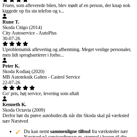
Fruen, som afleverede bilen, blev mødt af en person, der knap nok
kiggede op fra sin telefon og s...
Rune T.
Skoda Citigo (2014)
City Autoservice - AutoPlus
30-07-26
Uproblematisk aflevering og afhentning. Meget venlige personaler,
men lidt sprogbarrierer i forho...
Peter K.
Skoda Kodiaq (2020)
MB Autoteknik Galten - Castrol Service
22-07-26
Go' pris, høj service, levering som aftalt
Kenneth K.
Skoda Octavia (2009)
Derfor bør du prøve autobutler.dk når din Skoda skal på værksted
nær Næstved
Du kan nemt
sammenligne tilbud
fra værksteder nær
Næstved på serviceeftersyn m. stempel i bogen til din