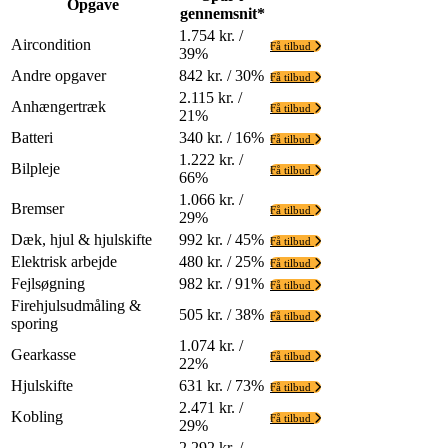
Opgave
gennemsnit*
1.754 kr. /
Aircondition
Få tilbud
39%
Andre opgaver
842 kr. / 30%
Få tilbud
2.115 kr. /
Anhængertræk
Få tilbud
21%
Batteri
340 kr. / 16%
Få tilbud
1.222 kr. /
Bilpleje
Få tilbud
66%
1.066 kr. /
Bremser
Få tilbud
29%
Dæk, hjul & hjulskifte
992 kr. / 45%
Få tilbud
Elektrisk arbejde
480 kr. / 25%
Få tilbud
Fejlsøgning
982 kr. / 91%
Få tilbud
Firehjulsudmåling &
505 kr. / 38%
Få tilbud
sporing
1.074 kr. /
Gearkasse
Få tilbud
22%
Hjulskifte
631 kr. / 73%
Få tilbud
2.471 kr. /
Kobling
Få tilbud
29%
2.292 kr. /