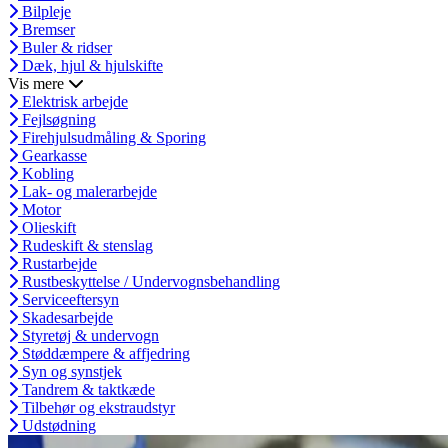
Bilpleje
Bremser
Buler & ridser
Dæk, hjul & hjulskifte
Vis mere
Elektrisk arbejde
Fejlsøgning
Firehjulsudmåling & Sporing
Gearkasse
Kobling
Lak- og malerarbejde
Motor
Olieskift
Rudeskift & stenslag
Rustarbejde
Rustbeskyttelse / Undervognsbehandling
Serviceeftersyn
Skadesarbejde
Styretøj & undervogn
Støddæmpere & affjedring
Syn og synstjek
Tandrem & taktkæde
Tilbehør og ekstraudstyr
Udstødning