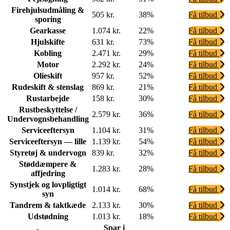
Firehjulsudmåling &
505 kr.
38%
Få tilbud
sporing
Gearkasse
1.074 kr.
22%
Få tilbud
Hjulskifte
631 kr.
73%
Få tilbud
Kobling
2.471 kr.
29%
Få tilbud
Motor
2.292 kr.
24%
Få tilbud
Olieskift
957 kr.
52%
Få tilbud
Rudeskift & stenslag
869 kr.
21%
Få tilbud
Rustarbejde
158 kr.
30%
Få tilbud
Rustbeskyttelse /
2.579 kr.
36%
Få tilbud
Undervognsbehandling
Serviceeftersyn
1.104 kr.
31%
Få tilbud
Serviceeftersyn — lille
1.139 kr.
54%
Få tilbud
Styretøj & undervogn
839 kr.
32%
Få tilbud
Støddæmpere &
1.283 kr.
28%
Få tilbud
affjedring
Synstjek og lovpligtigt
1.014 kr.
68%
Få tilbud
syn
Tandrem & taktkæde
2.133 kr.
30%
Få tilbud
Udstødning
1.013 kr.
18%
Få tilbud
Spar i