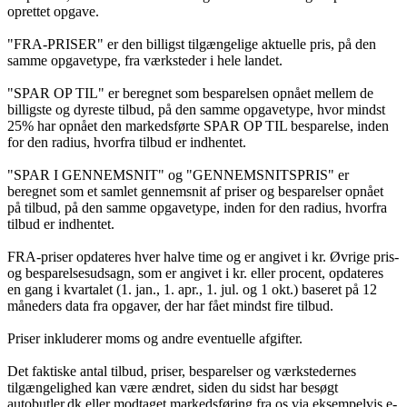
oprettet opgave.
"FRA-PRISER" er den billigst tilgængelige aktuelle pris, på den
samme opgavetype, fra værksteder i hele landet.
"SPAR OP TIL" er beregnet som besparelsen opnået mellem de
billigste og dyreste tilbud, på den samme opgavetype, hvor mindst
25% har opnået den markedsførte SPAR OP TIL besparelse, inden
for den radius, hvorfra tilbud er indhentet.
"SPAR I GENNEMSNIT" og "GENNEMSNITSPRIS" er
beregnet som et samlet gennemsnit af priser og besparelser opnået
på tilbud, på den samme opgavetype, inden for den radius, hvorfra
tilbud er indhentet.
FRA-priser opdateres hver halve time og er angivet i kr. Øvrige pris-
og besparelsesudsagn, som er angivet i kr. eller procent, opdateres
en gang i kvartalet (1. jan., 1. apr., 1. jul. og 1 okt.) baseret på 12
måneders data fra opgaver, der har fået mindst fire tilbud.
Priser inkluderer moms og andre eventuelle afgifter.
Det faktiske antal tilbud, priser, besparelser og værkstedernes
tilgængelighed kan være ændret, siden du sidst har besøgt
autobutler.dk eller modtaget markedsføring fra os via eksempelvis e-