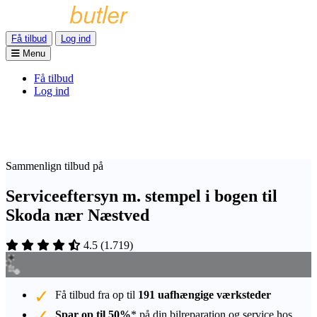
Få tilbud
Log ind
Menu
Få tilbud
Log ind
Sammenlign tilbud på
Serviceeftersyn m. stempel i bogen til
Skoda nær Næstved
4.5
(
1.719
)
Få tilbud fra op til
191 uafhængige værksteder
Spar op til 50%
* på din bilreparation og service hos