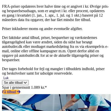
FRA-priser opdateres hver halve time og er angivet i kr. Øvrige pris-
og besparelsesudsagn, som er angivet i kr. eller procent, opdateres
en gang i kvartalet (1. jan., 1. apr., 1. jul. og 1 okt.) baseret på 12
måneders data fra opgaver, der har fået mindst fire tilbud.
Priser inkluderer moms og andre eventuelle afgifter.
Det faktiske antal tilbud, priser, besparelser og værkstedernes
tilgængelighed kan være ændret, siden du sidst har besøgt
autobutler.dk eller modtaget markedsføring fra os via eksempelvis e-
mail, online eller offline kampagner m.m. Opret derfor altid en
opgave på autobutler.dk for at se de aktuelle tilgængelig priser og
besparelser.
Der tages forbehold for fejl og mangler i tilbuddets indhold, priser
og beskrivelser samt for udsolgte reservedele.
Luk
Se alle tilbud
Spar i gennemsnit 1.089 kr.*
Få tilbud