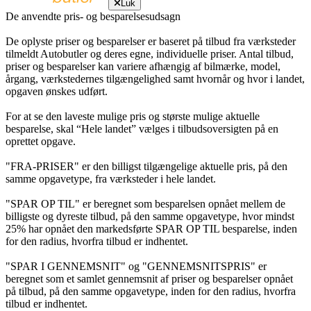
Luk
De anvendte pris- og besparelsesudsagn
De oplyste priser og besparelser er baseret på tilbud fra værksteder
tilmeldt Autobutler og deres egne, individuelle priser. Antal tilbud,
priser og besparelser kan variere afhængig af bilmærke, model,
årgang, værkstedernes tilgængelighed samt hvornår og hvor i landet,
opgaven ønskes udført.
For at se den laveste mulige pris og største mulige aktuelle
besparelse, skal “Hele landet” vælges i tilbudsoversigten på en
oprettet opgave.
"FRA-PRISER" er den billigst tilgængelige aktuelle pris, på den
samme opgavetype, fra værksteder i hele landet.
"SPAR OP TIL" er beregnet som besparelsen opnået mellem de
billigste og dyreste tilbud, på den samme opgavetype, hvor mindst
25% har opnået den markedsførte SPAR OP TIL besparelse, inden
for den radius, hvorfra tilbud er indhentet.
"SPAR I GENNEMSNIT" og "GENNEMSNITSPRIS" er
beregnet som et samlet gennemsnit af priser og besparelser opnået
på tilbud, på den samme opgavetype, inden for den radius, hvorfra
tilbud er indhentet.