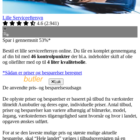
Lille Serviceeftersyn
4.6
(
2.941
)
Spar i gennemsnit 53%*
Bestil et lille serviceeftersyn online. Du får en komplet gennemgang
af din bil med
46 kontrolpunkter
der bl.a. indeholder skift af olie
og oliefilter med op til
4 liter kvalitetsolie
.
*Sådan er priser og besparelser beregnet
Luk
De anvendte pris- og besparelsesudsagn
De oplyste priser og besparelser er baseret på tilbud fra værksteder
tilmeldt Autobutler og deres egne, individuelle priser. Antal tilbud,
priser og besparelser kan variere afhængig af bilmærke, model,
årgang, værkstedernes tilgængelighed samt hvornår og hvor i landet,
opgaven ønskes udført.
For at se den laveste mulige pris og største mulige aktuelle
besparelse, skal “Hele landet” vælges i tilbudsoversigten på en