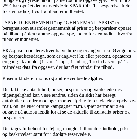
billigste og dyreste tilbud, på den samme opgavetype, hvor mindst
25% har opnået den markedsførte SPAR OP TIL besparelse, inden
for den radius, hvorfra tilbud er indhentet.
"SPAR I GENNEMSNIT" og "GENNEMSNITSPRIS" er
beregnet som et samlet gennemsnit af priser og besparelser opnået
på tilbud, på den samme opgavetype, inden for den radius, hvorfra
tilbud er indhentet.
FRA-priser opdateres hver halve time og er angivet i kr. Øvrige pris-
og besparelsesudsagn, som er angivet i kr. eller procent, opdateres
en gang i kvartalet (1. jan., 1. apr., 1. jul. og 1 okt.) baseret på 12
måneders data fra opgaver, der har fået mindst fire tilbud.
Priser inkluderer moms og andre eventuelle afgifter.
Det faktiske antal tilbud, priser, besparelser og værkstedernes
tilgængelighed kan være ændret, siden du sidst har besøgt
autobutler.dk eller modtaget markedsføring fra os via eksempelvis e-
mail, online eller offline kampagner m.m. Opret derfor altid en
opgave på autobutler.dk for at se de aktuelle tilgængelig priser og
besparelser.
Der tages forbehold for fejl og mangler i tilbuddets indhold, priser
og beskrivelser samt for udsolgte reservedele.