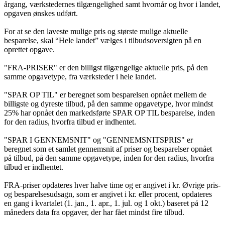
årgang, værkstedernes tilgængelighed samt hvornår og hvor i landet,
opgaven ønskes udført.
For at se den laveste mulige pris og største mulige aktuelle
besparelse, skal “Hele landet” vælges i tilbudsoversigten på en
oprettet opgave.
"FRA-PRISER" er den billigst tilgængelige aktuelle pris, på den
samme opgavetype, fra værksteder i hele landet.
"SPAR OP TIL" er beregnet som besparelsen opnået mellem de
billigste og dyreste tilbud, på den samme opgavetype, hvor mindst
25% har opnået den markedsførte SPAR OP TIL besparelse, inden
for den radius, hvorfra tilbud er indhentet.
"SPAR I GENNEMSNIT" og "GENNEMSNITSPRIS" er
beregnet som et samlet gennemsnit af priser og besparelser opnået
på tilbud, på den samme opgavetype, inden for den radius, hvorfra
tilbud er indhentet.
FRA-priser opdateres hver halve time og er angivet i kr. Øvrige pris-
og besparelsesudsagn, som er angivet i kr. eller procent, opdateres
en gang i kvartalet (1. jan., 1. apr., 1. jul. og 1 okt.) baseret på 12
måneders data fra opgaver, der har fået mindst fire tilbud.