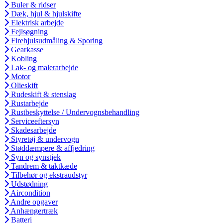
Buler & ridser
Dæk, hjul & hjulskifte
Elektrisk arbejde
Fejlsøgning
Firehjulsudmåling & Sporing
Gearkasse
Kobling
Lak- og malerarbejde
Motor
Olieskift
Rudeskift & stenslag
Rustarbejde
Rustbeskyttelse / Undervognsbehandling
Serviceeftersyn
Skadesarbejde
Styretøj & undervogn
Støddæmpere & affjedring
Syn og synstjek
Tandrem & taktkæde
Tilbehør og ekstraudstyr
Udstødning
Aircondition
Andre opgaver
Anhængertræk
Batteri