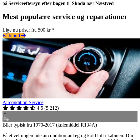
på
Serviceeftersyn efter bogen
til
Skoda
nær
Næstved
Mest populære service og reparationer
Lige nu priser fra 500 kr.*
Få tilbud
Aircondition Service
4.5
(
5.212
)
Biler typisk fra 1970-2017 (kølemiddel R134A)
Få et velfungerende aircondition-anlæg og kold luft i kabinen. Din