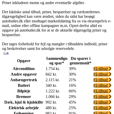
Priser inkluderer moms og andre eventuelle afgifter.
Det faktiske antal tilbud, priser, besparelser og værkstedernes
tilgængelighed kan være ændret, siden du sidst har besøgt
autobutler.dk eller modtaget markedsføring fra os via eksempelvis e-
mail, online eller offline kampagner m.m. Opret derfor altid en
opgave på autobutler.dk for at se de aktuelle tilgængelig priser og
besparelser.
Der tages forbehold for fejl og mangler i tilbuddets indhold, priser
og beskrivelser samt for udsolgte reservedele.
Luk
Sammenlign
Du sparer i
Opgave
og spar*
gennemsnit*
Aircondition
1.754 kr.
39%
Få tilbud
Andre opgaver
842 kr.
30%
Få tilbud
Anhængertræk
2.115 kr.
21%
Få tilbud
Batteri
340 kr.
16%
Få tilbud
Bilpleje
1.222 kr.
66%
Få tilbud
Bremser
1.066 kr.
29%
Få tilbud
Dæk, hjul & hjulskifte
992 kr.
45%
Få tilbud
Elektrisk arbejde
480 kr.
25%
Få tilbud
Fejlsøgning
982 kr.
91%
Få tilbud