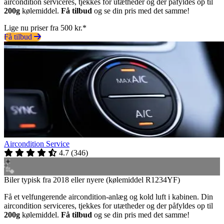
aircondition serviceres, tjekkes for utætheder og der påfyldes op til
200g
kølemiddel.
Få tilbud
og se din pris med det samme!
Lige nu priser fra 500 kr.*
Få tilbud
Aircondition Service
4.7
(
346
)
Biler typisk fra 2018 eller nyere (kølemiddel R1234YF)
Få et velfungerende aircondition-anlæg og kold luft i kabinen. Din
aircondition serviceres, tjekkes for utætheder og der påfyldes op til
200g
kølemiddel.
Få tilbud
og se din pris med det samme!