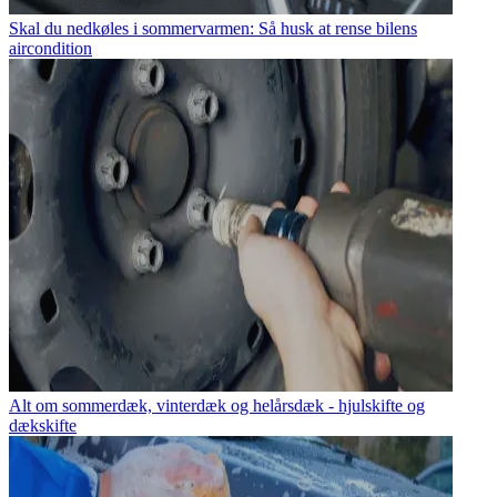
Skal du nedkøles i sommervarmen: Så husk at rense bilens
aircondition
Alt om sommerdæk, vinterdæk og helårsdæk - hjulskifte og
dækskifte