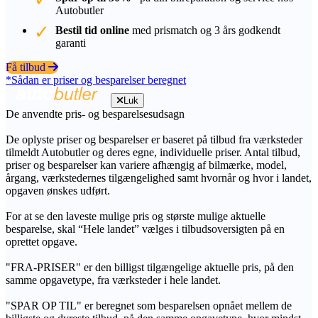
Autobutler
Bestil tid online
med prismatch og 3 års godkendt
garanti
Få tilbud
*Sådan er priser og besparelser beregnet
Luk
De anvendte pris- og besparelsesudsagn
De oplyste priser og besparelser er baseret på tilbud fra værksteder
tilmeldt Autobutler og deres egne, individuelle priser. Antal tilbud,
priser og besparelser kan variere afhængig af bilmærke, model,
årgang, værkstedernes tilgængelighed samt hvornår og hvor i landet,
opgaven ønskes udført.
For at se den laveste mulige pris og største mulige aktuelle
besparelse, skal “Hele landet” vælges i tilbudsoversigten på en
oprettet opgave.
"FRA-PRISER" er den billigst tilgængelige aktuelle pris, på den
samme opgavetype, fra værksteder i hele landet.
"SPAR OP TIL" er beregnet som besparelsen opnået mellem de