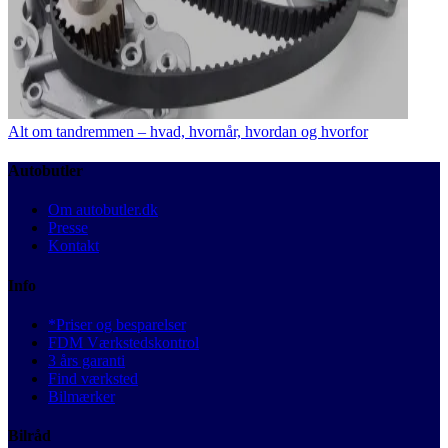
Alt om tandremmen – hvad, hvornår, hvordan og hvorfor
Autobutler
Om autobutler.dk
Presse
Kontakt
Info
*Priser og besparelser
FDM Værkstedskontrol
3 års garanti
Find værksted
Bilmærker
Bilråd