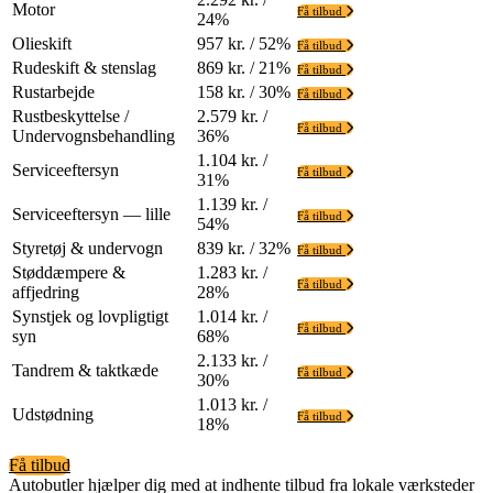
Motor
Få tilbud
24%
Olieskift
957 kr. / 52%
Få tilbud
Rudeskift & stenslag
869 kr. / 21%
Få tilbud
Rustarbejde
158 kr. / 30%
Få tilbud
Rustbeskyttelse /
2.579 kr. /
Få tilbud
Undervognsbehandling
36%
1.104 kr. /
Serviceeftersyn
Få tilbud
31%
1.139 kr. /
Serviceeftersyn — lille
Få tilbud
54%
Styretøj & undervogn
839 kr. / 32%
Få tilbud
Støddæmpere &
1.283 kr. /
Få tilbud
affjedring
28%
Synstjek og lovpligtigt
1.014 kr. /
Få tilbud
syn
68%
2.133 kr. /
Tandrem & taktkæde
Få tilbud
30%
1.013 kr. /
Udstødning
Få tilbud
18%
Få tilbud
Autobutler hjælper dig med at indhente tilbud fra lokale værksteder