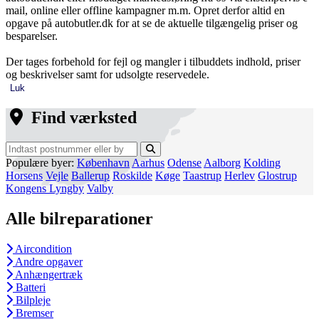
mail, online eller offline kampagner m.m. Opret derfor altid en
opgave på autobutler.dk for at se de aktuelle tilgængelig priser og
besparelser.
Der tages forbehold for fejl og mangler i tilbuddets indhold, priser
og beskrivelser samt for udsolgte reservedele.
Luk
Find værksted
Populære byer:
København
Aarhus
Odense
Aalborg
Kolding
Horsens
Vejle
Ballerup
Roskilde
Køge
Taastrup
Herlev
Glostrup
Kongens Lyngby
Valby
Alle bilreparationer
Aircondition
Andre opgaver
Anhængertræk
Batteri
Bilpleje
Bremser