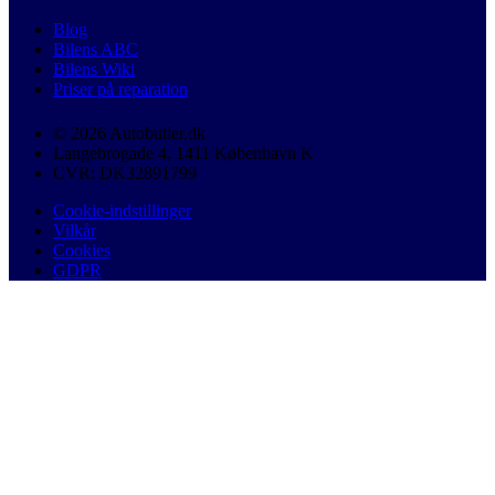
Blog
Bilens ABC
Bilens Wiki
Priser på reparation
© 2026 Autobutler.dk
Langebrogade 4, 1411 København K
CVR: DK32891799
Cookie-indstillinger
Vilkår
Cookies
GDPR