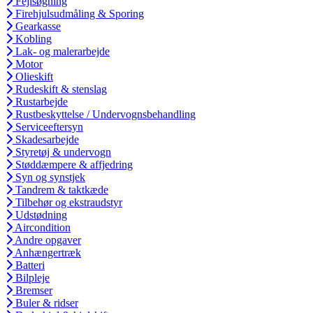
Fejlsøgning
Firehjulsudmåling & Sporing
Gearkasse
Kobling
Lak- og malerarbejde
Motor
Olieskift
Rudeskift & stenslag
Rustarbejde
Rustbeskyttelse / Undervognsbehandling
Serviceeftersyn
Skadesarbejde
Styretøj & undervogn
Støddæmpere & affjedring
Syn og synstjek
Tandrem & taktkæde
Tilbehør og ekstraudstyr
Udstødning
Aircondition
Andre opgaver
Anhængertræk
Batteri
Bilpleje
Bremser
Buler & ridser