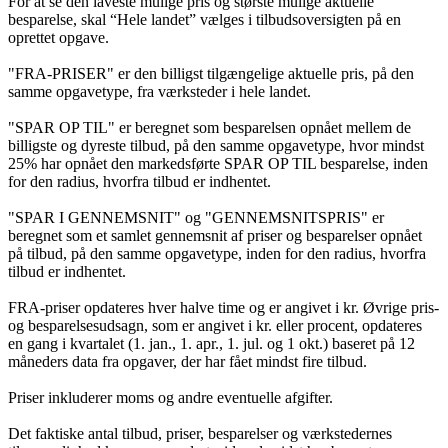
For at se den laveste mulige pris og største mulige aktuelle
besparelse, skal “Hele landet” vælges i tilbudsoversigten på en
oprettet opgave.
"FRA-PRISER" er den billigst tilgængelige aktuelle pris, på den
samme opgavetype, fra værksteder i hele landet.
"SPAR OP TIL" er beregnet som besparelsen opnået mellem de
billigste og dyreste tilbud, på den samme opgavetype, hvor mindst
25% har opnået den markedsførte SPAR OP TIL besparelse, inden
for den radius, hvorfra tilbud er indhentet.
"SPAR I GENNEMSNIT" og "GENNEMSNITSPRIS" er
beregnet som et samlet gennemsnit af priser og besparelser opnået
på tilbud, på den samme opgavetype, inden for den radius, hvorfra
tilbud er indhentet.
FRA-priser opdateres hver halve time og er angivet i kr. Øvrige pris-
og besparelsesudsagn, som er angivet i kr. eller procent, opdateres
en gang i kvartalet (1. jan., 1. apr., 1. jul. og 1 okt.) baseret på 12
måneders data fra opgaver, der har fået mindst fire tilbud.
Priser inkluderer moms og andre eventuelle afgifter.
Det faktiske antal tilbud, priser, besparelser og værkstedernes