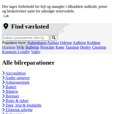
Der tages forbehold for fejl og mangler i tilbuddets indhold, priser
og beskrivelser samt for udsolgte reservedele.
Luk
Find værksted
Populære byer:
København
Aarhus
Odense
Aalborg
Kolding
Horsens
Vejle
Ballerup
Roskilde
Køge
Taastrup
Herlev
Glostrup
Kongens Lyngby
Valby
Alle bilreparationer
Aircondition
Andre opgaver
Anhængertræk
Batteri
Bilpleje
Bremser
Buler & ridser
Dæk, hjul & hjulskifte
Elektrisk arbejde