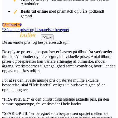
Autobutler
Bestil tid online
med prismatch og 3 års godkendt
garanti
Få tilbud
*Sådan er priser og besparelser beregnet
Luk
De anvendte pris- og besparelsesudsagn
De oplyste priser og besparelser er baseret på tilbud fra værksteder
tilmeldt Autobutler og deres egne, individuelle priser. Antal tilbud,
priser og besparelser kan variere afhængig af bilmærke, model,
årgang, værkstedernes tilgængelighed samt hvornår og hvor i landet,
opgaven ønskes udført.
For at se den laveste mulige pris og største mulige aktuelle
besparelse, skal “Hele landet” vælges i tilbudsoversigten på en
oprettet opgave.
"FRA-PRISER" er den billigst tilgængelige aktuelle pris, på den
samme opgavetype, fra værksteder i hele landet.
"SPAR OP TIL" er beregnet som besparelsen opnået mellem de