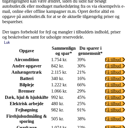
tilgængelighed kan være ændret, siden du sidst har besøgt
autobutler.dk eller modtaget markedsføring fra os via eksempelvis e-
mail, online eller offline kampagner m.m. Opret derfor altid en
opgave på autobutler.dk for at se de aktuelle tilgængelig priser og
besparelser.
Der tages forbehold for fejl og mangler i tilbuddets indhold, priser
og beskrivelser samt for udsolgte reservedele.
Luk
Sammenlign
Du sparer i
Opgave
og spar*
gennemsnit*
Aircondition
1.754 kr.
39%
Få tilbud
Andre opgaver
842 kr.
30%
Få tilbud
Anhængertræk
2.115 kr.
21%
Få tilbud
Batteri
340 kr.
16%
Få tilbud
Bilpleje
1.222 kr.
66%
Få tilbud
Bremser
1.066 kr.
29%
Få tilbud
Dæk, hjul & hjulskifte
992 kr.
45%
Få tilbud
Elektrisk arbejde
480 kr.
25%
Få tilbud
Fejlsøgning
982 kr.
91%
Få tilbud
Firehjulsudmåling &
505 kr.
38%
Få tilbud
sporing
Gearkasse
1.074 kr.
22%
Få tilbud