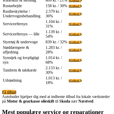
Rudeskift & stenslag
869 kr. / 21%
Få tilbud
Rustarbejde
158 kr. / 30%
Få tilbud
Rustbeskyttelse /
2.579 kr. /
Få tilbud
Undervognsbehandling
36%
1.104 kr. /
Serviceeftersyn
Få tilbud
31%
1.139 kr. /
Serviceeftersyn — lille
Få tilbud
54%
Styretøj & undervogn
839 kr. / 32%
Få tilbud
Støddæmpere &
1.283 kr. /
Få tilbud
affjedring
28%
Synstjek og lovpligtigt
1.014 kr. /
Få tilbud
syn
68%
2.133 kr. /
Tandrem & taktkæde
Få tilbud
30%
1.013 kr. /
Udstødning
Få tilbud
18%
Få tilbud
Autobutler hjælper dig med at indhente tilbud fra lokale værksteder
på
Motor & gearkasse olieskift
til
Skoda
nær
Næstved
Mest populære service og reparationer