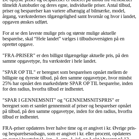
tilmeldt Autobutler og deres egne, individuelle priser. Antal tilbud,
priser og besparelser kan variere afhængig af bilmærke, model,
årgang, værkstedernes tilgængelighed samt hvornår og hvor i landet,
opgaven ønskes udført.
For at se den laveste mulige pris og største mulige aktuelle
besparelse, skal “Hele landet” vælges i tilbudsoversigten på en
oprettet opgave.
"FRA-PRISER" er den billigst tilgængelige aktuelle pris, på den
samme opgavetype, fra værksteder i hele landet.
"SPAR OP TIL" er beregnet som besparelsen opnået mellem de
billigste og dyreste tilbud, på den samme opgavetype, hvor mindst
25% har opnået den markedsførte SPAR OP TIL besparelse, inden
for den radius, hvorfra tilbud er indhentet.
"SPAR I GENNEMSNIT" og "GENNEMSNITSPRIS" er
beregnet som et samlet gennemsnit af priser og besparelser opnået
på tilbud, på den samme opgavetype, inden for den radius, hvorfra
tilbud er indhentet.
FRA-priser opdateres hver halve time og er angivet i kr. Øvrige pris-
og besparelsesudsagn, som er angivet i kr. eller procent, opdateres