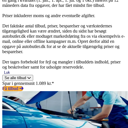
en gang i kvartalet (1. jan., 1. apr., 1. jul. og 1 okt.) baseret på 12
måneders data fra opgaver, der har fået mindst fire tilbud.
Priser inkluderer moms og andre eventuelle afgifter.
Det faktiske antal tilbud, priser, besparelser og værkstedernes
tilgængelighed kan være ændret, siden du sidst har besøgt
autobutler.dk eller modtaget markedsføring fra os via eksempelvis e-
mail, online eller offline kampagner m.m. Opret derfor altid en
opgave på autobutler.dk for at se de aktuelle tilgængelig priser og
besparelser.
Der tages forbehold for fejl og mangler i tilbuddets indhold, priser
og beskrivelser samt for udsolgte reservedele.
Luk
Se alle tilbud
Spar i gennemsnit 1.089 kr.*
Få tilbud