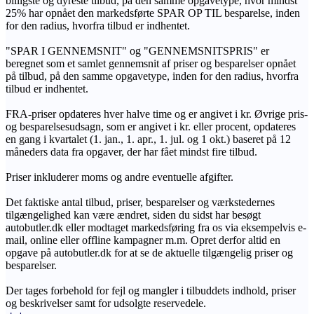
billigste og dyreste tilbud, på den samme opgavetype, hvor mindst
25% har opnået den markedsførte SPAR OP TIL besparelse, inden
for den radius, hvorfra tilbud er indhentet.
"SPAR I GENNEMSNIT" og "GENNEMSNITSPRIS" er
beregnet som et samlet gennemsnit af priser og besparelser opnået
på tilbud, på den samme opgavetype, inden for den radius, hvorfra
tilbud er indhentet.
FRA-priser opdateres hver halve time og er angivet i kr. Øvrige pris-
og besparelsesudsagn, som er angivet i kr. eller procent, opdateres
en gang i kvartalet (1. jan., 1. apr., 1. jul. og 1 okt.) baseret på 12
måneders data fra opgaver, der har fået mindst fire tilbud.
Priser inkluderer moms og andre eventuelle afgifter.
Det faktiske antal tilbud, priser, besparelser og værkstedernes
tilgængelighed kan være ændret, siden du sidst har besøgt
autobutler.dk eller modtaget markedsføring fra os via eksempelvis e-
mail, online eller offline kampagner m.m. Opret derfor altid en
opgave på autobutler.dk for at se de aktuelle tilgængelig priser og
besparelser.
Der tages forbehold for fejl og mangler i tilbuddets indhold, priser
og beskrivelser samt for udsolgte reservedele.