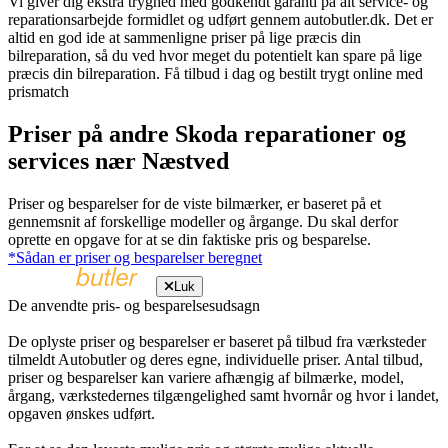
Vi giver dig ekstra tryghed med godkendt garanti på alt service- og
reparationsarbejde formidlet og udført gennem autobutler.dk. Det er
altid en god ide at sammenligne priser på lige præcis din
bilreparation, så du ved hvor meget du potentielt kan spare på lige
præcis din bilreparation. Få tilbud i dag og bestilt trygt online med
prismatch
Priser på andre Skoda reparationer og
services nær Næstved
Priser og besparelser for de viste bilmærker, er baseret på et
gennemsnit af forskellige modeller og årgange. Du skal derfor
oprette en opgave for at se din faktiske pris og besparelse.
*Sådan er priser og besparelser beregnet
Luk
De anvendte pris- og besparelsesudsagn
De oplyste priser og besparelser er baseret på tilbud fra værksteder
tilmeldt Autobutler og deres egne, individuelle priser. Antal tilbud,
priser og besparelser kan variere afhængig af bilmærke, model,
årgang, værkstedernes tilgængelighed samt hvornår og hvor i landet,
opgaven ønskes udført.