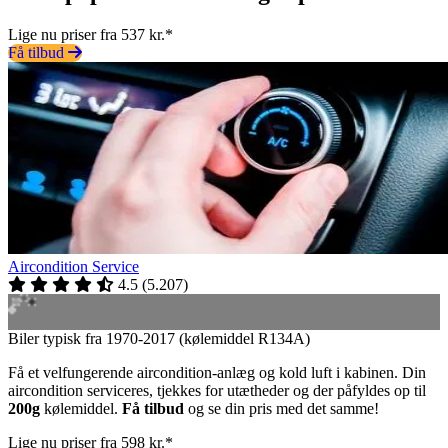
Lige nu priser fra 537 kr.*
Få tilbud
Aircondition Service
4.5
(
5.207
)
Biler typisk fra 1970-2017 (kølemiddel R134A)
Få et velfungerende aircondition-anlæg og kold luft i kabinen. Din
aircondition serviceres, tjekkes for utætheder og der påfyldes op til
200g
kølemiddel.
Få tilbud
og se din pris med det samme!
Lige nu priser fra 598 kr.*