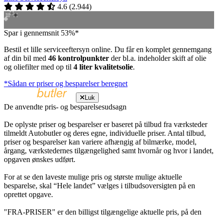
4.6
(
2.944
)
Spar i gennemsnit 53%*
Bestil et lille serviceeftersyn online. Du får en komplet gennemgang
af din bil med
46 kontrolpunkter
der bl.a. indeholder skift af olie
og oliefilter med op til
4 liter kvalitetsolie
.
*Sådan er priser og besparelser beregnet
Luk
De anvendte pris- og besparelsesudsagn
De oplyste priser og besparelser er baseret på tilbud fra værksteder
tilmeldt Autobutler og deres egne, individuelle priser. Antal tilbud,
priser og besparelser kan variere afhængig af bilmærke, model,
årgang, værkstedernes tilgængelighed samt hvornår og hvor i landet,
opgaven ønskes udført.
For at se den laveste mulige pris og største mulige aktuelle
besparelse, skal “Hele landet” vælges i tilbudsoversigten på en
oprettet opgave.
"FRA-PRISER" er den billigst tilgængelige aktuelle pris, på den