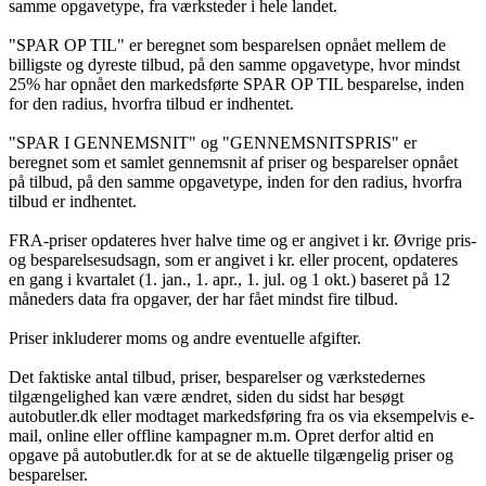
samme opgavetype, fra værksteder i hele landet.
"SPAR OP TIL" er beregnet som besparelsen opnået mellem de
billigste og dyreste tilbud, på den samme opgavetype, hvor mindst
25% har opnået den markedsførte SPAR OP TIL besparelse, inden
for den radius, hvorfra tilbud er indhentet.
"SPAR I GENNEMSNIT" og "GENNEMSNITSPRIS" er
beregnet som et samlet gennemsnit af priser og besparelser opnået
på tilbud, på den samme opgavetype, inden for den radius, hvorfra
tilbud er indhentet.
FRA-priser opdateres hver halve time og er angivet i kr. Øvrige pris-
og besparelsesudsagn, som er angivet i kr. eller procent, opdateres
en gang i kvartalet (1. jan., 1. apr., 1. jul. og 1 okt.) baseret på 12
måneders data fra opgaver, der har fået mindst fire tilbud.
Priser inkluderer moms og andre eventuelle afgifter.
Det faktiske antal tilbud, priser, besparelser og værkstedernes
tilgængelighed kan være ændret, siden du sidst har besøgt
autobutler.dk eller modtaget markedsføring fra os via eksempelvis e-
mail, online eller offline kampagner m.m. Opret derfor altid en
opgave på autobutler.dk for at se de aktuelle tilgængelig priser og
besparelser.