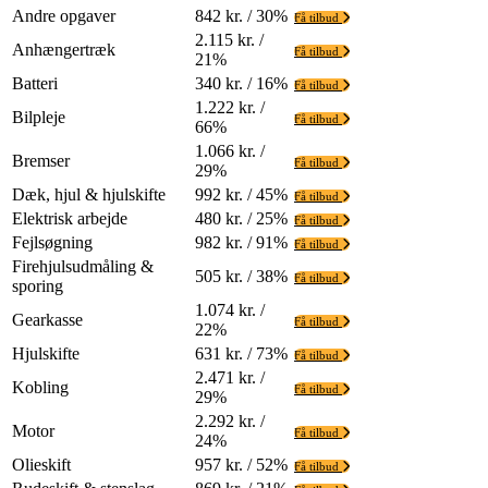
Andre opgaver
842 kr. / 30%
Få tilbud
2.115 kr. /
Anhængertræk
Få tilbud
21%
Batteri
340 kr. / 16%
Få tilbud
1.222 kr. /
Bilpleje
Få tilbud
66%
1.066 kr. /
Bremser
Få tilbud
29%
Dæk, hjul & hjulskifte
992 kr. / 45%
Få tilbud
Elektrisk arbejde
480 kr. / 25%
Få tilbud
Fejlsøgning
982 kr. / 91%
Få tilbud
Firehjulsudmåling &
505 kr. / 38%
Få tilbud
sporing
1.074 kr. /
Gearkasse
Få tilbud
22%
Hjulskifte
631 kr. / 73%
Få tilbud
2.471 kr. /
Kobling
Få tilbud
29%
2.292 kr. /
Motor
Få tilbud
24%
Olieskift
957 kr. / 52%
Få tilbud