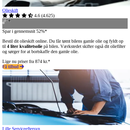
Olieskift
4.6
(
4.625
)
Spar i gennemsnit 52%*
Bestil dit olieskift online. Du får tømt bilens gamle olie og fyldt op
til
4 liter kvalitetsolie
på bilen. Værkstedet skifter også dit oliefilter
og sørger for at bortskaffe den gamle olie.
Lige nu priser fra 874 kr.*
Få tilbud
Lille Serviceeftersyn