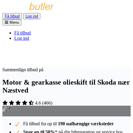
Få tilbud
Log ind
Menu
Få tilbud
Log ind
Sammenlign tilbud på
Motor & gearkasse olieskift til Skoda nær
Næstved
4.6
(
466
)
Få tilbud fra op til
190 uafhængige værksteder
Spar op til 50%
* på din bilreparation og service hos