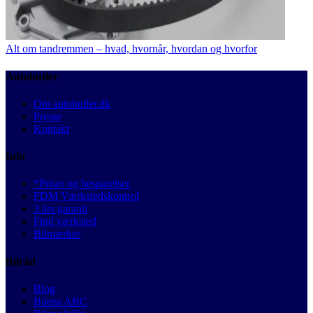
Alt om tandremmen – hvad, hvornår, hvordan og hvorfor
Autobutler
Om autobutler.dk
Presse
Kontakt
Info
*Priser og besparelser
FDM Værkstedskontrol
3 års garanti
Find værksted
Bilmærker
Bilråd
Blog
Bilens ABC