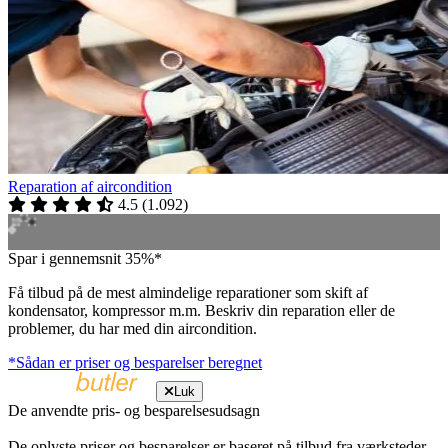
Reparation af aircondition
4.5
(
1.092
)
Spar i gennemsnit 35%*
Få tilbud på de mest almindelige reparationer som skift af
kondensator, kompressor m.m. Beskriv din reparation eller de
problemer, du har med din aircondition.
*Sådan er priser og besparelser beregnet
Luk
De anvendte pris- og besparelsesudsagn
De oplyste priser og besparelser er baseret på tilbud fra værksteder