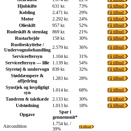
Hjulskifte
631 kr.
73%
Få tilbud
Kobling
2.471 kr.
29%
Få tilbud
Motor
2.292 kr.
24%
Få tilbud
Olieskift
957 kr.
52%
Få tilbud
Rudeskift & stenslag
869 kr.
21%
Få tilbud
Rustarbejde
158 kr.
30%
Få tilbud
Rustbeskyttelse /
2.579 kr.
36%
Få tilbud
Undervognsbehandling
Serviceeftersyn
1.104 kr.
31%
Få tilbud
Serviceeftersyn — lille
1.139 kr.
54%
Få tilbud
Styretøj & undervogn
839 kr.
32%
Få tilbud
Støddæmpere &
1.283 kr.
28%
Få tilbud
affjedring
Synstjek og lovpligtigt
1.014 kr.
68%
Få tilbud
syn
Tandrem & taktkæde
2.133 kr.
30%
Få tilbud
Udstødning
1.013 kr.
18%
Få tilbud
Spar i
Opgave
gennemsnit*
1.754 kr. /
Aircondition
Få tilbud
39%