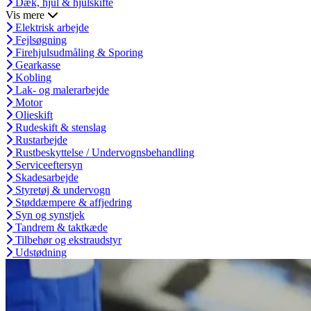
Dæk, hjul & hjulskifte
Vis mere
Elektrisk arbejde
Fejlsøgning
Firehjulsudmåling & Sporing
Gearkasse
Kobling
Lak- og malerarbejde
Motor
Olieskift
Rudeskift & stenslag
Rustarbejde
Rustbeskyttelse / Undervognsbehandling
Serviceeftersyn
Skadesarbejde
Styretøj & undervogn
Støddæmpere & affjedring
Syn og synstjek
Tandrem & taktkæde
Tilbehør og ekstraudstyr
Udstødning