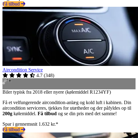
Få tilbud
Aircondition Service
4.7
(
348
)
Biler typisk fra 2018 eller nyere (kølemiddel R1234YF)
Få et velfungerende aircondition-anlæg og kold luft i kabinen. Din
aircondition serviceres, tjekkes for utætheder og der påfyldes op til
200g
kølemiddel.
Få tilbud
og se din pris med det samme!
Spar i gennemsnit 1.632 kr.*
Få tilbud