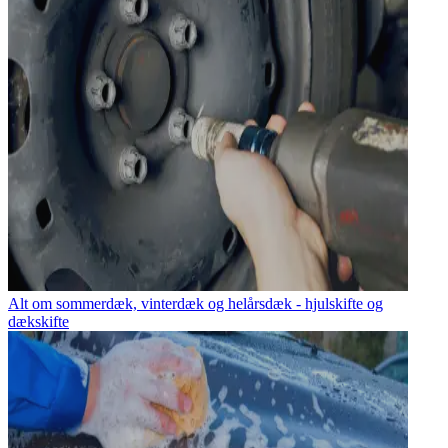
Alt om sommerdæk, vinterdæk og helårsdæk - hjulskifte og
dækskifte