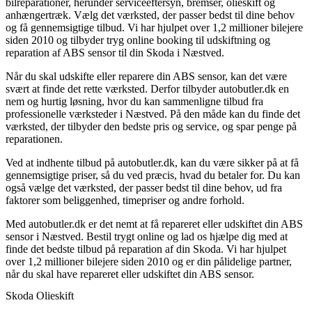
bilreparationer, herunder serviceeftersyn, bremser, olieskift og
anhængertræk. Vælg det værksted, der passer bedst til dine behov
og få gennemsigtige tilbud. Vi har hjulpet over 1,2 millioner bilejere
siden 2010 og tilbyder tryg online booking til udskiftning og
reparation af ABS sensor til din Skoda i Næstved.
Når du skal udskifte eller reparere din ABS sensor, kan det være
svært at finde det rette værksted. Derfor tilbyder autobutler.dk en
nem og hurtig løsning, hvor du kan sammenligne tilbud fra
professionelle værksteder i Næstved. På den måde kan du finde det
værksted, der tilbyder den bedste pris og service, og spar penge på
reparationen.
Ved at indhente tilbud på autobutler.dk, kan du være sikker på at få
gennemsigtige priser, så du ved præcis, hvad du betaler for. Du kan
også vælge det værksted, der passer bedst til dine behov, ud fra
faktorer som beliggenhed, timepriser og andre forhold.
Med autobutler.dk er det nemt at få repareret eller udskiftet din ABS
sensor i Næstved. Bestil trygt online og lad os hjælpe dig med at
finde det bedste tilbud på reparation af din Skoda. Vi har hjulpet
over 1,2 millioner bilejere siden 2010 og er din pålidelige partner,
når du skal have repareret eller udskiftet din ABS sensor.
Skoda Olieskift