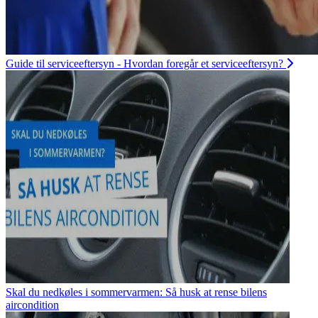
Guide til serviceeftersyn - Hvordan foregår et serviceeftersyn?
Skal du nedkøles i sommervarmen: Så husk at rense bilens
aircondition