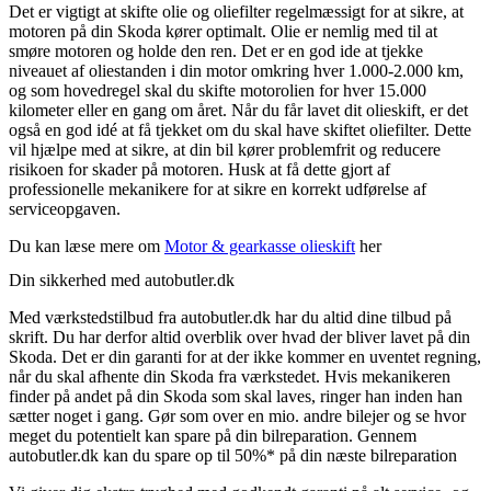
Det er vigtigt at skifte olie og oliefilter regelmæssigt for at sikre, at
motoren på din Skoda kører optimalt. Olie er nemlig med til at
smøre motoren og holde den ren. Det er en god ide at tjekke
niveauet af oliestanden i din motor omkring hver 1.000-2.000 km,
og som hovedregel skal du skifte motorolien for hver 15.000
kilometer eller en gang om året. Når du får lavet dit olieskift, er det
også en god idé at få tjekket om du skal have skiftet oliefilter. Dette
vil hjælpe med at sikre, at din bil kører problemfrit og reducere
risikoen for skader på motoren. Husk at få dette gjort af
professionelle mekanikere for at sikre en korrekt udførelse af
serviceopgaven.
Du kan læse mere om
Motor & gearkasse olieskift
her
Din sikkerhed med autobutler.dk
Med værkstedstilbud fra autobutler.dk har du altid dine tilbud på
skrift. Du har derfor altid overblik over hvad der bliver lavet på din
Skoda. Det er din garanti for at der ikke kommer en uventet regning,
når du skal afhente din Skoda fra værkstedet. Hvis mekanikeren
finder på andet på din Skoda som skal laves, ringer han inden han
sætter noget i gang. Gør som over en mio. andre bilejer og se hvor
meget du potentielt kan spare på din bilreparation. Gennem
autobutler.dk kan du spare op til 50%* på din næste bilreparation