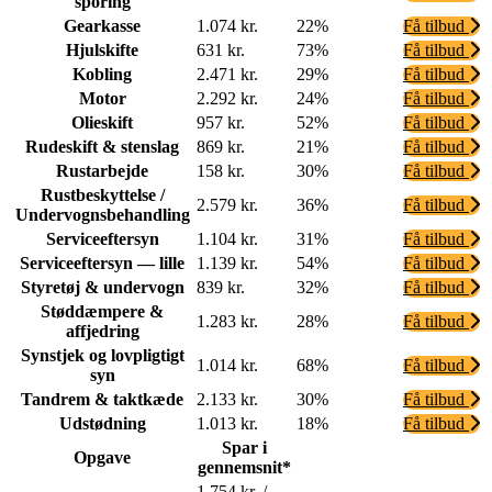
sporing
Gearkasse
1.074 kr.
22%
Få tilbud
Hjulskifte
631 kr.
73%
Få tilbud
Kobling
2.471 kr.
29%
Få tilbud
Motor
2.292 kr.
24%
Få tilbud
Olieskift
957 kr.
52%
Få tilbud
Rudeskift & stenslag
869 kr.
21%
Få tilbud
Rustarbejde
158 kr.
30%
Få tilbud
Rustbeskyttelse /
2.579 kr.
36%
Få tilbud
Undervognsbehandling
Serviceeftersyn
1.104 kr.
31%
Få tilbud
Serviceeftersyn — lille
1.139 kr.
54%
Få tilbud
Styretøj & undervogn
839 kr.
32%
Få tilbud
Støddæmpere &
1.283 kr.
28%
Få tilbud
affjedring
Synstjek og lovpligtigt
1.014 kr.
68%
Få tilbud
syn
Tandrem & taktkæde
2.133 kr.
30%
Få tilbud
Udstødning
1.013 kr.
18%
Få tilbud
Spar i
Opgave
gennemsnit*
1.754 kr. /