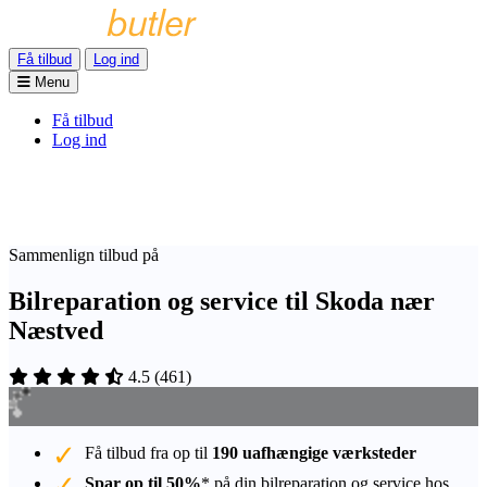
Få tilbud
Log ind
Menu
Få tilbud
Log ind
Sammenlign tilbud på
Bilreparation og service til Skoda nær
Næstved
4.5
(
461
)
Få tilbud fra op til
190 uafhængige værksteder
Spar op til 50%
* på din bilreparation og service hos