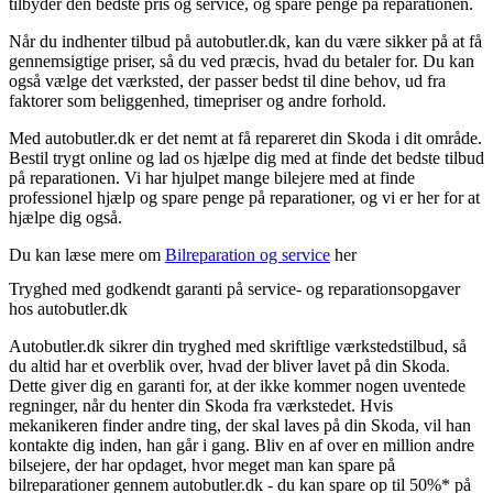
tilbyder den bedste pris og service, og spare penge på reparationen.
Når du indhenter tilbud på autobutler.dk, kan du være sikker på at få
gennemsigtige priser, så du ved præcis, hvad du betaler for. Du kan
også vælge det værksted, der passer bedst til dine behov, ud fra
faktorer som beliggenhed, timepriser og andre forhold.
Med autobutler.dk er det nemt at få repareret din Skoda i dit område.
Bestil trygt online og lad os hjælpe dig med at finde det bedste tilbud
på reparationen. Vi har hjulpet mange bilejere med at finde
professionel hjælp og spare penge på reparationer, og vi er her for at
hjælpe dig også.
Du kan læse mere om
Bilreparation og service
her
Tryghed med godkendt garanti på service- og reparationsopgaver
hos autobutler.dk
Autobutler.dk sikrer din tryghed med skriftlige værkstedstilbud, så
du altid har et overblik over, hvad der bliver lavet på din Skoda.
Dette giver dig en garanti for, at der ikke kommer nogen uventede
regninger, når du henter din Skoda fra værkstedet. Hvis
mekanikeren finder andre ting, der skal laves på din Skoda, vil han
kontakte dig inden, han går i gang. Bliv en af over en million andre
bilsejere, der har opdaget, hvor meget man kan spare på
bilreparationer gennem autobutler.dk - du kan spare op til 50%* på