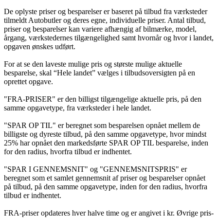
De oplyste priser og besparelser er baseret på tilbud fra værksteder
tilmeldt Autobutler og deres egne, individuelle priser. Antal tilbud,
priser og besparelser kan variere afhængig af bilmærke, model,
årgang, værkstedernes tilgængelighed samt hvornår og hvor i landet,
opgaven ønskes udført.
For at se den laveste mulige pris og største mulige aktuelle
besparelse, skal “Hele landet” vælges i tilbudsoversigten på en
oprettet opgave.
"FRA-PRISER" er den billigst tilgængelige aktuelle pris, på den
samme opgavetype, fra værksteder i hele landet.
"SPAR OP TIL" er beregnet som besparelsen opnået mellem de
billigste og dyreste tilbud, på den samme opgavetype, hvor mindst
25% har opnået den markedsførte SPAR OP TIL besparelse, inden
for den radius, hvorfra tilbud er indhentet.
"SPAR I GENNEMSNIT" og "GENNEMSNITSPRIS" er
beregnet som et samlet gennemsnit af priser og besparelser opnået
på tilbud, på den samme opgavetype, inden for den radius, hvorfra
tilbud er indhentet.
FRA-priser opdateres hver halve time og er angivet i kr. Øvrige pris-