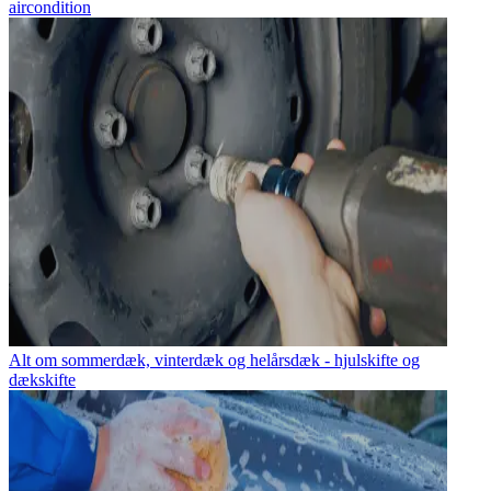
aircondition
Alt om sommerdæk, vinterdæk og helårsdæk - hjulskifte og
dækskifte