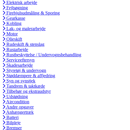
Elektrisk arbejde
Fejlsøgning
Firehjulsudmåling & Sporing
Gearkasse
Kobling
Lak- og malerarbejde
Motor
Olieskift
Rudeskift & stenslag
Rustarbejde
Rustbeskyttelse / Undervognsbehandling
Serviceeftersyn
Skadesarbejde
Styretøj & undervogn
Støddæmpere & affjedring
Syn og synstjek
Tandrem & taktkæde
Tilbehør og ekstraudstyr
Udstødning
Aircondition
Andre opgaver
Anhængertræk
Batteri
Bilpleje
Bremser