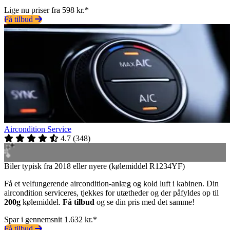
Lige nu priser fra 598 kr.*
Få tilbud
Aircondition Service
4.7
(
348
)
Biler typisk fra 2018 eller nyere (kølemiddel R1234YF)
Få et velfungerende aircondition-anlæg og kold luft i kabinen. Din
aircondition serviceres, tjekkes for utætheder og der påfyldes op til
200g
kølemiddel.
Få tilbud
og se din pris med det samme!
Spar i gennemsnit 1.632 kr.*
Få tilbud