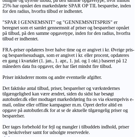
billigste og dyreste tilbud, på den samme opgavetype, hvor mindst
25% har opnået den markedsførte SPAR OP TIL besparelse, inden
for den radius, hvorfra tilbud er indhentet.
"SPAR I GENNEMSNIT" og "GENNEMSNITSPRIS" er
beregnet som et samlet gennemsnit af priser og besparelser opnået
på tilbud, på den samme opgavetype, inden for den radius, hvorfra
tilbud er indhentet.
FRA-priser opdateres hver halve time og er angivet i kr. Øvrige pris-
og besparelsesudsagn, som er angivet i kr. eller procent, opdateres
en gang i kvartalet (1. jan., 1. apr., 1. jul. og 1 okt.) baseret på 12
måneders data fra opgaver, der har fået mindst fire tilbud.
Priser inkluderer moms og andre eventuelle afgifter.
Det faktiske antal tilbud, priser, besparelser og værkstedernes
tilgængelighed kan være ændret, siden du sidst har besøgt
autobutler.dk eller modtaget markedsføring fra os via eksempelvis e-
mail, online eller offline kampagner m.m. Opret derfor altid en
opgave på autobutler.dk for at se de aktuelle tilgængelig priser og
besparelser.
Der tages forbehold for fejl og mangler i tilbuddets indhold, priser
og beskrivelser samt for udsolgte reservedele.