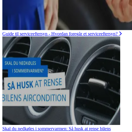
Guide til serviceeftersyn - Hvordan foregår et serviceeftersyn?
Skal du nedkøles i sommervarmen: Så husk at rense bilens