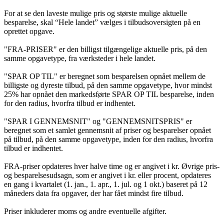
For at se den laveste mulige pris og største mulige aktuelle
besparelse, skal “Hele landet” vælges i tilbudsoversigten på en
oprettet opgave.
"FRA-PRISER" er den billigst tilgængelige aktuelle pris, på den
samme opgavetype, fra værksteder i hele landet.
"SPAR OP TIL" er beregnet som besparelsen opnået mellem de
billigste og dyreste tilbud, på den samme opgavetype, hvor mindst
25% har opnået den markedsførte SPAR OP TIL besparelse, inden
for den radius, hvorfra tilbud er indhentet.
"SPAR I GENNEMSNIT" og "GENNEMSNITSPRIS" er
beregnet som et samlet gennemsnit af priser og besparelser opnået
på tilbud, på den samme opgavetype, inden for den radius, hvorfra
tilbud er indhentet.
FRA-priser opdateres hver halve time og er angivet i kr. Øvrige pris-
og besparelsesudsagn, som er angivet i kr. eller procent, opdateres
en gang i kvartalet (1. jan., 1. apr., 1. jul. og 1 okt.) baseret på 12
måneders data fra opgaver, der har fået mindst fire tilbud.
Priser inkluderer moms og andre eventuelle afgifter.