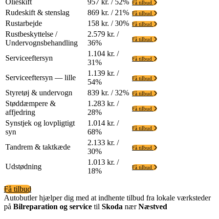
Olieskift
957 kr. / 52%
Få tilbud
Rudeskift & stenslag
869 kr. / 21%
Få tilbud
Rustarbejde
158 kr. / 30%
Få tilbud
Rustbeskyttelse /
2.579 kr. /
Få tilbud
Undervognsbehandling
36%
1.104 kr. /
Serviceeftersyn
Få tilbud
31%
1.139 kr. /
Serviceeftersyn — lille
Få tilbud
54%
Styretøj & undervogn
839 kr. / 32%
Få tilbud
Støddæmpere &
1.283 kr. /
Få tilbud
affjedring
28%
Synstjek og lovpligtigt
1.014 kr. /
Få tilbud
syn
68%
2.133 kr. /
Tandrem & taktkæde
Få tilbud
30%
1.013 kr. /
Udstødning
Få tilbud
18%
Få tilbud
Autobutler hjælper dig med at indhente tilbud fra lokale værksteder
på
Bilreparation og service
til
Skoda
nær
Næstved