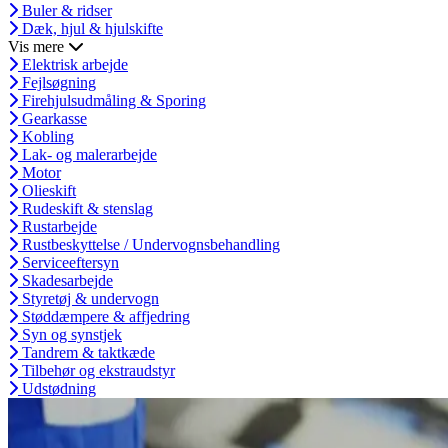
Buler & ridser
Dæk, hjul & hjulskifte
Vis mere
Elektrisk arbejde
Fejlsøgning
Firehjulsudmåling & Sporing
Gearkasse
Kobling
Lak- og malerarbejde
Motor
Olieskift
Rudeskift & stenslag
Rustarbejde
Rustbeskyttelse / Undervognsbehandling
Serviceeftersyn
Skadesarbejde
Styretøj & undervogn
Støddæmpere & affjedring
Syn og synstjek
Tandrem & taktkæde
Tilbehør og ekstraudstyr
Udstødning