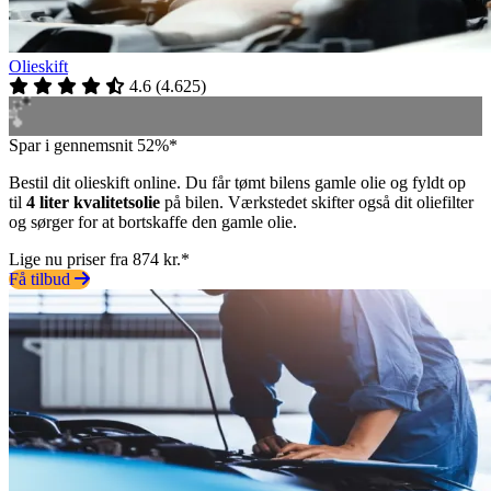
Olieskift
4.6
(
4.625
)
Spar i gennemsnit 52%*
Bestil dit olieskift online. Du får tømt bilens gamle olie og fyldt op
til
4 liter kvalitetsolie
på bilen. Værkstedet skifter også dit oliefilter
og sørger for at bortskaffe den gamle olie.
Lige nu priser fra 874 kr.*
Få tilbud