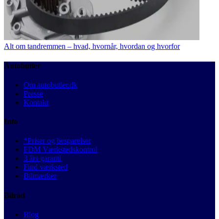
Alt om tandremmen – hvad, hvornår, hvordan og hvorfor
Autobutler
Om autobutler.dk
Presse
Kontakt
Info
*Priser og besparelser
FDM Værkstedskontrol
3 års garanti
Find værksted
Bilmærker
Bilråd
Blog