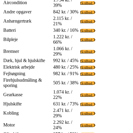
Aircondition
Få tilbud
39%
Andre opgaver
842 kr. / 30%
Få tilbud
2.115 kr. /
Anhængertræk
Få tilbud
21%
Batteri
340 kr. / 16%
Få tilbud
1.222 kr. /
Bilpleje
Få tilbud
66%
1.066 kr. /
Bremser
Få tilbud
29%
Dæk, hjul & hjulskifte
992 kr. / 45%
Få tilbud
Elektrisk arbejde
480 kr. / 25%
Få tilbud
Fejlsøgning
982 kr. / 91%
Få tilbud
Firehjulsudmåling &
505 kr. / 38%
Få tilbud
sporing
1.074 kr. /
Gearkasse
Få tilbud
22%
Hjulskifte
631 kr. / 73%
Få tilbud
2.471 kr. /
Kobling
Få tilbud
29%
2.292 kr. /
Motor
Få tilbud
24%