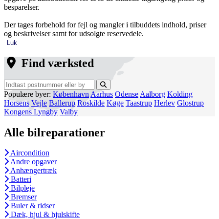
besparelser.
Der tages forbehold for fejl og mangler i tilbuddets indhold, priser
og beskrivelser samt for udsolgte reservedele.
Luk
Find værksted
Populære byer:
København
Aarhus
Odense
Aalborg
Kolding
Horsens
Vejle
Ballerup
Roskilde
Køge
Taastrup
Herlev
Glostrup
Kongens Lyngby
Valby
Alle bilreparationer
Aircondition
Andre opgaver
Anhængertræk
Batteri
Bilpleje
Bremser
Buler & ridser
Dæk, hjul & hjulskifte