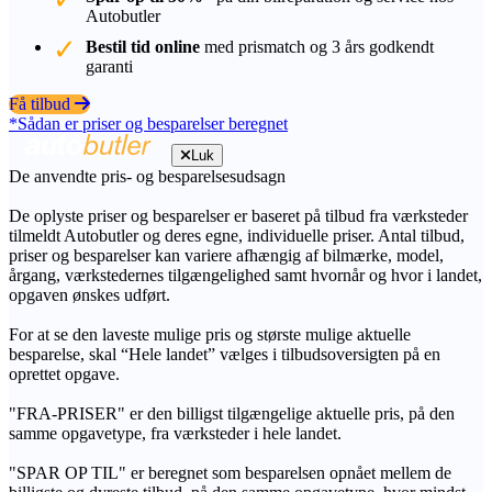
Autobutler
Bestil tid online
med prismatch og 3 års godkendt
garanti
Få tilbud
*Sådan er priser og besparelser beregnet
Luk
De anvendte pris- og besparelsesudsagn
De oplyste priser og besparelser er baseret på tilbud fra værksteder
tilmeldt Autobutler og deres egne, individuelle priser. Antal tilbud,
priser og besparelser kan variere afhængig af bilmærke, model,
årgang, værkstedernes tilgængelighed samt hvornår og hvor i landet,
opgaven ønskes udført.
For at se den laveste mulige pris og største mulige aktuelle
besparelse, skal “Hele landet” vælges i tilbudsoversigten på en
oprettet opgave.
"FRA-PRISER" er den billigst tilgængelige aktuelle pris, på den
samme opgavetype, fra værksteder i hele landet.
"SPAR OP TIL" er beregnet som besparelsen opnået mellem de