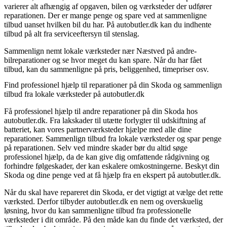
varierer alt afhængig af opgaven, bilen og værksteder der udfører
reparationen. Der er mange penge og spare ved at sammenligne
tilbud uanset hvilken bil du har. På autobutler.dk kan du indhente
tilbud på alt fra serviceeftersyn til stenslag.
Sammenlign nemt lokale værksteder nær Næstved på andre-
bilreparationer og se hvor meget du kan spare. Når du har fået
tilbud, kan du sammenligne på pris, beliggenhed, timepriser osv.
Find professionel hjælp til reparationer på din Skoda og sammenlign
tilbud fra lokale værksteder på autobutler.dk
Få professionel hjælp til andre reparationer på din Skoda hos
autobutler.dk. Fra lakskader til utætte forlygter til udskiftning af
batteriet, kan vores partnerværksteder hjælpe med alle dine
reparationer. Sammenlign tilbud fra lokale værksteder og spar penge
på reparationen. Selv ved mindre skader bør du altid søge
professionel hjælp, da de kan give dig omfattende rådgivning og
forhindre følgeskader, der kan eskalere omkostningerne. Beskyt din
Skoda og dine penge ved at få hjælp fra en ekspert på autobutler.dk.
Når du skal have repareret din Skoda, er det vigtigt at vælge det rette
værksted. Derfor tilbyder autobutler.dk en nem og overskuelig
løsning, hvor du kan sammenligne tilbud fra professionelle
værksteder i dit område. På den måde kan du finde det værksted, der