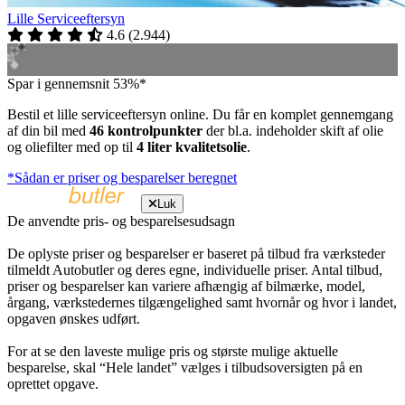
Lille Serviceeftersyn
4.6
(
2.944
)
Spar i gennemsnit 53%*
Bestil et lille serviceeftersyn online. Du får en komplet gennemgang
af din bil med
46 kontrolpunkter
der bl.a. indeholder skift af olie
og oliefilter med op til
4 liter kvalitetsolie
.
*Sådan er priser og besparelser beregnet
Luk
De anvendte pris- og besparelsesudsagn
De oplyste priser og besparelser er baseret på tilbud fra værksteder
tilmeldt Autobutler og deres egne, individuelle priser. Antal tilbud,
priser og besparelser kan variere afhængig af bilmærke, model,
årgang, værkstedernes tilgængelighed samt hvornår og hvor i landet,
opgaven ønskes udført.
For at se den laveste mulige pris og største mulige aktuelle
besparelse, skal “Hele landet” vælges i tilbudsoversigten på en
oprettet opgave.