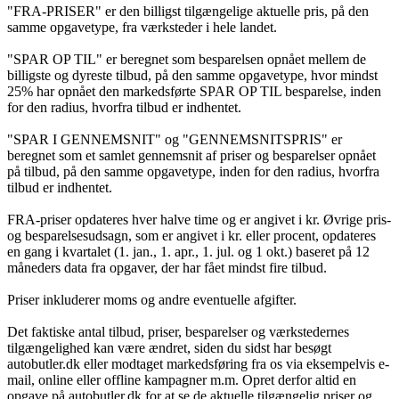
"FRA-PRISER" er den billigst tilgængelige aktuelle pris, på den
samme opgavetype, fra værksteder i hele landet.
"SPAR OP TIL" er beregnet som besparelsen opnået mellem de
billigste og dyreste tilbud, på den samme opgavetype, hvor mindst
25% har opnået den markedsførte SPAR OP TIL besparelse, inden
for den radius, hvorfra tilbud er indhentet.
"SPAR I GENNEMSNIT" og "GENNEMSNITSPRIS" er
beregnet som et samlet gennemsnit af priser og besparelser opnået
på tilbud, på den samme opgavetype, inden for den radius, hvorfra
tilbud er indhentet.
FRA-priser opdateres hver halve time og er angivet i kr. Øvrige pris-
og besparelsesudsagn, som er angivet i kr. eller procent, opdateres
en gang i kvartalet (1. jan., 1. apr., 1. jul. og 1 okt.) baseret på 12
måneders data fra opgaver, der har fået mindst fire tilbud.
Priser inkluderer moms og andre eventuelle afgifter.
Det faktiske antal tilbud, priser, besparelser og værkstedernes
tilgængelighed kan være ændret, siden du sidst har besøgt
autobutler.dk eller modtaget markedsføring fra os via eksempelvis e-
mail, online eller offline kampagner m.m. Opret derfor altid en
opgave på autobutler.dk for at se de aktuelle tilgængelig priser og