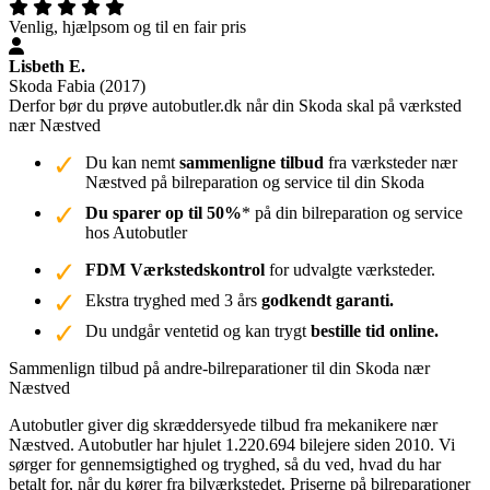
Venlig, hjælpsom og til en fair pris
Lisbeth E.
Skoda Fabia (2017)
Derfor bør du prøve autobutler.dk når din Skoda skal på værksted
nær Næstved
Du kan nemt
sammenligne tilbud
fra værksteder nær
Næstved på bilreparation og service til din Skoda
Du sparer op til 50%
* på din bilreparation og service
hos Autobutler
FDM Værkstedskontrol
for udvalgte værksteder.
Ekstra tryghed med 3 års
godkendt garanti.
Du undgår ventetid og kan trygt
bestille tid online.
Sammenlign tilbud på andre-bilreparationer til din Skoda nær
Næstved
Autobutler giver dig skræddersyede tilbud fra mekanikere nær
Næstved. Autobutler har hjulet 1.220.694 bilejere siden 2010. Vi
sørger for gennemsigtighed og tryghed, så du ved, hvad du har
betalt for, når du kører fra bilværkstedet. Priserne på bilreparationer