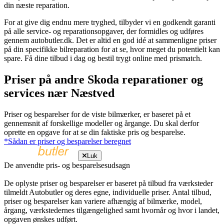
din næste reparation.
For at give dig endnu mere tryghed, tilbyder vi en godkendt garanti
på alle service- og reparationsopgaver, der formidles og udføres
gennem autobutler.dk. Det er altid en god idé at sammenligne priser
på din specifikke bilreparation for at se, hvor meget du potentielt kan
spare. Få dine tilbud i dag og bestil trygt online med prismatch.
Priser på andre Skoda reparationer og
services nær Næstved
Priser og besparelser for de viste bilmærker, er baseret på et
gennemsnit af forskellige modeller og årgange. Du skal derfor
oprette en opgave for at se din faktiske pris og besparelse.
*Sådan er priser og besparelser beregnet
Luk
De anvendte pris- og besparelsesudsagn
De oplyste priser og besparelser er baseret på tilbud fra værksteder
tilmeldt Autobutler og deres egne, individuelle priser. Antal tilbud,
priser og besparelser kan variere afhængig af bilmærke, model,
årgang, værkstedernes tilgængelighed samt hvornår og hvor i landet,
opgaven ønskes udført.