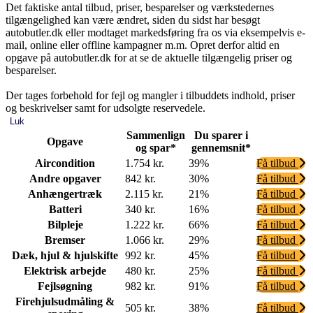
Det faktiske antal tilbud, priser, besparelser og værkstedernes
tilgængelighed kan være ændret, siden du sidst har besøgt
autobutler.dk eller modtaget markedsføring fra os via eksempelvis e-
mail, online eller offline kampagner m.m. Opret derfor altid en
opgave på autobutler.dk for at se de aktuelle tilgængelig priser og
besparelser.
Der tages forbehold for fejl og mangler i tilbuddets indhold, priser
og beskrivelser samt for udsolgte reservedele.
Luk
Sammenlign
Du sparer i
Opgave
og spar*
gennemsnit*
Aircondition
1.754 kr.
39%
Få tilbud
Andre opgaver
842 kr.
30%
Få tilbud
Anhængertræk
2.115 kr.
21%
Få tilbud
Batteri
340 kr.
16%
Få tilbud
Bilpleje
1.222 kr.
66%
Få tilbud
Bremser
1.066 kr.
29%
Få tilbud
Dæk, hjul & hjulskifte
992 kr.
45%
Få tilbud
Elektrisk arbejde
480 kr.
25%
Få tilbud
Fejlsøgning
982 kr.
91%
Få tilbud
Firehjulsudmåling &
505 kr.
38%
Få tilbud