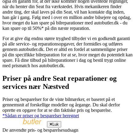
også en garanti for, at der ikke kommer nogen uventede regninger,
når du henter din Seat fra værkstedet. Hvis mekanikeren finder
andre ting, der skal laves på din Seat, vil han kontakte dig inden,
han går i gang. Følg med i over en million andre bilsejere og opdag,
hvor meget du kan spare på bilreparationer med autobutler.dk - du
kan spare op til 50%* på din næste reparation.
For at give dig endnu større tryghed tilbyder vi en godkendt garanti
på alle service- og reparationsopgaver, der formidles og udføres
gennem autobutler.dk. Det er altid en fordel at sammenligne priser
på din specifikke bilreparation for at se, hvor meget du potentielt kan
spare. Få dine tilbud på bilreparationer i dag og bestil trygt online
med prismatch hos autobutler.dk.
Priser på andre Seat reparationer og
services nær Næstved
Priser og besparelser for de viste bilmærker, er baseret på et
gennemsnit af forskellige modeller og årgange. Du skal derfor
oprette en opgave for at se din faktiske pris og besparelse.
*Sådan er priser og besparelser beregnet
Luk
De anvendte pris- og besparelsesudsagn