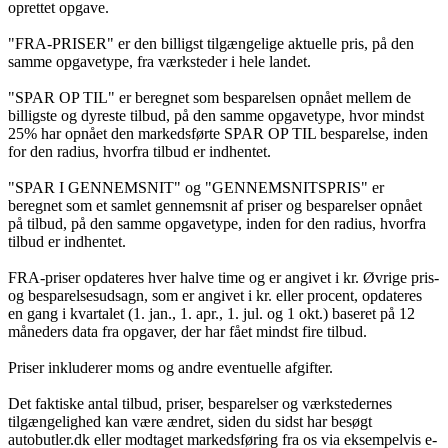
oprettet opgave.
"FRA-PRISER" er den billigst tilgængelige aktuelle pris, på den
samme opgavetype, fra værksteder i hele landet.
"SPAR OP TIL" er beregnet som besparelsen opnået mellem de
billigste og dyreste tilbud, på den samme opgavetype, hvor mindst
25% har opnået den markedsførte SPAR OP TIL besparelse, inden
for den radius, hvorfra tilbud er indhentet.
"SPAR I GENNEMSNIT" og "GENNEMSNITSPRIS" er
beregnet som et samlet gennemsnit af priser og besparelser opnået
på tilbud, på den samme opgavetype, inden for den radius, hvorfra
tilbud er indhentet.
FRA-priser opdateres hver halve time og er angivet i kr. Øvrige pris-
og besparelsesudsagn, som er angivet i kr. eller procent, opdateres
en gang i kvartalet (1. jan., 1. apr., 1. jul. og 1 okt.) baseret på 12
måneders data fra opgaver, der har fået mindst fire tilbud.
Priser inkluderer moms og andre eventuelle afgifter.
Det faktiske antal tilbud, priser, besparelser og værkstedernes
tilgængelighed kan være ændret, siden du sidst har besøgt
autobutler.dk eller modtaget markedsføring fra os via eksempelvis e-