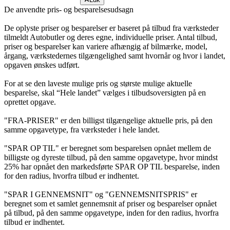
De anvendte pris- og besparelsesudsagn
De oplyste priser og besparelser er baseret på tilbud fra værksteder
tilmeldt Autobutler og deres egne, individuelle priser. Antal tilbud,
priser og besparelser kan variere afhængig af bilmærke, model,
årgang, værkstedernes tilgængelighed samt hvornår og hvor i landet,
opgaven ønskes udført.
For at se den laveste mulige pris og største mulige aktuelle
besparelse, skal “Hele landet” vælges i tilbudsoversigten på en
oprettet opgave.
"FRA-PRISER" er den billigst tilgængelige aktuelle pris, på den
samme opgavetype, fra værksteder i hele landet.
"SPAR OP TIL" er beregnet som besparelsen opnået mellem de
billigste og dyreste tilbud, på den samme opgavetype, hvor mindst
25% har opnået den markedsførte SPAR OP TIL besparelse, inden
for den radius, hvorfra tilbud er indhentet.
"SPAR I GENNEMSNIT" og "GENNEMSNITSPRIS" er
beregnet som et samlet gennemsnit af priser og besparelser opnået
på tilbud, på den samme opgavetype, inden for den radius, hvorfra
tilbud er indhentet.