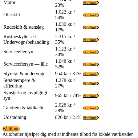
Motor
Få tilbud
23%
1.022 kr. /
Olieskift
Få tilbud
54%
1.030 kr. /
Rudeskift & stenslag
Få tilbud
17%
Rustbeskyttelse /
2.315 kr. /
Få tilbud
Undervognsbehandling
35%
1.122 kr. /
Serviceeftersyn
Få tilbud
30%
1.048 kr. /
Serviceeftersyn — lille
Få tilbud
52%
Styretøj & undervogn
954 kr. / 31%
Få tilbud
Støddæmpere &
1.278 kr. /
Få tilbud
affjedring
27%
Synstjek og lovpligtigt
965 kr. / 74%
Få tilbud
syn
2.026 kr. /
Tandrem & taktkæde
Få tilbud
28%
Udstødning
826 kr. / 21%
Få tilbud
Få tilbud
Autobutler hjælper dig med at indhente tilbud fra lokale værksteder