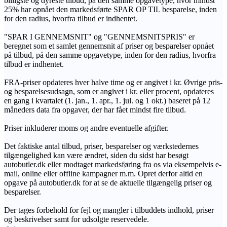
billigste og dyreste tilbud, på den samme opgavetype, hvor mindst
25% har opnået den markedsførte SPAR OP TIL besparelse, inden
for den radius, hvorfra tilbud er indhentet.
"SPAR I GENNEMSNIT" og "GENNEMSNITSPRIS" er
beregnet som et samlet gennemsnit af priser og besparelser opnået
på tilbud, på den samme opgavetype, inden for den radius, hvorfra
tilbud er indhentet.
FRA-priser opdateres hver halve time og er angivet i kr. Øvrige pris-
og besparelsesudsagn, som er angivet i kr. eller procent, opdateres
en gang i kvartalet (1. jan., 1. apr., 1. jul. og 1 okt.) baseret på 12
måneders data fra opgaver, der har fået mindst fire tilbud.
Priser inkluderer moms og andre eventuelle afgifter.
Det faktiske antal tilbud, priser, besparelser og værkstedernes
tilgængelighed kan være ændret, siden du sidst har besøgt
autobutler.dk eller modtaget markedsføring fra os via eksempelvis e-
mail, online eller offline kampagner m.m. Opret derfor altid en
opgave på autobutler.dk for at se de aktuelle tilgængelig priser og
besparelser.
Der tages forbehold for fejl og mangler i tilbuddets indhold, priser
og beskrivelser samt for udsolgte reservedele.