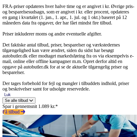
FRA-priser opdateres hver halve time og er angivet i kr. Øvrige pris-
og besparelsesudsagn, som er angivet i kr. eller procent, opdateres
en gang i kvartalet (1. jan., 1. apr., 1. jul. og 1 okt.) baseret på 12
måneders data fra opgaver, der har fået mindst fire tilbud.
Priser inkluderer moms og andre eventuelle afgifter.
Det faktiske antal tilbud, priser, besparelser og værkstedernes
tilgængelighed kan være ændret, siden du sidst har besøgt
autobutler.dk eller modtaget markedsføring fra os via eksempelvis e-
mail, online eller offline kampagner m.m. Opret derfor altid en
opgave på autobutler.dk for at se de aktuelle tilgængelig priser og
besparelser.
Der tages forbehold for fejl og mangler i tilbuddets indhold, priser
og beskrivelser samt for udsolgte reservedele.
Luk
Se alle tilbud
Spar i gennemsnit 1.089 kr.*
Få tilbud