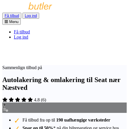
Få tilbud
Log ind
Menu
Få tilbud
Log ind
Sammenlign tilbud på
Autolakering & omlakering til Seat nær
Næstved
4.8
(
6
)
Få tilbud fra op til
190 uafhængige værksteder
Spar op til 50%
* på din bilreparation og service hos