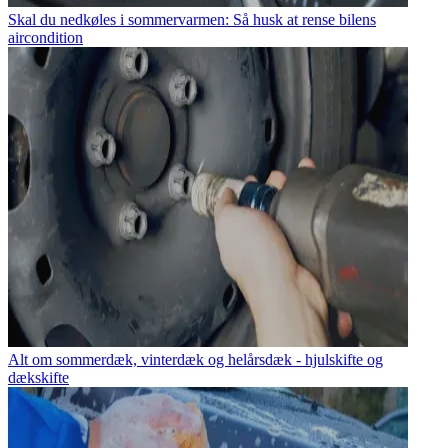
Skal du nedkøles i sommervarmen: Så husk at rense bilens
aircondition
Alt om sommerdæk, vinterdæk og helårsdæk - hjulskifte og
dækskifte