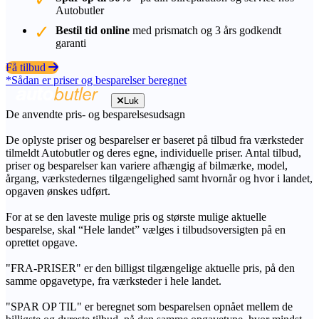
Autobutler
Bestil tid online
med prismatch og 3 års godkendt
garanti
Få tilbud
*Sådan er priser og besparelser beregnet
Luk
De anvendte pris- og besparelsesudsagn
De oplyste priser og besparelser er baseret på tilbud fra værksteder
tilmeldt Autobutler og deres egne, individuelle priser. Antal tilbud,
priser og besparelser kan variere afhængig af bilmærke, model,
årgang, værkstedernes tilgængelighed samt hvornår og hvor i landet,
opgaven ønskes udført.
For at se den laveste mulige pris og største mulige aktuelle
besparelse, skal “Hele landet” vælges i tilbudsoversigten på en
oprettet opgave.
"FRA-PRISER" er den billigst tilgængelige aktuelle pris, på den
samme opgavetype, fra værksteder i hele landet.
"SPAR OP TIL" er beregnet som besparelsen opnået mellem de