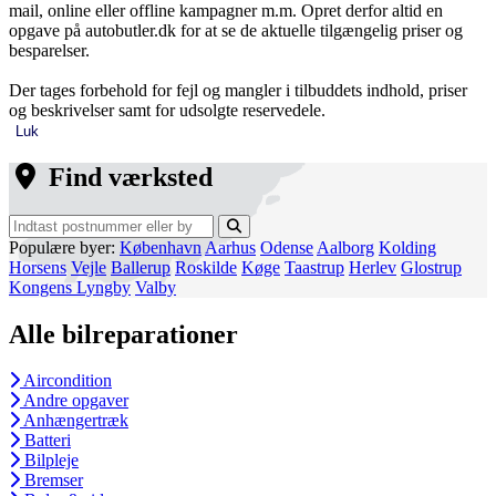
mail, online eller offline kampagner m.m. Opret derfor altid en
opgave på autobutler.dk for at se de aktuelle tilgængelig priser og
besparelser.
Der tages forbehold for fejl og mangler i tilbuddets indhold, priser
og beskrivelser samt for udsolgte reservedele.
Luk
Find værksted
Populære byer:
København
Aarhus
Odense
Aalborg
Kolding
Horsens
Vejle
Ballerup
Roskilde
Køge
Taastrup
Herlev
Glostrup
Kongens Lyngby
Valby
Alle bilreparationer
Aircondition
Andre opgaver
Anhængertræk
Batteri
Bilpleje
Bremser