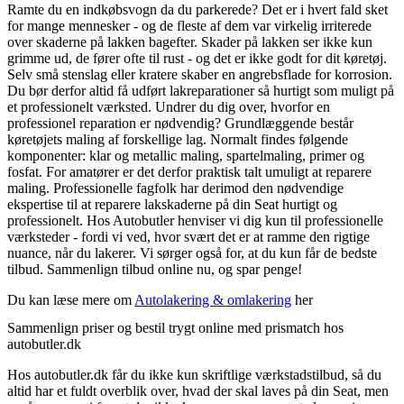
Ramte du en indkøbsvogn da du parkerede? Det er i hvert fald sket
for mange mennesker - og de fleste af dem var virkelig irriterede
over skaderne på lakken bagefter. Skader på lakken ser ikke kun
grimme ud, de fører ofte til rust - og det er ikke godt for dit køretøj.
Selv små stenslag eller kratere skaber en angrebsflade for korrosion.
Du bør derfor altid få udført lakreparationer så hurtigt som muligt på
et professionelt værksted. Undrer du dig over, hvorfor en
professionel reparation er nødvendig? Grundlæggende består
køretøjets maling af forskellige lag. Normalt findes følgende
komponenter: klar og metallic maling, spartelmaling, primer og
fosfat. For amatører er det derfor praktisk talt umuligt at reparere
maling. Professionelle fagfolk har derimod den nødvendige
ekspertise til at reparere lakskaderne på din Seat hurtigt og
professionelt. Hos Autobutler henviser vi dig kun til professionelle
værksteder - fordi vi ved, hvor svært det er at ramme den rigtige
nuance, når du lakerer. Vi sørger også for, at du kun får de bedste
tilbud. Sammenlign tilbud online nu, og spar penge!
Du kan læse mere om
Autolakering & omlakering
her
Sammenlign priser og bestil trygt online med prismatch hos
autobutler.dk
Hos autobutler.dk får du ikke kun skriftlige værkstadstilbud, så du
altid har et fuldt overblik over, hvad der skal laves på din Seat, men