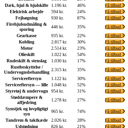
Dæk, hjul & hjulskifte
1.196 kr.
46%
Få tilbud
Elektrisk arbejde
594 kr.
24%
Få tilbud
Fejlsøgning
930 kr.
87%
Få tilbud
Firehjulsudmåling &
446 kr.
35%
Få tilbud
sporing
Gearkasse
935 kr.
22%
Få tilbud
Kobling
2.817 kr.
30%
Få tilbud
Motor
2.514 kr.
23%
Få tilbud
Olieskift
1.022 kr.
54%
Få tilbud
Rudeskift & stenslag
1.030 kr.
17%
Få tilbud
Rustbeskyttelse /
2.315 kr.
35%
Få tilbud
Undervognsbehandling
Serviceeftersyn
1.122 kr.
30%
Få tilbud
Serviceeftersyn — lille
1.048 kr.
52%
Få tilbud
Styretøj & undervogn
954 kr.
31%
Få tilbud
Støddæmpere &
1.278 kr.
27%
Få tilbud
affjedring
Synstjek og lovpligtigt
965 kr.
74%
Få tilbud
syn
Tandrem & taktkæde
2.026 kr.
28%
Få tilbud
Udstødning
826 kr.
21%
Få tilbud