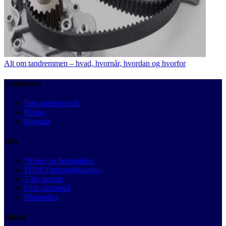
Alt om tandremmen – hvad, hvornår, hvordan og hvorfor
Autobutler
Om autobutler.dk
Presse
Kontakt
Info
*Priser og besparelser
FDM Værkstedskontrol
3 års garanti
Find værksted
Bilmærker
Bilråd