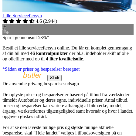
Lille Serviceeftersyn
4.6
(
2.944
)
Spar i gennemsnit 53%*
Bestil et lille serviceeftersyn online. Du får en komplet gennemgang
af din bil med
46 kontrolpunkter
der bl.a. indeholder skift af olie
og oliefilter med op til
4 liter kvalitetsolie
.
*Sådan er priser og besparelser beregnet
Luk
De anvendte pris- og besparelsesudsagn
De oplyste priser og besparelser er baseret på tilbud fra værksteder
tilmeldt Autobutler og deres egne, individuelle priser. Antal tilbud,
priser og besparelser kan variere afhængig af bilmærke, model,
årgang, værkstedernes tilgængelighed samt hvornår og hvor i landet,
opgaven ønskes udført.
For at se den laveste mulige pris og største mulige aktuelle
besparelse, skal “Hele landet” vælges i tilbudsoversigten på en