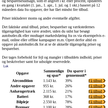
og besparelsesudsagn, som er angivet i kr. eller procent, opdateres
en gang i kvartalet (1. jan., 1. apr., 1. jul. og 1 okt.) baseret på 12
måneders data fra opgaver, der har fået mindst fire tilbud.
Priser inkluderer moms og andre eventuelle afgifter.
Det faktiske antal tilbud, priser, besparelser og værkstedernes
tilgængelighed kan være ændret, siden du sidst har besøgt
autobutler.dk eller modtaget markedsføring fra os via eksempelvis e-
mail, online eller offline kampagner m.m. Opret derfor altid en
opgave på autobutler.dk for at se de aktuelle tilgængelig priser og
besparelser.
Der tages forbehold for fejl og mangler i tilbuddets indhold, priser
og beskrivelser samt for udsolgte reservedele.
Luk
Sammenlign
Du sparer i
Opgave
og spar*
gennemsnit*
Aircondition
1.143 kr.
39%
Få tilbud
Andre opgaver
955 kr.
26%
Få tilbud
Anhængertræk
2.115 kr.
21%
Få tilbud
Batteri
368 kr.
17%
Få tilbud
Bilpleje
2.550 kr.
78%
Få tilbud
Bremser
1.100 kr.
28%
Få tilbud