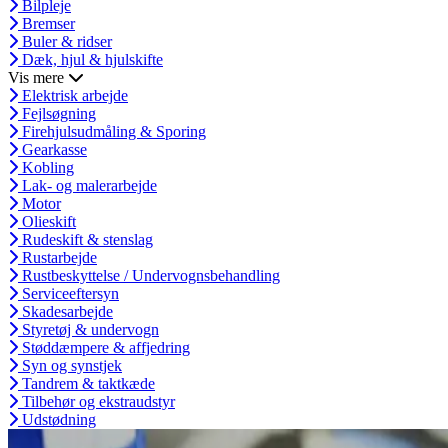
Bilpleje
Bremser
Buler & ridser
Dæk, hjul & hjulskifte
Vis mere
Elektrisk arbejde
Fejlsøgning
Firehjulsudmåling & Sporing
Gearkasse
Kobling
Lak- og malerarbejde
Motor
Olieskift
Rudeskift & stenslag
Rustarbejde
Rustbeskyttelse / Undervognsbehandling
Serviceeftersyn
Skadesarbejde
Styretøj & undervogn
Støddæmpere & affjedring
Syn og synstjek
Tandrem & taktkæde
Tilbehør og ekstraudstyr
Udstødning