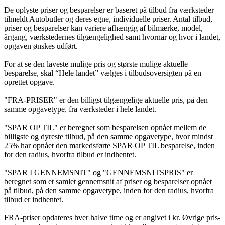
De oplyste priser og besparelser er baseret på tilbud fra værksteder
tilmeldt Autobutler og deres egne, individuelle priser. Antal tilbud,
priser og besparelser kan variere afhængig af bilmærke, model,
årgang, værkstedernes tilgængelighed samt hvornår og hvor i landet,
opgaven ønskes udført.
For at se den laveste mulige pris og største mulige aktuelle
besparelse, skal “Hele landet” vælges i tilbudsoversigten på en
oprettet opgave.
"FRA-PRISER" er den billigst tilgængelige aktuelle pris, på den
samme opgavetype, fra værksteder i hele landet.
"SPAR OP TIL" er beregnet som besparelsen opnået mellem de
billigste og dyreste tilbud, på den samme opgavetype, hvor mindst
25% har opnået den markedsførte SPAR OP TIL besparelse, inden
for den radius, hvorfra tilbud er indhentet.
"SPAR I GENNEMSNIT" og "GENNEMSNITSPRIS" er
beregnet som et samlet gennemsnit af priser og besparelser opnået
på tilbud, på den samme opgavetype, inden for den radius, hvorfra
tilbud er indhentet.
FRA-priser opdateres hver halve time og er angivet i kr. Øvrige pris-