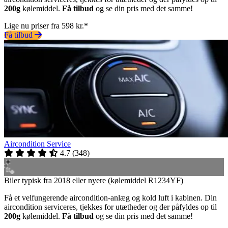
200g
kølemiddel.
Få tilbud
og se din pris med det samme!
Lige nu priser fra 598 kr.*
Få tilbud
Aircondition Service
4.7
(
348
)
Biler typisk fra 2018 eller nyere (kølemiddel R1234YF)
Få et velfungerende aircondition-anlæg og kold luft i kabinen. Din
aircondition serviceres, tjekkes for utætheder og der påfyldes op til
200g
kølemiddel.
Få tilbud
og se din pris med det samme!