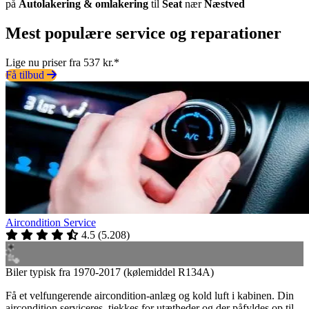
på
Autolakering & omlakering
til
Seat
nær
Næstved
Mest populære service og reparationer
Lige nu priser fra 537 kr.*
Få tilbud
Aircondition Service
4.5
(
5.208
)
Biler typisk fra 1970-2017 (kølemiddel R134A)
Få et velfungerende aircondition-anlæg og kold luft i kabinen. Din
aircondition serviceres, tjekkes for utætheder og der påfyldes op til