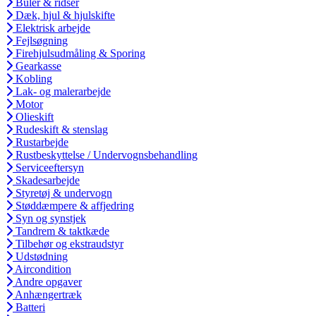
Buler & ridser
Dæk, hjul & hjulskifte
Elektrisk arbejde
Fejlsøgning
Firehjulsudmåling & Sporing
Gearkasse
Kobling
Lak- og malerarbejde
Motor
Olieskift
Rudeskift & stenslag
Rustarbejde
Rustbeskyttelse / Undervognsbehandling
Serviceeftersyn
Skadesarbejde
Styretøj & undervogn
Støddæmpere & affjedring
Syn og synstjek
Tandrem & taktkæde
Tilbehør og ekstraudstyr
Udstødning
Aircondition
Andre opgaver
Anhængertræk
Batteri