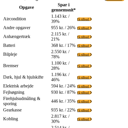
Spar i
Opgave
gennemsnit*
1.143 kr. /
Aircondition
Få tilbud
39%
Andre opgaver
955 kr. / 26%
Få tilbud
2.115 kr. /
Anhængertræk
Få tilbud
21%
Batteri
368 kr. / 17%
Få tilbud
2.550 kr. /
Bilpleje
Få tilbud
78%
1.100 kr. /
Bremser
Få tilbud
28%
1.196 kr. /
Dæk, hjul & hjulskifte
Få tilbud
46%
Elektrisk arbejde
594 kr. / 24%
Få tilbud
Fejlsøgning
930 kr. / 87%
Få tilbud
Firehjulsudmåling &
446 kr. / 35%
Få tilbud
sporing
Gearkasse
935 kr. / 22%
Få tilbud
2.817 kr. /
Kobling
Få tilbud
30%
2.514 kr. /