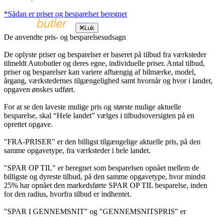
*Sådan er priser og besparelser beregnet
Luk
De anvendte pris- og besparelsesudsagn
De oplyste priser og besparelser er baseret på tilbud fra værksteder
tilmeldt Autobutler og deres egne, individuelle priser. Antal tilbud,
priser og besparelser kan variere afhængig af bilmærke, model,
årgang, værkstedernes tilgængelighed samt hvornår og hvor i landet,
opgaven ønskes udført.
For at se den laveste mulige pris og største mulige aktuelle
besparelse, skal “Hele landet” vælges i tilbudsoversigten på en
oprettet opgave.
"FRA-PRISER" er den billigst tilgængelige aktuelle pris, på den
samme opgavetype, fra værksteder i hele landet.
"SPAR OP TIL" er beregnet som besparelsen opnået mellem de
billigste og dyreste tilbud, på den samme opgavetype, hvor mindst
25% har opnået den markedsførte SPAR OP TIL besparelse, inden
for den radius, hvorfra tilbud er indhentet.
"SPAR I GENNEMSNIT" og "GENNEMSNITSPRIS" er