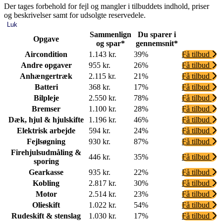
Der tages forbehold for fejl og mangler i tilbuddets indhold, priser
og beskrivelser samt for udsolgte reservedele.
Luk
Sammenlign
Du sparer i
Opgave
og spar*
gennemsnit*
Aircondition
1.143 kr.
39%
Få tilbud
Andre opgaver
955 kr.
26%
Få tilbud
Anhængertræk
2.115 kr.
21%
Få tilbud
Batteri
368 kr.
17%
Få tilbud
Bilpleje
2.550 kr.
78%
Få tilbud
Bremser
1.100 kr.
28%
Få tilbud
Dæk, hjul & hjulskifte
1.196 kr.
46%
Få tilbud
Elektrisk arbejde
594 kr.
24%
Få tilbud
Fejlsøgning
930 kr.
87%
Få tilbud
Firehjulsudmåling &
446 kr.
35%
Få tilbud
sporing
Gearkasse
935 kr.
22%
Få tilbud
Kobling
2.817 kr.
30%
Få tilbud
Motor
2.514 kr.
23%
Få tilbud
Olieskift
1.022 kr.
54%
Få tilbud
Rudeskift & stenslag
1.030 kr.
17%
Få tilbud