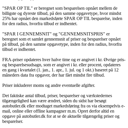
"SPAR OP TIL" er beregnet som besparelsen opnået mellem de
billigste og dyreste tilbud, på den samme opgavetype, hvor mindst
25% har opnået den markedsførte SPAR OP TIL besparelse, inden
for den radius, hvorfra tilbud er indhentet.
"SPAR I GENNEMSNIT" og "GENNEMSNITSPRIS" er
beregnet som et samlet gennemsnit af priser og besparelser opnået
på tilbud, på den samme opgavetype, inden for den radius, hvorfra
tilbud er indhentet.
FRA-priser opdateres hver halve time og er angivet i kr. Øvrige pris-
og besparelsesudsagn, som er angivet i kr. eller procent, opdateres
en gang i kvartalet (1. jan., 1. apr., 1. jul. og 1 okt.) baseret på 12
måneders data fra opgaver, der har fået mindst fire tilbud.
Priser inkluderer moms og andre eventuelle afgifter.
Det faktiske antal tilbud, priser, besparelser og værkstedernes
tilgængelighed kan være ændret, siden du sidst har besøgt
autobutler.dk eller modtaget markedsføring fra os via eksempelvis e-
mail, online eller offline kampagner m.m. Opret derfor altid en
opgave på autobutler.dk for at se de aktuelle tilgængelig priser og
besparelser.