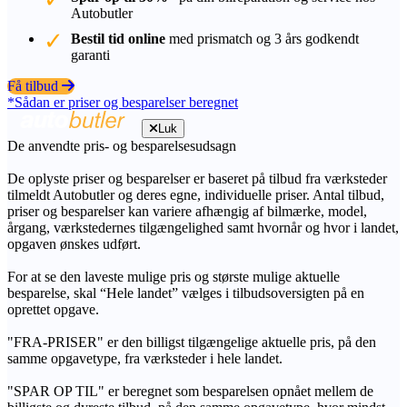
Autobutler
Bestil tid online
med prismatch og 3 års godkendt
garanti
Få tilbud
*Sådan er priser og besparelser beregnet
Luk
De anvendte pris- og besparelsesudsagn
De oplyste priser og besparelser er baseret på tilbud fra værksteder
tilmeldt Autobutler og deres egne, individuelle priser. Antal tilbud,
priser og besparelser kan variere afhængig af bilmærke, model,
årgang, værkstedernes tilgængelighed samt hvornår og hvor i landet,
opgaven ønskes udført.
For at se den laveste mulige pris og største mulige aktuelle
besparelse, skal “Hele landet” vælges i tilbudsoversigten på en
oprettet opgave.
"FRA-PRISER" er den billigst tilgængelige aktuelle pris, på den
samme opgavetype, fra værksteder i hele landet.
"SPAR OP TIL" er beregnet som besparelsen opnået mellem de