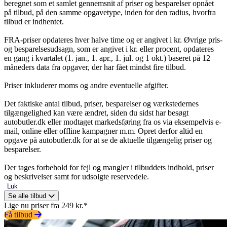
beregnet som et samlet gennemsnit af priser og besparelser opnået
på tilbud, på den samme opgavetype, inden for den radius, hvorfra
tilbud er indhentet.
FRA-priser opdateres hver halve time og er angivet i kr. Øvrige pris-
og besparelsesudsagn, som er angivet i kr. eller procent, opdateres
en gang i kvartalet (1. jan., 1. apr., 1. jul. og 1 okt.) baseret på 12
måneders data fra opgaver, der har fået mindst fire tilbud.
Priser inkluderer moms og andre eventuelle afgifter.
Det faktiske antal tilbud, priser, besparelser og værkstedernes
tilgængelighed kan være ændret, siden du sidst har besøgt
autobutler.dk eller modtaget markedsføring fra os via eksempelvis e-
mail, online eller offline kampagner m.m. Opret derfor altid en
opgave på autobutler.dk for at se de aktuelle tilgængelig priser og
besparelser.
Der tages forbehold for fejl og mangler i tilbuddets indhold, priser
og beskrivelser samt for udsolgte reservedele.
Luk
Se alle tilbud
Lige nu priser fra 249 kr.*
Få tilbud