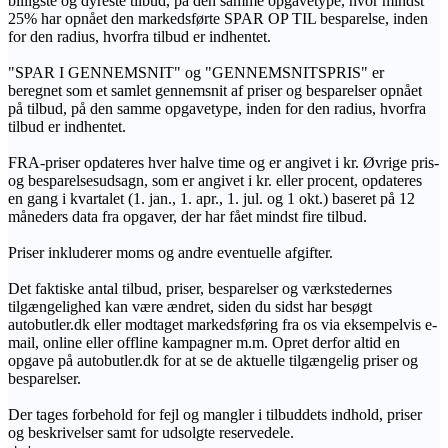
billigste og dyreste tilbud, på den samme opgavetype, hvor mindst
25% har opnået den markedsførte SPAR OP TIL besparelse, inden
for den radius, hvorfra tilbud er indhentet.
"SPAR I GENNEMSNIT" og "GENNEMSNITSPRIS" er
beregnet som et samlet gennemsnit af priser og besparelser opnået
på tilbud, på den samme opgavetype, inden for den radius, hvorfra
tilbud er indhentet.
FRA-priser opdateres hver halve time og er angivet i kr. Øvrige pris-
og besparelsesudsagn, som er angivet i kr. eller procent, opdateres
en gang i kvartalet (1. jan., 1. apr., 1. jul. og 1 okt.) baseret på 12
måneders data fra opgaver, der har fået mindst fire tilbud.
Priser inkluderer moms og andre eventuelle afgifter.
Det faktiske antal tilbud, priser, besparelser og værkstedernes
tilgængelighed kan være ændret, siden du sidst har besøgt
autobutler.dk eller modtaget markedsføring fra os via eksempelvis e-
mail, online eller offline kampagner m.m. Opret derfor altid en
opgave på autobutler.dk for at se de aktuelle tilgængelig priser og
besparelser.
Der tages forbehold for fejl og mangler i tilbuddets indhold, priser
og beskrivelser samt for udsolgte reservedele.