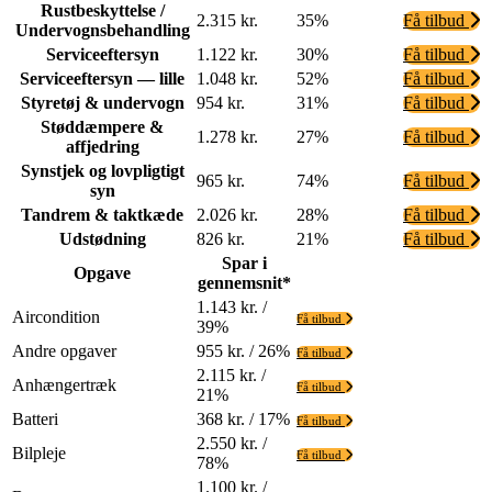
Rustbeskyttelse /
2.315 kr.
35%
Få tilbud
Undervognsbehandling
Serviceeftersyn
1.122 kr.
30%
Få tilbud
Serviceeftersyn — lille
1.048 kr.
52%
Få tilbud
Styretøj & undervogn
954 kr.
31%
Få tilbud
Støddæmpere &
1.278 kr.
27%
Få tilbud
affjedring
Synstjek og lovpligtigt
965 kr.
74%
Få tilbud
syn
Tandrem & taktkæde
2.026 kr.
28%
Få tilbud
Udstødning
826 kr.
21%
Få tilbud
Spar i
Opgave
gennemsnit*
1.143 kr. /
Aircondition
Få tilbud
39%
Andre opgaver
955 kr. / 26%
Få tilbud
2.115 kr. /
Anhængertræk
Få tilbud
21%
Batteri
368 kr. / 17%
Få tilbud
2.550 kr. /
Bilpleje
Få tilbud
78%
1.100 kr. /