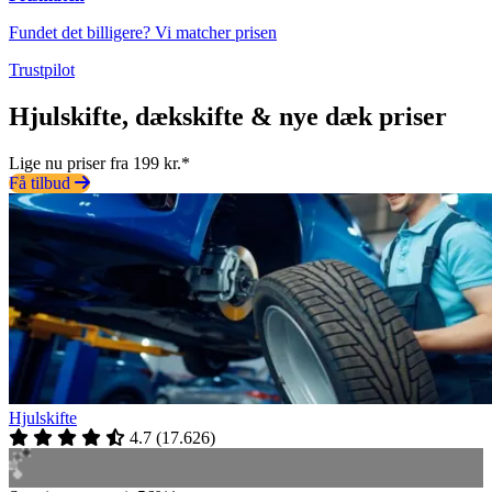
Fundet det billigere? Vi matcher prisen
Trustpilot
Hjulskifte, dækskifte & nye dæk priser
Lige nu priser fra 199 kr.*
Få tilbud
Hjulskifte
4.7
(
17.626
)