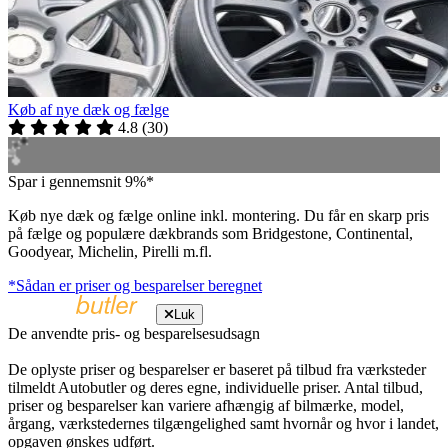
Køb af nye dæk og fælge
4.8
(
30
)
Spar i gennemsnit 9%*
Køb nye dæk og fælge online inkl. montering. Du får en skarp pris
på fælge og populære dækbrands som Bridgestone, Continental,
Goodyear, Michelin, Pirelli m.fl.
*Sådan er priser og besparelser beregnet
Luk
De anvendte pris- og besparelsesudsagn
De oplyste priser og besparelser er baseret på tilbud fra værksteder
tilmeldt Autobutler og deres egne, individuelle priser. Antal tilbud,
priser og besparelser kan variere afhængig af bilmærke, model,
årgang, værkstedernes tilgængelighed samt hvornår og hvor i landet,
opgaven ønskes udført.