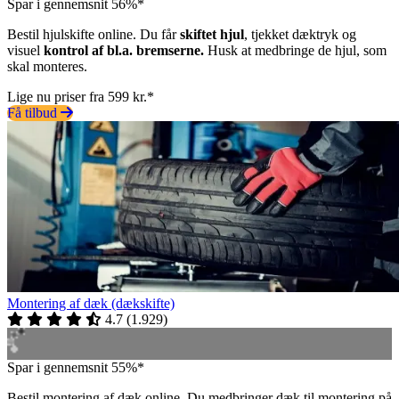
Spar i gennemsnit 56%*
Bestil hjulskifte online. Du får
skiftet hjul
, tjekket dæktryk og
visuel
kontrol af bl.a. bremserne.
Husk at medbringe de hjul, som
skal monteres.
Lige nu priser fra 599 kr.*
Få tilbud
Montering af dæk (dækskifte)
4.7
(
1.929
)
Spar i gennemsnit 55%*
Bestil montering af dæk online. Du medbringer dæk til montering på