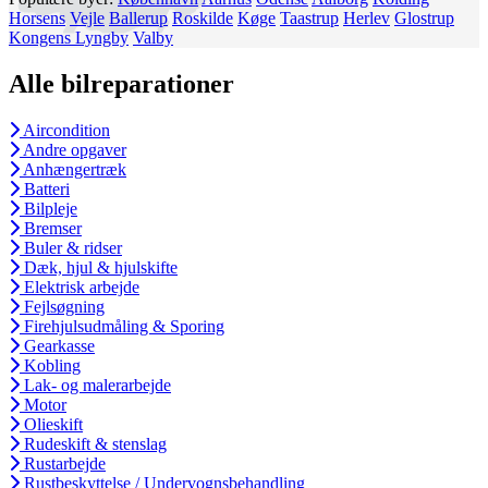
Horsens
Vejle
Ballerup
Roskilde
Køge
Taastrup
Herlev
Glostrup
Kongens Lyngby
Valby
Alle bilreparationer
Aircondition
Andre opgaver
Anhængertræk
Batteri
Bilpleje
Bremser
Buler & ridser
Dæk, hjul & hjulskifte
Elektrisk arbejde
Fejlsøgning
Firehjulsudmåling & Sporing
Gearkasse
Kobling
Lak- og malerarbejde
Motor
Olieskift
Rudeskift & stenslag
Rustarbejde
Rustbeskyttelse / Undervognsbehandling