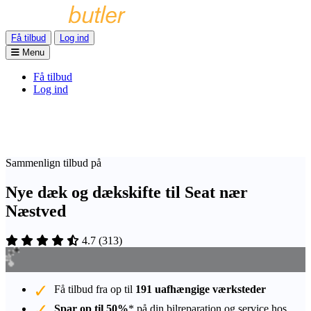
Få tilbud
Log ind
Menu
Få tilbud
Log ind
Sammenlign tilbud på
Nye dæk og dækskifte til Seat nær
Næstved
4.7
(
313
)
Få tilbud fra op til
191 uafhængige værksteder
Spar op til 50%
* på din bilreparation og service hos