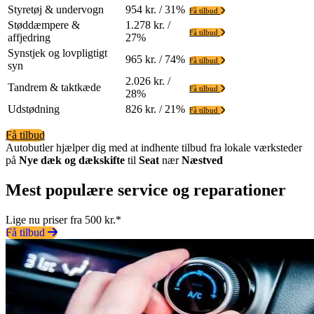
Styretøj & undervogn
954 kr. / 31%
Få tilbud
Støddæmpere &
1.278 kr. /
Få tilbud
affjedring
27%
Synstjek og lovpligtigt
965 kr. / 74%
Få tilbud
syn
2.026 kr. /
Tandrem & taktkæde
Få tilbud
28%
Udstødning
826 kr. / 21%
Få tilbud
Få tilbud
Autobutler hjælper dig med at indhente tilbud fra lokale værksteder
på
Nye dæk og dækskifte
til
Seat
nær
Næstved
Mest populære service og reparationer
Lige nu priser fra 500 kr.*
Få tilbud