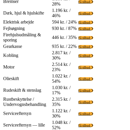
Bremser
Få tilbud
28%
1.196 kr. /
Dæk, hjul & hjulskifte
Få tilbud
46%
Elektrisk arbejde
594 kr. / 24%
Få tilbud
Fejlsøgning
930 kr. / 87%
Få tilbud
Firehjulsudmåling &
446 kr. / 35%
Få tilbud
sporing
Gearkasse
935 kr. / 22%
Få tilbud
2.817 kr. /
Kobling
Få tilbud
30%
2.514 kr. /
Motor
Få tilbud
23%
1.022 kr. /
Olieskift
Få tilbud
54%
1.030 kr. /
Rudeskift & stenslag
Få tilbud
17%
Rustbeskyttelse /
2.315 kr. /
Få tilbud
Undervognsbehandling
35%
1.122 kr. /
Serviceeftersyn
Få tilbud
30%
1.048 kr. /
Serviceeftersyn — lille
Få tilbud
52%