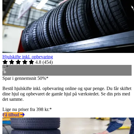
Hjulskifte inkl. opbevaring
4.8
(
454
)
Spar i gennemsnit 50%*
Bestil hjulskifte inkl. opbevaring online og spar penge. Du får skiftet
dine hjul og opbevaret de gamle hjul på værkstedet. Se din pris med
det samme.
Lige nu priser fra 398 kr.*
Få tilbud