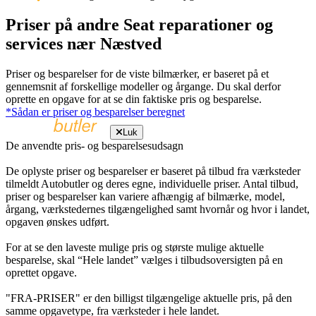
Priser på andre Seat reparationer og
services nær Næstved
Priser og besparelser for de viste bilmærker, er baseret på et
gennemsnit af forskellige modeller og årgange. Du skal derfor
oprette en opgave for at se din faktiske pris og besparelse.
*Sådan er priser og besparelser beregnet
Luk
De anvendte pris- og besparelsesudsagn
De oplyste priser og besparelser er baseret på tilbud fra værksteder
tilmeldt Autobutler og deres egne, individuelle priser. Antal tilbud,
priser og besparelser kan variere afhængig af bilmærke, model,
årgang, værkstedernes tilgængelighed samt hvornår og hvor i landet,
opgaven ønskes udført.
For at se den laveste mulige pris og største mulige aktuelle
besparelse, skal “Hele landet” vælges i tilbudsoversigten på en
oprettet opgave.
"FRA-PRISER" er den billigst tilgængelige aktuelle pris, på den
samme opgavetype, fra værksteder i hele landet.