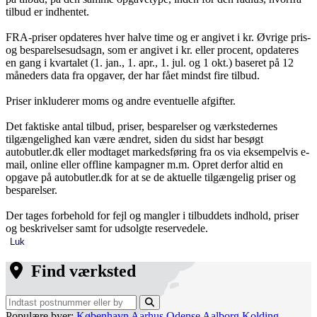
tilbud er indhentet.
FRA-priser opdateres hver halve time og er angivet i kr. Øvrige pris-
og besparelsesudsagn, som er angivet i kr. eller procent, opdateres
en gang i kvartalet (1. jan., 1. apr., 1. jul. og 1 okt.) baseret på 12
måneders data fra opgaver, der har fået mindst fire tilbud.
Priser inkluderer moms og andre eventuelle afgifter.
Det faktiske antal tilbud, priser, besparelser og værkstedernes
tilgængelighed kan være ændret, siden du sidst har besøgt
autobutler.dk eller modtaget markedsføring fra os via eksempelvis e-
mail, online eller offline kampagner m.m. Opret derfor altid en
opgave på autobutler.dk for at se de aktuelle tilgængelig priser og
besparelser.
Der tages forbehold for fejl og mangler i tilbuddets indhold, priser
og beskrivelser samt for udsolgte reservedele.
Luk
Find værksted
Populære byer:
København
Aarhus
Odense
Aalborg
Kolding