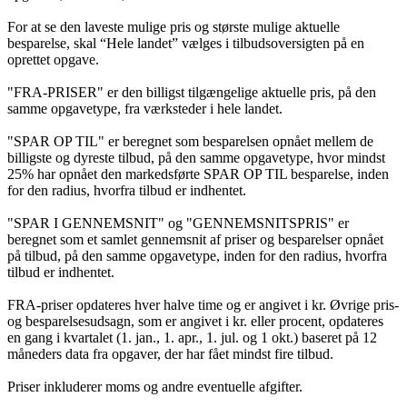
For at se den laveste mulige pris og største mulige aktuelle
besparelse, skal “Hele landet” vælges i tilbudsoversigten på en
oprettet opgave.
"FRA-PRISER" er den billigst tilgængelige aktuelle pris, på den
samme opgavetype, fra værksteder i hele landet.
"SPAR OP TIL" er beregnet som besparelsen opnået mellem de
billigste og dyreste tilbud, på den samme opgavetype, hvor mindst
25% har opnået den markedsførte SPAR OP TIL besparelse, inden
for den radius, hvorfra tilbud er indhentet.
"SPAR I GENNEMSNIT" og "GENNEMSNITSPRIS" er
beregnet som et samlet gennemsnit af priser og besparelser opnået
på tilbud, på den samme opgavetype, inden for den radius, hvorfra
tilbud er indhentet.
FRA-priser opdateres hver halve time og er angivet i kr. Øvrige pris-
og besparelsesudsagn, som er angivet i kr. eller procent, opdateres
en gang i kvartalet (1. jan., 1. apr., 1. jul. og 1 okt.) baseret på 12
måneders data fra opgaver, der har fået mindst fire tilbud.
Priser inkluderer moms og andre eventuelle afgifter.