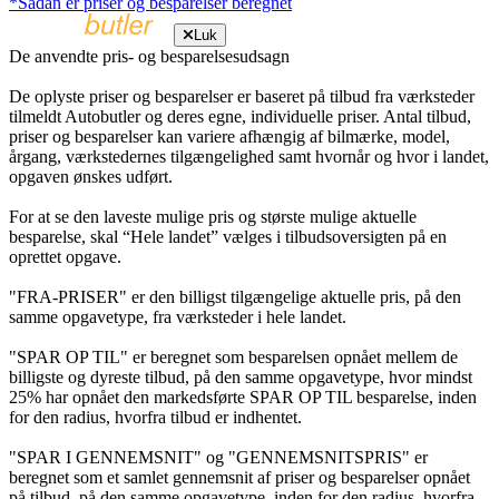
*Sådan er priser og besparelser beregnet
Luk
De anvendte pris- og besparelsesudsagn
De oplyste priser og besparelser er baseret på tilbud fra værksteder
tilmeldt Autobutler og deres egne, individuelle priser. Antal tilbud,
priser og besparelser kan variere afhængig af bilmærke, model,
årgang, værkstedernes tilgængelighed samt hvornår og hvor i landet,
opgaven ønskes udført.
For at se den laveste mulige pris og største mulige aktuelle
besparelse, skal “Hele landet” vælges i tilbudsoversigten på en
oprettet opgave.
"FRA-PRISER" er den billigst tilgængelige aktuelle pris, på den
samme opgavetype, fra værksteder i hele landet.
"SPAR OP TIL" er beregnet som besparelsen opnået mellem de
billigste og dyreste tilbud, på den samme opgavetype, hvor mindst
25% har opnået den markedsførte SPAR OP TIL besparelse, inden
for den radius, hvorfra tilbud er indhentet.
"SPAR I GENNEMSNIT" og "GENNEMSNITSPRIS" er
beregnet som et samlet gennemsnit af priser og besparelser opnået
på tilbud, på den samme opgavetype, inden for den radius, hvorfra