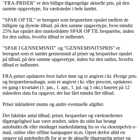
"FRA-PRISER" er den billigst tilgængelige aktuelle pris, på den
samme opgavetype, fra værksteder i hele landet.
"SPAR OP TIL" er beregnet som besparelsen opnået mellem de
billigste og dyreste tilbud, på den samme opgavetype, hvor mindst
25% har opnået den markedsførte SPAR OP TIL besparelse, inden
for den radius, hvorfra tilbud er indhentet.
"SPAR I GENNEMSNIT" og "GENNEMSNITSPRIS" er
beregnet som et samlet gennemsnit af priser og besparelser opnået
på tilbud, på den samme opgavetype, inden for den radius, hvorfra
tilbud er indhentet.
FRA-priser opdateres hver halve time og er angivet i kr. Øvrige pris-
og besparelsesudsagn, som er angivet i kr. eller procent, opdateres
en gang i kvartalet (1. jan., 1. apr., 1. jul. og 1 okt.) baseret på 12
måneders data fra opgaver, der har fået mindst fire tilbud.
Priser inkluderer moms og andre eventuelle afgifter.
Det faktiske antal tilbud, priser, besparelser og værkstedernes
tilgængelighed kan være ændret, siden du sidst har besøgt
autobutler.dk eller modtaget markedsføring fra os via eksempelvis e-
mail, online eller offline kampagner m.m. Opret derfor altid en
opgave på autobutler.dk for at se de aktuelle tilgængelig priser og