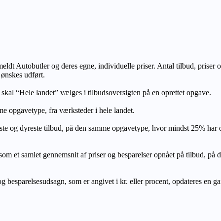
lmeldt Autobutler og deres egne, individuelle priser. Antal tilbud, prise
 ønskes udført.
, skal “Hele landet” vælges i tilbudsoversigten på en oprettet opgave.
e opgavetype, fra værksteder i hele landet.
ste og dyreste tilbud, på den samme opgavetype, hvor mindst 25% har
let gennemsnit af priser og besparelser opnået på tilbud, på den s
 besparelsesudsagn, som er angivet i kr. eller procent, opdateres en gang 