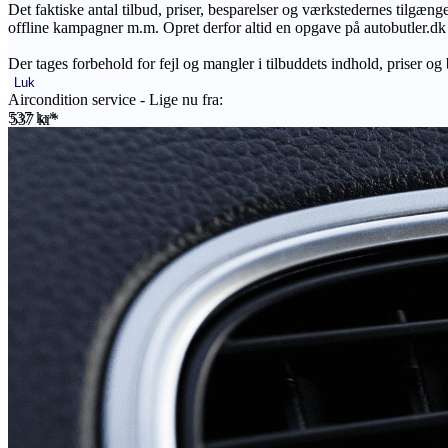
Det faktiske antal tilbud, priser, besparelser og værkstedernes tilgæn
offline kampagner m.m. Opret derfor altid en opgave på autobutler.dk fo
Der tages forbehold for fejl og mangler i tilbuddets indhold, priser og
Luk
Aircondition service - Lige nu fra:
537 kr*