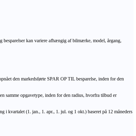
r og besparelser kan variere afhængig af bilmærke, model, årgang,
 opnået den markedsførte SPAR OP TIL besparelse, inden for den
amme opgavetype, inden for den radius, hvorfra tilbud er
i kvartalet (1. jan., 1. apr., 1. jul. og 1 okt.) baseret på 12 måneders