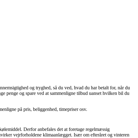
nnemsigtighed og tryghed, så du ved, hvad du har betalt for, når du
ange penge og spare ved at sammenligne tilbud uanset hvilken bil du
nligne på pris, beliggenhed, timepriser osv.
it kølemiddel. Derfor anbefales det at foretage regelmæssig
 påvirker vejrforholdene klimaanlægget. Især om efteråret og vinteren