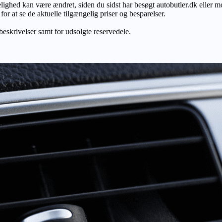
gelighed kan være ændret, siden du sidst har besøgt autobutler.dk eller m
r at se de aktuelle tilgængelig priser og besparelser.
 beskrivelser samt for udsolgte reservedele.