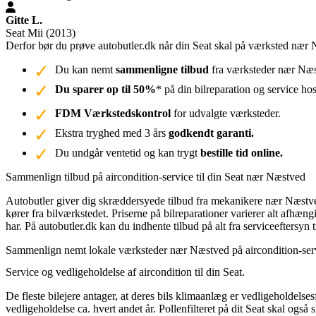
Gitte L.
Seat Mii (2013)
Derfor bør du prøve autobutler.dk når din Seat skal på værksted nær
Du kan nemt
sammenligne tilbud
fra værksteder nær Næst
Du sparer op til 50%
* på din bilreparation og service ho
FDM Værkstedskontrol
for udvalgte værksteder.
Ekstra tryghed med 3 års
godkendt garanti.
Du undgår ventetid og kan trygt
bestille tid online.
Sammenlign tilbud på aircondition-service til din Seat nær Næstved
Autobutler giver dig skræddersyede tilbud fra mekanikere nær Næstved.
kører fra bilværkstedet. Priserne på bilreparationer varierer alt afh
har. På autobutler.dk kan du indhente tilbud på alt fra serviceeftersyn ti
Sammenlign nemt lokale værksteder nær Næstved på aircondition-servic
Service og vedligeholdelse af aircondition til din Seat.
De fleste bilejere antager, at deres bils klimaanlæg er vedligeholdelses
vedligeholdelse ca. hvert andet år. Pollenfilteret på dit Seat skal ogs