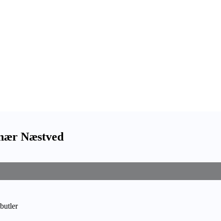
t nær Næstved
butler