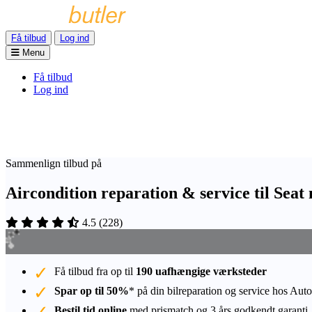
Få tilbud
Log ind
Menu
Få tilbud
Log ind
Sammenlign tilbud på
Aircondition reparation & service til Sea
4.5
(
228
)
Få tilbud fra op til
190 uafhængige værksteder
Spar op til 50%
* på din bilreparation og service hos Auto
Bestil tid online
med prismatch og 3 års godkendt garanti