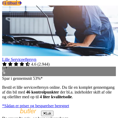
Få tilbud
Lille Serviceeftersyn
4.6
(
2.944
)
Spar i gennemsnit 53%*
Bestil et lille serviceeftersyn online. Du får en komplet gennemgang
af din bil med
46 kontrolpunkter
der bl.a. indeholder skift af olie
og oliefilter med op til
4 liter kvalitetsolie
.
*Sådan er priser og besparelser beregnet
Luk