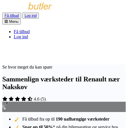
Få tilbud
Log ind
Menu
Få tilbud
Log ind
Se hvor meget du kan spare
Sammenlign værksteder til Renault nær
Nakskov
4.6
(
5
)
Få tilbud fra op til
190 uafhængige værksteder
Spar op til 50%
* på din bilreparation og service hos