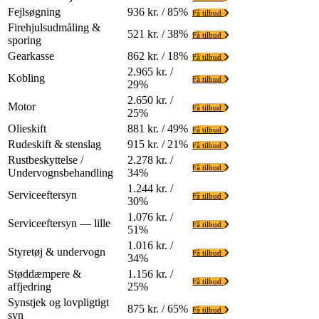
Fejlsøgning
936 kr. / 85%
Få tilbud
Firehjulsudmåling &
521 kr. / 38%
Få tilbud
sporing
Gearkasse
862 kr. / 18%
Få tilbud
2.965 kr. /
Kobling
Få tilbud
29%
2.650 kr. /
Motor
Få tilbud
25%
Olieskift
881 kr. / 49%
Få tilbud
Rudeskift & stenslag
915 kr. / 21%
Få tilbud
Rustbeskyttelse /
2.278 kr. /
Få tilbud
Undervognsbehandling
34%
1.244 kr. /
Serviceeftersyn
Få tilbud
30%
1.076 kr. /
Serviceeftersyn — lille
Få tilbud
51%
1.016 kr. /
Styretøj & undervogn
Få tilbud
34%
Støddæmpere &
1.156 kr. /
Få tilbud
affjedring
25%
Synstjek og lovpligtigt
875 kr. / 65%
Få tilbud
syn