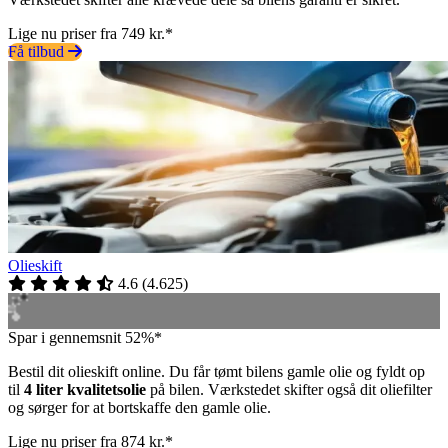
Lige nu priser fra 749 kr.*
Få tilbud
Olieskift
4.6
(
4.625
)
Spar i gennemsnit 52%*
Bestil dit olieskift online. Du får tømt bilens gamle olie og fyldt op
til
4 liter kvalitetsolie
på bilen. Værkstedet skifter også dit oliefilter
og sørger for at bortskaffe den gamle olie.
Lige nu priser fra 874 kr.*