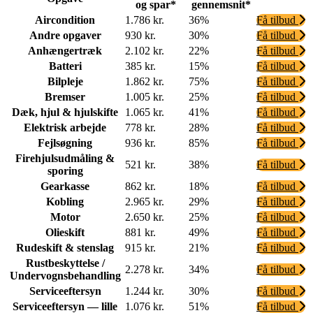
og spar*
gennemsnit*
Aircondition
1.786 kr.
36%
Få tilbud
Andre opgaver
930 kr.
30%
Få tilbud
Anhængertræk
2.102 kr.
22%
Få tilbud
Batteri
385 kr.
15%
Få tilbud
Bilpleje
1.862 kr.
75%
Få tilbud
Bremser
1.005 kr.
25%
Få tilbud
Dæk, hjul & hjulskifte
1.065 kr.
41%
Få tilbud
Elektrisk arbejde
778 kr.
28%
Få tilbud
Fejlsøgning
936 kr.
85%
Få tilbud
Firehjulsudmåling &
521 kr.
38%
Få tilbud
sporing
Gearkasse
862 kr.
18%
Få tilbud
Kobling
2.965 kr.
29%
Få tilbud
Motor
2.650 kr.
25%
Få tilbud
Olieskift
881 kr.
49%
Få tilbud
Rudeskift & stenslag
915 kr.
21%
Få tilbud
Rustbeskyttelse /
2.278 kr.
34%
Få tilbud
Undervognsbehandling
Serviceeftersyn
1.244 kr.
30%
Få tilbud
Serviceeftersyn — lille
1.076 kr.
51%
Få tilbud