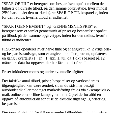
"SPAR OP TIL" er beregnet som besparelsen opnået mellem de
billigste og dyreste tilbud, på den samme opgavetype, hvor mindst
25% har opnået den markedsførte SPAR OP TIL besparelse, inden
for den radius, hvorfra tilbud er indhentet.
"SPAR I GENNEMSNIT" og "GENNEMSNITSPRIS" er
beregnet som et samlet gennemsnit af priser og besparelser opnået
på tilbud, på den samme opgavetype, inden for den radius, hvorfra
tilbud er indhentet.
FRA-priser opdateres hver halve time og er angivet i kr. Øvrige pris-
og besparelsesudsagn, som er angivet i kr. eller procent, opdateres
en gang i kvartalet (1. jan., 1. apr., 1. jul. og 1 okt.) baseret på 12
måneders data fra opgaver, der har fået mindst fire tilbud.
Priser inkluderer moms og andre eventuelle afgifter.
Det faktiske antal tilbud, priser, besparelser og værkstedernes
tilgængelighed kan være ændret, siden du sidst har besøgt
autobutler.dk eller modtaget markedsføring fra os via eksempelvis e-
mail, online eller offline kampagner m.m. Opret derfor altid en
opgave på autobutler.dk for at se de aktuelle tilgængelig priser og
besparelser.
Der tages forbehold for fejl og mangler i tilbuddets indhold, priser