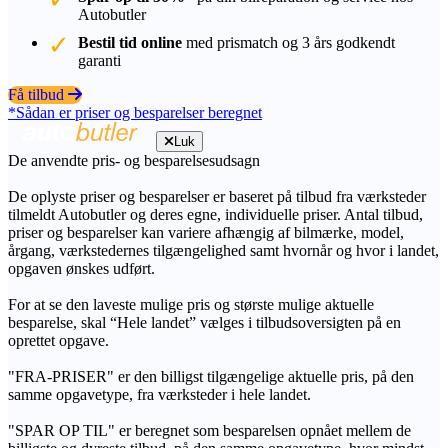
Autobutler
Bestil tid online
med prismatch og 3 års godkendt
garanti
Få tilbud
*Sådan er priser og besparelser beregnet
Luk
De anvendte pris- og besparelsesudsagn
De oplyste priser og besparelser er baseret på tilbud fra værksteder
tilmeldt Autobutler og deres egne, individuelle priser. Antal tilbud,
priser og besparelser kan variere afhængig af bilmærke, model,
årgang, værkstedernes tilgængelighed samt hvornår og hvor i landet,
opgaven ønskes udført.
For at se den laveste mulige pris og største mulige aktuelle
besparelse, skal “Hele landet” vælges i tilbudsoversigten på en
oprettet opgave.
"FRA-PRISER" er den billigst tilgængelige aktuelle pris, på den
samme opgavetype, fra værksteder i hele landet.
"SPAR OP TIL" er beregnet som besparelsen opnået mellem de