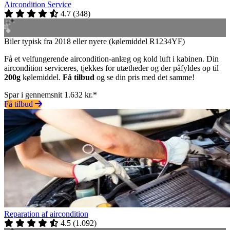
Aircondition Service
4.7
(
348
)
Biler typisk fra 2018 eller nyere (kølemiddel R1234YF)
Få et velfungerende aircondition-anlæg og kold luft i kabinen. Din
aircondition serviceres, tjekkes for utætheder og der påfyldes op til
200g
kølemiddel.
Få tilbud
og se din pris med det samme!
Spar i gennemsnit 1.632 kr.*
Få tilbud
Reparation af aircondition
4.5
(
1.092
)