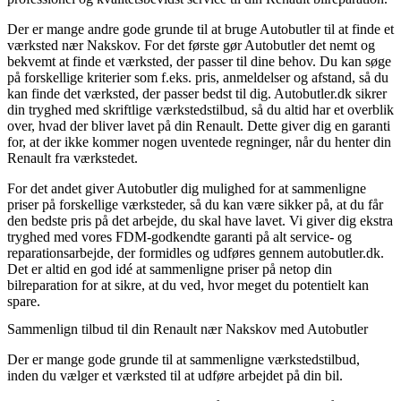
Der er mange andre gode grunde til at bruge Autobutler til at finde et
værksted nær Nakskov. For det første gør Autobutler det nemt og
bekvemt at finde et værksted, der passer til dine behov. Du kan søge
på forskellige kriterier som f.eks. pris, anmeldelser og afstand, så du
kan finde det værksted, der passer bedst til dig. Autobutler.dk sikrer
din tryghed med skriftlige værkstedstilbud, så du altid har et overblik
over, hvad der bliver lavet på din Renault. Dette giver dig en garanti
for, at der ikke kommer nogen uventede regninger, når du henter din
Renault fra værkstedet.
For det andet giver Autobutler dig mulighed for at sammenligne
priser på forskellige værksteder, så du kan være sikker på, at du får
den bedste pris på det arbejde, du skal have lavet. Vi giver dig ekstra
tryghed med vores FDM-godkendte garanti på alt service- og
reparationsarbejde, der formidles og udføres gennem autobutler.dk.
Det er altid en god idé at sammenligne priser på netop din
bilreparation for at sikre, at du ved, hvor meget du potentielt kan
spare.
Sammenlign tilbud til din Renault nær Nakskov med Autobutler
Der er mange gode grunde til at sammenligne værkstedstilbud,
inden du vælger et værksted til at udføre arbejdet på din bil.