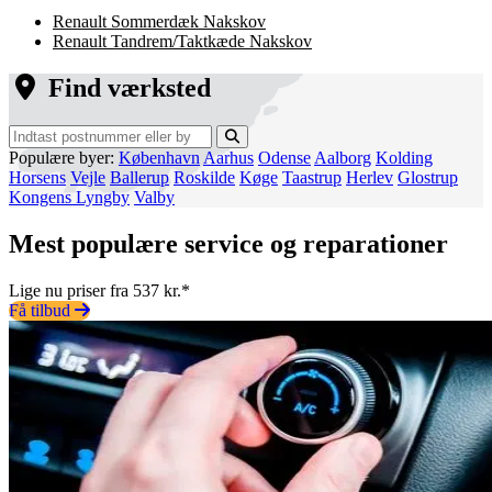
Renault Sommerdæk Nakskov
Renault Tandrem/Taktkæde Nakskov
Find værksted
Populære byer:
København
Aarhus
Odense
Aalborg
Kolding
Horsens
Vejle
Ballerup
Roskilde
Køge
Taastrup
Herlev
Glostrup
Kongens Lyngby
Valby
Mest populære service og reparationer
Lige nu priser fra 537 kr.*
Få tilbud