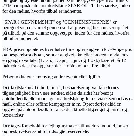
billigste og dyreste tilbud, på den samme opgavetype, hvor mindst
25% har opnået den markedsførte SPAR OP TIL besparelse, inden
for den radius, hvorfra tilbud er indhentet.
"SPAR I GENNEMSNIT" og "GENNEMSNITSPRIS" er
beregnet som et samlet gennemsnit af priser og besparelser opnået
på tilbud, på den samme opgavetype, inden for den radius, hvorfra
tilbud er indhentet.
FRA-priser opdateres hver halve time og er angivet i kr. Øvrige pris-
og besparelsesudsagn, som er angivet i kr. eller procent, opdateres
en gang i kvartalet (1. jan., 1. apr., 1. jul. og 1 okt.) baseret på 12
måneders data fra opgaver, der har fået mindst fire tilbud.
Priser inkluderer moms og andre eventuelle afgifter.
Det faktiske antal tilbud, priser, besparelser og værkstedernes
tilgængelighed kan være ændret, siden du sidst har besøgt
autobutler.dk eller modtaget markedsføring fra os via eksempelvis e-
mail, online eller offline kampagner m.m. Opret derfor altid en
opgave på autobutler.dk for at se de aktuelle tilgængelig priser og
besparelser.
Der tages forbehold for fejl og mangler i tilbuddets indhold, priser
og beskrivelser samt for udsolgte reservedele.