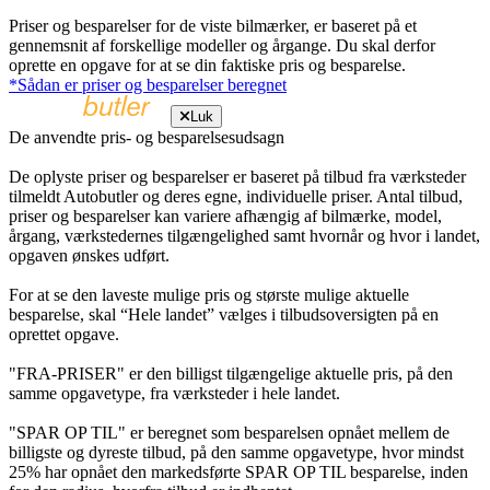
Priser og besparelser for de viste bilmærker, er baseret på et
gennemsnit af forskellige modeller og årgange. Du skal derfor
oprette en opgave for at se din faktiske pris og besparelse.
*Sådan er priser og besparelser beregnet
Luk
De anvendte pris- og besparelsesudsagn
De oplyste priser og besparelser er baseret på tilbud fra værksteder
tilmeldt Autobutler og deres egne, individuelle priser. Antal tilbud,
priser og besparelser kan variere afhængig af bilmærke, model,
årgang, værkstedernes tilgængelighed samt hvornår og hvor i landet,
opgaven ønskes udført.
For at se den laveste mulige pris og største mulige aktuelle
besparelse, skal “Hele landet” vælges i tilbudsoversigten på en
oprettet opgave.
"FRA-PRISER" er den billigst tilgængelige aktuelle pris, på den
samme opgavetype, fra værksteder i hele landet.
"SPAR OP TIL" er beregnet som besparelsen opnået mellem de
billigste og dyreste tilbud, på den samme opgavetype, hvor mindst
25% har opnået den markedsførte SPAR OP TIL besparelse, inden