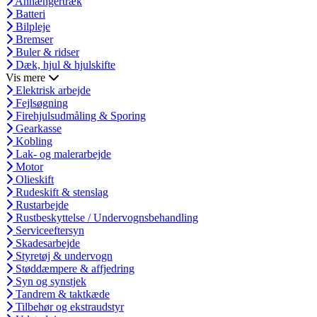
Anhængertræk
Batteri
Bilpleje
Bremser
Buler & ridser
Dæk, hjul & hjulskifte
Vis mere
Elektrisk arbejde
Fejlsøgning
Firehjulsudmåling & Sporing
Gearkasse
Kobling
Lak- og malerarbejde
Motor
Olieskift
Rudeskift & stenslag
Rustarbejde
Rustbeskyttelse / Undervognsbehandling
Serviceeftersyn
Skadesarbejde
Styretøj & undervogn
Støddæmpere & affjedring
Syn og synstjek
Tandrem & taktkæde
Tilbehør og ekstraudstyr