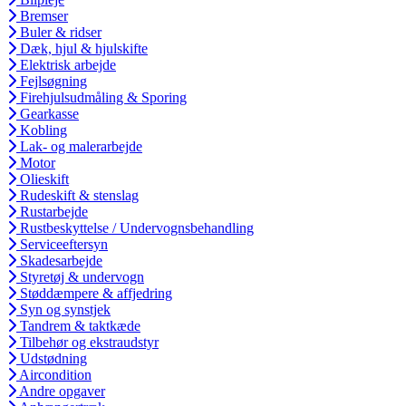
Bremser
Buler & ridser
Dæk, hjul & hjulskifte
Elektrisk arbejde
Fejlsøgning
Firehjulsudmåling & Sporing
Gearkasse
Kobling
Lak- og malerarbejde
Motor
Olieskift
Rudeskift & stenslag
Rustarbejde
Rustbeskyttelse / Undervognsbehandling
Serviceeftersyn
Skadesarbejde
Styretøj & undervogn
Støddæmpere & affjedring
Syn og synstjek
Tandrem & taktkæde
Tilbehør og ekstraudstyr
Udstødning
Aircondition
Andre opgaver