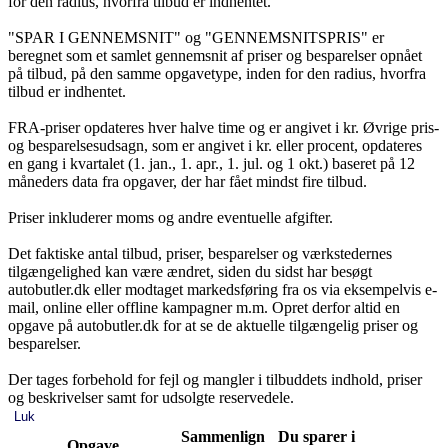
for den radius, hvorfra tilbud er indhentet.
"SPAR I GENNEMSNIT" og "GENNEMSNITSPRIS" er
beregnet som et samlet gennemsnit af priser og besparelser opnået
på tilbud, på den samme opgavetype, inden for den radius, hvorfra
tilbud er indhentet.
FRA-priser opdateres hver halve time og er angivet i kr. Øvrige pris-
og besparelsesudsagn, som er angivet i kr. eller procent, opdateres
en gang i kvartalet (1. jan., 1. apr., 1. jul. og 1 okt.) baseret på 12
måneders data fra opgaver, der har fået mindst fire tilbud.
Priser inkluderer moms og andre eventuelle afgifter.
Det faktiske antal tilbud, priser, besparelser og værkstedernes
tilgængelighed kan være ændret, siden du sidst har besøgt
autobutler.dk eller modtaget markedsføring fra os via eksempelvis e-
mail, online eller offline kampagner m.m. Opret derfor altid en
opgave på autobutler.dk for at se de aktuelle tilgængelig priser og
besparelser.
Der tages forbehold for fejl og mangler i tilbuddets indhold, priser
og beskrivelser samt for udsolgte reservedele.
Luk
Sammenlign
Du sparer i
Opgave