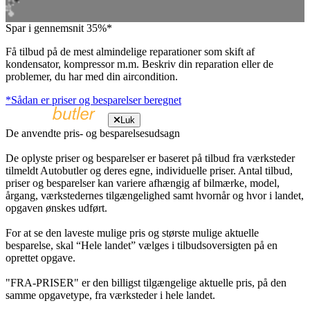
Spar i gennemsnit 35%*
Få tilbud på de mest almindelige reparationer som skift af
kondensator, kompressor m.m. Beskriv din reparation eller de
problemer, du har med din aircondition.
*Sådan er priser og besparelser beregnet
Luk
De anvendte pris- og besparelsesudsagn
De oplyste priser og besparelser er baseret på tilbud fra værksteder
tilmeldt Autobutler og deres egne, individuelle priser. Antal tilbud,
priser og besparelser kan variere afhængig af bilmærke, model,
årgang, værkstedernes tilgængelighed samt hvornår og hvor i landet,
opgaven ønskes udført.
For at se den laveste mulige pris og største mulige aktuelle
besparelse, skal “Hele landet” vælges i tilbudsoversigten på en
oprettet opgave.
"FRA-PRISER" er den billigst tilgængelige aktuelle pris, på den
samme opgavetype, fra værksteder i hele landet.