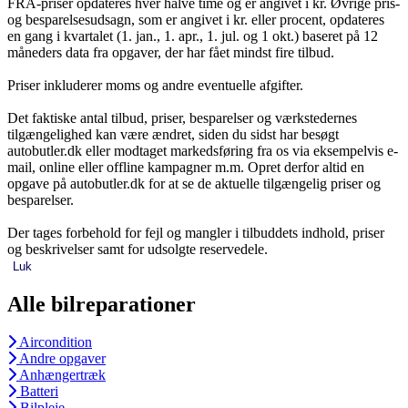
FRA-priser opdateres hver halve time og er angivet i kr. Øvrige pris-
og besparelsesudsagn, som er angivet i kr. eller procent, opdateres
en gang i kvartalet (1. jan., 1. apr., 1. jul. og 1 okt.) baseret på 12
måneders data fra opgaver, der har fået mindst fire tilbud.
Priser inkluderer moms og andre eventuelle afgifter.
Det faktiske antal tilbud, priser, besparelser og værkstedernes
tilgængelighed kan være ændret, siden du sidst har besøgt
autobutler.dk eller modtaget markedsføring fra os via eksempelvis e-
mail, online eller offline kampagner m.m. Opret derfor altid en
opgave på autobutler.dk for at se de aktuelle tilgængelig priser og
besparelser.
Der tages forbehold for fejl og mangler i tilbuddets indhold, priser
og beskrivelser samt for udsolgte reservedele.
Luk
Alle bilreparationer
Aircondition
Andre opgaver
Anhængertræk
Batteri
Bilpleje