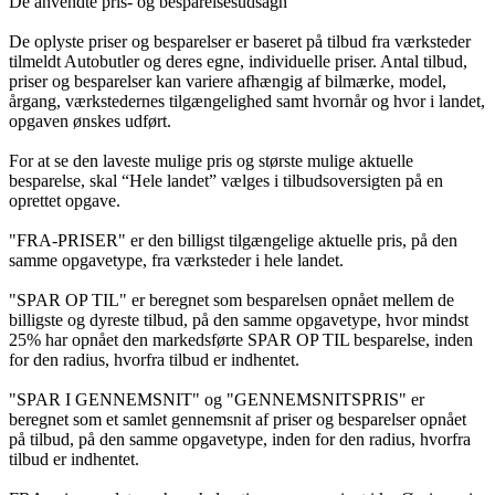
De anvendte pris- og besparelsesudsagn
De oplyste priser og besparelser er baseret på tilbud fra værksteder
tilmeldt Autobutler og deres egne, individuelle priser. Antal tilbud,
priser og besparelser kan variere afhængig af bilmærke, model,
årgang, værkstedernes tilgængelighed samt hvornår og hvor i landet,
opgaven ønskes udført.
For at se den laveste mulige pris og største mulige aktuelle
besparelse, skal “Hele landet” vælges i tilbudsoversigten på en
oprettet opgave.
"FRA-PRISER" er den billigst tilgængelige aktuelle pris, på den
samme opgavetype, fra værksteder i hele landet.
"SPAR OP TIL" er beregnet som besparelsen opnået mellem de
billigste og dyreste tilbud, på den samme opgavetype, hvor mindst
25% har opnået den markedsførte SPAR OP TIL besparelse, inden
for den radius, hvorfra tilbud er indhentet.
"SPAR I GENNEMSNIT" og "GENNEMSNITSPRIS" er
beregnet som et samlet gennemsnit af priser og besparelser opnået
på tilbud, på den samme opgavetype, inden for den radius, hvorfra
tilbud er indhentet.