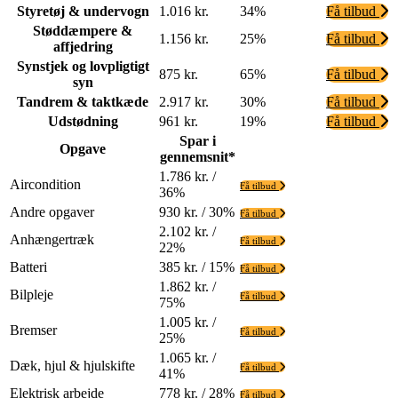
Styretøj & undervogn
1.016 kr.
34%
Få tilbud
Støddæmpere &
1.156 kr.
25%
Få tilbud
affjedring
Synstjek og lovpligtigt
875 kr.
65%
Få tilbud
syn
Tandrem & taktkæde
2.917 kr.
30%
Få tilbud
Udstødning
961 kr.
19%
Få tilbud
Spar i
Opgave
gennemsnit*
1.786 kr. /
Aircondition
Få tilbud
36%
Andre opgaver
930 kr. / 30%
Få tilbud
2.102 kr. /
Anhængertræk
Få tilbud
22%
Batteri
385 kr. / 15%
Få tilbud
1.862 kr. /
Bilpleje
Få tilbud
75%
1.005 kr. /
Bremser
Få tilbud
25%
1.065 kr. /
Dæk, hjul & hjulskifte
Få tilbud
41%
Elektrisk arbejde
778 kr. / 28%
Få tilbud