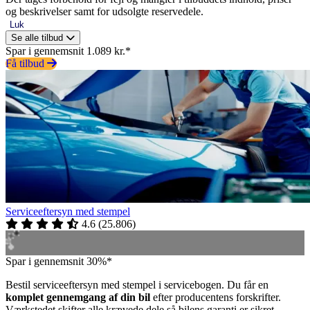
og beskrivelser samt for udsolgte reservedele.
Luk
Se alle tilbud
Spar i gennemsnit 1.089 kr.*
Få tilbud
Serviceeftersyn med stempel
4.6
(
25.806
)
Spar i gennemsnit 30%*
Bestil serviceeftersyn med stempel i servicebogen. Du får en
komplet gennemgang af din bil
efter producentens forskrifter.
Værkstedet skifter alle krævede dele så bilens garanti er sikret.