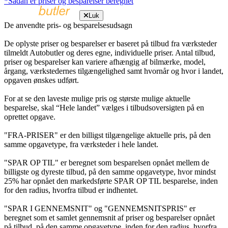
*Sådan er priser og besparelser beregnet
Luk
De anvendte pris- og besparelsesudsagn
De oplyste priser og besparelser er baseret på tilbud fra værksteder
tilmeldt Autobutler og deres egne, individuelle priser. Antal tilbud,
priser og besparelser kan variere afhængig af bilmærke, model,
årgang, værkstedernes tilgængelighed samt hvornår og hvor i landet,
opgaven ønskes udført.
For at se den laveste mulige pris og største mulige aktuelle
besparelse, skal “Hele landet” vælges i tilbudsoversigten på en
oprettet opgave.
"FRA-PRISER" er den billigst tilgængelige aktuelle pris, på den
samme opgavetype, fra værksteder i hele landet.
"SPAR OP TIL" er beregnet som besparelsen opnået mellem de
billigste og dyreste tilbud, på den samme opgavetype, hvor mindst
25% har opnået den markedsførte SPAR OP TIL besparelse, inden
for den radius, hvorfra tilbud er indhentet.
"SPAR I GENNEMSNIT" og "GENNEMSNITSPRIS" er
beregnet som et samlet gennemsnit af priser og besparelser opnået
på tilbud, på den samme opgavetype, inden for den radius, hvorfra