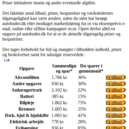
Priser inkluderer moms og andre eventuelle afgifter.
Det faktiske antal tilbud, priser, besparelser og værkstedernes
tilgængelighed kan være ændret, siden du sidst har besøgt
autobutler.dk eller modtaget markedsføring fra os via eksempelvis e-
mail, online eller offline kampagner m.m. Opret derfor altid en
opgave på autobutler.dk for at se de aktuelle tilgængelig priser og
besparelser.
Der tages forbehold for fejl og mangler i tilbuddets indhold, priser
og beskrivelser samt for udsolgte reservedele.
Luk
Sammenlign
Du sparer i
Opgave
og spar*
gennemsnit*
Aircondition
1.786 kr.
36%
Få tilbud
Andre opgaver
930 kr.
30%
Få tilbud
Anhængertræk
2.102 kr.
22%
Få tilbud
Batteri
385 kr.
15%
Få tilbud
Bilpleje
1.862 kr.
75%
Få tilbud
Bremser
1.005 kr.
25%
Få tilbud
Dæk, hjul & hjulskifte
1.065 kr.
41%
Få tilbud
Elektrisk arbejde
778 kr.
28%
Få tilbud
Fejlsøgning
936 kr.
85%
Få tilbud