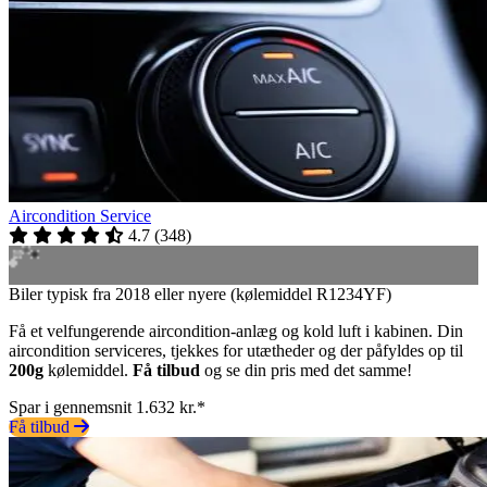
Aircondition Service
4.7
(
348
)
Biler typisk fra 2018 eller nyere (kølemiddel R1234YF)
Få et velfungerende aircondition-anlæg og kold luft i kabinen. Din
aircondition serviceres, tjekkes for utætheder og der påfyldes op til
200g
kølemiddel.
Få tilbud
og se din pris med det samme!
Spar i gennemsnit 1.632 kr.*
Få tilbud