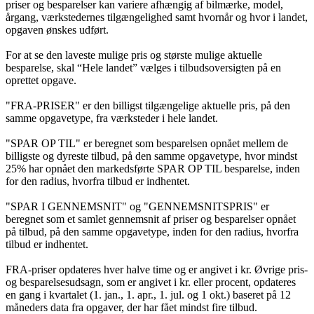
priser og besparelser kan variere afhængig af bilmærke, model,
årgang, værkstedernes tilgængelighed samt hvornår og hvor i landet,
opgaven ønskes udført.
For at se den laveste mulige pris og største mulige aktuelle
besparelse, skal “Hele landet” vælges i tilbudsoversigten på en
oprettet opgave.
"FRA-PRISER" er den billigst tilgængelige aktuelle pris, på den
samme opgavetype, fra værksteder i hele landet.
"SPAR OP TIL" er beregnet som besparelsen opnået mellem de
billigste og dyreste tilbud, på den samme opgavetype, hvor mindst
25% har opnået den markedsførte SPAR OP TIL besparelse, inden
for den radius, hvorfra tilbud er indhentet.
"SPAR I GENNEMSNIT" og "GENNEMSNITSPRIS" er
beregnet som et samlet gennemsnit af priser og besparelser opnået
på tilbud, på den samme opgavetype, inden for den radius, hvorfra
tilbud er indhentet.
FRA-priser opdateres hver halve time og er angivet i kr. Øvrige pris-
og besparelsesudsagn, som er angivet i kr. eller procent, opdateres
en gang i kvartalet (1. jan., 1. apr., 1. jul. og 1 okt.) baseret på 12
måneders data fra opgaver, der har fået mindst fire tilbud.