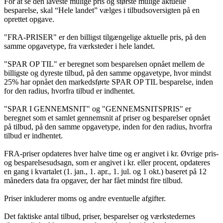
For at se den laveste mulige pris og største mulige aktuelle
besparelse, skal “Hele landet” vælges i tilbudsoversigten på en
oprettet opgave.
"FRA-PRISER" er den billigst tilgængelige aktuelle pris, på den
samme opgavetype, fra værksteder i hele landet.
"SPAR OP TIL" er beregnet som besparelsen opnået mellem de
billigste og dyreste tilbud, på den samme opgavetype, hvor mindst
25% har opnået den markedsførte SPAR OP TIL besparelse, inden
for den radius, hvorfra tilbud er indhentet.
"SPAR I GENNEMSNIT" og "GENNEMSNITSPRIS" er
beregnet som et samlet gennemsnit af priser og besparelser opnået
på tilbud, på den samme opgavetype, inden for den radius, hvorfra
tilbud er indhentet.
FRA-priser opdateres hver halve time og er angivet i kr. Øvrige pris-
og besparelsesudsagn, som er angivet i kr. eller procent, opdateres
en gang i kvartalet (1. jan., 1. apr., 1. jul. og 1 okt.) baseret på 12
måneders data fra opgaver, der har fået mindst fire tilbud.
Priser inkluderer moms og andre eventuelle afgifter.
Det faktiske antal tilbud, priser, besparelser og værkstedernes