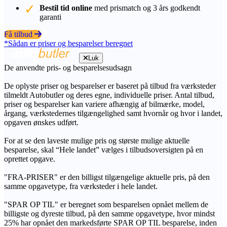
Bestil tid online
med prismatch og 3 års godkendt
garanti
Få tilbud
*Sådan er priser og besparelser beregnet
Luk
De anvendte pris- og besparelsesudsagn
De oplyste priser og besparelser er baseret på tilbud fra værksteder
tilmeldt Autobutler og deres egne, individuelle priser. Antal tilbud,
priser og besparelser kan variere afhængig af bilmærke, model,
årgang, værkstedernes tilgængelighed samt hvornår og hvor i landet,
opgaven ønskes udført.
For at se den laveste mulige pris og største mulige aktuelle
besparelse, skal “Hele landet” vælges i tilbudsoversigten på en
oprettet opgave.
"FRA-PRISER" er den billigst tilgængelige aktuelle pris, på den
samme opgavetype, fra værksteder i hele landet.
"SPAR OP TIL" er beregnet som besparelsen opnået mellem de
billigste og dyreste tilbud, på den samme opgavetype, hvor mindst
25% har opnået den markedsførte SPAR OP TIL besparelse, inden