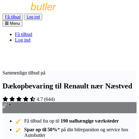
Få tilbud
Log ind
Menu
Få tilbud
Log ind
Sammenlign tilbud på
Dækopbevaring til Renault nær Næstved
4.7
(
644
)
Få tilbud fra op til
190 uafhængige værksteder
Spar op til 50%
* på din bilreparation og service hos
Autobutler