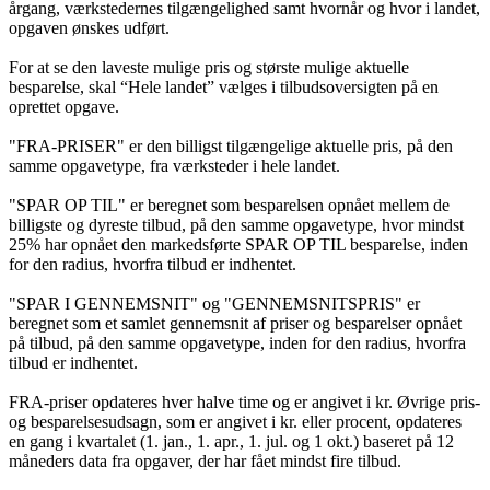
årgang, værkstedernes tilgængelighed samt hvornår og hvor i landet,
opgaven ønskes udført.
For at se den laveste mulige pris og største mulige aktuelle
besparelse, skal “Hele landet” vælges i tilbudsoversigten på en
oprettet opgave.
"FRA-PRISER" er den billigst tilgængelige aktuelle pris, på den
samme opgavetype, fra værksteder i hele landet.
"SPAR OP TIL" er beregnet som besparelsen opnået mellem de
billigste og dyreste tilbud, på den samme opgavetype, hvor mindst
25% har opnået den markedsførte SPAR OP TIL besparelse, inden
for den radius, hvorfra tilbud er indhentet.
"SPAR I GENNEMSNIT" og "GENNEMSNITSPRIS" er
beregnet som et samlet gennemsnit af priser og besparelser opnået
på tilbud, på den samme opgavetype, inden for den radius, hvorfra
tilbud er indhentet.
FRA-priser opdateres hver halve time og er angivet i kr. Øvrige pris-
og besparelsesudsagn, som er angivet i kr. eller procent, opdateres
en gang i kvartalet (1. jan., 1. apr., 1. jul. og 1 okt.) baseret på 12
måneders data fra opgaver, der har fået mindst fire tilbud.