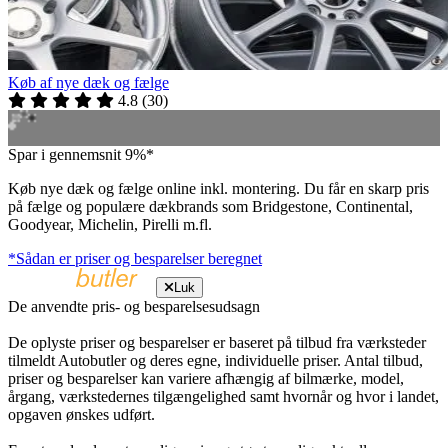
Køb af nye dæk og fælge
4.8
(
30
)
Spar i gennemsnit 9%*
Køb nye dæk og fælge online inkl. montering. Du får en skarp pris
på fælge og populære dækbrands som Bridgestone, Continental,
Goodyear, Michelin, Pirelli m.fl.
*Sådan er priser og besparelser beregnet
Luk
De anvendte pris- og besparelsesudsagn
De oplyste priser og besparelser er baseret på tilbud fra værksteder
tilmeldt Autobutler og deres egne, individuelle priser. Antal tilbud,
priser og besparelser kan variere afhængig af bilmærke, model,
årgang, værkstedernes tilgængelighed samt hvornår og hvor i landet,
opgaven ønskes udført.