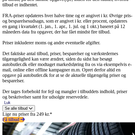
tilbud er indhentet.
FRA-priser opdateres hver halve time og er angivet i kr. Øvrige pris-
og besparelsesudsagn, som er angivet i kr. eller procent, opdateres
en gang i kvartalet (1. jan., 1. apr., 1. jul. og 1 okt.) baseret på 12
måneders data fra opgaver, der har fået mindst fire tilbud.
Priser inkluderer moms og andre eventuelle afgifter.
Det faktiske antal tilbud, priser, besparelser og værkstedernes
tilgængelighed kan være ændret, siden du sidst har besøgt
autobutler.dk eller modtaget markedsføring fra os via eksempelvis e-
mail, online eller offline kampagner m.m. Opret derfor altid en
opgave på autobutler.dk for at se de aktuelle tilgængelig priser og
besparelser.
Der tages forbehold for fejl og mangler i tilbuddets indhold, priser
og beskrivelser samt for udsolgte reservedele.
Luk
Se alle tilbud
Lige nu priser fra 249 kr.*
Få tilbud