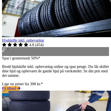
Hjulskifte inkl. opbevaring
4.8
(
454
)
Spar i gennemsnit 50%*
Bestil hjulskifte inkl. opbevaring online og spar penge. Du får skiftet
dine hjul og opbevaret de gamle hjul på værkstedet. Se din pris med
det samme.
Lige nu priser fra 398 kr.*
Få tilbud