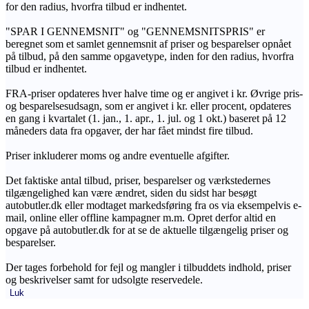
for den radius, hvorfra tilbud er indhentet.
"SPAR I GENNEMSNIT" og "GENNEMSNITSPRIS" er
beregnet som et samlet gennemsnit af priser og besparelser opnået
på tilbud, på den samme opgavetype, inden for den radius, hvorfra
tilbud er indhentet.
FRA-priser opdateres hver halve time og er angivet i kr. Øvrige pris-
og besparelsesudsagn, som er angivet i kr. eller procent, opdateres
en gang i kvartalet (1. jan., 1. apr., 1. jul. og 1 okt.) baseret på 12
måneders data fra opgaver, der har fået mindst fire tilbud.
Priser inkluderer moms og andre eventuelle afgifter.
Det faktiske antal tilbud, priser, besparelser og værkstedernes
tilgængelighed kan være ændret, siden du sidst har besøgt
autobutler.dk eller modtaget markedsføring fra os via eksempelvis e-
mail, online eller offline kampagner m.m. Opret derfor altid en
opgave på autobutler.dk for at se de aktuelle tilgængelig priser og
besparelser.
Der tages forbehold for fejl og mangler i tilbuddets indhold, priser
og beskrivelser samt for udsolgte reservedele.
Luk