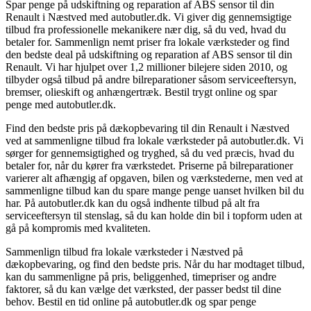
Spar penge på udskiftning og reparation af ABS sensor til din
Renault i Næstved med autobutler.dk. Vi giver dig gennemsigtige
tilbud fra professionelle mekanikere nær dig, så du ved, hvad du
betaler for. Sammenlign nemt priser fra lokale værksteder og find
den bedste deal på udskiftning og reparation af ABS sensor til din
Renault. Vi har hjulpet over 1,2 millioner bilejere siden 2010, og
tilbyder også tilbud på andre bilreparationer såsom serviceeftersyn,
bremser, olieskift og anhængertræk. Bestil trygt online og spar
penge med autobutler.dk.
Find den bedste pris på dækopbevaring til din Renault i Næstved
ved at sammenligne tilbud fra lokale værksteder på autobutler.dk. Vi
sørger for gennemsigtighed og tryghed, så du ved præcis, hvad du
betaler for, når du kører fra værkstedet. Priserne på bilreparationer
varierer alt afhængig af opgaven, bilen og værkstederne, men ved at
sammenligne tilbud kan du spare mange penge uanset hvilken bil du
har. På autobutler.dk kan du også indhente tilbud på alt fra
serviceeftersyn til stenslag, så du kan holde din bil i topform uden at
gå på kompromis med kvaliteten.
Sammenlign tilbud fra lokale værksteder i Næstved på
dækopbevaring, og find den bedste pris. Når du har modtaget tilbud,
kan du sammenligne på pris, beliggenhed, timepriser og andre
faktorer, så du kan vælge det værksted, der passer bedst til dine
behov. Bestil en tid online på autobutler.dk og spar penge