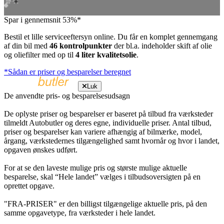
Spar i gennemsnit 53%*
Bestil et lille serviceeftersyn online. Du får en komplet gennemgang
af din bil med
46 kontrolpunkter
der bl.a. indeholder skift af olie
og oliefilter med op til
4 liter kvalitetsolie
.
*Sådan er priser og besparelser beregnet
Luk
De anvendte pris- og besparelsesudsagn
De oplyste priser og besparelser er baseret på tilbud fra værksteder
tilmeldt Autobutler og deres egne, individuelle priser. Antal tilbud,
priser og besparelser kan variere afhængig af bilmærke, model,
årgang, værkstedernes tilgængelighed samt hvornår og hvor i landet,
opgaven ønskes udført.
For at se den laveste mulige pris og største mulige aktuelle
besparelse, skal “Hele landet” vælges i tilbudsoversigten på en
oprettet opgave.
"FRA-PRISER" er den billigst tilgængelige aktuelle pris, på den
samme opgavetype, fra værksteder i hele landet.