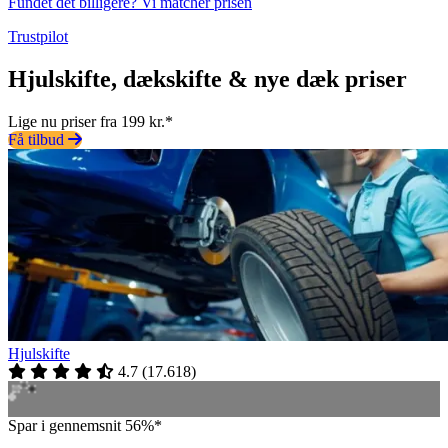
Fundet det billigere? Vi matcher prisen
Trustpilot
Hjulskifte, dækskifte & nye dæk priser
Lige nu priser fra 199 kr.*
Få tilbud
Hjulskifte
4.7
(
17.618
)
Spar i gennemsnit 56%*