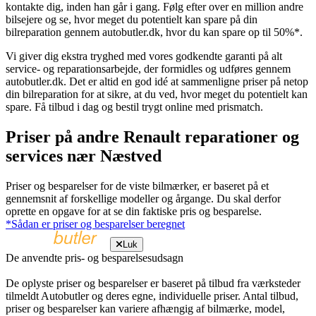
kontakte dig, inden han går i gang. Følg efter over en million andre
bilsejere og se, hvor meget du potentielt kan spare på din
bilreparation gennem autobutler.dk, hvor du kan spare op til 50%*.
Vi giver dig ekstra tryghed med vores godkendte garanti på alt
service- og reparationsarbejde, der formidles og udføres gennem
autobutler.dk. Det er altid en god idé at sammenligne priser på netop
din bilreparation for at sikre, at du ved, hvor meget du potentielt kan
spare. Få tilbud i dag og bestil trygt online med prismatch.
Priser på andre Renault reparationer og
services nær Næstved
Priser og besparelser for de viste bilmærker, er baseret på et
gennemsnit af forskellige modeller og årgange. Du skal derfor
oprette en opgave for at se din faktiske pris og besparelse.
*Sådan er priser og besparelser beregnet
Luk
De anvendte pris- og besparelsesudsagn
De oplyste priser og besparelser er baseret på tilbud fra værksteder
tilmeldt Autobutler og deres egne, individuelle priser. Antal tilbud,
priser og besparelser kan variere afhængig af bilmærke, model,