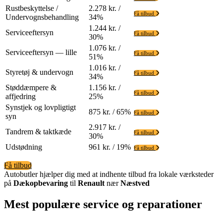
Rustbeskyttelse /
2.278 kr. /
Få tilbud
Undervognsbehandling
34%
1.244 kr. /
Serviceeftersyn
Få tilbud
30%
1.076 kr. /
Serviceeftersyn — lille
Få tilbud
51%
1.016 kr. /
Styretøj & undervogn
Få tilbud
34%
Støddæmpere &
1.156 kr. /
Få tilbud
affjedring
25%
Synstjek og lovpligtigt
875 kr. / 65%
Få tilbud
syn
2.917 kr. /
Tandrem & taktkæde
Få tilbud
30%
Udstødning
961 kr. / 19%
Få tilbud
Få tilbud
Autobutler hjælper dig med at indhente tilbud fra lokale værksteder
på
Dækopbevaring
til
Renault
nær
Næstved
Mest populære service og reparationer