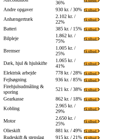
Få tilbud
36%
Andre opgaver
930 kr. / 30%
Få tilbud
2.102 kr. /
Anhængertræk
Få tilbud
22%
Batteri
385 kr. / 15%
Få tilbud
1.862 kr. /
Bilpleje
Få tilbud
75%
1.005 kr. /
Bremser
Få tilbud
25%
1.065 kr. /
Dæk, hjul & hjulskifte
Få tilbud
41%
Elektrisk arbejde
778 kr. / 28%
Få tilbud
Fejlsøgning
936 kr. / 85%
Få tilbud
Firehjulsudmåling &
521 kr. / 38%
Få tilbud
sporing
Gearkasse
862 kr. / 18%
Få tilbud
2.965 kr. /
Kobling
Få tilbud
29%
2.650 kr. /
Motor
Få tilbud
25%
Olieskift
881 kr. / 49%
Få tilbud
Rudeskift & stenslag
915 kr. / 21%
Få tilbud