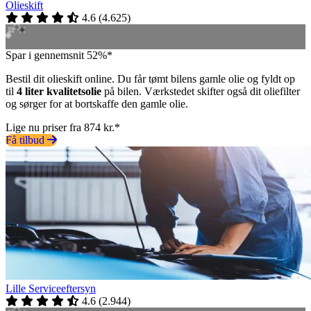
Olieskift
4.6
(
4.625
)
Spar i gennemsnit 52%*
Bestil dit olieskift online. Du får tømt bilens gamle olie og fyldt op
til
4 liter kvalitetsolie
på bilen. Værkstedet skifter også dit oliefilter
og sørger for at bortskaffe den gamle olie.
Lige nu priser fra 874 kr.*
Få tilbud
Lille Serviceeftersyn
4.6
(
2.944
)