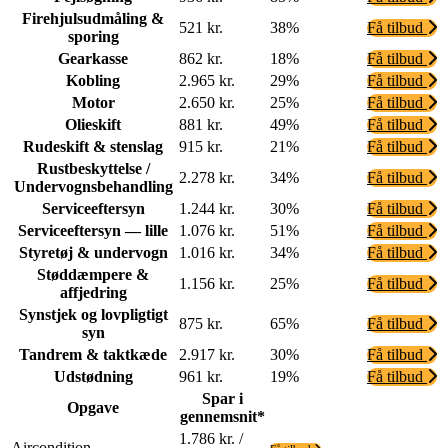
Firehjulsudmåling &
521 kr.
38%
Få tilbud
sporing
Gearkasse
862 kr.
18%
Få tilbud
Kobling
2.965 kr.
29%
Få tilbud
Motor
2.650 kr.
25%
Få tilbud
Olieskift
881 kr.
49%
Få tilbud
Rudeskift & stenslag
915 kr.
21%
Få tilbud
Rustbeskyttelse /
2.278 kr.
34%
Få tilbud
Undervognsbehandling
Serviceeftersyn
1.244 kr.
30%
Få tilbud
Serviceeftersyn — lille
1.076 kr.
51%
Få tilbud
Styretøj & undervogn
1.016 kr.
34%
Få tilbud
Støddæmpere &
1.156 kr.
25%
Få tilbud
affjedring
Synstjek og lovpligtigt
875 kr.
65%
Få tilbud
syn
Tandrem & taktkæde
2.917 kr.
30%
Få tilbud
Udstødning
961 kr.
19%
Få tilbud
Spar i
Opgave
gennemsnit*
1.786 kr. /
Aircondition