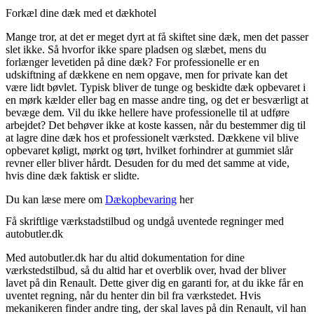
Forkæl dine dæk med et dækhotel
Mange tror, at det er meget dyrt at få skiftet sine dæk, men det passer
slet ikke. Så hvorfor ikke spare pladsen og slæbet, mens du
forlænger levetiden på dine dæk? For professionelle er en
udskiftning af dækkene en nem opgave, men for private kan det
være lidt bøvlet. Typisk bliver de tunge og beskidte dæk opbevaret i
en mørk kælder eller bag en masse andre ting, og det er besværligt at
bevæge dem. Vil du ikke hellere have professionelle til at udføre
arbejdet? Det behøver ikke at koste kassen, når du bestemmer dig til
at lagre dine dæk hos et professionelt værksted. Dækkene vil blive
opbevaret køligt, mørkt og tørt, hvilket forhindrer at gummiet slår
revner eller bliver hårdt. Desuden for du med det samme at vide,
hvis dine dæk faktisk er slidte.
Du kan læse mere om
Dækopbevaring
her
Få skriftlige værkstadstilbud og undgå uventede regninger med
autobutler.dk
Med autobutler.dk har du altid dokumentation for dine
værkstedstilbud, så du altid har et overblik over, hvad der bliver
lavet på din Renault. Dette giver dig en garanti for, at du ikke får en
uventet regning, når du henter din bil fra værkstedet. Hvis
mekanikeren finder andre ting, der skal laves på din Renault, vil han