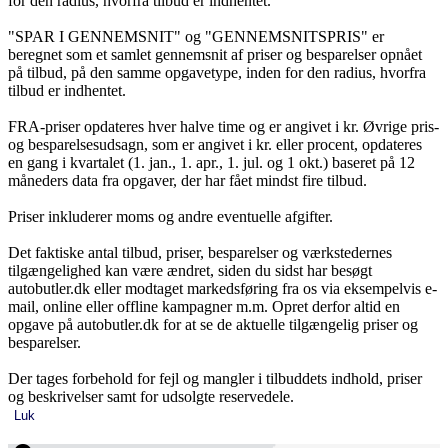
for den radius, hvorfra tilbud er indhentet.
"SPAR I GENNEMSNIT" og "GENNEMSNITSPRIS" er
beregnet som et samlet gennemsnit af priser og besparelser opnået
på tilbud, på den samme opgavetype, inden for den radius, hvorfra
tilbud er indhentet.
FRA-priser opdateres hver halve time og er angivet i kr. Øvrige pris-
og besparelsesudsagn, som er angivet i kr. eller procent, opdateres
en gang i kvartalet (1. jan., 1. apr., 1. jul. og 1 okt.) baseret på 12
måneders data fra opgaver, der har fået mindst fire tilbud.
Priser inkluderer moms og andre eventuelle afgifter.
Det faktiske antal tilbud, priser, besparelser og værkstedernes
tilgængelighed kan være ændret, siden du sidst har besøgt
autobutler.dk eller modtaget markedsføring fra os via eksempelvis e-
mail, online eller offline kampagner m.m. Opret derfor altid en
opgave på autobutler.dk for at se de aktuelle tilgængelig priser og
besparelser.
Der tages forbehold for fejl og mangler i tilbuddets indhold, priser
og beskrivelser samt for udsolgte reservedele.
Luk