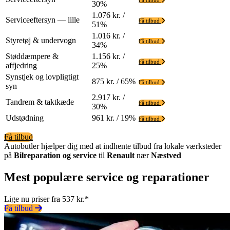
30%
1.076 kr. /
Serviceeftersyn — lille
Få tilbud
51%
1.016 kr. /
Styretøj & undervogn
Få tilbud
34%
Støddæmpere &
1.156 kr. /
Få tilbud
affjedring
25%
Synstjek og lovpligtigt
875 kr. / 65%
Få tilbud
syn
2.917 kr. /
Tandrem & taktkæde
Få tilbud
30%
Udstødning
961 kr. / 19%
Få tilbud
Få tilbud
Autobutler hjælper dig med at indhente tilbud fra lokale værksteder
på
Bilreparation og service
til
Renault
nær
Næstved
Mest populære service og reparationer
Lige nu priser fra 537 kr.*
Få tilbud