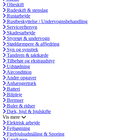
Olieskift
Rudeskift & stenslag
Rustarbejde
Rustbeskyttelse / Undervognsbehandling
Serviceeftersyn
Skadesarbejde
Styretøj & undervogn
Støddæmpere & affjedring
Syn og synstjek
Tandrem & taktkæde
Tilbehør og ekstraudstyr
Udstødning
Aircondition
Andre opgaver
Anhængertræk
Batteri
Bilpleje
Bremser
Buler & ridser
Dæk, hjul & hjulskifte
Vis mere
Elektrisk arbejde
Fejlsøgning
Firehjulsudmåling & Sporing
Gearkasse