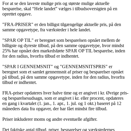
For at se den laveste mulige pris og største mulige aktuelle
besparelse, skal “Hele landet” vælges i tilbudsoversigten på en
oprettet opgave.
"FRA-PRISER" er den billigst tilgængelige aktuelle pris, på den
samme opgavetype, fra værksteder i hele landet.
"SPAR OP TIL" er beregnet som besparelsen opnået mellem de
billigste og dyreste tilbud, på den samme opgavetype, hvor mindst
25% har opnået den markedsførte SPAR OP TIL besparelse, inden
for den radius, hvorfra tilbud er indhentet.
"SPAR I GENNEMSNIT" og "GENNEMSNITSPRIS" er
beregnet som et samlet gennemsnit af priser og besparelser opnået
på tilbud, på den samme opgavetype, inden for den radius, hvorfra
tilbud er indhentet.
FRA-priser opdateres hver halve time og er angivet i kr. Øvrige pris-
og besparelsesudsagn, som er angivet i kr. eller procent, opdateres
en gang i kvartalet (1. jan., 1. apr., 1. jul. og 1 okt.) baseret på 12
måneders data fra opgaver, der har fået mindst fire tilbud.
Priser inkluderer moms og andre eventuelle afgifter.
Det faktiske antal tilbud, priser, besparelser og værkstedernes