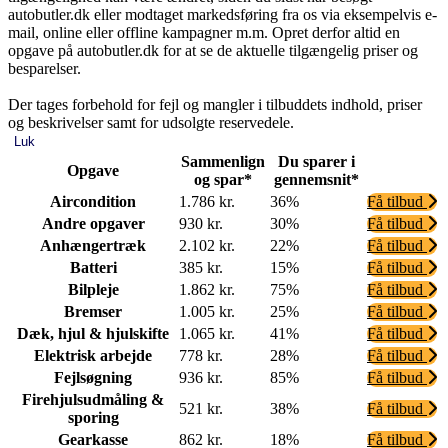
autobutler.dk eller modtaget markedsføring fra os via eksempelvis e-
mail, online eller offline kampagner m.m. Opret derfor altid en
opgave på autobutler.dk for at se de aktuelle tilgængelig priser og
besparelser.
Der tages forbehold for fejl og mangler i tilbuddets indhold, priser
og beskrivelser samt for udsolgte reservedele.
Luk
Sammenlign
Du sparer i
Opgave
og spar*
gennemsnit*
Aircondition
1.786 kr.
36%
Få tilbud
Andre opgaver
930 kr.
30%
Få tilbud
Anhængertræk
2.102 kr.
22%
Få tilbud
Batteri
385 kr.
15%
Få tilbud
Bilpleje
1.862 kr.
75%
Få tilbud
Bremser
1.005 kr.
25%
Få tilbud
Dæk, hjul & hjulskifte
1.065 kr.
41%
Få tilbud
Elektrisk arbejde
778 kr.
28%
Få tilbud
Fejlsøgning
936 kr.
85%
Få tilbud
Firehjulsudmåling &
521 kr.
38%
Få tilbud
sporing
Gearkasse
862 kr.
18%
Få tilbud