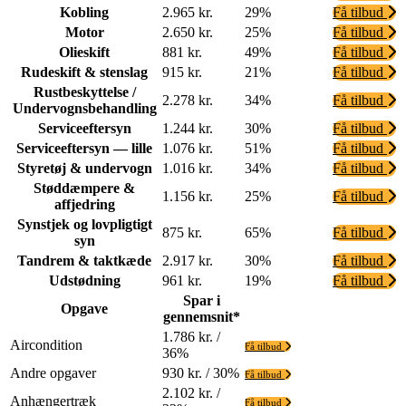
Kobling
2.965 kr.
29%
Få tilbud
Motor
2.650 kr.
25%
Få tilbud
Olieskift
881 kr.
49%
Få tilbud
Rudeskift & stenslag
915 kr.
21%
Få tilbud
Rustbeskyttelse /
2.278 kr.
34%
Få tilbud
Undervognsbehandling
Serviceeftersyn
1.244 kr.
30%
Få tilbud
Serviceeftersyn — lille
1.076 kr.
51%
Få tilbud
Styretøj & undervogn
1.016 kr.
34%
Få tilbud
Støddæmpere &
1.156 kr.
25%
Få tilbud
affjedring
Synstjek og lovpligtigt
875 kr.
65%
Få tilbud
syn
Tandrem & taktkæde
2.917 kr.
30%
Få tilbud
Udstødning
961 kr.
19%
Få tilbud
Spar i
Opgave
gennemsnit*
1.786 kr. /
Aircondition
Få tilbud
36%
Andre opgaver
930 kr. / 30%
Få tilbud
2.102 kr. /
Anhængertræk
Få tilbud