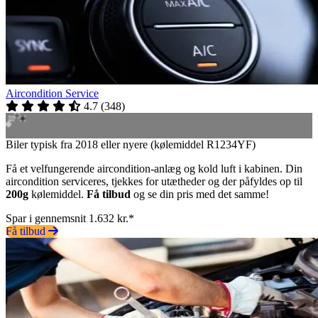
Aircondition Service
4.7
(
348
)
Biler typisk fra 2018 eller nyere (kølemiddel R1234YF)
Få et velfungerende aircondition-anlæg og kold luft i kabinen. Din
aircondition serviceres, tjekkes for utætheder og der påfyldes op til
200g
kølemiddel.
Få tilbud
og se din pris med det samme!
Spar i gennemsnit 1.632 kr.*
Få tilbud