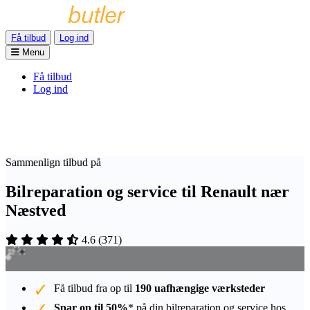
Få tilbud
Log ind
Menu
Få tilbud
Log ind
Sammenlign tilbud på
Bilreparation og service til Renault nær
Næstved
4.6
(
371
)
Få tilbud fra op til
190 uafhængige værksteder
Spar op til 50%
* på din bilreparation og service hos