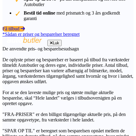
Autobutler
Bestil tid online
med prismatch og 3 års godkendt
garanti
Få tilbud
*Sådan er priser og besparelser beregnet
Luk
De anvendte pris- og besparelsesudsagn
De oplyste priser og besparelser er baseret på tilbud fra værksteder
tilmeldt Autobutler og deres egne, individuelle priser. Antal tilbud,
priser og besparelser kan variere afhængig af bilmærke, model,
årgang, værkstedernes tilgængelighed samt hvornår og hvor i landet,
opgaven ønskes udført.
For at se den laveste mulige pris og største mulige aktuelle
besparelse, skal “Hele landet” vælges i tilbudsoversigten på en
oprettet opgave.
"FRA-PRISER" er den billigst tilgængelige aktuelle pris, på den
samme opgavetype, fra værksteder i hele landet.
"SPAR OP TIL" er beregnet som besparelsen opnået mellem de