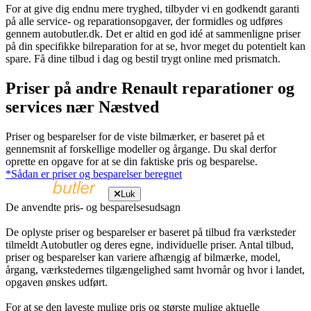
For at give dig endnu mere tryghed, tilbyder vi en godkendt garanti
på alle service- og reparationsopgaver, der formidles og udføres
gennem autobutler.dk. Det er altid en god idé at sammenligne priser
på din specifikke bilreparation for at se, hvor meget du potentielt kan
spare. Få dine tilbud i dag og bestil trygt online med prismatch.
Priser på andre Renault reparationer og
services nær Næstved
Priser og besparelser for de viste bilmærker, er baseret på et
gennemsnit af forskellige modeller og årgange. Du skal derfor
oprette en opgave for at se din faktiske pris og besparelse.
*Sådan er priser og besparelser beregnet
Luk
De anvendte pris- og besparelsesudsagn
De oplyste priser og besparelser er baseret på tilbud fra værksteder
tilmeldt Autobutler og deres egne, individuelle priser. Antal tilbud,
priser og besparelser kan variere afhængig af bilmærke, model,
årgang, værkstedernes tilgængelighed samt hvornår og hvor i landet,
opgaven ønskes udført.
For at se den laveste mulige pris og største mulige aktuelle