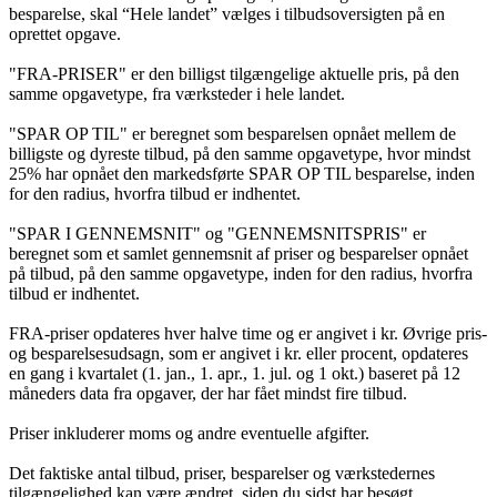
besparelse, skal “Hele landet” vælges i tilbudsoversigten på en
oprettet opgave.
"FRA-PRISER" er den billigst tilgængelige aktuelle pris, på den
samme opgavetype, fra værksteder i hele landet.
"SPAR OP TIL" er beregnet som besparelsen opnået mellem de
billigste og dyreste tilbud, på den samme opgavetype, hvor mindst
25% har opnået den markedsførte SPAR OP TIL besparelse, inden
for den radius, hvorfra tilbud er indhentet.
"SPAR I GENNEMSNIT" og "GENNEMSNITSPRIS" er
beregnet som et samlet gennemsnit af priser og besparelser opnået
på tilbud, på den samme opgavetype, inden for den radius, hvorfra
tilbud er indhentet.
FRA-priser opdateres hver halve time og er angivet i kr. Øvrige pris-
og besparelsesudsagn, som er angivet i kr. eller procent, opdateres
en gang i kvartalet (1. jan., 1. apr., 1. jul. og 1 okt.) baseret på 12
måneders data fra opgaver, der har fået mindst fire tilbud.
Priser inkluderer moms og andre eventuelle afgifter.
Det faktiske antal tilbud, priser, besparelser og værkstedernes
tilgængelighed kan være ændret, siden du sidst har besøgt