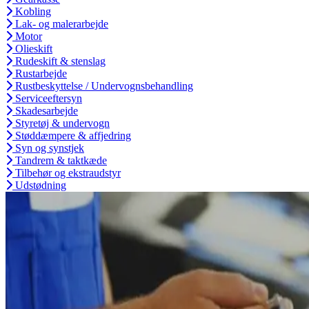
Kobling
Lak- og malerarbejde
Motor
Olieskift
Rudeskift & stenslag
Rustarbejde
Rustbeskyttelse / Undervognsbehandling
Serviceeftersyn
Skadesarbejde
Styretøj & undervogn
Støddæmpere & affjedring
Syn og synstjek
Tandrem & taktkæde
Tilbehør og ekstraudstyr
Udstødning