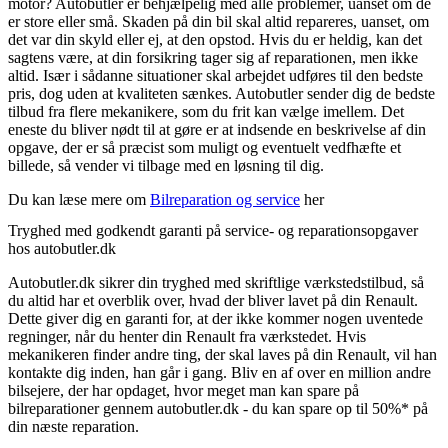
motor? Autobutler er behjælpelig med alle problemer, uanset om de
er store eller små. Skaden på din bil skal altid repareres, uanset, om
det var din skyld eller ej, at den opstod. Hvis du er heldig, kan det
sagtens være, at din forsikring tager sig af reparationen, men ikke
altid. Især i sådanne situationer skal arbejdet udføres til den bedste
pris, dog uden at kvaliteten sænkes. Autobutler sender dig de bedste
tilbud fra flere mekanikere, som du frit kan vælge imellem. Det
eneste du bliver nødt til at gøre er at indsende en beskrivelse af din
opgave, der er så præcist som muligt og eventuelt vedfhæfte et
billede, så vender vi tilbage med en løsning til dig.
Du kan læse mere om
Bilreparation og service
her
Tryghed med godkendt garanti på service- og reparationsopgaver
hos autobutler.dk
Autobutler.dk sikrer din tryghed med skriftlige værkstedstilbud, så
du altid har et overblik over, hvad der bliver lavet på din Renault.
Dette giver dig en garanti for, at der ikke kommer nogen uventede
regninger, når du henter din Renault fra værkstedet. Hvis
mekanikeren finder andre ting, der skal laves på din Renault, vil han
kontakte dig inden, han går i gang. Bliv en af over en million andre
bilsejere, der har opdaget, hvor meget man kan spare på
bilreparationer gennem autobutler.dk - du kan spare op til 50%* på
din næste reparation.