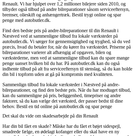
Renault. Vi har hjulpet over 1,2 millioner bilejere siden 2010, og
tilbyder også tilbud på andre bilreparationer såsom serviceeftersyn,
bremser, olieskift og anhængertræk. Bestil trygt online og spar
penge med autobutler.dk.
Find den bedste pris på andre-bilreparationer til din Renault i
Næstved ved at sammenligne tilbud fra lokale værksteder på
autobutler.dk. Vi sørger for gennemsigtighed og tryghed, så du ved
præcis, hvad du betaler for, når du kører fra værkstedet. Priserne på
bilreparationer varierer alt afhængig af opgaven, bilen og
værkstederne, men ved at sammenligne tilbud kan du spare mange
penge uanset hvilken bil du har. På autobutler.dk kan du også
indhente tilbud på alt fra serviceeftersyn til stenslag, så du kan holde
din bil i topform uden at gå på kompromis med kvaliteten.
Sammenlign tilbud fra lokale værksteder i Næstved på andre-
bilreparationer, og find den bedste pris. Når du har modtaget tilbud,
kan du sammenligne på pris, beliggenhed, timepriser og andre
faktorer, så du kan vælge det værksted, der passer bedst til dine
behov. Bestil en tid online på autobutler.dk og spar penge
Det skal du vide om skadesarbejde på din Renault
Har din bil fået en skade? Måske har du fået et bøjet sidespejl,
smadrede fælge, en ødelagt kofanger eller du skal have en ny