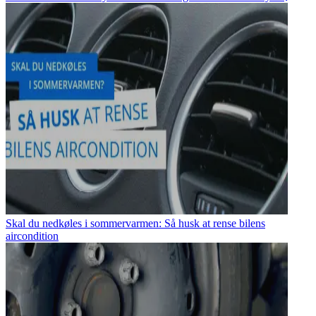
Skal du nedkøles i sommervarmen: Så husk at rense bilens
aircondition