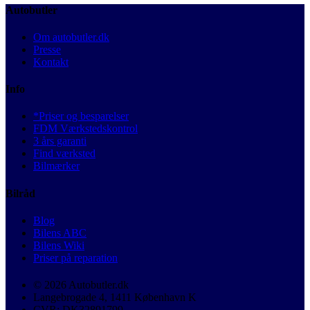
Autobutler
Om autobutler.dk
Presse
Kontakt
Info
*Priser og besparelser
FDM Værkstedskontrol
3 års garanti
Find værksted
Bilmærker
Bilråd
Blog
Bilens ABC
Bilens Wiki
Priser på reparation
© 2026 Autobutler.dk
Langebrogade 4, 1411 København K
CVR: DK32891799