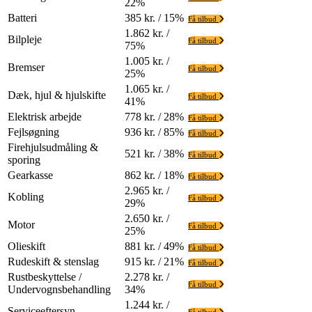
22%
Batteri
385 kr. / 15%
Få tilbud
1.862 kr. /
Bilpleje
Få tilbud
75%
1.005 kr. /
Bremser
Få tilbud
25%
1.065 kr. /
Dæk, hjul & hjulskifte
Få tilbud
41%
Elektrisk arbejde
778 kr. / 28%
Få tilbud
Fejlsøgning
936 kr. / 85%
Få tilbud
Firehjulsudmåling &
521 kr. / 38%
Få tilbud
sporing
Gearkasse
862 kr. / 18%
Få tilbud
2.965 kr. /
Kobling
Få tilbud
29%
2.650 kr. /
Motor
Få tilbud
25%
Olieskift
881 kr. / 49%
Få tilbud
Rudeskift & stenslag
915 kr. / 21%
Få tilbud
Rustbeskyttelse /
2.278 kr. /
Få tilbud
Undervognsbehandling
34%
1.244 kr. /
Serviceeftersyn
Få tilbud