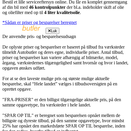
Bestil et lille serviceeftersyn online. Du får en komplet gennemgang
af din bil med
46 kontrolpunkter
der bl.a. indeholder skift af olie
og oliefilter med op til
4 liter kvalitetsolie
.
*Sådan er priser og besparelser beregnet
Luk
De anvendte pris- og besparelsesudsagn
De oplyste priser og besparelser er baseret på tilbud fra værksteder
tilmeldt Autobutler og deres egne, individuelle priser. Antal tilbud,
priser og besparelser kan variere afhængig af bilmærke, model,
årgang, værkstedernes tilgængelighed samt hvornår og hvor i landet,
opgaven ønskes udført.
For at se den laveste mulige pris og største mulige aktuelle
besparelse, skal “Hele landet” vælges i tilbudsoversigten på en
oprettet opgave.
"FRA-PRISER" er den billigst tilgængelige aktuelle pris, på den
samme opgavetype, fra værksteder i hele landet.
"SPAR OP TIL" er beregnet som besparelsen opnået mellem de
billigste og dyreste tilbud, på den samme opgavetype, hvor mindst
25% har opnået den markedsførte SPAR OP TIL besparelse, inden