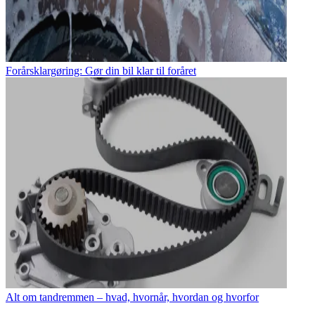
Forårsklargøring: Gør din bil klar til foråret
Alt om tandremmen – hvad, hvornår, hvordan og hvorfor