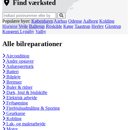
Find værksted
Populære byer:
København
Aarhus
Odense
Aalborg
Kolding
Horsens
Vejle
Ballerup
Roskilde
Køge
Taastrup
Herlev
Glostrup
Kongens Lyngby
Valby
Alle bilreparationer
Aircondition
Andre opgaver
Anhængertræk
Batteri
Bilpleje
Bremser
Buler & ridser
Dæk, hjul & hjulskifte
Elektrisk arbejde
Fejlsøgning
Firehjulsudmåling & Sporing
Gearkasse
Kobling
Lak- og malerarbejde
Motor