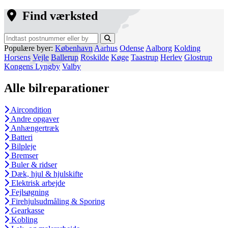
Find værksted
Populære byer:
København
Aarhus
Odense
Aalborg
Kolding
Horsens
Vejle
Ballerup
Roskilde
Køge
Taastrup
Herlev
Glostrup
Kongens Lyngby
Valby
Alle bilreparationer
Aircondition
Andre opgaver
Anhængertræk
Batteri
Bilpleje
Bremser
Buler & ridser
Dæk, hjul & hjulskifte
Elektrisk arbejde
Fejlsøgning
Firehjulsudmåling & Sporing
Gearkasse
Kobling