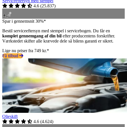
Serviceeftersyn med stempel
4.6
(
25.837
)
Spar i gennemsnit 30%*
Bestil serviceeftersyn med stempel i servicebogen. Du får en
komplet gennemgang af din bil
efter producentens forskrifter.
Værkstedet skifter alle krævede dele så bilens garanti er sikret.
Lige nu priser fra 749 kr.*
Få tilbud
Olieskift
4.6
(
4.624
)