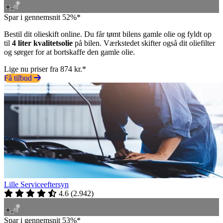
Spar i gennemsnit 52%*
Bestil dit olieskift online. Du får tømt bilens gamle olie og fyldt op
til
4 liter kvalitetsolie
på bilen. Værkstedet skifter også dit oliefilter
og sørger for at bortskaffe den gamle olie.
Lige nu priser fra 874 kr.*
Få tilbud
Lille Serviceeftersyn
4.6
(
2.942
)
Spar i gennemsnit 53%*