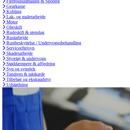
Firehjulsudmåling & Sporing
Gearkasse
Kobling
Lak- og malerarbejde
Motor
Olieskift
Rudeskift & stenslag
Rustarbejde
Rustbeskyttelse / Undervognsbehandling
Serviceeftersyn
Skadesarbejde
Styretøj & undervogn
Støddæmpere & affjedring
Syn og synstjek
Tandrem & taktkæde
Tilbehør og ekstraudstyr
Udstødning