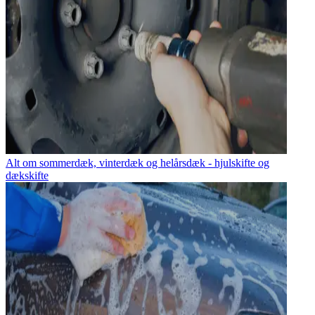
Alt om sommerdæk, vinterdæk og helårsdæk - hjulskifte og
dækskifte