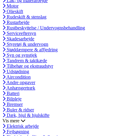
Lak- og malerarbejde
Motor
Olieskift
Rudeskift & stenslag
Rustarbejde
Rustbeskyttelse / Undervognsbehandling
Serviceeftersyn
Skadesarbejde
Styretøj & undervogn
Støddæmpere & affjedring
Syn og synstjek
Tandrem & taktkæde
Tilbehør og ekstraudstyr
Udstødning
Aircondition
Andre opgaver
Anhængertræk
Batteri
Bilpleje
Bremser
Buler & ridser
Dæk, hjul & hjulskifte
Vis mere
Elektrisk arbejde
Fejlsøgning