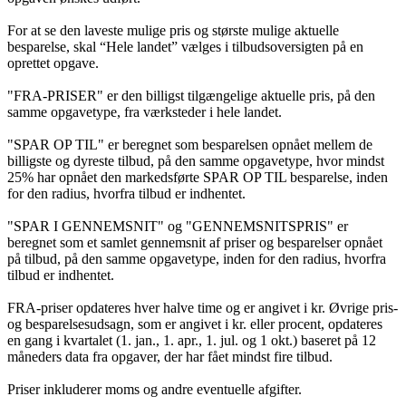
For at se den laveste mulige pris og største mulige aktuelle
besparelse, skal “Hele landet” vælges i tilbudsoversigten på en
oprettet opgave.
"FRA-PRISER" er den billigst tilgængelige aktuelle pris, på den
samme opgavetype, fra værksteder i hele landet.
"SPAR OP TIL" er beregnet som besparelsen opnået mellem de
billigste og dyreste tilbud, på den samme opgavetype, hvor mindst
25% har opnået den markedsførte SPAR OP TIL besparelse, inden
for den radius, hvorfra tilbud er indhentet.
"SPAR I GENNEMSNIT" og "GENNEMSNITSPRIS" er
beregnet som et samlet gennemsnit af priser og besparelser opnået
på tilbud, på den samme opgavetype, inden for den radius, hvorfra
tilbud er indhentet.
FRA-priser opdateres hver halve time og er angivet i kr. Øvrige pris-
og besparelsesudsagn, som er angivet i kr. eller procent, opdateres
en gang i kvartalet (1. jan., 1. apr., 1. jul. og 1 okt.) baseret på 12
måneders data fra opgaver, der har fået mindst fire tilbud.
Priser inkluderer moms og andre eventuelle afgifter.