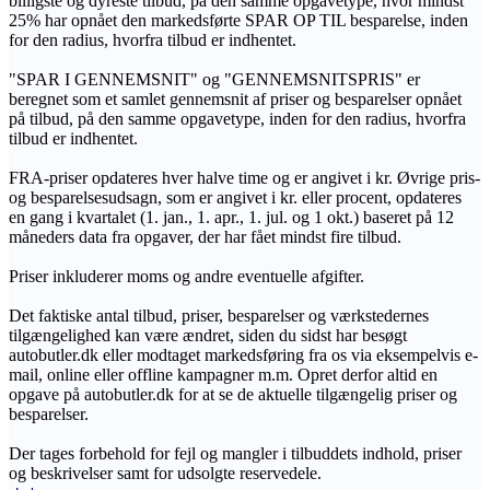
billigste og dyreste tilbud, på den samme opgavetype, hvor mindst
25% har opnået den markedsførte SPAR OP TIL besparelse, inden
for den radius, hvorfra tilbud er indhentet.
"SPAR I GENNEMSNIT" og "GENNEMSNITSPRIS" er
beregnet som et samlet gennemsnit af priser og besparelser opnået
på tilbud, på den samme opgavetype, inden for den radius, hvorfra
tilbud er indhentet.
FRA-priser opdateres hver halve time og er angivet i kr. Øvrige pris-
og besparelsesudsagn, som er angivet i kr. eller procent, opdateres
en gang i kvartalet (1. jan., 1. apr., 1. jul. og 1 okt.) baseret på 12
måneders data fra opgaver, der har fået mindst fire tilbud.
Priser inkluderer moms og andre eventuelle afgifter.
Det faktiske antal tilbud, priser, besparelser og værkstedernes
tilgængelighed kan være ændret, siden du sidst har besøgt
autobutler.dk eller modtaget markedsføring fra os via eksempelvis e-
mail, online eller offline kampagner m.m. Opret derfor altid en
opgave på autobutler.dk for at se de aktuelle tilgængelig priser og
besparelser.
Der tages forbehold for fejl og mangler i tilbuddets indhold, priser
og beskrivelser samt for udsolgte reservedele.