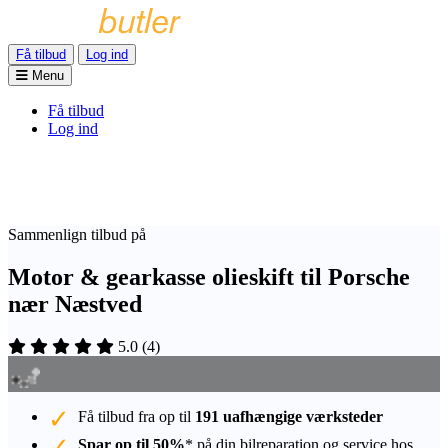
Få tilbud
Log ind
Menu
Få tilbud
Log ind
Sammenlign tilbud på
Motor & gearkasse olieskift til Porsche
nær Næstved
5.0
(
4
)
Få tilbud fra op til
191 uafhængige værksteder
Spar op til 50%
* på din bilreparation og service hos