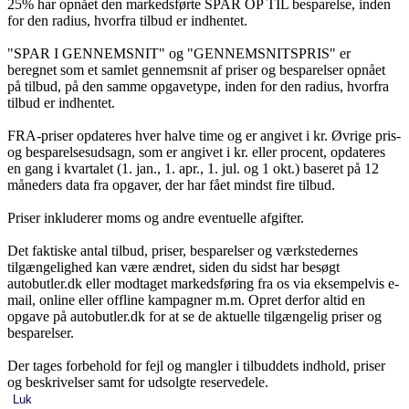
25% har opnået den markedsførte SPAR OP TIL besparelse, inden
for den radius, hvorfra tilbud er indhentet.
"SPAR I GENNEMSNIT" og "GENNEMSNITSPRIS" er
beregnet som et samlet gennemsnit af priser og besparelser opnået
på tilbud, på den samme opgavetype, inden for den radius, hvorfra
tilbud er indhentet.
FRA-priser opdateres hver halve time og er angivet i kr. Øvrige pris-
og besparelsesudsagn, som er angivet i kr. eller procent, opdateres
en gang i kvartalet (1. jan., 1. apr., 1. jul. og 1 okt.) baseret på 12
måneders data fra opgaver, der har fået mindst fire tilbud.
Priser inkluderer moms og andre eventuelle afgifter.
Det faktiske antal tilbud, priser, besparelser og værkstedernes
tilgængelighed kan være ændret, siden du sidst har besøgt
autobutler.dk eller modtaget markedsføring fra os via eksempelvis e-
mail, online eller offline kampagner m.m. Opret derfor altid en
opgave på autobutler.dk for at se de aktuelle tilgængelig priser og
besparelser.
Der tages forbehold for fejl og mangler i tilbuddets indhold, priser
og beskrivelser samt for udsolgte reservedele.
Luk