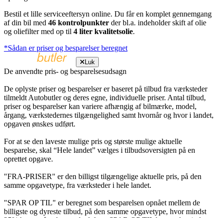
Bestil et lille serviceeftersyn online. Du får en komplet gennemgang
af din bil med
46 kontrolpunkter
der bl.a. indeholder skift af olie
og oliefilter med op til
4 liter kvalitetsolie
.
*Sådan er priser og besparelser beregnet
Luk
De anvendte pris- og besparelsesudsagn
De oplyste priser og besparelser er baseret på tilbud fra værksteder
tilmeldt Autobutler og deres egne, individuelle priser. Antal tilbud,
priser og besparelser kan variere afhængig af bilmærke, model,
årgang, værkstedernes tilgængelighed samt hvornår og hvor i landet,
opgaven ønskes udført.
For at se den laveste mulige pris og største mulige aktuelle
besparelse, skal “Hele landet” vælges i tilbudsoversigten på en
oprettet opgave.
"FRA-PRISER" er den billigst tilgængelige aktuelle pris, på den
samme opgavetype, fra værksteder i hele landet.
"SPAR OP TIL" er beregnet som besparelsen opnået mellem de
billigste og dyreste tilbud, på den samme opgavetype, hvor mindst