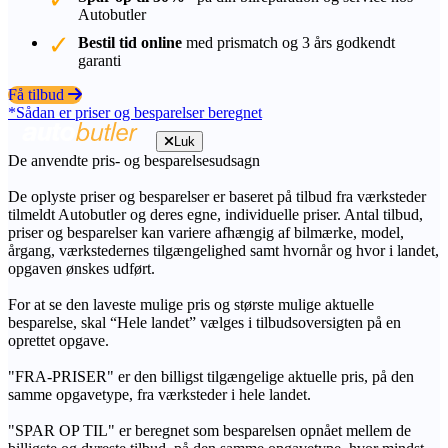
Autobutler
Bestil tid online
med prismatch og 3 års godkendt
garanti
Få tilbud
*Sådan er priser og besparelser beregnet
Luk
De anvendte pris- og besparelsesudsagn
De oplyste priser og besparelser er baseret på tilbud fra værksteder
tilmeldt Autobutler og deres egne, individuelle priser. Antal tilbud,
priser og besparelser kan variere afhængig af bilmærke, model,
årgang, værkstedernes tilgængelighed samt hvornår og hvor i landet,
opgaven ønskes udført.
For at se den laveste mulige pris og største mulige aktuelle
besparelse, skal “Hele landet” vælges i tilbudsoversigten på en
oprettet opgave.
"FRA-PRISER" er den billigst tilgængelige aktuelle pris, på den
samme opgavetype, fra værksteder i hele landet.
"SPAR OP TIL" er beregnet som besparelsen opnået mellem de