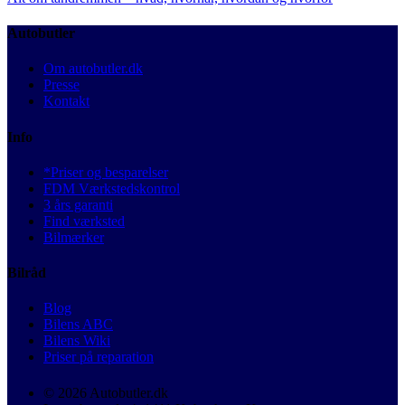
Autobutler
Om autobutler.dk
Presse
Kontakt
Info
*Priser og besparelser
FDM Værkstedskontrol
3 års garanti
Find værksted
Bilmærker
Bilråd
Blog
Bilens ABC
Bilens Wiki
Priser på reparation
© 2026 Autobutler.dk