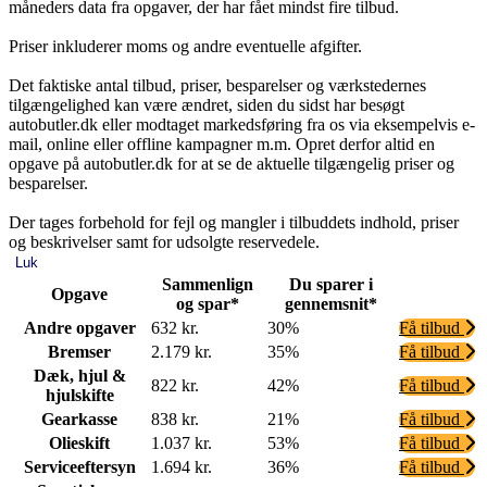
måneders data fra opgaver, der har fået mindst fire tilbud.
Priser inkluderer moms og andre eventuelle afgifter.
Det faktiske antal tilbud, priser, besparelser og værkstedernes
tilgængelighed kan være ændret, siden du sidst har besøgt
autobutler.dk eller modtaget markedsføring fra os via eksempelvis e-
mail, online eller offline kampagner m.m. Opret derfor altid en
opgave på autobutler.dk for at se de aktuelle tilgængelig priser og
besparelser.
Der tages forbehold for fejl og mangler i tilbuddets indhold, priser
og beskrivelser samt for udsolgte reservedele.
Luk
Sammenlign
Du sparer i
Opgave
og spar*
gennemsnit*
Andre opgaver
632 kr.
30%
Få tilbud
Bremser
2.179 kr.
35%
Få tilbud
Dæk, hjul &
822 kr.
42%
Få tilbud
hjulskifte
Gearkasse
838 kr.
21%
Få tilbud
Olieskift
1.037 kr.
53%
Få tilbud
Serviceeftersyn
1.694 kr.
36%
Få tilbud