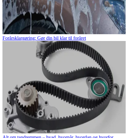
Forårsklargøring: Gør din bil klar til foråret
Alt om tandremmen – hvad, hvornår, hvordan og hvorfor