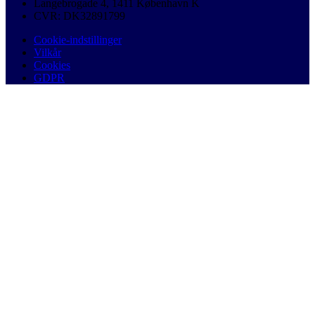
Langebrogade 4, 1411 København K
CVR: DK32891799
Cookie-indstillinger
Vilkår
Cookies
GDPR