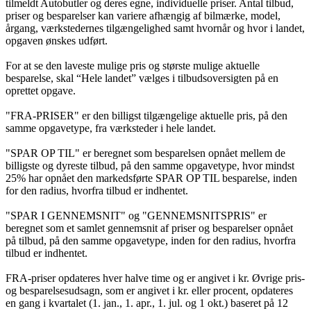
tilmeldt Autobutler og deres egne, individuelle priser. Antal tilbud,
priser og besparelser kan variere afhængig af bilmærke, model,
årgang, værkstedernes tilgængelighed samt hvornår og hvor i landet,
opgaven ønskes udført.
For at se den laveste mulige pris og største mulige aktuelle
besparelse, skal “Hele landet” vælges i tilbudsoversigten på en
oprettet opgave.
"FRA-PRISER" er den billigst tilgængelige aktuelle pris, på den
samme opgavetype, fra værksteder i hele landet.
"SPAR OP TIL" er beregnet som besparelsen opnået mellem de
billigste og dyreste tilbud, på den samme opgavetype, hvor mindst
25% har opnået den markedsførte SPAR OP TIL besparelse, inden
for den radius, hvorfra tilbud er indhentet.
"SPAR I GENNEMSNIT" og "GENNEMSNITSPRIS" er
beregnet som et samlet gennemsnit af priser og besparelser opnået
på tilbud, på den samme opgavetype, inden for den radius, hvorfra
tilbud er indhentet.
FRA-priser opdateres hver halve time og er angivet i kr. Øvrige pris-
og besparelsesudsagn, som er angivet i kr. eller procent, opdateres
en gang i kvartalet (1. jan., 1. apr., 1. jul. og 1 okt.) baseret på 12