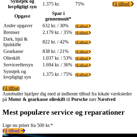
Synstjek og
1.375 kr.
75%
Få tilbud
lovpligtigt syn
Spar i
Opgave
gennemsnit*
Andre opgaver
632 kr. / 30%
Få tilbud
Bremser
2.179 kr. / 35%
Få tilbud
Dæk, hjul &
822 kr. / 42%
Få tilbud
hjulskifte
Gearkasse
838 kr. / 21%
Få tilbud
Olieskift
1.037 kr. / 53%
Få tilbud
Serviceeftersyn
1.694 kr. / 36%
Få tilbud
Synstjek og
1.375 kr. / 75%
Få tilbud
lovpligtigt syn
Få tilbud
Autobutler hjælper dig med at indhente tilbud fra lokale værksteder
på
Motor & gearkasse olieskift
til
Porsche
nær
Næstved
Mest populære service og reparationer
Lige nu priser fra 500 kr.*
Få tilbud