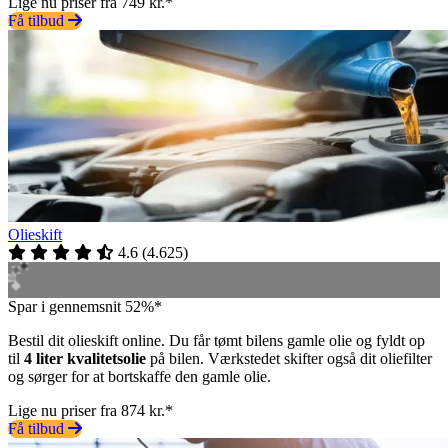
Lige nu priser fra 749 kr.*
Få tilbud
Olieskift
4.6
(
4.625
)
Spar i gennemsnit 52%*
Bestil dit olieskift online. Du får tømt bilens gamle olie og fyldt op
til
4 liter kvalitetsolie
på bilen. Værkstedet skifter også dit oliefilter
og sørger for at bortskaffe den gamle olie.
Lige nu priser fra 874 kr.*
Få tilbud