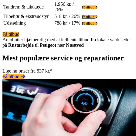
1.956 kr. /
Tandrem & taktkæde
Få tilbud
26%
Tilbehør & ekstraudstyr
518 kr. / 26%
Få tilbud
Udstødning
788 kr. / 17%
Få tilbud
Få tilbud
Autobutler hjælper dig med at indhente tilbud fra lokale værksteder
på
Rustarbejde
til
Peugeot
nær
Næstved
Mest populære service og reparationer
Lige nu priser fra 537 kr.*
Få tilbud