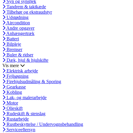
Syn og synstjek
Tandrem & taktkæde
Tilbehør og ekstraudstyr
Udstødning
Aircondition
Andre opgaver
Anhængertræk
Batteri
Bilpleje
Bremser
Buler & ridser
Dæk, hjul & hjulskifte
Vis mere
Elektrisk arbejde
Fejlsøgning
Firehjulsudmåling & Sporing
Gearkasse
Kobling
Lak- og malerarbejde
Motor
Olieskift
Rudeskift & stenslag
Rustarbejde
Rustbeskyttelse / Undervognsbehandling
Serviceeftersyn