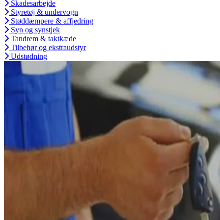
Skadesarbejde
Styretøj & undervogn
Støddæmpere & affjedring
Syn og synstjek
Tandrem & taktkæde
Tilbehør og ekstraudstyr
Udstødning