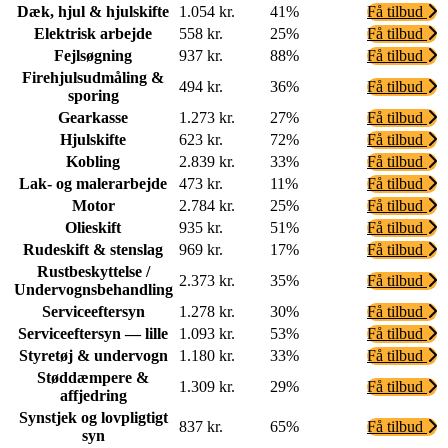
Dæk, hjul & hjulskifte
1.054 kr.
41%
Få tilbud
Elektrisk arbejde
558 kr.
25%
Få tilbud
Fejlsøgning
937 kr.
88%
Få tilbud
Firehjulsudmåling &
494 kr.
36%
Få tilbud
sporing
Gearkasse
1.273 kr.
27%
Få tilbud
Hjulskifte
623 kr.
72%
Få tilbud
Kobling
2.839 kr.
33%
Få tilbud
Lak- og malerarbejde
473 kr.
11%
Få tilbud
Motor
2.784 kr.
25%
Få tilbud
Olieskift
935 kr.
51%
Få tilbud
Rudeskift & stenslag
969 kr.
17%
Få tilbud
Rustbeskyttelse /
2.373 kr.
35%
Få tilbud
Undervognsbehandling
Serviceeftersyn
1.278 kr.
30%
Få tilbud
Serviceeftersyn — lille
1.093 kr.
53%
Få tilbud
Styretøj & undervogn
1.180 kr.
33%
Få tilbud
Støddæmpere &
1.309 kr.
29%
Få tilbud
affjedring
Synstjek og lovpligtigt
837 kr.
65%
Få tilbud
syn