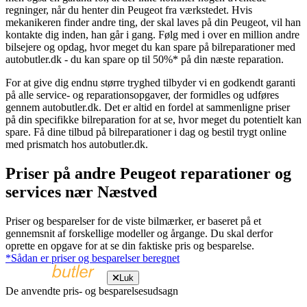
regninger, når du henter din Peugeot fra værkstedet. Hvis
mekanikeren finder andre ting, der skal laves på din Peugeot, vil han
kontakte dig inden, han går i gang. Følg med i over en million andre
bilsejere og opdag, hvor meget du kan spare på bilreparationer med
autobutler.dk - du kan spare op til 50%* på din næste reparation.
For at give dig endnu større tryghed tilbyder vi en godkendt garanti
på alle service- og reparationsopgaver, der formidles og udføres
gennem autobutler.dk. Det er altid en fordel at sammenligne priser
på din specifikke bilreparation for at se, hvor meget du potentielt kan
spare. Få dine tilbud på bilreparationer i dag og bestil trygt online
med prismatch hos autobutler.dk.
Priser på andre Peugeot reparationer og
services nær Næstved
Priser og besparelser for de viste bilmærker, er baseret på et
gennemsnit af forskellige modeller og årgange. Du skal derfor
oprette en opgave for at se din faktiske pris og besparelse.
*Sådan er priser og besparelser beregnet
Luk
De anvendte pris- og besparelsesudsagn