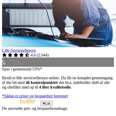
Lille Serviceeftersyn
4.6
(
2.944
)
Spar i gennemsnit 53%*
Bestil et lille serviceeftersyn online. Du får en komplet gennemgang
af din bil med
46 kontrolpunkter
der bl.a. indeholder skift af olie
og oliefilter med op til
4 liter kvalitetsolie
.
*Sådan er priser og besparelser beregnet
Luk
De anvendte pris- og besparelsesudsagn