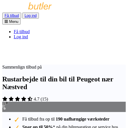
Få tilbud
Log ind
Menu
Få tilbud
Log ind
Sammenlign tilbud på
Rustarbejde til din bil til Peugeot nær
Næstved
4.7
(
15
)
Få tilbud fra op til
190 uafhængige værksteder
Spar op til 50%
* på din bilreparation og service hos