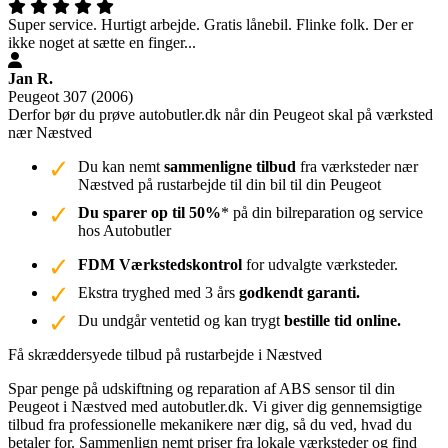
Super service. Hurtigt arbejde. Gratis lånebil. Flinke folk. Der er
ikke noget at sætte en finger...
Jan R.
Peugeot 307 (2006)
Derfor bør du prøve autobutler.dk når din Peugeot skal på værksted
nær Næstved
Du kan nemt
sammenligne tilbud
fra værksteder nær
Næstved på rustarbejde til din bil til din Peugeot
Du sparer op til 50%
* på din bilreparation og service
hos Autobutler
FDM Værkstedskontrol
for udvalgte værksteder.
Ekstra tryghed med 3 års
godkendt garanti.
Du undgår ventetid og kan trygt
bestille tid online.
Få skræddersyede tilbud på rustarbejde i Næstved
Spar penge på udskiftning og reparation af ABS sensor til din
Peugeot i Næstved med autobutler.dk. Vi giver dig gennemsigtige
tilbud fra professionelle mekanikere nær dig, så du ved, hvad du
betaler for. Sammenlign nemt priser fra lokale værksteder og find