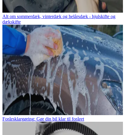
Alt om sommerdæk, vinterdæk og helårsdæk - hjulskifte og
dækskifte
Forårsklargøring: Gør din bil klar til foråret