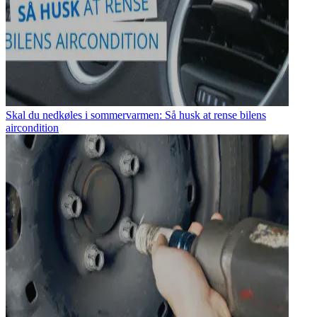
Skal du nedkøles i sommervarmen: Så husk at rense bilens
aircondition