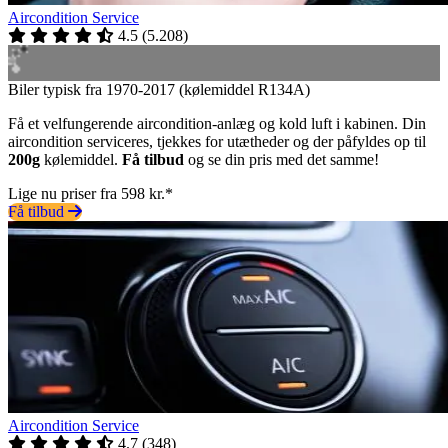
Aircondition Service
4.5
(
5.208
)
Biler typisk fra 1970-2017 (kølemiddel R134A)
Få et velfungerende aircondition-anlæg og kold luft i kabinen. Din
aircondition serviceres, tjekkes for utætheder og der påfyldes op til
200g
kølemiddel.
Få tilbud
og se din pris med det samme!
Lige nu priser fra 598 kr.*
Få tilbud
Aircondition Service
4.7
(
348
)