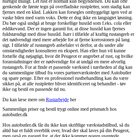
hurtigst muligt. Let rust er normalt kun begyndelsen. Du kan ofte
genkende de første tegn på overfladiske rustpletter, som stadig kan
fjernes med en klud. Lakken kan forsegles omhyggeligt igen ved at
vaske bilen med varm voks. Dette er dog ikke en langsigtet løsning.
Du bør også undgå at bruge forskellige husråd som f.eks. cola eller
eddikevand. Der er ingen garanti for, at disse husråd kan fjernes
fuldstændigt med disse husråd. Især i tilfælde af kraftig rustangreb er
det nødvendigt med mere arbejde for at fjerne korrosionen på lang
sigt. I tilfælde af rustangreb anbefaler vi derfor, at du under alle
omstændigheder konsulterer en ekspert. Han eller hun vil kunne
fortælle dig nøjagtigt, hvor dit Peugeot er angrebet af rust, og hvilke
foranstaltninger der er nødvendige for at undgå en mere alvorlig
rustangreb. For at finde et passende værksted i nærheden af dig kan
du sammenligne tilbud fra vores partnerværksteder med Autobutler
og spare penge. Efter en professionel rustbehandling kan du være
sikker på, at alle rustpletter bliver identificeret og behandlet - tøv
ikke og bestil en passende tid nu.
Du kan læse mere om
Rustarbejde
her
Sammenlign priser og bestil trygt online med prismatch hos
autobutler.dk
Hos autobutler.dk får du ikke kun skriftlige værkstadstilbud, så du
altid har et fuldt overblik over, hvad der skal laves på din Peugeot,
men også en garanti for, at der ikke kommer nogen uventede