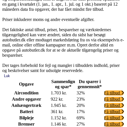
en gang i kvartalet (1. jan., 1. apr., 1. jul. og 1 okt.) baseret på 12
måneders data fra opgaver, der har fået mindst fire tilbud.
Priser inkluderer moms og andre eventuelle afgifter.
Det faktiske antal tilbud, priser, besparelser og værkstedernes
tilgængelighed kan være ændret, siden du sidst har besøgt
autobutler.dk eller modtaget markedsføring fra os via eksempelvis e-
mail, online eller offline kampagner m.m. Opret derfor altid en
opgave på autobutler.dk for at se de aktuelle tilgængelig priser og
besparelser.
Der tages forbehold for fejl og mangler i tilbuddets indhold, priser
og beskrivelser samt for udsolgte reservedele.
Luk
Sammenlign
Du sparer i
Opgave
og spar*
gennemsnit*
Aircondition
1.703 kr.
32%
Få tilbud
Andre opgaver
922 kr.
23%
Få tilbud
Anhængertræk
1.945 kr.
20%
Få tilbud
Batteri
361 kr.
17%
Få tilbud
Bilpleje
1.152 kr.
69%
Få tilbud
Bremser
1.146 kr.
27%
Få tilbud