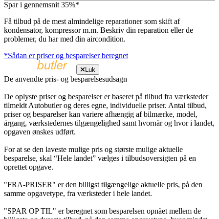
Spar i gennemsnit 35%*
Få tilbud på de mest almindelige reparationer som skift af
kondensator, kompressor m.m. Beskriv din reparation eller de
problemer, du har med din aircondition.
*Sådan er priser og besparelser beregnet
Luk
De anvendte pris- og besparelsesudsagn
De oplyste priser og besparelser er baseret på tilbud fra værksteder
tilmeldt Autobutler og deres egne, individuelle priser. Antal tilbud,
priser og besparelser kan variere afhængig af bilmærke, model,
årgang, værkstedernes tilgængelighed samt hvornår og hvor i landet,
opgaven ønskes udført.
For at se den laveste mulige pris og største mulige aktuelle
besparelse, skal “Hele landet” vælges i tilbudsoversigten på en
oprettet opgave.
"FRA-PRISER" er den billigst tilgængelige aktuelle pris, på den
samme opgavetype, fra værksteder i hele landet.
"SPAR OP TIL" er beregnet som besparelsen opnået mellem de