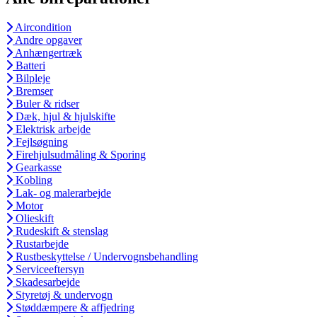
Aircondition
Andre opgaver
Anhængertræk
Batteri
Bilpleje
Bremser
Buler & ridser
Dæk, hjul & hjulskifte
Elektrisk arbejde
Fejlsøgning
Firehjulsudmåling & Sporing
Gearkasse
Kobling
Lak- og malerarbejde
Motor
Olieskift
Rudeskift & stenslag
Rustarbejde
Rustbeskyttelse / Undervognsbehandling
Serviceeftersyn
Skadesarbejde
Styretøj & undervogn
Støddæmpere & affjedring