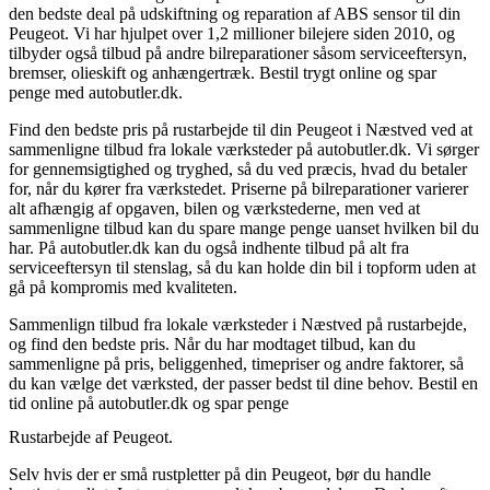
den bedste deal på udskiftning og reparation af ABS sensor til din
Peugeot. Vi har hjulpet over 1,2 millioner bilejere siden 2010, og
tilbyder også tilbud på andre bilreparationer såsom serviceeftersyn,
bremser, olieskift og anhængertræk. Bestil trygt online og spar
penge med autobutler.dk.
Find den bedste pris på rustarbejde til din Peugeot i Næstved ved at
sammenligne tilbud fra lokale værksteder på autobutler.dk. Vi sørger
for gennemsigtighed og tryghed, så du ved præcis, hvad du betaler
for, når du kører fra værkstedet. Priserne på bilreparationer varierer
alt afhængig af opgaven, bilen og værkstederne, men ved at
sammenligne tilbud kan du spare mange penge uanset hvilken bil du
har. På autobutler.dk kan du også indhente tilbud på alt fra
serviceeftersyn til stenslag, så du kan holde din bil i topform uden at
gå på kompromis med kvaliteten.
Sammenlign tilbud fra lokale værksteder i Næstved på rustarbejde,
og find den bedste pris. Når du har modtaget tilbud, kan du
sammenligne på pris, beliggenhed, timepriser og andre faktorer, så
du kan vælge det værksted, der passer bedst til dine behov. Bestil en
tid online på autobutler.dk og spar penge
Rustarbejde af Peugeot.
Selv hvis der er små rustpletter på din Peugeot, bør du handle