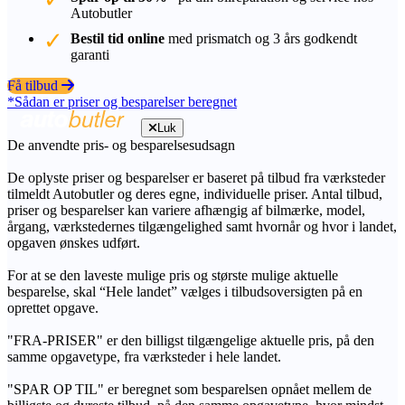
Autobutler
Bestil tid online
med prismatch og 3 års godkendt
garanti
Få tilbud
*Sådan er priser og besparelser beregnet
Luk
De anvendte pris- og besparelsesudsagn
De oplyste priser og besparelser er baseret på tilbud fra værksteder
tilmeldt Autobutler og deres egne, individuelle priser. Antal tilbud,
priser og besparelser kan variere afhængig af bilmærke, model,
årgang, værkstedernes tilgængelighed samt hvornår og hvor i landet,
opgaven ønskes udført.
For at se den laveste mulige pris og største mulige aktuelle
besparelse, skal “Hele landet” vælges i tilbudsoversigten på en
oprettet opgave.
"FRA-PRISER" er den billigst tilgængelige aktuelle pris, på den
samme opgavetype, fra værksteder i hele landet.
"SPAR OP TIL" er beregnet som besparelsen opnået mellem de