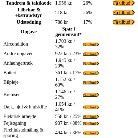
Tandrem & taktkæde
1.956 kr.
26%
Få tilbud
Tilbehør &
518 kr.
26%
Få tilbud
ekstraudstyr
Udstødning
788 kr.
17%
Få tilbud
Spar i
Opgave
gennemsnit*
1.703 kr. /
Aircondition
Få tilbud
32%
Andre opgaver
922 kr. / 23%
Få tilbud
1.945 kr. /
Anhængertræk
Få tilbud
20%
Batteri
361 kr. / 17%
Få tilbud
1.152 kr. /
Bilpleje
Få tilbud
69%
1.146 kr. /
Bremser
Få tilbud
27%
1.054 kr. /
Dæk, hjul & hjulskifte
Få tilbud
41%
Elektrisk arbejde
558 kr. / 25%
Få tilbud
Fejlsøgning
937 kr. / 88%
Få tilbud
Firehjulsudmåling &
494 kr. / 36%
Få tilbud
sporing