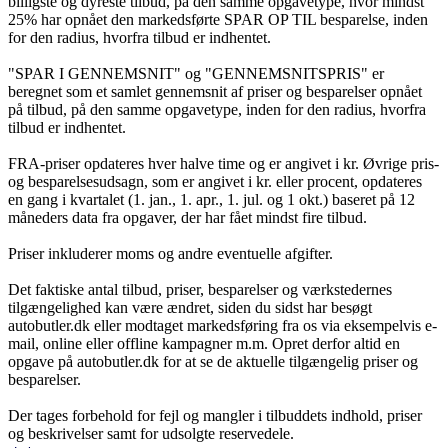
billigste og dyreste tilbud, på den samme opgavetype, hvor mindst
25% har opnået den markedsførte SPAR OP TIL besparelse, inden
for den radius, hvorfra tilbud er indhentet.
"SPAR I GENNEMSNIT" og "GENNEMSNITSPRIS" er
beregnet som et samlet gennemsnit af priser og besparelser opnået
på tilbud, på den samme opgavetype, inden for den radius, hvorfra
tilbud er indhentet.
FRA-priser opdateres hver halve time og er angivet i kr. Øvrige pris-
og besparelsesudsagn, som er angivet i kr. eller procent, opdateres
en gang i kvartalet (1. jan., 1. apr., 1. jul. og 1 okt.) baseret på 12
måneders data fra opgaver, der har fået mindst fire tilbud.
Priser inkluderer moms og andre eventuelle afgifter.
Det faktiske antal tilbud, priser, besparelser og værkstedernes
tilgængelighed kan være ændret, siden du sidst har besøgt
autobutler.dk eller modtaget markedsføring fra os via eksempelvis e-
mail, online eller offline kampagner m.m. Opret derfor altid en
opgave på autobutler.dk for at se de aktuelle tilgængelig priser og
besparelser.
Der tages forbehold for fejl og mangler i tilbuddets indhold, priser
og beskrivelser samt for udsolgte reservedele.