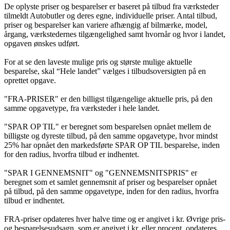
De oplyste priser og besparelser er baseret på tilbud fra værksteder
tilmeldt Autobutler og deres egne, individuelle priser. Antal tilbud,
priser og besparelser kan variere afhængig af bilmærke, model,
årgang, værkstedernes tilgængelighed samt hvornår og hvor i landet,
opgaven ønskes udført.
For at se den laveste mulige pris og største mulige aktuelle
besparelse, skal “Hele landet” vælges i tilbudsoversigten på en
oprettet opgave.
"FRA-PRISER" er den billigst tilgængelige aktuelle pris, på den
samme opgavetype, fra værksteder i hele landet.
"SPAR OP TIL" er beregnet som besparelsen opnået mellem de
billigste og dyreste tilbud, på den samme opgavetype, hvor mindst
25% har opnået den markedsførte SPAR OP TIL besparelse, inden
for den radius, hvorfra tilbud er indhentet.
"SPAR I GENNEMSNIT" og "GENNEMSNITSPRIS" er
beregnet som et samlet gennemsnit af priser og besparelser opnået
på tilbud, på den samme opgavetype, inden for den radius, hvorfra
tilbud er indhentet.
FRA-priser opdateres hver halve time og er angivet i kr. Øvrige pris-
og besparelsesudsagn, som er angivet i kr. eller procent, opdateres