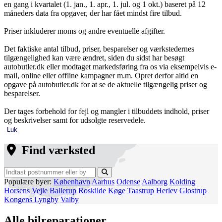
en gang i kvartalet (1. jan., 1. apr., 1. jul. og 1 okt.) baseret på 12
måneders data fra opgaver, der har fået mindst fire tilbud.
Priser inkluderer moms og andre eventuelle afgifter.
Det faktiske antal tilbud, priser, besparelser og værkstedernes
tilgængelighed kan være ændret, siden du sidst har besøgt
autobutler.dk eller modtaget markedsføring fra os via eksempelvis e-
mail, online eller offline kampagner m.m. Opret derfor altid en
opgave på autobutler.dk for at se de aktuelle tilgængelig priser og
besparelser.
Der tages forbehold for fejl og mangler i tilbuddets indhold, priser
og beskrivelser samt for udsolgte reservedele.
Luk
Find værksted
Populære byer:
København
Aarhus
Odense
Aalborg
Kolding
Horsens
Vejle
Ballerup
Roskilde
Køge
Taastrup
Herlev
Glostrup
Kongens Lyngby
Valby
Alle bilreparationer