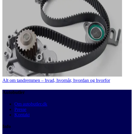
Alt om tandremmen – hvad, hvornår, hvordan og hvorfor
Autobutler
Om autobutler.dk
Presse
Kontakt
Info