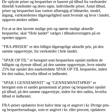
De oplyste priser og besparelser er baseret på tilbud fra værksteder
tilmeldt Autobutler og deres egne, individuelle priser. Antal tilbud,
priser og besparelser kan variere afhængig af bilmærke, model,
årgang, værkstedernes tilgængelighed samt hvornår og hvor i landet,
opgaven ønskes udført.
For at se den laveste mulige pris og største mulige aktuelle
besparelse, skal “Hele landet” vælges i tilbudsoversigten på en
oprettet opgave.
"FRA-PRISER" er den billigst tilgængelige aktuelle pris, på den
samme opgavetype, fra værksteder i hele landet.
"SPAR OP TIL" er beregnet som besparelsen opnået mellem de
billigste og dyreste tilbud, på den samme opgavetype, hvor mindst
25% har opnået den markedsførte SPAR OP TIL besparelse, inden
for den radius, hvorfra tilbud er indhentet.
"SPAR I GENNEMSNIT" og "GENNEMSNITSPRIS" er
beregnet som et samlet gennemsnit af priser og besparelser opnået
på tilbud, på den samme opgavetype, inden for den radius, hvorfra
tilbud er indhentet.
FRA-priser opdateres hver halve time og er angivet i kr. Øvrige pris-
og besparelsesudsagn, som er angivet i kr. eller procent, opdateres