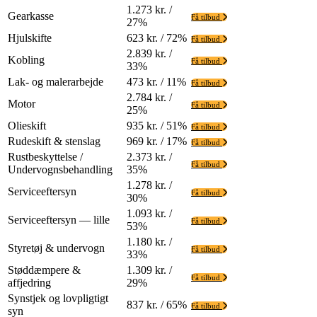
1.273 kr. /
Gearkasse
Få tilbud
27%
Hjulskifte
623 kr. / 72%
Få tilbud
2.839 kr. /
Kobling
Få tilbud
33%
Lak- og malerarbejde
473 kr. / 11%
Få tilbud
2.784 kr. /
Motor
Få tilbud
25%
Olieskift
935 kr. / 51%
Få tilbud
Rudeskift & stenslag
969 kr. / 17%
Få tilbud
Rustbeskyttelse /
2.373 kr. /
Få tilbud
Undervognsbehandling
35%
1.278 kr. /
Serviceeftersyn
Få tilbud
30%
1.093 kr. /
Serviceeftersyn — lille
Få tilbud
53%
1.180 kr. /
Styretøj & undervogn
Få tilbud
33%
Støddæmpere &
1.309 kr. /
Få tilbud
affjedring
29%
Synstjek og lovpligtigt
837 kr. / 65%
Få tilbud
syn