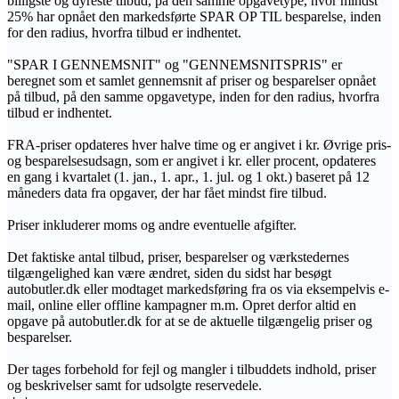
billigste og dyreste tilbud, på den samme opgavetype, hvor mindst
25% har opnået den markedsførte SPAR OP TIL besparelse, inden
for den radius, hvorfra tilbud er indhentet.
"SPAR I GENNEMSNIT" og "GENNEMSNITSPRIS" er
beregnet som et samlet gennemsnit af priser og besparelser opnået
på tilbud, på den samme opgavetype, inden for den radius, hvorfra
tilbud er indhentet.
FRA-priser opdateres hver halve time og er angivet i kr. Øvrige pris-
og besparelsesudsagn, som er angivet i kr. eller procent, opdateres
en gang i kvartalet (1. jan., 1. apr., 1. jul. og 1 okt.) baseret på 12
måneders data fra opgaver, der har fået mindst fire tilbud.
Priser inkluderer moms og andre eventuelle afgifter.
Det faktiske antal tilbud, priser, besparelser og værkstedernes
tilgængelighed kan være ændret, siden du sidst har besøgt
autobutler.dk eller modtaget markedsføring fra os via eksempelvis e-
mail, online eller offline kampagner m.m. Opret derfor altid en
opgave på autobutler.dk for at se de aktuelle tilgængelig priser og
besparelser.
Der tages forbehold for fejl og mangler i tilbuddets indhold, priser
og beskrivelser samt for udsolgte reservedele.