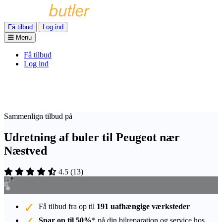
Få tilbud
Log ind
Menu
Få tilbud
Log ind
Sammenlign tilbud på
Udretning af buler til Peugeot nær
Næstved
4.5
(
13
)
Få tilbud fra op til
191 uafhængige værksteder
Spar op til 50%
* på din bilreparation og service hos