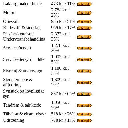
Lak- og malerarbejde
473 kr. / 11%
Få tilbud
2.784 kr. /
Motor
Få tilbud
25%
Olieskift
935 kr. / 51%
Få tilbud
Rudeskift & stenslag
969 kr. / 17%
Få tilbud
Rustbeskyttelse /
2.373 kr. /
Få tilbud
Undervognsbehandling
35%
1.278 kr. /
Serviceeftersyn
Få tilbud
30%
1.093 kr. /
Serviceeftersyn — lille
Få tilbud
53%
1.180 kr. /
Styretøj & undervogn
Få tilbud
33%
Støddæmpere &
1.309 kr. /
Få tilbud
affjedring
29%
Synstjek og lovpligtigt
837 kr. / 65%
Få tilbud
syn
1.956 kr. /
Tandrem & taktkæde
Få tilbud
26%
Tilbehør & ekstraudstyr
518 kr. / 26%
Få tilbud
Udstødning
788 kr. / 17%
Få tilbud