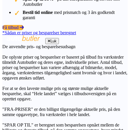
Autobutler
Bestil tid online
med prismatch og 3 års godkendt
garanti
Få tilbud
*Sådan er priser og besparelser beregnet
Luk
De anvendte pris- og besparelsesudsagn
De oplyste priser og besparelser er baseret på tilbud fra værksteder
tilmeldt Autobutler og deres egne, individuelle priser. Antal tilbud,
priser og besparelser kan variere afhængig af bilmærke, model,
årgang, værkstedernes tilgængelighed samt hvornår og hvor i landet,
opgaven ønskes udført.
For at se den laveste mulige pris og største mulige aktuelle
besparelse, skal “Hele landet” vælges i tilbudsoversigten på en
oprettet opgave.
"FRA-PRISER" er den billigst tilgængelige aktuelle pris, på den
samme opgavetype, fra værksteder i hele landet.
"SPAR OP TIL" er beregnet som besparelsen opnået mellem de