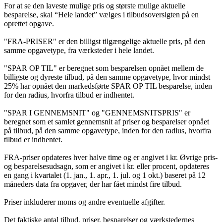
For at se den laveste mulige pris og største mulige aktuelle
besparelse, skal “Hele landet” vælges i tilbudsoversigten på en
oprettet opgave.
"FRA-PRISER" er den billigst tilgængelige aktuelle pris, på den
samme opgavetype, fra værksteder i hele landet.
"SPAR OP TIL" er beregnet som besparelsen opnået mellem de
billigste og dyreste tilbud, på den samme opgavetype, hvor mindst
25% har opnået den markedsførte SPAR OP TIL besparelse, inden
for den radius, hvorfra tilbud er indhentet.
"SPAR I GENNEMSNIT" og "GENNEMSNITSPRIS" er
beregnet som et samlet gennemsnit af priser og besparelser opnået
på tilbud, på den samme opgavetype, inden for den radius, hvorfra
tilbud er indhentet.
FRA-priser opdateres hver halve time og er angivet i kr. Øvrige pris-
og besparelsesudsagn, som er angivet i kr. eller procent, opdateres
en gang i kvartalet (1. jan., 1. apr., 1. jul. og 1 okt.) baseret på 12
måneders data fra opgaver, der har fået mindst fire tilbud.
Priser inkluderer moms og andre eventuelle afgifter.
Det faktiske antal tilbud, priser, besparelser og værkstedernes