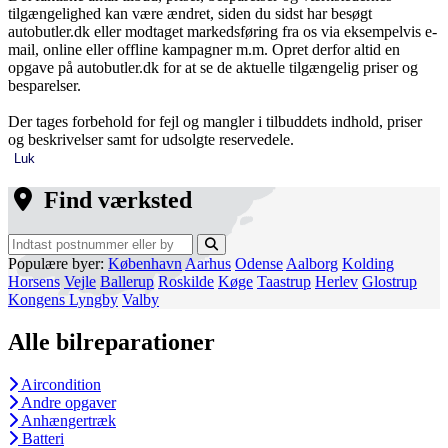
tilgængelighed kan være ændret, siden du sidst har besøgt
autobutler.dk eller modtaget markedsføring fra os via eksempelvis e-
mail, online eller offline kampagner m.m. Opret derfor altid en
opgave på autobutler.dk for at se de aktuelle tilgængelig priser og
besparelser.
Der tages forbehold for fejl og mangler i tilbuddets indhold, priser
og beskrivelser samt for udsolgte reservedele.
Luk
Find værksted
Populære byer:
København
Aarhus
Odense
Aalborg
Kolding
Horsens
Vejle
Ballerup
Roskilde
Køge
Taastrup
Herlev
Glostrup
Kongens Lyngby
Valby
Alle bilreparationer
Aircondition
Andre opgaver
Anhængertræk
Batteri