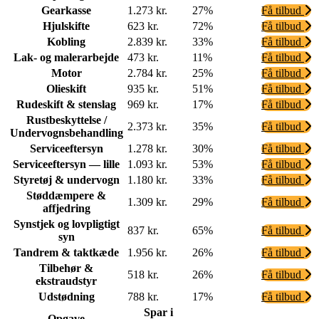
Gearkasse
1.273 kr.
27%
Få tilbud
Hjulskifte
623 kr.
72%
Få tilbud
Kobling
2.839 kr.
33%
Få tilbud
Lak- og malerarbejde
473 kr.
11%
Få tilbud
Motor
2.784 kr.
25%
Få tilbud
Olieskift
935 kr.
51%
Få tilbud
Rudeskift & stenslag
969 kr.
17%
Få tilbud
Rustbeskyttelse /
2.373 kr.
35%
Få tilbud
Undervognsbehandling
Serviceeftersyn
1.278 kr.
30%
Få tilbud
Serviceeftersyn — lille
1.093 kr.
53%
Få tilbud
Styretøj & undervogn
1.180 kr.
33%
Få tilbud
Støddæmpere &
1.309 kr.
29%
Få tilbud
affjedring
Synstjek og lovpligtigt
837 kr.
65%
Få tilbud
syn
Tandrem & taktkæde
1.956 kr.
26%
Få tilbud
Tilbehør &
518 kr.
26%
Få tilbud
ekstraudstyr
Udstødning
788 kr.
17%
Få tilbud
Spar i
Opgave