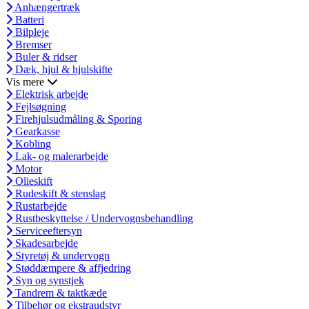
Anhængertræk
Batteri
Bilpleje
Bremser
Buler & ridser
Dæk, hjul & hjulskifte
Vis mere
Elektrisk arbejde
Fejlsøgning
Firehjulsudmåling & Sporing
Gearkasse
Kobling
Lak- og malerarbejde
Motor
Olieskift
Rudeskift & stenslag
Rustarbejde
Rustbeskyttelse / Undervognsbehandling
Serviceeftersyn
Skadesarbejde
Styretøj & undervogn
Støddæmpere & affjedring
Syn og synstjek
Tandrem & taktkæde
Tilbehør og ekstraudstyr