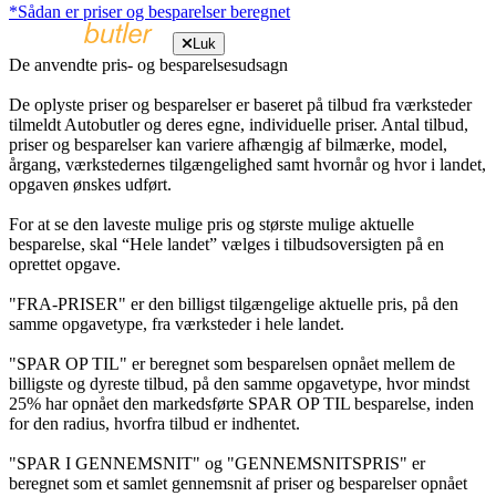
*Sådan er priser og besparelser beregnet
Luk
De anvendte pris- og besparelsesudsagn
De oplyste priser og besparelser er baseret på tilbud fra værksteder
tilmeldt Autobutler og deres egne, individuelle priser. Antal tilbud,
priser og besparelser kan variere afhængig af bilmærke, model,
årgang, værkstedernes tilgængelighed samt hvornår og hvor i landet,
opgaven ønskes udført.
For at se den laveste mulige pris og største mulige aktuelle
besparelse, skal “Hele landet” vælges i tilbudsoversigten på en
oprettet opgave.
"FRA-PRISER" er den billigst tilgængelige aktuelle pris, på den
samme opgavetype, fra værksteder i hele landet.
"SPAR OP TIL" er beregnet som besparelsen opnået mellem de
billigste og dyreste tilbud, på den samme opgavetype, hvor mindst
25% har opnået den markedsførte SPAR OP TIL besparelse, inden
for den radius, hvorfra tilbud er indhentet.
"SPAR I GENNEMSNIT" og "GENNEMSNITSPRIS" er
beregnet som et samlet gennemsnit af priser og besparelser opnået