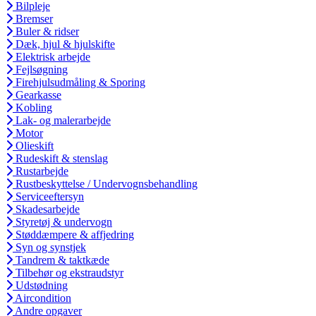
Bilpleje
Bremser
Buler & ridser
Dæk, hjul & hjulskifte
Elektrisk arbejde
Fejlsøgning
Firehjulsudmåling & Sporing
Gearkasse
Kobling
Lak- og malerarbejde
Motor
Olieskift
Rudeskift & stenslag
Rustarbejde
Rustbeskyttelse / Undervognsbehandling
Serviceeftersyn
Skadesarbejde
Styretøj & undervogn
Støddæmpere & affjedring
Syn og synstjek
Tandrem & taktkæde
Tilbehør og ekstraudstyr
Udstødning
Aircondition
Andre opgaver