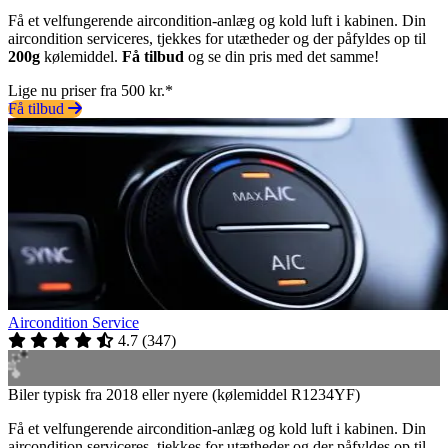
Få et velfungerende aircondition-anlæg og kold luft i kabinen. Din
aircondition serviceres, tjekkes for utætheder og der påfyldes op til
200g
kølemiddel.
Få tilbud
og se din pris med det samme!
Lige nu priser fra 500 kr.*
Få tilbud
Aircondition Service
4.7
(
347
)
Biler typisk fra 2018 eller nyere (kølemiddel R1234YF)
Få et velfungerende aircondition-anlæg og kold luft i kabinen. Din
aircondition serviceres, tjekkes for utætheder og der påfyldes op til