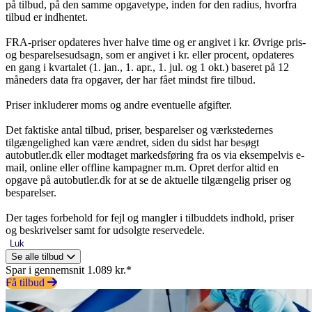
på tilbud, på den samme opgavetype, inden for den radius, hvorfra
tilbud er indhentet.
FRA-priser opdateres hver halve time og er angivet i kr. Øvrige pris-
og besparelsesudsagn, som er angivet i kr. eller procent, opdateres
en gang i kvartalet (1. jan., 1. apr., 1. jul. og 1 okt.) baseret på 12
måneders data fra opgaver, der har fået mindst fire tilbud.
Priser inkluderer moms og andre eventuelle afgifter.
Det faktiske antal tilbud, priser, besparelser og værkstedernes
tilgængelighed kan være ændret, siden du sidst har besøgt
autobutler.dk eller modtaget markedsføring fra os via eksempelvis e-
mail, online eller offline kampagner m.m. Opret derfor altid en
opgave på autobutler.dk for at se de aktuelle tilgængelig priser og
besparelser.
Der tages forbehold for fejl og mangler i tilbuddets indhold, priser
og beskrivelser samt for udsolgte reservedele.
Luk
Se alle tilbud
Spar i gennemsnit 1.089 kr.*
Få tilbud