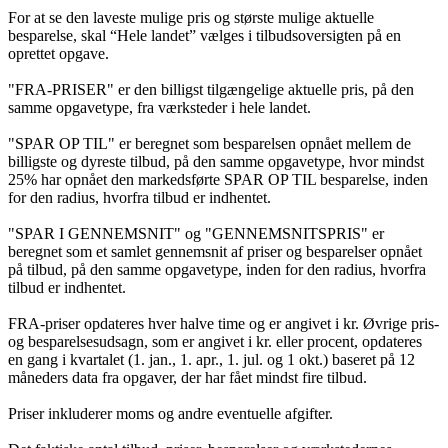
For at se den laveste mulige pris og største mulige aktuelle
besparelse, skal “Hele landet” vælges i tilbudsoversigten på en
oprettet opgave.
"FRA-PRISER" er den billigst tilgængelige aktuelle pris, på den
samme opgavetype, fra værksteder i hele landet.
"SPAR OP TIL" er beregnet som besparelsen opnået mellem de
billigste og dyreste tilbud, på den samme opgavetype, hvor mindst
25% har opnået den markedsførte SPAR OP TIL besparelse, inden
for den radius, hvorfra tilbud er indhentet.
"SPAR I GENNEMSNIT" og "GENNEMSNITSPRIS" er
beregnet som et samlet gennemsnit af priser og besparelser opnået
på tilbud, på den samme opgavetype, inden for den radius, hvorfra
tilbud er indhentet.
FRA-priser opdateres hver halve time og er angivet i kr. Øvrige pris-
og besparelsesudsagn, som er angivet i kr. eller procent, opdateres
en gang i kvartalet (1. jan., 1. apr., 1. jul. og 1 okt.) baseret på 12
måneders data fra opgaver, der har fået mindst fire tilbud.
Priser inkluderer moms og andre eventuelle afgifter.