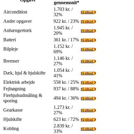
gennemsnit*
1.703 kr. /
Aircondition
Få tilbud
32%
Andre opgaver
922 kr. / 23%
Få tilbud
1.945 kr. /
Anhængertræk
Få tilbud
20%
Batteri
361 kr. / 17%
Få tilbud
1.152 kr. /
Bilpleje
Få tilbud
69%
1.146 kr. /
Bremser
Få tilbud
27%
1.054 kr. /
Dæk, hjul & hjulskifte
Få tilbud
41%
Elektrisk arbejde
558 kr. / 25%
Få tilbud
Fejlsøgning
937 kr. / 88%
Få tilbud
Firehjulsudmåling &
494 kr. / 36%
Få tilbud
sporing
1.273 kr. /
Gearkasse
Få tilbud
27%
Hjulskifte
623 kr. / 72%
Få tilbud
2.839 kr. /
Kobling
Få tilbud
33%