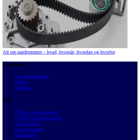
Alt om tandremmen – hvad, hvornår, hvordan og hvorfor
Autobutler
Om autobutler.dk
Presse
Kontakt
Info
*Priser og besparelser
FDM Værkstedskontrol
3 års garanti
Find værksted
Bilmærker