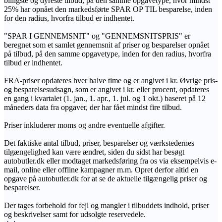
billigste og dyreste tilbud, på den samme opgavetype, hvor mindst
25% har opnået den markedsførte SPAR OP TIL besparelse, inden
for den radius, hvorfra tilbud er indhentet.
"SPAR I GENNEMSNIT" og "GENNEMSNITSPRIS" er
beregnet som et samlet gennemsnit af priser og besparelser opnået
på tilbud, på den samme opgavetype, inden for den radius, hvorfra
tilbud er indhentet.
FRA-priser opdateres hver halve time og er angivet i kr. Øvrige pris-
og besparelsesudsagn, som er angivet i kr. eller procent, opdateres
en gang i kvartalet (1. jan., 1. apr., 1. jul. og 1 okt.) baseret på 12
måneders data fra opgaver, der har fået mindst fire tilbud.
Priser inkluderer moms og andre eventuelle afgifter.
Det faktiske antal tilbud, priser, besparelser og værkstedernes
tilgængelighed kan være ændret, siden du sidst har besøgt
autobutler.dk eller modtaget markedsføring fra os via eksempelvis e-
mail, online eller offline kampagner m.m. Opret derfor altid en
opgave på autobutler.dk for at se de aktuelle tilgængelig priser og
besparelser.
Der tages forbehold for fejl og mangler i tilbuddets indhold, priser
og beskrivelser samt for udsolgte reservedele.