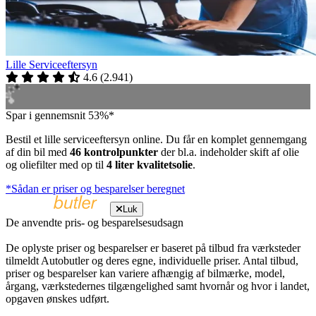
Lille Serviceeftersyn
4.6
(
2.941
)
Spar i gennemsnit 53%*
Bestil et lille serviceeftersyn online. Du får en komplet gennemgang
af din bil med
46 kontrolpunkter
der bl.a. indeholder skift af olie
og oliefilter med op til
4 liter kvalitetsolie
.
*Sådan er priser og besparelser beregnet
Luk
De anvendte pris- og besparelsesudsagn
De oplyste priser og besparelser er baseret på tilbud fra værksteder
tilmeldt Autobutler og deres egne, individuelle priser. Antal tilbud,
priser og besparelser kan variere afhængig af bilmærke, model,
årgang, værkstedernes tilgængelighed samt hvornår og hvor i landet,
opgaven ønskes udført.