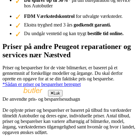
Du sparer op til 50%
* på din bilreparation og service
hos Autobutler
FDM Værkstedskontrol
for udvalgte værksteder.
Ekstra tryghed med 3 års
godkendt garanti.
Du undgår ventetid og kan trygt
bestille tid online.
Priser på andre Peugeot reparationer og
services nær Næstved
Priser og besparelser for de viste bilmærker, er baseret på et
gennemsnit af forskellige modeller og årgange. Du skal derfor
oprette en opgave for at se din faktiske pris og besparelse.
*Sådan er priser og besparelser beregnet
Luk
De anvendte pris- og besparelsesudsagn
De oplyste priser og besparelser er baseret på tilbud fra værksteder
tilmeldt Autobutler og deres egne, individuelle priser. Antal tilbud,
priser og besparelser kan variere afhængig af bilmærke, model,
årgang, værkstedernes tilgængelighed samt hvornår og hvor i landet,
opgaven ønskes udført.