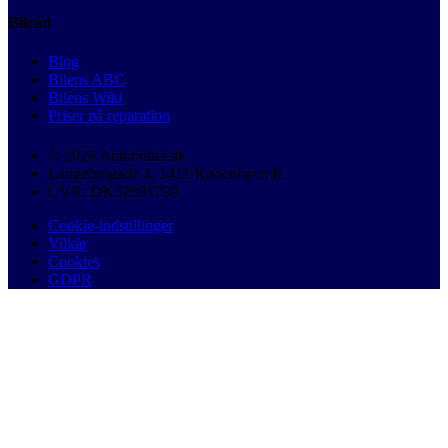
Bilråd
Blog
Bilens ABC
Bilens Wiki
Priser på reparation
© 2026 Autobutler.dk
Langebrogade 4, 1411 København K
CVR: DK32891799
Cookie-indstillinger
Vilkår
Cookies
GDPR