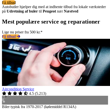
Få tilbud
Autobutler hjælper dig med at indhente tilbud fra lokale værksteder
på
Udretning af buler
til
Peugeot
nær
Næstved
Mest populære service og reparationer
Lige nu priser fra 500 kr.*
Få tilbud
Aircondition Service
4.5
(
5.213
)
Biler typisk fra 1970-2017 (kølemiddel R134A)