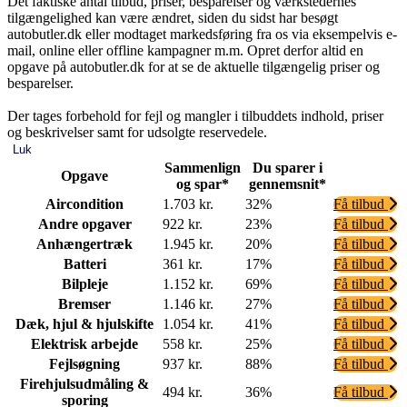
Det faktiske antal tilbud, priser, besparelser og værkstedernes
tilgængelighed kan være ændret, siden du sidst har besøgt
autobutler.dk eller modtaget markedsføring fra os via eksempelvis e-
mail, online eller offline kampagner m.m. Opret derfor altid en
opgave på autobutler.dk for at se de aktuelle tilgængelig priser og
besparelser.
Der tages forbehold for fejl og mangler i tilbuddets indhold, priser
og beskrivelser samt for udsolgte reservedele.
Luk
Sammenlign
Du sparer i
Opgave
og spar*
gennemsnit*
Aircondition
1.703 kr.
32%
Få tilbud
Andre opgaver
922 kr.
23%
Få tilbud
Anhængertræk
1.945 kr.
20%
Få tilbud
Batteri
361 kr.
17%
Få tilbud
Bilpleje
1.152 kr.
69%
Få tilbud
Bremser
1.146 kr.
27%
Få tilbud
Dæk, hjul & hjulskifte
1.054 kr.
41%
Få tilbud
Elektrisk arbejde
558 kr.
25%
Få tilbud
Fejlsøgning
937 kr.
88%
Få tilbud
Firehjulsudmåling &
494 kr.
36%
Få tilbud
sporing