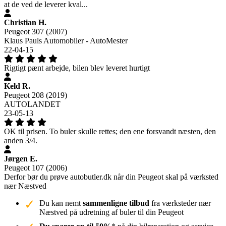
at de ved de leverer kval...
Christian H.
Peugeot 307 (2007)
Klaus Pauls Automobiler - AutoMester
22-04-15
Rigtigt pænt arbejde, bilen blev leveret hurtigt
Keld R.
Peugeot 208 (2019)
AUTOLANDET
23-05-13
OK til prisen. To buler skulle rettes; den ene forsvandt næsten, den
anden 3/4.
Jørgen E.
Peugeot 107 (2006)
Derfor bør du prøve autobutler.dk når din Peugeot skal på værksted
nær Næstved
Du kan nemt
sammenligne tilbud
fra værksteder nær
Næstved på udretning af buler til din Peugeot