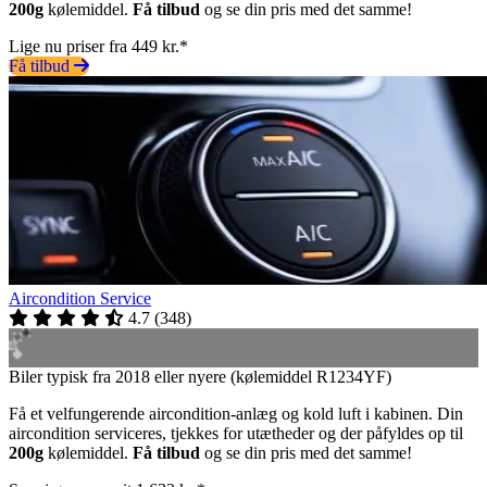
200g
kølemiddel.
Få tilbud
og se din pris med det samme!
Lige nu priser fra 449 kr.*
Få tilbud
Aircondition Service
4.7
(
348
)
Biler typisk fra 2018 eller nyere (kølemiddel R1234YF)
Få et velfungerende aircondition-anlæg og kold luft i kabinen. Din
aircondition serviceres, tjekkes for utætheder og der påfyldes op til
200g
kølemiddel.
Få tilbud
og se din pris med det samme!