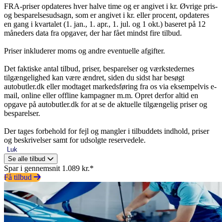
FRA-priser opdateres hver halve time og er angivet i kr. Øvrige pris-
og besparelsesudsagn, som er angivet i kr. eller procent, opdateres
en gang i kvartalet (1. jan., 1. apr., 1. jul. og 1 okt.) baseret på 12
måneders data fra opgaver, der har fået mindst fire tilbud.
Priser inkluderer moms og andre eventuelle afgifter.
Det faktiske antal tilbud, priser, besparelser og værkstedernes
tilgængelighed kan være ændret, siden du sidst har besøgt
autobutler.dk eller modtaget markedsføring fra os via eksempelvis e-
mail, online eller offline kampagner m.m. Opret derfor altid en
opgave på autobutler.dk for at se de aktuelle tilgængelig priser og
besparelser.
Der tages forbehold for fejl og mangler i tilbuddets indhold, priser
og beskrivelser samt for udsolgte reservedele.
Luk
Se alle tilbud
Spar i gennemsnit 1.089 kr.*
Få tilbud