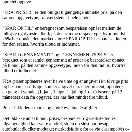
oprettet opgave.
"FRA-PRISER" er den billigst tilgængelige aktuelle pris, på den
samme opgavetype, fra værksteder i hele landet.
"SPAR OP TIL" er beregnet som besparelsen opnået mellem de
billigste og dyreste tilbud, på den samme opgavetype, hvor mindst
25% har opnået den markedsførte SPAR OP TIL besparelse, inden
for den radius, hvorfra tilbud er indhentet.
"SPAR I GENNEMSNIT" og "GENNEMSNITSPRIS" er
beregnet som et samlet gennemsnit af priser og besparelser opnået
på tilbud, på den samme opgavetype, inden for den radius, hvorfra
tilbud er indhentet.
FRA-priser opdateres hver halve time og er angivet i kr. Øvrige pris-
og besparelsesudsagn, som er angivet i kr. eller procent, opdateres
en gang i kvartalet (1. jan., 1. apr., 1. jul. og 1 okt.) baseret på 12
måneders data fra opgaver, der har fået mindst fire tilbud.
Priser inkluderer moms og andre eventuelle afgifter.
Det faktiske antal tilbud, priser, besparelser og værkstedernes
tilgængelighed kan være ændret, siden du sidst har besøgt
autobutler.dk eller modtaget markedsføring fra os via eksempelvis e-