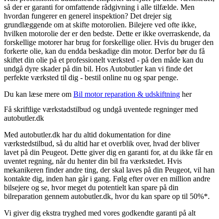
så der er garanti for omfattende rådgivning i alle tilfælde. Men
hvordan fungerer en generel inspektion? Det drejer sig
grundlæggende om at skifte motorolien. Bilejere ved ofte ikke,
hvilken motorolie der er den bedste. Dette er ikke overraskende, da
forskellige motorer har brug for forskellige olier. Hvis du bruger den
forkerte olie, kan du endda beskadige din motor. Derfor bør du få
skiftet din olie på et professionelt værksted - på den måde kan du
undgå dyre skader på din bil. Hos Autobutler kan vi finde det
perfekte værksted til dig - bestil online nu og spar penge.
Du kan læse mere om
Bil motor reparation & udskiftning
her
Få skriftlige værkstadstilbud og undgå uventede regninger med
autobutler.dk
Med autobutler.dk har du altid dokumentation for dine
værkstedstilbud, så du altid har et overblik over, hvad der bliver
lavet på din Peugeot. Dette giver dig en garanti for, at du ikke får en
uventet regning, når du henter din bil fra værkstedet. Hvis
mekanikeren finder andre ting, der skal laves på din Peugeot, vil han
kontakte dig, inden han går i gang. Følg efter over en million andre
bilsejere og se, hvor meget du potentielt kan spare på din
bilreparation gennem autobutler.dk, hvor du kan spare op til 50%*.
Vi giver dig ekstra tryghed med vores godkendte garanti på alt