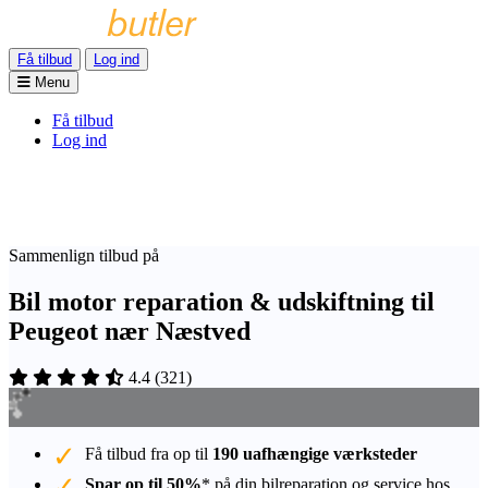
Få tilbud
Log ind
Menu
Få tilbud
Log ind
Sammenlign tilbud på
Bil motor reparation & udskiftning til
Peugeot nær Næstved
4.4
(
321
)
Få tilbud fra op til
190 uafhængige værksteder
Spar op til 50%
* på din bilreparation og service hos