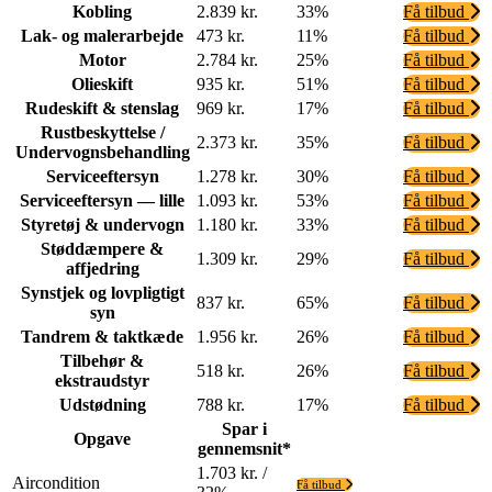
Kobling
2.839 kr.
33%
Få tilbud
Lak- og malerarbejde
473 kr.
11%
Få tilbud
Motor
2.784 kr.
25%
Få tilbud
Olieskift
935 kr.
51%
Få tilbud
Rudeskift & stenslag
969 kr.
17%
Få tilbud
Rustbeskyttelse /
2.373 kr.
35%
Få tilbud
Undervognsbehandling
Serviceeftersyn
1.278 kr.
30%
Få tilbud
Serviceeftersyn — lille
1.093 kr.
53%
Få tilbud
Styretøj & undervogn
1.180 kr.
33%
Få tilbud
Støddæmpere &
1.309 kr.
29%
Få tilbud
affjedring
Synstjek og lovpligtigt
837 kr.
65%
Få tilbud
syn
Tandrem & taktkæde
1.956 kr.
26%
Få tilbud
Tilbehør &
518 kr.
26%
Få tilbud
ekstraudstyr
Udstødning
788 kr.
17%
Få tilbud
Spar i
Opgave
gennemsnit*
1.703 kr. /
Aircondition
Få tilbud