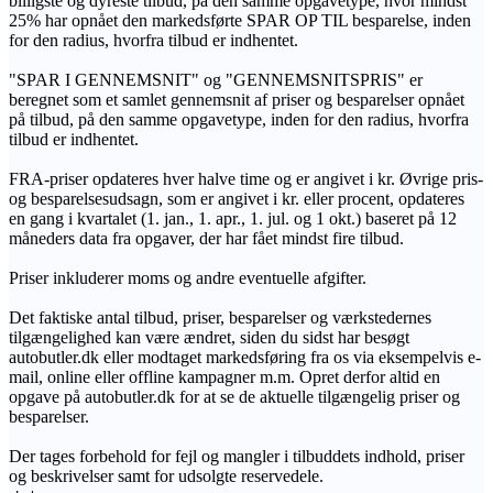
billigste og dyreste tilbud, på den samme opgavetype, hvor mindst
25% har opnået den markedsførte SPAR OP TIL besparelse, inden
for den radius, hvorfra tilbud er indhentet.
"SPAR I GENNEMSNIT" og "GENNEMSNITSPRIS" er
beregnet som et samlet gennemsnit af priser og besparelser opnået
på tilbud, på den samme opgavetype, inden for den radius, hvorfra
tilbud er indhentet.
FRA-priser opdateres hver halve time og er angivet i kr. Øvrige pris-
og besparelsesudsagn, som er angivet i kr. eller procent, opdateres
en gang i kvartalet (1. jan., 1. apr., 1. jul. og 1 okt.) baseret på 12
måneders data fra opgaver, der har fået mindst fire tilbud.
Priser inkluderer moms og andre eventuelle afgifter.
Det faktiske antal tilbud, priser, besparelser og værkstedernes
tilgængelighed kan være ændret, siden du sidst har besøgt
autobutler.dk eller modtaget markedsføring fra os via eksempelvis e-
mail, online eller offline kampagner m.m. Opret derfor altid en
opgave på autobutler.dk for at se de aktuelle tilgængelig priser og
besparelser.
Der tages forbehold for fejl og mangler i tilbuddets indhold, priser
og beskrivelser samt for udsolgte reservedele.