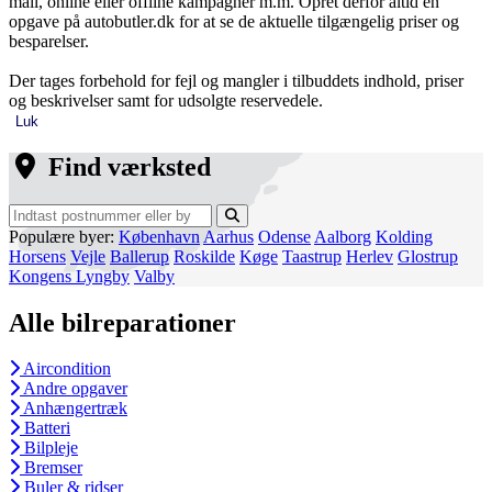
mail, online eller offline kampagner m.m. Opret derfor altid en
opgave på autobutler.dk for at se de aktuelle tilgængelig priser og
besparelser.
Der tages forbehold for fejl og mangler i tilbuddets indhold, priser
og beskrivelser samt for udsolgte reservedele.
Luk
Find værksted
Populære byer:
København
Aarhus
Odense
Aalborg
Kolding
Horsens
Vejle
Ballerup
Roskilde
Køge
Taastrup
Herlev
Glostrup
Kongens Lyngby
Valby
Alle bilreparationer
Aircondition
Andre opgaver
Anhængertræk
Batteri
Bilpleje
Bremser
Buler & ridser