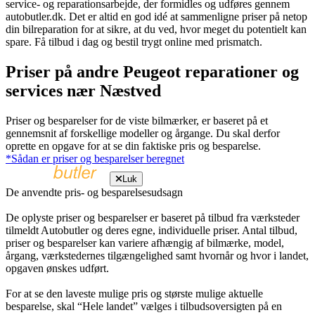
service- og reparationsarbejde, der formidles og udføres gennem
autobutler.dk. Det er altid en god idé at sammenligne priser på netop
din bilreparation for at sikre, at du ved, hvor meget du potentielt kan
spare. Få tilbud i dag og bestil trygt online med prismatch.
Priser på andre Peugeot reparationer og
services nær Næstved
Priser og besparelser for de viste bilmærker, er baseret på et
gennemsnit af forskellige modeller og årgange. Du skal derfor
oprette en opgave for at se din faktiske pris og besparelse.
*Sådan er priser og besparelser beregnet
Luk
De anvendte pris- og besparelsesudsagn
De oplyste priser og besparelser er baseret på tilbud fra værksteder
tilmeldt Autobutler og deres egne, individuelle priser. Antal tilbud,
priser og besparelser kan variere afhængig af bilmærke, model,
årgang, værkstedernes tilgængelighed samt hvornår og hvor i landet,
opgaven ønskes udført.
For at se den laveste mulige pris og største mulige aktuelle
besparelse, skal “Hele landet” vælges i tilbudsoversigten på en