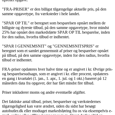
"FRA-PRISER" er den billigst tilgængelige aktuelle pris, på den
samme opgavetype, fra værksteder i hele landet.
"SPAR OP TIL" er beregnet som besparelsen opnået mellem de
billigste og dyreste tilbud, på den samme opgavetype, hvor mindst
25% har opnået den markedsførte SPAR OP TIL besparelse, inden
for den radius, hvorfra tilbud er indhentet.
"SPAR I GENNEMSNIT" og "GENNEMSNITSPRIS" er
beregnet som et samlet gennemsnit af priser og besparelser opnået
på tilbud, på den samme opgavetype, inden for den radius, hvorfra
tilbud er indhentet.
FRA-priser opdateres hver halve time og er angivet i kr. Øvrige pris-
og besparelsesudsagn, som er angivet i kr. eller procent, opdateres
en gang i kvartalet (1. jan., 1. apr., 1. jul. og 1 okt.) baseret på 12
måneders data fra opgaver, der har fået mindst fire tilbud.
Priser inkluderer moms og andre eventuelle afgifter.
Det faktiske antal tilbud, priser, besparelser og værkstedernes
tilgængelighed kan være ændret, siden du sidst har besøgt
autobutler.dk eller modtaget markedsføring fra os via eksempelvis e-