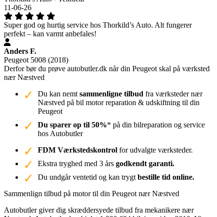
11-06-26
Super god og hurtig service hos Thorkild’s Auto. Alt fungerer
perfekt – kan varmt anbefales!
Anders F.
Peugeot 5008 (2018)
Derfor bør du prøve autobutler.dk når din Peugeot skal på værksted
nær Næstved
Du kan nemt
sammenligne tilbud
fra værksteder nær
Næstved på bil motor reparation & udskiftning til din
Peugeot
Du sparer op til 50%
* på din bilreparation og service
hos Autobutler
FDM Værkstedskontrol
for udvalgte værksteder.
Ekstra tryghed med 3 års
godkendt garanti.
Du undgår ventetid og kan trygt
bestille tid online.
Sammenlign tilbud på motor til din Peugeot nær Næstved
Autobutler giver dig skræddersyede tilbud fra mekanikere nær