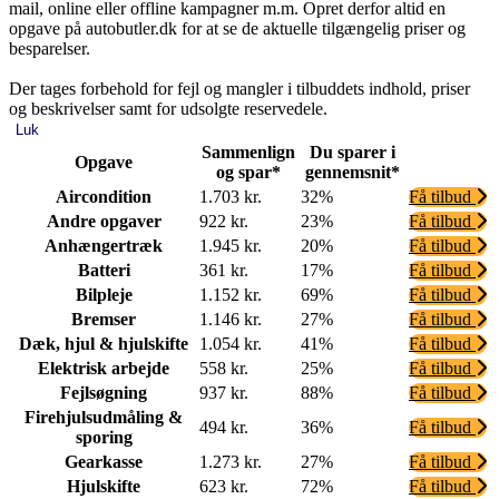
mail, online eller offline kampagner m.m. Opret derfor altid en
opgave på autobutler.dk for at se de aktuelle tilgængelig priser og
besparelser.
Der tages forbehold for fejl og mangler i tilbuddets indhold, priser
og beskrivelser samt for udsolgte reservedele.
Luk
Sammenlign
Du sparer i
Opgave
og spar*
gennemsnit*
Aircondition
1.703 kr.
32%
Få tilbud
Andre opgaver
922 kr.
23%
Få tilbud
Anhængertræk
1.945 kr.
20%
Få tilbud
Batteri
361 kr.
17%
Få tilbud
Bilpleje
1.152 kr.
69%
Få tilbud
Bremser
1.146 kr.
27%
Få tilbud
Dæk, hjul & hjulskifte
1.054 kr.
41%
Få tilbud
Elektrisk arbejde
558 kr.
25%
Få tilbud
Fejlsøgning
937 kr.
88%
Få tilbud
Firehjulsudmåling &
494 kr.
36%
Få tilbud
sporing
Gearkasse
1.273 kr.
27%
Få tilbud
Hjulskifte
623 kr.
72%
Få tilbud