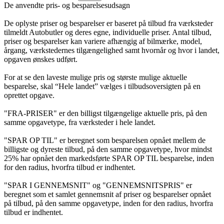
De anvendte pris- og besparelsesudsagn
De oplyste priser og besparelser er baseret på tilbud fra værksteder
tilmeldt Autobutler og deres egne, individuelle priser. Antal tilbud,
priser og besparelser kan variere afhængig af bilmærke, model,
årgang, værkstedernes tilgængelighed samt hvornår og hvor i landet,
opgaven ønskes udført.
For at se den laveste mulige pris og største mulige aktuelle
besparelse, skal “Hele landet” vælges i tilbudsoversigten på en
oprettet opgave.
"FRA-PRISER" er den billigst tilgængelige aktuelle pris, på den
samme opgavetype, fra værksteder i hele landet.
"SPAR OP TIL" er beregnet som besparelsen opnået mellem de
billigste og dyreste tilbud, på den samme opgavetype, hvor mindst
25% har opnået den markedsførte SPAR OP TIL besparelse, inden
for den radius, hvorfra tilbud er indhentet.
"SPAR I GENNEMSNIT" og "GENNEMSNITSPRIS" er
beregnet som et samlet gennemsnit af priser og besparelser opnået
på tilbud, på den samme opgavetype, inden for den radius, hvorfra
tilbud er indhentet.