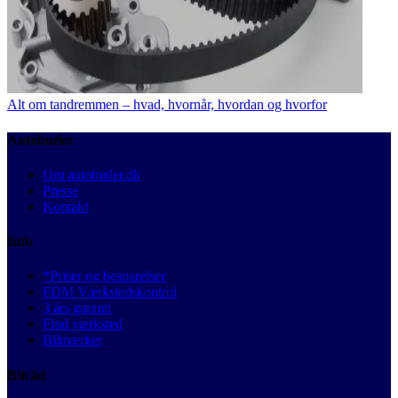
Alt om tandremmen – hvad, hvornår, hvordan og hvorfor
Autobutler
Om autobutler.dk
Presse
Kontakt
Info
*Priser og besparelser
FDM Værkstedskontrol
3 års garanti
Find værksted
Bilmærker
Bilråd