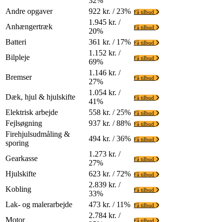
32%
Andre opgaver
922 kr. / 23%
Få tilbud
1.945 kr. /
Anhængertræk
Få tilbud
20%
Batteri
361 kr. / 17%
Få tilbud
1.152 kr. /
Bilpleje
Få tilbud
69%
1.146 kr. /
Bremser
Få tilbud
27%
1.054 kr. /
Dæk, hjul & hjulskifte
Få tilbud
41%
Elektrisk arbejde
558 kr. / 25%
Få tilbud
Fejlsøgning
937 kr. / 88%
Få tilbud
Firehjulsudmåling &
494 kr. / 36%
Få tilbud
sporing
1.273 kr. /
Gearkasse
Få tilbud
27%
Hjulskifte
623 kr. / 72%
Få tilbud
2.839 kr. /
Kobling
Få tilbud
33%
Lak- og malerarbejde
473 kr. / 11%
Få tilbud
2.784 kr. /
Motor
Få tilbud