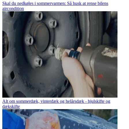
Skal du nedkøles i sommervarmen: Så husk at rense bilens
aircondition
Alt om sommerdæk, vinterdæk og helårsdæk - hjulskifte og
dækskifte