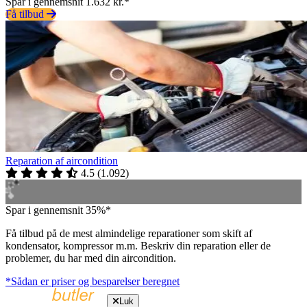
Spar i gennemsnit 1.632 kr.*
Få tilbud
Reparation af aircondition
4.5
(
1.092
)
Spar i gennemsnit 35%*
Få tilbud på de mest almindelige reparationer som skift af
kondensator, kompressor m.m. Beskriv din reparation eller de
problemer, du har med din aircondition.
*Sådan er priser og besparelser beregnet
Luk