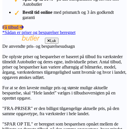
Autobutler
Bestil tid online
med prismatch og 3 års godkendt
garanti
Få tilbud
*Sådan er priser og besparelser beregnet
Luk
De anvendte pris- og besparelsesudsagn
De oplyste priser og besparelser er baseret på tilbud fra værksteder
tilmeldt Autobutler og deres egne, individuelle priser. Antal tilbud,
priser og besparelser kan variere afhængig af bilmærke, model,
årgang, værkstedernes tilgængelighed samt hvornår og hvor i landet,
opgaven ønskes udført.
For at se den laveste mulige pris og største mulige aktuelle
besparelse, skal “Hele landet” vælges i tilbudsoversigten på en
oprettet opgave.
"FRA-PRISER" er den billigst tilgængelige aktuelle pris, på den
samme opgavetype, fra værksteder i hele landet.
"SPAR OP TIL" er beregnet som besparelsen opnået mellem de