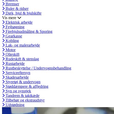
Bremser
Buler & ridser
Dæk, hjul & hjulskifte
Vis mere
Elektrisk arbejde
Fejlsøgning
Firehjulsudmåling & Sporing
Gearkasse
Kobling
Lak- og malerarbejde
Motor
Olieskift
Rudeskift & stenslag
Rustarbejde
Rustbeskyttelse / Undervognsbehandling
Serviceeftersyn
Skadesarbejde
Styretøj & undervogn
Støddæmpere & affjedring
Syn og synstjek
Tandrem & taktkæde
Tilbehør og ekstraudstyr
Udstødning