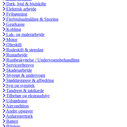
Dæk, hjul & hjulskifte
Elektrisk arbejde
Fejlsøgning
Firehjulsudmåling & Sporing
Gearkasse
Kobling
Lak- og malerarbejde
Motor
Olieskift
Rudeskift & stenslag
Rustarbejde
Rustbeskyttelse / Undervognsbehandling
Serviceeftersyn
Skadesarbejde
Styretøj & undervogn
Støddæmpere & affjedring
Syn og synstjek
Tandrem & taktkæde
Tilbehør og ekstraudstyr
Udstødning
Aircondition
Andre opgaver
Anhængertræk
Batteri
Bilpleje