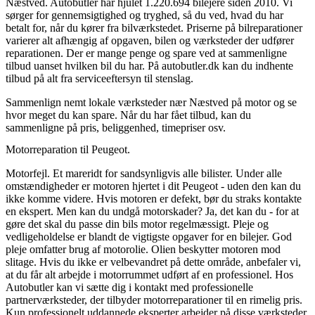
Næstved. Autobutler har hjulet 1.220.694 bilejere siden 2010. Vi
sørger for gennemsigtighed og tryghed, så du ved, hvad du har
betalt for, når du kører fra bilværkstedet. Priserne på bilreparationer
varierer alt afhængig af opgaven, bilen og værksteder der udfører
reparationen. Der er mange penge og spare ved at sammenligne
tilbud uanset hvilken bil du har. På autobutler.dk kan du indhente
tilbud på alt fra serviceeftersyn til stenslag.
Sammenlign nemt lokale værksteder nær Næstved på motor og se
hvor meget du kan spare. Når du har fået tilbud, kan du
sammenligne på pris, beliggenhed, timepriser osv.
Motorreparation til Peugeot.
Motorfejl. Et mareridt for sandsynligvis alle bilister. Under alle
omstændigheder er motoren hjertet i dit Peugeot - uden den kan du
ikke komme videre. Hvis motoren er defekt, bør du straks kontakte
en ekspert. Men kan du undgå motorskader? Ja, det kan du - for at
gøre det skal du passe din bils motor regelmæssigt. Pleje og
vedligeholdelse er blandt de vigtigste opgaver for en bilejer. God
pleje omfatter brug af motorolie. Olien beskytter motoren mod
slitage. Hvis du ikke er velbevandret på dette område, anbefaler vi,
at du får alt arbejde i motorrummet udført af en professionel. Hos
Autobutler kan vi sætte dig i kontakt med professionelle
partnerværksteder, der tilbyder motorreparationer til en rimelig pris.
Kun professionelt uddannede eksperter arbejder på disse værksteder,