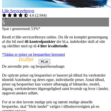
Lille Serviceeftersyn
4.6
(
2.944
)
Spar i gennemsnit 53%*
Bestil et lille serviceeftersyn online. Du får en komplet gennemgang
af din bil med
46 kontrolpunkter
der bl.a. indeholder skift af olie
og oliefilter med op til
4 liter kvalitetsolie
.
*Sådan er priser og besparelser beregnet
Luk
De anvendte pris- og besparelsesudsagn
De oplyste priser og besparelser er baseret på tilbud fra værksteder
tilmeldt Autobutler og deres egne, individuelle priser. Antal tilbud,
priser og besparelser kan variere afhængig af bilmærke, model,
årgang, værkstedernes tilgængelighed samt hvornår og hvor i landet,
opgaven ønskes udført.
For at se den laveste mulige pris og største mulige aktuelle
besparelse, skal “Hele landet” vælges i tilbudsoversigten på en
oprettet opgave.