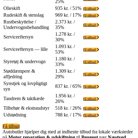
25%
Olieskift
935 kr. / 51%
Få tilbud
Rudeskift & stenslag
969 kr. / 17%
Få tilbud
Rustbeskyttelse /
2.373 kr. /
Få tilbud
Undervognsbehandling
35%
1.278 kr. /
Serviceeftersyn
Få tilbud
30%
1.093 kr. /
Serviceeftersyn — lille
Få tilbud
53%
1.180 kr. /
Styretøj & undervogn
Få tilbud
33%
Støddæmpere &
1.309 kr. /
Få tilbud
affjedring
29%
Synstjek og lovpligtigt
837 kr. / 65%
Få tilbud
syn
1.956 kr. /
Tandrem & taktkæde
Få tilbud
26%
Tilbehør & ekstraudstyr
518 kr. / 26%
Få tilbud
Udstødning
788 kr. / 17%
Få tilbud
Få tilbud
Autobutler hjælper dig med at indhente tilbud fra lokale værksteder
på
Motor reparation & udskiftning
til
Peugeot
nær
Næstved