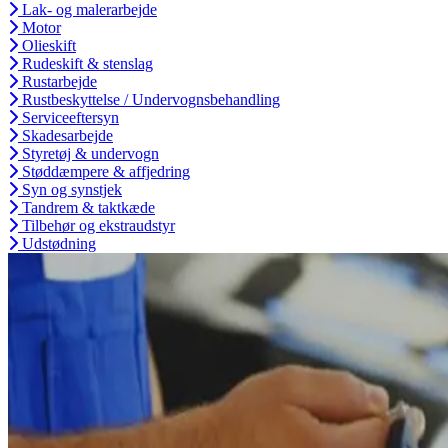
Lak- og malerarbejde
Motor
Olieskift
Rudeskift & stenslag
Rustarbejde
Rustbeskyttelse / Undervognsbehandling
Serviceeftersyn
Skadesarbejde
Styretøj & undervogn
Støddæmpere & affjedring
Syn og synstjek
Tandrem & taktkæde
Tilbehør og ekstraudstyr
Udstødning