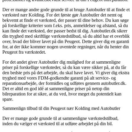
Der er mange andre gode grunde til at bruge Autobutler til at finde et
værksted nær Kolding. For det første gør Autobutler det nemt og
bekvemt at finde et værksted, der passer til dine behov. Du kan søge
på forskellige kriterier som f.eks. pris, anmeldelser og afstand, så du
kan finde det værksted, der passer bedst til dig. Autobutler.dk sikrer
din tryghed med skriftlige værkstedstilbud, så du altid har et overblik
over, hvad der bliver lavet på din Peugeot. Dette giver dig en garanti
for, at der ikke kommer nogen uventede regninger, når du henter din
Peugeot fra værkstedet.
For det andet giver Autobutler dig mulighed for at sammenligne
priser på forskellige værksteder, så du kan være sikker på, at du får
den bedste pris på det arbejde, du skal have lavet. Vi giver dig ekstra
tryghed med vores FDM-godkendte garanti på alt service- og
reparationsarbejde, der formidles og udføres gennem autobutler.dk.
Det er altid en god idé at sammenligne priser på netop din
bilreparation for at sikre, at du ved, hvor meget du potentielt kan
spare.
Sammenlign tilbud til din Peugeot nær Kolding med Autobutler
Der er mange gode grunde til at sammenligne værkstedstilbud,
inden du vælger et værksted til at udføre arbejdet på din bil.