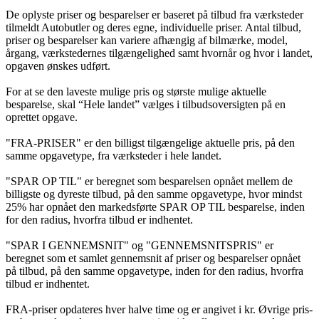
De oplyste priser og besparelser er baseret på tilbud fra værksteder
tilmeldt Autobutler og deres egne, individuelle priser. Antal tilbud,
priser og besparelser kan variere afhængig af bilmærke, model,
årgang, værkstedernes tilgængelighed samt hvornår og hvor i landet,
opgaven ønskes udført.
For at se den laveste mulige pris og største mulige aktuelle
besparelse, skal “Hele landet” vælges i tilbudsoversigten på en
oprettet opgave.
"FRA-PRISER" er den billigst tilgængelige aktuelle pris, på den
samme opgavetype, fra værksteder i hele landet.
"SPAR OP TIL" er beregnet som besparelsen opnået mellem de
billigste og dyreste tilbud, på den samme opgavetype, hvor mindst
25% har opnået den markedsførte SPAR OP TIL besparelse, inden
for den radius, hvorfra tilbud er indhentet.
"SPAR I GENNEMSNIT" og "GENNEMSNITSPRIS" er
beregnet som et samlet gennemsnit af priser og besparelser opnået
på tilbud, på den samme opgavetype, inden for den radius, hvorfra
tilbud er indhentet.
FRA-priser opdateres hver halve time og er angivet i kr. Øvrige pris-