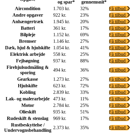
og spar*
gennemsnit*
Aircondition
1.703 kr.
32%
Få tilbud
Andre opgaver
922 kr.
23%
Få tilbud
Anhængertræk
1.945 kr.
20%
Få tilbud
Batteri
361 kr.
17%
Få tilbud
Bilpleje
1.152 kr.
69%
Få tilbud
Bremser
1.146 kr.
27%
Få tilbud
Dæk, hjul & hjulskifte
1.054 kr.
41%
Få tilbud
Elektrisk arbejde
558 kr.
25%
Få tilbud
Fejlsøgning
937 kr.
88%
Få tilbud
Firehjulsudmåling &
494 kr.
36%
Få tilbud
sporing
Gearkasse
1.273 kr.
27%
Få tilbud
Hjulskifte
623 kr.
72%
Få tilbud
Kobling
2.839 kr.
33%
Få tilbud
Lak- og malerarbejde
473 kr.
11%
Få tilbud
Motor
2.784 kr.
25%
Få tilbud
Olieskift
935 kr.
51%
Få tilbud
Rudeskift & stenslag
969 kr.
17%
Få tilbud
Rustbeskyttelse /
2.373 kr.
35%
Få tilbud
Undervognsbehandling