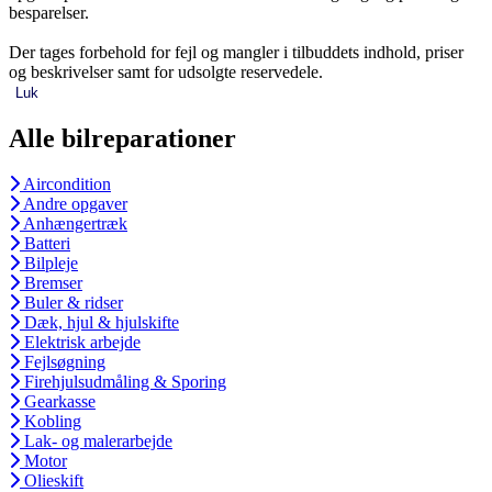
besparelser.
Der tages forbehold for fejl og mangler i tilbuddets indhold, priser
og beskrivelser samt for udsolgte reservedele.
Luk
Alle bilreparationer
Aircondition
Andre opgaver
Anhængertræk
Batteri
Bilpleje
Bremser
Buler & ridser
Dæk, hjul & hjulskifte
Elektrisk arbejde
Fejlsøgning
Firehjulsudmåling & Sporing
Gearkasse
Kobling
Lak- og malerarbejde
Motor
Olieskift