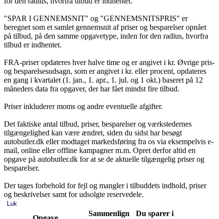
for den radius, hvorfra tilbud er indhentet.
"SPAR I GENNEMSNIT" og "GENNEMSNITSPRIS" er
beregnet som et samlet gennemsnit af priser og besparelser opnået
på tilbud, på den samme opgavetype, inden for den radius, hvorfra
tilbud er indhentet.
FRA-priser opdateres hver halve time og er angivet i kr. Øvrige pris-
og besparelsesudsagn, som er angivet i kr. eller procent, opdateres
en gang i kvartalet (1. jan., 1. apr., 1. jul. og 1 okt.) baseret på 12
måneders data fra opgaver, der har fået mindst fire tilbud.
Priser inkluderer moms og andre eventuelle afgifter.
Det faktiske antal tilbud, priser, besparelser og værkstedernes
tilgængelighed kan være ændret, siden du sidst har besøgt
autobutler.dk eller modtaget markedsføring fra os via eksempelvis e-
mail, online eller offline kampagner m.m. Opret derfor altid en
opgave på autobutler.dk for at se de aktuelle tilgængelig priser og
besparelser.
Der tages forbehold for fejl og mangler i tilbuddets indhold, priser
og beskrivelser samt for udsolgte reservedele.
Luk
Sammenlign
Du sparer i
Opgave