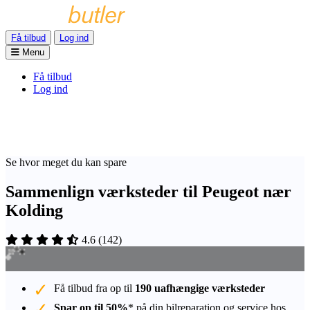
Få tilbud
Log ind
Menu
Få tilbud
Log ind
Se hvor meget du kan spare
Sammenlign værksteder til Peugeot nær
Kolding
4.6
(
142
)
Få tilbud fra op til
190 uafhængige værksteder
Spar op til 50%
* på din bilreparation og service hos