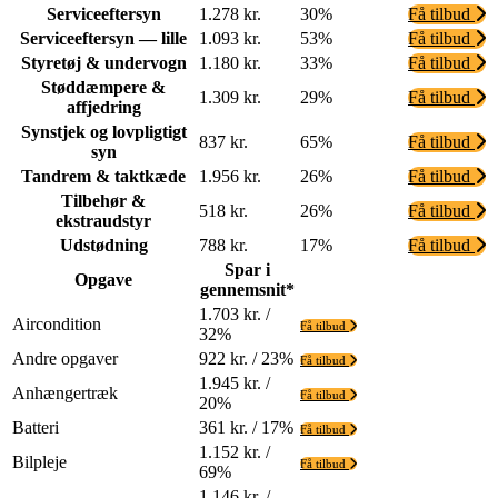
Serviceeftersyn
1.278 kr.
30%
Få tilbud
Serviceeftersyn — lille
1.093 kr.
53%
Få tilbud
Styretøj & undervogn
1.180 kr.
33%
Få tilbud
Støddæmpere &
1.309 kr.
29%
Få tilbud
affjedring
Synstjek og lovpligtigt
837 kr.
65%
Få tilbud
syn
Tandrem & taktkæde
1.956 kr.
26%
Få tilbud
Tilbehør &
518 kr.
26%
Få tilbud
ekstraudstyr
Udstødning
788 kr.
17%
Få tilbud
Spar i
Opgave
gennemsnit*
1.703 kr. /
Aircondition
Få tilbud
32%
Andre opgaver
922 kr. / 23%
Få tilbud
1.945 kr. /
Anhængertræk
Få tilbud
20%
Batteri
361 kr. / 17%
Få tilbud
1.152 kr. /
Bilpleje
Få tilbud
69%
1.146 kr. /