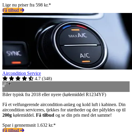
Lige nu priser fra 598 kr.*
Få tilbud
Aircondition Service
4.7
(
348
)
Biler typisk fra 2018 eller nyere (kølemiddel R1234YF)
Få et velfungerende aircondition-anlæg og kold luft i kabinen. Din
aircondition serviceres, tjekkes for utætheder og der påfyldes op til
200g
kølemiddel.
Få tilbud
og se din pris med det samme!
Spar i gennemsnit 1.632 kr.*
Få tilbud