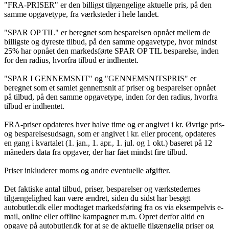
"FRA-PRISER" er den billigst tilgængelige aktuelle pris, på den
samme opgavetype, fra værksteder i hele landet.
"SPAR OP TIL" er beregnet som besparelsen opnået mellem de
billigste og dyreste tilbud, på den samme opgavetype, hvor mindst
25% har opnået den markedsførte SPAR OP TIL besparelse, inden
for den radius, hvorfra tilbud er indhentet.
"SPAR I GENNEMSNIT" og "GENNEMSNITSPRIS" er
beregnet som et samlet gennemsnit af priser og besparelser opnået
på tilbud, på den samme opgavetype, inden for den radius, hvorfra
tilbud er indhentet.
FRA-priser opdateres hver halve time og er angivet i kr. Øvrige pris-
og besparelsesudsagn, som er angivet i kr. eller procent, opdateres
en gang i kvartalet (1. jan., 1. apr., 1. jul. og 1 okt.) baseret på 12
måneders data fra opgaver, der har fået mindst fire tilbud.
Priser inkluderer moms og andre eventuelle afgifter.
Det faktiske antal tilbud, priser, besparelser og værkstedernes
tilgængelighed kan være ændret, siden du sidst har besøgt
autobutler.dk eller modtaget markedsføring fra os via eksempelvis e-
mail, online eller offline kampagner m.m. Opret derfor altid en
opgave på autobutler.dk for at se de aktuelle tilgængelig priser og