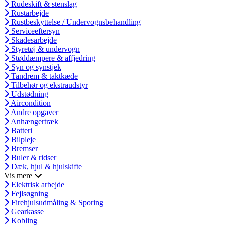
Rudeskift & stenslag
Rustarbejde
Rustbeskyttelse / Undervognsbehandling
Serviceeftersyn
Skadesarbejde
Styretøj & undervogn
Støddæmpere & affjedring
Syn og synstjek
Tandrem & taktkæde
Tilbehør og ekstraudstyr
Udstødning
Aircondition
Andre opgaver
Anhængertræk
Batteri
Bilpleje
Bremser
Buler & ridser
Dæk, hjul & hjulskifte
Vis mere
Elektrisk arbejde
Fejlsøgning
Firehjulsudmåling & Sporing
Gearkasse
Kobling