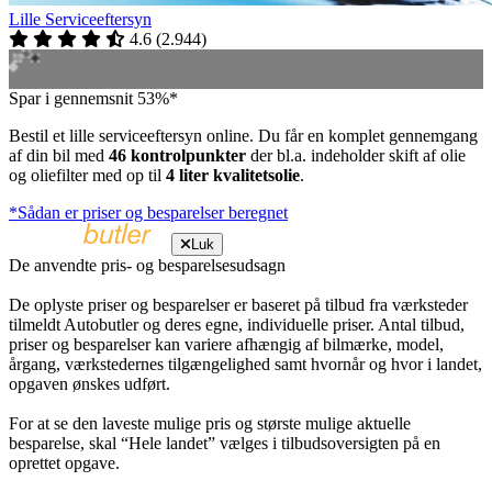
Lille Serviceeftersyn
4.6
(
2.944
)
Spar i gennemsnit 53%*
Bestil et lille serviceeftersyn online. Du får en komplet gennemgang
af din bil med
46 kontrolpunkter
der bl.a. indeholder skift af olie
og oliefilter med op til
4 liter kvalitetsolie
.
*Sådan er priser og besparelser beregnet
Luk
De anvendte pris- og besparelsesudsagn
De oplyste priser og besparelser er baseret på tilbud fra værksteder
tilmeldt Autobutler og deres egne, individuelle priser. Antal tilbud,
priser og besparelser kan variere afhængig af bilmærke, model,
årgang, værkstedernes tilgængelighed samt hvornår og hvor i landet,
opgaven ønskes udført.
For at se den laveste mulige pris og største mulige aktuelle
besparelse, skal “Hele landet” vælges i tilbudsoversigten på en
oprettet opgave.