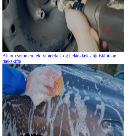
Alt om sommerdæk, vinterdæk og helårsdæk - hjulskifte og
dækskifte