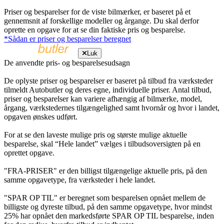
Priser og besparelser for de viste bilmærker, er baseret på et
gennemsnit af forskellige modeller og årgange. Du skal derfor
oprette en opgave for at se din faktiske pris og besparelse.
*Sådan er priser og besparelser beregnet
Luk
De anvendte pris- og besparelsesudsagn
De oplyste priser og besparelser er baseret på tilbud fra værksteder
tilmeldt Autobutler og deres egne, individuelle priser. Antal tilbud,
priser og besparelser kan variere afhængig af bilmærke, model,
årgang, værkstedernes tilgængelighed samt hvornår og hvor i landet,
opgaven ønskes udført.
For at se den laveste mulige pris og største mulige aktuelle
besparelse, skal “Hele landet” vælges i tilbudsoversigten på en
oprettet opgave.
"FRA-PRISER" er den billigst tilgængelige aktuelle pris, på den
samme opgavetype, fra værksteder i hele landet.
"SPAR OP TIL" er beregnet som besparelsen opnået mellem de
billigste og dyreste tilbud, på den samme opgavetype, hvor mindst
25% har opnået den markedsførte SPAR OP TIL besparelse, inden