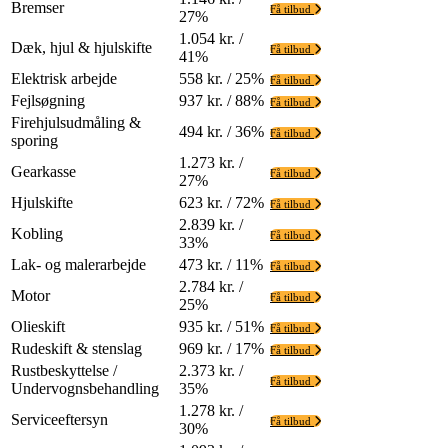
Bremser
Få tilbud
27%
1.054 kr. /
Dæk, hjul & hjulskifte
Få tilbud
41%
Elektrisk arbejde
558 kr. / 25%
Få tilbud
Fejlsøgning
937 kr. / 88%
Få tilbud
Firehjulsudmåling &
494 kr. / 36%
Få tilbud
sporing
1.273 kr. /
Gearkasse
Få tilbud
27%
Hjulskifte
623 kr. / 72%
Få tilbud
2.839 kr. /
Kobling
Få tilbud
33%
Lak- og malerarbejde
473 kr. / 11%
Få tilbud
2.784 kr. /
Motor
Få tilbud
25%
Olieskift
935 kr. / 51%
Få tilbud
Rudeskift & stenslag
969 kr. / 17%
Få tilbud
Rustbeskyttelse /
2.373 kr. /
Få tilbud
Undervognsbehandling
35%
1.278 kr. /
Serviceeftersyn
Få tilbud
30%