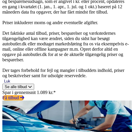
og besparelsesudsagn, som er angivet i kr. eller procent, opdateres
en gang i kvartalet (1. jan., 1. apr., 1. jul. og 1 okt.) baseret på 12
måneders data fra opgaver, der har fået mindst fire tilbud.
Priser inkluderer moms og andre eventuelle afgifter.
Det faktiske antal tilbud, priser, besparelser og værkstedernes
tilgængelighed kan være ændret, siden du sidst har besøgt
autobutler.dk eller modtaget markedsføring fra os via eksempelvis e-
mail, online eller offline kampagner m.m. Opret derfor altid en
opgave på autobutler.dk for at se de aktuelle tilgængelig priser og
besparelser.
Der tages forbehold for fejl og mangler i tilbuddets indhold, priser
og beskrivelser samt for udsolgte reservedele.
Luk
Se alle tilbud
Spar i gennemsnit 1.089 kr.*
Få tilbud