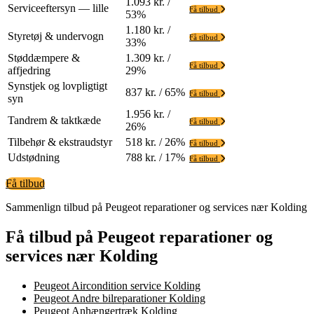
1.093 kr. /
Serviceeftersyn — lille
Få tilbud
53%
1.180 kr. /
Styretøj & undervogn
Få tilbud
33%
Støddæmpere &
1.309 kr. /
Få tilbud
affjedring
29%
Synstjek og lovpligtigt
837 kr. / 65%
Få tilbud
syn
1.956 kr. /
Tandrem & taktkæde
Få tilbud
26%
Tilbehør & ekstraudstyr
518 kr. / 26%
Få tilbud
Udstødning
788 kr. / 17%
Få tilbud
Få tilbud
Sammenlign tilbud på Peugeot reparationer og services nær Kolding
Få tilbud på Peugeot reparationer og
services nær Kolding
Peugeot Aircondition service Kolding
Peugeot Andre bilreparationer Kolding
Peugeot Anhængertræk Kolding