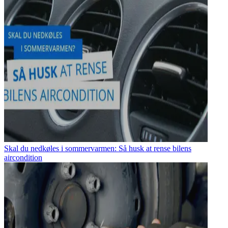
Skal du nedkøles i sommervarmen: Så husk at rense bilens
aircondition