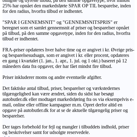
billigste og dyreste tilbud, på den samme opgavetype, hvor mindst
25% har opnået den markedsførte SPAR OP TIL besparelse, inden
for den radius, hvorfra tilbud er indhentet.
"SPAR I GENNEMSNIT" og "GENNEMSNITSPRIS" er
beregnet som et samlet gennemsnit af priser og besparelser opnået
på tilbud, på den samme opgavetype, inden for den radius, hvorfra
tilbud er indhentet.
FRA-priser opdateres hver halve time og er angivet i kr. Øvrige pris-
og besparelsesudsagn, som er angivet i kr. eller procent, opdateres
en gang i kvartalet (1. jan., 1. apr., 1. jul. og 1 okt.) baseret på 12
måneders data fra opgaver, der har fået mindst fire tilbud.
Priser inkluderer moms og andre eventuelle afgifter.
Det faktiske antal tilbud, priser, besparelser og værkstedernes
tilgængelighed kan være ændret, siden du sidst har besøgt
autobutler.dk eller modtaget markedsføring fra os via eksempelvis e-
mail, online eller offline kampagner m.m. Opret derfor altid en
opgave på autobutler.dk for at se de aktuelle tilgængelig priser og
besparelser.
Der tages forbehold for fejl og mangler i tilbuddets indhold, priser
og beskrivelser samt for udsolgte reservedele.