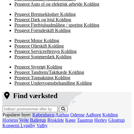
Peugeot Auto el og elektrisk arbejde Kolding
Peugeot Bremseklodser Kolding
Peugeot Dæk og hjul Kolding
Peugeot Firehjulsudmåling / sporing Kolding
Peugeot Forrudeskift Kolding
Peugeot Motor Kolding
Peugeot Olieskift Kolding
Peugeot Serviceeftersyn Kolding
Peugeot Sommerdæk Kolding
Peugeot Styretøj Kolding
Peugeot Tandrem/Taktkæde Kolding
Peugeot Toppakning Kolding
Peugeot Undervognsbehandling Kolding
Find værksted
Populære byer:
København
Aarhus
Odense
Aalborg
Kolding
Horsens
Vejle
Ballerup
Roskilde
Køge
Taastrup
Herlev
Glostrup
Kongens Lyngby
Valby