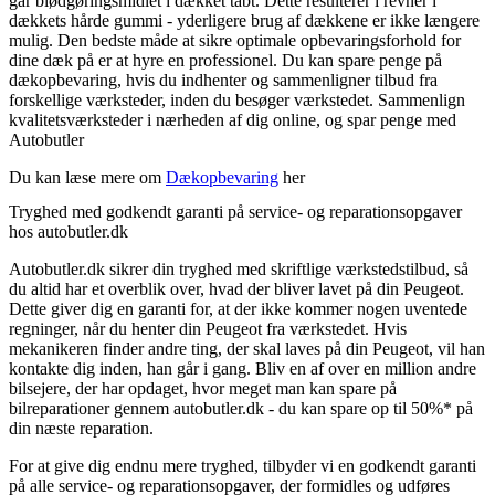
går blødgøringsmidlet i dækket tabt. Dette resulterer i revner i
dækkets hårde gummi - yderligere brug af dækkene er ikke længere
mulig. Den bedste måde at sikre optimale opbevaringsforhold for
dine dæk på er at hyre en professionel. Du kan spare penge på
dækopbevaring, hvis du indhenter og sammenligner tilbud fra
forskellige værksteder, inden du besøger værkstedet. Sammenlign
kvalitetsværksteder i nærheden af dig online, og spar penge med
Autobutler
Du kan læse mere om
Dækopbevaring
her
Tryghed med godkendt garanti på service- og reparationsopgaver
hos autobutler.dk
Autobutler.dk sikrer din tryghed med skriftlige værkstedstilbud, så
du altid har et overblik over, hvad der bliver lavet på din Peugeot.
Dette giver dig en garanti for, at der ikke kommer nogen uventede
regninger, når du henter din Peugeot fra værkstedet. Hvis
mekanikeren finder andre ting, der skal laves på din Peugeot, vil han
kontakte dig inden, han går i gang. Bliv en af over en million andre
bilsejere, der har opdaget, hvor meget man kan spare på
bilreparationer gennem autobutler.dk - du kan spare op til 50%* på
din næste reparation.
For at give dig endnu mere tryghed, tilbyder vi en godkendt garanti
på alle service- og reparationsopgaver, der formidles og udføres