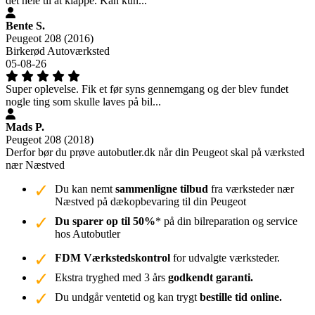
det hele til at klappe. Kan kun...
Bente S.
Peugeot 208 (2016)
Birkerød Autoværksted
05-08-26
Super oplevelse. Fik et før syns gennemgang og der blev fundet
nogle ting som skulle laves på bil...
Mads P.
Peugeot 208 (2018)
Derfor bør du prøve autobutler.dk når din Peugeot skal på værksted
nær Næstved
Du kan nemt
sammenligne tilbud
fra værksteder nær
Næstved på dækopbevaring til din Peugeot
Du sparer op til 50%
* på din bilreparation og service
hos Autobutler
FDM Værkstedskontrol
for udvalgte værksteder.
Ekstra tryghed med 3 års
godkendt garanti.
Du undgår ventetid og kan trygt
bestille tid online.