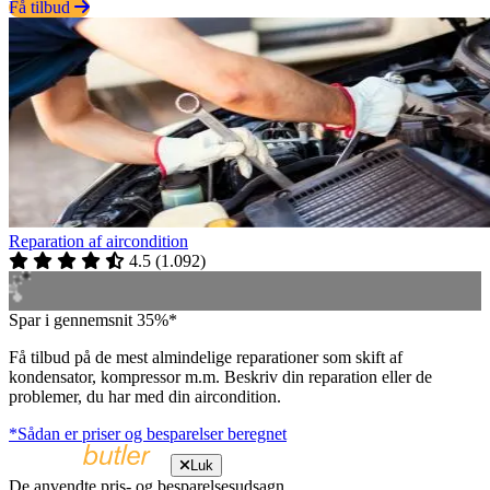
Få tilbud
Reparation af aircondition
4.5
(
1.092
)
Spar i gennemsnit 35%*
Få tilbud på de mest almindelige reparationer som skift af
kondensator, kompressor m.m. Beskriv din reparation eller de
problemer, du har med din aircondition.
*Sådan er priser og besparelser beregnet
Luk
De anvendte pris- og besparelsesudsagn