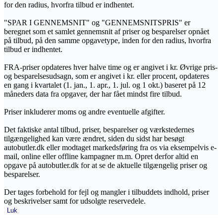
for den radius, hvorfra tilbud er indhentet.
"SPAR I GENNEMSNIT" og "GENNEMSNITSPRIS" er
beregnet som et samlet gennemsnit af priser og besparelser opnået
på tilbud, på den samme opgavetype, inden for den radius, hvorfra
tilbud er indhentet.
FRA-priser opdateres hver halve time og er angivet i kr. Øvrige pris-
og besparelsesudsagn, som er angivet i kr. eller procent, opdateres
en gang i kvartalet (1. jan., 1. apr., 1. jul. og 1 okt.) baseret på 12
måneders data fra opgaver, der har fået mindst fire tilbud.
Priser inkluderer moms og andre eventuelle afgifter.
Det faktiske antal tilbud, priser, besparelser og værkstedernes
tilgængelighed kan være ændret, siden du sidst har besøgt
autobutler.dk eller modtaget markedsføring fra os via eksempelvis e-
mail, online eller offline kampagner m.m. Opret derfor altid en
opgave på autobutler.dk for at se de aktuelle tilgængelig priser og
besparelser.
Der tages forbehold for fejl og mangler i tilbuddets indhold, priser
og beskrivelser samt for udsolgte reservedele.
Luk