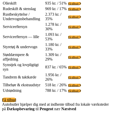
Olieskift
935 kr. / 51%
Få tilbud
Rudeskift & stenslag
969 kr. / 17%
Få tilbud
Rustbeskyttelse /
2.373 kr. /
Få tilbud
Undervognsbehandling
35%
1.278 kr. /
Serviceeftersyn
Få tilbud
30%
1.093 kr. /
Serviceeftersyn — lille
Få tilbud
53%
1.180 kr. /
Styretøj & undervogn
Få tilbud
33%
Støddæmpere &
1.309 kr. /
Få tilbud
affjedring
29%
Synstjek og lovpligtigt
837 kr. / 65%
Få tilbud
syn
1.956 kr. /
Tandrem & taktkæde
Få tilbud
26%
Tilbehør & ekstraudstyr
518 kr. / 26%
Få tilbud
Udstødning
788 kr. / 17%
Få tilbud
Få tilbud
Autobutler hjælper dig med at indhente tilbud fra lokale værksteder
på
Dækopbevaring
til
Peugeot
nær
Næstved