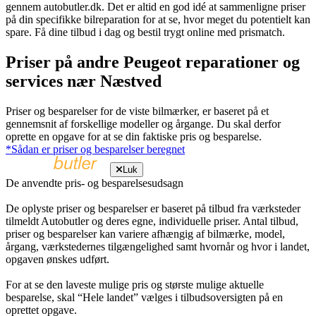
gennem autobutler.dk. Det er altid en god idé at sammenligne priser
på din specifikke bilreparation for at se, hvor meget du potentielt kan
spare. Få dine tilbud i dag og bestil trygt online med prismatch.
Priser på andre Peugeot reparationer og
services nær Næstved
Priser og besparelser for de viste bilmærker, er baseret på et
gennemsnit af forskellige modeller og årgange. Du skal derfor
oprette en opgave for at se din faktiske pris og besparelse.
*Sådan er priser og besparelser beregnet
Luk
De anvendte pris- og besparelsesudsagn
De oplyste priser og besparelser er baseret på tilbud fra værksteder
tilmeldt Autobutler og deres egne, individuelle priser. Antal tilbud,
priser og besparelser kan variere afhængig af bilmærke, model,
årgang, værkstedernes tilgængelighed samt hvornår og hvor i landet,
opgaven ønskes udført.
For at se den laveste mulige pris og største mulige aktuelle
besparelse, skal “Hele landet” vælges i tilbudsoversigten på en
oprettet opgave.