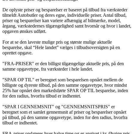
De oplyste priser og besparelser er baseret på tilbud fra værksteder
tilmeldt Autobutler og deres egne, individuelle priser. Antal tilbud,
priser og besparelser kan variere afhængig af bilmærke, model,
årgang, værkstedernes tilgængelighed samt hvornår og hvor i landet,
opgaven ønskes udført.
For at se den laveste mulige pris og største mulige aktuelle
besparelse, skal “Hele landet” vælges i tilbudsoversigten på en
oprettet opgave.
"FRA-PRISER" er den billigst tilgængelige aktuelle pris, på den
samme opgavetype, fra værksteder i hele landet.
"SPAR OP TIL" er beregnet som besparelsen opnået mellem de
billigste og dyreste tilbud, på den samme opgavetype, hvor mindst
25% har opnået den markedsførte SPAR OP TIL besparelse, inden
for den radius, hvorfra tilbud er indhentet.
"SPAR I GENNEMSNIT" og "GENNEMSNITSPRIS" er
beregnet som et samlet gennemsnit af priser og besparelser opnået
på tilbud, på den samme opgavetype, inden for den radius, hvorfra
tilbud er indhentet.
FRA-priser opdateres hver halve time og er angivet i kr. Øvrige pris-