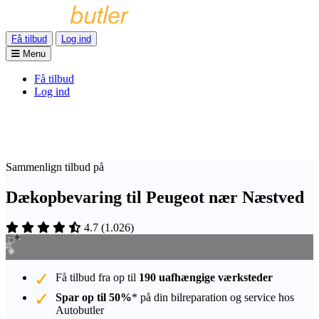
Få tilbud
Log ind
Menu
Få tilbud
Log ind
Sammenlign tilbud på
Dækopbevaring til Peugeot nær Næstved
4.7
(
1.026
)
Få tilbud fra op til
190 uafhængige værksteder
Spar op til 50%
* på din bilreparation og service hos
Autobutler