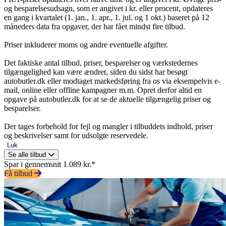
og besparelsesudsagn, som er angivet i kr. eller procent, opdateres
en gang i kvartalet (1. jan., 1. apr., 1. jul. og 1 okt.) baseret på 12
måneders data fra opgaver, der har fået mindst fire tilbud.
Priser inkluderer moms og andre eventuelle afgifter.
Det faktiske antal tilbud, priser, besparelser og værkstedernes
tilgængelighed kan være ændret, siden du sidst har besøgt
autobutler.dk eller modtaget markedsføring fra os via eksempelvis e-
mail, online eller offline kampagner m.m. Opret derfor altid en
opgave på autobutler.dk for at se de aktuelle tilgængelig priser og
besparelser.
Der tages forbehold for fejl og mangler i tilbuddets indhold, priser
og beskrivelser samt for udsolgte reservedele.
Luk
Se alle tilbud
Spar i gennemsnit 1.089 kr.*
Få tilbud