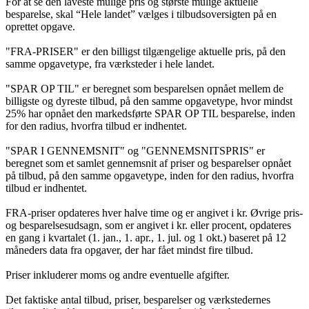
For at se den laveste mulige pris og største mulige aktuelle
besparelse, skal “Hele landet” vælges i tilbudsoversigten på en
oprettet opgave.
"FRA-PRISER" er den billigst tilgængelige aktuelle pris, på den
samme opgavetype, fra værksteder i hele landet.
"SPAR OP TIL" er beregnet som besparelsen opnået mellem de
billigste og dyreste tilbud, på den samme opgavetype, hvor mindst
25% har opnået den markedsførte SPAR OP TIL besparelse, inden
for den radius, hvorfra tilbud er indhentet.
"SPAR I GENNEMSNIT" og "GENNEMSNITSPRIS" er
beregnet som et samlet gennemsnit af priser og besparelser opnået
på tilbud, på den samme opgavetype, inden for den radius, hvorfra
tilbud er indhentet.
FRA-priser opdateres hver halve time og er angivet i kr. Øvrige pris-
og besparelsesudsagn, som er angivet i kr. eller procent, opdateres
en gang i kvartalet (1. jan., 1. apr., 1. jul. og 1 okt.) baseret på 12
måneders data fra opgaver, der har fået mindst fire tilbud.
Priser inkluderer moms og andre eventuelle afgifter.
Det faktiske antal tilbud, priser, besparelser og værkstedernes