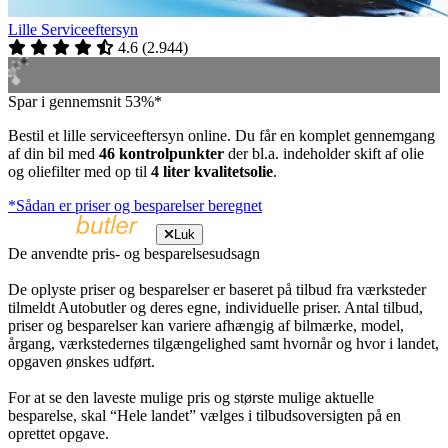
Lille Serviceeftersyn
4.6
(
2.944
)
Spar i gennemsnit 53%*
Bestil et lille serviceeftersyn online. Du får en komplet gennemgang
af din bil med
46 kontrolpunkter
der bl.a. indeholder skift af olie
og oliefilter med op til
4 liter kvalitetsolie
.
*Sådan er priser og besparelser beregnet
Luk
De anvendte pris- og besparelsesudsagn
De oplyste priser og besparelser er baseret på tilbud fra værksteder
tilmeldt Autobutler og deres egne, individuelle priser. Antal tilbud,
priser og besparelser kan variere afhængig af bilmærke, model,
årgang, værkstedernes tilgængelighed samt hvornår og hvor i landet,
opgaven ønskes udført.
For at se den laveste mulige pris og største mulige aktuelle
besparelse, skal “Hele landet” vælges i tilbudsoversigten på en
oprettet opgave.