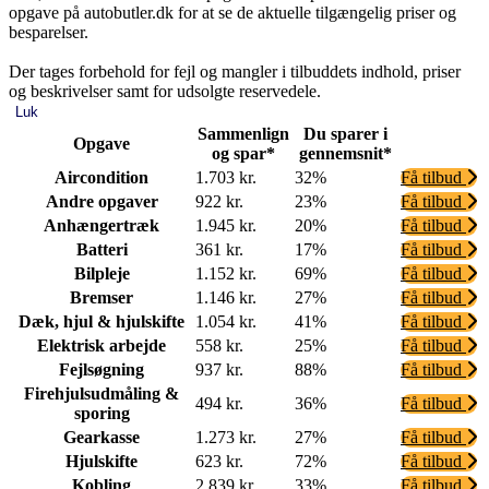
opgave på autobutler.dk for at se de aktuelle tilgængelig priser og
besparelser.
Der tages forbehold for fejl og mangler i tilbuddets indhold, priser
og beskrivelser samt for udsolgte reservedele.
Luk
Sammenlign
Du sparer i
Opgave
og spar*
gennemsnit*
Aircondition
1.703 kr.
32%
Få tilbud
Andre opgaver
922 kr.
23%
Få tilbud
Anhængertræk
1.945 kr.
20%
Få tilbud
Batteri
361 kr.
17%
Få tilbud
Bilpleje
1.152 kr.
69%
Få tilbud
Bremser
1.146 kr.
27%
Få tilbud
Dæk, hjul & hjulskifte
1.054 kr.
41%
Få tilbud
Elektrisk arbejde
558 kr.
25%
Få tilbud
Fejlsøgning
937 kr.
88%
Få tilbud
Firehjulsudmåling &
494 kr.
36%
Få tilbud
sporing
Gearkasse
1.273 kr.
27%
Få tilbud
Hjulskifte
623 kr.
72%
Få tilbud
Kobling
2.839 kr.
33%
Få tilbud