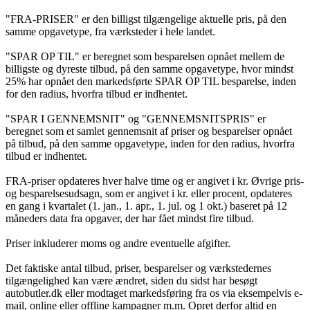
"FRA-PRISER" er den billigst tilgængelige aktuelle pris, på den
samme opgavetype, fra værksteder i hele landet.
"SPAR OP TIL" er beregnet som besparelsen opnået mellem de
billigste og dyreste tilbud, på den samme opgavetype, hvor mindst
25% har opnået den markedsførte SPAR OP TIL besparelse, inden
for den radius, hvorfra tilbud er indhentet.
"SPAR I GENNEMSNIT" og "GENNEMSNITSPRIS" er
beregnet som et samlet gennemsnit af priser og besparelser opnået
på tilbud, på den samme opgavetype, inden for den radius, hvorfra
tilbud er indhentet.
FRA-priser opdateres hver halve time og er angivet i kr. Øvrige pris-
og besparelsesudsagn, som er angivet i kr. eller procent, opdateres
en gang i kvartalet (1. jan., 1. apr., 1. jul. og 1 okt.) baseret på 12
måneders data fra opgaver, der har fået mindst fire tilbud.
Priser inkluderer moms og andre eventuelle afgifter.
Det faktiske antal tilbud, priser, besparelser og værkstedernes
tilgængelighed kan være ændret, siden du sidst har besøgt
autobutler.dk eller modtaget markedsføring fra os via eksempelvis e-
mail, online eller offline kampagner m.m. Opret derfor altid en