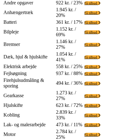
Andre opgaver
922 kr. / 23%
Få tilbud
1.945 kr. /
Anhængertræk
Få tilbud
20%
Batteri
361 kr. / 17%
Få tilbud
1.152 kr. /
Bilpleje
Få tilbud
69%
1.146 kr. /
Bremser
Få tilbud
27%
1.054 kr. /
Dæk, hjul & hjulskifte
Få tilbud
41%
Elektrisk arbejde
558 kr. / 25%
Få tilbud
Fejlsøgning
937 kr. / 88%
Få tilbud
Firehjulsudmåling &
494 kr. / 36%
Få tilbud
sporing
1.273 kr. /
Gearkasse
Få tilbud
27%
Hjulskifte
623 kr. / 72%
Få tilbud
2.839 kr. /
Kobling
Få tilbud
33%
Lak- og malerarbejde
473 kr. / 11%
Få tilbud
2.784 kr. /
Motor
Få tilbud
25%