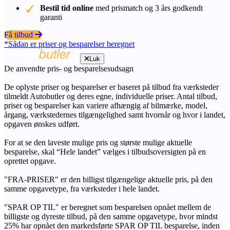
Bestil tid online
med prismatch og 3 års godkendt
garanti
Få tilbud
*Sådan er priser og besparelser beregnet
Luk
De anvendte pris- og besparelsesudsagn
De oplyste priser og besparelser er baseret på tilbud fra værksteder
tilmeldt Autobutler og deres egne, individuelle priser. Antal tilbud,
priser og besparelser kan variere afhængig af bilmærke, model,
årgang, værkstedernes tilgængelighed samt hvornår og hvor i landet,
opgaven ønskes udført.
For at se den laveste mulige pris og største mulige aktuelle
besparelse, skal “Hele landet” vælges i tilbudsoversigten på en
oprettet opgave.
"FRA-PRISER" er den billigst tilgængelige aktuelle pris, på den
samme opgavetype, fra værksteder i hele landet.
"SPAR OP TIL" er beregnet som besparelsen opnået mellem de
billigste og dyreste tilbud, på den samme opgavetype, hvor mindst
25% har opnået den markedsførte SPAR OP TIL besparelse, inden