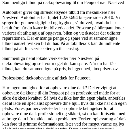
Sammenlign tilbud på dækopbevaring til din Peugeot nær Næstved
Autobutler giver dig skræddersyede tilbud fra mekanikere nær
Næstved. Autobutler har hjulet 1.220.694 bilejere siden 2010. Vi
sørger for gennemsigtighed og tryghed, så du ved, hvad du har
betalt for, når du kører fra bilværkstedet. Priserne på bilreparationer
varierer alt afhængig af opgaven, bilen og værksteder der udfører
reparationen. Der er mange penge og spare ved at sammenligne
tilbud uanset hvilken bil du har. På autobutler.dk kan du indhente
tilbud på alt fra serviceeftersyn til stenslag.
Sammenlign nemt lokale værksteder nær Næstved på
dækopbevaring og se hvor meget du kan spare. Når du har fået
tilbud, kan du sammenligne på pris, beliggenhed, timepriser osv.
Professionel dækopbevaring af dæk for Peugeot.
Har ingen mulighed for at opbevare dine dæk? Det er vigtigt at
opbevare dækkene til din Peugeot på en professionel måde for at
sikre dækkets kvalitet. Så hvis du ikke har din egen plads, anbefales
det at lade en specialist opbevare dine hjul, hvis du ikke har din egen
plads. Vores partnerværksteder har optimale betingelser for at
opbevare dine dæk professionelt og sikkert, så du kan fortsætte med
at bruge dem i fremtiden uden problemer. Forkert opbevaring af dæk
kan føre til grimme deformationer. Især ved for meget varme og lys