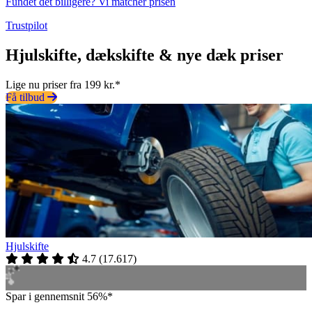
Fundet det billigere? Vi matcher prisen
Trustpilot
Hjulskifte, dækskifte & nye dæk priser
Lige nu priser fra 199 kr.*
Få tilbud
Hjulskifte
4.7
(
17.617
)
Spar i gennemsnit 56%*