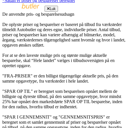
*Sådan er priser og besparelser beregnet
Luk
De anvendte pris- og besparelsesudsagn
De oplyste priser og besparelser er baseret på tilbud fra værksteder
tilmeldt Autobutler og deres egne, individuelle priser. Antal tilbud,
priser og besparelser kan variere afhængig af bilmærke, model,
årgang, værkstedernes tilgængelighed samt hvornår og hvor i landet,
opgaven ønskes udført.
For at se den laveste mulige pris og største mulige aktuelle
besparelse, skal “Hele landet” vælges i tilbudsoversigten på en
oprettet opgave.
"FRA-PRISER" er den billigst tilgængelige aktuelle pris, på den
samme opgavetype, fra værksteder i hele landet.
"SPAR OP TIL" er beregnet som besparelsen opnået mellem de
billigste og dyreste tilbud, på den samme opgavetype, hvor mindst
25% har opnået den markedsførte SPAR OP TIL besparelse, inden
for den radius, hvorfra tilbud er indhentet.
"SPAR I GENNEMSNIT" og "GENNEMSNITSPRIS" er
beregnet som et samlet gennemsnit af priser og besparelser opnået
på tilbud, på den samme opgavetype, inden for den radius, hvorfra