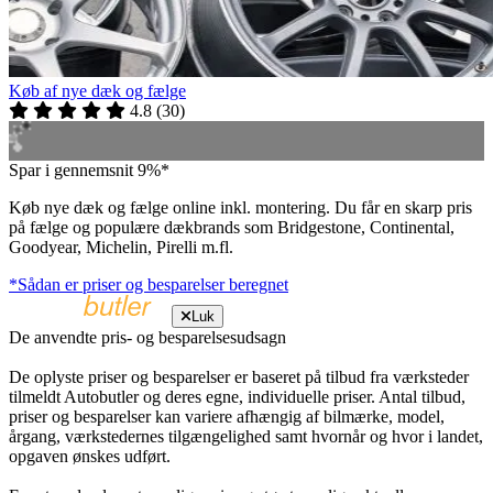
Køb af nye dæk og fælge
4.8
(
30
)
Spar i gennemsnit 9%*
Køb nye dæk og fælge online inkl. montering. Du får en skarp pris
på fælge og populære dækbrands som Bridgestone, Continental,
Goodyear, Michelin, Pirelli m.fl.
*Sådan er priser og besparelser beregnet
Luk
De anvendte pris- og besparelsesudsagn
De oplyste priser og besparelser er baseret på tilbud fra værksteder
tilmeldt Autobutler og deres egne, individuelle priser. Antal tilbud,
priser og besparelser kan variere afhængig af bilmærke, model,
årgang, værkstedernes tilgængelighed samt hvornår og hvor i landet,
opgaven ønskes udført.