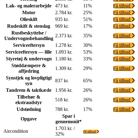
Lak- og malerarbejde
473 kr.
11%
Få tilbud
Motor
2.784 kr.
25%
Få tilbud
Olieskift
935 kr.
51%
Få tilbud
Rudeskift & stenslag
969 kr.
17%
Få tilbud
Rustbeskyttelse /
2.373 kr.
35%
Få tilbud
Undervognsbehandling
Serviceeftersyn
1.278 kr.
30%
Få tilbud
Serviceeftersyn — lille
1.093 kr.
53%
Få tilbud
Styretøj & undervogn
1.180 kr.
33%
Få tilbud
Støddæmpere &
1.309 kr.
29%
Få tilbud
affjedring
Synstjek og lovpligtigt
837 kr.
65%
Få tilbud
syn
Tandrem & taktkæde
1.956 kr.
26%
Få tilbud
Tilbehør &
518 kr.
26%
Få tilbud
ekstraudstyr
Udstødning
788 kr.
17%
Få tilbud
Spar i
Opgave
gennemsnit*
1.703 kr. /
Aircondition
Få tilbud
32%