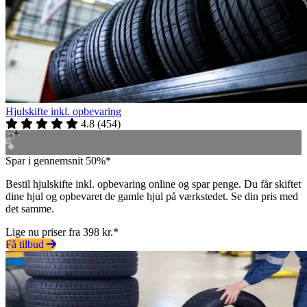
Hjulskifte inkl. opbevaring
4.8
(
454
)
Spar i gennemsnit 50%*
Bestil hjulskifte inkl. opbevaring online og spar penge. Du får skiftet
dine hjul og opbevaret de gamle hjul på værkstedet. Se din pris med
det samme.
Lige nu priser fra 398 kr.*
Få tilbud