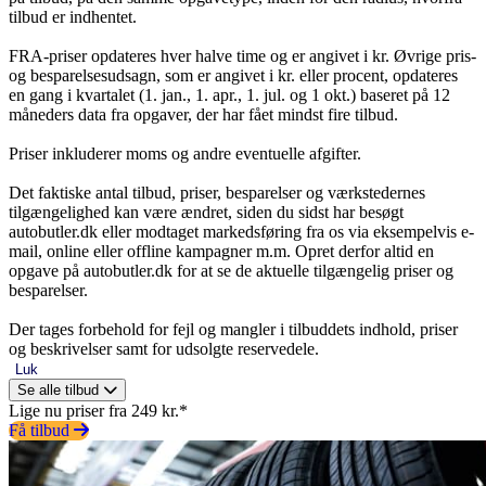
tilbud er indhentet.
FRA-priser opdateres hver halve time og er angivet i kr. Øvrige pris-
og besparelsesudsagn, som er angivet i kr. eller procent, opdateres
en gang i kvartalet (1. jan., 1. apr., 1. jul. og 1 okt.) baseret på 12
måneders data fra opgaver, der har fået mindst fire tilbud.
Priser inkluderer moms og andre eventuelle afgifter.
Det faktiske antal tilbud, priser, besparelser og værkstedernes
tilgængelighed kan være ændret, siden du sidst har besøgt
autobutler.dk eller modtaget markedsføring fra os via eksempelvis e-
mail, online eller offline kampagner m.m. Opret derfor altid en
opgave på autobutler.dk for at se de aktuelle tilgængelig priser og
besparelser.
Der tages forbehold for fejl og mangler i tilbuddets indhold, priser
og beskrivelser samt for udsolgte reservedele.
Luk
Se alle tilbud
Lige nu priser fra 249 kr.*
Få tilbud