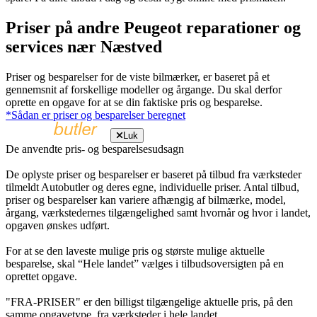
Priser på andre Peugeot reparationer og
services nær Næstved
Priser og besparelser for de viste bilmærker, er baseret på et
gennemsnit af forskellige modeller og årgange. Du skal derfor
oprette en opgave for at se din faktiske pris og besparelse.
*Sådan er priser og besparelser beregnet
Luk
De anvendte pris- og besparelsesudsagn
De oplyste priser og besparelser er baseret på tilbud fra værksteder
tilmeldt Autobutler og deres egne, individuelle priser. Antal tilbud,
priser og besparelser kan variere afhængig af bilmærke, model,
årgang, værkstedernes tilgængelighed samt hvornår og hvor i landet,
opgaven ønskes udført.
For at se den laveste mulige pris og største mulige aktuelle
besparelse, skal “Hele landet” vælges i tilbudsoversigten på en
oprettet opgave.
"FRA-PRISER" er den billigst tilgængelige aktuelle pris, på den
samme opgavetype, fra værksteder i hele landet.