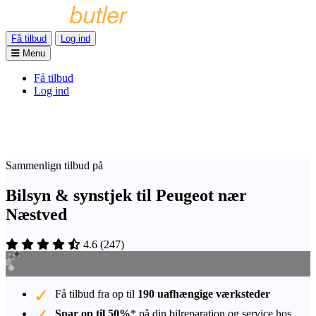
Få tilbud
Log ind
Menu
Få tilbud
Log ind
Sammenlign tilbud på
Bilsyn & synstjek til Peugeot nær
Næstved
4.6
(
247
)
Få tilbud fra op til
190 uafhængige værksteder
Spar op til 50%
* på din bilreparation og service hos