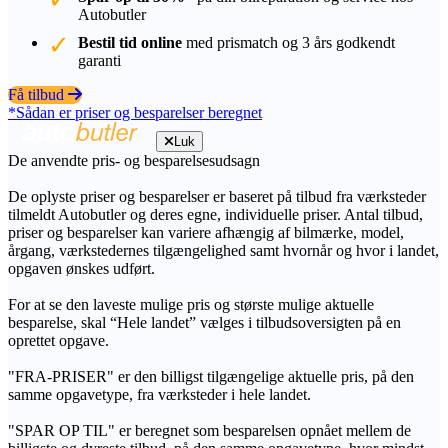
Autobutler
Bestil tid online
med prismatch og 3 års godkendt
garanti
Få tilbud
*Sådan er priser og besparelser beregnet
Luk
De anvendte pris- og besparelsesudsagn
De oplyste priser og besparelser er baseret på tilbud fra værksteder
tilmeldt Autobutler og deres egne, individuelle priser. Antal tilbud,
priser og besparelser kan variere afhængig af bilmærke, model,
årgang, værkstedernes tilgængelighed samt hvornår og hvor i landet,
opgaven ønskes udført.
For at se den laveste mulige pris og største mulige aktuelle
besparelse, skal “Hele landet” vælges i tilbudsoversigten på en
oprettet opgave.
"FRA-PRISER" er den billigst tilgængelige aktuelle pris, på den
samme opgavetype, fra værksteder i hele landet.
"SPAR OP TIL" er beregnet som besparelsen opnået mellem de