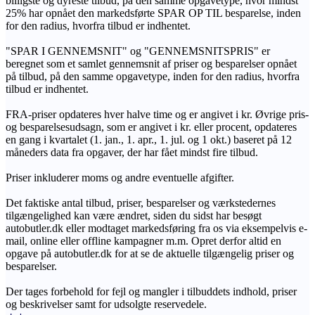
billigste og dyreste tilbud, på den samme opgavetype, hvor mindst
25% har opnået den markedsførte SPAR OP TIL besparelse, inden
for den radius, hvorfra tilbud er indhentet.
"SPAR I GENNEMSNIT" og "GENNEMSNITSPRIS" er
beregnet som et samlet gennemsnit af priser og besparelser opnået
på tilbud, på den samme opgavetype, inden for den radius, hvorfra
tilbud er indhentet.
FRA-priser opdateres hver halve time og er angivet i kr. Øvrige pris-
og besparelsesudsagn, som er angivet i kr. eller procent, opdateres
en gang i kvartalet (1. jan., 1. apr., 1. jul. og 1 okt.) baseret på 12
måneders data fra opgaver, der har fået mindst fire tilbud.
Priser inkluderer moms og andre eventuelle afgifter.
Det faktiske antal tilbud, priser, besparelser og værkstedernes
tilgængelighed kan være ændret, siden du sidst har besøgt
autobutler.dk eller modtaget markedsføring fra os via eksempelvis e-
mail, online eller offline kampagner m.m. Opret derfor altid en
opgave på autobutler.dk for at se de aktuelle tilgængelig priser og
besparelser.
Der tages forbehold for fejl og mangler i tilbuddets indhold, priser
og beskrivelser samt for udsolgte reservedele.