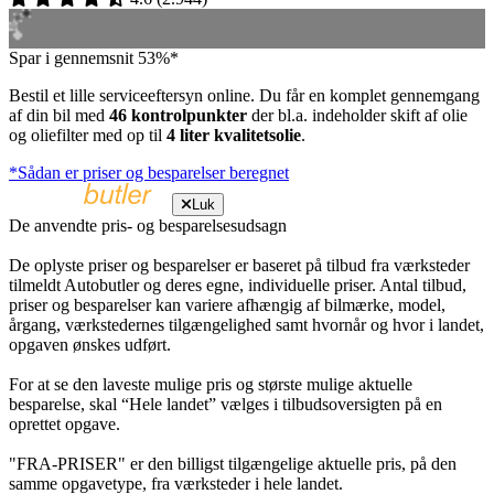
Spar i gennemsnit 53%*
Bestil et lille serviceeftersyn online. Du får en komplet gennemgang
af din bil med
46 kontrolpunkter
der bl.a. indeholder skift af olie
og oliefilter med op til
4 liter kvalitetsolie
.
*Sådan er priser og besparelser beregnet
Luk
De anvendte pris- og besparelsesudsagn
De oplyste priser og besparelser er baseret på tilbud fra værksteder
tilmeldt Autobutler og deres egne, individuelle priser. Antal tilbud,
priser og besparelser kan variere afhængig af bilmærke, model,
årgang, værkstedernes tilgængelighed samt hvornår og hvor i landet,
opgaven ønskes udført.
For at se den laveste mulige pris og største mulige aktuelle
besparelse, skal “Hele landet” vælges i tilbudsoversigten på en
oprettet opgave.
"FRA-PRISER" er den billigst tilgængelige aktuelle pris, på den
samme opgavetype, fra værksteder i hele landet.