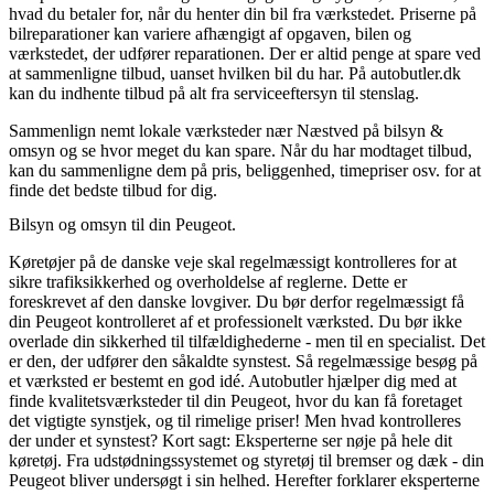
hvad du betaler for, når du henter din bil fra værkstedet. Priserne på
bilreparationer kan variere afhængigt af opgaven, bilen og
værkstedet, der udfører reparationen. Der er altid penge at spare ved
at sammenligne tilbud, uanset hvilken bil du har. På autobutler.dk
kan du indhente tilbud på alt fra serviceeftersyn til stenslag.
Sammenlign nemt lokale værksteder nær Næstved på bilsyn &
omsyn og se hvor meget du kan spare. Når du har modtaget tilbud,
kan du sammenligne dem på pris, beliggenhed, timepriser osv. for at
finde det bedste tilbud for dig.
Bilsyn og omsyn til din Peugeot.
Køretøjer på de danske veje skal regelmæssigt kontrolleres for at
sikre trafiksikkerhed og overholdelse af reglerne. Dette er
foreskrevet af den danske lovgiver. Du bør derfor regelmæssigt få
din Peugeot kontrolleret af et professionelt værksted. Du bør ikke
overlade din sikkerhed til tilfældighederne - men til en specialist. Det
er den, der udfører den såkaldte synstest. Så regelmæssige besøg på
et værksted er bestemt en god idé. Autobutler hjælper dig med at
finde kvalitetsværksteder til din Peugeot, hvor du kan få foretaget
det vigtigte synstjek, og til rimelige priser! Men hvad kontrolleres
der under et synstest? Kort sagt: Eksperterne ser nøje på hele dit
køretøj. Fra udstødningssystemet og styretøj til bremser og dæk - din
Peugeot bliver undersøgt i sin helhed. Herefter forklarer eksperterne