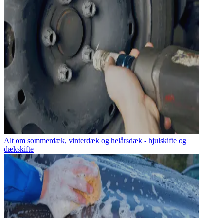
Alt om sommerdæk, vinterdæk og helårsdæk - hjulskifte og
dækskifte