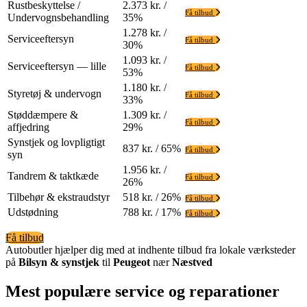
Rustbeskyttelse /
2.373 kr. /
Få tilbud
Undervognsbehandling
35%
1.278 kr. /
Serviceeftersyn
Få tilbud
30%
1.093 kr. /
Serviceeftersyn — lille
Få tilbud
53%
1.180 kr. /
Styretøj & undervogn
Få tilbud
33%
Støddæmpere &
1.309 kr. /
Få tilbud
affjedring
29%
Synstjek og lovpligtigt
837 kr. / 65%
Få tilbud
syn
1.956 kr. /
Tandrem & taktkæde
Få tilbud
26%
Tilbehør & ekstraudstyr
518 kr. / 26%
Få tilbud
Udstødning
788 kr. / 17%
Få tilbud
Få tilbud
Autobutler hjælper dig med at indhente tilbud fra lokale værksteder
på
Bilsyn & synstjek
til
Peugeot
nær
Næstved
Mest populære service og reparationer