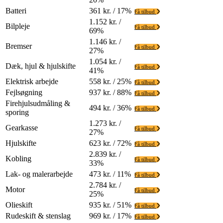
Batteri
361 kr. / 17%
Få tilbud
1.152 kr. /
Bilpleje
Få tilbud
69%
1.146 kr. /
Bremser
Få tilbud
27%
1.054 kr. /
Dæk, hjul & hjulskifte
Få tilbud
41%
Elektrisk arbejde
558 kr. / 25%
Få tilbud
Fejlsøgning
937 kr. / 88%
Få tilbud
Firehjulsudmåling &
494 kr. / 36%
Få tilbud
sporing
1.273 kr. /
Gearkasse
Få tilbud
27%
Hjulskifte
623 kr. / 72%
Få tilbud
2.839 kr. /
Kobling
Få tilbud
33%
Lak- og malerarbejde
473 kr. / 11%
Få tilbud
2.784 kr. /
Motor
Få tilbud
25%
Olieskift
935 kr. / 51%
Få tilbud
Rudeskift & stenslag
969 kr. / 17%
Få tilbud