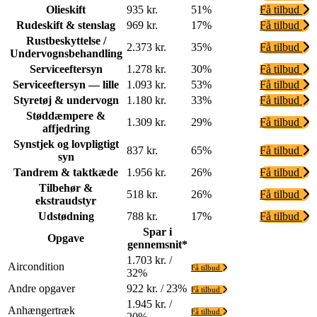
Olieskift
935 kr.
51%
Få tilbud
Rudeskift & stenslag
969 kr.
17%
Få tilbud
Rustbeskyttelse /
2.373 kr.
35%
Få tilbud
Undervognsbehandling
Serviceeftersyn
1.278 kr.
30%
Få tilbud
Serviceeftersyn — lille
1.093 kr.
53%
Få tilbud
Styretøj & undervogn
1.180 kr.
33%
Få tilbud
Støddæmpere &
1.309 kr.
29%
Få tilbud
affjedring
Synstjek og lovpligtigt
837 kr.
65%
Få tilbud
syn
Tandrem & taktkæde
1.956 kr.
26%
Få tilbud
Tilbehør &
518 kr.
26%
Få tilbud
ekstraudstyr
Udstødning
788 kr.
17%
Få tilbud
Spar i
Opgave
gennemsnit*
1.703 kr. /
Aircondition
Få tilbud
32%
Andre opgaver
922 kr. / 23%
Få tilbud
1.945 kr. /
Anhængertræk
Få tilbud
20%