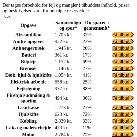
Der tages forbehold for fejl og mangler i tilbuddets indhold, priser
og beskrivelser samt for udsolgte reservedele.
Luk
Sammenlign
Du sparer i
Opgave
og spar*
gennemsnit*
Aircondition
1.703 kr.
32%
Få tilbud
Andre opgaver
922 kr.
23%
Få tilbud
Anhængertræk
1.945 kr.
20%
Få tilbud
Batteri
361 kr.
17%
Få tilbud
Bilpleje
1.152 kr.
69%
Få tilbud
Bremser
1.146 kr.
27%
Få tilbud
Dæk, hjul & hjulskifte
1.054 kr.
41%
Få tilbud
Elektrisk arbejde
558 kr.
25%
Få tilbud
Fejlsøgning
937 kr.
88%
Få tilbud
Firehjulsudmåling &
494 kr.
36%
Få tilbud
sporing
Gearkasse
1.273 kr.
27%
Få tilbud
Hjulskifte
623 kr.
72%
Få tilbud
Kobling
2.839 kr.
33%
Få tilbud
Lak- og malerarbejde
473 kr.
11%
Få tilbud
Motor
2.784 kr.
25%
Få tilbud