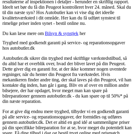
resultaterne af inspektionen i detaljer - herunder en skriftlig rapport.
Ideelt set bør du få din Peugeot kontrolleret hver 24. måned. Skal du
til din næste syn? Hos Autobutler kan vi vise dig det ideelle
kvalitetsværksted i dit område. Her kan du få udført synstest til
rimelige priser inden synet - bestil online nu.
Du kan læse mere om
Bilsyn & synstjek
her
Tryghed med godkendt garanti på service- og reparationsopgaver
hos autobutler.dk
Autobutler.dk sikrer din tryghed med skriftlige værkstedstilbud, så
du altid har et overblik over, hvad der bliver lavet på din Peugeot.
Dette giver dig en garanti for, at der ikke kommer nogen uventede
regninger, når du henter din Peugeot fra værkstedet. Hvis
mekanikeren finder andre ting, der skal laves på din Peugeot, vil han
kontakte dig inden, han går i gang. Bliv en af over en million andre
bilsejere, der har opdaget, hvor meget man kan spare på
bilreparationer gennem autobutler.dk - du kan spare op til 50%* på
din næste reparation.
For at give dig endnu mere tryghed, tilbyder vi en godkendt garanti
på alle service- og reparationsopgaver, der formidles og udføres
gennem autobutler.dk. Det er altid en god idé at sammenligne priser
på din specifikke bilreparation for at se, hvor meget du potentielt kan
spare. Få dine tilbud i dag og bestil trygt online med prismatch.