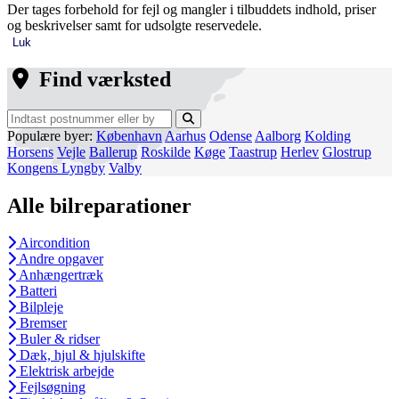
Der tages forbehold for fejl og mangler i tilbuddets indhold, priser
og beskrivelser samt for udsolgte reservedele.
Luk
Find værksted
Populære byer:
København
Aarhus
Odense
Aalborg
Kolding
Horsens
Vejle
Ballerup
Roskilde
Køge
Taastrup
Herlev
Glostrup
Kongens Lyngby
Valby
Alle bilreparationer
Aircondition
Andre opgaver
Anhængertræk
Batteri
Bilpleje
Bremser
Buler & ridser
Dæk, hjul & hjulskifte
Elektrisk arbejde
Fejlsøgning