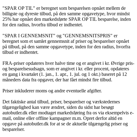
"SPAR OP TIL" er beregnet som besparelsen opnået mellem de
billigste og dyreste tilbud, på den samme opgavetype, hvor mindst
25% har opnået den markedsførte SPAR OP TIL besparelse, inden
for den radius, hvorfra tilbud er indhentet.
"SPAR I GENNEMSNIT" og "GENNEMSNITSPRIS" er
beregnet som et samlet gennemsnit af priser og besparelser opnået
på tilbud, på den samme opgavetype, inden for den radius, hvorfra
tilbud er indhentet.
FRA-priser opdateres hver halve time og er angivet i kr. Øvrige pris-
og besparelsesudsagn, som er angivet i kr. eller procent, opdateres
en gang i kvartalet (1. jan., 1. apr., 1. jul. og 1 okt.) baseret på 12
måneders data fra opgaver, der har fået mindst fire tilbud.
Priser inkluderer moms og andre eventuelle afgifter.
Det faktiske antal tilbud, priser, besparelser og værkstedernes
tilgængelighed kan være ændret, siden du sidst har besøgt
autobutler.dk eller modtaget markedsføring fra os via eksempelvis e-
mail, online eller offline kampagner m.m. Opret derfor altid en
opgave på autobutler.dk for at se de aktuelle tilgængelig priser og
besparelser.