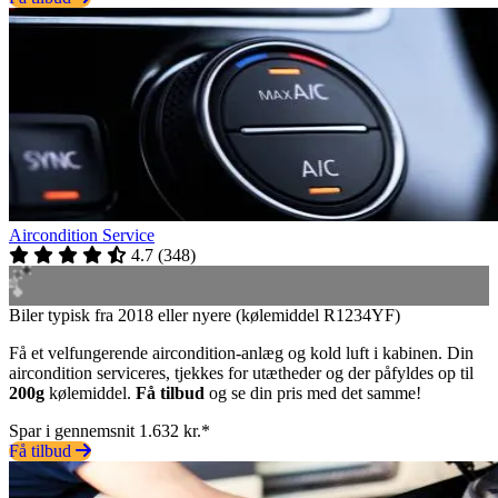
Aircondition Service
4.7
(
348
)
Biler typisk fra 2018 eller nyere (kølemiddel R1234YF)
Få et velfungerende aircondition-anlæg og kold luft i kabinen. Din
aircondition serviceres, tjekkes for utætheder og der påfyldes op til
200g
kølemiddel.
Få tilbud
og se din pris med det samme!
Spar i gennemsnit 1.632 kr.*
Få tilbud