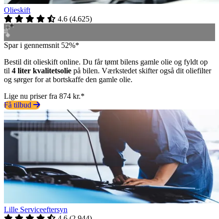
Olieskift
4.6
(
4.625
)
Spar i gennemsnit 52%*
Bestil dit olieskift online. Du får tømt bilens gamle olie og fyldt op
til
4 liter kvalitetsolie
på bilen. Værkstedet skifter også dit oliefilter
og sørger for at bortskaffe den gamle olie.
Lige nu priser fra 874 kr.*
Få tilbud
Lille Serviceeftersyn
4.6
(
2.944
)