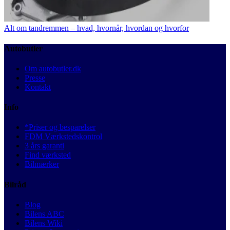
Alt om tandremmen – hvad, hvornår, hvordan og hvorfor
Autobutler
Om autobutler.dk
Presse
Kontakt
Info
*Priser og besparelser
FDM Værkstedskontrol
3 års garanti
Find værksted
Bilmærker
Bilråd
Blog
Bilens ABC
Bilens Wiki