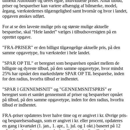
tilmeldt Autobutler og deres egne, individuelle priser. Antal tilbud,
priser og besparelser kan variere afhængig af bilmærke, model,
årgang, værkstedernes tilgængelighed samt hvornår og hvor i landet,
opgaven ønskes udført.
For at se den laveste mulige pris og største mulige aktuelle
besparelse, skal “Hele landet” vælges i tilbudsoversigten på en
oprettet opgave.
"FRA-PRISER" er den billigst tilgængelige aktuelle pris, på den
samme opgavetype, fra værksteder i hele landet.
"SPAR OP TIL" er beregnet som besparelsen opnået mellem de
billigste og dyreste tilbud, på den samme opgavetype, hvor mindst
25% har opnået den markedsførte SPAR OP TIL besparelse, inden
for den radius, hvorfra tilbud er indhentet.
"SPAR I GENNEMSNIT" og "GENNEMSNITSPRIS" er
beregnet som et samlet gennemsnit af priser og besparelser opnået
på tilbud, på den samme opgavetype, inden for den radius, hvorfra
tilbud er indhentet.
FRA-priser opdateres hver halve time og er angivet i kr. Øvrige pris-
og besparelsesudsagn, som er angivet i kr. eller procent, opdateres
en gang i kvartalet (1. jan., 1. apr., 1. jul. og 1 okt.) baseret på 12