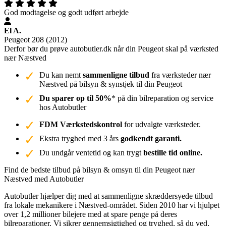
God modtagelse og godt udført arbejde
El A.
Peugeot 208 (2012)
Derfor bør du prøve autobutler.dk når din Peugeot skal på værksted
nær Næstved
Du kan nemt
sammenligne tilbud
fra værksteder nær
Næstved på bilsyn & synstjek til din Peugeot
Du sparer op til 50%
* på din bilreparation og service
hos Autobutler
FDM Værkstedskontrol
for udvalgte værksteder.
Ekstra tryghed med 3 års
godkendt garanti.
Du undgår ventetid og kan trygt
bestille tid online.
Find de bedste tilbud på bilsyn & omsyn til din Peugeot nær
Næstved med Autobutler
Autobutler hjælper dig med at sammenligne skræddersyede tilbud
fra lokale mekanikere i Næstved-området. Siden 2010 har vi hjulpet
over 1,2 millioner bilejere med at spare penge på deres
bilreparationer. Vi sikrer gennemsigtighed og tryghed, så du ved,