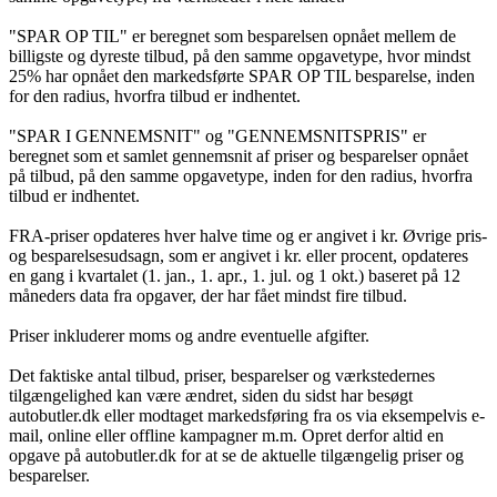
"SPAR OP TIL" er beregnet som besparelsen opnået mellem de
billigste og dyreste tilbud, på den samme opgavetype, hvor mindst
25% har opnået den markedsførte SPAR OP TIL besparelse, inden
for den radius, hvorfra tilbud er indhentet.
"SPAR I GENNEMSNIT" og "GENNEMSNITSPRIS" er
beregnet som et samlet gennemsnit af priser og besparelser opnået
på tilbud, på den samme opgavetype, inden for den radius, hvorfra
tilbud er indhentet.
FRA-priser opdateres hver halve time og er angivet i kr. Øvrige pris-
og besparelsesudsagn, som er angivet i kr. eller procent, opdateres
en gang i kvartalet (1. jan., 1. apr., 1. jul. og 1 okt.) baseret på 12
måneders data fra opgaver, der har fået mindst fire tilbud.
Priser inkluderer moms og andre eventuelle afgifter.
Det faktiske antal tilbud, priser, besparelser og værkstedernes
tilgængelighed kan være ændret, siden du sidst har besøgt
autobutler.dk eller modtaget markedsføring fra os via eksempelvis e-
mail, online eller offline kampagner m.m. Opret derfor altid en
opgave på autobutler.dk for at se de aktuelle tilgængelig priser og
besparelser.