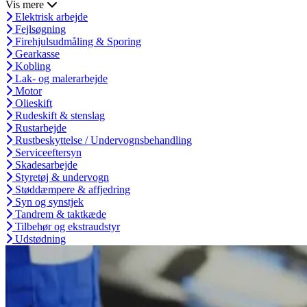
Vis mere
Elektrisk arbejde
Fejlsøgning
Firehjulsudmåling & Sporing
Gearkasse
Kobling
Lak- og malerarbejde
Motor
Olieskift
Rudeskift & stenslag
Rustarbejde
Rustbeskyttelse / Undervognsbehandling
Serviceeftersyn
Skadesarbejde
Styretøj & undervogn
Støddæmpere & affjedring
Syn og synstjek
Tandrem & taktkæde
Tilbehør og ekstraudstyr
Udstødning