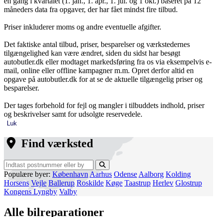
en gang i kvartalet (1. jan., 1. apr., 1. jul. og 1 okt.) baseret på 12
måneders data fra opgaver, der har fået mindst fire tilbud.
Priser inkluderer moms og andre eventuelle afgifter.
Det faktiske antal tilbud, priser, besparelser og værkstedernes
tilgængelighed kan være ændret, siden du sidst har besøgt
autobutler.dk eller modtaget markedsføring fra os via eksempelvis e-
mail, online eller offline kampagner m.m. Opret derfor altid en
opgave på autobutler.dk for at se de aktuelle tilgængelig priser og
besparelser.
Der tages forbehold for fejl og mangler i tilbuddets indhold, priser
og beskrivelser samt for udsolgte reservedele.
Luk
Find værksted
Populære byer:
København
Aarhus
Odense
Aalborg
Kolding
Horsens
Vejle
Ballerup
Roskilde
Køge
Taastrup
Herlev
Glostrup
Kongens Lyngby
Valby
Alle bilreparationer