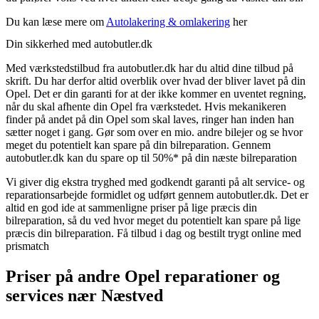
Du kan læse mere om
Autolakering & omlakering
her
Din sikkerhed med autobutler.dk
Med værkstedstilbud fra autobutler.dk har du altid dine tilbud på
skrift. Du har derfor altid overblik over hvad der bliver lavet på din
Opel. Det er din garanti for at der ikke kommer en uventet regning,
når du skal afhente din Opel fra værkstedet. Hvis mekanikeren
finder på andet på din Opel som skal laves, ringer han inden han
sætter noget i gang. Gør som over en mio. andre bilejer og se hvor
meget du potentielt kan spare på din bilreparation. Gennem
autobutler.dk kan du spare op til 50%* på din næste bilreparation
Vi giver dig ekstra tryghed med godkendt garanti på alt service- og
reparationsarbejde formidlet og udført gennem autobutler.dk. Det er
altid en god ide at sammenligne priser på lige præcis din
bilreparation, så du ved hvor meget du potentielt kan spare på lige
præcis din bilreparation. Få tilbud i dag og bestilt trygt online med
prismatch
Priser på andre Opel reparationer og
services nær Næstved