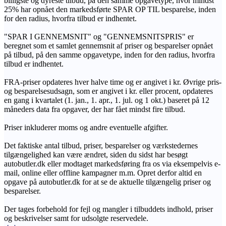
billigste og dyreste tilbud, på den samme opgavetype, hvor mindst
25% har opnået den markedsførte SPAR OP TIL besparelse, inden
for den radius, hvorfra tilbud er indhentet.
"SPAR I GENNEMSNIT" og "GENNEMSNITSPRIS" er
beregnet som et samlet gennemsnit af priser og besparelser opnået
på tilbud, på den samme opgavetype, inden for den radius, hvorfra
tilbud er indhentet.
FRA-priser opdateres hver halve time og er angivet i kr. Øvrige pris-
og besparelsesudsagn, som er angivet i kr. eller procent, opdateres
en gang i kvartalet (1. jan., 1. apr., 1. jul. og 1 okt.) baseret på 12
måneders data fra opgaver, der har fået mindst fire tilbud.
Priser inkluderer moms og andre eventuelle afgifter.
Det faktiske antal tilbud, priser, besparelser og værkstedernes
tilgængelighed kan være ændret, siden du sidst har besøgt
autobutler.dk eller modtaget markedsføring fra os via eksempelvis e-
mail, online eller offline kampagner m.m. Opret derfor altid en
opgave på autobutler.dk for at se de aktuelle tilgængelig priser og
besparelser.
Der tages forbehold for fejl og mangler i tilbuddets indhold, priser
og beskrivelser samt for udsolgte reservedele.