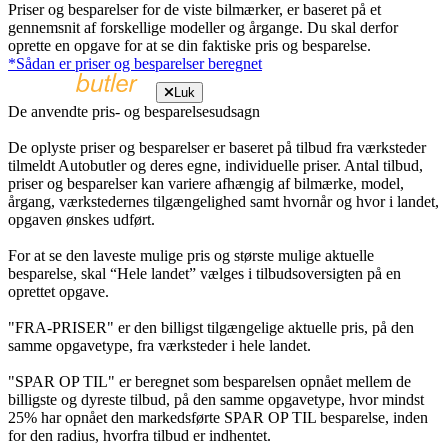
Priser og besparelser for de viste bilmærker, er baseret på et
gennemsnit af forskellige modeller og årgange. Du skal derfor
oprette en opgave for at se din faktiske pris og besparelse.
*Sådan er priser og besparelser beregnet
Luk
De anvendte pris- og besparelsesudsagn
De oplyste priser og besparelser er baseret på tilbud fra værksteder
tilmeldt Autobutler og deres egne, individuelle priser. Antal tilbud,
priser og besparelser kan variere afhængig af bilmærke, model,
årgang, værkstedernes tilgængelighed samt hvornår og hvor i landet,
opgaven ønskes udført.
For at se den laveste mulige pris og største mulige aktuelle
besparelse, skal “Hele landet” vælges i tilbudsoversigten på en
oprettet opgave.
"FRA-PRISER" er den billigst tilgængelige aktuelle pris, på den
samme opgavetype, fra værksteder i hele landet.
"SPAR OP TIL" er beregnet som besparelsen opnået mellem de
billigste og dyreste tilbud, på den samme opgavetype, hvor mindst
25% har opnået den markedsførte SPAR OP TIL besparelse, inden
for den radius, hvorfra tilbud er indhentet.