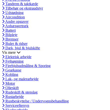
Tandrem & taktkæde
Tilbehør og ekstraudstyr
Udstødning
Aircondition
Andre opgaver
Anhængertræk
Batteri
Bilpleje
Bremser
Buler & ridser
Dæk, hjul & hjulskifte
Vis mere
Elektrisk arbejde
Fejlsøgning
Firehjulsudmåling & Sporing
Gearkasse
Kobling
Lak- og malerarbejde
Motor
Olieskift
Rudeskift & stenslag
Rustarbejde
Rustbeskyttelse / Undervognsbehandling
Serviceeftersyn
Skadesarbejde