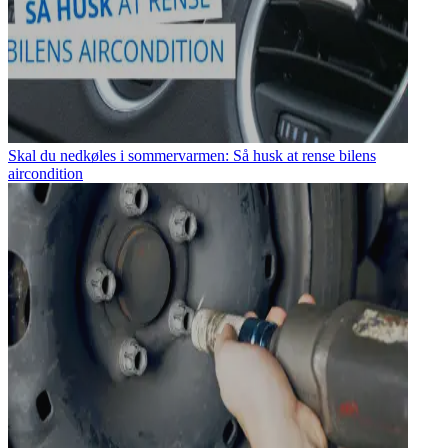
Skal du nedkøles i sommervarmen: Så husk at rense bilens
aircondition