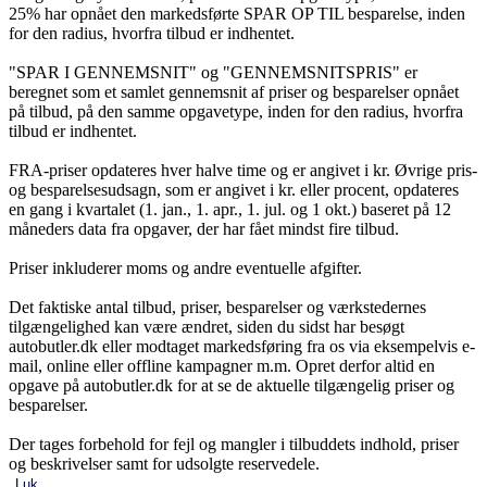
25% har opnået den markedsførte SPAR OP TIL besparelse, inden
for den radius, hvorfra tilbud er indhentet.
"SPAR I GENNEMSNIT" og "GENNEMSNITSPRIS" er
beregnet som et samlet gennemsnit af priser og besparelser opnået
på tilbud, på den samme opgavetype, inden for den radius, hvorfra
tilbud er indhentet.
FRA-priser opdateres hver halve time og er angivet i kr. Øvrige pris-
og besparelsesudsagn, som er angivet i kr. eller procent, opdateres
en gang i kvartalet (1. jan., 1. apr., 1. jul. og 1 okt.) baseret på 12
måneders data fra opgaver, der har fået mindst fire tilbud.
Priser inkluderer moms og andre eventuelle afgifter.
Det faktiske antal tilbud, priser, besparelser og værkstedernes
tilgængelighed kan være ændret, siden du sidst har besøgt
autobutler.dk eller modtaget markedsføring fra os via eksempelvis e-
mail, online eller offline kampagner m.m. Opret derfor altid en
opgave på autobutler.dk for at se de aktuelle tilgængelig priser og
besparelser.
Der tages forbehold for fejl og mangler i tilbuddets indhold, priser
og beskrivelser samt for udsolgte reservedele.
Luk