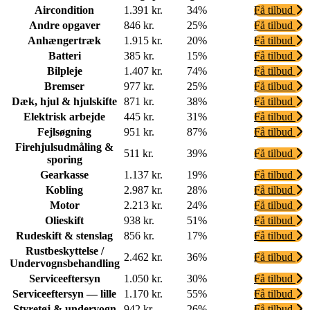
Aircondition
1.391 kr.
34%
Få tilbud
Andre opgaver
846 kr.
25%
Få tilbud
Anhængertræk
1.915 kr.
20%
Få tilbud
Batteri
385 kr.
15%
Få tilbud
Bilpleje
1.407 kr.
74%
Få tilbud
Bremser
977 kr.
25%
Få tilbud
Dæk, hjul & hjulskifte
871 kr.
38%
Få tilbud
Elektrisk arbejde
445 kr.
31%
Få tilbud
Fejlsøgning
951 kr.
87%
Få tilbud
Firehjulsudmåling &
511 kr.
39%
Få tilbud
sporing
Gearkasse
1.137 kr.
19%
Få tilbud
Kobling
2.987 kr.
28%
Få tilbud
Motor
2.213 kr.
24%
Få tilbud
Olieskift
938 kr.
51%
Få tilbud
Rudeskift & stenslag
856 kr.
17%
Få tilbud
Rustbeskyttelse /
2.462 kr.
36%
Få tilbud
Undervognsbehandling
Serviceeftersyn
1.050 kr.
30%
Få tilbud
Serviceeftersyn — lille
1.170 kr.
55%
Få tilbud
Styretøj & undervogn
942 kr.
26%
Få tilbud