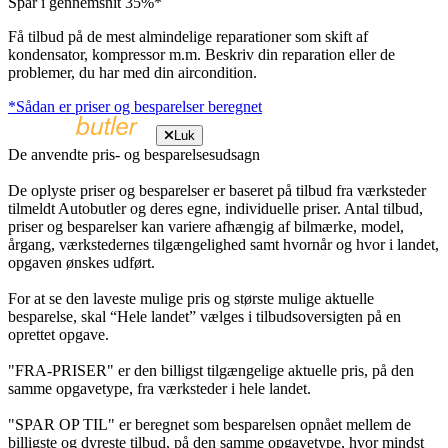
Spar i gennemsnit 35%*
Få tilbud på de mest almindelige reparationer som skift af
kondensator, kompressor m.m. Beskriv din reparation eller de
problemer, du har med din aircondition.
*Sådan er priser og besparelser beregnet
Luk
De anvendte pris- og besparelsesudsagn
De oplyste priser og besparelser er baseret på tilbud fra værksteder
tilmeldt Autobutler og deres egne, individuelle priser. Antal tilbud,
priser og besparelser kan variere afhængig af bilmærke, model,
årgang, værkstedernes tilgængelighed samt hvornår og hvor i landet,
opgaven ønskes udført.
For at se den laveste mulige pris og største mulige aktuelle
besparelse, skal “Hele landet” vælges i tilbudsoversigten på en
oprettet opgave.
"FRA-PRISER" er den billigst tilgængelige aktuelle pris, på den
samme opgavetype, fra værksteder i hele landet.
"SPAR OP TIL" er beregnet som besparelsen opnået mellem de
billigste og dyreste tilbud, på den samme opgavetype, hvor mindst