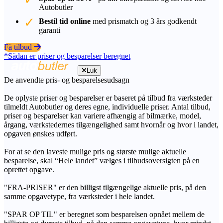
Autobutler
Bestil tid online
med prismatch og 3 års godkendt
garanti
Få tilbud
*Sådan er priser og besparelser beregnet
Luk
De anvendte pris- og besparelsesudsagn
De oplyste priser og besparelser er baseret på tilbud fra værksteder
tilmeldt Autobutler og deres egne, individuelle priser. Antal tilbud,
priser og besparelser kan variere afhængig af bilmærke, model,
årgang, værkstedernes tilgængelighed samt hvornår og hvor i landet,
opgaven ønskes udført.
For at se den laveste mulige pris og største mulige aktuelle
besparelse, skal “Hele landet” vælges i tilbudsoversigten på en
oprettet opgave.
"FRA-PRISER" er den billigst tilgængelige aktuelle pris, på den
samme opgavetype, fra værksteder i hele landet.
"SPAR OP TIL" er beregnet som besparelsen opnået mellem de