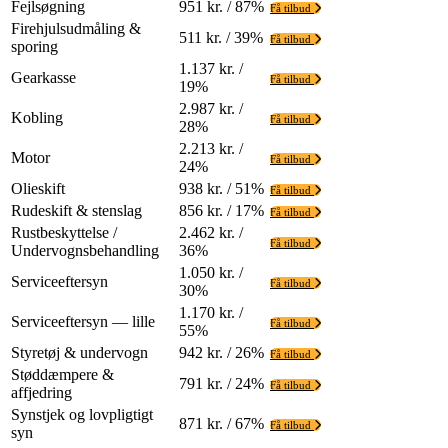
Fejlsøgning
951 kr. / 87%
Få tilbud
Firehjulsudmåling &
511 kr. / 39%
Få tilbud
sporing
1.137 kr. /
Gearkasse
Få tilbud
19%
2.987 kr. /
Kobling
Få tilbud
28%
2.213 kr. /
Motor
Få tilbud
24%
Olieskift
938 kr. / 51%
Få tilbud
Rudeskift & stenslag
856 kr. / 17%
Få tilbud
Rustbeskyttelse /
2.462 kr. /
Få tilbud
Undervognsbehandling
36%
1.050 kr. /
Serviceeftersyn
Få tilbud
30%
1.170 kr. /
Serviceeftersyn — lille
Få tilbud
55%
Styretøj & undervogn
942 kr. / 26%
Få tilbud
Støddæmpere &
791 kr. / 24%
Få tilbud
affjedring
Synstjek og lovpligtigt
871 kr. / 67%
Få tilbud
syn