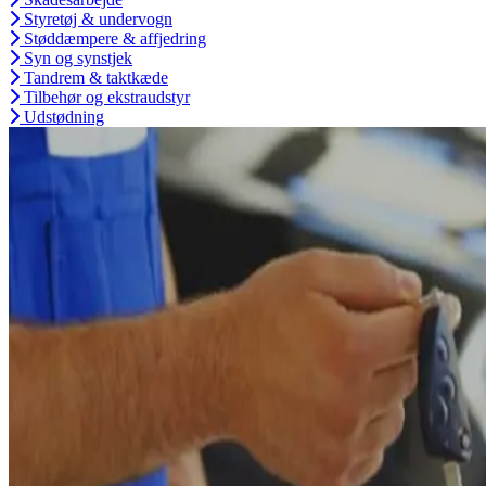
Styretøj & undervogn
Støddæmpere & affjedring
Syn og synstjek
Tandrem & taktkæde
Tilbehør og ekstraudstyr
Udstødning