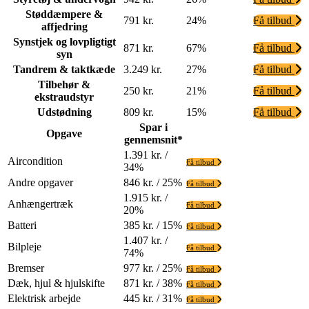
Støddæmpere &
791 kr.
24%
Få tilbud
affjedring
Synstjek og lovpligtigt
871 kr.
67%
Få tilbud
syn
Tandrem & taktkæde
3.249 kr.
27%
Få tilbud
Tilbehør &
250 kr.
21%
Få tilbud
ekstraudstyr
Udstødning
809 kr.
15%
Få tilbud
Spar i
Opgave
gennemsnit*
1.391 kr. /
Aircondition
Få tilbud
34%
Andre opgaver
846 kr. / 25%
Få tilbud
1.915 kr. /
Anhængertræk
Få tilbud
20%
Batteri
385 kr. / 15%
Få tilbud
1.407 kr. /
Bilpleje
Få tilbud
74%
Bremser
977 kr. / 25%
Få tilbud
Dæk, hjul & hjulskifte
871 kr. / 38%
Få tilbud
Elektrisk arbejde
445 kr. / 31%
Få tilbud