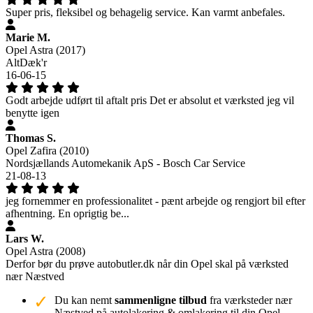
Super pris, fleksibel og behagelig service. Kan varmt anbefales.
Marie M.
Opel Astra (2017)
AltDæk'r
16-06-15
Godt arbejde udført til aftalt pris Det er absolut et værksted jeg vil
benytte igen
Thomas S.
Opel Zafira (2010)
Nordsjællands Automekanik ApS - Bosch Car Service
21-08-13
jeg fornemmer en professionalitet - pænt arbejde og rengjort bil efter
afhentning. En oprigtig be...
Lars W.
Opel Astra (2008)
Derfor bør du prøve autobutler.dk når din Opel skal på værksted
nær Næstved
Du kan nemt
sammenligne tilbud
fra værksteder nær
Næstved på autolakering & omlakering til din Opel