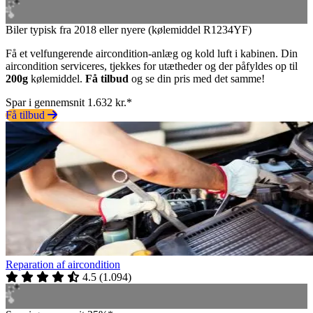
Biler typisk fra 2018 eller nyere (kølemiddel R1234YF)
Få et velfungerende aircondition-anlæg og kold luft i kabinen. Din
aircondition serviceres, tjekkes for utætheder og der påfyldes op til
200g
kølemiddel.
Få tilbud
og se din pris med det samme!
Spar i gennemsnit 1.632 kr.*
Få tilbud
Reparation af aircondition
4.5
(
1.094
)