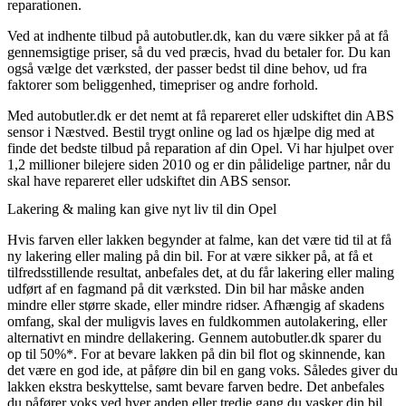
reparationen.
Ved at indhente tilbud på autobutler.dk, kan du være sikker på at få
gennemsigtige priser, så du ved præcis, hvad du betaler for. Du kan
også vælge det værksted, der passer bedst til dine behov, ud fra
faktorer som beliggenhed, timepriser og andre forhold.
Med autobutler.dk er det nemt at få repareret eller udskiftet din ABS
sensor i Næstved. Bestil trygt online og lad os hjælpe dig med at
finde det bedste tilbud på reparation af din Opel. Vi har hjulpet over
1,2 millioner bilejere siden 2010 og er din pålidelige partner, når du
skal have repareret eller udskiftet din ABS sensor.
Lakering & maling kan give nyt liv til din Opel
Hvis farven eller lakken begynder at falme, kan det være tid til at få
ny lakering eller maling på din bil. For at være sikker på, at få et
tilfredsstillende resultat, anbefales det, at du får lakering eller maling
udført af en fagmand på dit værksted. Din bil har måske anden
mindre eller større skade, eller mindre ridser. Afhængig af skadens
omfang, skal der muligvis laves en fuldkommen autolakering, eller
alternativt en mindre dellakering. Gennem autobutler.dk sparer du
op til 50%*. For at bevare lakken på din bil flot og skinnende, kan
det være en god ide, at påføre din bil en gang voks. Således giver du
lakken ekstra beskyttelse, samt bevare farven bedre. Det anbefales
du påfører voks ved hver anden eller tredje gang du vasker din bil.