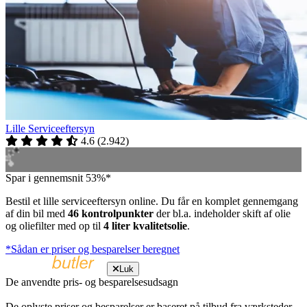
Lille Serviceeftersyn
4.6
(
2.942
)
Spar i gennemsnit 53%*
Bestil et lille serviceeftersyn online. Du får en komplet gennemgang
af din bil med
46 kontrolpunkter
der bl.a. indeholder skift af olie
og oliefilter med op til
4 liter kvalitetsolie
.
*Sådan er priser og besparelser beregnet
Luk
De anvendte pris- og besparelsesudsagn
De oplyste priser og besparelser er baseret på tilbud fra værksteder