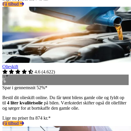
Få tilbud
Olieskift
4.6
(
4.622
)
Spar i gennemsnit 52%*
Bestil dit olieskift online. Du får tømt bilens gamle olie og fyldt op
til
4 liter kvalitetsolie
på bilen. Værkstedet skifter også dit oliefilter
og sørger for at bortskaffe den gamle olie.
Lige nu priser fra 874 kr.*
Få tilbud