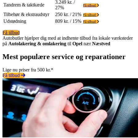
3.249 kr. /
Tandrem & taktkæde
Få tilbud
27%
Tilbehør & ekstraudstyr
250 kr. / 21%
Få tilbud
Udstødning
809 kr. / 15%
Få tilbud
Få tilbud
Autobutler hjælper dig med at indhente tilbud fra lokale værksteder
på
Autolakering & omlakering
til
Opel
nær
Næstved
Mest populære service og reparationer
Lige nu priser fra 500 kr.*
Få tilbud