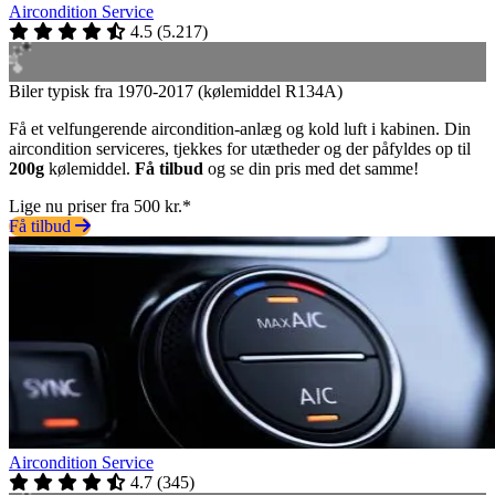
Aircondition Service
4.5
(
5.217
)
Biler typisk fra 1970-2017 (kølemiddel R134A)
Få et velfungerende aircondition-anlæg og kold luft i kabinen. Din
aircondition serviceres, tjekkes for utætheder og der påfyldes op til
200g
kølemiddel.
Få tilbud
og se din pris med det samme!
Lige nu priser fra 500 kr.*
Få tilbud
Aircondition Service
4.7
(
345
)