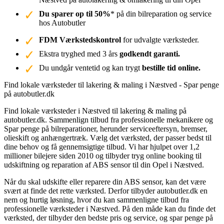
Du sparer op til 50%
* på din bilreparation og service
hos Autobutler
FDM Værkstedskontrol
for udvalgte værksteder.
Ekstra tryghed med 3 års
godkendt garanti.
Du undgår ventetid og kan trygt
bestille tid online.
Find lokale værksteder til lakering & maling i Næstved - Spar penge
på autobutler.dk
Find lokale værksteder i Næstved til lakering & maling på
autobutler.dk. Sammenlign tilbud fra professionelle mekanikere og
Spar penge på bilreparationer, herunder serviceeftersyn, bremser,
olieskift og anhængertræk. Vælg det værksted, der passer bedst til
dine behov og få gennemsigtige tilbud. Vi har hjulpet over 1,2
millioner bilejere siden 2010 og tilbyder tryg online booking til
udskiftning og reparation af ABS sensor til din Opel i Næstved.
Når du skal udskifte eller reparere din ABS sensor, kan det være
svært at finde det rette værksted. Derfor tilbyder autobutler.dk en
nem og hurtig løsning, hvor du kan sammenligne tilbud fra
professionelle værksteder i Næstved. På den måde kan du finde det
værksted, der tilbyder den bedste pris og service, og spar penge på