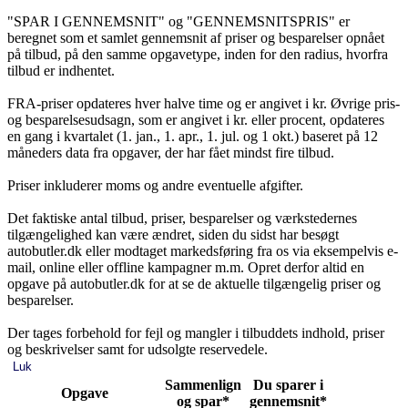
"SPAR I GENNEMSNIT" og "GENNEMSNITSPRIS" er
beregnet som et samlet gennemsnit af priser og besparelser opnået
på tilbud, på den samme opgavetype, inden for den radius, hvorfra
tilbud er indhentet.
FRA-priser opdateres hver halve time og er angivet i kr. Øvrige pris-
og besparelsesudsagn, som er angivet i kr. eller procent, opdateres
en gang i kvartalet (1. jan., 1. apr., 1. jul. og 1 okt.) baseret på 12
måneders data fra opgaver, der har fået mindst fire tilbud.
Priser inkluderer moms og andre eventuelle afgifter.
Det faktiske antal tilbud, priser, besparelser og værkstedernes
tilgængelighed kan være ændret, siden du sidst har besøgt
autobutler.dk eller modtaget markedsføring fra os via eksempelvis e-
mail, online eller offline kampagner m.m. Opret derfor altid en
opgave på autobutler.dk for at se de aktuelle tilgængelig priser og
besparelser.
Der tages forbehold for fejl og mangler i tilbuddets indhold, priser
og beskrivelser samt for udsolgte reservedele.
Luk
Sammenlign
Du sparer i
Opgave
og spar*
gennemsnit*