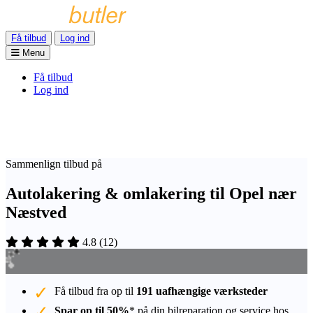
Få tilbud
Log ind
Menu
Få tilbud
Log ind
Sammenlign tilbud på
Autolakering & omlakering til Opel nær
Næstved
4.8
(
12
)
Få tilbud fra op til
191 uafhængige værksteder
Spar op til 50%
* på din bilreparation og service hos