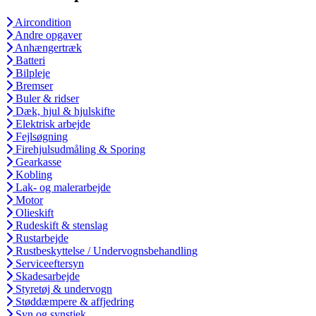
Aircondition
Andre opgaver
Anhængertræk
Batteri
Bilpleje
Bremser
Buler & ridser
Dæk, hjul & hjulskifte
Elektrisk arbejde
Fejlsøgning
Firehjulsudmåling & Sporing
Gearkasse
Kobling
Lak- og malerarbejde
Motor
Olieskift
Rudeskift & stenslag
Rustarbejde
Rustbeskyttelse / Undervognsbehandling
Serviceeftersyn
Skadesarbejde
Styretøj & undervogn
Støddæmpere & affjedring
Syn og synstjek