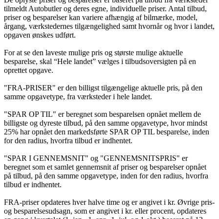
tilmeldt Autobutler og deres egne, individuelle priser. Antal tilbud,
priser og besparelser kan variere afhængig af bilmærke, model,
årgang, værkstedernes tilgængelighed samt hvornår og hvor i landet,
opgaven ønskes udført.
For at se den laveste mulige pris og største mulige aktuelle
besparelse, skal “Hele landet” vælges i tilbudsoversigten på en
oprettet opgave.
"FRA-PRISER" er den billigst tilgængelige aktuelle pris, på den
samme opgavetype, fra værksteder i hele landet.
"SPAR OP TIL" er beregnet som besparelsen opnået mellem de
billigste og dyreste tilbud, på den samme opgavetype, hvor mindst
25% har opnået den markedsførte SPAR OP TIL besparelse, inden
for den radius, hvorfra tilbud er indhentet.
"SPAR I GENNEMSNIT" og "GENNEMSNITSPRIS" er
beregnet som et samlet gennemsnit af priser og besparelser opnået
på tilbud, på den samme opgavetype, inden for den radius, hvorfra
tilbud er indhentet.
FRA-priser opdateres hver halve time og er angivet i kr. Øvrige pris-
og besparelsesudsagn, som er angivet i kr. eller procent, opdateres