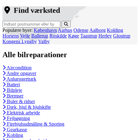
Find værksted
Populære byer:
København
Aarhus
Odense
Aalborg
Kolding
Horsens
Vejle
Ballerup
Roskilde
Køge
Taastrup
Herlev
Glostrup
Kongens Lyngby
Valby
Alle bilreparationer
Aircondition
Andre opgaver
Anhængertræk
Batteri
Bilpleje
Bremser
Buler & ridser
Dæk, hjul & hjulskifte
Elektrisk arbejde
Fejlsøgning
Firehjulsudmåling & Sporing
Gearkasse
Kobling