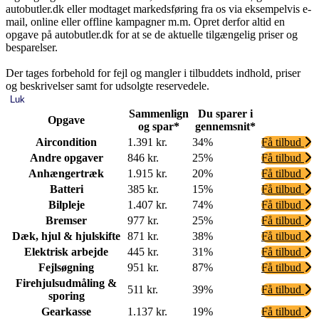
autobutler.dk eller modtaget markedsføring fra os via eksempelvis e-
mail, online eller offline kampagner m.m. Opret derfor altid en
opgave på autobutler.dk for at se de aktuelle tilgængelig priser og
besparelser.
Der tages forbehold for fejl og mangler i tilbuddets indhold, priser
og beskrivelser samt for udsolgte reservedele.
Luk
Sammenlign
Du sparer i
Opgave
og spar*
gennemsnit*
Aircondition
1.391 kr.
34%
Få tilbud
Andre opgaver
846 kr.
25%
Få tilbud
Anhængertræk
1.915 kr.
20%
Få tilbud
Batteri
385 kr.
15%
Få tilbud
Bilpleje
1.407 kr.
74%
Få tilbud
Bremser
977 kr.
25%
Få tilbud
Dæk, hjul & hjulskifte
871 kr.
38%
Få tilbud
Elektrisk arbejde
445 kr.
31%
Få tilbud
Fejlsøgning
951 kr.
87%
Få tilbud
Firehjulsudmåling &
511 kr.
39%
Få tilbud
sporing
Gearkasse
1.137 kr.
19%
Få tilbud