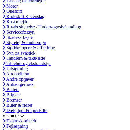
Lak- og malerarbejde
Motor
Olieskift
Rudeskift & stenslag
Rustarbejde
Rustbeskyttelse / Undervognsbehandling
Serviceeftersyn
Skadesarbejde
Styretøj & undervogn
Støddæmpere & affjedring
Syn og synstjek
Tandrem & taktkæde
Tilbehør og ekstraudstyr
Udstødning
Aircondition
Andre opgaver
Anhængertræk
Batteri
Bilpleje
Bremser
Buler & ridser
Dæk, hjul & hjulskifte
Vis mere
Elektrisk arbejde
Fejlsøgning