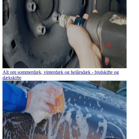
Alt om sommerdæk, vinterdæk og helårsdæk - hjulskifte og
dækskifte