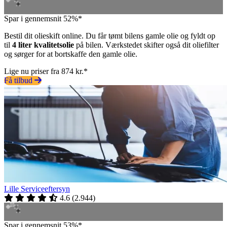
Spar i gennemsnit 52%*
Bestil dit olieskift online. Du får tømt bilens gamle olie og fyldt op
til
4 liter kvalitetsolie
på bilen. Værkstedet skifter også dit oliefilter
og sørger for at bortskaffe den gamle olie.
Lige nu priser fra 874 kr.*
Få tilbud
Lille Serviceeftersyn
4.6
(
2.944
)
Spar i gennemsnit 53%*