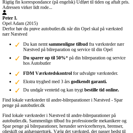
Rigtig fin korrespondance (på engelsk) Udført til tiden og aftalt pris.
Adressen virker lidt rode...
Peter I.
Opel Adam (2015)
Derfor bør du prøve autobutler.dk når din Opel skal på værksted
nær Næstved
Du kan nemt
sammenligne tilbud
fra værksteder nær
Næstved på bilreparation og service til din Opel
Du sparer op til 50%
* på din bilreparation og service
hos Autobutler
FDM Værkstedskontrol
for udvalgte værksteder.
Ekstra tryghed med 3 års
godkendt garanti.
Du undgår ventetid og kan trygt
bestille tid online.
Find lokale værksteder til andre-bilreparationer i Næstved - Spar
penge på autobutler.dk
Find lokale værksteder i Næstved til andre-bilreparationer på
autobutler.dk. Sammenlign tilbud fra professionelle mekanikere og
Spar penge på bilreparationer, herunder serviceeftersyn, bremser,
olieskift og anhængertræk. Vælg det værksted, der passer bedst til