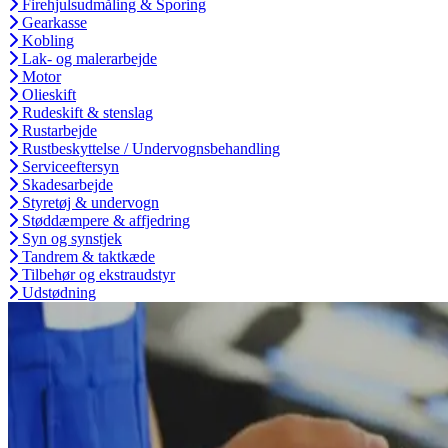
Firehjulsudmåling & Sporing
Gearkasse
Kobling
Lak- og malerarbejde
Motor
Olieskift
Rudeskift & stenslag
Rustarbejde
Rustbeskyttelse / Undervognsbehandling
Serviceeftersyn
Skadesarbejde
Styretøj & undervogn
Støddæmpere & affjedring
Syn og synstjek
Tandrem & taktkæde
Tilbehør og ekstraudstyr
Udstødning