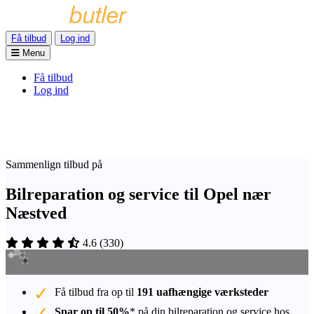
Få tilbud
Log ind
Menu
Få tilbud
Log ind
Sammenlign tilbud på
Bilreparation og service til Opel nær
Næstved
4.6
(
330
)
Få tilbud fra op til
191 uafhængige værksteder
Spar op til 50%
* på din bilreparation og service hos