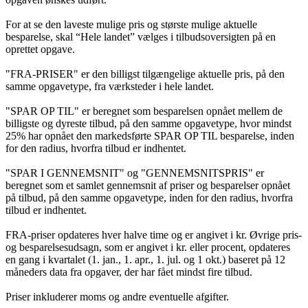
For at se den laveste mulige pris og største mulige aktuelle
besparelse, skal “Hele landet” vælges i tilbudsoversigten på en
oprettet opgave.
"FRA-PRISER" er den billigst tilgængelige aktuelle pris, på den
samme opgavetype, fra værksteder i hele landet.
"SPAR OP TIL" er beregnet som besparelsen opnået mellem de
billigste og dyreste tilbud, på den samme opgavetype, hvor mindst
25% har opnået den markedsførte SPAR OP TIL besparelse, inden
for den radius, hvorfra tilbud er indhentet.
"SPAR I GENNEMSNIT" og "GENNEMSNITSPRIS" er
beregnet som et samlet gennemsnit af priser og besparelser opnået
på tilbud, på den samme opgavetype, inden for den radius, hvorfra
tilbud er indhentet.
FRA-priser opdateres hver halve time og er angivet i kr. Øvrige pris-
og besparelsesudsagn, som er angivet i kr. eller procent, opdateres
en gang i kvartalet (1. jan., 1. apr., 1. jul. og 1 okt.) baseret på 12
måneders data fra opgaver, der har fået mindst fire tilbud.
Priser inkluderer moms og andre eventuelle afgifter.