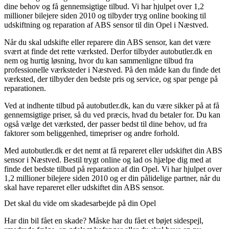
dine behov og få gennemsigtige tilbud. Vi har hjulpet over 1,2
millioner bilejere siden 2010 og tilbyder tryg online booking til
udskiftning og reparation af ABS sensor til din Opel i Næstved.
Når du skal udskifte eller reparere din ABS sensor, kan det være
svært at finde det rette værksted. Derfor tilbyder autobutler.dk en
nem og hurtig løsning, hvor du kan sammenligne tilbud fra
professionelle værksteder i Næstved. På den måde kan du finde det
værksted, der tilbyder den bedste pris og service, og spar penge på
reparationen.
Ved at indhente tilbud på autobutler.dk, kan du være sikker på at få
gennemsigtige priser, så du ved præcis, hvad du betaler for. Du kan
også vælge det værksted, der passer bedst til dine behov, ud fra
faktorer som beliggenhed, timepriser og andre forhold.
Med autobutler.dk er det nemt at få repareret eller udskiftet din ABS
sensor i Næstved. Bestil trygt online og lad os hjælpe dig med at
finde det bedste tilbud på reparation af din Opel. Vi har hjulpet over
1,2 millioner bilejere siden 2010 og er din pålidelige partner, når du
skal have repareret eller udskiftet din ABS sensor.
Det skal du vide om skadesarbejde på din Opel
Har din bil fået en skade? Måske har du fået et bøjet sidespejl,