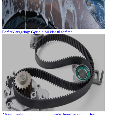
Forårsklargøring: Gør din bil klar til foråret
Alt om tandremmen – hvad, hvornår, hvordan og hvorfor