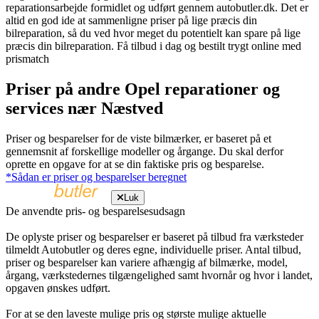
reparationsarbejde formidlet og udført gennem autobutler.dk. Det er
altid en god ide at sammenligne priser på lige præcis din
bilreparation, så du ved hvor meget du potentielt kan spare på lige
præcis din bilreparation. Få tilbud i dag og bestilt trygt online med
prismatch
Priser på andre Opel reparationer og
services nær Næstved
Priser og besparelser for de viste bilmærker, er baseret på et
gennemsnit af forskellige modeller og årgange. Du skal derfor
oprette en opgave for at se din faktiske pris og besparelse.
*Sådan er priser og besparelser beregnet
Luk
De anvendte pris- og besparelsesudsagn
De oplyste priser og besparelser er baseret på tilbud fra værksteder
tilmeldt Autobutler og deres egne, individuelle priser. Antal tilbud,
priser og besparelser kan variere afhængig af bilmærke, model,
årgang, værkstedernes tilgængelighed samt hvornår og hvor i landet,
opgaven ønskes udført.
For at se den laveste mulige pris og største mulige aktuelle