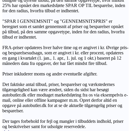
billigste og dyreste tilbud, på den samme opgavetype, hvor mindst
25% har opnået den markedsførte SPAR OP TIL besparelse, inden
for den radius, hvorfra tilbud er indhentet.
"SPAR I GENNEMSNIT" og "GENNEMSNITSPRIS" er
beregnet som et samlet gennemsnit af priser og besparelser opnået
på tilbud, på den samme opgavetype, inden for den radius, hvorfra
tilbud er indhentet.
FRA-priser opdateres hver halve time og er angivet i kr. Øvrige pris-
og besparelsesudsagn, som er angivet i kr. eller procent, opdateres
en gang i kvartalet (1. jan., 1. apr., 1. jul. og 1 okt.) baseret på 12
måneders data fra opgaver, der har fået mindst fire tilbud.
Priser inkluderer moms og andre eventuelle afgifter.
Det faktiske antal tilbud, priser, besparelser og værkstedernes
tilgængelighed kan være ændret, siden du sidst har besøgt
autobutler.dk eller modtaget markedsføring fra os via eksempelvis e-
mail, online eller offline kampagner m.m. Opret derfor altid en
opgave på autobutler.dk for at se de aktuelle tilgængelig priser og
besparelser.
Der tages forbehold for fejl og mangler i tilbuddets indhold, priser
og beskrivelser samt for udsolgte reservedele.