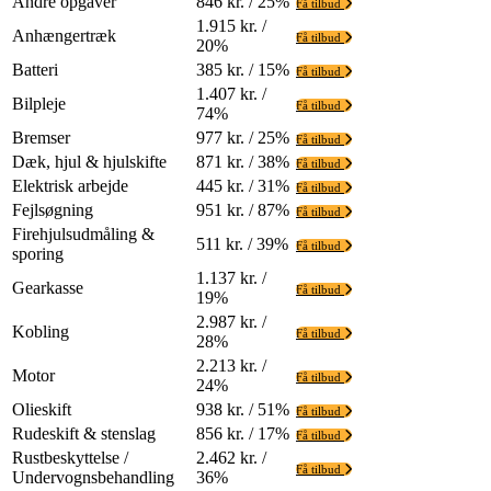
Andre opgaver
846 kr. / 25%
Få tilbud
1.915 kr. /
Anhængertræk
Få tilbud
20%
Batteri
385 kr. / 15%
Få tilbud
1.407 kr. /
Bilpleje
Få tilbud
74%
Bremser
977 kr. / 25%
Få tilbud
Dæk, hjul & hjulskifte
871 kr. / 38%
Få tilbud
Elektrisk arbejde
445 kr. / 31%
Få tilbud
Fejlsøgning
951 kr. / 87%
Få tilbud
Firehjulsudmåling &
511 kr. / 39%
Få tilbud
sporing
1.137 kr. /
Gearkasse
Få tilbud
19%
2.987 kr. /
Kobling
Få tilbud
28%
2.213 kr. /
Motor
Få tilbud
24%
Olieskift
938 kr. / 51%
Få tilbud
Rudeskift & stenslag
856 kr. / 17%
Få tilbud
Rustbeskyttelse /
2.462 kr. /
Få tilbud
Undervognsbehandling
36%