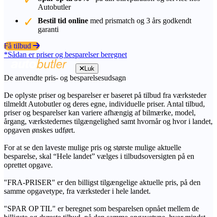
Autobutler
Bestil tid online
med prismatch og 3 års godkendt
garanti
Få tilbud
*Sådan er priser og besparelser beregnet
Luk
De anvendte pris- og besparelsesudsagn
De oplyste priser og besparelser er baseret på tilbud fra værksteder
tilmeldt Autobutler og deres egne, individuelle priser. Antal tilbud,
priser og besparelser kan variere afhængig af bilmærke, model,
årgang, værkstedernes tilgængelighed samt hvornår og hvor i landet,
opgaven ønskes udført.
For at se den laveste mulige pris og største mulige aktuelle
besparelse, skal “Hele landet” vælges i tilbudsoversigten på en
oprettet opgave.
"FRA-PRISER" er den billigst tilgængelige aktuelle pris, på den
samme opgavetype, fra værksteder i hele landet.
"SPAR OP TIL" er beregnet som besparelsen opnået mellem de