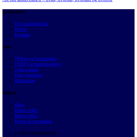
Autobutler
Om autobutler.dk
Presse
Kontakt
Info
*Priser og besparelser
FDM Værkstedskontrol
3 års garanti
Find værksted
Bilmærker
Bilråd
Blog
Bilens ABC
Bilens Wiki
Priser på reparation
© 2026 Autobutler.dk