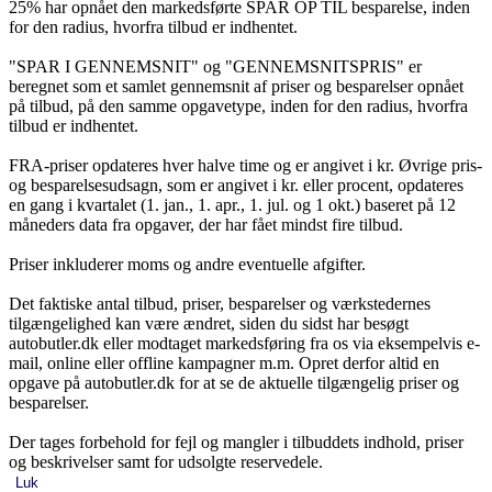
25% har opnået den markedsførte SPAR OP TIL besparelse, inden
for den radius, hvorfra tilbud er indhentet.
"SPAR I GENNEMSNIT" og "GENNEMSNITSPRIS" er
beregnet som et samlet gennemsnit af priser og besparelser opnået
på tilbud, på den samme opgavetype, inden for den radius, hvorfra
tilbud er indhentet.
FRA-priser opdateres hver halve time og er angivet i kr. Øvrige pris-
og besparelsesudsagn, som er angivet i kr. eller procent, opdateres
en gang i kvartalet (1. jan., 1. apr., 1. jul. og 1 okt.) baseret på 12
måneders data fra opgaver, der har fået mindst fire tilbud.
Priser inkluderer moms og andre eventuelle afgifter.
Det faktiske antal tilbud, priser, besparelser og værkstedernes
tilgængelighed kan være ændret, siden du sidst har besøgt
autobutler.dk eller modtaget markedsføring fra os via eksempelvis e-
mail, online eller offline kampagner m.m. Opret derfor altid en
opgave på autobutler.dk for at se de aktuelle tilgængelig priser og
besparelser.
Der tages forbehold for fejl og mangler i tilbuddets indhold, priser
og beskrivelser samt for udsolgte reservedele.
Luk