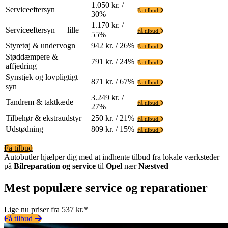
1.050 kr. /
Serviceeftersyn
Få tilbud
30%
1.170 kr. /
Serviceeftersyn — lille
Få tilbud
55%
Styretøj & undervogn
942 kr. / 26%
Få tilbud
Støddæmpere &
791 kr. / 24%
Få tilbud
affjedring
Synstjek og lovpligtigt
871 kr. / 67%
Få tilbud
syn
3.249 kr. /
Tandrem & taktkæde
Få tilbud
27%
Tilbehør & ekstraudstyr
250 kr. / 21%
Få tilbud
Udstødning
809 kr. / 15%
Få tilbud
Få tilbud
Autobutler hjælper dig med at indhente tilbud fra lokale værksteder
på
Bilreparation og service
til
Opel
nær
Næstved
Mest populære service og reparationer
Lige nu priser fra 537 kr.*
Få tilbud