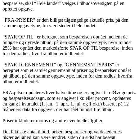
besparelse, skal “Hele landet” vælges i tilbudsoversigten på en
oprettet opgave.
"FRA-PRISER" er den billigst tilgængelige aktuelle pris, på den
samme opgavetype, fra værksteder i hele landet.
"SPAR OP TIL" er beregnet som besparelsen opnået mellem de
billigste og dyreste tilbud, på den samme opgavetype, hvor mindst
25% har opnået den markedsførte SPAR OP TIL besparelse, inden
for den radius, hvorfra tilbud er indhentet.
"SPAR I GENNEMSNIT" og "GENNEMSNITSPRIS" er
beregnet som et samlet gennemsnit af priser og besparelser opnået
på tilbud, på den samme opgavetype, inden for den radius, hvorfra
tilbud er indhentet.
FRA-priser opdateres hver halve time og er angivet i kr. Øvrige pris-
og besparelsesudsagn, som er angivet i kr. eller procent, opdateres
en gang i kvartalet (1. jan., 1. apr., 1. jul. og 1 okt.) baseret på 12
måneders data fra opgaver, der har fået mindst fire tilbud.
Priser inkluderer moms og andre eventuelle afgifter.
Det faktiske antal tilbud, priser, besparelser og værkstedernes
tilgængelighed kan være ændret, siden du sidst har besøgt