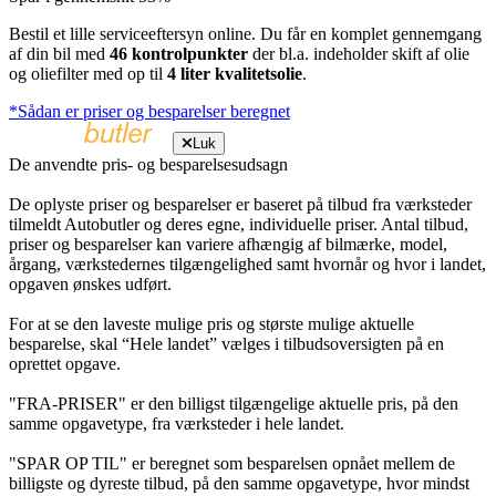
Bestil et lille serviceeftersyn online. Du får en komplet gennemgang
af din bil med
46 kontrolpunkter
der bl.a. indeholder skift af olie
og oliefilter med op til
4 liter kvalitetsolie
.
*Sådan er priser og besparelser beregnet
Luk
De anvendte pris- og besparelsesudsagn
De oplyste priser og besparelser er baseret på tilbud fra værksteder
tilmeldt Autobutler og deres egne, individuelle priser. Antal tilbud,
priser og besparelser kan variere afhængig af bilmærke, model,
årgang, værkstedernes tilgængelighed samt hvornår og hvor i landet,
opgaven ønskes udført.
For at se den laveste mulige pris og største mulige aktuelle
besparelse, skal “Hele landet” vælges i tilbudsoversigten på en
oprettet opgave.
"FRA-PRISER" er den billigst tilgængelige aktuelle pris, på den
samme opgavetype, fra værksteder i hele landet.
"SPAR OP TIL" er beregnet som besparelsen opnået mellem de
billigste og dyreste tilbud, på den samme opgavetype, hvor mindst