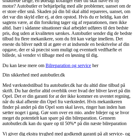
smadrede fælge, en ødelagt kofanger eller du skal have en ny
motor? Autobutler er behjælpelig med alle problemer, uanset om de
er store eller små. Skaden på din bil skal altid repareres, uanset, om
det var din skyld eller ej, at den opstod. Hvis du er heldig, kan det
sagtens være, at din forsikring tager sig af reparationen, men ikke
altid. Især i sådanne situationer skal arbejdet udføres til den bedste
pris, dog uden at kvaliteten sænkes. Autobutler sender dig de bedste
tilbud fra flere mekanikere, som du frit kan vælge imellem. Det
eneste du bliver nødt til at gøre er at indsende en beskrivelse af din
opgave, der er så præcist som muligt og eventuelt vedfhæfte et
billede, så vender vi tilbage med en løsning til dig.
Du kan læse mere om
Bilreparation og service
her
Din sikkerhed med autobutler.dk
Med værkstedstilbud fra autobutler.dk har du altid dine tilbud på
skrift. Du har derfor altid overblik over hvad der bliver lavet på din
Opel. Det er din garanti for at der ikke kommer en uventet regning,
når du skal afhente din Opel fra værkstedet. Hvis mekanikeren
finder på andet på din Opel som skal laves, ringer han inden han
sætter noget i gang. Gør som over en mio. andre bilejer og se hvor
meget du potentielt kan spare på din bilreparation. Gennem
autobutler.dk kan du spare op til 50%* på din næste bilreparation
Vi giver dig ekstra tryghed med godkendt garanti på alt service- og