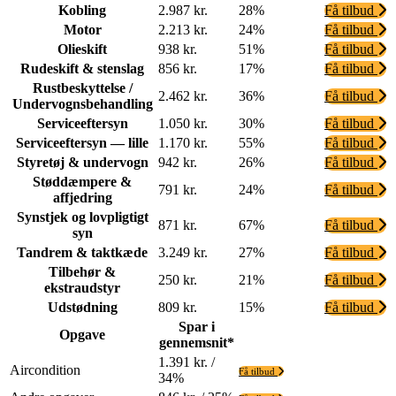
Kobling
2.987 kr.
28%
Få tilbud
Motor
2.213 kr.
24%
Få tilbud
Olieskift
938 kr.
51%
Få tilbud
Rudeskift & stenslag
856 kr.
17%
Få tilbud
Rustbeskyttelse /
2.462 kr.
36%
Få tilbud
Undervognsbehandling
Serviceeftersyn
1.050 kr.
30%
Få tilbud
Serviceeftersyn — lille
1.170 kr.
55%
Få tilbud
Styretøj & undervogn
942 kr.
26%
Få tilbud
Støddæmpere &
791 kr.
24%
Få tilbud
affjedring
Synstjek og lovpligtigt
871 kr.
67%
Få tilbud
syn
Tandrem & taktkæde
3.249 kr.
27%
Få tilbud
Tilbehør &
250 kr.
21%
Få tilbud
ekstraudstyr
Udstødning
809 kr.
15%
Få tilbud
Spar i
Opgave
gennemsnit*
1.391 kr. /
Aircondition
Få tilbud
34%