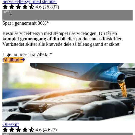
Serviceeftersyn med stempel
4.6
(
25.837
)
Spar i gennemsnit 30%*
Bestil serviceeftersyn med stempel i servicebogen. Du får en
komplet gennemgang af din bil
efter producentens forskrifter.
Værkstedet skifter alle krævede dele så bilens garanti er sikret.
Lige nu priser fra 749 kr.*
Få tilbud
Olieskift
4.6
(
4.627
)