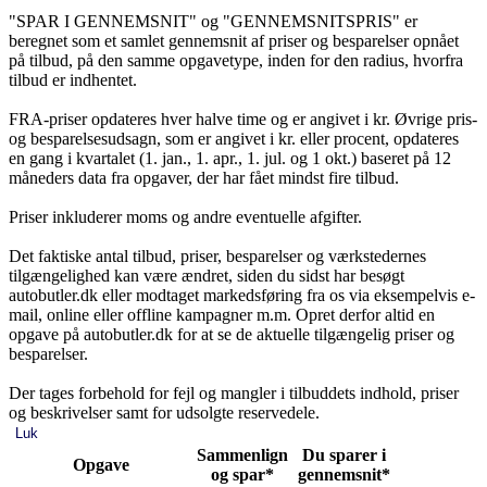
"SPAR I GENNEMSNIT" og "GENNEMSNITSPRIS" er
beregnet som et samlet gennemsnit af priser og besparelser opnået
på tilbud, på den samme opgavetype, inden for den radius, hvorfra
tilbud er indhentet.
FRA-priser opdateres hver halve time og er angivet i kr. Øvrige pris-
og besparelsesudsagn, som er angivet i kr. eller procent, opdateres
en gang i kvartalet (1. jan., 1. apr., 1. jul. og 1 okt.) baseret på 12
måneders data fra opgaver, der har fået mindst fire tilbud.
Priser inkluderer moms og andre eventuelle afgifter.
Det faktiske antal tilbud, priser, besparelser og værkstedernes
tilgængelighed kan være ændret, siden du sidst har besøgt
autobutler.dk eller modtaget markedsføring fra os via eksempelvis e-
mail, online eller offline kampagner m.m. Opret derfor altid en
opgave på autobutler.dk for at se de aktuelle tilgængelig priser og
besparelser.
Der tages forbehold for fejl og mangler i tilbuddets indhold, priser
og beskrivelser samt for udsolgte reservedele.
Luk
Sammenlign
Du sparer i
Opgave
og spar*
gennemsnit*