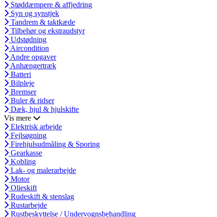
Støddæmpere & affjedring
Syn og synstjek
Tandrem & taktkæde
Tilbehør og ekstraudstyr
Udstødning
Aircondition
Andre opgaver
Anhængertræk
Batteri
Bilpleje
Bremser
Buler & ridser
Dæk, hjul & hjulskifte
Vis mere
Elektrisk arbejde
Fejlsøgning
Firehjulsudmåling & Sporing
Gearkasse
Kobling
Lak- og malerarbejde
Motor
Olieskift
Rudeskift & stenslag
Rustarbejde
Rustbeskyttelse / Undervognsbehandling