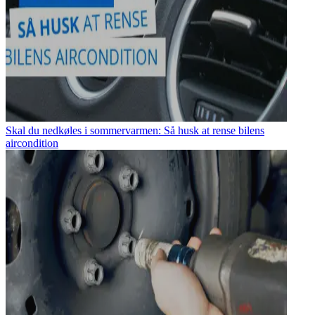
Skal du nedkøles i sommervarmen: Så husk at rense bilens
aircondition