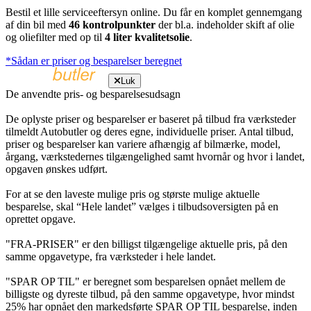
Bestil et lille serviceeftersyn online. Du får en komplet gennemgang
af din bil med
46 kontrolpunkter
der bl.a. indeholder skift af olie
og oliefilter med op til
4 liter kvalitetsolie
.
*Sådan er priser og besparelser beregnet
Luk
De anvendte pris- og besparelsesudsagn
De oplyste priser og besparelser er baseret på tilbud fra værksteder
tilmeldt Autobutler og deres egne, individuelle priser. Antal tilbud,
priser og besparelser kan variere afhængig af bilmærke, model,
årgang, værkstedernes tilgængelighed samt hvornår og hvor i landet,
opgaven ønskes udført.
For at se den laveste mulige pris og største mulige aktuelle
besparelse, skal “Hele landet” vælges i tilbudsoversigten på en
oprettet opgave.
"FRA-PRISER" er den billigst tilgængelige aktuelle pris, på den
samme opgavetype, fra værksteder i hele landet.
"SPAR OP TIL" er beregnet som besparelsen opnået mellem de
billigste og dyreste tilbud, på den samme opgavetype, hvor mindst
25% har opnået den markedsførte SPAR OP TIL besparelse, inden