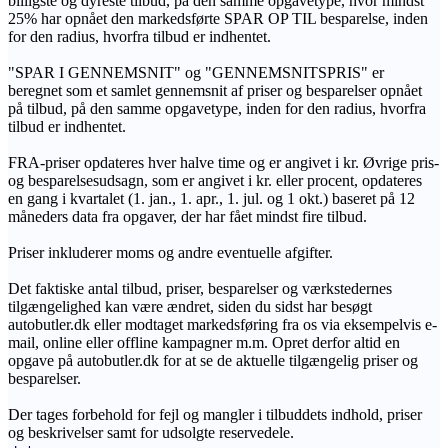
billigste og dyreste tilbud, på den samme opgavetype, hvor mindst
25% har opnået den markedsførte SPAR OP TIL besparelse, inden
for den radius, hvorfra tilbud er indhentet.
"SPAR I GENNEMSNIT" og "GENNEMSNITSPRIS" er
beregnet som et samlet gennemsnit af priser og besparelser opnået
på tilbud, på den samme opgavetype, inden for den radius, hvorfra
tilbud er indhentet.
FRA-priser opdateres hver halve time og er angivet i kr. Øvrige pris-
og besparelsesudsagn, som er angivet i kr. eller procent, opdateres
en gang i kvartalet (1. jan., 1. apr., 1. jul. og 1 okt.) baseret på 12
måneders data fra opgaver, der har fået mindst fire tilbud.
Priser inkluderer moms og andre eventuelle afgifter.
Det faktiske antal tilbud, priser, besparelser og værkstedernes
tilgængelighed kan være ændret, siden du sidst har besøgt
autobutler.dk eller modtaget markedsføring fra os via eksempelvis e-
mail, online eller offline kampagner m.m. Opret derfor altid en
opgave på autobutler.dk for at se de aktuelle tilgængelig priser og
besparelser.
Der tages forbehold for fejl og mangler i tilbuddets indhold, priser
og beskrivelser samt for udsolgte reservedele.