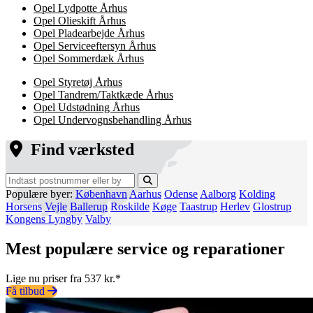
Opel Lydpotte Århus
Opel Olieskift Århus
Opel Pladearbejde Århus
Opel Serviceeftersyn Århus
Opel Sommerdæk Århus
Opel Styretøj Århus
Opel Tandrem/Taktkæde Århus
Opel Udstødning Århus
Opel Undervognsbehandling Århus
Find værksted
Populære byer:
København
Aarhus
Odense
Aalborg
Kolding
Horsens
Vejle
Ballerup
Roskilde
Køge
Taastrup
Herlev
Glostrup
Kongens Lyngby
Valby
Mest populære service og reparationer
Lige nu priser fra 537 kr.*
Få tilbud