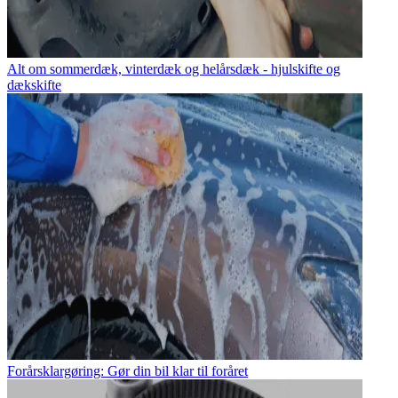
Alt om sommerdæk, vinterdæk og helårsdæk - hjulskifte og
dækskifte
Forårsklargøring: Gør din bil klar til foråret