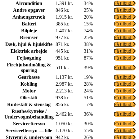
Aircondition
1.391 kr.
34%
Få tilbud
Andre opgaver
846 kr.
25%
Få tilbud
Anhængertræk
1.915 kr.
20%
Få tilbud
Batteri
385 kr.
15%
Få tilbud
Bilpleje
1.407 kr.
74%
Få tilbud
Bremser
977 kr.
25%
Få tilbud
Dæk, hjul & hjulskifte
871 kr.
38%
Få tilbud
Elektrisk arbejde
445 kr.
31%
Få tilbud
Fejlsøgning
951 kr.
87%
Få tilbud
Firehjulsudmåling &
511 kr.
39%
Få tilbud
sporing
Gearkasse
1.137 kr.
19%
Få tilbud
Kobling
2.987 kr.
28%
Få tilbud
Motor
2.213 kr.
24%
Få tilbud
Olieskift
938 kr.
51%
Få tilbud
Rudeskift & stenslag
856 kr.
17%
Få tilbud
Rustbeskyttelse /
2.462 kr.
36%
Få tilbud
Undervognsbehandling
Serviceeftersyn
1.050 kr.
30%
Få tilbud
Serviceeftersyn — lille
1.170 kr.
55%
Få tilbud
Styretøj & undervogn
942 kr.
26%
Få tilbud