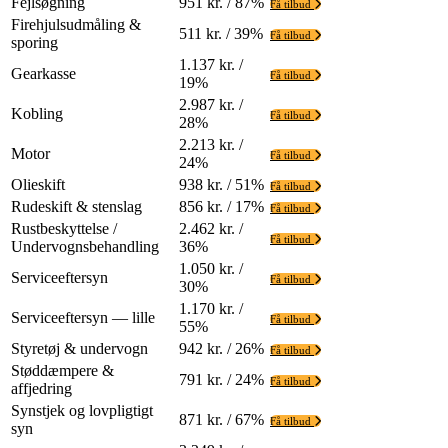
Fejlsøgning
951 kr. / 87%
Få tilbud
Firehjulsudmåling &
511 kr. / 39%
Få tilbud
sporing
1.137 kr. /
Gearkasse
Få tilbud
19%
2.987 kr. /
Kobling
Få tilbud
28%
2.213 kr. /
Motor
Få tilbud
24%
Olieskift
938 kr. / 51%
Få tilbud
Rudeskift & stenslag
856 kr. / 17%
Få tilbud
Rustbeskyttelse /
2.462 kr. /
Få tilbud
Undervognsbehandling
36%
1.050 kr. /
Serviceeftersyn
Få tilbud
30%
1.170 kr. /
Serviceeftersyn — lille
Få tilbud
55%
Styretøj & undervogn
942 kr. / 26%
Få tilbud
Støddæmpere &
791 kr. / 24%
Få tilbud
affjedring
Synstjek og lovpligtigt
871 kr. / 67%
Få tilbud
syn