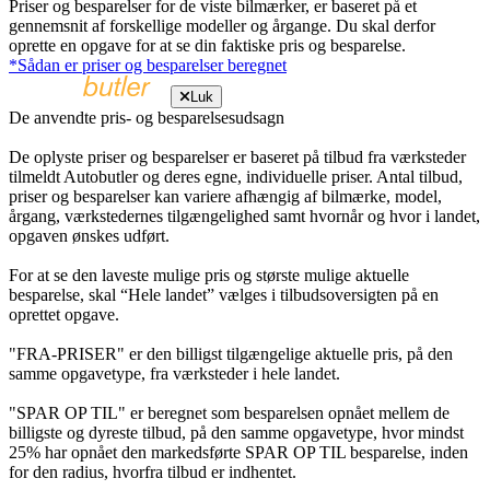
Priser og besparelser for de viste bilmærker, er baseret på et
gennemsnit af forskellige modeller og årgange. Du skal derfor
oprette en opgave for at se din faktiske pris og besparelse.
*Sådan er priser og besparelser beregnet
Luk
De anvendte pris- og besparelsesudsagn
De oplyste priser og besparelser er baseret på tilbud fra værksteder
tilmeldt Autobutler og deres egne, individuelle priser. Antal tilbud,
priser og besparelser kan variere afhængig af bilmærke, model,
årgang, værkstedernes tilgængelighed samt hvornår og hvor i landet,
opgaven ønskes udført.
For at se den laveste mulige pris og største mulige aktuelle
besparelse, skal “Hele landet” vælges i tilbudsoversigten på en
oprettet opgave.
"FRA-PRISER" er den billigst tilgængelige aktuelle pris, på den
samme opgavetype, fra værksteder i hele landet.
"SPAR OP TIL" er beregnet som besparelsen opnået mellem de
billigste og dyreste tilbud, på den samme opgavetype, hvor mindst
25% har opnået den markedsførte SPAR OP TIL besparelse, inden
for den radius, hvorfra tilbud er indhentet.