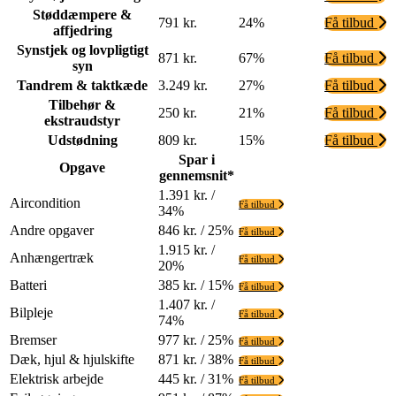
Støddæmpere &
791 kr.
24%
Få tilbud
affjedring
Synstjek og lovpligtigt
871 kr.
67%
Få tilbud
syn
Tandrem & taktkæde
3.249 kr.
27%
Få tilbud
Tilbehør &
250 kr.
21%
Få tilbud
ekstraudstyr
Udstødning
809 kr.
15%
Få tilbud
Spar i
Opgave
gennemsnit*
1.391 kr. /
Aircondition
Få tilbud
34%
Andre opgaver
846 kr. / 25%
Få tilbud
1.915 kr. /
Anhængertræk
Få tilbud
20%
Batteri
385 kr. / 15%
Få tilbud
1.407 kr. /
Bilpleje
Få tilbud
74%
Bremser
977 kr. / 25%
Få tilbud
Dæk, hjul & hjulskifte
871 kr. / 38%
Få tilbud
Elektrisk arbejde
445 kr. / 31%
Få tilbud