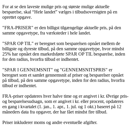
For at se den laveste mulige pris og største mulige aktuelle
besparelse, skal “Hele landet” vælges i tilbudsoversigten på en
oprettet opgave.
"FRA-PRISER" er den billigst tilgængelige aktuelle pris, på den
samme opgavetype, fra værksteder i hele landet.
"SPAR OP TIL" er beregnet som besparelsen opnået mellem de
billigste og dyreste tilbud, på den samme opgavetype, hvor mindst
25% har opnået den markedsførte SPAR OP TIL besparelse, inden
for den radius, hvorfra tilbud er indhentet.
"SPAR I GENNEMSNIT" og "GENNEMSNITSPRIS" er
beregnet som et samlet gennemsnit af priser og besparelser opnået
på tilbud, på den samme opgavetype, inden for den radius, hvorfra
tilbud er indhentet.
FRA-priser opdateres hver halve time og er angivet i kr. Øvrige pris-
og besparelsesudsagn, som er angivet i kr. eller procent, opdateres
en gang i kvartalet (1. jan., 1. apr., 1. jul. og 1 okt.) baseret på 12
måneders data fra opgaver, der har fået mindst fire tilbud.
Priser inkluderer moms og andre eventuelle afgifter.