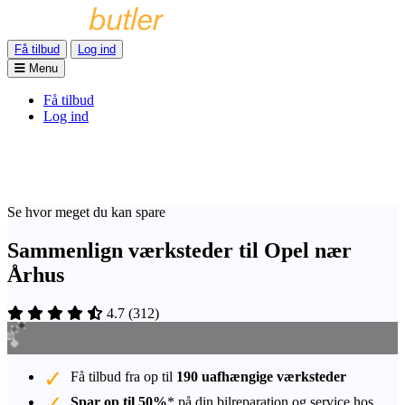
Få tilbud
Log ind
Menu
Få tilbud
Log ind
Se hvor meget du kan spare
Sammenlign værksteder til Opel nær
Århus
4.7
(
312
)
Få tilbud fra op til
190 uafhængige værksteder
Spar op til 50%
* på din bilreparation og service hos