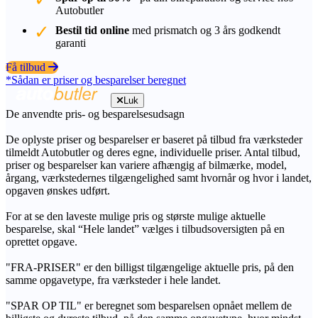
Autobutler
Bestil tid online
med prismatch og 3 års godkendt
garanti
Få tilbud
*Sådan er priser og besparelser beregnet
Luk
De anvendte pris- og besparelsesudsagn
De oplyste priser og besparelser er baseret på tilbud fra værksteder
tilmeldt Autobutler og deres egne, individuelle priser. Antal tilbud,
priser og besparelser kan variere afhængig af bilmærke, model,
årgang, værkstedernes tilgængelighed samt hvornår og hvor i landet,
opgaven ønskes udført.
For at se den laveste mulige pris og største mulige aktuelle
besparelse, skal “Hele landet” vælges i tilbudsoversigten på en
oprettet opgave.
"FRA-PRISER" er den billigst tilgængelige aktuelle pris, på den
samme opgavetype, fra værksteder i hele landet.
"SPAR OP TIL" er beregnet som besparelsen opnået mellem de