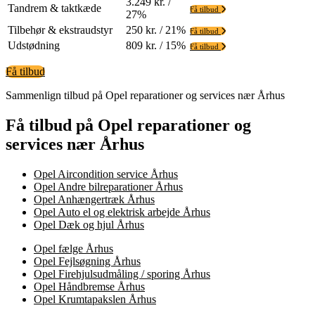
3.249 kr. /
Tandrem & taktkæde
Få tilbud
27%
Tilbehør & ekstraudstyr
250 kr. / 21%
Få tilbud
Udstødning
809 kr. / 15%
Få tilbud
Få tilbud
Sammenlign tilbud på Opel reparationer og services nær Århus
Få tilbud på Opel reparationer og
services nær Århus
Opel Aircondition service Århus
Opel Andre bilreparationer Århus
Opel Anhængertræk Århus
Opel Auto el og elektrisk arbejde Århus
Opel Dæk og hjul Århus
Opel fælge Århus
Opel Fejlsøgning Århus
Opel Firehjulsudmåling / sporing Århus
Opel Håndbremse Århus
Opel Krumtapakslen Århus