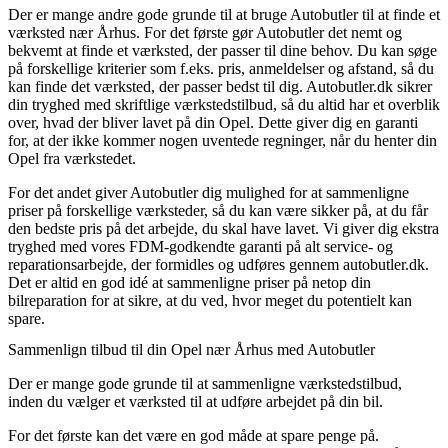
Der er mange andre gode grunde til at bruge Autobutler til at finde et
værksted nær Århus. For det første gør Autobutler det nemt og
bekvemt at finde et værksted, der passer til dine behov. Du kan søge
på forskellige kriterier som f.eks. pris, anmeldelser og afstand, så du
kan finde det værksted, der passer bedst til dig. Autobutler.dk sikrer
din tryghed med skriftlige værkstedstilbud, så du altid har et overblik
over, hvad der bliver lavet på din Opel. Dette giver dig en garanti
for, at der ikke kommer nogen uventede regninger, når du henter din
Opel fra værkstedet.
For det andet giver Autobutler dig mulighed for at sammenligne
priser på forskellige værksteder, så du kan være sikker på, at du får
den bedste pris på det arbejde, du skal have lavet. Vi giver dig ekstra
tryghed med vores FDM-godkendte garanti på alt service- og
reparationsarbejde, der formidles og udføres gennem autobutler.dk.
Det er altid en god idé at sammenligne priser på netop din
bilreparation for at sikre, at du ved, hvor meget du potentielt kan
spare.
Sammenlign tilbud til din Opel nær Århus med Autobutler
Der er mange gode grunde til at sammenligne værkstedstilbud,
inden du vælger et værksted til at udføre arbejdet på din bil.
For det første kan det være en god måde at spare penge på.