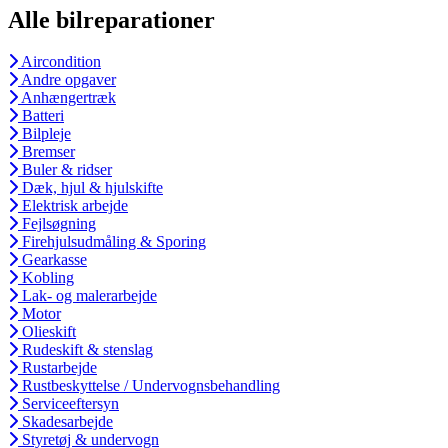
Alle bilreparationer
Aircondition
Andre opgaver
Anhængertræk
Batteri
Bilpleje
Bremser
Buler & ridser
Dæk, hjul & hjulskifte
Elektrisk arbejde
Fejlsøgning
Firehjulsudmåling & Sporing
Gearkasse
Kobling
Lak- og malerarbejde
Motor
Olieskift
Rudeskift & stenslag
Rustarbejde
Rustbeskyttelse / Undervognsbehandling
Serviceeftersyn
Skadesarbejde
Styretøj & undervogn