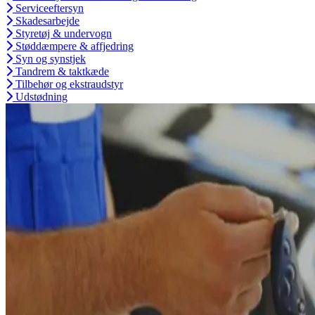
Serviceeftersyn
Skadesarbejde
Styretøj & undervogn
Støddæmpere & affjedring
Syn og synstjek
Tandrem & taktkæde
Tilbehør og ekstraudstyr
Udstødning