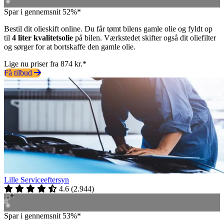
Spar i gennemsnit 52%*
Bestil dit olieskift online. Du får tømt bilens gamle olie og fyldt op
til
4 liter kvalitetsolie
på bilen. Værkstedet skifter også dit oliefilter
og sørger for at bortskaffe den gamle olie.
Lige nu priser fra 874 kr.*
Få tilbud
Lille Serviceeftersyn
4.6
(
2.944
)
Spar i gennemsnit 53%*