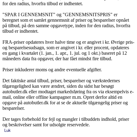
for den radius, hvorfra tilbud er indhentet.
"SPAR I GENNEMSNIT" og "GENNEMSNITSPRIS" er
beregnet som et samlet gennemsnit af priser og besparelser opnået
på tilbud, på den samme opgavetype, inden for den radius, hvorfra
tilbud er indhentet.
FRA-priser opdateres hver halve time og er angivet i kr. Øvrige pris-
og besparelsesudsagn, som er angivet i kr. eller procent, opdateres
en gang i kvartalet (1. jan., 1. apr., 1. jul. og 1 okt.) baseret på 12
måneders data fra opgaver, der har fået mindst fire tilbud.
Priser inkluderer moms og andre eventuelle afgifter.
Det faktiske antal tilbud, priser, besparelser og værkstedernes
tilgængelighed kan være ændret, siden du sidst har besøgt
autobutler.dk eller modtaget markedsføring fra os via eksempelvis e-
mail, online eller offline kampagner m.m. Opret derfor altid en
opgave på autobutler.dk for at se de aktuelle tilgængelig priser og
besparelser.
Der tages forbehold for fejl og mangler i tilbuddets indhold, priser
og beskrivelser samt for udsolgte reservedele.
Luk