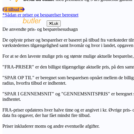
Få tilbud
*Sådan er priser og besparelser beregnet
Luk
De anvendte pris- og besparelsesudsagn
De oplyste priser og besparelser er baseret på tilbud fra værksteder ti
værkstedernes tilgængelighed samt hvornår og hvor i landet, opgaven
For at se den laveste mulige pris og største mulige aktuelle besparelse
"FRA-PRISER" er den billigst tilgængelige aktuelle pris, på den samm
"SPAR OP TIL" er beregnet som besparelsen opnået mellem de billig
radius, hvorfra tilbud er indhentet.
"SPAR I GENNEMSNIT" og "GENNEMSNITSPRIS" er beregnet som et sam
indhentet.
FRA-priser opdateres hver halve time og er angivet i kr. Øvrige pris- og
data fra opgaver, der har fået mindst fire tilbud.
Priser inkluderer moms og andre eventuelle afgifter.