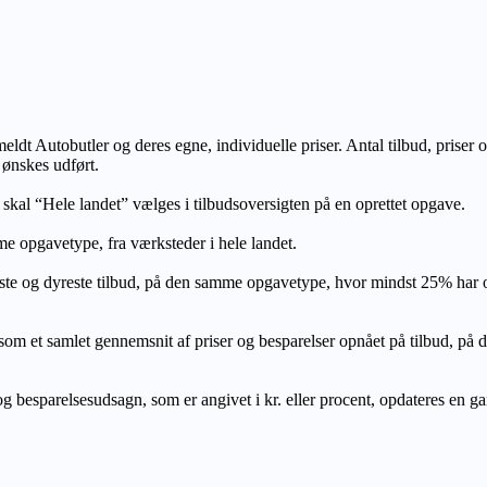
lmeldt Autobutler og deres egne, individuelle priser. Antal tilbud, prise
 ønskes udført.
, skal “Hele landet” vælges i tilbudsoversigten på en oprettet opgave.
e opgavetype, fra værksteder i hele landet.
ste og dyreste tilbud, på den samme opgavetype, hvor mindst 25% har
let gennemsnit af priser og besparelser opnået på tilbud, på den s
 besparelsesudsagn, som er angivet i kr. eller procent, opdateres en gang 