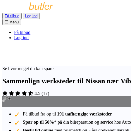
Få tilbud
Log ind
Menu
Få tilbud
Log ind
Se hvor meget du kan spare
Sammenlign værksteder til Nissan nær Vi
4.5
(
17
)
Få tilbud fra op til
191 uafhængige værksteder
Spar op til 50%
* på din bilreparation og service hos Auto
Bestil tid online
med prismatch og 3 års godkendt garanti