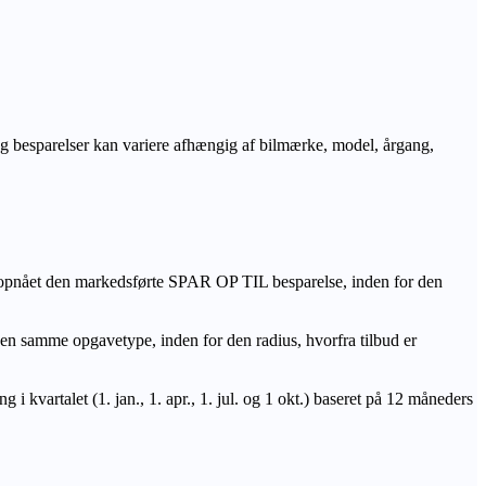
r og besparelser kan variere afhængig af bilmærke, model, årgang,
 opnået den markedsførte SPAR OP TIL besparelse, inden for den
amme opgavetype, inden for den radius, hvorfra tilbud er
i kvartalet (1. jan., 1. apr., 1. jul. og 1 okt.) baseret på 12 måneders