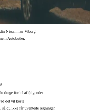
l din Nissan nær Viborg.
ennem Autobutler.
rg
du drage fordel af følgende:
vad det vil koste
, så du ikke får uventede regninger