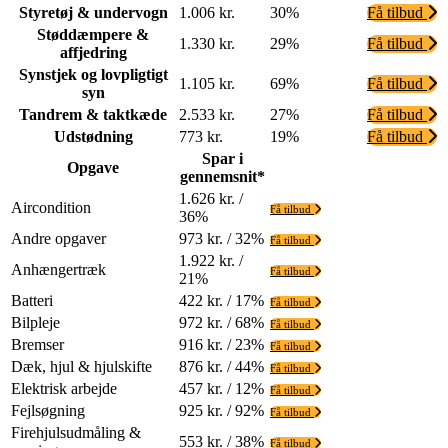
Styretøj & undervogn
1.006 kr.
30%
Få tilbud
Støddæmpere &
1.330 kr.
29%
Få tilbud
affjedring
Synstjek og lovpligtigt
1.105 kr.
69%
Få tilbud
syn
Tandrem & taktkæde
2.533 kr.
27%
Få tilbud
Udstødning
773 kr.
19%
Få tilbud
Spar i
Opgave
gennemsnit*
1.626 kr. /
Aircondition
Få tilbud
36%
Andre opgaver
973 kr. / 32%
Få tilbud
1.922 kr. /
Anhængertræk
Få tilbud
21%
Batteri
422 kr. / 17%
Få tilbud
Bilpleje
972 kr. / 68%
Få tilbud
Bremser
916 kr. / 23%
Få tilbud
Dæk, hjul & hjulskifte
876 kr. / 44%
Få tilbud
Elektrisk arbejde
457 kr. / 12%
Få tilbud
Fejlsøgning
925 kr. / 92%
Få tilbud
Firehjulsudmåling &
553 kr. / 38%
Få tilbud