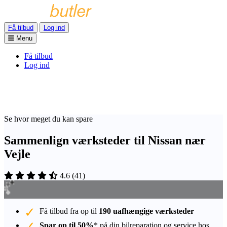
Få tilbud
Log ind
Menu
Få tilbud
Log ind
Se hvor meget du kan spare
Sammenlign værksteder til Nissan nær
Vejle
4.6
(
41
)
Få tilbud fra op til
190 uafhængige værksteder
Spar op til 50%
* på din bilreparation og service hos