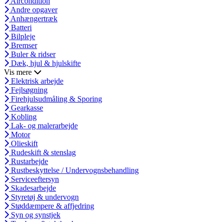
Aircondition
Andre opgaver
Anhængertræk
Batteri
Bilpleje
Bremser
Buler & ridser
Dæk, hjul & hjulskifte
Vis mere
Elektrisk arbejde
Fejlsøgning
Firehjulsudmåling & Sporing
Gearkasse
Kobling
Lak- og malerarbejde
Motor
Olieskift
Rudeskift & stenslag
Rustarbejde
Rustbeskyttelse / Undervognsbehandling
Serviceeftersyn
Skadesarbejde
Styretøj & undervogn
Støddæmpere & affjedring
Syn og synstjek