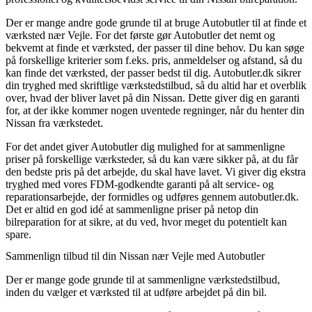
Der er mange andre gode grunde til at bruge Autobutler til at finde et
værksted nær Vejle. For det første gør Autobutler det nemt og
bekvemt at finde et værksted, der passer til dine behov. Du kan søge
på forskellige kriterier som f.eks. pris, anmeldelser og afstand, så du
kan finde det værksted, der passer bedst til dig. Autobutler.dk sikrer
din tryghed med skriftlige værkstedstilbud, så du altid har et overblik
over, hvad der bliver lavet på din Nissan. Dette giver dig en garanti
for, at der ikke kommer nogen uventede regninger, når du henter din
Nissan fra værkstedet.
For det andet giver Autobutler dig mulighed for at sammenligne
priser på forskellige værksteder, så du kan være sikker på, at du får
den bedste pris på det arbejde, du skal have lavet. Vi giver dig ekstra
tryghed med vores FDM-godkendte garanti på alt service- og
reparationsarbejde, der formidles og udføres gennem autobutler.dk.
Det er altid en god idé at sammenligne priser på netop din
bilreparation for at sikre, at du ved, hvor meget du potentielt kan
spare.
Sammenlign tilbud til din Nissan nær Vejle med Autobutler
Der er mange gode grunde til at sammenligne værkstedstilbud,
inden du vælger et værksted til at udføre arbejdet på din bil.