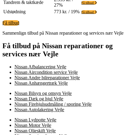
Tandrem & taktkæde
Få tilbud
27%
Udstødning
773 kr. / 19%
Få tilbud
Få tilbud
Sammenlign tilbud på Nissan reparationer og services nær Vejle
Få tilbud på Nissan reparationer og
services nær Vejle
Nissan Afbalancering Vejle
Nissan Aircondition service Vejle
Nissan Andre bilreparationer Vejle
Nissan Anhængertræk Vejle
Nissan Bilsyn og omsyn Vejle
Nissan Dæk og hjul Vejle
Nissan Firehjulsudmåling / sporing Vejle
Nissan Autolakering Vejle
Nissan Lydpotte Vejle
Nissan Motor Vejle
Nissan Olieskift Vejle