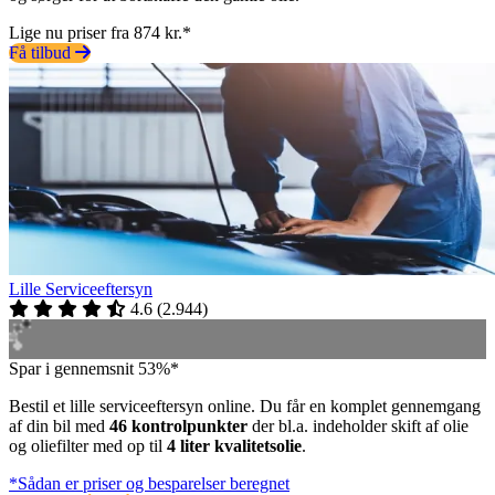
Lige nu priser fra 874 kr.*
Få tilbud
Lille Serviceeftersyn
4.6
(
2.944
)
Spar i gennemsnit 53%*
Bestil et lille serviceeftersyn online. Du får en komplet gennemgang
af din bil med
46 kontrolpunkter
der bl.a. indeholder skift af olie
og oliefilter med op til
4 liter kvalitetsolie
.
*Sådan er priser og besparelser beregnet