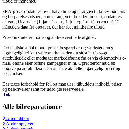
tilbud er indhentet.
FRA-priser opdateres hver halve time og er angivet i kr. Øvrige pris-
og besparelsesudsagn, som er angivet i kr. eller procent, opdateres
en gang i kvartalet (1. jan., 1. apr., 1. jul. og 1 okt.) baseret på 12
måneders data fra opgaver, der har fået mindst fire tilbud.
Priser inkluderer moms og andre eventuelle afgifter.
Det faktiske antal tilbud, priser, besparelser og værkstedernes
tilgængelighed kan være ændret, siden du sidst har besøgt
autobutler.dk eller modtaget markedsføring fra os via eksempelvis e-
mail, online eller offline kampagner m.m. Opret derfor altid en
opgave på autobutler.dk for at se de aktuelle tilgængelig priser og
besparelser.
Der tages forbehold for fejl og mangler i tilbuddets indhold, priser
og beskrivelser samt for udsolgte reservedele.
Luk
Alle bilreparationer
Aircondition
Andre opgaver
Anhængertræk