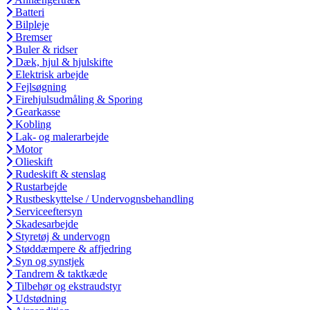
Batteri
Bilpleje
Bremser
Buler & ridser
Dæk, hjul & hjulskifte
Elektrisk arbejde
Fejlsøgning
Firehjulsudmåling & Sporing
Gearkasse
Kobling
Lak- og malerarbejde
Motor
Olieskift
Rudeskift & stenslag
Rustarbejde
Rustbeskyttelse / Undervognsbehandling
Serviceeftersyn
Skadesarbejde
Styretøj & undervogn
Støddæmpere & affjedring
Syn og synstjek
Tandrem & taktkæde
Tilbehør og ekstraudstyr
Udstødning