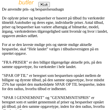
Luk
De anvendte pris- og besparelsesudsagn
De oplyste priser og besparelser er baseret på tilbud fra værksteder
tilmeldt Autobutler og deres egne, individuelle priser. Antal tilbud,
priser og besparelser kan variere afhængig af bilmærke, model,
årgang, værkstedernes tilgængelighed samt hvornår og hvor i landet,
opgaven ønskes udført.
For at se den laveste mulige pris og største mulige aktuelle
besparelse, skal “Hele landet” vælges i tilbudsoversigten på en
oprettet opgave.
"FRA-PRISER" er den billigst tilgængelige aktuelle pris, på den
samme opgavetype, fra værksteder i hele landet.
"SPAR OP TIL" er beregnet som besparelsen opnået mellem de
billigste og dyreste tilbud, på den samme opgavetype, hvor mindst
25% har opnået den markedsførte SPAR OP TIL besparelse, inden
for den radius, hvorfra tilbud er indhentet.
"SPAR I GENNEMSNIT" og "GENNEMSNITSPRIS" er
beregnet som et samlet gennemsnit af priser og besparelser opnået
på tilbud, på den samme opgavetype, inden for den radius, hvorfra