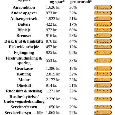
og spar*
gennemsnit*
Aircondition
1.626 kr.
36%
Få tilbud
Andre opgaver
973 kr.
32%
Få tilbud
Anhængertræk
1.922 kr.
21%
Få tilbud
Batteri
422 kr.
17%
Få tilbud
Bilpleje
972 kr.
68%
Få tilbud
Bremser
916 kr.
23%
Få tilbud
Dæk, hjul & hjulskifte
876 kr.
44%
Få tilbud
Elektrisk arbejde
457 kr.
12%
Få tilbud
Fejlsøgning
925 kr.
92%
Få tilbud
Firehjulsudmåling &
553 kr.
38%
Få tilbud
sporing
Gearkasse
1.386 kr.
19%
Få tilbud
Kobling
2.815 kr.
32%
Få tilbud
Motor
2.172 kr.
22%
Få tilbud
Olieskift
914 kr.
51%
Få tilbud
Rudeskift & stenslag
1.271 kr.
22%
Få tilbud
Rustbeskyttelse /
2.226 kr.
33%
Få tilbud
Undervognsbehandling
Serviceeftersyn
1.050 kr.
29%
Få tilbud
Serviceeftersyn — lille
1.065 kr.
52%
Få tilbud