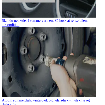
Skal du nedkøles i sommervarmen: Så husk at rense bilens
aircondition
Alt om sommerdæk, vinterdæk og helårsdæk - hjulskifte og
dækskifte