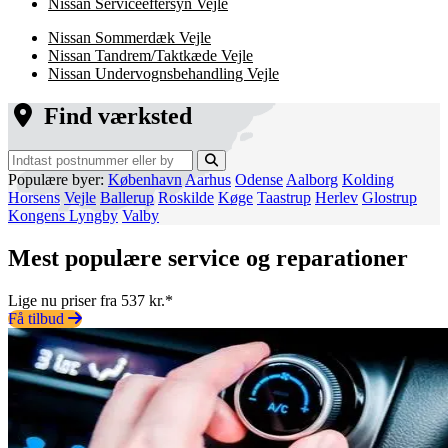
Nissan Serviceeftersyn Vejle
Nissan Sommerdæk Vejle
Nissan Tandrem/Taktkæde Vejle
Nissan Undervognsbehandling Vejle
Find værksted
Populære byer:
København
Aarhus
Odense
Aalborg
Kolding
Horsens
Vejle
Ballerup
Roskilde
Køge
Taastrup
Herlev
Glostrup
Kongens Lyngby
Valby
Mest populære service og reparationer
Lige nu priser fra 537 kr.*
Få tilbud