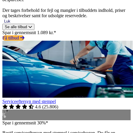
Der tages forbehold for fejl og mangler i tilbuddets indhold, priser
og beskrivelser samt for udsolgte reservedele.
Luk
Se alle tilbud
Spar i gennemsnit 1.089 kr.*
Få tilbud
Serviceeftersyn med stempel
4.6
(
25.806
)
Spar i gennemsnit 30%*
Bestil serviceeftersyn med stempel i servicebogen. Du får en