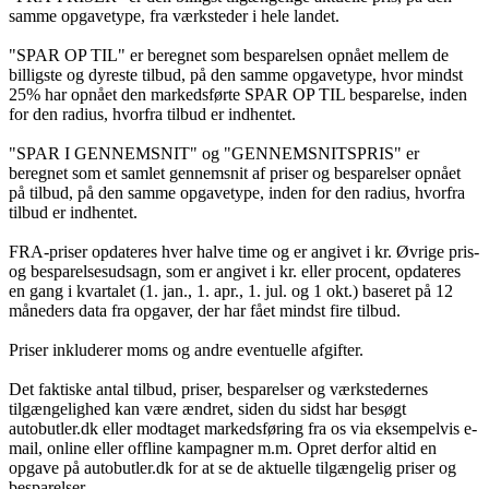
samme opgavetype, fra værksteder i hele landet.
"SPAR OP TIL" er beregnet som besparelsen opnået mellem de
billigste og dyreste tilbud, på den samme opgavetype, hvor mindst
25% har opnået den markedsførte SPAR OP TIL besparelse, inden
for den radius, hvorfra tilbud er indhentet.
"SPAR I GENNEMSNIT" og "GENNEMSNITSPRIS" er
beregnet som et samlet gennemsnit af priser og besparelser opnået
på tilbud, på den samme opgavetype, inden for den radius, hvorfra
tilbud er indhentet.
FRA-priser opdateres hver halve time og er angivet i kr. Øvrige pris-
og besparelsesudsagn, som er angivet i kr. eller procent, opdateres
en gang i kvartalet (1. jan., 1. apr., 1. jul. og 1 okt.) baseret på 12
måneders data fra opgaver, der har fået mindst fire tilbud.
Priser inkluderer moms og andre eventuelle afgifter.
Det faktiske antal tilbud, priser, besparelser og værkstedernes
tilgængelighed kan være ændret, siden du sidst har besøgt
autobutler.dk eller modtaget markedsføring fra os via eksempelvis e-
mail, online eller offline kampagner m.m. Opret derfor altid en
opgave på autobutler.dk for at se de aktuelle tilgængelig priser og
besparelser.