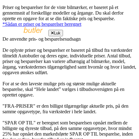
Priser og besparelser for de viste bilmærker, er baseret på et
gennemsnit af forskellige modeller og årgange. Du skal derfor
oprette en opgave for at se din faktiske pris og besparelse.
*Sådan er priser og besparelser beregnet
Luk
De anvendte pris- og besparelsesudsagn
De oplyste priser og besparelser er baseret på tilbud fra værksteder
tilmeldt Autobutler og deres egne, individuelle priser. Antal tilbud,
priser og besparelser kan variere afhængig af bilmærke, model,
årgang, værkstedernes tilgængelighed samt hvornår og hvor i landet,
opgaven ønskes udført.
For at se den laveste mulige pris og største mulige aktuelle
besparelse, skal “Hele landet” vælges i tilbudsoversigten på en
oprettet opgave.
"FRA-PRISER" er den billigst tilgængelige aktuelle pris, på den
samme opgavetype, fra værksteder i hele landet.
"SPAR OP TIL" er beregnet som besparelsen opnået mellem de
billigste og dyreste tilbud, på den samme opgavetype, hvor mindst
25% har opnået den markedsførte SPAR OP TIL besparelse, inden