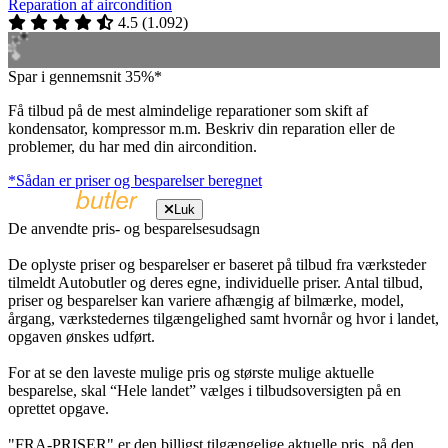
Reparation af aircondition
4.5
(
1.092
)
Spar i gennemsnit 35%*
Få tilbud på de mest almindelige reparationer som skift af
kondensator, kompressor m.m. Beskriv din reparation eller de
problemer, du har med din aircondition.
*Sådan er priser og besparelser beregnet
Luk
De anvendte pris- og besparelsesudsagn
De oplyste priser og besparelser er baseret på tilbud fra værksteder
tilmeldt Autobutler og deres egne, individuelle priser. Antal tilbud,
priser og besparelser kan variere afhængig af bilmærke, model,
årgang, værkstedernes tilgængelighed samt hvornår og hvor i landet,
opgaven ønskes udført.
For at se den laveste mulige pris og største mulige aktuelle
besparelse, skal “Hele landet” vælges i tilbudsoversigten på en
oprettet opgave.
"FRA-PRISER" er den billigst tilgængelige aktuelle pris, på den