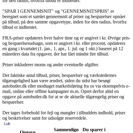
for den radius, hvorfra tilbud er indhentet.
"SPAR I GENNEMSNIT" og "GENNEMSNITSPRIS" er
beregnet som et samlet gennemsnit af priser og besparelser opnået
på tilbud, på den samme opgavetype, inden for den radius, hvorfra
tilbud er indhentet.
FRA-priser opdateres hver halve time og er angivet i kr. Øvrige pris-
og besparelsesudsagn, som er angivet i kr. eller procent, opdateres
en gang i kvartalet (1. jan., 1. apr., 1. jul. og 1 okt.) baseret på 12
måneders data fra opgaver, der har fået mindst fire tilbud.
Priser inkluderer moms og andre eventuelle afgifter.
Det faktiske antal tilbud, priser, besparelser og værkstedernes
tilgængelighed kan være ændret, siden du sidst har besøgt
autobutler.dk eller modtaget markedsføring fra os via eksempelvis e-
mail, online eller offline kampagner m.m. Opret derfor altid en
opgave på autobutler.dk for at se de aktuelle tilgængelig priser og
besparelser.
Der tages forbehold for fejl og mangler i tilbuddets indhold, priser
og beskrivelser samt for udsolgte reservedele.
Luk
Sammenlign
Du sparer i
Opgave