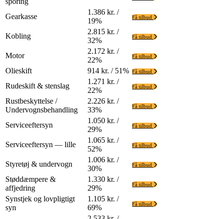
sporing
1.386 kr. /
Gearkasse
Få tilbud
19%
2.815 kr. /
Kobling
Få tilbud
32%
2.172 kr. /
Motor
Få tilbud
22%
Olieskift
914 kr. / 51%
Få tilbud
1.271 kr. /
Rudeskift & stenslag
Få tilbud
22%
Rustbeskyttelse /
2.226 kr. /
Få tilbud
Undervognsbehandling
33%
1.050 kr. /
Serviceeftersyn
Få tilbud
29%
1.065 kr. /
Serviceeftersyn — lille
Få tilbud
52%
1.006 kr. /
Styretøj & undervogn
Få tilbud
30%
Støddæmpere &
1.330 kr. /
Få tilbud
affjedring
29%
Synstjek og lovpligtigt
1.105 kr. /
Få tilbud
syn
69%
2.533 kr. /