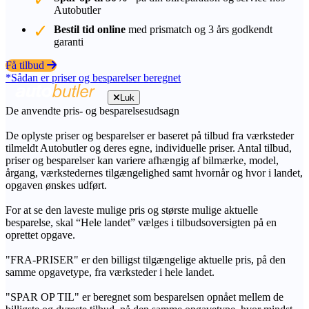
Autobutler
Bestil tid online
med prismatch og 3 års godkendt
garanti
Få tilbud
*Sådan er priser og besparelser beregnet
Luk
De anvendte pris- og besparelsesudsagn
De oplyste priser og besparelser er baseret på tilbud fra værksteder
tilmeldt Autobutler og deres egne, individuelle priser. Antal tilbud,
priser og besparelser kan variere afhængig af bilmærke, model,
årgang, værkstedernes tilgængelighed samt hvornår og hvor i landet,
opgaven ønskes udført.
For at se den laveste mulige pris og største mulige aktuelle
besparelse, skal “Hele landet” vælges i tilbudsoversigten på en
oprettet opgave.
"FRA-PRISER" er den billigst tilgængelige aktuelle pris, på den
samme opgavetype, fra værksteder i hele landet.
"SPAR OP TIL" er beregnet som besparelsen opnået mellem de