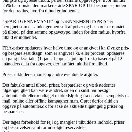
billigste og dyreste tilbud, på den samme opgavetype, hvor mindst
25% har opnået den markedsførte SPAR OP TIL besparelse, inden
for den radius, hvorfra tilbud er indhentet.
"SPAR I GENNEMSNIT" og "GENNEMSNITSPRIS" er
beregnet som et samlet gennemsnit af priser og besparelser opnået
på tilbud, på den samme opgavetype, inden for den radius, hvorfra
tilbud er indhentet.
FRA-priser opdateres hver halve time og er angivet i kr. Øvrige pris-
og besparelsesudsagn, som er angivet i kr. eller procent, opdateres
en gang i kvartalet (1. jan., 1. apr., 1. jul. og 1 okt.) baseret på 12
måneders data fra opgaver, der har fået mindst fire tilbud.
Priser inkluderer moms og andre eventuelle afgifter.
Det faktiske antal tilbud, priser, besparelser og værkstedernes
tilgængelighed kan være ændret, siden du sidst har besøgt
autobutler.dk eller modtaget markedsføring fra os via eksempelvis e-
mail, online eller offline kampagner m.m. Opret derfor altid en
opgave på autobutler.dk for at se de aktuelle tilgængelig priser og
besparelser.
Der tages forbehold for fejl og mangler i tilbuddets indhold, priser
og beskrivelser samt for udsolgte reservedele.