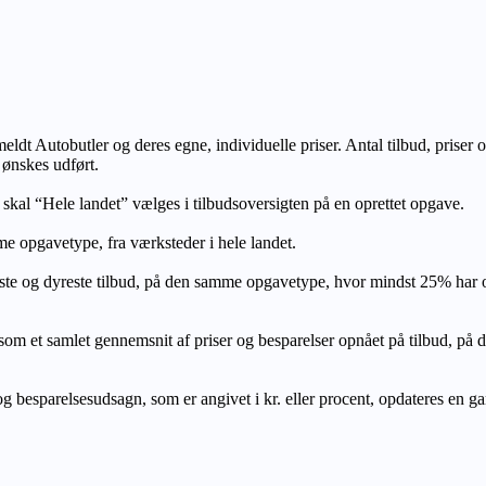
lmeldt Autobutler og deres egne, individuelle priser. Antal tilbud, prise
 ønskes udført.
, skal “Hele landet” vælges i tilbudsoversigten på en oprettet opgave.
e opgavetype, fra værksteder i hele landet.
ste og dyreste tilbud, på den samme opgavetype, hvor mindst 25% har
let gennemsnit af priser og besparelser opnået på tilbud, på den s
 besparelsesudsagn, som er angivet i kr. eller procent, opdateres en gang 