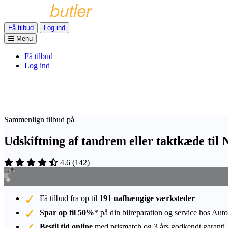
Få tilbud
Log ind
Menu
Få tilbud
Log ind
Sammenlign tilbud på
Udskiftning af tandrem eller taktkæde til
4.6
(
142
)
Få tilbud fra op til
191 uafhængige værksteder
Spar op til 50%
* på din bilreparation og service hos Auto
Bestil tid online
med prismatch og 3 års godkendt garanti