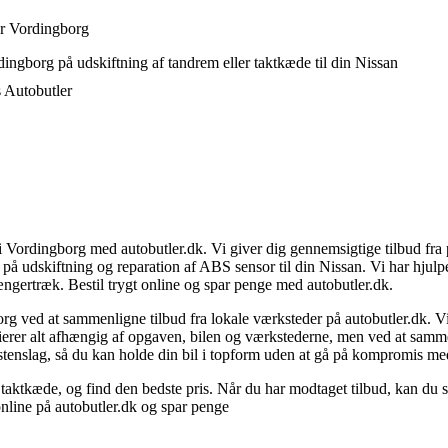
ær Vordingborg
ingborg på udskiftning af tandrem eller taktkæde til din Nissan
s Autobutler
i Vordingborg med autobutler.dk. Vi giver dig gennemsigtige tilbud fra 
å udskiftning og reparation af ABS sensor til din Nissan. Vi har hjulpet
ængertræk. Bestil trygt online og spar penge med autobutler.dk.
org ved at sammenligne tilbud fra lokale værksteder på autobutler.dk. 
 varierer alt afhængig af opgaven, bilen og værkstederne, men ved at sam
l stenslag, så du kan holde din bil i topform uden at gå på kompromis me
aktkæde, og find den bedste pris. Når du har modtaget tilbud, kan du s
online på autobutler.dk og spar penge