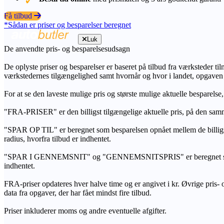
Få tilbud
*Sådan er priser og besparelser beregnet
Luk
De anvendte pris- og besparelsesudsagn
De oplyste priser og besparelser er baseret på tilbud fra værksteder ti
værkstedernes tilgængelighed samt hvornår og hvor i landet, opgaven
For at se den laveste mulige pris og største mulige aktuelle besparelse
"FRA-PRISER" er den billigst tilgængelige aktuelle pris, på den samm
"SPAR OP TIL" er beregnet som besparelsen opnået mellem de billig
radius, hvorfra tilbud er indhentet.
"SPAR I GENNEMSNIT" og "GENNEMSNITSPRIS" er beregnet som et sam
indhentet.
FRA-priser opdateres hver halve time og er angivet i kr. Øvrige pris- og
data fra opgaver, der har fået mindst fire tilbud.
Priser inkluderer moms og andre eventuelle afgifter.