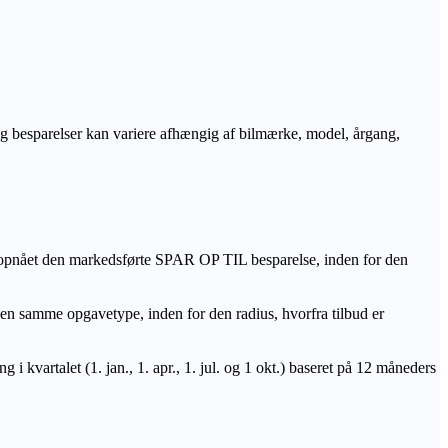
r og besparelser kan variere afhængig af bilmærke, model, årgang,
 opnået den markedsførte SPAR OP TIL besparelse, inden for den
amme opgavetype, inden for den radius, hvorfra tilbud er
i kvartalet (1. jan., 1. apr., 1. jul. og 1 okt.) baseret på 12 måneders