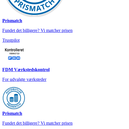
Prismatch
Fundet det billigere? Vi matcher prisen
Trustpilot
FDM Værkstedskontrol
For udvalgte værksteder
Prismatch
Fundet det billigere? Vi matcher prisen