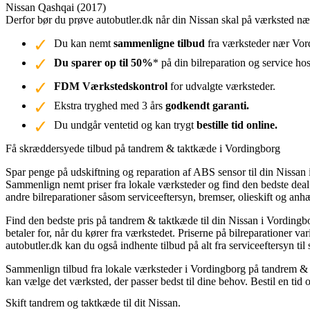
Nissan Qashqai (2017)
Derfor bør du prøve autobutler.dk når din Nissan skal på værksted n
Du kan nemt
sammenligne tilbud
fra værksteder nær Vord
Du sparer op til 50%
* på din bilreparation og service ho
FDM Værkstedskontrol
for udvalgte værksteder.
Ekstra tryghed med 3 års
godkendt garanti.
Du undgår ventetid og kan trygt
bestille tid online.
Få skræddersyede tilbud på tandrem & taktkæde i Vordingborg
Spar penge på udskiftning og reparation af ABS sensor til din Nissan 
Sammenlign nemt priser fra lokale værksteder og find den bedste deal p
andre bilreparationer såsom serviceeftersyn, bremser, olieskift og anh
Find den bedste pris på tandrem & taktkæde til din Nissan i Vordingb
betaler for, når du kører fra værkstedet. Priserne på bilreparationer
autobutler.dk kan du også indhente tilbud på alt fra serviceeftersyn ti
Sammenlign tilbud fra lokale værksteder i Vordingborg på tandrem & t
kan vælge det værksted, der passer bedst til dine behov. Bestil en tid 
Skift tandrem og taktkæde til dit Nissan.