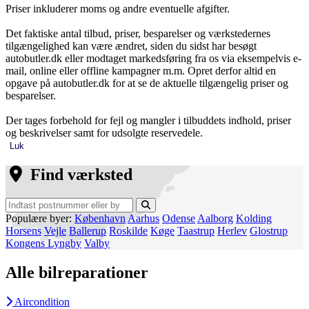
Priser inkluderer moms og andre eventuelle afgifter.
Det faktiske antal tilbud, priser, besparelser og værkstedernes
tilgængelighed kan være ændret, siden du sidst har besøgt
autobutler.dk eller modtaget markedsføring fra os via eksempelvis e-
mail, online eller offline kampagner m.m. Opret derfor altid en
opgave på autobutler.dk for at se de aktuelle tilgængelig priser og
besparelser.
Der tages forbehold for fejl og mangler i tilbuddets indhold, priser
og beskrivelser samt for udsolgte reservedele.
Luk
Find værksted
Populære byer:
København
Aarhus
Odense
Aalborg
Kolding
Horsens
Vejle
Ballerup
Roskilde
Køge
Taastrup
Herlev
Glostrup
Kongens Lyngby
Valby
Alle bilreparationer
Aircondition