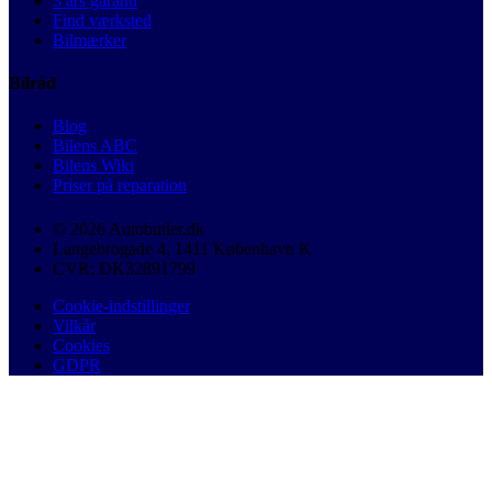
3 års garanti
Find værksted
Bilmærker
Bilråd
Blog
Bilens ABC
Bilens Wiki
Priser på reparation
© 2026 Autobutler.dk
Langebrogade 4, 1411 København K
CVR: DK32891799
Cookie-indstillinger
Vilkår
Cookies
GDPR