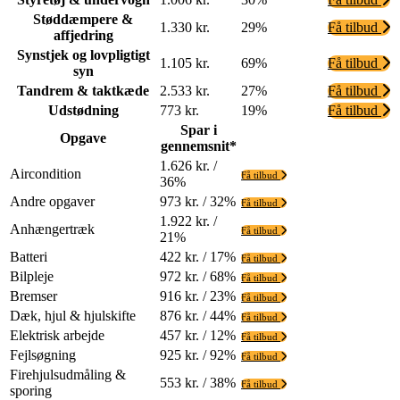
Støddæmpere &
1.330 kr.
29%
Få tilbud
affjedring
Synstjek og lovpligtigt
1.105 kr.
69%
Få tilbud
syn
Tandrem & taktkæde
2.533 kr.
27%
Få tilbud
Udstødning
773 kr.
19%
Få tilbud
Spar i
Opgave
gennemsnit*
1.626 kr. /
Aircondition
Få tilbud
36%
Andre opgaver
973 kr. / 32%
Få tilbud
1.922 kr. /
Anhængertræk
Få tilbud
21%
Batteri
422 kr. / 17%
Få tilbud
Bilpleje
972 kr. / 68%
Få tilbud
Bremser
916 kr. / 23%
Få tilbud
Dæk, hjul & hjulskifte
876 kr. / 44%
Få tilbud
Elektrisk arbejde
457 kr. / 12%
Få tilbud
Fejlsøgning
925 kr. / 92%
Få tilbud
Firehjulsudmåling &
553 kr. / 38%
Få tilbud
sporing