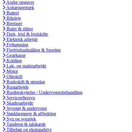
Andre opgaver
Anhængertræk
Batteri
Bilpleje
Bremser
Buler & ridser
Dæk, hjul & hjulskifte
Elektrisk arbejde
Fejlsøgning
Firehjulsudmåling & Sporing
Gearkasse
Kobling
Lak- og malerarbejde
Motor
Olieskift
Rudeskift & stenslag
Rustarbejde
Rustbeskyttelse / Undervognsbehandling
Serviceeftersyn
Skadesarbejde
Styretøj & undervogn
Støddæmpere & affjedring
Syn og synstjek
Tandrem & taktkæde
Tilbehør og ekstraudstyr