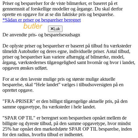
Priser og besparelser for de viste bilmærker, er baseret på et
gennemsnit af forskellige modeller og årgange. Du skal derfor
oprette en opgave for at se din faktiske pris og besparelse.
*Sådan er priser og besparelser beregnet
Luk
De anvendte pris- og besparelsesudsagn
De oplyste priser og besparelser er baseret på tilbud fra værksteder
tilmeldt Autobutler og deres egne, individuelle priser. Antal tilbud,
priser og besparelser kan variere afhængig af bilmærke, model,
årgang, værkstedernes tilgængelighed samt hvornår og hvor i landet,
opgaven ønskes udført.
For at se den laveste mulige pris og største mulige aktuelle
besparelse, skal “Hele landet” vælges i tilbudsoversigten på en
oprettet opgave.
"FRA-PRISER" er den billigst tilgængelige aktuelle pris, på den
samme opgavetype, fra værksteder i hele landet.
"SPAR OP TIL" er beregnet som besparelsen opnået mellem de
billigste og dyreste tilbud, på den samme opgavetype, hvor mindst
25% har opnået den markedsførte SPAR OP TIL besparelse, inden
for den radius, hvorfra tilbud er indhentet.