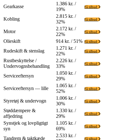
1.386 kr. /
Gearkasse
Få tilbud
19%
2.815 kr. /
Kobling
Få tilbud
32%
2.172 kr. /
Motor
Få tilbud
22%
Olieskift
914 kr. / 51%
Få tilbud
1.271 kr. /
Rudeskift & stenslag
Få tilbud
22%
Rustbeskyttelse /
2.226 kr. /
Få tilbud
Undervognsbehandling
33%
1.050 kr. /
Serviceeftersyn
Få tilbud
29%
1.065 kr. /
Serviceeftersyn — lille
Få tilbud
52%
1.006 kr. /
Styretøj & undervogn
Få tilbud
30%
Støddæmpere &
1.330 kr. /
Få tilbud
affjedring
29%
Synstjek og lovpligtigt
1.105 kr. /
Få tilbud
syn
69%
2.533 kr. /
Tandrem & taktkæde
Få tilbud