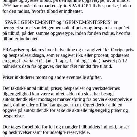
billigste og dyreste tilbud, på den samme opgavetype, hvor mindst
25% har opnået den markedsførte SPAR OP TIL besparelse, inden
for den radius, hvorfra tilbud er indhentet.
"SPAR I GENNEMSNIT" og "GENNEMSNITSPRIS" er
beregnet som et samlet gennemsnit af priser og besparelser opnået
på tilbud, på den samme opgavetype, inden for den radius, hvorfra
tilbud er indhentet.
FRA-priser opdateres hver halve time og er angivet i kr. Øvrige pris-
og besparelsesudsagn, som er angivet i kr. eller procent, opdateres
en gang i kvartalet (1. jan., 1. apr., 1. jul. og 1 okt.) baseret på 12
måneders data fra opgaver, der har fået mindst fire tilbud.
Priser inkluderer moms og andre eventuelle afgifter.
Det faktiske antal tilbud, priser, besparelser og værkstedernes
tilgængelighed kan være ændret, siden du sidst har besøgt
autobutler.dk eller modtaget markedsføring fra os via eksempelvis e-
mail, online eller offline kampagner m.m. Opret derfor altid en
opgave på autobutler.dk for at se de aktuelle tilgængelig priser og
besparelser.
Der tages forbehold for fejl og mangler i tilbuddets indhold, priser
og beskrivelser samt for udsolgte reservedele.