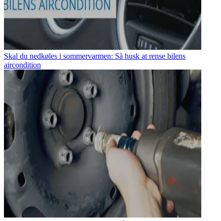
Skal du nedkøles i sommervarmen: Så husk at rense bilens
aircondition