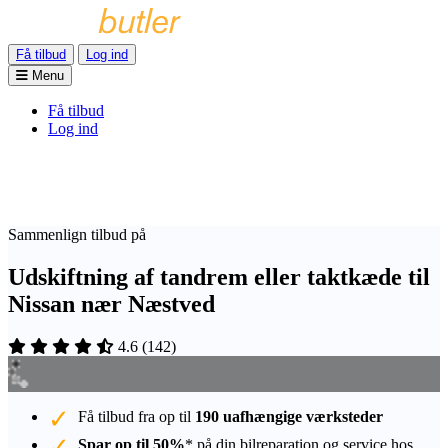
Få tilbud
Log ind
Menu
Få tilbud
Log ind
Sammenlign tilbud på
Udskiftning af tandrem eller taktkæde til
Nissan nær Næstved
4.6
(
142
)
Få tilbud fra op til
190 uafhængige værksteder
Spar op til 50%
* på din bilreparation og service hos