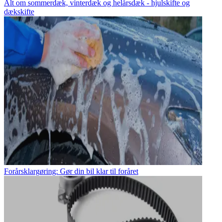
Alt om sommerdæk, vinterdæk og helårsdæk - hjulskifte og
dækskifte
Forårsklargøring: Gør din bil klar til foråret