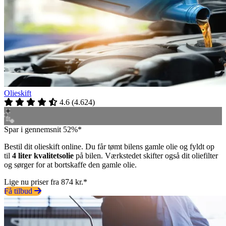
Olieskift
4.6
(
4.624
)
Spar i gennemsnit 52%*
Bestil dit olieskift online. Du får tømt bilens gamle olie og fyldt op
til
4 liter kvalitetsolie
på bilen. Værkstedet skifter også dit oliefilter
og sørger for at bortskaffe den gamle olie.
Lige nu priser fra 874 kr.*
Få tilbud