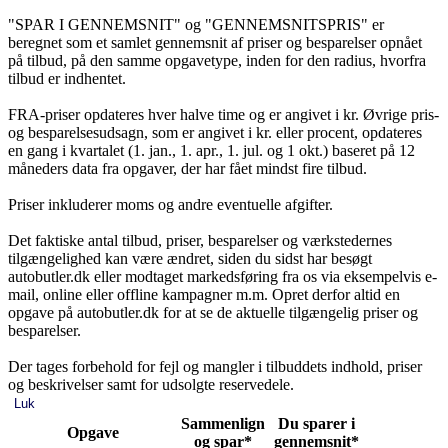
"SPAR I GENNEMSNIT" og "GENNEMSNITSPRIS" er
beregnet som et samlet gennemsnit af priser og besparelser opnået
på tilbud, på den samme opgavetype, inden for den radius, hvorfra
tilbud er indhentet.
FRA-priser opdateres hver halve time og er angivet i kr. Øvrige pris-
og besparelsesudsagn, som er angivet i kr. eller procent, opdateres
en gang i kvartalet (1. jan., 1. apr., 1. jul. og 1 okt.) baseret på 12
måneders data fra opgaver, der har fået mindst fire tilbud.
Priser inkluderer moms og andre eventuelle afgifter.
Det faktiske antal tilbud, priser, besparelser og værkstedernes
tilgængelighed kan være ændret, siden du sidst har besøgt
autobutler.dk eller modtaget markedsføring fra os via eksempelvis e-
mail, online eller offline kampagner m.m. Opret derfor altid en
opgave på autobutler.dk for at se de aktuelle tilgængelig priser og
besparelser.
Der tages forbehold for fejl og mangler i tilbuddets indhold, priser
og beskrivelser samt for udsolgte reservedele.
Luk
Sammenlign
Du sparer i
Opgave
og spar*
gennemsnit*