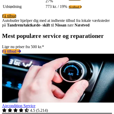
27%
Udstødning
773 kr. / 19%
Få tilbud
Få tilbud
Autobutler hjælper dig med at indhente tilbud fra lokale værksteder
på
Tandrem/taktkæde- skift
til
Nissan
nær
Næstved
Mest populære service og reparationer
Lige nu priser fra 500 kr.*
Få tilbud
Aircondition Service
4.5
(
5.214
)