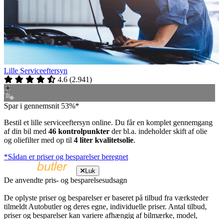
Lille Serviceeftersyn
4.6
(
2.941
)
Spar i gennemsnit 53%*
Bestil et lille serviceeftersyn online. Du får en komplet gennemgang
af din bil med
46 kontrolpunkter
der bl.a. indeholder skift af olie
og oliefilter med op til
4 liter kvalitetsolie
.
*Sådan er priser og besparelser beregnet
Luk
De anvendte pris- og besparelsesudsagn
De oplyste priser og besparelser er baseret på tilbud fra værksteder
tilmeldt Autobutler og deres egne, individuelle priser. Antal tilbud,
priser og besparelser kan variere afhængig af bilmærke, model,