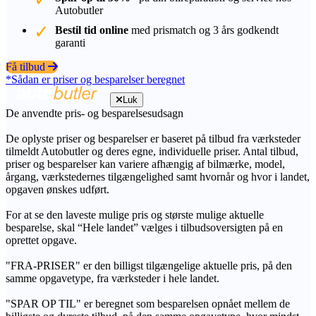
Autobutler
Bestil tid online
med prismatch og 3 års godkendt
garanti
Få tilbud
*Sådan er priser og besparelser beregnet
Luk
De anvendte pris- og besparelsesudsagn
De oplyste priser og besparelser er baseret på tilbud fra værksteder
tilmeldt Autobutler og deres egne, individuelle priser. Antal tilbud,
priser og besparelser kan variere afhængig af bilmærke, model,
årgang, værkstedernes tilgængelighed samt hvornår og hvor i landet,
opgaven ønskes udført.
For at se den laveste mulige pris og største mulige aktuelle
besparelse, skal “Hele landet” vælges i tilbudsoversigten på en
oprettet opgave.
"FRA-PRISER" er den billigst tilgængelige aktuelle pris, på den
samme opgavetype, fra værksteder i hele landet.
"SPAR OP TIL" er beregnet som besparelsen opnået mellem de