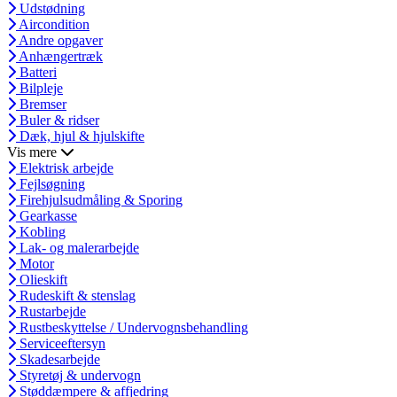
Udstødning
Aircondition
Andre opgaver
Anhængertræk
Batteri
Bilpleje
Bremser
Buler & ridser
Dæk, hjul & hjulskifte
Vis mere
Elektrisk arbejde
Fejlsøgning
Firehjulsudmåling & Sporing
Gearkasse
Kobling
Lak- og malerarbejde
Motor
Olieskift
Rudeskift & stenslag
Rustarbejde
Rustbeskyttelse / Undervognsbehandling
Serviceeftersyn
Skadesarbejde
Styretøj & undervogn
Støddæmpere & affjedring