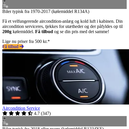
Biler typisk fra 1970-2017 (kølemiddel R134A)
Få et velfungerende aircondition-anlæg og kold luft i kabinen. Din
aircondition serviceres, tjekkes for utætheder og der påfyldes op til
200g
kølemiddel.
Få tilbud
og se din pris med det samme!
Lige nu priser fra 500 kr.*
Få tilbud
Aircondition Service
4.7
(
347
)
Biler typisk fra 2018 eller nyere (kølemiddel R1234YF)