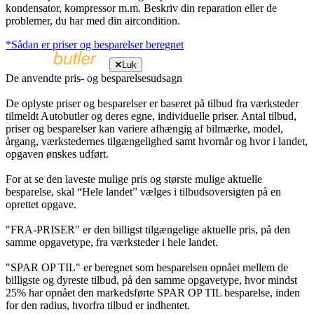
kondensator, kompressor m.m. Beskriv din reparation eller de
problemer, du har med din aircondition.
*Sådan er priser og besparelser beregnet
Luk
De anvendte pris- og besparelsesudsagn
De oplyste priser og besparelser er baseret på tilbud fra værksteder
tilmeldt Autobutler og deres egne, individuelle priser. Antal tilbud,
priser og besparelser kan variere afhængig af bilmærke, model,
årgang, værkstedernes tilgængelighed samt hvornår og hvor i landet,
opgaven ønskes udført.
For at se den laveste mulige pris og største mulige aktuelle
besparelse, skal “Hele landet” vælges i tilbudsoversigten på en
oprettet opgave.
"FRA-PRISER" er den billigst tilgængelige aktuelle pris, på den
samme opgavetype, fra værksteder i hele landet.
"SPAR OP TIL" er beregnet som besparelsen opnået mellem de
billigste og dyreste tilbud, på den samme opgavetype, hvor mindst
25% har opnået den markedsførte SPAR OP TIL besparelse, inden
for den radius, hvorfra tilbud er indhentet.