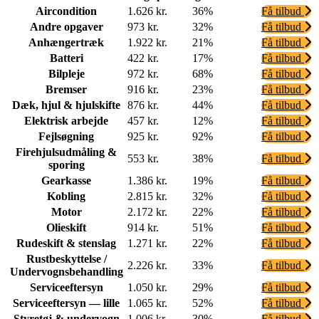
Aircondition
1.626 kr.
36%
Få tilbud
Andre opgaver
973 kr.
32%
Få tilbud
Anhængertræk
1.922 kr.
21%
Få tilbud
Batteri
422 kr.
17%
Få tilbud
Bilpleje
972 kr.
68%
Få tilbud
Bremser
916 kr.
23%
Få tilbud
Dæk, hjul & hjulskifte
876 kr.
44%
Få tilbud
Elektrisk arbejde
457 kr.
12%
Få tilbud
Fejlsøgning
925 kr.
92%
Få tilbud
Firehjulsudmåling &
553 kr.
38%
Få tilbud
sporing
Gearkasse
1.386 kr.
19%
Få tilbud
Kobling
2.815 kr.
32%
Få tilbud
Motor
2.172 kr.
22%
Få tilbud
Olieskift
914 kr.
51%
Få tilbud
Rudeskift & stenslag
1.271 kr.
22%
Få tilbud
Rustbeskyttelse /
2.226 kr.
33%
Få tilbud
Undervognsbehandling
Serviceeftersyn
1.050 kr.
29%
Få tilbud
Serviceeftersyn — lille
1.065 kr.
52%
Få tilbud
Styretøj & undervogn
1.006 kr.
30%
Få tilbud