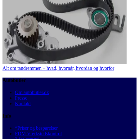
Alt om tandremmen – hvad, hvornår, hvordan og hvorfor
Autobutler
Om autobutler.dk
Presse
Kontakt
Info
*Priser og besparelser
FDM Værkstedskontrol