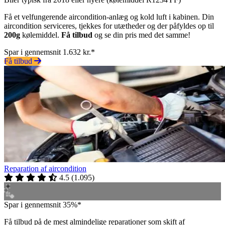
Få et velfungerende aircondition-anlæg og kold luft i kabinen. Din
aircondition serviceres, tjekkes for utætheder og der påfyldes op til
200g
kølemiddel.
Få tilbud
og se din pris med det samme!
Spar i gennemsnit 1.632 kr.*
Få tilbud
Reparation af aircondition
4.5
(
1.095
)
Spar i gennemsnit 35%*
Få tilbud på de mest almindelige reparationer som skift af