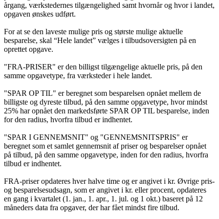
årgang, værkstedernes tilgængelighed samt hvornår og hvor i landet,
opgaven ønskes udført.
For at se den laveste mulige pris og største mulige aktuelle
besparelse, skal “Hele landet” vælges i tilbudsoversigten på en
oprettet opgave.
"FRA-PRISER" er den billigst tilgængelige aktuelle pris, på den
samme opgavetype, fra værksteder i hele landet.
"SPAR OP TIL" er beregnet som besparelsen opnået mellem de
billigste og dyreste tilbud, på den samme opgavetype, hvor mindst
25% har opnået den markedsførte SPAR OP TIL besparelse, inden
for den radius, hvorfra tilbud er indhentet.
"SPAR I GENNEMSNIT" og "GENNEMSNITSPRIS" er
beregnet som et samlet gennemsnit af priser og besparelser opnået
på tilbud, på den samme opgavetype, inden for den radius, hvorfra
tilbud er indhentet.
FRA-priser opdateres hver halve time og er angivet i kr. Øvrige pris-
og besparelsesudsagn, som er angivet i kr. eller procent, opdateres
en gang i kvartalet (1. jan., 1. apr., 1. jul. og 1 okt.) baseret på 12
måneders data fra opgaver, der har fået mindst fire tilbud.