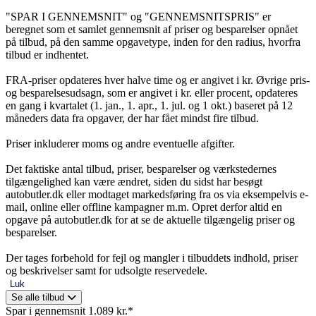
"SPAR I GENNEMSNIT" og "GENNEMSNITSPRIS" er
beregnet som et samlet gennemsnit af priser og besparelser opnået
på tilbud, på den samme opgavetype, inden for den radius, hvorfra
tilbud er indhentet.
FRA-priser opdateres hver halve time og er angivet i kr. Øvrige pris-
og besparelsesudsagn, som er angivet i kr. eller procent, opdateres
en gang i kvartalet (1. jan., 1. apr., 1. jul. og 1 okt.) baseret på 12
måneders data fra opgaver, der har fået mindst fire tilbud.
Priser inkluderer moms og andre eventuelle afgifter.
Det faktiske antal tilbud, priser, besparelser og værkstedernes
tilgængelighed kan være ændret, siden du sidst har besøgt
autobutler.dk eller modtaget markedsføring fra os via eksempelvis e-
mail, online eller offline kampagner m.m. Opret derfor altid en
opgave på autobutler.dk for at se de aktuelle tilgængelig priser og
besparelser.
Der tages forbehold for fejl og mangler i tilbuddets indhold, priser
og beskrivelser samt for udsolgte reservedele.
Luk
Se alle tilbud
Spar i gennemsnit 1.089 kr.*