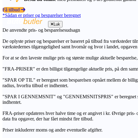
Få tilbud
*Sådan er priser og besparelser beregnet
Luk
De anvendte pris- og besparelsesudsagn
De oplyste priser og besparelser er baseret på tilbud fra værksteder ti
værkstedernes tilgængelighed samt hvornår og hvor i landet, opgaven
For at se den laveste mulige pris og største mulige aktuelle besparelse
"FRA-PRISER" er den billigst tilgængelige aktuelle pris, på den samm
"SPAR OP TIL" er beregnet som besparelsen opnået mellem de billig
radius, hvorfra tilbud er indhentet.
"SPAR I GENNEMSNIT" og "GENNEMSNITSPRIS" er beregnet som et sam
indhentet.
FRA-priser opdateres hver halve time og er angivet i kr. Øvrige pris- og
data fra opgaver, der har fået mindst fire tilbud.
Priser inkluderer moms og andre eventuelle afgifter.