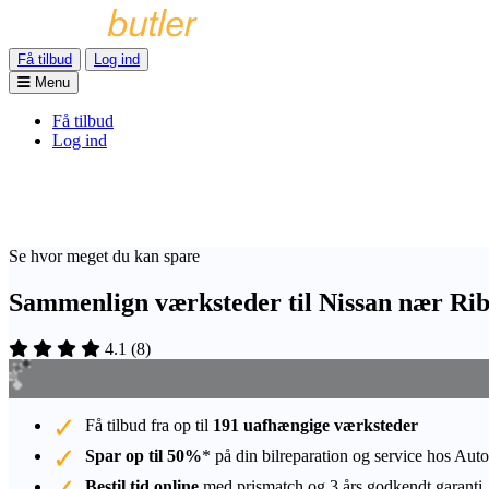
Få tilbud
Log ind
Menu
Få tilbud
Log ind
Se hvor meget du kan spare
Sammenlign værksteder til Nissan nær Ri
4.1
(
8
)
Få tilbud fra op til
191 uafhængige værksteder
Spar op til 50%
* på din bilreparation og service hos Auto
Bestil tid online
med prismatch og 3 års godkendt garanti