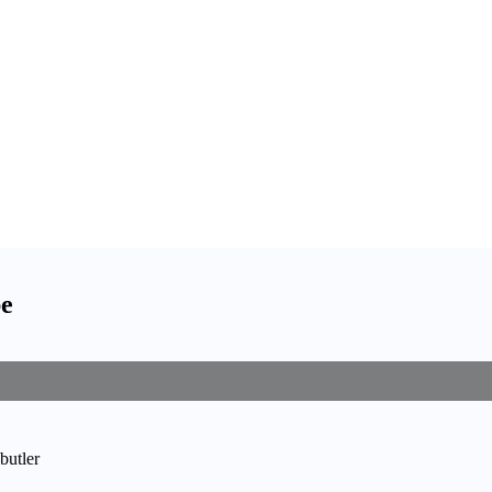
be
butler