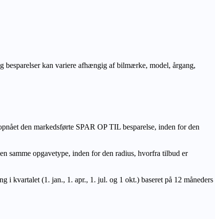
r og besparelser kan variere afhængig af bilmærke, model, årgang,
 opnået den markedsførte SPAR OP TIL besparelse, inden for den
amme opgavetype, inden for den radius, hvorfra tilbud er
i kvartalet (1. jan., 1. apr., 1. jul. og 1 okt.) baseret på 12 måneders