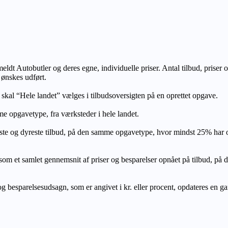
lmeldt Autobutler og deres egne, individuelle priser. Antal tilbud, prise
 ønskes udført.
, skal “Hele landet” vælges i tilbudsoversigten på en oprettet opgave.
e opgavetype, fra værksteder i hele landet.
ste og dyreste tilbud, på den samme opgavetype, hvor mindst 25% har
let gennemsnit af priser og besparelser opnået på tilbud, på den s
 besparelsesudsagn, som er angivet i kr. eller procent, opdateres en gang 