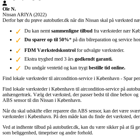
Ole N.
Nissan ARIYA (2022)
Derfor bør du prøve autobutler.dk når din Nissan skal på værksted 
Du kan nemt
sammenligne tilbud
fra værksteder nær Købe
Du sparer op til 50%
* på din bilreparation og service ho
FDM Værkstedskontrol
for udvalgte værksteder.
Ekstra tryghed med 3 års
godkendt garanti.
Du undgår ventetid og kan trygt
bestille tid online.
Find lokale værksteder til aircondition-service i København - Spar pe
Find lokale værksteder i København til aircondition-service på autobut
anhængertræk. Vælg det værksted, der passer bedst til dine behov og få
ABS sensor til din Nissan i København.
Når du skal udskifte eller reparere din ABS sensor, kan det være svært
værksteder i København. På den måde kan du finde det værksted, der t
Ved at indhente tilbud på autobutler.dk, kan du være sikker på at få g
som beliggenhed, timepriser og andre forhold.