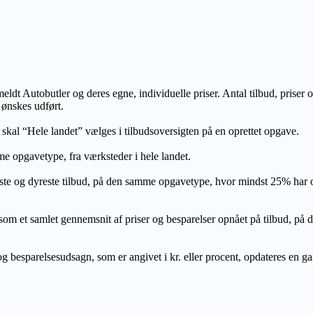
lmeldt Autobutler og deres egne, individuelle priser. Antal tilbud, prise
 ønskes udført.
, skal “Hele landet” vælges i tilbudsoversigten på en oprettet opgave.
e opgavetype, fra værksteder i hele landet.
ste og dyreste tilbud, på den samme opgavetype, hvor mindst 25% har
let gennemsnit af priser og besparelser opnået på tilbud, på den s
 besparelsesudsagn, som er angivet i kr. eller procent, opdateres en gang 