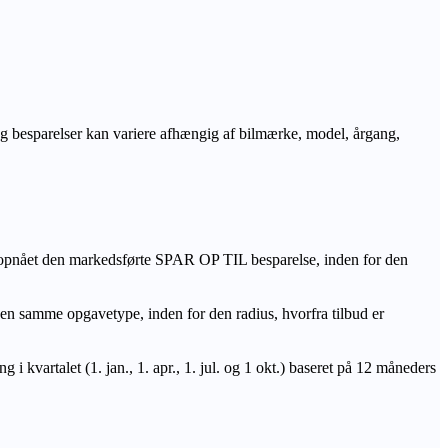
r og besparelser kan variere afhængig af bilmærke, model, årgang,
 opnået den markedsførte SPAR OP TIL besparelse, inden for den
amme opgavetype, inden for den radius, hvorfra tilbud er
i kvartalet (1. jan., 1. apr., 1. jul. og 1 okt.) baseret på 12 måneders