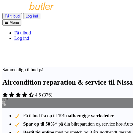
Få tilbud
Log ind
Menu
Få tilbud
Log ind
Sammenlign tilbud på
Aircondition reparation & service til Ni
4.5
(
376
)
Få tilbud fra op til
191 uafhængige værksteder
Spar op til 50%
* på din bilreparation og service hos Auto
Bestil tid online
med prismatch og 3 års godkendt garanti