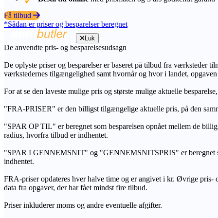
Få tilbud
*Sådan er priser og besparelser beregnet
Luk
De anvendte pris- og besparelsesudsagn
De oplyste priser og besparelser er baseret på tilbud fra værksteder ti
værkstedernes tilgængelighed samt hvornår og hvor i landet, opgaven
For at se den laveste mulige pris og største mulige aktuelle besparelse
"FRA-PRISER" er den billigst tilgængelige aktuelle pris, på den samm
"SPAR OP TIL" er beregnet som besparelsen opnået mellem de billig
radius, hvorfra tilbud er indhentet.
"SPAR I GENNEMSNIT" og "GENNEMSNITSPRIS" er beregnet som et sam
indhentet.
FRA-priser opdateres hver halve time og er angivet i kr. Øvrige pris- og
data fra opgaver, der har fået mindst fire tilbud.
Priser inkluderer moms og andre eventuelle afgifter.