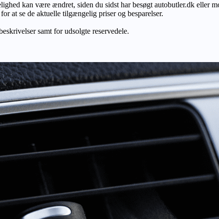
gelighed kan være ændret, siden du sidst har besøgt autobutler.dk eller m
r at se de aktuelle tilgængelig priser og besparelser.
 beskrivelser samt for udsolgte reservedele.