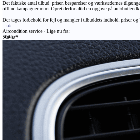
Det faktiske antal tilbud, priser, besparelser og værkstedernes tilgæn
offline kampagner m.m. Opret derfor altid en opgave på autobutler.dk fo
Der tages forbehold for fejl og mangler i tilbuddets indhold, priser og
Luk
Aircondition service - Lige nu fra:
500 kr*