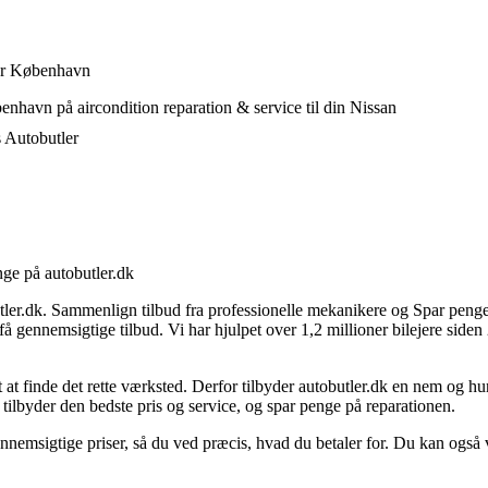
nær København
nhavn på aircondition reparation & service til din Nissan
s Autobutler
nge på autobutler.dk
ler.dk. Sammenlign tilbud fra professionelle mekanikere og Spar penge p
 gennemsigtige tilbud. Vi har hjulpet over 1,2 millioner bilejere siden 
 at finde det rette værksted. Derfor tilbyder autobutler.dk en nem og hu
ilbyder den bedste pris og service, og spar penge på reparationen.
ennemsigtige priser, så du ved præcis, hvad du betaler for. Du kan også v