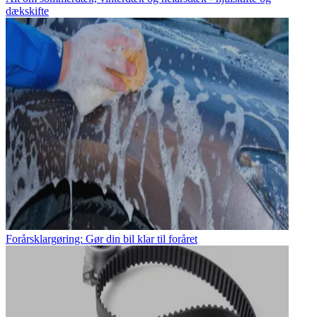
dækskifte
Forårsklargøring: Gør din bil klar til foråret