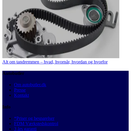
Alt om tandremmen – hvad, hvornår, hvordan og hvorfor
Autobutler
Om autobutler.dk
Presse
Kontakt
Info
*Priser og besparelser
FDM Værkstedskontrol
3 års garanti