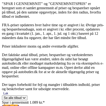
"SPAR I GENNEMSNIT" og "GENNEMSNITSPRIS" er
beregnet som et samlet gennemsnit af priser og besparelser opnået
på tilbud, på den samme opgavetype, inden for den radius, hvorfra
tilbud er indhentet.
FRA-priser opdateres hver halve time og er angivet i kr. Øvrige pris-
og besparelsesudsagn, som er angivet i kr. eller procent, opdateres
en gang i kvartalet (1. jan., 1. apr., 1. jul. og 1 okt.) baseret på 12
måneders data fra opgaver, der har fået mindst fire tilbud.
Priser inkluderer moms og andre eventuelle afgifter.
Det faktiske antal tilbud, priser, besparelser og værkstedernes
tilgængelighed kan være ændret, siden du sidst har besøgt
autobutler.dk eller modtaget markedsføring fra os via eksempelvis e-
mail, online eller offline kampagner m.m. Opret derfor altid en
opgave på autobutler.dk for at se de aktuelle tilgængelig priser og
besparelser.
Der tages forbehold for fejl og mangler i tilbuddets indhold, priser
og beskrivelser samt for udsolgte reservedele.
Luk
Se alle tilbud
Spar i gennemsnit 1.089 kr.*