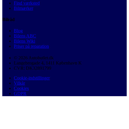
Find værksted
Bilmærker
Bilråd
Blog
Bilens ABC
Bilens Wiki
Priser på reparation
© 2026 Autobutler.dk
Langebrogade 4, 1411 København K
CVR: DK32891799
Cookie-indstillinger
Vilkår
Cookies
GDPR