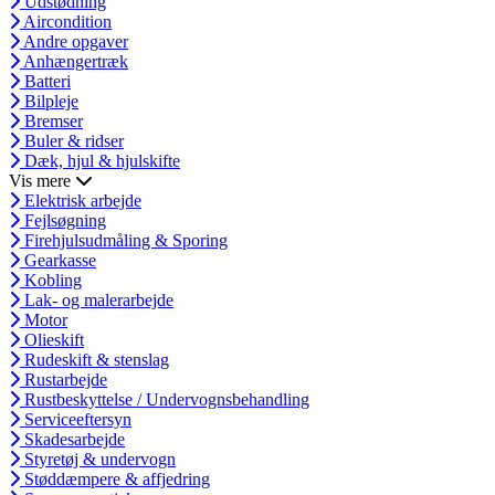
Udstødning
Aircondition
Andre opgaver
Anhængertræk
Batteri
Bilpleje
Bremser
Buler & ridser
Dæk, hjul & hjulskifte
Vis mere
Elektrisk arbejde
Fejlsøgning
Firehjulsudmåling & Sporing
Gearkasse
Kobling
Lak- og malerarbejde
Motor
Olieskift
Rudeskift & stenslag
Rustarbejde
Rustbeskyttelse / Undervognsbehandling
Serviceeftersyn
Skadesarbejde
Styretøj & undervogn
Støddæmpere & affjedring