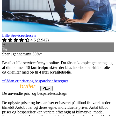
Lille Serviceeftersyn
4.6
(
2.942
)
Spar i gennemsnit 53%*
Bestil et lille serviceeftersyn online. Du får en komplet gennemgang
af din bil med
46 kontrolpunkter
der bl.a. indeholder skift af olie
og oliefilter med op til
4 liter kvalitetsolie
.
*Sådan er priser og besparelser beregnet
Luk
De anvendte pris- og besparelsesudsagn
De oplyste priser og besparelser er baseret på tilbud fra værksteder
tilmeldt Autobutler og deres egne, individuelle priser. Antal tilbud,
priser og besparelser kan variere afhængig af bilmærke, model,