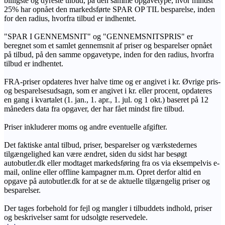
billigste og dyreste tilbud, på den samme opgavetype, hvor mindst
25% har opnået den markedsførte SPAR OP TIL besparelse, inden
for den radius, hvorfra tilbud er indhentet.
"SPAR I GENNEMSNIT" og "GENNEMSNITSPRIS" er
beregnet som et samlet gennemsnit af priser og besparelser opnået
på tilbud, på den samme opgavetype, inden for den radius, hvorfra
tilbud er indhentet.
FRA-priser opdateres hver halve time og er angivet i kr. Øvrige pris-
og besparelsesudsagn, som er angivet i kr. eller procent, opdateres
en gang i kvartalet (1. jan., 1. apr., 1. jul. og 1 okt.) baseret på 12
måneders data fra opgaver, der har fået mindst fire tilbud.
Priser inkluderer moms og andre eventuelle afgifter.
Det faktiske antal tilbud, priser, besparelser og værkstedernes
tilgængelighed kan være ændret, siden du sidst har besøgt
autobutler.dk eller modtaget markedsføring fra os via eksempelvis e-
mail, online eller offline kampagner m.m. Opret derfor altid en
opgave på autobutler.dk for at se de aktuelle tilgængelig priser og
besparelser.
Der tages forbehold for fejl og mangler i tilbuddets indhold, priser
og beskrivelser samt for udsolgte reservedele.