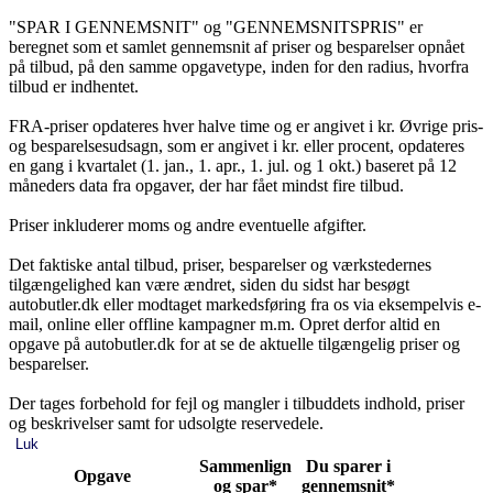
"SPAR I GENNEMSNIT" og "GENNEMSNITSPRIS" er
beregnet som et samlet gennemsnit af priser og besparelser opnået
på tilbud, på den samme opgavetype, inden for den radius, hvorfra
tilbud er indhentet.
FRA-priser opdateres hver halve time og er angivet i kr. Øvrige pris-
og besparelsesudsagn, som er angivet i kr. eller procent, opdateres
en gang i kvartalet (1. jan., 1. apr., 1. jul. og 1 okt.) baseret på 12
måneders data fra opgaver, der har fået mindst fire tilbud.
Priser inkluderer moms og andre eventuelle afgifter.
Det faktiske antal tilbud, priser, besparelser og værkstedernes
tilgængelighed kan være ændret, siden du sidst har besøgt
autobutler.dk eller modtaget markedsføring fra os via eksempelvis e-
mail, online eller offline kampagner m.m. Opret derfor altid en
opgave på autobutler.dk for at se de aktuelle tilgængelig priser og
besparelser.
Der tages forbehold for fejl og mangler i tilbuddets indhold, priser
og beskrivelser samt for udsolgte reservedele.
Luk
Sammenlign
Du sparer i
Opgave
og spar*
gennemsnit*