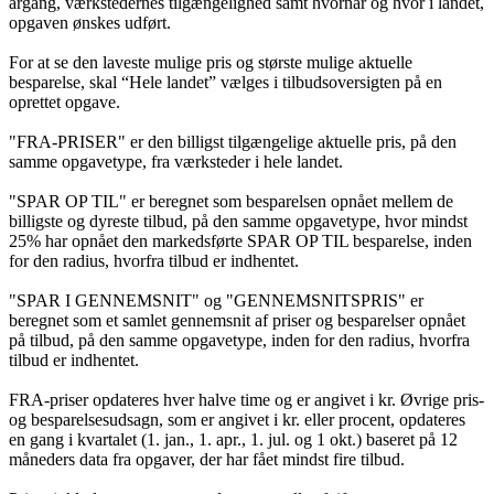
årgang, værkstedernes tilgængelighed samt hvornår og hvor i landet,
opgaven ønskes udført.
For at se den laveste mulige pris og største mulige aktuelle
besparelse, skal “Hele landet” vælges i tilbudsoversigten på en
oprettet opgave.
"FRA-PRISER" er den billigst tilgængelige aktuelle pris, på den
samme opgavetype, fra værksteder i hele landet.
"SPAR OP TIL" er beregnet som besparelsen opnået mellem de
billigste og dyreste tilbud, på den samme opgavetype, hvor mindst
25% har opnået den markedsførte SPAR OP TIL besparelse, inden
for den radius, hvorfra tilbud er indhentet.
"SPAR I GENNEMSNIT" og "GENNEMSNITSPRIS" er
beregnet som et samlet gennemsnit af priser og besparelser opnået
på tilbud, på den samme opgavetype, inden for den radius, hvorfra
tilbud er indhentet.
FRA-priser opdateres hver halve time og er angivet i kr. Øvrige pris-
og besparelsesudsagn, som er angivet i kr. eller procent, opdateres
en gang i kvartalet (1. jan., 1. apr., 1. jul. og 1 okt.) baseret på 12
måneders data fra opgaver, der har fået mindst fire tilbud.