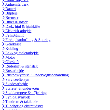
Anhængertræk
Batteri
Bilpleje
Bremser
Buler & ridser
Dæk, hjul & hjulskifte
Elektrisk arbejde
Fejlsøgning
Firehjulsudmåling & Sporing
Gearkasse
Kobling
Lak- og malerarbejde
Motor
Olieskift
Rudeskift & stenslag
Rustarbejde
Rustbeskyttelse / Undervognsbehandling
Serviceeftersyn
Skadesarbejde
Styretøj & undervogn
Støddæmpere & affjedring
Syn og synstjek
Tandrem & taktkæde
Tilbehør og ekstraudstyr