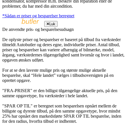
kondensator, kompressor m.m. Beskriv din reparation eller de
problemer, du har med din aircondition.
*Sådan er priser og besparelser beregnet
Luk
De anvendte pris- og besparelsesudsagn
De oplyste priser og besparelser er baseret på tilbud fra værksteder
tilmeldt Autobutler og deres egne, individuelle priser. Antal tilbud,
priser og besparelser kan variere afhængig af bilmærke, model,
årgang, værkstedernes tilgængelighed samt hvornår og hvor i landet,
opgaven ønskes udført.
For at se den laveste mulige pris og største mulige aktuelle
besparelse, skal “Hele landet” vælges i tilbudsoversigten på en
oprettet opgave.
"FRA-PRISER" er den billigst tilgængelige aktuelle pris, på den
samme opgavetype, fra værksteder i hele landet.
"SPAR OP TIL" er beregnet som besparelsen opnået mellem de
billigste og dyreste tilbud, på den samme opgavetype, hvor mindst
25% har opnået den markedsførte SPAR OP TIL besparelse, inden
for den radius, hvorfra tilbud er indhentet.