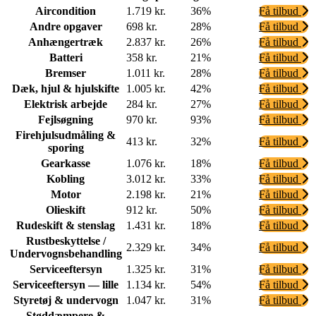
Aircondition
1.719 kr.
36%
Få tilbud
Andre opgaver
698 kr.
28%
Få tilbud
Anhængertræk
2.837 kr.
26%
Få tilbud
Batteri
358 kr.
21%
Få tilbud
Bremser
1.011 kr.
28%
Få tilbud
Dæk, hjul & hjulskifte
1.005 kr.
42%
Få tilbud
Elektrisk arbejde
284 kr.
27%
Få tilbud
Fejlsøgning
970 kr.
93%
Få tilbud
Firehjulsudmåling &
413 kr.
32%
Få tilbud
sporing
Gearkasse
1.076 kr.
18%
Få tilbud
Kobling
3.012 kr.
33%
Få tilbud
Motor
2.198 kr.
21%
Få tilbud
Olieskift
912 kr.
50%
Få tilbud
Rudeskift & stenslag
1.431 kr.
18%
Få tilbud
Rustbeskyttelse /
2.329 kr.
34%
Få tilbud
Undervognsbehandling
Serviceeftersyn
1.325 kr.
31%
Få tilbud
Serviceeftersyn — lille
1.134 kr.
54%
Få tilbud
Styretøj & undervogn
1.047 kr.
31%
Få tilbud
Støddæmpere &