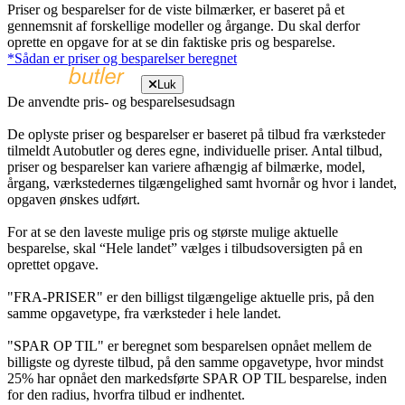
Priser og besparelser for de viste bilmærker, er baseret på et
gennemsnit af forskellige modeller og årgange. Du skal derfor
oprette en opgave for at se din faktiske pris og besparelse.
*Sådan er priser og besparelser beregnet
Luk
De anvendte pris- og besparelsesudsagn
De oplyste priser og besparelser er baseret på tilbud fra værksteder
tilmeldt Autobutler og deres egne, individuelle priser. Antal tilbud,
priser og besparelser kan variere afhængig af bilmærke, model,
årgang, værkstedernes tilgængelighed samt hvornår og hvor i landet,
opgaven ønskes udført.
For at se den laveste mulige pris og største mulige aktuelle
besparelse, skal “Hele landet” vælges i tilbudsoversigten på en
oprettet opgave.
"FRA-PRISER" er den billigst tilgængelige aktuelle pris, på den
samme opgavetype, fra værksteder i hele landet.
"SPAR OP TIL" er beregnet som besparelsen opnået mellem de
billigste og dyreste tilbud, på den samme opgavetype, hvor mindst
25% har opnået den markedsførte SPAR OP TIL besparelse, inden
for den radius, hvorfra tilbud er indhentet.