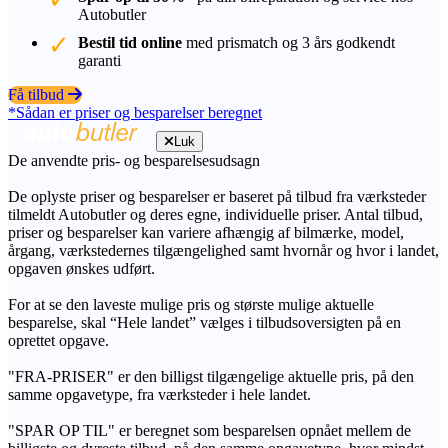
Autobutler
Bestil tid online
med prismatch og 3 års godkendt
garanti
Få tilbud
*Sådan er priser og besparelser beregnet
Luk
De anvendte pris- og besparelsesudsagn
De oplyste priser og besparelser er baseret på tilbud fra værksteder
tilmeldt Autobutler og deres egne, individuelle priser. Antal tilbud,
priser og besparelser kan variere afhængig af bilmærke, model,
årgang, værkstedernes tilgængelighed samt hvornår og hvor i landet,
opgaven ønskes udført.
For at se den laveste mulige pris og største mulige aktuelle
besparelse, skal “Hele landet” vælges i tilbudsoversigten på en
oprettet opgave.
"FRA-PRISER" er den billigst tilgængelige aktuelle pris, på den
samme opgavetype, fra værksteder i hele landet.
"SPAR OP TIL" er beregnet som besparelsen opnået mellem de