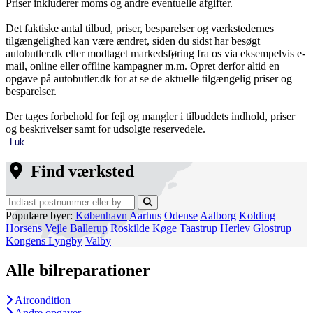
Priser inkluderer moms og andre eventuelle afgifter.
Det faktiske antal tilbud, priser, besparelser og værkstedernes
tilgængelighed kan være ændret, siden du sidst har besøgt
autobutler.dk eller modtaget markedsføring fra os via eksempelvis e-
mail, online eller offline kampagner m.m. Opret derfor altid en
opgave på autobutler.dk for at se de aktuelle tilgængelig priser og
besparelser.
Der tages forbehold for fejl og mangler i tilbuddets indhold, priser
og beskrivelser samt for udsolgte reservedele.
Luk
Find værksted
Populære byer:
København
Aarhus
Odense
Aalborg
Kolding
Horsens
Vejle
Ballerup
Roskilde
Køge
Taastrup
Herlev
Glostrup
Kongens Lyngby
Valby
Alle bilreparationer
Aircondition
Andre opgaver