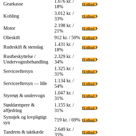
1.076 kr. /
Gearkasse
Få tilbud
18%
3.012 kr. /
Kobling
Få tilbud
33%
2.198 kr. /
Motor
Få tilbud
21%
Olieskift
912 kr. / 50%
Få tilbud
1.431 kr. /
Rudeskift & stenslag
Få tilbud
18%
Rustbeskyttelse /
2.329 kr. /
Få tilbud
Undervognsbehandling
34%
1.325 kr. /
Serviceeftersyn
Få tilbud
31%
1.134 kr. /
Serviceeftersyn — lille
Få tilbud
54%
1.047 kr. /
Styretøj & undervogn
Få tilbud
31%
Støddæmpere &
1.155 kr. /
Få tilbud
affjedring
31%
Synstjek og lovpligtigt
719 kr. / 69%
Få tilbud
syn
2.649 kr. /
Tandrem & taktkæde
Få tilbud
35%