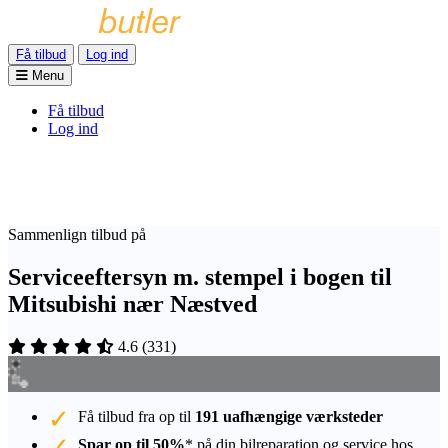
Få tilbud
Log ind
Menu
Få tilbud
Log ind
Sammenlign tilbud på
Serviceeftersyn m. stempel i bogen til
Mitsubishi nær Næstved
4.6
(
331
)
Få tilbud fra op til
191 uafhængige værksteder
Spar op til 50%
* på din bilreparation og service hos