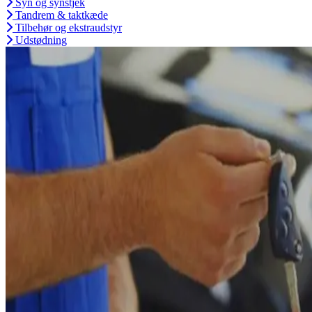
Syn og synstjek
Tandrem & taktkæde
Tilbehør og ekstraudstyr
Udstødning