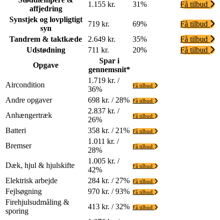
1.155 kr.
31%
Få tilbud
affjedring
Synstjek og lovpligtigt
719 kr.
69%
Få tilbud
syn
Tandrem & taktkæde
2.649 kr.
35%
Få tilbud
Udstødning
711 kr.
20%
Få tilbud
Spar i
Opgave
gennemsnit*
1.719 kr. /
Aircondition
Få tilbud
36%
Andre opgaver
698 kr. / 28%
Få tilbud
2.837 kr. /
Anhængertræk
Få tilbud
26%
Batteri
358 kr. / 21%
Få tilbud
1.011 kr. /
Bremser
Få tilbud
28%
1.005 kr. /
Dæk, hjul & hjulskifte
Få tilbud
42%
Elektrisk arbejde
284 kr. / 27%
Få tilbud
Fejlsøgning
970 kr. / 93%
Få tilbud
Firehjulsudmåling &
413 kr. / 32%
Få tilbud
sporing