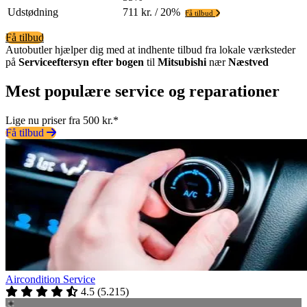
Udstødning
711 kr. / 20%
Få tilbud
Få tilbud
Autobutler hjælper dig med at indhente tilbud fra lokale værksteder
på
Serviceeftersyn efter bogen
til
Mitsubishi
nær
Næstved
Mest populære service og reparationer
Lige nu priser fra 500 kr.*
Få tilbud
Aircondition Service
4.5
(
5.215
)