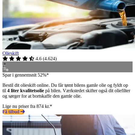
Olieskift
4.6
(
4.624
)
Spar i gennemsnit 52%*
Bestil dit olieskift online. Du får tømt bilens gamle olie og fyldt op
til
4 liter kvalitetsolie
på bilen. Værkstedet skifter også dit oliefilter
og sørger for at bortskaffe den gamle olie.
Lige nu priser fra 874 kr.*
Få tilbud