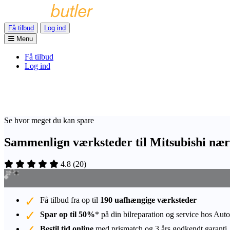
Få tilbud
Log ind
Menu
Få tilbud
Log ind
Se hvor meget du kan spare
Sammenlign værksteder til Mitsubishi nær
4.8
(
20
)
Få tilbud fra op til
190 uafhængige værksteder
Spar op til 50%
* på din bilreparation og service hos Auto
Bestil tid online
med prismatch og 3 års godkendt garanti