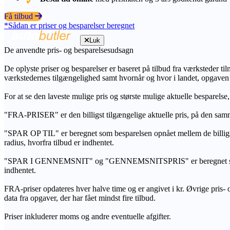
Få tilbud
*Sådan er priser og besparelser beregnet
Luk
De anvendte pris- og besparelsesudsagn
De oplyste priser og besparelser er baseret på tilbud fra værksteder ti
værkstedernes tilgængelighed samt hvornår og hvor i landet, opgaven
For at se den laveste mulige pris og største mulige aktuelle besparelse
"FRA-PRISER" er den billigst tilgængelige aktuelle pris, på den samm
"SPAR OP TIL" er beregnet som besparelsen opnået mellem de billig
radius, hvorfra tilbud er indhentet.
"SPAR I GENNEMSNIT" og "GENNEMSNITSPRIS" er beregnet som et sam
indhentet.
FRA-priser opdateres hver halve time og er angivet i kr. Øvrige pris- og
data fra opgaver, der har fået mindst fire tilbud.
Priser inkluderer moms og andre eventuelle afgifter.