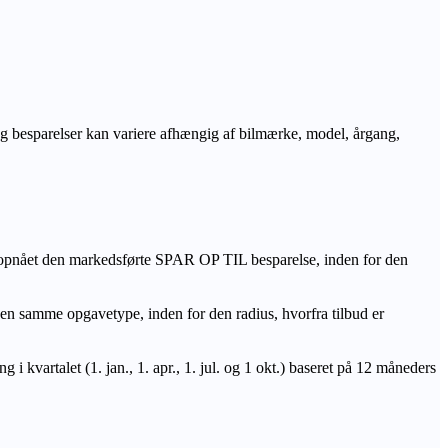
r og besparelser kan variere afhængig af bilmærke, model, årgang,
 opnået den markedsførte SPAR OP TIL besparelse, inden for den
amme opgavetype, inden for den radius, hvorfra tilbud er
i kvartalet (1. jan., 1. apr., 1. jul. og 1 okt.) baseret på 12 måneders