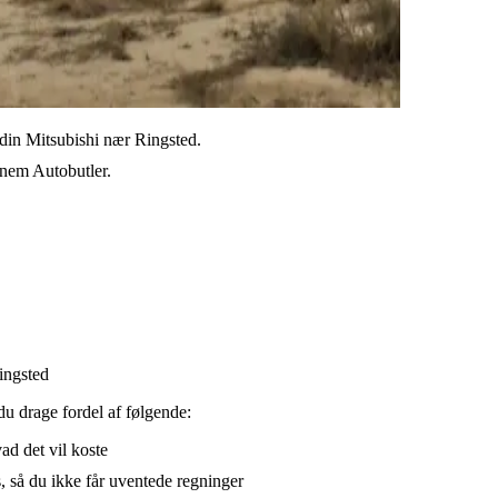
l din Mitsubishi nær Ringsted.
ennem Autobutler.
Ringsted
du drage fordel af følgende:
vad det vil koste
, så du ikke får uventede regninger