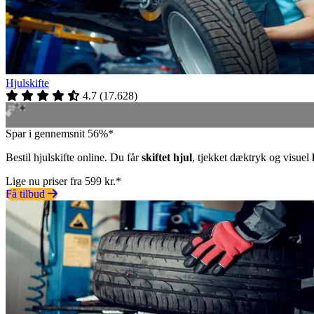
Hjulskifte
4.7
(
17.628
)
Spar i gennemsnit 56%*
Bestil hjulskifte online. Du får
skiftet hjul
, tjekket dæktryk og visuel
Lige nu priser fra 599 kr.*
Få tilbud