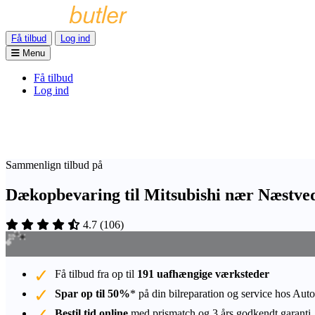
Få tilbud
Log ind
Menu
Få tilbud
Log ind
Sammenlign tilbud på
Dækopbevaring til Mitsubishi nær Næstve
4.7
(
106
)
Få tilbud fra op til
191 uafhængige værksteder
Spar op til 50%
* på din bilreparation og service hos Auto
Bestil tid online
med prismatch og 3 års godkendt garanti