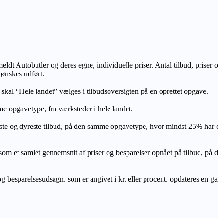
lmeldt Autobutler og deres egne, individuelle priser. Antal tilbud, prise
 ønskes udført.
, skal “Hele landet” vælges i tilbudsoversigten på en oprettet opgave.
e opgavetype, fra værksteder i hele landet.
ste og dyreste tilbud, på den samme opgavetype, hvor mindst 25% har
let gennemsnit af priser og besparelser opnået på tilbud, på den s
 besparelsesudsagn, som er angivet i kr. eller procent, opdateres en gang 