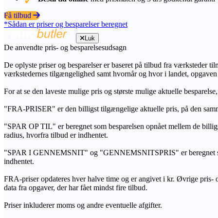
Få tilbud
*Sådan er priser og besparelser beregnet
Luk
De anvendte pris- og besparelsesudsagn
De oplyste priser og besparelser er baseret på tilbud fra værksteder ti
værkstedernes tilgængelighed samt hvornår og hvor i landet, opgaven
For at se den laveste mulige pris og største mulige aktuelle besparelse
"FRA-PRISER" er den billigst tilgængelige aktuelle pris, på den samm
"SPAR OP TIL" er beregnet som besparelsen opnået mellem de billig
radius, hvorfra tilbud er indhentet.
"SPAR I GENNEMSNIT" og "GENNEMSNITSPRIS" er beregnet som et sam
indhentet.
FRA-priser opdateres hver halve time og er angivet i kr. Øvrige pris- og
data fra opgaver, der har fået mindst fire tilbud.
Priser inkluderer moms og andre eventuelle afgifter.