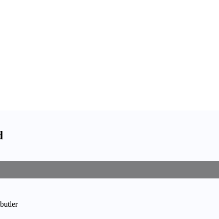
d
butler