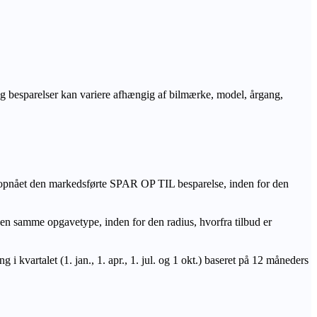
r og besparelser kan variere afhængig af bilmærke, model, årgang,
 opnået den markedsførte SPAR OP TIL besparelse, inden for den
amme opgavetype, inden for den radius, hvorfra tilbud er
i kvartalet (1. jan., 1. apr., 1. jul. og 1 okt.) baseret på 12 måneders