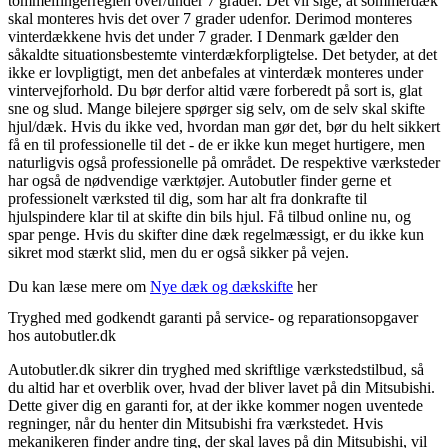
tommelfingerreglen over/under 7 grader. Det vil sige, at sommerdæk
skal monteres hvis det over 7 grader udenfor. Derimod monteres
vinterdækkene hvis det under 7 grader. I Denmark gælder den
såkaldte situationsbestemte vinterdækforpligtelse. Det betyder, at det
ikke er lovpligtigt, men det anbefales at vinterdæk monteres under
vintervejforhold. Du bør derfor altid være forberedt på sort is, glat
sne og slud. Mange bilejere spørger sig selv, om de selv skal skifte
hjul/dæk. Hvis du ikke ved, hvordan man gør det, bør du helt sikkert
få en til professionelle til det - de er ikke kun meget hurtigere, men
naturligvis også professionelle på området. De respektive værksteder
har også de nødvendige værktøjer. Autobutler finder gerne et
professionelt værksted til dig, som har alt fra donkrafte til
hjulspindere klar til at skifte din bils hjul. Få tilbud online nu, og
spar penge. Hvis du skifter dine dæk regelmæssigt, er du ikke kun
sikret mod stærkt slid, men du er også sikker på vejen.
Du kan læse mere om
Nye dæk og dækskifte
her
Tryghed med godkendt garanti på service- og reparationsopgaver
hos autobutler.dk
Autobutler.dk sikrer din tryghed med skriftlige værkstedstilbud, så
du altid har et overblik over, hvad der bliver lavet på din Mitsubishi.
Dette giver dig en garanti for, at der ikke kommer nogen uventede
regninger, når du henter din Mitsubishi fra værkstedet. Hvis
mekanikeren finder andre ting, der skal laves på din Mitsubishi, vil