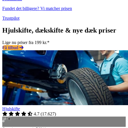
Fundet det billigere? Vi matcher prisen
Trustpilot
Hjulskifte, dækskifte & nye dæk priser
Lige nu priser fra 199 kr.*
Få tilbud
Hjulskifte
4.7
(
17.627
)