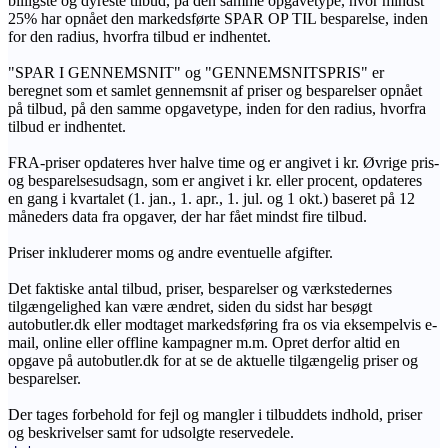
billigste og dyreste tilbud, på den samme opgavetype, hvor mindst
25% har opnået den markedsførte SPAR OP TIL besparelse, inden
for den radius, hvorfra tilbud er indhentet.
"SPAR I GENNEMSNIT" og "GENNEMSNITSPRIS" er
beregnet som et samlet gennemsnit af priser og besparelser opnået
på tilbud, på den samme opgavetype, inden for den radius, hvorfra
tilbud er indhentet.
FRA-priser opdateres hver halve time og er angivet i kr. Øvrige pris-
og besparelsesudsagn, som er angivet i kr. eller procent, opdateres
en gang i kvartalet (1. jan., 1. apr., 1. jul. og 1 okt.) baseret på 12
måneders data fra opgaver, der har fået mindst fire tilbud.
Priser inkluderer moms og andre eventuelle afgifter.
Det faktiske antal tilbud, priser, besparelser og værkstedernes
tilgængelighed kan være ændret, siden du sidst har besøgt
autobutler.dk eller modtaget markedsføring fra os via eksempelvis e-
mail, online eller offline kampagner m.m. Opret derfor altid en
opgave på autobutler.dk for at se de aktuelle tilgængelig priser og
besparelser.
Der tages forbehold for fejl og mangler i tilbuddets indhold, priser
og beskrivelser samt for udsolgte reservedele.