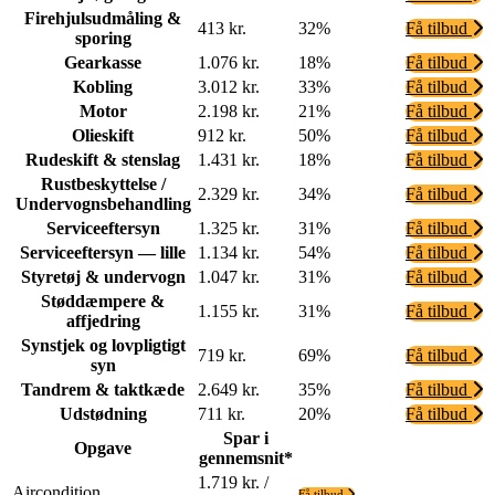
Firehjulsudmåling &
413 kr.
32%
Få tilbud
sporing
Gearkasse
1.076 kr.
18%
Få tilbud
Kobling
3.012 kr.
33%
Få tilbud
Motor
2.198 kr.
21%
Få tilbud
Olieskift
912 kr.
50%
Få tilbud
Rudeskift & stenslag
1.431 kr.
18%
Få tilbud
Rustbeskyttelse /
2.329 kr.
34%
Få tilbud
Undervognsbehandling
Serviceeftersyn
1.325 kr.
31%
Få tilbud
Serviceeftersyn — lille
1.134 kr.
54%
Få tilbud
Styretøj & undervogn
1.047 kr.
31%
Få tilbud
Støddæmpere &
1.155 kr.
31%
Få tilbud
affjedring
Synstjek og lovpligtigt
719 kr.
69%
Få tilbud
syn
Tandrem & taktkæde
2.649 kr.
35%
Få tilbud
Udstødning
711 kr.
20%
Få tilbud
Spar i
Opgave
gennemsnit*
1.719 kr. /
Aircondition
Få tilbud