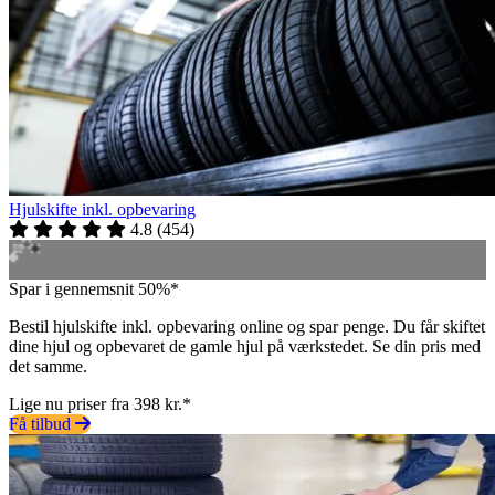
Hjulskifte inkl. opbevaring
4.8
(
454
)
Spar i gennemsnit 50%*
Bestil hjulskifte inkl. opbevaring online og spar penge. Du får skiftet
dine hjul og opbevaret de gamle hjul på værkstedet. Se din pris med
det samme.
Lige nu priser fra 398 kr.*
Få tilbud