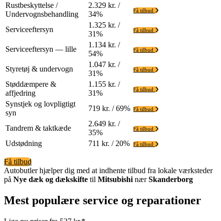
Rustbeskyttelse /
2.329 kr. /
Få tilbud
Undervognsbehandling
34%
1.325 kr. /
Serviceeftersyn
Få tilbud
31%
1.134 kr. /
Serviceeftersyn — lille
Få tilbud
54%
1.047 kr. /
Styretøj & undervogn
Få tilbud
31%
Støddæmpere &
1.155 kr. /
Få tilbud
affjedring
31%
Synstjek og lovpligtigt
719 kr. / 69%
Få tilbud
syn
2.649 kr. /
Tandrem & taktkæde
Få tilbud
35%
Udstødning
711 kr. / 20%
Få tilbud
Få tilbud
Autobutler hjælper dig med at indhente tilbud fra lokale værksteder
på
Nye dæk og dækskifte
til
Mitsubishi
nær
Skanderborg
Mest populære service og reparationer