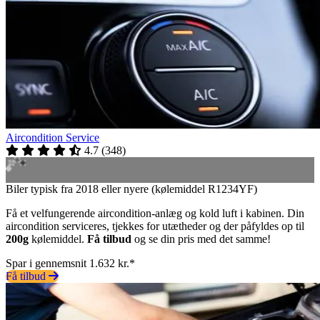
Aircondition Service
4.7
(
348
)
Biler typisk fra 2018 eller nyere (kølemiddel R1234YF)
Få et velfungerende aircondition-anlæg og kold luft i kabinen. Din
aircondition serviceres, tjekkes for utætheder og der påfyldes op til
200g
kølemiddel.
Få tilbud
og se din pris med det samme!
Spar i gennemsnit 1.632 kr.*
Få tilbud