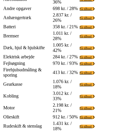
36%
Andre opgaver
698 kr. / 28%
Få tilbud
2.837 kr. /
Anhængertræk
Få tilbud
26%
Batteri
358 kr. / 21%
Få tilbud
1.011 kr. /
Bremser
Få tilbud
28%
1.005 kr. /
Dæk, hjul & hjulskifte
Få tilbud
42%
Elektrisk arbejde
284 kr. / 27%
Få tilbud
Fejlsøgning
970 kr. / 93%
Få tilbud
Firehjulsudmåling &
413 kr. / 32%
Få tilbud
sporing
1.076 kr. /
Gearkasse
Få tilbud
18%
3.012 kr. /
Kobling
Få tilbud
33%
2.198 kr. /
Motor
Få tilbud
21%
Olieskift
912 kr. / 50%
Få tilbud
1.431 kr. /
Rudeskift & stenslag
Få tilbud
18%