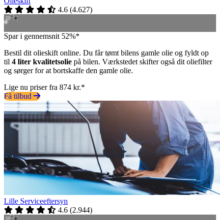
Olieskift
4.6
(
4.627
)
Spar i gennemsnit 52%*
Bestil dit olieskift online. Du får tømt bilens gamle olie og fyldt op
til
4 liter kvalitetsolie
på bilen. Værkstedet skifter også dit oliefilter
og sørger for at bortskaffe den gamle olie.
Lige nu priser fra 874 kr.*
Få tilbud
Lille Serviceeftersyn
4.6
(
2.944
)