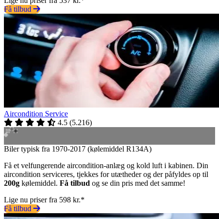
Lige nu priser fra 537 kr.*
Få tilbud
Aircondition Service
4.5
(
5.216
)
Biler typisk fra 1970-2017 (kølemiddel R134A)
Få et velfungerende aircondition-anlæg og kold luft i kabinen. Din
aircondition serviceres, tjekkes for utætheder og der påfyldes op til
200g
kølemiddel.
Få tilbud
og se din pris med det samme!
Lige nu priser fra 598 kr.*
Få tilbud