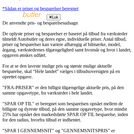
*Sådan er priser og besparelser beregnet
Luk
De anvendte pris- og besparelsesudsagn
De oplyste priser og besparelser er baseret på tilbud fra værksteder
tilmeldt Autobutler og deres egne, individuelle priser. Antal tilbud,
priser og besparelser kan variere afhængig af bilmærke, model,
årgang, værkstedernes tilgængelighed samt hvornår og hvor i landet,
opgaven ønskes udført.
For at se den laveste mulige pris og største mulige aktuelle
besparelse, skal “Hele landet” vælges i tilbudsoversigten på en
oprettet opgave.
"FRA-PRISER" er den billigst tilgængelige aktuelle pris, på den
samme opgavetype, fra værksteder i hele landet.
"SPAR OP TIL" er beregnet som besparelsen opnået mellem de
billigste og dyreste tilbud, på den samme opgavetype, hvor mindst
25% har opnået den markedsførte SPAR OP TIL besparelse, inden
for den radius, hvorfra tilbud er indhentet.
"SPAR I GENNEMSNIT" og "GENNEMSNITSPRIS" er