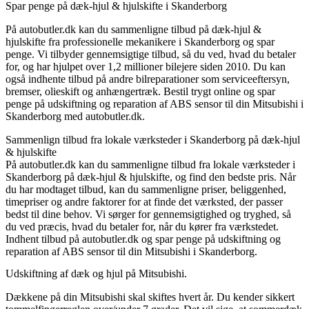
Spar penge på dæk-hjul & hjulskifte i Skanderborg
På autobutler.dk kan du sammenligne tilbud på dæk-hjul &
hjulskifte fra professionelle mekanikere i Skanderborg og spar
penge. Vi tilbyder gennemsigtige tilbud, så du ved, hvad du betaler
for, og har hjulpet over 1,2 millioner bilejere siden 2010. Du kan
også indhente tilbud på andre bilreparationer som serviceeftersyn,
bremser, olieskift og anhængertræk. Bestil trygt online og spar
penge på udskiftning og reparation af ABS sensor til din Mitsubishi i
Skanderborg med autobutler.dk.
Sammenlign tilbud fra lokale værksteder i Skanderborg på dæk-hjul
& hjulskifte
På autobutler.dk kan du sammenligne tilbud fra lokale værksteder i
Skanderborg på dæk-hjul & hjulskifte, og find den bedste pris. Når
du har modtaget tilbud, kan du sammenligne priser, beliggenhed,
timepriser og andre faktorer for at finde det værksted, der passer
bedst til dine behov. Vi sørger for gennemsigtighed og tryghed, så
du ved præcis, hvad du betaler for, når du kører fra værkstedet.
Indhent tilbud på autobutler.dk og spar penge på udskiftning og
reparation af ABS sensor til din Mitsubishi i Skanderborg.
Udskiftning af dæk og hjul på Mitsubishi.
Dækkene på din Mitsubishi skal skiftes hvert år. Du kender sikkert