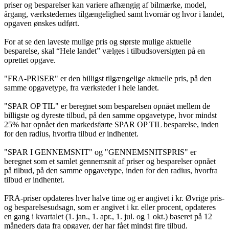
priser og besparelser kan variere afhængig af bilmærke, model,
årgang, værkstedernes tilgængelighed samt hvornår og hvor i landet,
opgaven ønskes udført.
For at se den laveste mulige pris og største mulige aktuelle
besparelse, skal “Hele landet” vælges i tilbudsoversigten på en
oprettet opgave.
"FRA-PRISER" er den billigst tilgængelige aktuelle pris, på den
samme opgavetype, fra værksteder i hele landet.
"SPAR OP TIL" er beregnet som besparelsen opnået mellem de
billigste og dyreste tilbud, på den samme opgavetype, hvor mindst
25% har opnået den markedsførte SPAR OP TIL besparelse, inden
for den radius, hvorfra tilbud er indhentet.
"SPAR I GENNEMSNIT" og "GENNEMSNITSPRIS" er
beregnet som et samlet gennemsnit af priser og besparelser opnået
på tilbud, på den samme opgavetype, inden for den radius, hvorfra
tilbud er indhentet.
FRA-priser opdateres hver halve time og er angivet i kr. Øvrige pris-
og besparelsesudsagn, som er angivet i kr. eller procent, opdateres
en gang i kvartalet (1. jan., 1. apr., 1. jul. og 1 okt.) baseret på 12
måneders data fra opgaver, der har fået mindst fire tilbud.