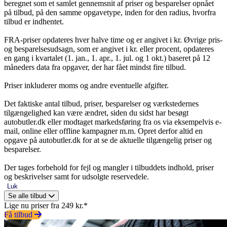
beregnet som et samlet gennemsnit af priser og besparelser opnået
på tilbud, på den samme opgavetype, inden for den radius, hvorfra
tilbud er indhentet.
FRA-priser opdateres hver halve time og er angivet i kr. Øvrige pris-
og besparelsesudsagn, som er angivet i kr. eller procent, opdateres
en gang i kvartalet (1. jan., 1. apr., 1. jul. og 1 okt.) baseret på 12
måneders data fra opgaver, der har fået mindst fire tilbud.
Priser inkluderer moms og andre eventuelle afgifter.
Det faktiske antal tilbud, priser, besparelser og værkstedernes
tilgængelighed kan være ændret, siden du sidst har besøgt
autobutler.dk eller modtaget markedsføring fra os via eksempelvis e-
mail, online eller offline kampagner m.m. Opret derfor altid en
opgave på autobutler.dk for at se de aktuelle tilgængelig priser og
besparelser.
Der tages forbehold for fejl og mangler i tilbuddets indhold, priser
og beskrivelser samt for udsolgte reservedele.
Luk
Se alle tilbud
Lige nu priser fra 249 kr.*
Få tilbud