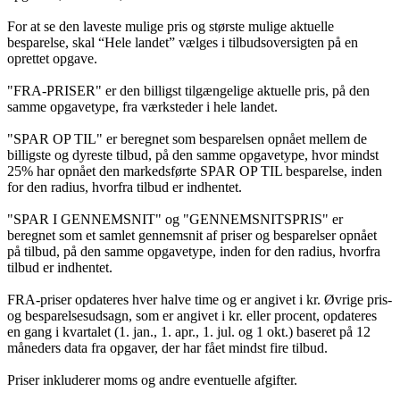
For at se den laveste mulige pris og største mulige aktuelle
besparelse, skal “Hele landet” vælges i tilbudsoversigten på en
oprettet opgave.
"FRA-PRISER" er den billigst tilgængelige aktuelle pris, på den
samme opgavetype, fra værksteder i hele landet.
"SPAR OP TIL" er beregnet som besparelsen opnået mellem de
billigste og dyreste tilbud, på den samme opgavetype, hvor mindst
25% har opnået den markedsførte SPAR OP TIL besparelse, inden
for den radius, hvorfra tilbud er indhentet.
"SPAR I GENNEMSNIT" og "GENNEMSNITSPRIS" er
beregnet som et samlet gennemsnit af priser og besparelser opnået
på tilbud, på den samme opgavetype, inden for den radius, hvorfra
tilbud er indhentet.
FRA-priser opdateres hver halve time og er angivet i kr. Øvrige pris-
og besparelsesudsagn, som er angivet i kr. eller procent, opdateres
en gang i kvartalet (1. jan., 1. apr., 1. jul. og 1 okt.) baseret på 12
måneders data fra opgaver, der har fået mindst fire tilbud.
Priser inkluderer moms og andre eventuelle afgifter.