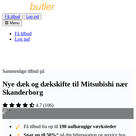
Få tilbud
Log ind
Menu
Få tilbud
Log ind
Sammenlign tilbud på
Nye dæk og dækskifte til Mitsubishi nær
Skanderborg
4.7
(
106
)
Få tilbud fra op til
190 uafhængige værksteder
Spar op til 50%
* på din bilreparation og service hos