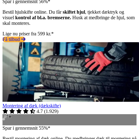
Spar i gennemsnit 56%*
Bestil hjulskifte online. Du får
skiftet hjul
, tjekket dæktryk og
visuel
kontrol af bl.a. bremserne.
Husk at medbringe de hjul, som
skal monteres.
Lige nu priser fra 599 kr.*
Få tilbud
Montering af dæk (dækskifte)
4.7
(
1.929
)
Spar i gennemsnit 55%*
Bestil montering af dæk online. Du medbringer dæk til montering på