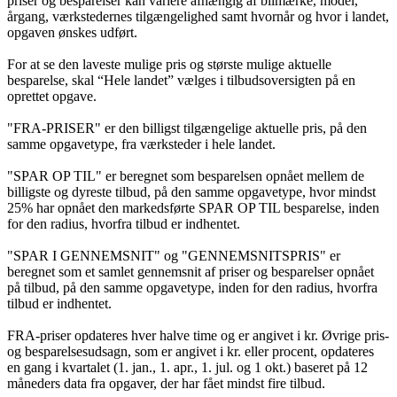
priser og besparelser kan variere afhængig af bilmærke, model,
årgang, værkstedernes tilgængelighed samt hvornår og hvor i landet,
opgaven ønskes udført.
For at se den laveste mulige pris og største mulige aktuelle
besparelse, skal “Hele landet” vælges i tilbudsoversigten på en
oprettet opgave.
"FRA-PRISER" er den billigst tilgængelige aktuelle pris, på den
samme opgavetype, fra værksteder i hele landet.
"SPAR OP TIL" er beregnet som besparelsen opnået mellem de
billigste og dyreste tilbud, på den samme opgavetype, hvor mindst
25% har opnået den markedsførte SPAR OP TIL besparelse, inden
for den radius, hvorfra tilbud er indhentet.
"SPAR I GENNEMSNIT" og "GENNEMSNITSPRIS" er
beregnet som et samlet gennemsnit af priser og besparelser opnået
på tilbud, på den samme opgavetype, inden for den radius, hvorfra
tilbud er indhentet.
FRA-priser opdateres hver halve time og er angivet i kr. Øvrige pris-
og besparelsesudsagn, som er angivet i kr. eller procent, opdateres
en gang i kvartalet (1. jan., 1. apr., 1. jul. og 1 okt.) baseret på 12
måneders data fra opgaver, der har fået mindst fire tilbud.