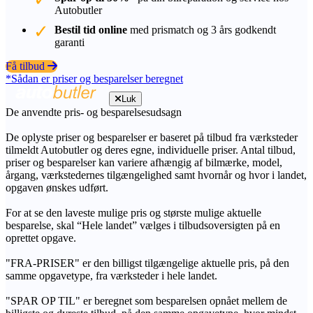
Autobutler
Bestil tid online
med prismatch og 3 års godkendt
garanti
Få tilbud
*Sådan er priser og besparelser beregnet
Luk
De anvendte pris- og besparelsesudsagn
De oplyste priser og besparelser er baseret på tilbud fra værksteder
tilmeldt Autobutler og deres egne, individuelle priser. Antal tilbud,
priser og besparelser kan variere afhængig af bilmærke, model,
årgang, værkstedernes tilgængelighed samt hvornår og hvor i landet,
opgaven ønskes udført.
For at se den laveste mulige pris og største mulige aktuelle
besparelse, skal “Hele landet” vælges i tilbudsoversigten på en
oprettet opgave.
"FRA-PRISER" er den billigst tilgængelige aktuelle pris, på den
samme opgavetype, fra værksteder i hele landet.
"SPAR OP TIL" er beregnet som besparelsen opnået mellem de