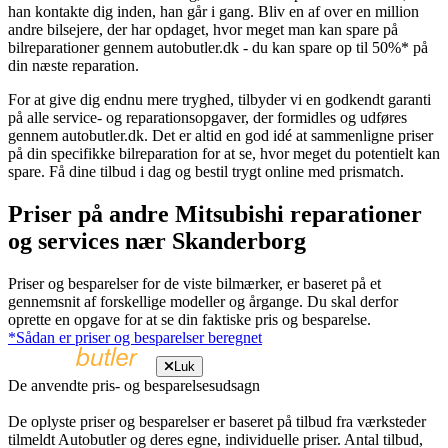
han kontakte dig inden, han går i gang. Bliv en af over en million
andre bilsejere, der har opdaget, hvor meget man kan spare på
bilreparationer gennem autobutler.dk - du kan spare op til 50%* på
din næste reparation.
For at give dig endnu mere tryghed, tilbyder vi en godkendt garanti
på alle service- og reparationsopgaver, der formidles og udføres
gennem autobutler.dk. Det er altid en god idé at sammenligne priser
på din specifikke bilreparation for at se, hvor meget du potentielt kan
spare. Få dine tilbud i dag og bestil trygt online med prismatch.
Priser på andre Mitsubishi reparationer
og services nær Skanderborg
Priser og besparelser for de viste bilmærker, er baseret på et
gennemsnit af forskellige modeller og årgange. Du skal derfor
oprette en opgave for at se din faktiske pris og besparelse.
*Sådan er priser og besparelser beregnet
Luk
De anvendte pris- og besparelsesudsagn
De oplyste priser og besparelser er baseret på tilbud fra værksteder
tilmeldt Autobutler og deres egne, individuelle priser. Antal tilbud,