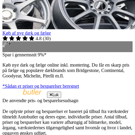
Køb af nye dæk og fælge
4.8
(
30
)
Spar i gennemsnit 9%*
Køb nye dæk og fælge online inkl. montering. Du får en skarp pris
på fælge og populære dækbrands som Bridgestone, Continental,
Goodyear, Michelin, Pirelli m.fl.
*Sådan er priser og besparelser beregnet
Luk
De anvendte pris- og besparelsesudsagn
De oplyste priser og besparelser er baseret på tilbud fra værksteder
tilmeldt Autobutler og deres egne, individuelle priser. Antal tilbud,
priser og besparelser kan variere afhængig af bilmærke, model,
årgang, værkstedernes tilgængelighed samt hvornår og hvor i landet,
opgaven ønskes udført.