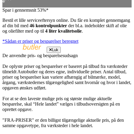
Spar i gennemsnit 53%*
Bestil et lille serviceeftersyn online. Du får en komplet gennemgang
af din bil med
46 kontrolpunkter
der bl.a. indeholder skift af olie
og oliefilter med op til
4 liter kvalitetsolie
.
*Sådan er priser og besparelser beregnet
Luk
De anvendte pris- og besparelsesudsagn
De oplyste priser og besparelser er baseret på tilbud fra værksteder
tilmeldt Autobutler og deres egne, individuelle priser. Antal tilbud,
priser og besparelser kan variere afhængig af bilmærke, model,
årgang, værkstedernes tilgængelighed samt hvornår og hvor i landet,
opgaven ønskes udført.
For at se den laveste mulige pris og største mulige aktuelle
besparelse, skal “Hele landet” vælges i tilbudsoversigten på en
oprettet opgave.
"FRA-PRISER" er den billigst tilgængelige aktuelle pris, på den
samme opgavetype, fra værksteder i hele landet.