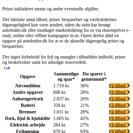
Priser inkluderer moms og andre eventuelle afgifter.
Det faktiske antal tilbud, priser, besparelser og værkstedernes
tilgængelighed kan være ændret, siden du sidst har besøgt
autobutler.dk eller modtaget markedsføring fra os via eksempelvis e-
mail, online eller offline kampagner m.m. Opret derfor altid en
opgave på autobutler.dk for at se de aktuelle tilgængelig priser og
besparelser.
Der tages forbehold for fejl og mangler i tilbuddets indhold, priser
og beskrivelser samt for udsolgte reservedele.
Luk
Sammenlign
Du sparer i
Opgave
og spar*
gennemsnit*
Aircondition
1.719 kr.
36%
Få tilbud
Andre opgaver
698 kr.
28%
Få tilbud
Anhængertræk
2.837 kr.
26%
Få tilbud
Batteri
358 kr.
21%
Få tilbud
Bremser
1.011 kr.
28%
Få tilbud
Dæk, hjul & hjulskifte
1.005 kr.
42%
Få tilbud
Elektrisk arbejde
284 kr.
27%
Få tilbud
Fejlsøgning
970 kr.
93%
Få tilbud