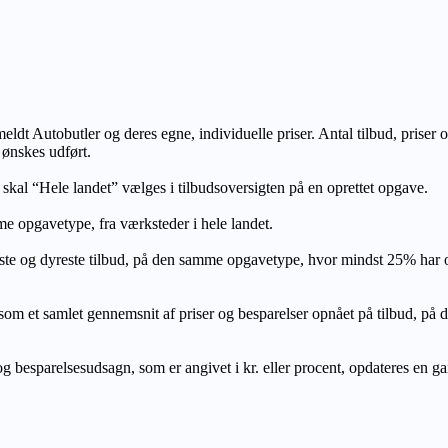
lmeldt Autobutler og deres egne, individuelle priser. Antal tilbud, prise
 ønskes udført.
, skal “Hele landet” vælges i tilbudsoversigten på en oprettet opgave.
e opgavetype, fra værksteder i hele landet.
ste og dyreste tilbud, på den samme opgavetype, hvor mindst 25% har
let gennemsnit af priser og besparelser opnået på tilbud, på den s
 besparelsesudsagn, som er angivet i kr. eller procent, opdateres en gang 