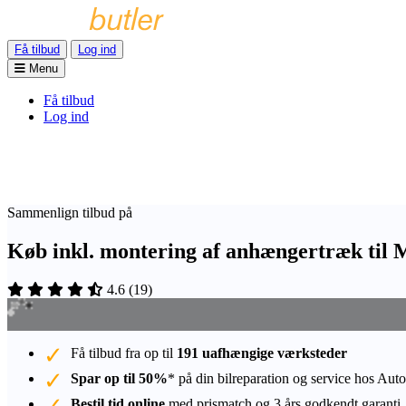
Få tilbud
Log ind
Menu
Få tilbud
Log ind
Sammenlign tilbud på
Køb inkl. montering af anhængertræk til 
4.6
(
19
)
Få tilbud fra op til
191 uafhængige værksteder
Spar op til 50%
* på din bilreparation og service hos Auto
Bestil tid online
med prismatch og 3 års godkendt garanti