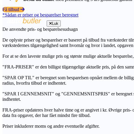
Få tilbud
*Sådan er priser og besparelser beregnet
Luk
De anvendte pris- og besparelsesudsagn
De oplyste priser og besparelser er baseret på tilbud fra værksteder ti
værkstedernes tilgængelighed samt hvornår og hvor i landet, opgaven
For at se den laveste mulige pris og største mulige aktuelle besparelse
"FRA-PRISER" er den billigst tilgængelige aktuelle pris, på den samm
"SPAR OP TIL" er beregnet som besparelsen opnået mellem de billig
radius, hvorfra tilbud er indhentet.
"SPAR I GENNEMSNIT" og "GENNEMSNITSPRIS" er beregnet som et sam
indhentet.
FRA-priser opdateres hver halve time og er angivet i kr. Øvrige pris- og
data fra opgaver, der har fået mindst fire tilbud.
Priser inkluderer moms og andre eventuelle afgifter.