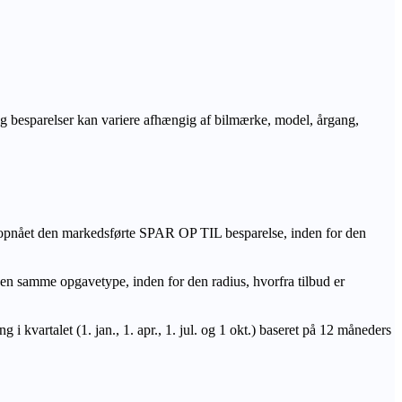
r og besparelser kan variere afhængig af bilmærke, model, årgang,
 opnået den markedsførte SPAR OP TIL besparelse, inden for den
amme opgavetype, inden for den radius, hvorfra tilbud er
i kvartalet (1. jan., 1. apr., 1. jul. og 1 okt.) baseret på 12 måneders