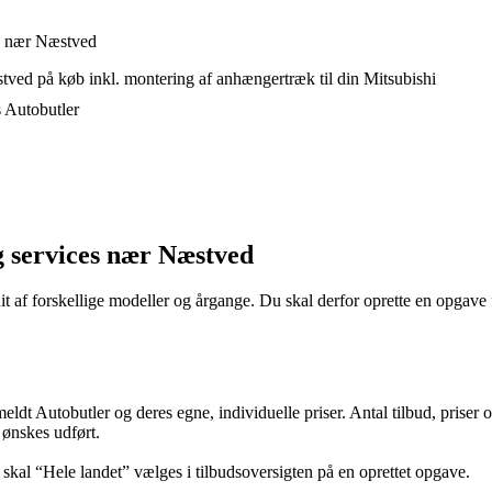
ed nær Næstved
ved på køb inkl. montering af anhængertræk til din Mitsubishi
s Autobutler
g services nær Næstved
it af forskellige modeller og årgange. Du skal derfor oprette en opgave f
lmeldt Autobutler og deres egne, individuelle priser. Antal tilbud, prise
 ønskes udført.
, skal “Hele landet” vælges i tilbudsoversigten på en oprettet opgave.