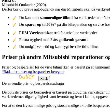
Nicki C.
Mitsubishi Outlander (2020)
Derfor bør du prøve autobutler.dk når din Mitsubishi skal på værkst
Du kan nemt
sammenligne tilbud
fra værksteder nær Næst
Du sparer op til 50%
* på din bilreparation og service ho
FDM Værkstedskontrol
for udvalgte værksteder.
Ekstra tryghed med 3 års
godkendt garanti.
Du undgår ventetid og kan trygt
bestille tid online.
Priser på andre Mitsubishi reparationer o
Priser og besparelser for de viste bilmærker, er baseret på et gennemsn
*Sådan er priser og besparelser beregnet
Luk
De anvendte pris- og besparelsesudsagn
De oplyste priser og besparelser er baseret på tilbud fra værksteder ti
værkstedernes tilgængelighed samt hvornår og hvor i landet, opgaven
For at se den laveste mulige pris og største mulige aktuelle besparelse