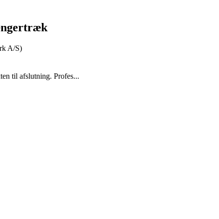
ængertræk
rk A/S)
en til afslutning. Profes...