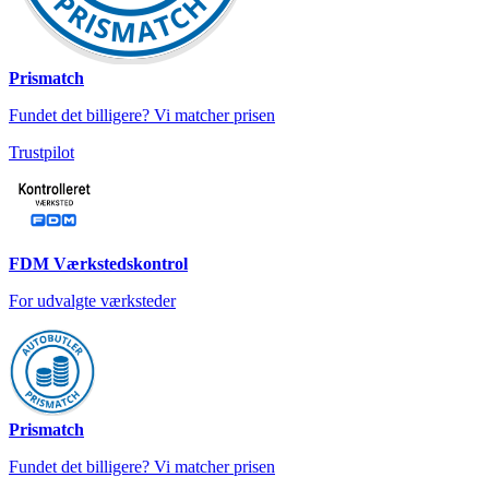
Prismatch
Fundet det billigere? Vi matcher prisen
Trustpilot
FDM Værkstedskontrol
For udvalgte værksteder
Prismatch
Fundet det billigere? Vi matcher prisen