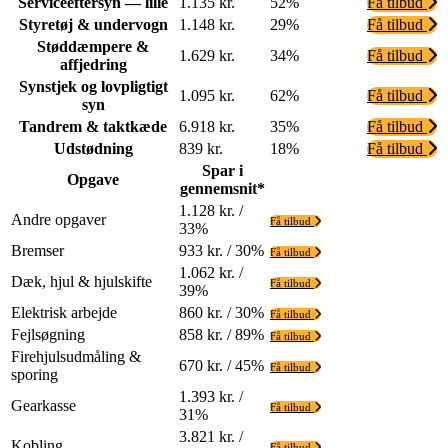
Serviceeftersyn — lille
1.135 kr.
52%
Få tilbud
Styretøj & undervogn
1.148 kr.
29%
Få tilbud
Støddæmpere &
1.629 kr.
34%
Få tilbud
affjedring
Synstjek og lovpligtigt
1.095 kr.
62%
Få tilbud
syn
Tandrem & taktkæde
6.918 kr.
35%
Få tilbud
Udstødning
839 kr.
18%
Få tilbud
Spar i
Opgave
gennemsnit*
1.128 kr. /
Andre opgaver
Få tilbud
33%
Bremser
933 kr. / 30%
Få tilbud
1.062 kr. /
Dæk, hjul & hjulskifte
Få tilbud
39%
Elektrisk arbejde
860 kr. / 30%
Få tilbud
Fejlsøgning
858 kr. / 89%
Få tilbud
Firehjulsudmåling &
670 kr. / 45%
Få tilbud
sporing
1.393 kr. /
Gearkasse
Få tilbud
31%
3.821 kr. /
Kobling
Få tilbud