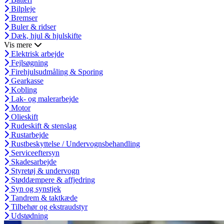
Bilpleje
Bremser
Buler & ridser
Dæk, hjul & hjulskifte
Vis mere
Elektrisk arbejde
Fejlsøgning
Firehjulsudmåling & Sporing
Gearkasse
Kobling
Lak- og malerarbejde
Motor
Olieskift
Rudeskift & stenslag
Rustarbejde
Rustbeskyttelse / Undervognsbehandling
Serviceeftersyn
Skadesarbejde
Styretøj & undervogn
Støddæmpere & affjedring
Syn og synstjek
Tandrem & taktkæde
Tilbehør og ekstraudstyr
Udstødning