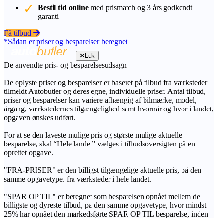
Bestil tid online
med prismatch og 3 års godkendt
garanti
Få tilbud
*Sådan er priser og besparelser beregnet
Luk
De anvendte pris- og besparelsesudsagn
De oplyste priser og besparelser er baseret på tilbud fra værksteder
tilmeldt Autobutler og deres egne, individuelle priser. Antal tilbud,
priser og besparelser kan variere afhængig af bilmærke, model,
årgang, værkstedernes tilgængelighed samt hvornår og hvor i landet,
opgaven ønskes udført.
For at se den laveste mulige pris og største mulige aktuelle
besparelse, skal “Hele landet” vælges i tilbudsoversigten på en
oprettet opgave.
"FRA-PRISER" er den billigst tilgængelige aktuelle pris, på den
samme opgavetype, fra værksteder i hele landet.
"SPAR OP TIL" er beregnet som besparelsen opnået mellem de
billigste og dyreste tilbud, på den samme opgavetype, hvor mindst
25% har opnået den markedsførte SPAR OP TIL besparelse, inden