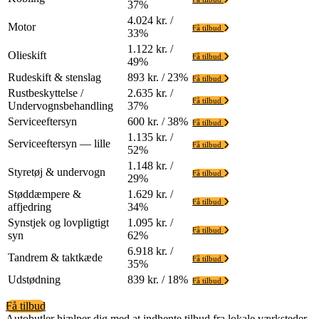
37%
4.024 kr. /
Motor
Få tilbud
33%
1.122 kr. /
Olieskift
Få tilbud
49%
Rudeskift & stenslag
893 kr. / 23%
Få tilbud
Rustbeskyttelse /
2.635 kr. /
Få tilbud
Undervognsbehandling
37%
Serviceeftersyn
600 kr. / 38%
Få tilbud
1.135 kr. /
Serviceeftersyn — lille
Få tilbud
52%
1.148 kr. /
Styretøj & undervogn
Få tilbud
29%
Støddæmpere &
1.629 kr. /
Få tilbud
affjedring
34%
Synstjek og lovpligtigt
1.095 kr. /
Få tilbud
syn
62%
6.918 kr. /
Tandrem & taktkæde
Få tilbud
35%
Udstødning
839 kr. / 18%
Få tilbud
Få tilbud
Autobutler hjælper dig med at indhente tilbud fra lokale værksteder