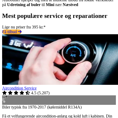
på
Udretning af buler
til
Mini
nær
Næstved
Mest populære service og reparationer
Lige nu priser fra 395 kr.*
Få tilbud
Aircondition Service
4.5
(
5.207
)
Biler typisk fra 1970-2017 (kølemiddel R134A)
Få et velfungerende aircondition-anlæg og kold luft i kabinen. Din