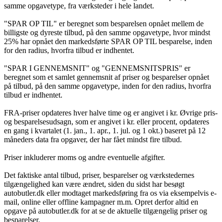
samme opgavetype, fra værksteder i hele landet.
"SPAR OP TIL" er beregnet som besparelsen opnået mellem de
billigste og dyreste tilbud, på den samme opgavetype, hvor mindst
25% har opnået den markedsførte SPAR OP TIL besparelse, inden
for den radius, hvorfra tilbud er indhentet.
"SPAR I GENNEMSNIT" og "GENNEMSNITSPRIS" er
beregnet som et samlet gennemsnit af priser og besparelser opnået
på tilbud, på den samme opgavetype, inden for den radius, hvorfra
tilbud er indhentet.
FRA-priser opdateres hver halve time og er angivet i kr. Øvrige pris-
og besparelsesudsagn, som er angivet i kr. eller procent, opdateres
en gang i kvartalet (1. jan., 1. apr., 1. jul. og 1 okt.) baseret på 12
måneders data fra opgaver, der har fået mindst fire tilbud.
Priser inkluderer moms og andre eventuelle afgifter.
Det faktiske antal tilbud, priser, besparelser og værkstedernes
tilgængelighed kan være ændret, siden du sidst har besøgt
autobutler.dk eller modtaget markedsføring fra os via eksempelvis e-
mail, online eller offline kampagner m.m. Opret derfor altid en
opgave på autobutler.dk for at se de aktuelle tilgængelig priser og
besparelser.