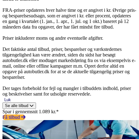
FRA-priser opdateres hver halve time og er angivet i kr. Øvrige pris-
og besparelsesudsagn, som er angivet i kr. eller procent, opdateres
en gang i kvartalet (1. jan., 1. apr., 1. jul. og 1 okt.) baseret på 12
måneders data fra opgaver, der har fået mindst fire tilbud.
Priser inkluderer moms og andre eventuelle afgifter.
Det faktiske antal tilbud, priser, besparelser og værkstedernes
tilgængelighed kan være ændret, siden du sidst har besøgt
autobutler.dk eller modtaget markedsføring fra os via eksempelvis e-
mail, online eller offline kampagner m.m. Opret derfor altid en
opgave på autobutler.dk for at se de aktuelle tilgængelig priser og
besparelser.
Der tages forbehold for fejl og mangler i tilbuddets indhold, priser
og beskrivelser samt for udsolgte reservedele.
Luk
Se alle tilbud
Spar i gennemsnit 1.089 kr.*
Få tilbud