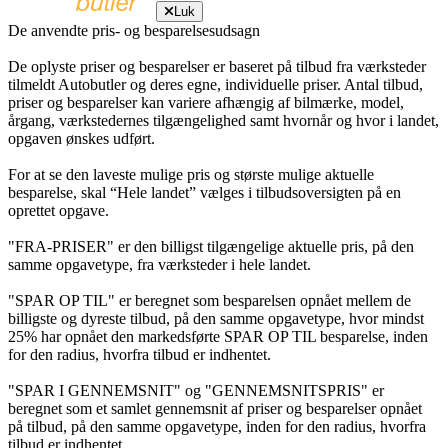
Luk
De anvendte pris- og besparelsesudsagn
De oplyste priser og besparelser er baseret på tilbud fra værksteder
tilmeldt Autobutler og deres egne, individuelle priser. Antal tilbud,
priser og besparelser kan variere afhængig af bilmærke, model,
årgang, værkstedernes tilgængelighed samt hvornår og hvor i landet,
opgaven ønskes udført.
For at se den laveste mulige pris og største mulige aktuelle
besparelse, skal “Hele landet” vælges i tilbudsoversigten på en
oprettet opgave.
"FRA-PRISER" er den billigst tilgængelige aktuelle pris, på den
samme opgavetype, fra værksteder i hele landet.
"SPAR OP TIL" er beregnet som besparelsen opnået mellem de
billigste og dyreste tilbud, på den samme opgavetype, hvor mindst
25% har opnået den markedsførte SPAR OP TIL besparelse, inden
for den radius, hvorfra tilbud er indhentet.
"SPAR I GENNEMSNIT" og "GENNEMSNITSPRIS" er
beregnet som et samlet gennemsnit af priser og besparelser opnået
på tilbud, på den samme opgavetype, inden for den radius, hvorfra
tilbud er indhentet.