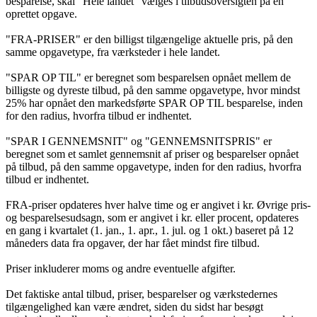
besparelse, skal “Hele landet” vælges i tilbudsoversigten på en
oprettet opgave.
"FRA-PRISER" er den billigst tilgængelige aktuelle pris, på den
samme opgavetype, fra værksteder i hele landet.
"SPAR OP TIL" er beregnet som besparelsen opnået mellem de
billigste og dyreste tilbud, på den samme opgavetype, hvor mindst
25% har opnået den markedsførte SPAR OP TIL besparelse, inden
for den radius, hvorfra tilbud er indhentet.
"SPAR I GENNEMSNIT" og "GENNEMSNITSPRIS" er
beregnet som et samlet gennemsnit af priser og besparelser opnået
på tilbud, på den samme opgavetype, inden for den radius, hvorfra
tilbud er indhentet.
FRA-priser opdateres hver halve time og er angivet i kr. Øvrige pris-
og besparelsesudsagn, som er angivet i kr. eller procent, opdateres
en gang i kvartalet (1. jan., 1. apr., 1. jul. og 1 okt.) baseret på 12
måneders data fra opgaver, der har fået mindst fire tilbud.
Priser inkluderer moms og andre eventuelle afgifter.
Det faktiske antal tilbud, priser, besparelser og værkstedernes
tilgængelighed kan være ændret, siden du sidst har besøgt