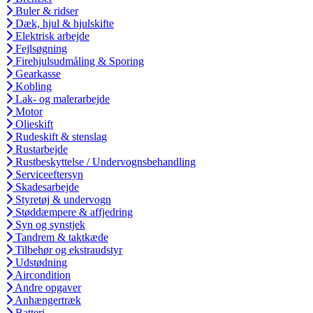
Buler & ridser
Dæk, hjul & hjulskifte
Elektrisk arbejde
Fejlsøgning
Firehjulsudmåling & Sporing
Gearkasse
Kobling
Lak- og malerarbejde
Motor
Olieskift
Rudeskift & stenslag
Rustarbejde
Rustbeskyttelse / Undervognsbehandling
Serviceeftersyn
Skadesarbejde
Styretøj & undervogn
Støddæmpere & affjedring
Syn og synstjek
Tandrem & taktkæde
Tilbehør og ekstraudstyr
Udstødning
Aircondition
Andre opgaver
Anhængertræk
Batteri