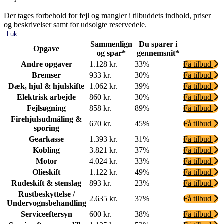
Der tages forbehold for fejl og mangler i tilbuddets indhold, priser
og beskrivelser samt for udsolgte reservedele.
Luk
Sammenlign
Du sparer i
Opgave
og spar*
gennemsnit*
Andre opgaver
1.128 kr.
33%
Få tilbud
Bremser
933 kr.
30%
Få tilbud
Dæk, hjul & hjulskifte
1.062 kr.
39%
Få tilbud
Elektrisk arbejde
860 kr.
30%
Få tilbud
Fejlsøgning
858 kr.
89%
Få tilbud
Firehjulsudmåling &
670 kr.
45%
Få tilbud
sporing
Gearkasse
1.393 kr.
31%
Få tilbud
Kobling
3.821 kr.
37%
Få tilbud
Motor
4.024 kr.
33%
Få tilbud
Olieskift
1.122 kr.
49%
Få tilbud
Rudeskift & stenslag
893 kr.
23%
Få tilbud
Rustbeskyttelse /
2.635 kr.
37%
Få tilbud
Undervognsbehandling
Serviceeftersyn
600 kr.
38%
Få tilbud