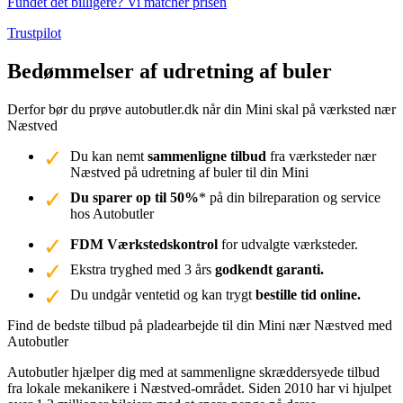
Fundet det billigere? Vi matcher prisen
Trustpilot
Bedømmelser af udretning af buler
Derfor bør du prøve autobutler.dk når din Mini skal på værksted nær
Næstved
Du kan nemt
sammenligne tilbud
fra værksteder nær
Næstved på udretning af buler til din Mini
Du sparer op til 50%
* på din bilreparation og service
hos Autobutler
FDM Værkstedskontrol
for udvalgte værksteder.
Ekstra tryghed med 3 års
godkendt garanti.
Du undgår ventetid og kan trygt
bestille tid online.
Find de bedste tilbud på pladearbejde til din Mini nær Næstved med
Autobutler
Autobutler hjælper dig med at sammenligne skræddersyede tilbud
fra lokale mekanikere i Næstved-området. Siden 2010 har vi hjulpet