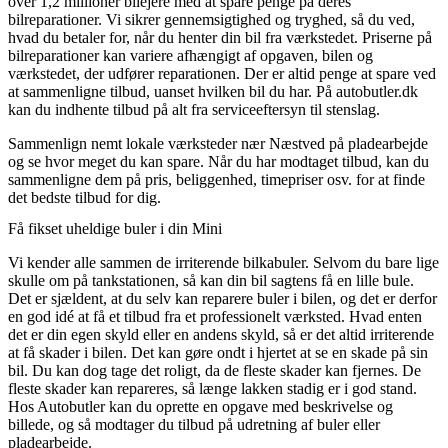
over 1,2 millioner bilejere med at spare penge på deres
bilreparationer. Vi sikrer gennemsigtighed og tryghed, så du ved,
hvad du betaler for, når du henter din bil fra værkstedet. Priserne på
bilreparationer kan variere afhængigt af opgaven, bilen og
værkstedet, der udfører reparationen. Der er altid penge at spare ved
at sammenligne tilbud, uanset hvilken bil du har. På autobutler.dk
kan du indhente tilbud på alt fra serviceeftersyn til stenslag.
Sammenlign nemt lokale værksteder nær Næstved på pladearbejde
og se hvor meget du kan spare. Når du har modtaget tilbud, kan du
sammenligne dem på pris, beliggenhed, timepriser osv. for at finde
det bedste tilbud for dig.
Få fikset uheldige buler i din Mini
Vi kender alle sammen de irriterende bilkabuler. Selvom du bare lige
skulle om på tankstationen, så kan din bil sagtens få en lille bule.
Det er sjældent, at du selv kan reparere buler i bilen, og det er derfor
en god idé at få et tilbud fra et professionelt værksted. Hvad enten
det er din egen skyld eller en andens skyld, så er det altid irriterende
at få skader i bilen. Det kan gøre ondt i hjertet at se en skade på sin
bil. Du kan dog tage det roligt, da de fleste skader kan fjernes. De
fleste skader kan repareres, så længe lakken stadig er i god stand.
Hos Autobutler kan du oprette en opgave med beskrivelse og
billede, og så modtager du tilbud på udretning af buler eller
pladearbejde.