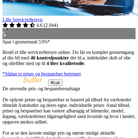
Lille Serviceeftersyn
4.6
(
2.944
)
Spar i gennemsnit 53%*
Bestil et lille serviceeftersyn online. Du får en komplet gennemgang
af din bil med
46 kontrolpunkter
der bl.a. indeholder skift af olie
og oliefilter med op til
4 liter kvalitetsolie
.
*Sådan er priser og besparelser beregnet
Luk
De anvendte pris- og besparelsesudsagn
De oplyste priser og besparelser er baseret på tilbud fra værksteder
tilmeldt Autobutler og deres egne, individuelle priser. Antal tilbud,
priser og besparelser kan variere afhængig af bilmærke, model,
årgang, værkstedernes tilgængelighed samt hvornår og hvor i landet,
opgaven ønskes udført.
For at se den laveste mulige pris og største mulige aktuelle