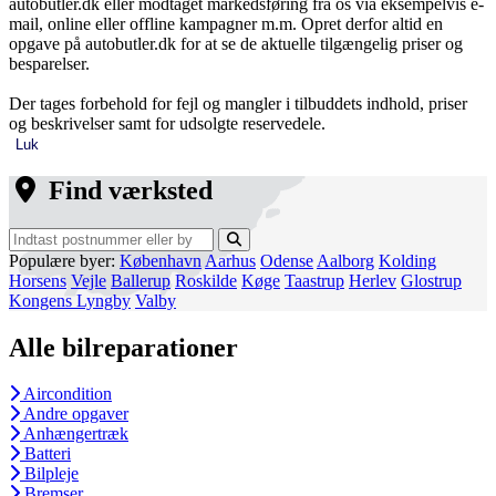
autobutler.dk eller modtaget markedsføring fra os via eksempelvis e-
mail, online eller offline kampagner m.m. Opret derfor altid en
opgave på autobutler.dk for at se de aktuelle tilgængelig priser og
besparelser.
Der tages forbehold for fejl og mangler i tilbuddets indhold, priser
og beskrivelser samt for udsolgte reservedele.
Luk
Find værksted
Populære byer:
København
Aarhus
Odense
Aalborg
Kolding
Horsens
Vejle
Ballerup
Roskilde
Køge
Taastrup
Herlev
Glostrup
Kongens Lyngby
Valby
Alle bilreparationer
Aircondition
Andre opgaver
Anhængertræk
Batteri
Bilpleje
Bremser