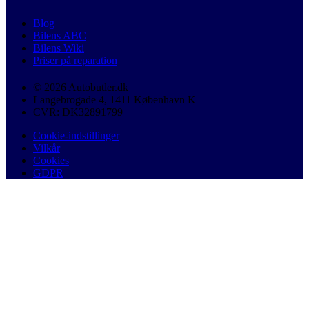
Blog
Bilens ABC
Bilens Wiki
Priser på reparation
© 2026 Autobutler.dk
Langebrogade 4, 1411 København K
CVR: DK32891799
Cookie-indstillinger
Vilkår
Cookies
GDPR