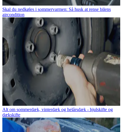
Skal du nedkøles i sommervarmen: Så husk at rense bilens
aircondition
Alt om sommerdæk, vinterdæk og helårsdæk - hjulskifte og
dækskifte