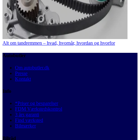
Alt om tandremmen – hvad, hvornår, hvordan og hvorfor
Autobutler
Om autobutler.dk
Presse
Kontakt
Info
*Priser og besparelser
FDM Værkstedskontrol
3 års garanti
Find værksted
Bilmærker
Bilråd