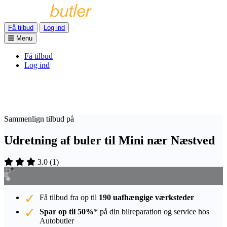
Få tilbud
Log ind
Menu
Få tilbud
Log ind
Sammenlign tilbud på
Udretning af buler til Mini nær Næstved
3.0
(
1
)
Få tilbud fra op til
190 uafhængige værksteder
Spar op til 50%
* på din bilreparation og service hos
Autobutler