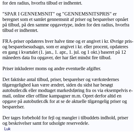
for den radius, hvorfra tilbud er indhentet.
"SPAR I GENNEMSNIT" og "GENNEMSNITSPRIS" er
beregnet som et samlet gennemsnit af priser og besparelser opnået
på tilbud, på den samme opgavetype, inden for den radius, hvorfra
tilbud er indhentet.
FRA-priser opdateres hver halve time og er angivet i kr. Øvrige pris-
og besparelsesudsagn, som er angivet i kr. eller procent, opdateres
en gang i kvartalet (1. jan., 1. apr., 1. jul. og 1 okt.) baseret på 12
måneders data fra opgaver, der har fået mindst fire tilbud.
Priser inkluderer moms og andre eventuelle afgifter.
Det faktiske antal tilbud, priser, besparelser og værkstedernes
tilgængelighed kan være ændret, siden du sidst har besøgt
autobutler.dk eller modtaget markedsføring fra os via eksempelvis e-
mail, online eller offline kampagner m.m. Opret derfor altid en
opgave på autobutler.dk for at se de aktuelle tilgængelig priser og
besparelser.
Der tages forbehold for fejl og mangler i tilbuddets indhold, priser
og beskrivelser samt for udsolgte reservedele.
Luk