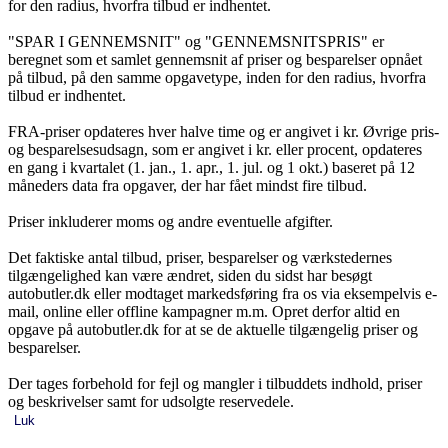
for den radius, hvorfra tilbud er indhentet.
"SPAR I GENNEMSNIT" og "GENNEMSNITSPRIS" er
beregnet som et samlet gennemsnit af priser og besparelser opnået
på tilbud, på den samme opgavetype, inden for den radius, hvorfra
tilbud er indhentet.
FRA-priser opdateres hver halve time og er angivet i kr. Øvrige pris-
og besparelsesudsagn, som er angivet i kr. eller procent, opdateres
en gang i kvartalet (1. jan., 1. apr., 1. jul. og 1 okt.) baseret på 12
måneders data fra opgaver, der har fået mindst fire tilbud.
Priser inkluderer moms og andre eventuelle afgifter.
Det faktiske antal tilbud, priser, besparelser og værkstedernes
tilgængelighed kan være ændret, siden du sidst har besøgt
autobutler.dk eller modtaget markedsføring fra os via eksempelvis e-
mail, online eller offline kampagner m.m. Opret derfor altid en
opgave på autobutler.dk for at se de aktuelle tilgængelig priser og
besparelser.
Der tages forbehold for fejl og mangler i tilbuddets indhold, priser
og beskrivelser samt for udsolgte reservedele.
Luk