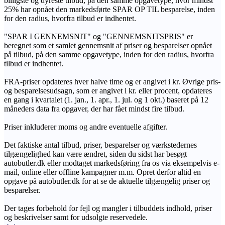
billigste og dyreste tilbud, på den samme opgavetype, hvor mindst
25% har opnået den markedsførte SPAR OP TIL besparelse, inden
for den radius, hvorfra tilbud er indhentet.
"SPAR I GENNEMSNIT" og "GENNEMSNITSPRIS" er
beregnet som et samlet gennemsnit af priser og besparelser opnået
på tilbud, på den samme opgavetype, inden for den radius, hvorfra
tilbud er indhentet.
FRA-priser opdateres hver halve time og er angivet i kr. Øvrige pris-
og besparelsesudsagn, som er angivet i kr. eller procent, opdateres
en gang i kvartalet (1. jan., 1. apr., 1. jul. og 1 okt.) baseret på 12
måneders data fra opgaver, der har fået mindst fire tilbud.
Priser inkluderer moms og andre eventuelle afgifter.
Det faktiske antal tilbud, priser, besparelser og værkstedernes
tilgængelighed kan være ændret, siden du sidst har besøgt
autobutler.dk eller modtaget markedsføring fra os via eksempelvis e-
mail, online eller offline kampagner m.m. Opret derfor altid en
opgave på autobutler.dk for at se de aktuelle tilgængelig priser og
besparelser.
Der tages forbehold for fejl og mangler i tilbuddets indhold, priser
og beskrivelser samt for udsolgte reservedele.