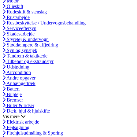
Motor
Olieskift
Rudeskift & stenslag
Rustarbejde
Rustbeskyttelse / Undervognsbehandling
Serviceeftersyn
Skadesarbejde
Styretøj & undervogn
Støddæmpere & affjedring
Syn og synstjek
Tandrem & taktkæde
Tilbehør og ekstraudstyr
Udstødning
Aircondition
Andre opgaver
Anhængertræk
Batteri
Bilpleje
Bremser
Buler & ridser
Dæk, hjul & hjulskifte
Vis mere
Elektrisk arbejde
Fejlsøgning
Firehjulsudmåling & Sporing