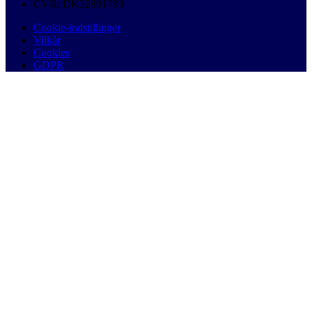
CVR: DK32891799
Cookie-indstillinger
Vilkår
Cookies
GDPR