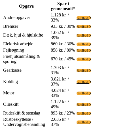
Spar i
Opgave
gennemsnit*
1.128 kr. /
Andre opgaver
Få tilbud
33%
Bremser
933 kr. / 30%
Få tilbud
1.062 kr. /
Dæk, hjul & hjulskifte
Få tilbud
39%
Elektrisk arbejde
860 kr. / 30%
Få tilbud
Fejlsøgning
858 kr. / 89%
Få tilbud
Firehjulsudmåling &
670 kr. / 45%
Få tilbud
sporing
1.393 kr. /
Gearkasse
Få tilbud
31%
3.821 kr. /
Kobling
Få tilbud
37%
4.024 kr. /
Motor
Få tilbud
33%
1.122 kr. /
Olieskift
Få tilbud
49%
Rudeskift & stenslag
893 kr. / 23%
Få tilbud
Rustbeskyttelse /
2.635 kr. /
Få tilbud
Undervognsbehandling
37%