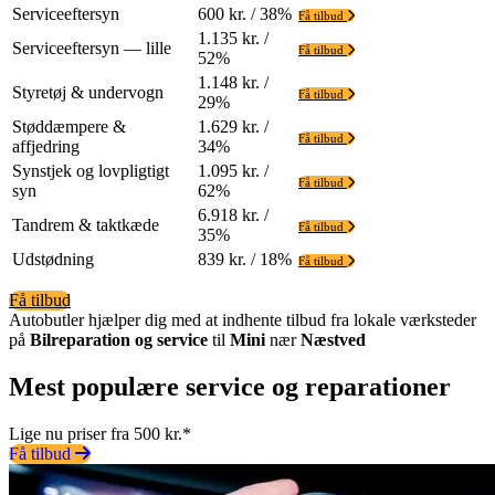
Serviceeftersyn
600 kr. / 38%
Få tilbud
1.135 kr. /
Serviceeftersyn — lille
Få tilbud
52%
1.148 kr. /
Styretøj & undervogn
Få tilbud
29%
Støddæmpere &
1.629 kr. /
Få tilbud
affjedring
34%
Synstjek og lovpligtigt
1.095 kr. /
Få tilbud
syn
62%
6.918 kr. /
Tandrem & taktkæde
Få tilbud
35%
Udstødning
839 kr. / 18%
Få tilbud
Få tilbud
Autobutler hjælper dig med at indhente tilbud fra lokale værksteder
på
Bilreparation og service
til
Mini
nær
Næstved
Mest populære service og reparationer
Lige nu priser fra 500 kr.*
Få tilbud