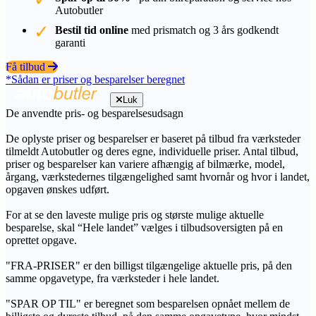
Autobutler
Bestil tid online
med prismatch og 3 års godkendt
garanti
Få tilbud
*Sådan er priser og besparelser beregnet
Luk
De anvendte pris- og besparelsesudsagn
De oplyste priser og besparelser er baseret på tilbud fra værksteder
tilmeldt Autobutler og deres egne, individuelle priser. Antal tilbud,
priser og besparelser kan variere afhængig af bilmærke, model,
årgang, værkstedernes tilgængelighed samt hvornår og hvor i landet,
opgaven ønskes udført.
For at se den laveste mulige pris og største mulige aktuelle
besparelse, skal “Hele landet” vælges i tilbudsoversigten på en
oprettet opgave.
"FRA-PRISER" er den billigst tilgængelige aktuelle pris, på den
samme opgavetype, fra værksteder i hele landet.
"SPAR OP TIL" er beregnet som besparelsen opnået mellem de