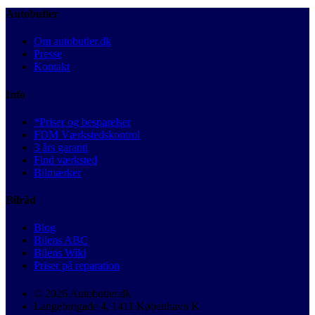
Autobutler
Om autobutler.dk
Presse
Kontakt
Info
*Priser og besparelser
FDM Værkstedskontrol
3 års garanti
Find værksted
Bilmærker
Bilråd
Blog
Bilens ABC
Bilens Wiki
Priser på reparation
© 2026 Autobutler.dk
Langebrogade 4, 1411 København K