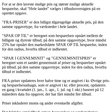
For at se den laveste mulige pris og største mulige aktuelle
besparelse, skal “Hele landet” vælges i tilbudsoversigten på en
oprettet opgave.
"FRA-PRISER" er den billigst tilgængelige aktuelle pris, på den
samme opgavetype, fra værksteder i hele landet.
"SPAR OP TIL" er beregnet som besparelsen opnået mellem de
billigste og dyreste tilbud, på den samme opgavetype, hvor mindst
25% har opnået den markedsførte SPAR OP TIL besparelse, inden
for den radius, hvorfra tilbud er indhentet.
"SPAR I GENNEMSNIT" og "GENNEMSNITSPRIS" er
beregnet som et samlet gennemsnit af priser og besparelser opnået
på tilbud, på den samme opgavetype, inden for den radius, hvorfra
tilbud er indhentet.
FRA-priser opdateres hver halve time og er angivet i kr. Øvrige pris-
og besparelsesudsagn, som er angivet i kr. eller procent, opdateres
en gang i kvartalet (1. jan., 1. apr., 1. jul. og 1 okt.) baseret på 12
måneders data fra opgaver, der har fået mindst fire tilbud.
Priser inkluderer moms og andre eventuelle afgifter.