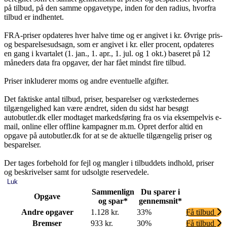
på tilbud, på den samme opgavetype, inden for den radius, hvorfra
tilbud er indhentet.
FRA-priser opdateres hver halve time og er angivet i kr. Øvrige pris-
og besparelsesudsagn, som er angivet i kr. eller procent, opdateres
en gang i kvartalet (1. jan., 1. apr., 1. jul. og 1 okt.) baseret på 12
måneders data fra opgaver, der har fået mindst fire tilbud.
Priser inkluderer moms og andre eventuelle afgifter.
Det faktiske antal tilbud, priser, besparelser og værkstedernes
tilgængelighed kan være ændret, siden du sidst har besøgt
autobutler.dk eller modtaget markedsføring fra os via eksempelvis e-
mail, online eller offline kampagner m.m. Opret derfor altid en
opgave på autobutler.dk for at se de aktuelle tilgængelig priser og
besparelser.
Der tages forbehold for fejl og mangler i tilbuddets indhold, priser
og beskrivelser samt for udsolgte reservedele.
Luk
Sammenlign
Du sparer i
Opgave
og spar*
gennemsnit*
Andre opgaver
1.128 kr.
33%
Få tilbud
Bremser
933 kr.
30%
Få tilbud