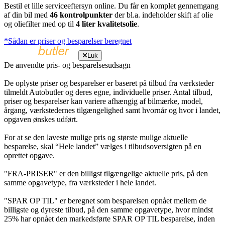
Bestil et lille serviceeftersyn online. Du får en komplet gennemgang
af din bil med
46 kontrolpunkter
der bl.a. indeholder skift af olie
og oliefilter med op til
4 liter kvalitetsolie
.
*Sådan er priser og besparelser beregnet
Luk
De anvendte pris- og besparelsesudsagn
De oplyste priser og besparelser er baseret på tilbud fra værksteder
tilmeldt Autobutler og deres egne, individuelle priser. Antal tilbud,
priser og besparelser kan variere afhængig af bilmærke, model,
årgang, værkstedernes tilgængelighed samt hvornår og hvor i landet,
opgaven ønskes udført.
For at se den laveste mulige pris og største mulige aktuelle
besparelse, skal “Hele landet” vælges i tilbudsoversigten på en
oprettet opgave.
"FRA-PRISER" er den billigst tilgængelige aktuelle pris, på den
samme opgavetype, fra værksteder i hele landet.
"SPAR OP TIL" er beregnet som besparelsen opnået mellem de
billigste og dyreste tilbud, på den samme opgavetype, hvor mindst
25% har opnået den markedsførte SPAR OP TIL besparelse, inden