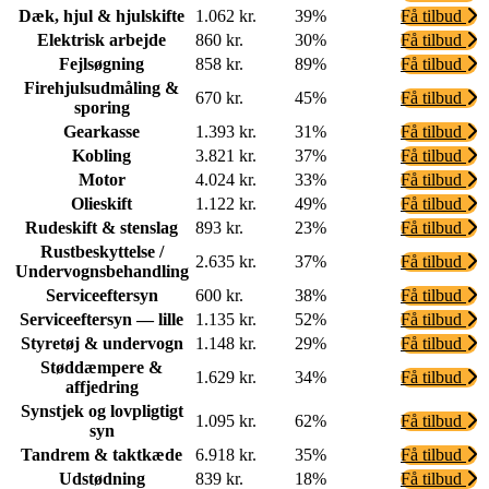
Dæk, hjul & hjulskifte
1.062 kr.
39%
Få tilbud
Elektrisk arbejde
860 kr.
30%
Få tilbud
Fejlsøgning
858 kr.
89%
Få tilbud
Firehjulsudmåling &
670 kr.
45%
Få tilbud
sporing
Gearkasse
1.393 kr.
31%
Få tilbud
Kobling
3.821 kr.
37%
Få tilbud
Motor
4.024 kr.
33%
Få tilbud
Olieskift
1.122 kr.
49%
Få tilbud
Rudeskift & stenslag
893 kr.
23%
Få tilbud
Rustbeskyttelse /
2.635 kr.
37%
Få tilbud
Undervognsbehandling
Serviceeftersyn
600 kr.
38%
Få tilbud
Serviceeftersyn — lille
1.135 kr.
52%
Få tilbud
Styretøj & undervogn
1.148 kr.
29%
Få tilbud
Støddæmpere &
1.629 kr.
34%
Få tilbud
affjedring
Synstjek og lovpligtigt
1.095 kr.
62%
Få tilbud
syn
Tandrem & taktkæde
6.918 kr.
35%
Få tilbud
Udstødning
839 kr.
18%
Få tilbud