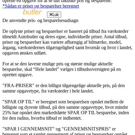
oprette en opgave for at se din faktiske pris og besparelse.
*Sådan er priser og besparelser beregnet
Luk
De anvendte pris- og besparelsesudsagn
De oplyste priser og besparelser er baseret på tilbud fra værksteder
tilmeldt Autobutler og deres egne, individuelle priser. Antal tilbud,
priser og besparelser kan variere afhængig af bilmærke, model,
årgang, værkstedernes tilgængelighed samt hvornår og hvor i landet,
opgaven ønskes udført.
For at se den laveste mulige pris og største mulige aktuelle
besparelse, skal “Hele landet” vælges i tilbudsoversigten på en
oprettet opgave.
"FRA-PRISER" er den billigst tilgængelige aktuelle pris, på den
samme opgavetype, fra værksteder i hele landet.
"SPAR OP TIL" er beregnet som besparelsen opnået mellem de
billigste og dyreste tilbud, på den samme opgavetype, hvor mindst
25% har opnået den markedsførte SPAR OP TIL besparelse, inden
for den radius, hvorfra tilbud er indhentet.
"SPAR I GENNEMSNIT" og "GENNEMSNITSPRIS" er
beregnet som et samlet gennemsnit af priser og besparelser opnået