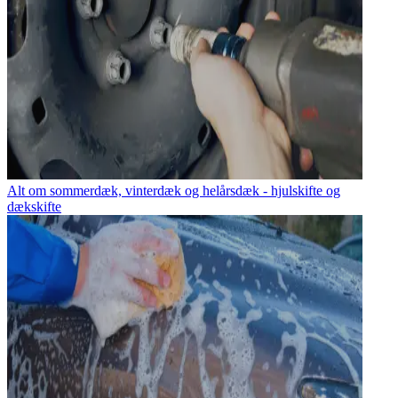
Alt om sommerdæk, vinterdæk og helårsdæk - hjulskifte og
dækskifte