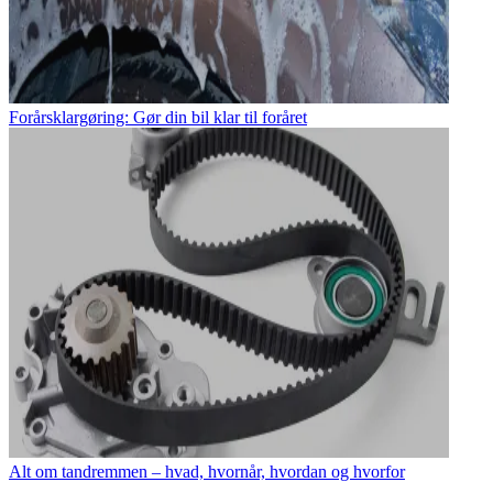
Forårsklargøring: Gør din bil klar til foråret
Alt om tandremmen – hvad, hvornår, hvordan og hvorfor