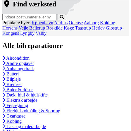
Find værksted
Populære byer:
København
Aarhus
Odense
Aalborg
Kolding
Horsens
Vejle
Ballerup
Roskilde
Køge
Taastrup
Herlev
Glostrup
Kongens Lyngby
Valby
Alle bilreparationer
Aircondition
Andre opgaver
Anhængertræk
Batteri
Bilpleje
Bremser
Buler & ridser
Dæk, hjul & hjulskifte
Elektrisk arbejde
Fejlsøgning
Firehjulsudmåling & Sporing
Gearkasse
Kobling
Lak- og malerarbejde