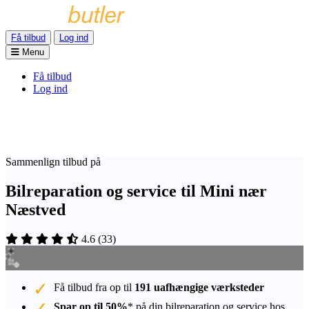
Få tilbud
Log ind
Menu
Få tilbud
Log ind
Sammenlign tilbud på
Bilreparation og service til Mini nær
Næstved
4.6
(
33
)
Få tilbud fra op til
191 uafhængige værksteder
Spar op til 50%
* på din bilreparation og service hos