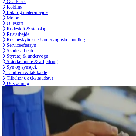
Gearkasse
Kobling
Lak- og malerarbejde
Motor
Olieskift
Rudeskift & stenslag
Rustarbejde
Rustbeskyttelse / Undervognsbehandling
Serviceeftersyn
Skadesarbejde
Styretøj & undervogn
Støddæmpere & affjedring
Syn og synstjek
Tandrem & taktkæde
Tilbehør og ekstraudstyr
Udstødning