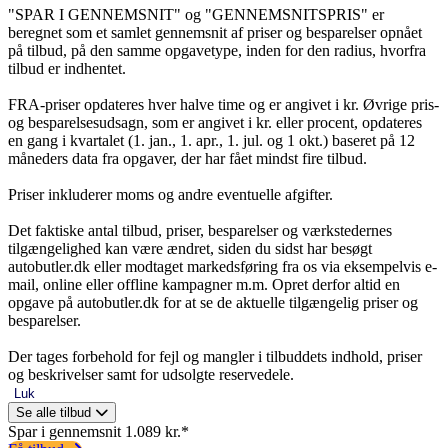
"SPAR I GENNEMSNIT" og "GENNEMSNITSPRIS" er
beregnet som et samlet gennemsnit af priser og besparelser opnået
på tilbud, på den samme opgavetype, inden for den radius, hvorfra
tilbud er indhentet.
FRA-priser opdateres hver halve time og er angivet i kr. Øvrige pris-
og besparelsesudsagn, som er angivet i kr. eller procent, opdateres
en gang i kvartalet (1. jan., 1. apr., 1. jul. og 1 okt.) baseret på 12
måneders data fra opgaver, der har fået mindst fire tilbud.
Priser inkluderer moms og andre eventuelle afgifter.
Det faktiske antal tilbud, priser, besparelser og værkstedernes
tilgængelighed kan være ændret, siden du sidst har besøgt
autobutler.dk eller modtaget markedsføring fra os via eksempelvis e-
mail, online eller offline kampagner m.m. Opret derfor altid en
opgave på autobutler.dk for at se de aktuelle tilgængelig priser og
besparelser.
Der tages forbehold for fejl og mangler i tilbuddets indhold, priser
og beskrivelser samt for udsolgte reservedele.
Luk
Se alle tilbud
Spar i gennemsnit 1.089 kr.*