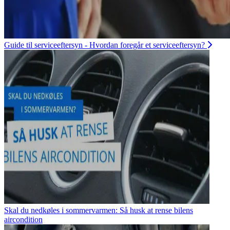
Guide til serviceeftersyn - Hvordan foregår et serviceeftersyn?
Skal du nedkøles i sommervarmen: Så husk at rense bilens
aircondition