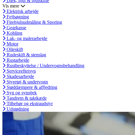
Dæk, hjul & hjulskifte
Vis mere
Elektrisk arbejde
Fejlsøgning
Firehjulsudmåling & Sporing
Gearkasse
Kobling
Lak- og malerarbejde
Motor
Olieskift
Rudeskift & stenslag
Rustarbejde
Rustbeskyttelse / Undervognsbehandling
Serviceeftersyn
Skadesarbejde
Styretøj & undervogn
Støddæmpere & affjedring
Syn og synstjek
Tandrem & taktkæde
Tilbehør og ekstraudstyr
Udstødning