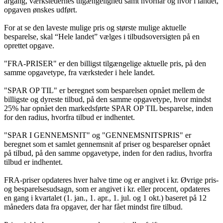
årgang, værkstedernes tilgængelighed samt hvornår og hvor i landet,
opgaven ønskes udført.
For at se den laveste mulige pris og største mulige aktuelle
besparelse, skal “Hele landet” vælges i tilbudsoversigten på en
oprettet opgave.
"FRA-PRISER" er den billigst tilgængelige aktuelle pris, på den
samme opgavetype, fra værksteder i hele landet.
"SPAR OP TIL" er beregnet som besparelsen opnået mellem de
billigste og dyreste tilbud, på den samme opgavetype, hvor mindst
25% har opnået den markedsførte SPAR OP TIL besparelse, inden
for den radius, hvorfra tilbud er indhentet.
"SPAR I GENNEMSNIT" og "GENNEMSNITSPRIS" er
beregnet som et samlet gennemsnit af priser og besparelser opnået
på tilbud, på den samme opgavetype, inden for den radius, hvorfra
tilbud er indhentet.
FRA-priser opdateres hver halve time og er angivet i kr. Øvrige pris-
og besparelsesudsagn, som er angivet i kr. eller procent, opdateres
en gang i kvartalet (1. jan., 1. apr., 1. jul. og 1 okt.) baseret på 12
måneders data fra opgaver, der har fået mindst fire tilbud.