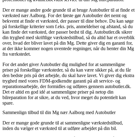
Der er mange andre gode grunde til at bruge Autobutler til at finde et
værksted nær Aalborg. For det første gør Autobutler det nemt og
bekvemt at finde et værksted, der passer til dine behov. Du kan søge
på forskellige kriterier som f.eks. pris, anmeldelser og afstand, så du
kan finde det værksted, der passer bedst til dig. Autobutler.dk sikrer
din tryghed med skriftlige værkstedstilbud, så du altid har et overblik
over, hvad der bliver lavet på din Mg. Dette giver dig en garanti for,
at der ikke kommer nogen uventede regninger, når du henter din Mg
fra værkstedet.
For det andet giver Autobutler dig mulighed for at sammenligne
priser på forskellige værksteder, så du kan være sikker på, at du får
den bedste pris på det arbejde, du skal have lavet. Vi giver dig ekstra
tryghed med vores FDM-godkendte garanti på alt service- og
reparationsarbejde, der formidles og udføres gennem autobutler.dk.
Det er altid en god idé at sammenligne priser på netop din
bilreparation for at sikre, at du ved, hvor meget du potentielt kan
spare.
Sammenlign tilbud til din Mg nær Aalborg med Autobutler
Der er mange gode grunde til at sammenligne værkstedstilbud,
inden du vælger et værksted til at udføre arbejdet på din bil.