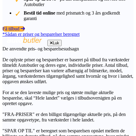
Autobutler
Bestil tid online
med prismatch og 3 års godkendt
garanti
Få tilbud
*Sådan er priser og besparelser beregnet
Luk
De anvendte pris- og besparelsesudsagn
De oplyste priser og besparelser er baseret på tilbud fra værksteder
tilmeldt Autobutler og deres egne, individuelle priser. Antal tilbud,
priser og besparelser kan variere afhængig af bilmærke, model,
årgang, værkstedernes tilgængelighed samt hvornår og hvor i landet,
opgaven ønskes udført.
For at se den laveste mulige pris og største mulige aktuelle
besparelse, skal “Hele landet” vælges i tilbudsoversigten på en
oprettet opgave.
"FRA-PRISER" er den billigst tilgængelige aktuelle pris, på den
samme opgavetype, fra værksteder i hele landet.
"SPAR OP TIL" er beregnet som besparelsen opnået mellem de