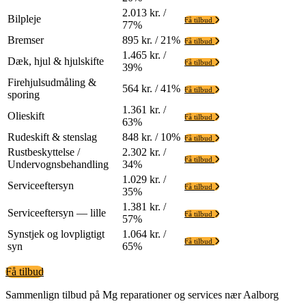
2.013 kr. /
Bilpleje
Få tilbud
77%
Bremser
895 kr. / 21%
Få tilbud
1.465 kr. /
Dæk, hjul & hjulskifte
Få tilbud
39%
Firehjulsudmåling &
564 kr. / 41%
Få tilbud
sporing
1.361 kr. /
Olieskift
Få tilbud
63%
Rudeskift & stenslag
848 kr. / 10%
Få tilbud
Rustbeskyttelse /
2.302 kr. /
Få tilbud
Undervognsbehandling
34%
1.029 kr. /
Serviceeftersyn
Få tilbud
35%
1.381 kr. /
Serviceeftersyn — lille
Få tilbud
57%
Synstjek og lovpligtigt
1.064 kr. /
Få tilbud
syn
65%
Få tilbud
Sammenlign tilbud på Mg reparationer og services nær Aalborg