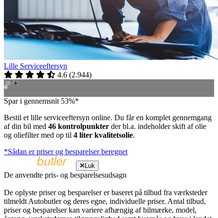
Lille Serviceeftersyn
4.6
(
2.944
)
Spar i gennemsnit 53%*
Bestil et lille serviceeftersyn online. Du får en komplet gennemgang
af din bil med
46 kontrolpunkter
der bl.a. indeholder skift af olie
og oliefilter med op til
4 liter kvalitetsolie
.
*Sådan er priser og besparelser beregnet
Luk
De anvendte pris- og besparelsesudsagn
De oplyste priser og besparelser er baseret på tilbud fra værksteder
tilmeldt Autobutler og deres egne, individuelle priser. Antal tilbud,
priser og besparelser kan variere afhængig af bilmærke, model,