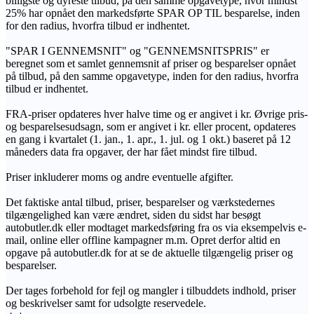
billigste og dyreste tilbud, på den samme opgavetype, hvor mindst
25% har opnået den markedsførte SPAR OP TIL besparelse, inden
for den radius, hvorfra tilbud er indhentet.
"SPAR I GENNEMSNIT" og "GENNEMSNITSPRIS" er
beregnet som et samlet gennemsnit af priser og besparelser opnået
på tilbud, på den samme opgavetype, inden for den radius, hvorfra
tilbud er indhentet.
FRA-priser opdateres hver halve time og er angivet i kr. Øvrige pris-
og besparelsesudsagn, som er angivet i kr. eller procent, opdateres
en gang i kvartalet (1. jan., 1. apr., 1. jul. og 1 okt.) baseret på 12
måneders data fra opgaver, der har fået mindst fire tilbud.
Priser inkluderer moms og andre eventuelle afgifter.
Det faktiske antal tilbud, priser, besparelser og værkstedernes
tilgængelighed kan være ændret, siden du sidst har besøgt
autobutler.dk eller modtaget markedsføring fra os via eksempelvis e-
mail, online eller offline kampagner m.m. Opret derfor altid en
opgave på autobutler.dk for at se de aktuelle tilgængelig priser og
besparelser.
Der tages forbehold for fejl og mangler i tilbuddets indhold, priser
og beskrivelser samt for udsolgte reservedele.