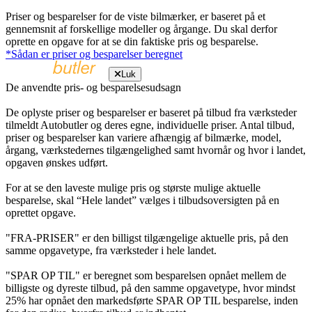
Priser og besparelser for de viste bilmærker, er baseret på et
gennemsnit af forskellige modeller og årgange. Du skal derfor
oprette en opgave for at se din faktiske pris og besparelse.
*Sådan er priser og besparelser beregnet
Luk
De anvendte pris- og besparelsesudsagn
De oplyste priser og besparelser er baseret på tilbud fra værksteder
tilmeldt Autobutler og deres egne, individuelle priser. Antal tilbud,
priser og besparelser kan variere afhængig af bilmærke, model,
årgang, værkstedernes tilgængelighed samt hvornår og hvor i landet,
opgaven ønskes udført.
For at se den laveste mulige pris og største mulige aktuelle
besparelse, skal “Hele landet” vælges i tilbudsoversigten på en
oprettet opgave.
"FRA-PRISER" er den billigst tilgængelige aktuelle pris, på den
samme opgavetype, fra værksteder i hele landet.
"SPAR OP TIL" er beregnet som besparelsen opnået mellem de
billigste og dyreste tilbud, på den samme opgavetype, hvor mindst
25% har opnået den markedsførte SPAR OP TIL besparelse, inden