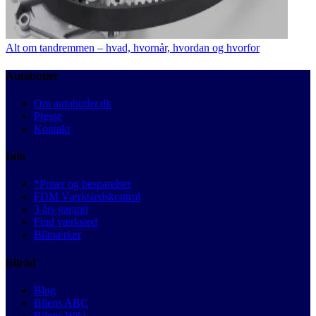
Alt om tandremmen – hvad, hvornår, hvordan og hvorfor
Autobutler
Om autobutler.dk
Presse
Kontakt
Info
*Priser og besparelser
FDM Værkstedskontrol
3 års garanti
Find værksted
Bilmærker
Bilråd
Blog
Bilens ABC
Bilens Wiki