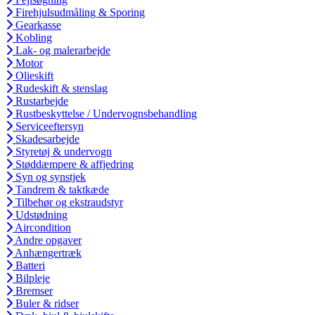
Firehjulsudmåling & Sporing
Gearkasse
Kobling
Lak- og malerarbejde
Motor
Olieskift
Rudeskift & stenslag
Rustarbejde
Rustbeskyttelse / Undervognsbehandling
Serviceeftersyn
Skadesarbejde
Styretøj & undervogn
Støddæmpere & affjedring
Syn og synstjek
Tandrem & taktkæde
Tilbehør og ekstraudstyr
Udstødning
Aircondition
Andre opgaver
Anhængertræk
Batteri
Bilpleje
Bremser
Buler & ridser