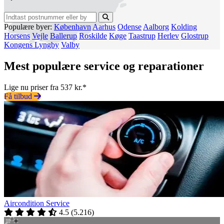
Populære byer:
København
Aarhus
Odense
Aalborg
Kolding
Horsens
Vejle
Ballerup
Roskilde
Køge
Taastrup
Herlev
Glostrup
Kongens Lyngby
Valby
Mest populære service og reparationer
Lige nu priser fra 537 kr.*
Få tilbud
Aircondition Service
4.5
(
5.216
)