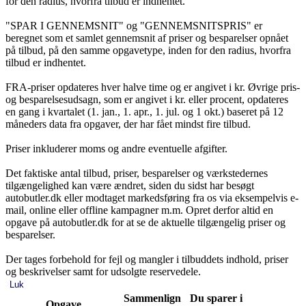
for den radius, hvorfra tilbud er indhentet.
"SPAR I GENNEMSNIT" og "GENNEMSNITSPRIS" er
beregnet som et samlet gennemsnit af priser og besparelser opnået
på tilbud, på den samme opgavetype, inden for den radius, hvorfra
tilbud er indhentet.
FRA-priser opdateres hver halve time og er angivet i kr. Øvrige pris-
og besparelsesudsagn, som er angivet i kr. eller procent, opdateres
en gang i kvartalet (1. jan., 1. apr., 1. jul. og 1 okt.) baseret på 12
måneders data fra opgaver, der har fået mindst fire tilbud.
Priser inkluderer moms og andre eventuelle afgifter.
Det faktiske antal tilbud, priser, besparelser og værkstedernes
tilgængelighed kan være ændret, siden du sidst har besøgt
autobutler.dk eller modtaget markedsføring fra os via eksempelvis e-
mail, online eller offline kampagner m.m. Opret derfor altid en
opgave på autobutler.dk for at se de aktuelle tilgængelig priser og
besparelser.
Der tages forbehold for fejl og mangler i tilbuddets indhold, priser
og beskrivelser samt for udsolgte reservedele.
Luk
Sammenlign
Du sparer i
Opgave