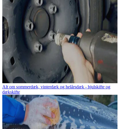
Alt om sommerdæk, vinterdæk og helårsdæk - hjulskifte og
dækskifte