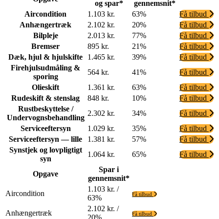
og spar*
gennemsnit*
Aircondition
1.103 kr.
63%
Få tilbud
Anhængertræk
2.102 kr.
20%
Få tilbud
Bilpleje
2.013 kr.
77%
Få tilbud
Bremser
895 kr.
21%
Få tilbud
Dæk, hjul & hjulskifte
1.465 kr.
39%
Få tilbud
Firehjulsudmåling &
564 kr.
41%
Få tilbud
sporing
Olieskift
1.361 kr.
63%
Få tilbud
Rudeskift & stenslag
848 kr.
10%
Få tilbud
Rustbeskyttelse /
2.302 kr.
34%
Få tilbud
Undervognsbehandling
Serviceeftersyn
1.029 kr.
35%
Få tilbud
Serviceeftersyn — lille
1.381 kr.
57%
Få tilbud
Synstjek og lovpligtigt
1.064 kr.
65%
Få tilbud
syn
Spar i
Opgave
gennemsnit*
1.103 kr. /
Aircondition
Få tilbud
63%
2.102 kr. /
Anhængertræk
Få tilbud
20%