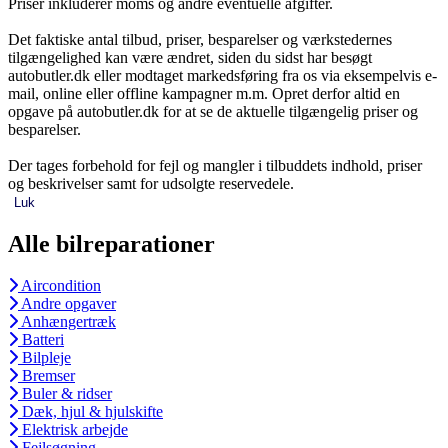
Priser inkluderer moms og andre eventuelle afgifter.
Det faktiske antal tilbud, priser, besparelser og værkstedernes
tilgængelighed kan være ændret, siden du sidst har besøgt
autobutler.dk eller modtaget markedsføring fra os via eksempelvis e-
mail, online eller offline kampagner m.m. Opret derfor altid en
opgave på autobutler.dk for at se de aktuelle tilgængelig priser og
besparelser.
Der tages forbehold for fejl og mangler i tilbuddets indhold, priser
og beskrivelser samt for udsolgte reservedele.
Luk
Alle bilreparationer
Aircondition
Andre opgaver
Anhængertræk
Batteri
Bilpleje
Bremser
Buler & ridser
Dæk, hjul & hjulskifte
Elektrisk arbejde
Fejlsøgning