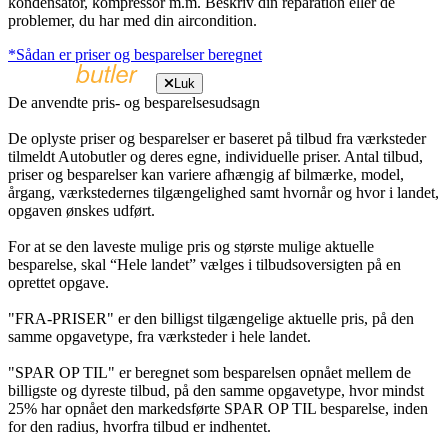
kondensator, kompressor m.m. Beskriv din reparation eller de
problemer, du har med din aircondition.
*Sådan er priser og besparelser beregnet
Luk
De anvendte pris- og besparelsesudsagn
De oplyste priser og besparelser er baseret på tilbud fra værksteder
tilmeldt Autobutler og deres egne, individuelle priser. Antal tilbud,
priser og besparelser kan variere afhængig af bilmærke, model,
årgang, værkstedernes tilgængelighed samt hvornår og hvor i landet,
opgaven ønskes udført.
For at se den laveste mulige pris og største mulige aktuelle
besparelse, skal “Hele landet” vælges i tilbudsoversigten på en
oprettet opgave.
"FRA-PRISER" er den billigst tilgængelige aktuelle pris, på den
samme opgavetype, fra værksteder i hele landet.
"SPAR OP TIL" er beregnet som besparelsen opnået mellem de
billigste og dyreste tilbud, på den samme opgavetype, hvor mindst
25% har opnået den markedsførte SPAR OP TIL besparelse, inden
for den radius, hvorfra tilbud er indhentet.