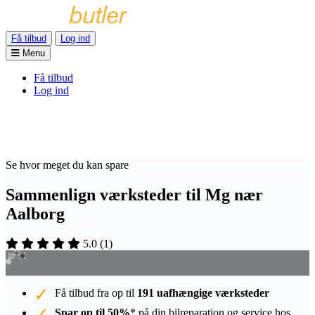
Få tilbud
Log ind
Menu
Få tilbud
Log ind
Se hvor meget du kan spare
Sammenlign værksteder til Mg nær
Aalborg
5.0
(
1
)
Få tilbud fra op til
191 uafhængige værksteder
Spar op til 50%
* på din bilreparation og service hos