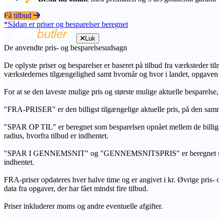
Få tilbud
*Sådan er priser og besparelser beregnet
Luk
De anvendte pris- og besparelsesudsagn
De oplyste priser og besparelser er baseret på tilbud fra værksteder ti
værkstedernes tilgængelighed samt hvornår og hvor i landet, opgaven
For at se den laveste mulige pris og største mulige aktuelle besparelse
"FRA-PRISER" er den billigst tilgængelige aktuelle pris, på den samm
"SPAR OP TIL" er beregnet som besparelsen opnået mellem de billig
radius, hvorfra tilbud er indhentet.
"SPAR I GENNEMSNIT" og "GENNEMSNITSPRIS" er beregnet som et sam
indhentet.
FRA-priser opdateres hver halve time og er angivet i kr. Øvrige pris- og
data fra opgaver, der har fået mindst fire tilbud.
Priser inkluderer moms og andre eventuelle afgifter.