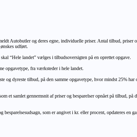
lmeldt Autobutler og deres egne, individuelle priser. Antal tilbud, prise
 ønskes udført.
, skal “Hele landet” vælges i tilbudsoversigten på en oprettet opgave.
e opgavetype, fra værksteder i hele landet.
ste og dyreste tilbud, på den samme opgavetype, hvor mindst 25% har
let gennemsnit af priser og besparelser opnået på tilbud, på den s
 besparelsesudsagn, som er angivet i kr. eller procent, opdateres en gang 