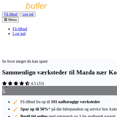
Få tilbud
Log ind
Menu
Få tilbud
Log ind
Se hvor meget du kan spare
Sammenlign værksteder til Mazda nær Ko
4.5
(
33
)
Få tilbud fra op til
191 uafhængige værksteder
Spar op til 50%
* på din bilreparation og service hos Auto
Bestil tid online
med prismatch og 3 års godkendt garanti