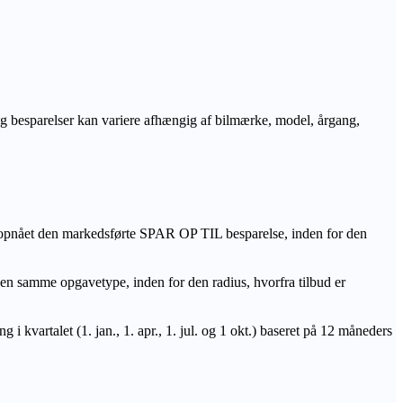
r og besparelser kan variere afhængig af bilmærke, model, årgang,
 opnået den markedsførte SPAR OP TIL besparelse, inden for den
amme opgavetype, inden for den radius, hvorfra tilbud er
i kvartalet (1. jan., 1. apr., 1. jul. og 1 okt.) baseret på 12 måneders