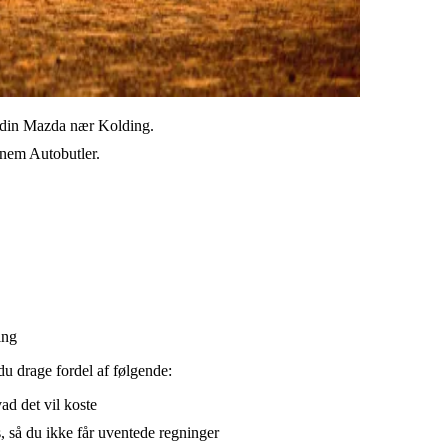
il din Mazda nær Kolding.
ennem Autobutler.
ing
du drage fordel af følgende:
vad det vil koste
, så du ikke får uventede regninger