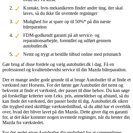
Kontakt, hvis mekanikeren finder andre ting, der skal
laves, så du ikke får uventede regninger
Mulighed for at spare op til 50%* på din næste
bilreparation
FDM-godkendt garanti på alt service- og
reparationsarbejde, formidlet og udført gennem
autobutler.dk
Nemt og trygt at bestille tilbud online med prismatch
Gør brug af disse fordele og vælg autobutler.dk i dag. Få en
professionel og kvalitetsbevidst service til din Mazda bilreparation.
Der er mange andre gode grunde til at bruge Autobutler til at finde et
værksted nær Horsens. For det første gør Autobutler det nemt og
bekvemt at finde et værksted, der passer til dine behov. Du kan søge
på forskellige kriterier som f.eks. pris, anmeldelser og afstand, så du
kan finde det værksted, der passer bedst til dig. Autobutler.dk sikrer
din tryghed med skriftlige værkstedstilbud, så du altid har et overblik
over, hvad der bliver lavet på din Mazda. Dette giver dig en garanti
for, at der ikke kommer nogen uventede regninger, når du henter din
Mazda fra værkstedet.
For det andet giver Autobutler dig mulighed for at sammenligne