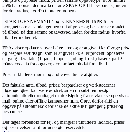
billigste og dyreste tilbud, på den samme opgavetype, hvor mindst
25% har opnået den markedsførte SPAR OP TIL besparelse, inden
for den radius, hvorfra tilbud er indhentet.
"SPAR I GENNEMSNIT" og "GENNEMSNITSPRIS" er
beregnet som et samlet gennemsnit af priser og besparelser opnået
på tilbud, på den samme opgavetype, inden for den radius, hvorfra
tilbud er indhentet.
FRA-priser opdateres hver halve time og er angivet i kr. Øvrige pris-
og besparelsesudsagn, som er angivet i kr. eller procent, opdateres
en gang i kvartalet (1. jan., 1. apr., 1. jul. og 1 okt.) baseret på 12
måneders data fra opgaver, der har fået mindst fire tilbud.
Priser inkluderer moms og andre eventuelle afgifter.
Det faktiske antal tilbud, priser, besparelser og værkstedernes
tilgængelighed kan være ændret, siden du sidst har besøgt
autobutler.dk eller modtaget markedsføring fra os via eksempelvis e-
mail, online eller offline kampagner m.m. Opret derfor altid en
opgave på autobutler.dk for at se de aktuelle tilgængelig priser og
besparelser.
Der tages forbehold for fejl og mangler i tilbuddets indhold, priser
og beskrivelser samt for udsolgte reservedele.