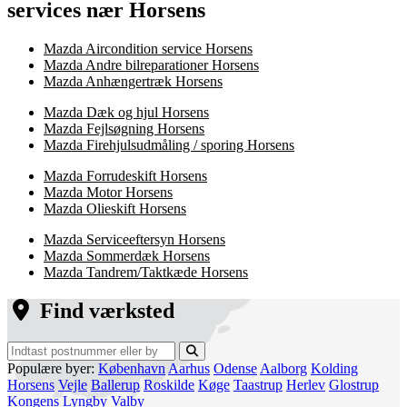
services nær Horsens
Mazda Aircondition service Horsens
Mazda Andre bilreparationer Horsens
Mazda Anhængertræk Horsens
Mazda Dæk og hjul Horsens
Mazda Fejlsøgning Horsens
Mazda Firehjulsudmåling / sporing Horsens
Mazda Forrudeskift Horsens
Mazda Motor Horsens
Mazda Olieskift Horsens
Mazda Serviceeftersyn Horsens
Mazda Sommerdæk Horsens
Mazda Tandrem/Taktkæde Horsens
Find værksted
Populære byer:
København
Aarhus
Odense
Aalborg
Kolding
Horsens
Vejle
Ballerup
Roskilde
Køge
Taastrup
Herlev
Glostrup
Kongens Lyngby
Valby