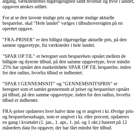
årgang, værkstedernes tilgængelighed samt hvornår og hvor i landet,
opgaven ønskes udført.
For at se den laveste mulige pris og største mulige aktuelle
besparelse, skal “Hele landet” vælges i tilbudsoversigten på en
oprettet opgave.
"FRA-PRISER" er den billigst tilgængelige aktuelle pris, på den
samme opgavetype, fra værksteder i hele landet.
"SPAR OP TIL" er beregnet som besparelsen opnået mellem de
billigste og dyreste tilbud, på den samme opgavetype, hvor mindst
25% har opnået den markedsførte SPAR OP TIL besparelse, inden
for den radius, hvorfra tilbud er indhentet.
"SPAR I GENNEMSNIT" og "GENNEMSNITSPRIS" er
beregnet som et samlet gennemsnit af priser og besparelser opnået
på tilbud, på den samme opgavetype, inden for den radius, hvorfra
tilbud er indhentet.
FRA-priser opdateres hver halve time og er angivet i kr. Øvrige pris-
og besparelsesudsagn, som er angivet i kr. eller procent, opdateres
en gang i kvartalet (1. jan., 1. apr., 1. jul. og 1 okt.) baseret på 12
måneders data fra opgaver, der har fået mindst fire tilbud.