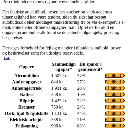
Priser inkluderer moms og andre eventuelle afgifter.
Det faktiske antal tilbud, priser, besparelser og værkstedernes
tilgængelighed kan være ændret, siden du sidst har besøgt
autobutler.dk eller modtaget markedsføring fra os via eksempelvis e-
mail, online eller offline kampagner m.m. Opret derfor altid en
opgave på autobutler.dk for at se de aktuelle tilgængelig priser og
besparelser.
Der tages forbehold for fejl og mangler i tilbuddets indhold, priser
og beskrivelser samt for udsolgte reservedele.
Luk
Sammenlign
Du sparer i
Opgave
og spar*
gennemsnit*
Aircondition
1.507 kr.
37%
Få tilbud
Andre opgaver
844 kr.
27%
Få tilbud
Anhængertræk
1.931 kr.
20%
Få tilbud
Batteri
358 kr.
16%
Få tilbud
Bilpleje
1.423 kr.
72%
Få tilbud
Bremser
759 kr.
24%
Få tilbud
Dæk, hjul & hjulskifte
1.131 kr.
44%
Få tilbud
Elektrisk arbejde
338 kr.
21%
Få tilbud
Fejlsøgning
906 kr.
88%
Få tilbud