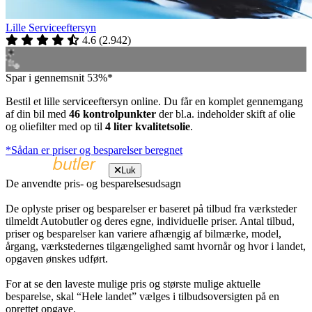
Lille Serviceeftersyn
4.6
(
2.942
)
Spar i gennemsnit 53%*
Bestil et lille serviceeftersyn online. Du får en komplet gennemgang
af din bil med
46 kontrolpunkter
der bl.a. indeholder skift af olie
og oliefilter med op til
4 liter kvalitetsolie
.
*Sådan er priser og besparelser beregnet
Luk
De anvendte pris- og besparelsesudsagn
De oplyste priser og besparelser er baseret på tilbud fra værksteder
tilmeldt Autobutler og deres egne, individuelle priser. Antal tilbud,
priser og besparelser kan variere afhængig af bilmærke, model,
årgang, værkstedernes tilgængelighed samt hvornår og hvor i landet,
opgaven ønskes udført.
For at se den laveste mulige pris og største mulige aktuelle
besparelse, skal “Hele landet” vælges i tilbudsoversigten på en
oprettet opgave.