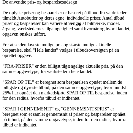
De anvendte pris- og besparelsesudsagn
De oplyste priser og besparelser er baseret på tilbud fra værksteder
tilmeldt Autobutler og deres egne, individuelle priser. Antal tilbud,
priser og besparelser kan variere afhængig af bilmærke, model,
årgang, værkstedernes tilgængelighed samt hvornår og hvor i landet,
opgaven ønskes udført.
For at se den laveste mulige pris og største mulige aktuelle
besparelse, skal “Hele landet” vælges i tilbudsoversigten på en
oprettet opgave.
"FRA-PRISER" er den billigst tilgængelige aktuelle pris, på den
samme opgavetype, fra værksteder i hele landet.
"SPAR OP TIL" er beregnet som besparelsen opnået mellem de
billigste og dyreste tilbud, på den samme opgavetype, hvor mindst
25% har opnået den markedsførte SPAR OP TIL besparelse, inden
for den radius, hvorfra tilbud er indhentet.
"SPAR I GENNEMSNIT" og "GENNEMSNITSPRIS" er
beregnet som et samlet gennemsnit af priser og besparelser opnået
på tilbud, på den samme opgavetype, inden for den radius, hvorfra
tilbud er indhentet.