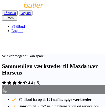
Få tilbud
Log ind
Menu
Få tilbud
Log ind
Se hvor meget du kan spare
Sammenlign værksteder til Mazda nær
Horsens
4.4
(
15
)
Få tilbud fra op til
191 uafhængige værksteder
Spar op til 50%
* på din bilreparation og service hos