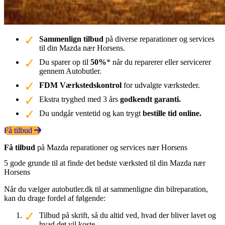
Sammenlign tilbud
på diverse reparationer og services
til din Mazda nær Horsens.
Du sparer op til
50%
* når du reparerer eller servicerer
gennem Autobutler.
FDM Værkstedskontrol
for udvalgte værksteder.
Ekstra tryghed med 3 års
godkendt garanti.
Du undgår ventetid og kan trygt
bestille tid online.
Få tilbud
Få tilbud
på Mazda reparationer og services nær Horsens
5 gode grunde til at finde det bedste værksted til din Mazda nær
Horsens
Når du vælger autobutler.dk til at sammenligne din bilreparation,
kan du drage fordel af følgende:
Tilbud på skrift, så du altid ved, hvad der bliver lavet og
hvad det vil koste