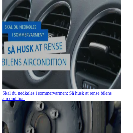
Skal du nedkøles i sommervarmen: Så husk at rense bilens
aircondition