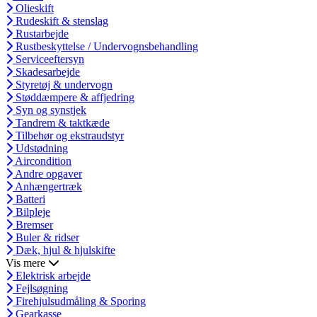
Olieskift
Rudeskift & stenslag
Rustarbejde
Rustbeskyttelse / Undervognsbehandling
Serviceeftersyn
Skadesarbejde
Styretøj & undervogn
Støddæmpere & affjedring
Syn og synstjek
Tandrem & taktkæde
Tilbehør og ekstraudstyr
Udstødning
Aircondition
Andre opgaver
Anhængertræk
Batteri
Bilpleje
Bremser
Buler & ridser
Dæk, hjul & hjulskifte
Vis mere
Elektrisk arbejde
Fejlsøgning
Firehjulsudmåling & Sporing
Gearkasse