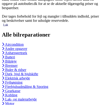
opgave på autobutler.dk for at se de aktuelle tilgængelig priser og
besparelser.
Der tages forbehold for fejl og mangler i tilbuddets indhold, priser
og beskrivelser samt for udsolgte reservedele.
Luk
Alle bilreparationer
Aircondition
Andre opgaver
Anhængertræk
Batteri
Bilpleje
Bremser
Buler & ridser
Dæk, hjul & hjulskifte
Elektrisk arbejde
Fejlsøgning
Firehjulsudmåling & Sporing
Gearkasse
Kobling
Lak- og malerarbejde
Motor