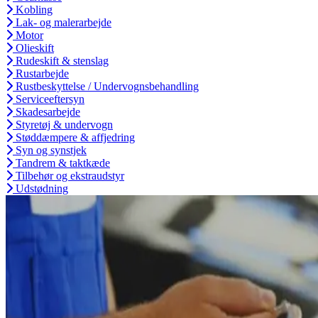
Kobling
Lak- og malerarbejde
Motor
Olieskift
Rudeskift & stenslag
Rustarbejde
Rustbeskyttelse / Undervognsbehandling
Serviceeftersyn
Skadesarbejde
Styretøj & undervogn
Støddæmpere & affjedring
Syn og synstjek
Tandrem & taktkæde
Tilbehør og ekstraudstyr
Udstødning