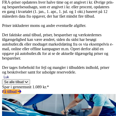
FRA-priser opdateres hver halve time og er angivet i kr. Øvrige pris-
og besparelsesudsagn, som er angivet i kr. eller procent, opdateres
en gang i kvartalet (1. jan., 1. apr., 1. jul. og 1 okt.) baseret på 12
måneders data fra opgaver, der har fået mindst fire tilbud.
Priser inkluderer moms og andre eventuelle afgifter.
Det faktiske antal tilbud, priser, besparelser og værkstedernes
tilgængelighed kan være ændret, siden du sidst har besøgt
autobutler.dk eller modtaget markedsføring fra os via eksempelvis e-
mail, online eller offline kampagner m.m. Opret derfor altid en
opgave på autobutler.dk for at se de aktuelle tilgængelig priser og
besparelser.
Der tages forbehold for fejl og mangler i tilbuddets indhold, priser
og beskrivelser samt for udsolgte reservedele.
Luk
Se alle tilbud
Spar i gennemsnit 1.089 kr.*
Få tilbud