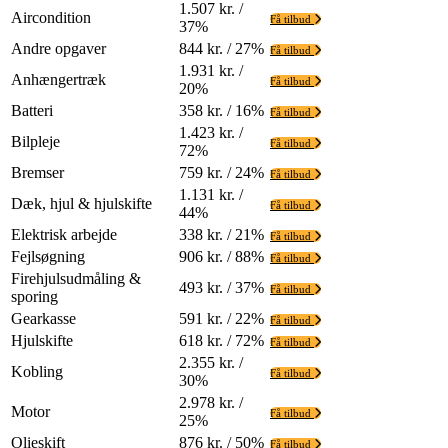
1.507 kr. /
Aircondition
Få tilbud
37%
Andre opgaver
844 kr. / 27%
Få tilbud
1.931 kr. /
Anhængertræk
Få tilbud
20%
Batteri
358 kr. / 16%
Få tilbud
1.423 kr. /
Bilpleje
Få tilbud
72%
Bremser
759 kr. / 24%
Få tilbud
1.131 kr. /
Dæk, hjul & hjulskifte
Få tilbud
44%
Elektrisk arbejde
338 kr. / 21%
Få tilbud
Fejlsøgning
906 kr. / 88%
Få tilbud
Firehjulsudmåling &
493 kr. / 37%
Få tilbud
sporing
Gearkasse
591 kr. / 22%
Få tilbud
Hjulskifte
618 kr. / 72%
Få tilbud
2.355 kr. /
Kobling
Få tilbud
30%
2.978 kr. /
Motor
Få tilbud
25%
Olieskift
876 kr. / 50%
Få tilbud