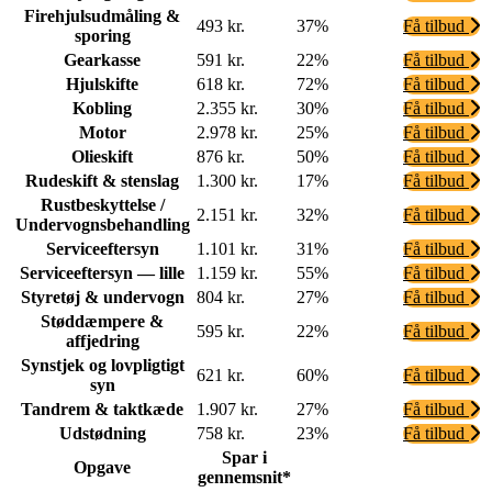
Firehjulsudmåling &
493 kr.
37%
Få tilbud
sporing
Gearkasse
591 kr.
22%
Få tilbud
Hjulskifte
618 kr.
72%
Få tilbud
Kobling
2.355 kr.
30%
Få tilbud
Motor
2.978 kr.
25%
Få tilbud
Olieskift
876 kr.
50%
Få tilbud
Rudeskift & stenslag
1.300 kr.
17%
Få tilbud
Rustbeskyttelse /
2.151 kr.
32%
Få tilbud
Undervognsbehandling
Serviceeftersyn
1.101 kr.
31%
Få tilbud
Serviceeftersyn — lille
1.159 kr.
55%
Få tilbud
Styretøj & undervogn
804 kr.
27%
Få tilbud
Støddæmpere &
595 kr.
22%
Få tilbud
affjedring
Synstjek og lovpligtigt
621 kr.
60%
Få tilbud
syn
Tandrem & taktkæde
1.907 kr.
27%
Få tilbud
Udstødning
758 kr.
23%
Få tilbud
Spar i
Opgave
gennemsnit*