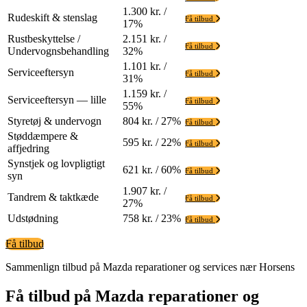
1.300 kr. /
Rudeskift & stenslag
Få tilbud
17%
Rustbeskyttelse /
2.151 kr. /
Få tilbud
Undervognsbehandling
32%
1.101 kr. /
Serviceeftersyn
Få tilbud
31%
1.159 kr. /
Serviceeftersyn — lille
Få tilbud
55%
Styretøj & undervogn
804 kr. / 27%
Få tilbud
Støddæmpere &
595 kr. / 22%
Få tilbud
affjedring
Synstjek og lovpligtigt
621 kr. / 60%
Få tilbud
syn
1.907 kr. /
Tandrem & taktkæde
Få tilbud
27%
Udstødning
758 kr. / 23%
Få tilbud
Få tilbud
Sammenlign tilbud på Mazda reparationer og services nær Horsens
Få tilbud på Mazda reparationer og