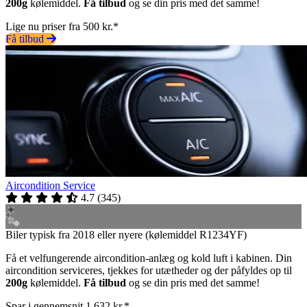
200g
kølemiddel.
Få tilbud
og se din pris med det samme!
Lige nu priser fra 500 kr.*
Få tilbud
Aircondition Service
4.7
(
345
)
Biler typisk fra 2018 eller nyere (kølemiddel R1234YF)
Få et velfungerende aircondition-anlæg og kold luft i kabinen. Din
aircondition serviceres, tjekkes for utætheder og der påfyldes op til
200g
kølemiddel.
Få tilbud
og se din pris med det samme!
Spar i gennemsnit 1.632 kr.*