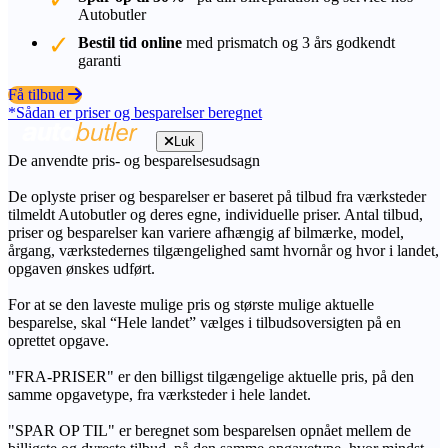
Autobutler
Bestil tid online
med prismatch og 3 års godkendt
garanti
Få tilbud
*Sådan er priser og besparelser beregnet
Luk
De anvendte pris- og besparelsesudsagn
De oplyste priser og besparelser er baseret på tilbud fra værksteder
tilmeldt Autobutler og deres egne, individuelle priser. Antal tilbud,
priser og besparelser kan variere afhængig af bilmærke, model,
årgang, værkstedernes tilgængelighed samt hvornår og hvor i landet,
opgaven ønskes udført.
For at se den laveste mulige pris og største mulige aktuelle
besparelse, skal “Hele landet” vælges i tilbudsoversigten på en
oprettet opgave.
"FRA-PRISER" er den billigst tilgængelige aktuelle pris, på den
samme opgavetype, fra værksteder i hele landet.
"SPAR OP TIL" er beregnet som besparelsen opnået mellem de