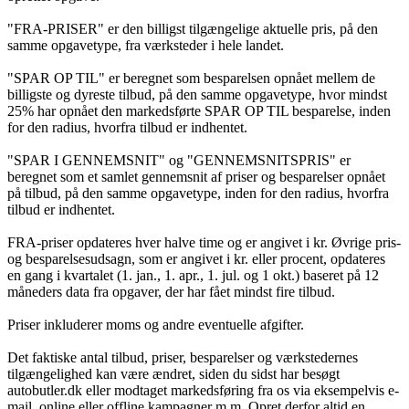
"FRA-PRISER" er den billigst tilgængelige aktuelle pris, på den
samme opgavetype, fra værksteder i hele landet.
"SPAR OP TIL" er beregnet som besparelsen opnået mellem de
billigste og dyreste tilbud, på den samme opgavetype, hvor mindst
25% har opnået den markedsførte SPAR OP TIL besparelse, inden
for den radius, hvorfra tilbud er indhentet.
"SPAR I GENNEMSNIT" og "GENNEMSNITSPRIS" er
beregnet som et samlet gennemsnit af priser og besparelser opnået
på tilbud, på den samme opgavetype, inden for den radius, hvorfra
tilbud er indhentet.
FRA-priser opdateres hver halve time og er angivet i kr. Øvrige pris-
og besparelsesudsagn, som er angivet i kr. eller procent, opdateres
en gang i kvartalet (1. jan., 1. apr., 1. jul. og 1 okt.) baseret på 12
måneders data fra opgaver, der har fået mindst fire tilbud.
Priser inkluderer moms og andre eventuelle afgifter.
Det faktiske antal tilbud, priser, besparelser og værkstedernes
tilgængelighed kan være ændret, siden du sidst har besøgt
autobutler.dk eller modtaget markedsføring fra os via eksempelvis e-
mail, online eller offline kampagner m.m. Opret derfor altid en