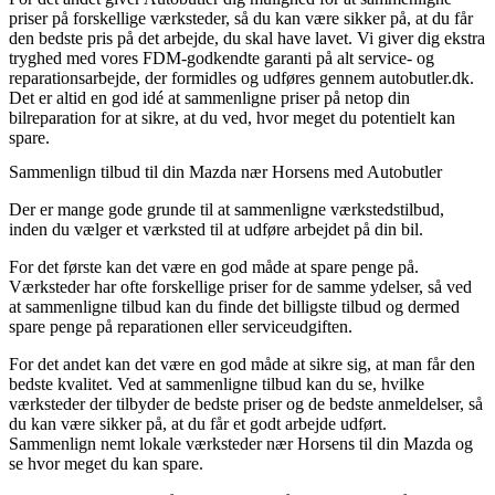
priser på forskellige værksteder, så du kan være sikker på, at du får
den bedste pris på det arbejde, du skal have lavet. Vi giver dig ekstra
tryghed med vores FDM-godkendte garanti på alt service- og
reparationsarbejde, der formidles og udføres gennem autobutler.dk.
Det er altid en god idé at sammenligne priser på netop din
bilreparation for at sikre, at du ved, hvor meget du potentielt kan
spare.
Sammenlign tilbud til din Mazda nær Horsens med Autobutler
Der er mange gode grunde til at sammenligne værkstedstilbud,
inden du vælger et værksted til at udføre arbejdet på din bil.
For det første kan det være en god måde at spare penge på.
Værksteder har ofte forskellige priser for de samme ydelser, så ved
at sammenligne tilbud kan du finde det billigste tilbud og dermed
spare penge på reparationen eller serviceudgiften.
For det andet kan det være en god måde at sikre sig, at man får den
bedste kvalitet. Ved at sammenligne tilbud kan du se, hvilke
værksteder der tilbyder de bedste priser og de bedste anmeldelser, så
du kan være sikker på, at du får et godt arbejde udført.
Sammenlign nemt lokale værksteder nær Horsens til din Mazda og
se hvor meget du kan spare.