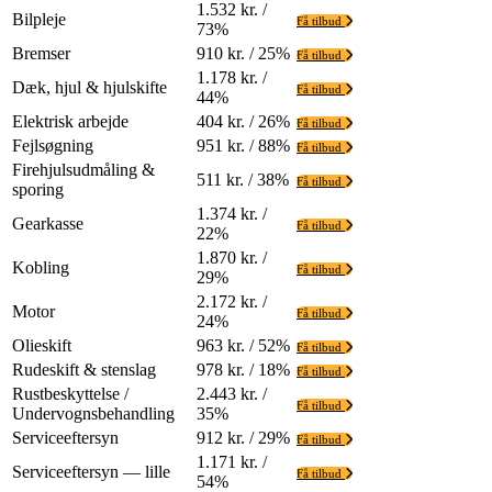
1.532 kr. /
Bilpleje
Få tilbud
73%
Bremser
910 kr. / 25%
Få tilbud
1.178 kr. /
Dæk, hjul & hjulskifte
Få tilbud
44%
Elektrisk arbejde
404 kr. / 26%
Få tilbud
Fejlsøgning
951 kr. / 88%
Få tilbud
Firehjulsudmåling &
511 kr. / 38%
Få tilbud
sporing
1.374 kr. /
Gearkasse
Få tilbud
22%
1.870 kr. /
Kobling
Få tilbud
29%
2.172 kr. /
Motor
Få tilbud
24%
Olieskift
963 kr. / 52%
Få tilbud
Rudeskift & stenslag
978 kr. / 18%
Få tilbud
Rustbeskyttelse /
2.443 kr. /
Få tilbud
Undervognsbehandling
35%
Serviceeftersyn
912 kr. / 29%
Få tilbud
1.171 kr. /
Serviceeftersyn — lille
Få tilbud
54%