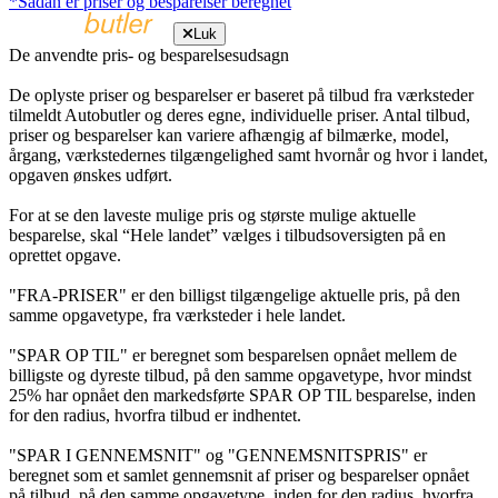
*Sådan er priser og besparelser beregnet
Luk
De anvendte pris- og besparelsesudsagn
De oplyste priser og besparelser er baseret på tilbud fra værksteder
tilmeldt Autobutler og deres egne, individuelle priser. Antal tilbud,
priser og besparelser kan variere afhængig af bilmærke, model,
årgang, værkstedernes tilgængelighed samt hvornår og hvor i landet,
opgaven ønskes udført.
For at se den laveste mulige pris og største mulige aktuelle
besparelse, skal “Hele landet” vælges i tilbudsoversigten på en
oprettet opgave.
"FRA-PRISER" er den billigst tilgængelige aktuelle pris, på den
samme opgavetype, fra værksteder i hele landet.
"SPAR OP TIL" er beregnet som besparelsen opnået mellem de
billigste og dyreste tilbud, på den samme opgavetype, hvor mindst
25% har opnået den markedsførte SPAR OP TIL besparelse, inden
for den radius, hvorfra tilbud er indhentet.
"SPAR I GENNEMSNIT" og "GENNEMSNITSPRIS" er
beregnet som et samlet gennemsnit af priser og besparelser opnået
på tilbud, på den samme opgavetype, inden for den radius, hvorfra