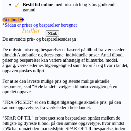
Bestil tid online
med prismatch og 3 års godkendt
garanti
Få tilbud
*Sådan er priser og besparelser beregnet
Luk
De anvendte pris- og besparelsesudsagn
De oplyste priser og besparelser er baseret på tilbud fra værksteder
tilmeldt Autobutler og deres egne, individuelle priser. Antal tilbud,
priser og besparelser kan variere afhængig af bilmærke, model,
årgang, værkstedernes tilgængelighed samt hvornår og hvor i landet,
opgaven ønskes udført.
For at se den laveste mulige pris og største mulige aktuelle
besparelse, skal “Hele landet” vælges i tilbudsoversigten på en
oprettet opgave.
"FRA-PRISER" er den billigst tilgængelige aktuelle pris, på den
samme opgavetype, fra værksteder i hele landet.
"SPAR OP TIL" er beregnet som besparelsen opnået mellem de
billigste og dyreste tilbud, på den samme opgavetype, hvor mindst
25% har opnået den markedsførte SPAR OP TIL besparelse, inden