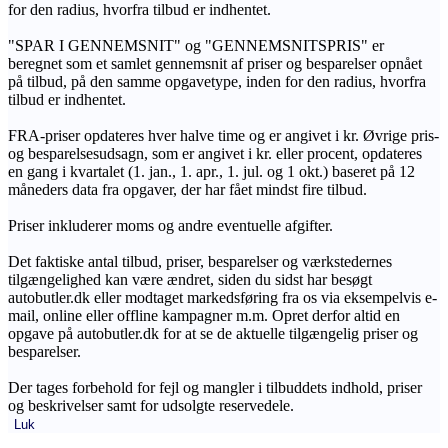
for den radius, hvorfra tilbud er indhentet.
"SPAR I GENNEMSNIT" og "GENNEMSNITSPRIS" er
beregnet som et samlet gennemsnit af priser og besparelser opnået
på tilbud, på den samme opgavetype, inden for den radius, hvorfra
tilbud er indhentet.
FRA-priser opdateres hver halve time og er angivet i kr. Øvrige pris-
og besparelsesudsagn, som er angivet i kr. eller procent, opdateres
en gang i kvartalet (1. jan., 1. apr., 1. jul. og 1 okt.) baseret på 12
måneders data fra opgaver, der har fået mindst fire tilbud.
Priser inkluderer moms og andre eventuelle afgifter.
Det faktiske antal tilbud, priser, besparelser og værkstedernes
tilgængelighed kan være ændret, siden du sidst har besøgt
autobutler.dk eller modtaget markedsføring fra os via eksempelvis e-
mail, online eller offline kampagner m.m. Opret derfor altid en
opgave på autobutler.dk for at se de aktuelle tilgængelig priser og
besparelser.
Der tages forbehold for fejl og mangler i tilbuddets indhold, priser
og beskrivelser samt for udsolgte reservedele.
Luk