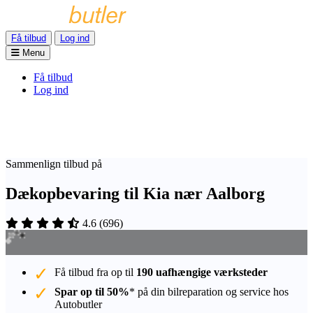
Få tilbud
Log ind
Menu
Få tilbud
Log ind
Sammenlign tilbud på
Dækopbevaring til Kia nær Aalborg
4.6
(
696
)
Få tilbud fra op til
190 uafhængige værksteder
Spar op til 50%
* på din bilreparation og service hos
Autobutler