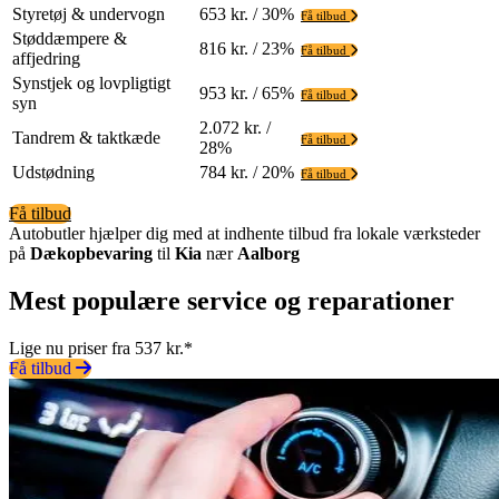
Styretøj & undervogn
653 kr. / 30%
Få tilbud
Støddæmpere &
816 kr. / 23%
Få tilbud
affjedring
Synstjek og lovpligtigt
953 kr. / 65%
Få tilbud
syn
2.072 kr. /
Tandrem & taktkæde
Få tilbud
28%
Udstødning
784 kr. / 20%
Få tilbud
Få tilbud
Autobutler hjælper dig med at indhente tilbud fra lokale værksteder
på
Dækopbevaring
til
Kia
nær
Aalborg
Mest populære service og reparationer
Lige nu priser fra 537 kr.*
Få tilbud