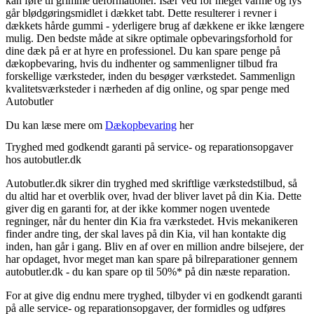
kan føre til grimme deformationer. Især ved for meget varme og lys
går blødgøringsmidlet i dækket tabt. Dette resulterer i revner i
dækkets hårde gummi - yderligere brug af dækkene er ikke længere
mulig. Den bedste måde at sikre optimale opbevaringsforhold for
dine dæk på er at hyre en professionel. Du kan spare penge på
dækopbevaring, hvis du indhenter og sammenligner tilbud fra
forskellige værksteder, inden du besøger værkstedet. Sammenlign
kvalitetsværksteder i nærheden af dig online, og spar penge med
Autobutler
Du kan læse mere om
Dækopbevaring
her
Tryghed med godkendt garanti på service- og reparationsopgaver
hos autobutler.dk
Autobutler.dk sikrer din tryghed med skriftlige værkstedstilbud, så
du altid har et overblik over, hvad der bliver lavet på din Kia. Dette
giver dig en garanti for, at der ikke kommer nogen uventede
regninger, når du henter din Kia fra værkstedet. Hvis mekanikeren
finder andre ting, der skal laves på din Kia, vil han kontakte dig
inden, han går i gang. Bliv en af over en million andre bilsejere, der
har opdaget, hvor meget man kan spare på bilreparationer gennem
autobutler.dk - du kan spare op til 50%* på din næste reparation.
For at give dig endnu mere tryghed, tilbyder vi en godkendt garanti
på alle service- og reparationsopgaver, der formidles og udføres