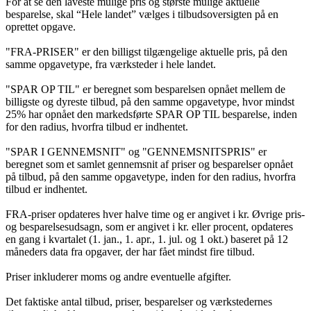
For at se den laveste mulige pris og største mulige aktuelle
besparelse, skal “Hele landet” vælges i tilbudsoversigten på en
oprettet opgave.
"FRA-PRISER" er den billigst tilgængelige aktuelle pris, på den
samme opgavetype, fra værksteder i hele landet.
"SPAR OP TIL" er beregnet som besparelsen opnået mellem de
billigste og dyreste tilbud, på den samme opgavetype, hvor mindst
25% har opnået den markedsførte SPAR OP TIL besparelse, inden
for den radius, hvorfra tilbud er indhentet.
"SPAR I GENNEMSNIT" og "GENNEMSNITSPRIS" er
beregnet som et samlet gennemsnit af priser og besparelser opnået
på tilbud, på den samme opgavetype, inden for den radius, hvorfra
tilbud er indhentet.
FRA-priser opdateres hver halve time og er angivet i kr. Øvrige pris-
og besparelsesudsagn, som er angivet i kr. eller procent, opdateres
en gang i kvartalet (1. jan., 1. apr., 1. jul. og 1 okt.) baseret på 12
måneders data fra opgaver, der har fået mindst fire tilbud.
Priser inkluderer moms og andre eventuelle afgifter.
Det faktiske antal tilbud, priser, besparelser og værkstedernes