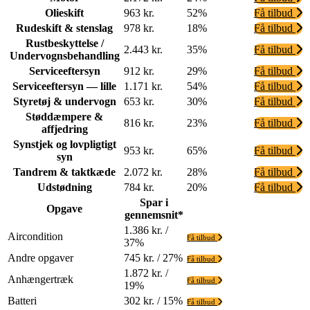
Olieskift
963 kr.
52%
Få tilbud
Rudeskift & stenslag
978 kr.
18%
Få tilbud
Rustbeskyttelse /
2.443 kr.
35%
Få tilbud
Undervognsbehandling
Serviceeftersyn
912 kr.
29%
Få tilbud
Serviceeftersyn — lille
1.171 kr.
54%
Få tilbud
Styretøj & undervogn
653 kr.
30%
Få tilbud
Støddæmpere &
816 kr.
23%
Få tilbud
affjedring
Synstjek og lovpligtigt
953 kr.
65%
Få tilbud
syn
Tandrem & taktkæde
2.072 kr.
28%
Få tilbud
Udstødning
784 kr.
20%
Få tilbud
Spar i
Opgave
gennemsnit*
1.386 kr. /
Aircondition
Få tilbud
37%
Andre opgaver
745 kr. / 27%
Få tilbud
1.872 kr. /
Anhængertræk
Få tilbud
19%
Batteri
302 kr. / 15%
Få tilbud