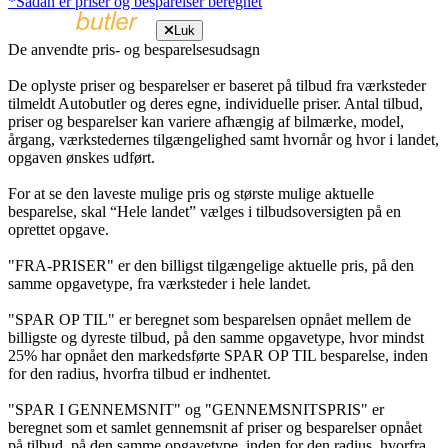
*Sådan er priser og besparelser beregnet
Luk
De anvendte pris- og besparelsesudsagn
De oplyste priser og besparelser er baseret på tilbud fra værksteder
tilmeldt Autobutler og deres egne, individuelle priser. Antal tilbud,
priser og besparelser kan variere afhængig af bilmærke, model,
årgang, værkstedernes tilgængelighed samt hvornår og hvor i landet,
opgaven ønskes udført.
For at se den laveste mulige pris og største mulige aktuelle
besparelse, skal “Hele landet” vælges i tilbudsoversigten på en
oprettet opgave.
"FRA-PRISER" er den billigst tilgængelige aktuelle pris, på den
samme opgavetype, fra værksteder i hele landet.
"SPAR OP TIL" er beregnet som besparelsen opnået mellem de
billigste og dyreste tilbud, på den samme opgavetype, hvor mindst
25% har opnået den markedsførte SPAR OP TIL besparelse, inden
for den radius, hvorfra tilbud er indhentet.
"SPAR I GENNEMSNIT" og "GENNEMSNITSPRIS" er
beregnet som et samlet gennemsnit af priser og besparelser opnået
på tilbud, på den samme opgavetype, inden for den radius, hvorfra