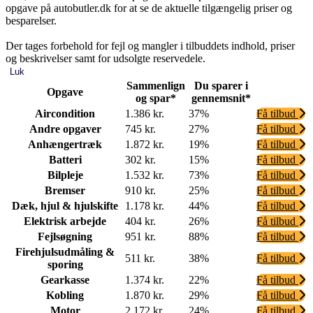
opgave på autobutler.dk for at se de aktuelle tilgængelig priser og
besparelser.
Der tages forbehold for fejl og mangler i tilbuddets indhold, priser
og beskrivelser samt for udsolgte reservedele.
Luk
Sammenlign
Du sparer i
Opgave
og spar*
gennemsnit*
Aircondition
1.386 kr.
37%
Få tilbud
Andre opgaver
745 kr.
27%
Få tilbud
Anhængertræk
1.872 kr.
19%
Få tilbud
Batteri
302 kr.
15%
Få tilbud
Bilpleje
1.532 kr.
73%
Få tilbud
Bremser
910 kr.
25%
Få tilbud
Dæk, hjul & hjulskifte
1.178 kr.
44%
Få tilbud
Elektrisk arbejde
404 kr.
26%
Få tilbud
Fejlsøgning
951 kr.
88%
Få tilbud
Firehjulsudmåling &
511 kr.
38%
Få tilbud
sporing
Gearkasse
1.374 kr.
22%
Få tilbud
Kobling
1.870 kr.
29%
Få tilbud
Motor
2.172 kr.
24%
Få tilbud