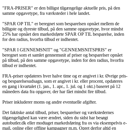
"FRA-PRISER" er den billigst tilgængelige aktuelle pris, på den
samme opgavetype, fra værksteder i hele landet.
"SPAR OP TIL" er beregnet som besparelsen opnået mellem de
billigste og dyreste tilbud, på den samme opgavetype, hvor mindst
25% har opnået den markedsførte SPAR OP TIL besparelse, inden
for den radius, hvorfra tilbud er indhentet.
"SPAR I GENNEMSNIT" og "GENNEMSNITSPRIS" er
beregnet som et samlet gennemsnit af priser og besparelser opnået
på tilbud, på den samme opgavetype, inden for den radius, hvorfra
tilbud er indhentet.
FRA-priser opdateres hver halve time og er angivet i kr. Øvrige pris-
og besparelsesudsagn, som er angivet i kr. eller procent, opdateres
en gang i kvartalet (1. jan., 1. apr., 1. jul. og 1 okt.) baseret på 12
måneders data fra opgaver, der har fået mindst fire tilbud.
Priser inkluderer moms og andre eventuelle afgifter.
Det faktiske antal tilbud, priser, besparelser og værkstedernes
tilgængelighed kan være ændret, siden du sidst har besøgt
autobutler.dk eller modtaget markedsføring fra os via eksempelvis e-
mail, online eller offline kampagner m.m. Opret derfor altid en