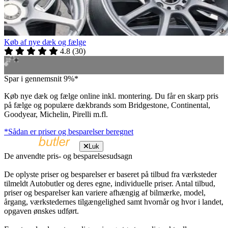
Køb af nye dæk og fælge
4.8
(
30
)
Spar i gennemsnit 9%*
Køb nye dæk og fælge online inkl. montering. Du får en skarp pris
på fælge og populære dækbrands som Bridgestone, Continental,
Goodyear, Michelin, Pirelli m.fl.
*Sådan er priser og besparelser beregnet
Luk
De anvendte pris- og besparelsesudsagn
De oplyste priser og besparelser er baseret på tilbud fra værksteder
tilmeldt Autobutler og deres egne, individuelle priser. Antal tilbud,
priser og besparelser kan variere afhængig af bilmærke, model,
årgang, værkstedernes tilgængelighed samt hvornår og hvor i landet,
opgaven ønskes udført.