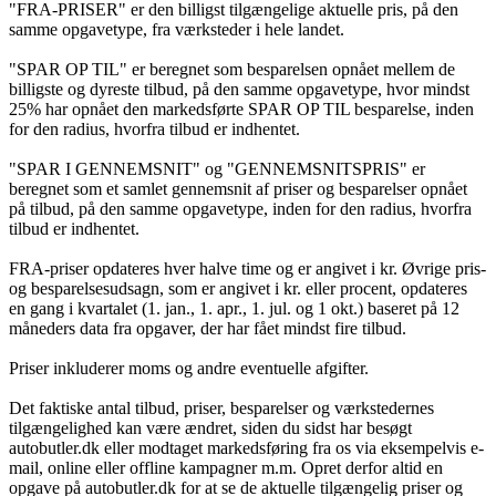
"FRA-PRISER" er den billigst tilgængelige aktuelle pris, på den
samme opgavetype, fra værksteder i hele landet.
"SPAR OP TIL" er beregnet som besparelsen opnået mellem de
billigste og dyreste tilbud, på den samme opgavetype, hvor mindst
25% har opnået den markedsførte SPAR OP TIL besparelse, inden
for den radius, hvorfra tilbud er indhentet.
"SPAR I GENNEMSNIT" og "GENNEMSNITSPRIS" er
beregnet som et samlet gennemsnit af priser og besparelser opnået
på tilbud, på den samme opgavetype, inden for den radius, hvorfra
tilbud er indhentet.
FRA-priser opdateres hver halve time og er angivet i kr. Øvrige pris-
og besparelsesudsagn, som er angivet i kr. eller procent, opdateres
en gang i kvartalet (1. jan., 1. apr., 1. jul. og 1 okt.) baseret på 12
måneders data fra opgaver, der har fået mindst fire tilbud.
Priser inkluderer moms og andre eventuelle afgifter.
Det faktiske antal tilbud, priser, besparelser og værkstedernes
tilgængelighed kan være ændret, siden du sidst har besøgt
autobutler.dk eller modtaget markedsføring fra os via eksempelvis e-
mail, online eller offline kampagner m.m. Opret derfor altid en
opgave på autobutler.dk for at se de aktuelle tilgængelig priser og