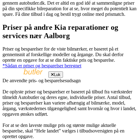
gennem autobutler.dk. Det er altid en god idé at sammenligne priser
på din specifikke bilreparation for at se, hvor meget du potentielt kan
spare. Få dine tilbud i dag og bestil trygt online med prismatch.
Priser på andre Kia reparationer og
services nær Aalborg
Priser og besparelser for de viste bilmærker, er baseret på et
gennemsnit af forskellige modeller og årgange. Du skal derfor
oprette en opgave for at se din faktiske pris og besparelse.
*Sådan er priser og besparelser beregnet
Luk
De anvendte pris- og besparelsesudsagn
De oplyste priser og besparelser er baseret på tilbud fra værksteder
tilmeldt Autobutler og deres egne, individuelle priser. Antal tilbud,
priser og besparelser kan variere afhængig af bilmærke, model,
årgang, værkstedernes tilgængelighed samt hvornår og hvor i landet,
opgaven ønskes udført.
For at se den laveste mulige pris og største mulige aktuelle
besparelse, skal “Hele landet” vælges i tilbudsoversigten på en
oprettet opgave.