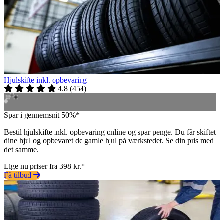
Hjulskifte inkl. opbevaring
4.8
(
454
)
Spar i gennemsnit 50%*
Bestil hjulskifte inkl. opbevaring online og spar penge. Du får skiftet
dine hjul og opbevaret de gamle hjul på værkstedet. Se din pris med
det samme.
Lige nu priser fra 398 kr.*
Få tilbud