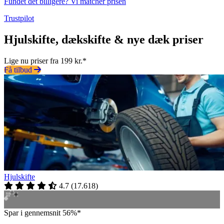
Fundet det billigere? Vi matcher prisen
Trustpilot
Hjulskifte, dækskifte & nye dæk priser
Lige nu priser fra 199 kr.*
Få tilbud
Hjulskifte
4.7
(
17.618
)
Spar i gennemsnit 56%*