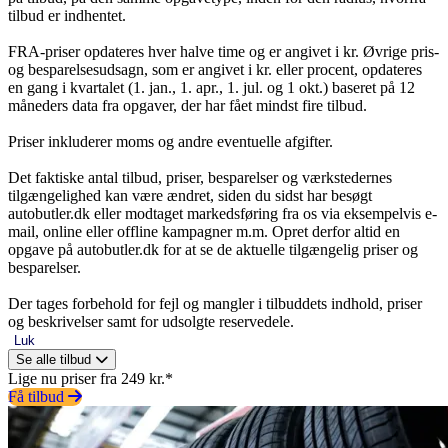
tilbud er indhentet.
FRA-priser opdateres hver halve time og er angivet i kr. Øvrige pris-
og besparelsesudsagn, som er angivet i kr. eller procent, opdateres
en gang i kvartalet (1. jan., 1. apr., 1. jul. og 1 okt.) baseret på 12
måneders data fra opgaver, der har fået mindst fire tilbud.
Priser inkluderer moms og andre eventuelle afgifter.
Det faktiske antal tilbud, priser, besparelser og værkstedernes
tilgængelighed kan være ændret, siden du sidst har besøgt
autobutler.dk eller modtaget markedsføring fra os via eksempelvis e-
mail, online eller offline kampagner m.m. Opret derfor altid en
opgave på autobutler.dk for at se de aktuelle tilgængelig priser og
besparelser.
Der tages forbehold for fejl og mangler i tilbuddets indhold, priser
og beskrivelser samt for udsolgte reservedele.
Luk
Se alle tilbud
Lige nu priser fra 249 kr.*
Få tilbud