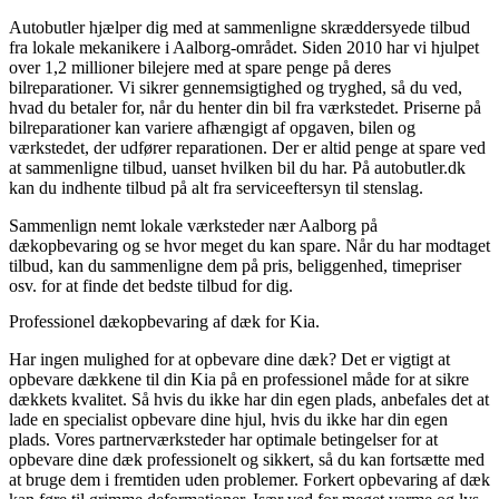
Autobutler hjælper dig med at sammenligne skræddersyede tilbud
fra lokale mekanikere i Aalborg-området. Siden 2010 har vi hjulpet
over 1,2 millioner bilejere med at spare penge på deres
bilreparationer. Vi sikrer gennemsigtighed og tryghed, så du ved,
hvad du betaler for, når du henter din bil fra værkstedet. Priserne på
bilreparationer kan variere afhængigt af opgaven, bilen og
værkstedet, der udfører reparationen. Der er altid penge at spare ved
at sammenligne tilbud, uanset hvilken bil du har. På autobutler.dk
kan du indhente tilbud på alt fra serviceeftersyn til stenslag.
Sammenlign nemt lokale værksteder nær Aalborg på
dækopbevaring og se hvor meget du kan spare. Når du har modtaget
tilbud, kan du sammenligne dem på pris, beliggenhed, timepriser
osv. for at finde det bedste tilbud for dig.
Professionel dækopbevaring af dæk for Kia.
Har ingen mulighed for at opbevare dine dæk? Det er vigtigt at
opbevare dækkene til din Kia på en professionel måde for at sikre
dækkets kvalitet. Så hvis du ikke har din egen plads, anbefales det at
lade en specialist opbevare dine hjul, hvis du ikke har din egen
plads. Vores partnerværksteder har optimale betingelser for at
opbevare dine dæk professionelt og sikkert, så du kan fortsætte med
at bruge dem i fremtiden uden problemer. Forkert opbevaring af dæk