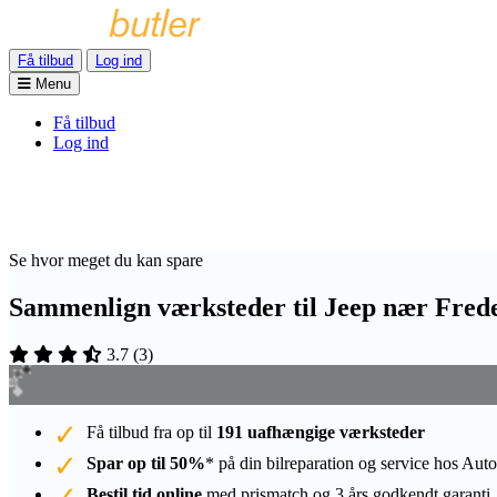
Få tilbud
Log ind
Menu
Få tilbud
Log ind
Se hvor meget du kan spare
Sammenlign værksteder til Jeep nær Fred
3.7
(
3
)
Få tilbud fra op til
191 uafhængige værksteder
Spar op til 50%
* på din bilreparation og service hos Auto
Bestil tid online
med prismatch og 3 års godkendt garanti