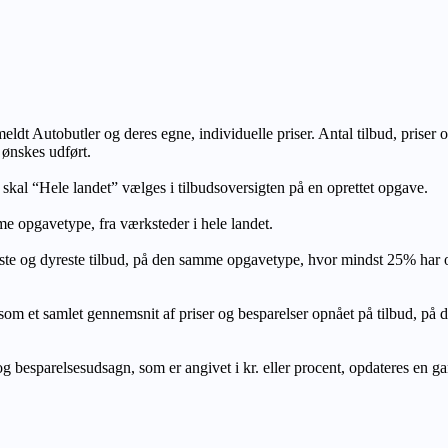
lmeldt Autobutler og deres egne, individuelle priser. Antal tilbud, prise
 ønskes udført.
, skal “Hele landet” vælges i tilbudsoversigten på en oprettet opgave.
e opgavetype, fra værksteder i hele landet.
ste og dyreste tilbud, på den samme opgavetype, hvor mindst 25% har
let gennemsnit af priser og besparelser opnået på tilbud, på den s
 besparelsesudsagn, som er angivet i kr. eller procent, opdateres en gang 