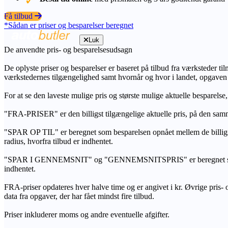
Få tilbud
*Sådan er priser og besparelser beregnet
Luk
De anvendte pris- og besparelsesudsagn
De oplyste priser og besparelser er baseret på tilbud fra værksteder ti
værkstedernes tilgængelighed samt hvornår og hvor i landet, opgaven
For at se den laveste mulige pris og største mulige aktuelle besparelse
"FRA-PRISER" er den billigst tilgængelige aktuelle pris, på den samm
"SPAR OP TIL" er beregnet som besparelsen opnået mellem de billig
radius, hvorfra tilbud er indhentet.
"SPAR I GENNEMSNIT" og "GENNEMSNITSPRIS" er beregnet som et sam
indhentet.
FRA-priser opdateres hver halve time og er angivet i kr. Øvrige pris- og
data fra opgaver, der har fået mindst fire tilbud.
Priser inkluderer moms og andre eventuelle afgifter.