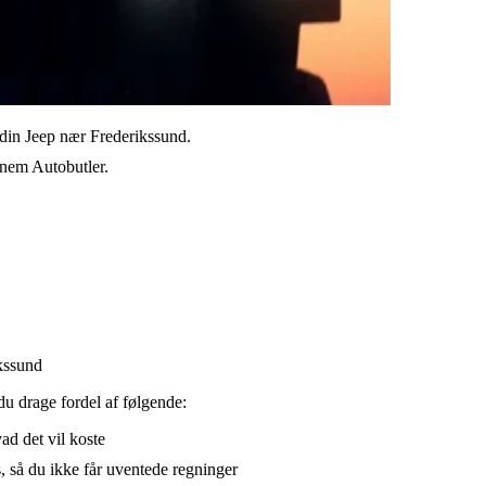
l din Jeep nær Frederikssund.
ennem Autobutler.
ikssund
du drage fordel af følgende:
vad det vil koste
, så du ikke får uventede regninger