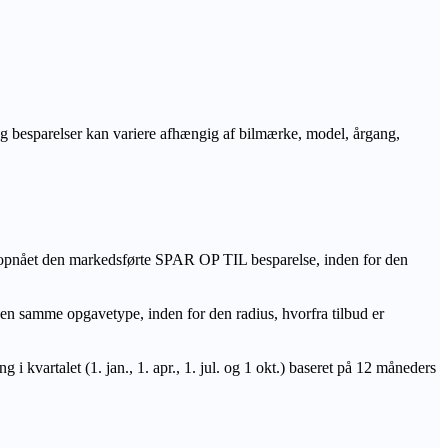
r og besparelser kan variere afhængig af bilmærke, model, årgang,
 opnået den markedsførte SPAR OP TIL besparelse, inden for den
amme opgavetype, inden for den radius, hvorfra tilbud er
i kvartalet (1. jan., 1. apr., 1. jul. og 1 okt.) baseret på 12 måneders