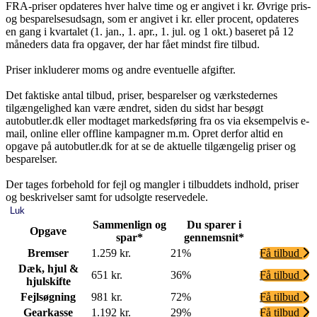
FRA-priser opdateres hver halve time og er angivet i kr. Øvrige pris-
og besparelsesudsagn, som er angivet i kr. eller procent, opdateres
en gang i kvartalet (1. jan., 1. apr., 1. jul. og 1 okt.) baseret på 12
måneders data fra opgaver, der har fået mindst fire tilbud.
Priser inkluderer moms og andre eventuelle afgifter.
Det faktiske antal tilbud, priser, besparelser og værkstedernes
tilgængelighed kan være ændret, siden du sidst har besøgt
autobutler.dk eller modtaget markedsføring fra os via eksempelvis e-
mail, online eller offline kampagner m.m. Opret derfor altid en
opgave på autobutler.dk for at se de aktuelle tilgængelig priser og
besparelser.
Der tages forbehold for fejl og mangler i tilbuddets indhold, priser
og beskrivelser samt for udsolgte reservedele.
Luk
Sammenlign og
Du sparer i
Opgave
spar*
gennemsnit*
Bremser
1.259 kr.
21%
Få tilbud
Dæk, hjul &
651 kr.
36%
Få tilbud
hjulskifte
Fejlsøgning
981 kr.
72%
Få tilbud
Gearkasse
1.192 kr.
29%
Få tilbud