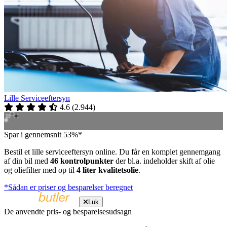
Lille Serviceeftersyn
4.6
(
2.944
)
Spar i gennemsnit 53%*
Bestil et lille serviceeftersyn online. Du får en komplet gennemgang
af din bil med
46 kontrolpunkter
der bl.a. indeholder skift af olie
og oliefilter med op til
4 liter kvalitetsolie
.
*Sådan er priser og besparelser beregnet
Luk
De anvendte pris- og besparelsesudsagn