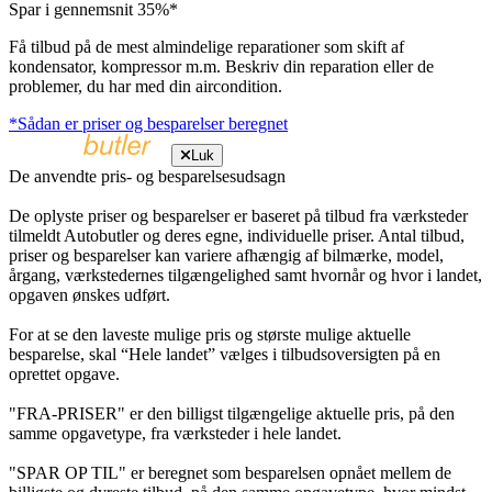
Spar i gennemsnit 35%*
Få tilbud på de mest almindelige reparationer som skift af
kondensator, kompressor m.m. Beskriv din reparation eller de
problemer, du har med din aircondition.
*Sådan er priser og besparelser beregnet
Luk
De anvendte pris- og besparelsesudsagn
De oplyste priser og besparelser er baseret på tilbud fra værksteder
tilmeldt Autobutler og deres egne, individuelle priser. Antal tilbud,
priser og besparelser kan variere afhængig af bilmærke, model,
årgang, værkstedernes tilgængelighed samt hvornår og hvor i landet,
opgaven ønskes udført.
For at se den laveste mulige pris og største mulige aktuelle
besparelse, skal “Hele landet” vælges i tilbudsoversigten på en
oprettet opgave.
"FRA-PRISER" er den billigst tilgængelige aktuelle pris, på den
samme opgavetype, fra værksteder i hele landet.
"SPAR OP TIL" er beregnet som besparelsen opnået mellem de