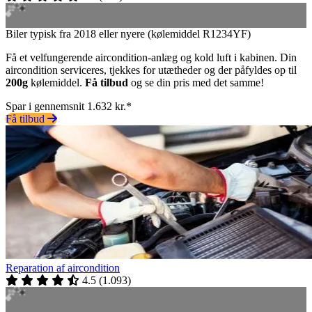
Biler typisk fra 2018 eller nyere (kølemiddel R1234YF)
Få et velfungerende aircondition-anlæg og kold luft i kabinen. Din
aircondition serviceres, tjekkes for utætheder og der påfyldes op til
200g
kølemiddel.
Få tilbud
og se din pris med det samme!
Spar i gennemsnit 1.632 kr.*
Få tilbud
Reparation af aircondition
4.5
(
1.093
)