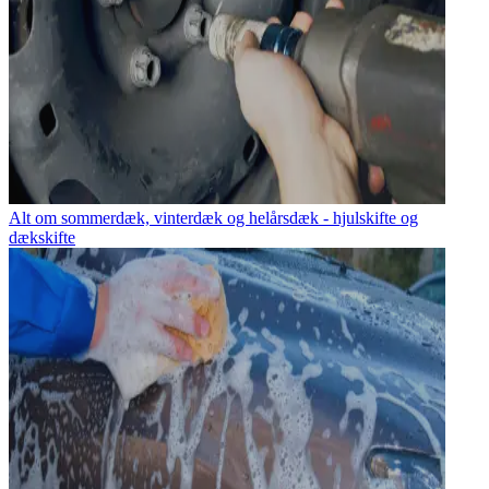
Alt om sommerdæk, vinterdæk og helårsdæk - hjulskifte og
dækskifte