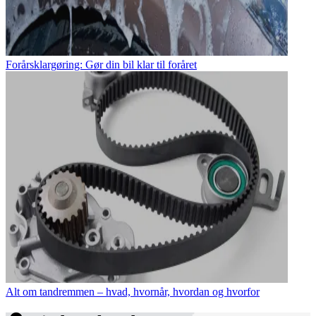
Forårsklargøring: Gør din bil klar til foråret
Alt om tandremmen – hvad, hvornår, hvordan og hvorfor