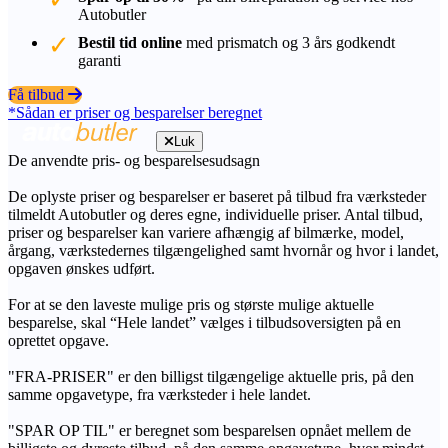
Autobutler
Bestil tid online
med prismatch og 3 års godkendt
garanti
Få tilbud
*Sådan er priser og besparelser beregnet
Luk
De anvendte pris- og besparelsesudsagn
De oplyste priser og besparelser er baseret på tilbud fra værksteder
tilmeldt Autobutler og deres egne, individuelle priser. Antal tilbud,
priser og besparelser kan variere afhængig af bilmærke, model,
årgang, værkstedernes tilgængelighed samt hvornår og hvor i landet,
opgaven ønskes udført.
For at se den laveste mulige pris og største mulige aktuelle
besparelse, skal “Hele landet” vælges i tilbudsoversigten på en
oprettet opgave.
"FRA-PRISER" er den billigst tilgængelige aktuelle pris, på den
samme opgavetype, fra værksteder i hele landet.
"SPAR OP TIL" er beregnet som besparelsen opnået mellem de