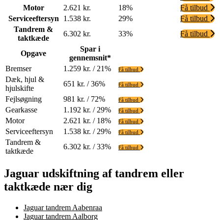
Motor
2.621 kr.
18%
Få tilbud
Serviceeftersyn
1.538 kr.
29%
Få tilbud
Tandrem &
6.302 kr.
33%
Få tilbud
taktkæde
Spar i
Opgave
gennemsnit*
Bremser
1.259 kr. / 21%
Få tilbud
Dæk, hjul &
651 kr. / 36%
Få tilbud
hjulskifte
Fejlsøgning
981 kr. / 72%
Få tilbud
Gearkasse
1.192 kr. / 29%
Få tilbud
Motor
2.621 kr. / 18%
Få tilbud
Serviceeftersyn
1.538 kr. / 29%
Få tilbud
Tandrem &
6.302 kr. / 33%
Få tilbud
taktkæde
Jaguar udskiftning af tandrem eller
taktkæde nær dig
Jaguar tandrem Aabenraa
Jaguar tandrem Aalborg