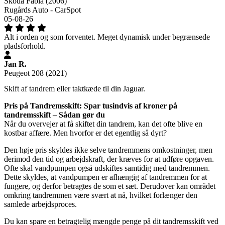
Skoda Fabia (2006)
Rugårds Auto - CarSpot
05-08-26
Alt i orden og som forventet. Meget dynamisk under begrænsede
pladsforhold.
Jan R.
Peugeot 208 (2021)
Skift af tandrem eller taktkæde til din Jaguar.
Pris på Tandremsskift: Spar tusindvis af kroner på
tandremsskift – Sådan gør du
Når du overvejer at få skiftet din tandrem, kan det ofte blive en
kostbar affære. Men hvorfor er det egentlig så dyrt?
Den høje pris skyldes ikke selve tandremmens omkostninger, men
derimod den tid og arbejdskraft, der kræves for at udføre opgaven.
Ofte skal vandpumpen også udskiftes samtidig med tandremmen.
Dette skyldes, at vandpumpen er afhængig af tandremmen for at
fungere, og derfor betragtes de som et sæt. Derudover kan området
omkring tandremmen være svært at nå, hvilket forlænger den
samlede arbejdsproces.
Du kan spare en betragtelig mængde penge på dit tandremsskift ved