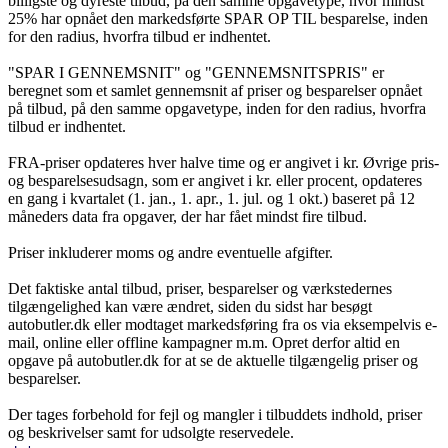
billigste og dyreste tilbud, på den samme opgavetype, hvor mindst
25% har opnået den markedsførte SPAR OP TIL besparelse, inden
for den radius, hvorfra tilbud er indhentet.
"SPAR I GENNEMSNIT" og "GENNEMSNITSPRIS" er
beregnet som et samlet gennemsnit af priser og besparelser opnået
på tilbud, på den samme opgavetype, inden for den radius, hvorfra
tilbud er indhentet.
FRA-priser opdateres hver halve time og er angivet i kr. Øvrige pris-
og besparelsesudsagn, som er angivet i kr. eller procent, opdateres
en gang i kvartalet (1. jan., 1. apr., 1. jul. og 1 okt.) baseret på 12
måneders data fra opgaver, der har fået mindst fire tilbud.
Priser inkluderer moms og andre eventuelle afgifter.
Det faktiske antal tilbud, priser, besparelser og værkstedernes
tilgængelighed kan være ændret, siden du sidst har besøgt
autobutler.dk eller modtaget markedsføring fra os via eksempelvis e-
mail, online eller offline kampagner m.m. Opret derfor altid en
opgave på autobutler.dk for at se de aktuelle tilgængelig priser og
besparelser.
Der tages forbehold for fejl og mangler i tilbuddets indhold, priser
og beskrivelser samt for udsolgte reservedele.