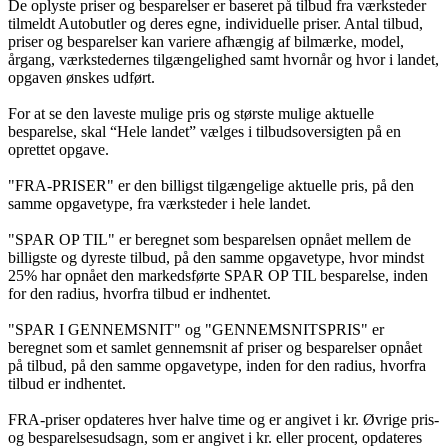
De oplyste priser og besparelser er baseret på tilbud fra værksteder
tilmeldt Autobutler og deres egne, individuelle priser. Antal tilbud,
priser og besparelser kan variere afhængig af bilmærke, model,
årgang, værkstedernes tilgængelighed samt hvornår og hvor i landet,
opgaven ønskes udført.
For at se den laveste mulige pris og største mulige aktuelle
besparelse, skal “Hele landet” vælges i tilbudsoversigten på en
oprettet opgave.
"FRA-PRISER" er den billigst tilgængelige aktuelle pris, på den
samme opgavetype, fra værksteder i hele landet.
"SPAR OP TIL" er beregnet som besparelsen opnået mellem de
billigste og dyreste tilbud, på den samme opgavetype, hvor mindst
25% har opnået den markedsførte SPAR OP TIL besparelse, inden
for den radius, hvorfra tilbud er indhentet.
"SPAR I GENNEMSNIT" og "GENNEMSNITSPRIS" er
beregnet som et samlet gennemsnit af priser og besparelser opnået
på tilbud, på den samme opgavetype, inden for den radius, hvorfra
tilbud er indhentet.
FRA-priser opdateres hver halve time og er angivet i kr. Øvrige pris-
og besparelsesudsagn, som er angivet i kr. eller procent, opdateres