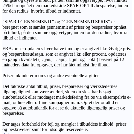
billigste og dyreste tilbud, på den samme opgavetype, hvor mindst
25% har opnået den markedsførte SPAR OP TIL besparelse, inden
for den radius, hvorfra tilbud er indhentet.
"SPAR I GENNEMSNIT" og "GENNEMSNITSPRIS" er
beregnet som et samlet gennemsnit af priser og besparelser opnået
på tilbud, på den samme opgavetype, inden for den radius, hvorfra
tilbud er indhentet.
FRA-priser opdateres hver halve time og er angivet i kr. Øvrige pris-
og besparelsesudsagn, som er angivet i kr. eller procent, opdateres
en gang i kvartalet (1. jan., 1. apr., 1. jul. og 1 okt.) baseret på 12
måneders data fra opgaver, der har fået mindst fire tilbud.
Priser inkluderer moms og andre eventuelle afgifter.
Det faktiske antal tilbud, priser, besparelser og værkstedernes
tilgængelighed kan være ændret, siden du sidst har besøgt
autobutler.dk eller modtaget markedsføring fra os via eksempelvis e-
mail, online eller offline kampagner m.m. Opret derfor altid en
opgave på autobutler.dk for at se de aktuelle tilgængelig priser og
besparelser.
Der tages forbehold for fejl og mangler i tilbuddets indhold, priser
og beskrivelser samt for udsolgte reservedele.