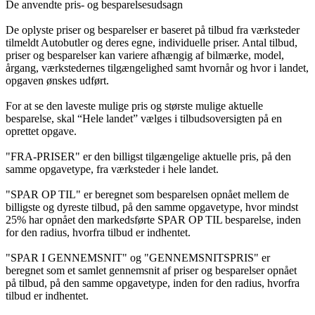
De anvendte pris- og besparelsesudsagn
De oplyste priser og besparelser er baseret på tilbud fra værksteder
tilmeldt Autobutler og deres egne, individuelle priser. Antal tilbud,
priser og besparelser kan variere afhængig af bilmærke, model,
årgang, værkstedernes tilgængelighed samt hvornår og hvor i landet,
opgaven ønskes udført.
For at se den laveste mulige pris og største mulige aktuelle
besparelse, skal “Hele landet” vælges i tilbudsoversigten på en
oprettet opgave.
"FRA-PRISER" er den billigst tilgængelige aktuelle pris, på den
samme opgavetype, fra værksteder i hele landet.
"SPAR OP TIL" er beregnet som besparelsen opnået mellem de
billigste og dyreste tilbud, på den samme opgavetype, hvor mindst
25% har opnået den markedsførte SPAR OP TIL besparelse, inden
for den radius, hvorfra tilbud er indhentet.
"SPAR I GENNEMSNIT" og "GENNEMSNITSPRIS" er
beregnet som et samlet gennemsnit af priser og besparelser opnået
på tilbud, på den samme opgavetype, inden for den radius, hvorfra
tilbud er indhentet.