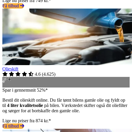
Lige nu priser fra 749 kr.*
Få tilbud
Olieskift
4.6
(
4.625
)
Spar i gennemsnit 52%*
Bestil dit olieskift online. Du får tømt bilens gamle olie og fyldt op
til
4 liter kvalitetsolie
på bilen. Værkstedet skifter også dit oliefilter
og sørger for at bortskaffe den gamle olie.
Lige nu priser fra 874 kr.*
Få tilbud