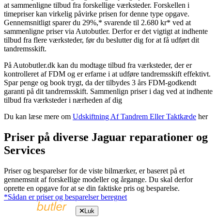
at sammenligne tilbud fra forskellige værksteder. Forskellen i
timepriser kan virkelig påvirke prisen for denne type opgave.
Gennemsnitligt sparer du 29%,* svarende til 2.680 kr* ved at
sammenligne priser via Autobutler. Derfor er det vigtigt at indhente
tilbud fra flere værksteder, før du beslutter dig for at få udført dit
tandremsskift.
På Autobutler.dk kan du modtage tilbud fra værksteder, der er
kontrolleret af FDM og er erfarne i at udføre tandremsskift effektivt.
Spar penge og book trygt, da der tilbydes 3 års FDM-godkendt
garanti på dit tandremsskift. Sammenlign priser i dag ved at indhente
tilbud fra værksteder i nærheden af dig
Du kan læse mere om
Udskiftning Af Tandrem Eller Taktkæde
her
Priser på diverse Jaguar reparationer og
Services
Priser og besparelser for de viste bilmærker, er baseret på et
gennemsnit af forskellige modeller og årgange. Du skal derfor
oprette en opgave for at se din faktiske pris og besparelse.
*Sådan er priser og besparelser beregnet
Luk