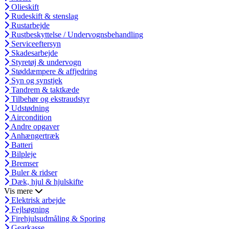
Olieskift
Rudeskift & stenslag
Rustarbejde
Rustbeskyttelse / Undervognsbehandling
Serviceeftersyn
Skadesarbejde
Styretøj & undervogn
Støddæmpere & affjedring
Syn og synstjek
Tandrem & taktkæde
Tilbehør og ekstraudstyr
Udstødning
Aircondition
Andre opgaver
Anhængertræk
Batteri
Bilpleje
Bremser
Buler & ridser
Dæk, hjul & hjulskifte
Vis mere
Elektrisk arbejde
Fejlsøgning
Firehjulsudmåling & Sporing
Gearkasse