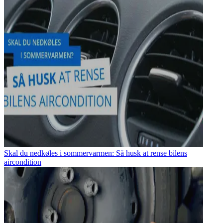
Skal du nedkøles i sommervarmen: Så husk at rense bilens
aircondition