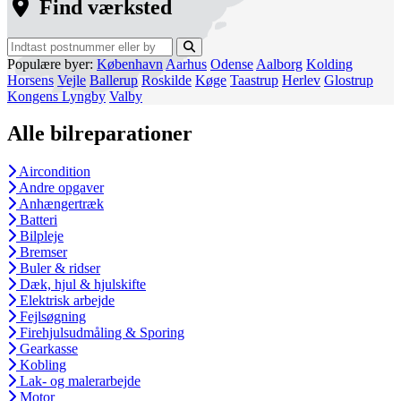
Find værksted
Populære byer:
København
Aarhus
Odense
Aalborg
Kolding
Horsens
Vejle
Ballerup
Roskilde
Køge
Taastrup
Herlev
Glostrup
Kongens Lyngby
Valby
Alle bilreparationer
Aircondition
Andre opgaver
Anhængertræk
Batteri
Bilpleje
Bremser
Buler & ridser
Dæk, hjul & hjulskifte
Elektrisk arbejde
Fejlsøgning
Firehjulsudmåling & Sporing
Gearkasse
Kobling
Lak- og malerarbejde
Motor