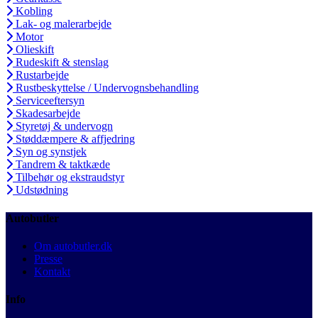
Kobling
Lak- og malerarbejde
Motor
Olieskift
Rudeskift & stenslag
Rustarbejde
Rustbeskyttelse / Undervognsbehandling
Serviceeftersyn
Skadesarbejde
Styretøj & undervogn
Støddæmpere & affjedring
Syn og synstjek
Tandrem & taktkæde
Tilbehør og ekstraudstyr
Udstødning
Autobutler
Om autobutler.dk
Presse
Kontakt
Info