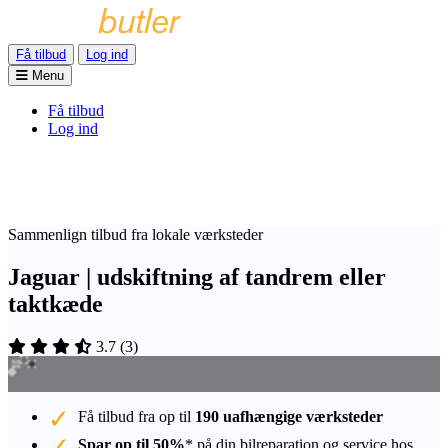
Få tilbud
Log ind
Menu
Få tilbud
Log ind
Sammenlign tilbud fra lokale værksteder
Jaguar | udskiftning af tandrem eller
taktkæde
3.7
(
3
)
Få tilbud fra op til
190 uafhængige værksteder
Spar op til 50%
* på din bilreparation og service hos