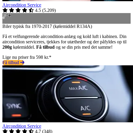
Aircondition Service
4.5
(
5.209
)
Biler typisk fra 1970-2017 (kølemiddel R134A)
Få et velfungerende aircondition-anlæg og kold luft i kabinen. Din
aircondition serviceres, tjekkes for utætheder og der påfyldes op til
200g
kølemiddel.
Få tilbud
og se din pris med det samme!
Lige nu priser fra 598 kr.*
Få tilbud
Aircondition Service
4.7
(
348
)