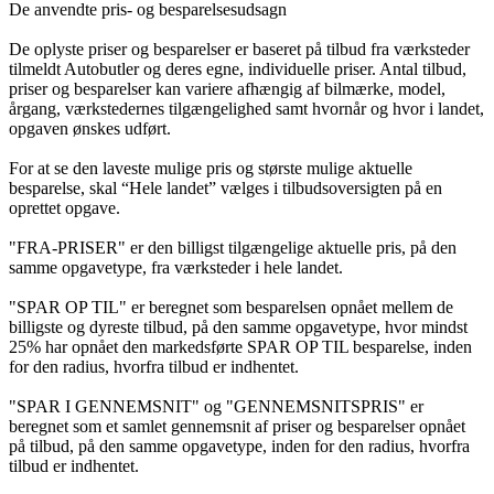
De anvendte pris- og besparelsesudsagn
De oplyste priser og besparelser er baseret på tilbud fra værksteder
tilmeldt Autobutler og deres egne, individuelle priser. Antal tilbud,
priser og besparelser kan variere afhængig af bilmærke, model,
årgang, værkstedernes tilgængelighed samt hvornår og hvor i landet,
opgaven ønskes udført.
For at se den laveste mulige pris og største mulige aktuelle
besparelse, skal “Hele landet” vælges i tilbudsoversigten på en
oprettet opgave.
"FRA-PRISER" er den billigst tilgængelige aktuelle pris, på den
samme opgavetype, fra værksteder i hele landet.
"SPAR OP TIL" er beregnet som besparelsen opnået mellem de
billigste og dyreste tilbud, på den samme opgavetype, hvor mindst
25% har opnået den markedsførte SPAR OP TIL besparelse, inden
for den radius, hvorfra tilbud er indhentet.
"SPAR I GENNEMSNIT" og "GENNEMSNITSPRIS" er
beregnet som et samlet gennemsnit af priser og besparelser opnået
på tilbud, på den samme opgavetype, inden for den radius, hvorfra
tilbud er indhentet.