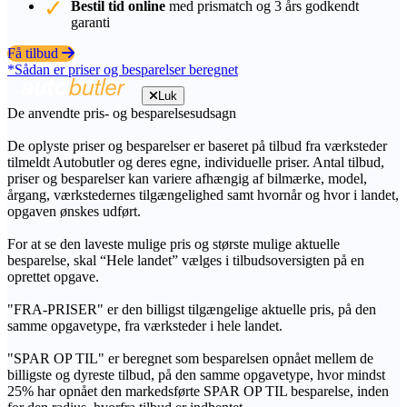
Bestil tid online
med prismatch og 3 års godkendt
garanti
Få tilbud
*Sådan er priser og besparelser beregnet
Luk
De anvendte pris- og besparelsesudsagn
De oplyste priser og besparelser er baseret på tilbud fra værksteder
tilmeldt Autobutler og deres egne, individuelle priser. Antal tilbud,
priser og besparelser kan variere afhængig af bilmærke, model,
årgang, værkstedernes tilgængelighed samt hvornår og hvor i landet,
opgaven ønskes udført.
For at se den laveste mulige pris og største mulige aktuelle
besparelse, skal “Hele landet” vælges i tilbudsoversigten på en
oprettet opgave.
"FRA-PRISER" er den billigst tilgængelige aktuelle pris, på den
samme opgavetype, fra værksteder i hele landet.
"SPAR OP TIL" er beregnet som besparelsen opnået mellem de
billigste og dyreste tilbud, på den samme opgavetype, hvor mindst
25% har opnået den markedsførte SPAR OP TIL besparelse, inden