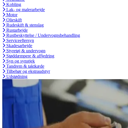
Kobling
Lak- og malerarbejde
Motor
Olieskift
Rudeskift & stenslag
Rustarbejde
Rustbeskyttelse / Undervognsbehandling
Serviceeftersyn
Skadesarbejde
Styretøj & undervogn
Støddæmpere & affjedring
Syn og synstjek
Tandrem & taktkæde
Tilbehør og ekstraudstyr
Udstødning