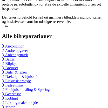
opgave på autobutler.dk for at se de aktuelle tilgængelig priser og
besparelser.
Der tages forbehold for fejl og mangler i tilbuddets indhold, priser
og beskrivelser samt for udsolgte reservedele.
Luk
Alle bilreparationer
Aircondition
Andre opgaver
Anhængertræk
Batteri
Bilpleje
Bremser
Buler & ridser
Dæk, hjul & hjulskifte
Elektrisk arbejde
Fejlsøgning
Firehjulsudmåling & Sporing
Gearkasse
Kobling
Lak- og malerarbejde
Motor