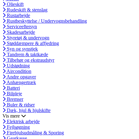
Olieskift
Rudeskift & stenslag
Rustarbejde
Rustbeskyttelse / Undervognsbehandling
Serviceeftersyn
Skadesarbejde
Styretøj & undervogn
Støddæmpere & affjedring
Syn og synstjek
Tandrem & taktkæde
Tilbehør og ekstraudstyr
Udstødning
Aircondition
Andre opgaver
Anhængertræk
Batteri
Bilpleje
Bremser
Buler & ridser
Dæk, hjul & hjulskifte
Vis mere
Elektrisk arbejde
Fejlsøgning
Firehjulsudmåling & Sporing
Gearkasse