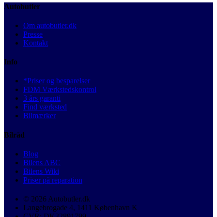
Autobutler
Om autobutler.dk
Presse
Kontakt
Info
*Priser og besparelser
FDM Værkstedskontrol
3 års garanti
Find værksted
Bilmærker
Bilråd
Blog
Bilens ABC
Bilens Wiki
Priser på reparation
© 2026 Autobutler.dk
Langebrogade 4, 1411 København K
CVR: DK32891799