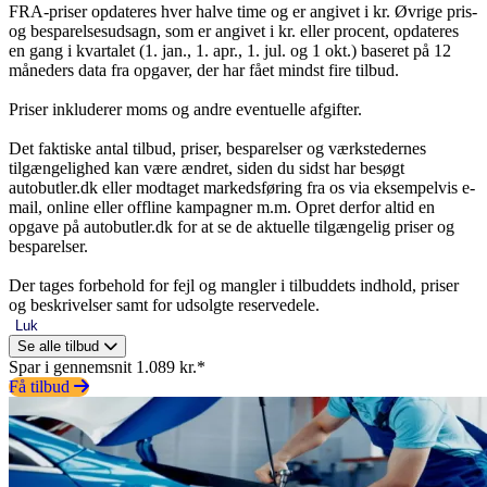
FRA-priser opdateres hver halve time og er angivet i kr. Øvrige pris-
og besparelsesudsagn, som er angivet i kr. eller procent, opdateres
en gang i kvartalet (1. jan., 1. apr., 1. jul. og 1 okt.) baseret på 12
måneders data fra opgaver, der har fået mindst fire tilbud.
Priser inkluderer moms og andre eventuelle afgifter.
Det faktiske antal tilbud, priser, besparelser og værkstedernes
tilgængelighed kan være ændret, siden du sidst har besøgt
autobutler.dk eller modtaget markedsføring fra os via eksempelvis e-
mail, online eller offline kampagner m.m. Opret derfor altid en
opgave på autobutler.dk for at se de aktuelle tilgængelig priser og
besparelser.
Der tages forbehold for fejl og mangler i tilbuddets indhold, priser
og beskrivelser samt for udsolgte reservedele.
Luk
Se alle tilbud
Spar i gennemsnit 1.089 kr.*
Få tilbud