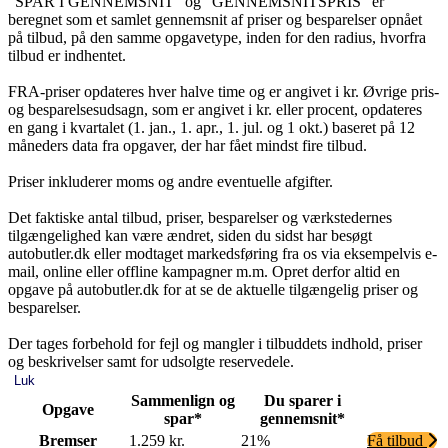
"SPAR I GENNEMSNIT" og "GENNEMSNITSPRIS" er
beregnet som et samlet gennemsnit af priser og besparelser opnået
på tilbud, på den samme opgavetype, inden for den radius, hvorfra
tilbud er indhentet.
FRA-priser opdateres hver halve time og er angivet i kr. Øvrige pris-
og besparelsesudsagn, som er angivet i kr. eller procent, opdateres
en gang i kvartalet (1. jan., 1. apr., 1. jul. og 1 okt.) baseret på 12
måneders data fra opgaver, der har fået mindst fire tilbud.
Priser inkluderer moms og andre eventuelle afgifter.
Det faktiske antal tilbud, priser, besparelser og værkstedernes
tilgængelighed kan være ændret, siden du sidst har besøgt
autobutler.dk eller modtaget markedsføring fra os via eksempelvis e-
mail, online eller offline kampagner m.m. Opret derfor altid en
opgave på autobutler.dk for at se de aktuelle tilgængelig priser og
besparelser.
Der tages forbehold for fejl og mangler i tilbuddets indhold, priser
og beskrivelser samt for udsolgte reservedele.
Luk
Sammenlign og
Du sparer i
Opgave
spar*
gennemsnit*
Bremser
1.259 kr.
21%
Få tilbud