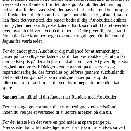
værksted nær Randers. For det første gør Autobutler det nemt og
bekvemt at finde et værksted, der passer til dine behov. Du kan søge
på forskellige kriterier som f.eks. pris, anmeldelser og afstand, så du
kan finde det værksted, der passer bedst til dig. Autobutler.dk sikrer
din tryghed med skriftlige værkstedstilbud, så du altid har et overblik
over, hvad der bliver lavet på din Jaguar. Dette giver dig en garanti
for, at der ikke kommer nogen uventede regninger, når du henter din
Jaguar fra værkstedet.
For det andet giver Autobutler dig mulighed for at sammenligne
priser på forskellige værksteder, så du kan være sikker på, at du får
den bedste pris på det arbejde, du skal have lavet. Vi giver dig ekstra
tryghed med vores FDM-godkendte garanti på alt service- og
reparationsarbejde, der formidles og udføres gennem autobutler.dk.
Det er altid en god idé at sammenligne priser på netop din
bilreparation for at sikre, at du ved, hvor meget du potentielt kan
spare.
Sammenlign tilbud til din Jaguar nær Randers med Autobutler
Der er mange gode grunde til at sammenligne værkstedstilbud,
inden du vælger et værksted til at udføre arbejdet på din bil.
For det første kan det være en god måde at spare penge på.
Værksteder har ofte forskellige priser for de samme ydelser, så ved