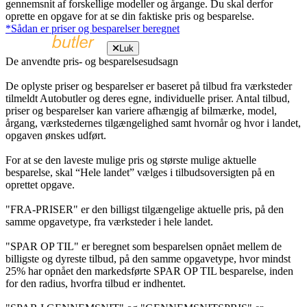
gennemsnit af forskellige modeller og årgange. Du skal derfor
oprette en opgave for at se din faktiske pris og besparelse.
*Sådan er priser og besparelser beregnet
Luk
De anvendte pris- og besparelsesudsagn
De oplyste priser og besparelser er baseret på tilbud fra værksteder
tilmeldt Autobutler og deres egne, individuelle priser. Antal tilbud,
priser og besparelser kan variere afhængig af bilmærke, model,
årgang, værkstedernes tilgængelighed samt hvornår og hvor i landet,
opgaven ønskes udført.
For at se den laveste mulige pris og største mulige aktuelle
besparelse, skal “Hele landet” vælges i tilbudsoversigten på en
oprettet opgave.
"FRA-PRISER" er den billigst tilgængelige aktuelle pris, på den
samme opgavetype, fra værksteder i hele landet.
"SPAR OP TIL" er beregnet som besparelsen opnået mellem de
billigste og dyreste tilbud, på den samme opgavetype, hvor mindst
25% har opnået den markedsførte SPAR OP TIL besparelse, inden
for den radius, hvorfra tilbud er indhentet.