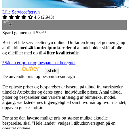
Lille Serviceeftersyn
4.6
(
2.943
)
Spar i gennemsnit 53%*
Bestil et lille serviceeftersyn online. Du får en komplet gennemgang
af din bil med
46 kontrolpunkter
der bl.a. indeholder skift af olie
og oliefilter med op til
4 liter kvalitetsolie
.
*Sådan er priser og besparelser beregnet
Luk
De anvendte pris- og besparelsesudsagn
De oplyste priser og besparelser er baseret på tilbud fra værksteder
tilmeldt Autobutler og deres egne, individuelle priser. Antal tilbud,
priser og besparelser kan variere afhængig af bilmærke, model,
årgang, værkstedernes tilgængelighed samt hvornår og hvor i landet,
opgaven ønskes udført.
For at se den laveste mulige pris og største mulige aktuelle
besparelse, skal “Hele landet” vælges i tilbudsoversigten på en
oprettet opgave.