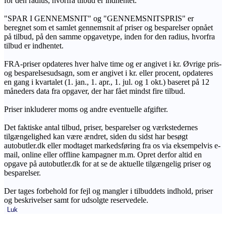
for den radius, hvorfra tilbud er indhentet.
"SPAR I GENNEMSNIT" og "GENNEMSNITSPRIS" er
beregnet som et samlet gennemsnit af priser og besparelser opnået
på tilbud, på den samme opgavetype, inden for den radius, hvorfra
tilbud er indhentet.
FRA-priser opdateres hver halve time og er angivet i kr. Øvrige pris-
og besparelsesudsagn, som er angivet i kr. eller procent, opdateres
en gang i kvartalet (1. jan., 1. apr., 1. jul. og 1 okt.) baseret på 12
måneders data fra opgaver, der har fået mindst fire tilbud.
Priser inkluderer moms og andre eventuelle afgifter.
Det faktiske antal tilbud, priser, besparelser og værkstedernes
tilgængelighed kan være ændret, siden du sidst har besøgt
autobutler.dk eller modtaget markedsføring fra os via eksempelvis e-
mail, online eller offline kampagner m.m. Opret derfor altid en
opgave på autobutler.dk for at se de aktuelle tilgængelig priser og
besparelser.
Der tages forbehold for fejl og mangler i tilbuddets indhold, priser
og beskrivelser samt for udsolgte reservedele.
Luk