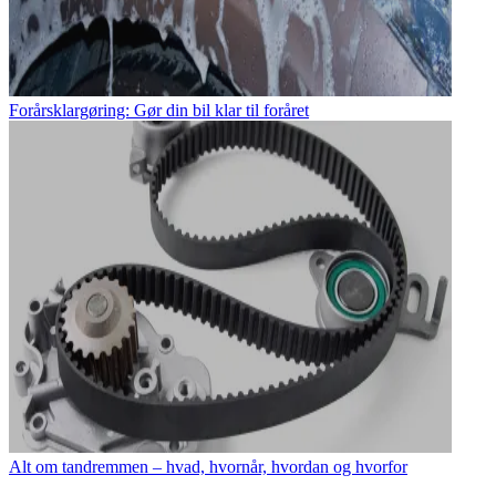
Forårsklargøring: Gør din bil klar til foråret
Alt om tandremmen – hvad, hvornår, hvordan og hvorfor