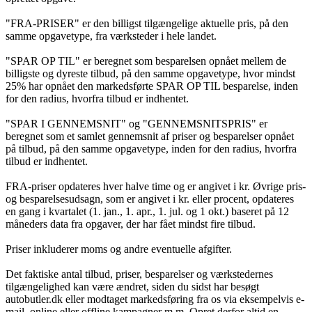
"FRA-PRISER" er den billigst tilgængelige aktuelle pris, på den
samme opgavetype, fra værksteder i hele landet.
"SPAR OP TIL" er beregnet som besparelsen opnået mellem de
billigste og dyreste tilbud, på den samme opgavetype, hvor mindst
25% har opnået den markedsførte SPAR OP TIL besparelse, inden
for den radius, hvorfra tilbud er indhentet.
"SPAR I GENNEMSNIT" og "GENNEMSNITSPRIS" er
beregnet som et samlet gennemsnit af priser og besparelser opnået
på tilbud, på den samme opgavetype, inden for den radius, hvorfra
tilbud er indhentet.
FRA-priser opdateres hver halve time og er angivet i kr. Øvrige pris-
og besparelsesudsagn, som er angivet i kr. eller procent, opdateres
en gang i kvartalet (1. jan., 1. apr., 1. jul. og 1 okt.) baseret på 12
måneders data fra opgaver, der har fået mindst fire tilbud.
Priser inkluderer moms og andre eventuelle afgifter.
Det faktiske antal tilbud, priser, besparelser og værkstedernes
tilgængelighed kan være ændret, siden du sidst har besøgt
autobutler.dk eller modtaget markedsføring fra os via eksempelvis e-
mail, online eller offline kampagner m.m. Opret derfor altid en