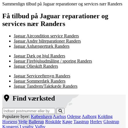
Sammenlign tilbud på Jaguar reparationer og services nær Randers
Få tilbud på Jaguar reparationer og
services nær Randers
Jaguar Aircondition service Randers
Jaguar Andre bilreparationer Randers
Jaguar Anhængertræk Randers
Jaguar Dæk og hjul Randers
Jaguar Firehjulsudmåling / sporing Randers
Jaguar Olieskift Randers
Jaguar Serviceeftersyn Randers
Jaguar Sommerdæk Randers
Jaguar Tandrem/Taktkæde Randers
Find værksted
Populære byer:
København
Aarhus
Odense
Aalborg
Kolding
Horsens
Vejle
Ballerup
Roskilde
Køge
Taastrup
Herlev
Glostrup
Kongens Lyngby
Valby