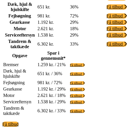
Dæk, hjul &
651 kr.
36%
Få tilbud
hjulskifte
Fejlsøgning
981 kr.
72%
Få tilbud
Gearkasse
1.192 kr.
29%
Få tilbud
Motor
2.621 kr.
18%
Få tilbud
Serviceeftersyn
1.538 kr.
29%
Få tilbud
Tandrem &
6.302 kr.
33%
Få tilbud
taktkæde
Spar i
Opgave
gennemsnit*
Bremser
1.259 kr. / 21%
Få tilbud
Dæk, hjul &
651 kr. / 36%
Få tilbud
hjulskifte
Fejlsøgning
981 kr. / 72%
Få tilbud
Gearkasse
1.192 kr. / 29%
Få tilbud
Motor
2.621 kr. / 18%
Få tilbud
Serviceeftersyn
1.538 kr. / 29%
Få tilbud
Tandrem &
6.302 kr. / 33%
Få tilbud
taktkæde
Få tilbud