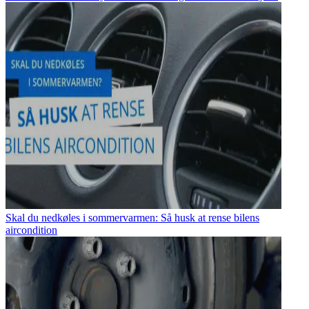
Skal du nedkøles i sommervarmen: Så husk at rense bilens
aircondition