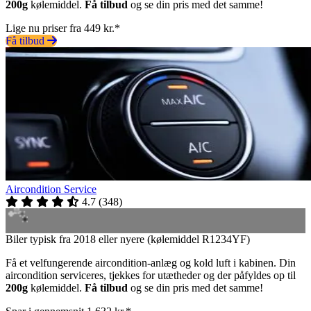
200g
kølemiddel.
Få tilbud
og se din pris med det samme!
Lige nu priser fra 449 kr.*
Få tilbud
Aircondition Service
4.7
(
348
)
Biler typisk fra 2018 eller nyere (kølemiddel R1234YF)
Få et velfungerende aircondition-anlæg og kold luft i kabinen. Din
aircondition serviceres, tjekkes for utætheder og der påfyldes op til
200g
kølemiddel.
Få tilbud
og se din pris med det samme!