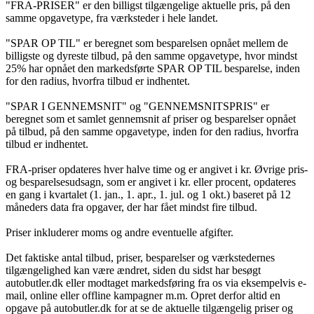
"FRA-PRISER" er den billigst tilgængelige aktuelle pris, på den
samme opgavetype, fra værksteder i hele landet.
"SPAR OP TIL" er beregnet som besparelsen opnået mellem de
billigste og dyreste tilbud, på den samme opgavetype, hvor mindst
25% har opnået den markedsførte SPAR OP TIL besparelse, inden
for den radius, hvorfra tilbud er indhentet.
"SPAR I GENNEMSNIT" og "GENNEMSNITSPRIS" er
beregnet som et samlet gennemsnit af priser og besparelser opnået
på tilbud, på den samme opgavetype, inden for den radius, hvorfra
tilbud er indhentet.
FRA-priser opdateres hver halve time og er angivet i kr. Øvrige pris-
og besparelsesudsagn, som er angivet i kr. eller procent, opdateres
en gang i kvartalet (1. jan., 1. apr., 1. jul. og 1 okt.) baseret på 12
måneders data fra opgaver, der har fået mindst fire tilbud.
Priser inkluderer moms og andre eventuelle afgifter.
Det faktiske antal tilbud, priser, besparelser og værkstedernes
tilgængelighed kan være ændret, siden du sidst har besøgt
autobutler.dk eller modtaget markedsføring fra os via eksempelvis e-
mail, online eller offline kampagner m.m. Opret derfor altid en
opgave på autobutler.dk for at se de aktuelle tilgængelig priser og