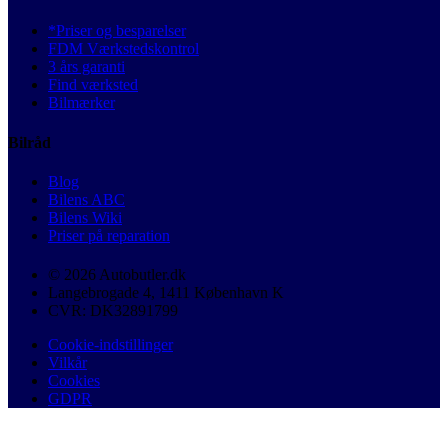
*Priser og besparelser
FDM Værkstedskontrol
3 års garanti
Find værksted
Bilmærker
Bilråd
Blog
Bilens ABC
Bilens Wiki
Priser på reparation
© 2026 Autobutler.dk
Langebrogade 4, 1411 København K
CVR: DK32891799
Cookie-indstillinger
Vilkår
Cookies
GDPR