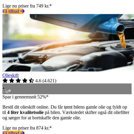
Lige nu priser fra 749 kr.*
Få tilbud
Olieskift
4.6
(
4.621
)
Spar i gennemsnit 52%*
Bestil dit olieskift online. Du får tømt bilens gamle olie og fyldt op
til
4 liter kvalitetsolie
på bilen. Værkstedet skifter også dit oliefilter
og sørger for at bortskaffe den gamle olie.
Lige nu priser fra 874 kr.*
Få tilbud