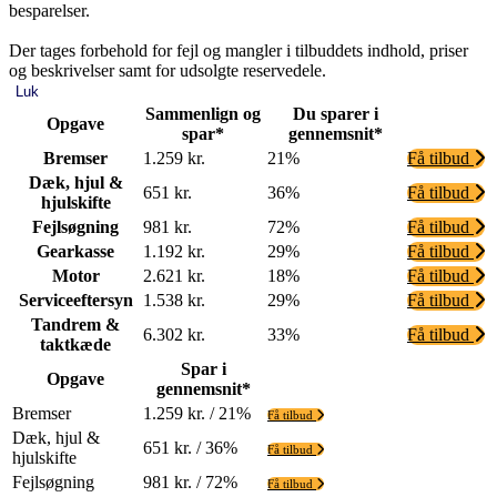
besparelser.
Der tages forbehold for fejl og mangler i tilbuddets indhold, priser
og beskrivelser samt for udsolgte reservedele.
Luk
Sammenlign og
Du sparer i
Opgave
spar*
gennemsnit*
Bremser
1.259 kr.
21%
Få tilbud
Dæk, hjul &
651 kr.
36%
Få tilbud
hjulskifte
Fejlsøgning
981 kr.
72%
Få tilbud
Gearkasse
1.192 kr.
29%
Få tilbud
Motor
2.621 kr.
18%
Få tilbud
Serviceeftersyn
1.538 kr.
29%
Få tilbud
Tandrem &
6.302 kr.
33%
Få tilbud
taktkæde
Spar i
Opgave
gennemsnit*
Bremser
1.259 kr. / 21%
Få tilbud
Dæk, hjul &
651 kr. / 36%
Få tilbud
hjulskifte
Fejlsøgning
981 kr. / 72%
Få tilbud