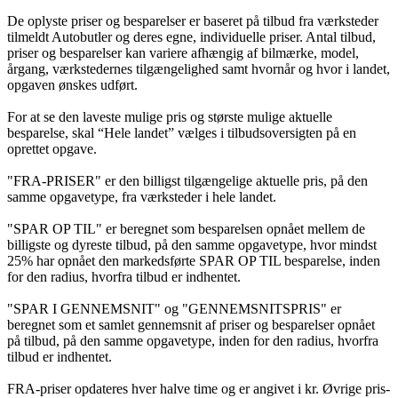
De oplyste priser og besparelser er baseret på tilbud fra værksteder
tilmeldt Autobutler og deres egne, individuelle priser. Antal tilbud,
priser og besparelser kan variere afhængig af bilmærke, model,
årgang, værkstedernes tilgængelighed samt hvornår og hvor i landet,
opgaven ønskes udført.
For at se den laveste mulige pris og største mulige aktuelle
besparelse, skal “Hele landet” vælges i tilbudsoversigten på en
oprettet opgave.
"FRA-PRISER" er den billigst tilgængelige aktuelle pris, på den
samme opgavetype, fra værksteder i hele landet.
"SPAR OP TIL" er beregnet som besparelsen opnået mellem de
billigste og dyreste tilbud, på den samme opgavetype, hvor mindst
25% har opnået den markedsførte SPAR OP TIL besparelse, inden
for den radius, hvorfra tilbud er indhentet.
"SPAR I GENNEMSNIT" og "GENNEMSNITSPRIS" er
beregnet som et samlet gennemsnit af priser og besparelser opnået
på tilbud, på den samme opgavetype, inden for den radius, hvorfra
tilbud er indhentet.
FRA-priser opdateres hver halve time og er angivet i kr. Øvrige pris-