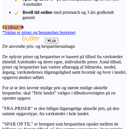
Autobutler
Bestil tid online
med prismatch og 3 års godkendt
garanti
Få tilbud
*Sådan er priser og besparelser beregnet
Luk
De anvendte pris- og besparelsesudsagn
De oplyste priser og besparelser er baseret på tilbud fra værksteder
tilmeldt Autobutler og deres egne, individuelle priser. Antal tilbud,
priser og besparelser kan variere afhængig af bilmærke, model,
årgang, værkstedernes tilgængelighed samt hvornår og hvor i landet,
opgaven ønskes udført.
For at se den laveste mulige pris og største mulige aktuelle
besparelse, skal “Hele landet” vælges i tilbudsoversigten på en
oprettet opgave.
"FRA-PRISER" er den billigst tilgængelige aktuelle pris, på den
samme opgavetype, fra værksteder i hele landet.
"SPAR OP TIL" er beregnet som besparelsen opnået mellem de