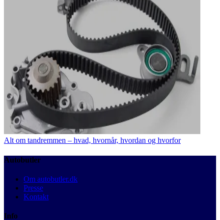
Alt om tandremmen – hvad, hvornår, hvordan og hvorfor
Autobutler
Om autobutler.dk
Presse
Kontakt
Info