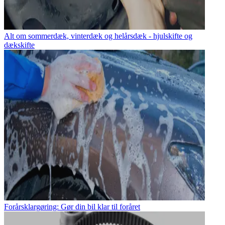
Alt om sommerdæk, vinterdæk og helårsdæk - hjulskifte og
dækskifte
Forårsklargøring: Gør din bil klar til foråret