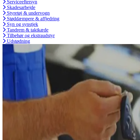
Serviceeftersyn
Skadesarbejde
Styretøj & undervogn
Støddæmpere & affjedring
Syn og synstjek
Tandrem & taktkæde
Tilbehør og ekstraudstyr
Udstødning