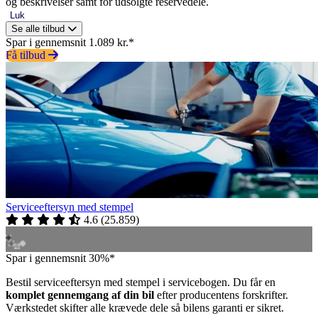
og beskrivelser samt for udsolgte reservedele.
Luk
Se alle tilbud
Spar i gennemsnit 1.089 kr.*
Få tilbud
Serviceeftersyn med stempel
4.6
(
25.859
)
Spar i gennemsnit 30%*
Bestil serviceeftersyn med stempel i servicebogen. Du får en
komplet gennemgang af din bil
efter producentens forskrifter.
Værkstedet skifter alle krævede dele så bilens garanti er sikret.