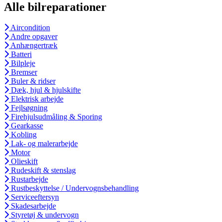
Alle bilreparationer
Aircondition
Andre opgaver
Anhængertræk
Batteri
Bilpleje
Bremser
Buler & ridser
Dæk, hjul & hjulskifte
Elektrisk arbejde
Fejlsøgning
Firehjulsudmåling & Sporing
Gearkasse
Kobling
Lak- og malerarbejde
Motor
Olieskift
Rudeskift & stenslag
Rustarbejde
Rustbeskyttelse / Undervognsbehandling
Serviceeftersyn
Skadesarbejde
Styretøj & undervogn