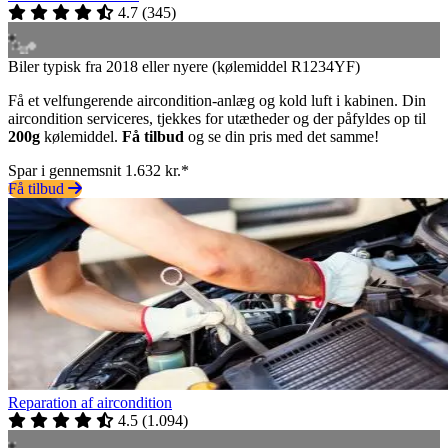
4.7
(
345
)
Biler typisk fra 2018 eller nyere (kølemiddel R1234YF)
Få et velfungerende aircondition-anlæg og kold luft i kabinen. Din
aircondition serviceres, tjekkes for utætheder og der påfyldes op til
200g
kølemiddel.
Få tilbud
og se din pris med det samme!
Spar i gennemsnit 1.632 kr.*
Få tilbud
Reparation af aircondition
4.5
(
1.094
)