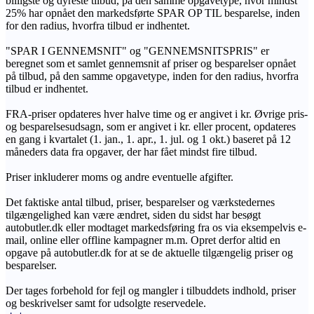
billigste og dyreste tilbud, på den samme opgavetype, hvor mindst
25% har opnået den markedsførte SPAR OP TIL besparelse, inden
for den radius, hvorfra tilbud er indhentet.
"SPAR I GENNEMSNIT" og "GENNEMSNITSPRIS" er
beregnet som et samlet gennemsnit af priser og besparelser opnået
på tilbud, på den samme opgavetype, inden for den radius, hvorfra
tilbud er indhentet.
FRA-priser opdateres hver halve time og er angivet i kr. Øvrige pris-
og besparelsesudsagn, som er angivet i kr. eller procent, opdateres
en gang i kvartalet (1. jan., 1. apr., 1. jul. og 1 okt.) baseret på 12
måneders data fra opgaver, der har fået mindst fire tilbud.
Priser inkluderer moms og andre eventuelle afgifter.
Det faktiske antal tilbud, priser, besparelser og værkstedernes
tilgængelighed kan være ændret, siden du sidst har besøgt
autobutler.dk eller modtaget markedsføring fra os via eksempelvis e-
mail, online eller offline kampagner m.m. Opret derfor altid en
opgave på autobutler.dk for at se de aktuelle tilgængelig priser og
besparelser.
Der tages forbehold for fejl og mangler i tilbuddets indhold, priser
og beskrivelser samt for udsolgte reservedele.