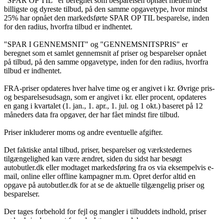
"SPAR OP TIL" er beregnet som besparelsen opnået mellem de
billigste og dyreste tilbud, på den samme opgavetype, hvor mindst
25% har opnået den markedsførte SPAR OP TIL besparelse, inden
for den radius, hvorfra tilbud er indhentet.
"SPAR I GENNEMSNIT" og "GENNEMSNITSPRIS" er
beregnet som et samlet gennemsnit af priser og besparelser opnået
på tilbud, på den samme opgavetype, inden for den radius, hvorfra
tilbud er indhentet.
FRA-priser opdateres hver halve time og er angivet i kr. Øvrige pris-
og besparelsesudsagn, som er angivet i kr. eller procent, opdateres
en gang i kvartalet (1. jan., 1. apr., 1. jul. og 1 okt.) baseret på 12
måneders data fra opgaver, der har fået mindst fire tilbud.
Priser inkluderer moms og andre eventuelle afgifter.
Det faktiske antal tilbud, priser, besparelser og værkstedernes
tilgængelighed kan være ændret, siden du sidst har besøgt
autobutler.dk eller modtaget markedsføring fra os via eksempelvis e-
mail, online eller offline kampagner m.m. Opret derfor altid en
opgave på autobutler.dk for at se de aktuelle tilgængelig priser og
besparelser.
Der tages forbehold for fejl og mangler i tilbuddets indhold, priser