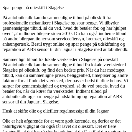
Spar penge på olieskift i Slagelse
På autobutler.dk kan du sammenligne tilbud på olieskift fra
professionelle mekanikere i Slagelse og spar penge. Vi tilbyder
gennemsigtige tilbud, så du ved, hvad du betaler for, og har hjulpet
over 1,2 millioner bilejere siden 2010. Du kan også indhente tilbud
på andre bilreparationer som serviceeftersyn, bremser, olieskift og
anhængertræk. Bestil trygt online og spar penge på udskiftning og
reparation af ABS sensor til din Jaguar i Slagelse med autobutler.dk.
Sammenlign tilbud fra lokale værksteder i Slagelse på olieskift
På autobutler.dk kan du sammenligne tilbud fra lokale værksteder i
Slagelse på olieskift, og find den bedste pris. Når du har modtaget
tilbud, kan du sammenligne priser, beliggenhed, timepriser og andre
faktorer for at finde det værksted, der passer bedst til dine behov. Vi
sørger for gennemsigtighed og tryghed, så du ved præcis, hvad du
betaler for, når du kører fra værkstedet. Indhent tilbud på
autobutler.dk og spar penge på udskiftning og reparation af ABS
sensor til din Jaguar i Slagelse.
Husk at skifte olie og oliefilter regelmæssigt til din Jaguar
Olie er helt afgørende for at være godt kørende, og derfor er det
naturligvis vigtigt at du også får lavet dit olieskift. Det er flere
årsager til, at det har så stor betydning at du få skiftet din motorolie