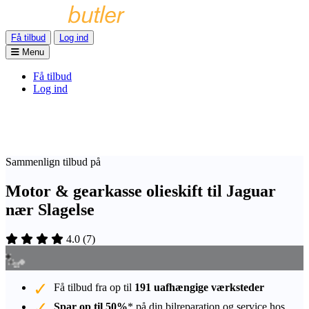
Få tilbud
Log ind
Menu
Få tilbud
Log ind
Sammenlign tilbud på
Motor & gearkasse olieskift til Jaguar
nær Slagelse
4.0
(
7
)
Få tilbud fra op til
191 uafhængige værksteder
Spar op til 50%
* på din bilreparation og service hos