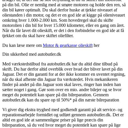
på din bil. Olie er nemlig med at smøre motoren og holde den ren, så
din bil kører optimalt. Du skal derfor huske at tjekke niveauet af
oliestanden i din motor, og det er en god ide at kigge på olieniveauet
omkring hver 1.000-2.000 km. Som hovedregel skal du skifte
motorolien i din bil for hver 15.000 kilometer, eller en gang om året.
Når du får lavet dit olieskift, er det i den forbindelse en god ide at få
tjekket om du skal have skiftet oliefilter.
Du kan læse mere om
Motor & gearkasse olieskift
her
Din sikkerhed med autobutler.dk
Med værkstedstilbud fra autobutler.dk har du altid dine tilbud på
skrift. Du har derfor altid overblik over hvad der bliver lavet på din
Jaguar. Det er din garanti for at der ikke kommer en uventet regning,
når du skal afhente din Jaguar fra værkstedet. Hvis mekanikeren
finder på andet på din Jaguar som skal laves, ringer han inden han
sætter noget i gang. Gør som over en mio. andre bilejer og se hvor
meget du potentielt kan spare på din bilreparation. Gennem
autobutler.dk kan du spare op til 50%* på din næste bilreparation
Vi giver dig ekstra tryghed med godkendt garanti på alt service- og
reparationsarbejde formidlet og udført gennem autobutler.dk. Det er
altid en god ide at sammenligne priser på lige præcis din
bilreparation, så du ved hvor meget du potentielt kan spare på lige