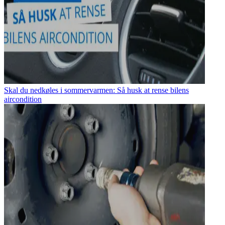
Skal du nedkøles i sommervarmen: Så husk at rense bilens
aircondition