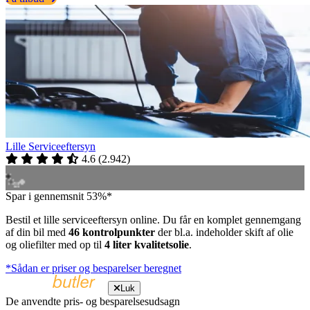
Lille Serviceeftersyn
4.6
(
2.942
)
Spar i gennemsnit 53%*
Bestil et lille serviceeftersyn online. Du får en komplet gennemgang
af din bil med
46 kontrolpunkter
der bl.a. indeholder skift af olie
og oliefilter med op til
4 liter kvalitetsolie
.
*Sådan er priser og besparelser beregnet
Luk
De anvendte pris- og besparelsesudsagn