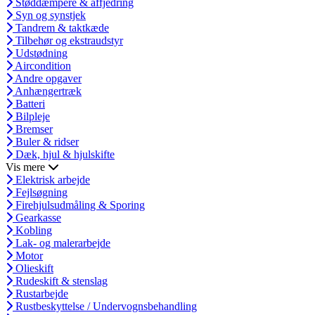
Støddæmpere & affjedring
Syn og synstjek
Tandrem & taktkæde
Tilbehør og ekstraudstyr
Udstødning
Aircondition
Andre opgaver
Anhængertræk
Batteri
Bilpleje
Bremser
Buler & ridser
Dæk, hjul & hjulskifte
Vis mere
Elektrisk arbejde
Fejlsøgning
Firehjulsudmåling & Sporing
Gearkasse
Kobling
Lak- og malerarbejde
Motor
Olieskift
Rudeskift & stenslag
Rustarbejde
Rustbeskyttelse / Undervognsbehandling