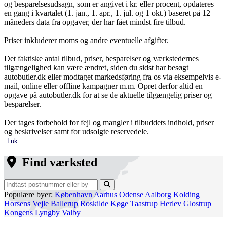
og besparelsesudsagn, som er angivet i kr. eller procent, opdateres
en gang i kvartalet (1. jan., 1. apr., 1. jul. og 1 okt.) baseret på 12
måneders data fra opgaver, der har fået mindst fire tilbud.
Priser inkluderer moms og andre eventuelle afgifter.
Det faktiske antal tilbud, priser, besparelser og værkstedernes
tilgængelighed kan være ændret, siden du sidst har besøgt
autobutler.dk eller modtaget markedsføring fra os via eksempelvis e-
mail, online eller offline kampagner m.m. Opret derfor altid en
opgave på autobutler.dk for at se de aktuelle tilgængelig priser og
besparelser.
Der tages forbehold for fejl og mangler i tilbuddets indhold, priser
og beskrivelser samt for udsolgte reservedele.
Luk
Find værksted
Populære byer:
København
Aarhus
Odense
Aalborg
Kolding
Horsens
Vejle
Ballerup
Roskilde
Køge
Taastrup
Herlev
Glostrup
Kongens Lyngby
Valby