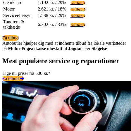
Gearkasse
1.192 kr. / 29%
Få tilbud
Motor
2.621 kr. / 18%
Få tilbud
Serviceeftersyn
1.538 kr. / 29%
Få tilbud
Tandrem &
6.302 kr. / 33%
Få tilbud
taktkæde
Få tilbud
Autobutler hjælper dig med at indhente tilbud fra lokale værksteder
på
Motor & gearkasse olieskift
til
Jaguar
nær
Slagelse
Mest populære service og reparationer
Lige nu priser fra 500 kr.*
Få tilbud