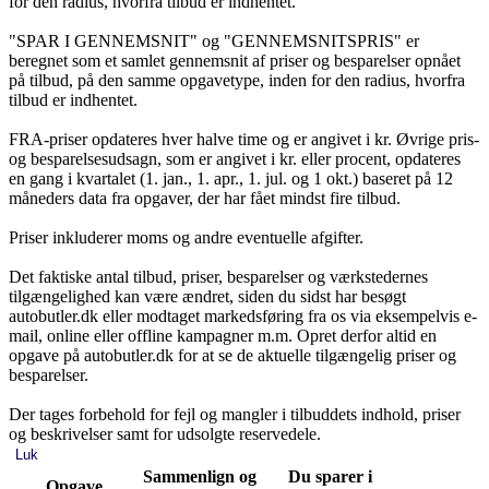
for den radius, hvorfra tilbud er indhentet.
"SPAR I GENNEMSNIT" og "GENNEMSNITSPRIS" er
beregnet som et samlet gennemsnit af priser og besparelser opnået
på tilbud, på den samme opgavetype, inden for den radius, hvorfra
tilbud er indhentet.
FRA-priser opdateres hver halve time og er angivet i kr. Øvrige pris-
og besparelsesudsagn, som er angivet i kr. eller procent, opdateres
en gang i kvartalet (1. jan., 1. apr., 1. jul. og 1 okt.) baseret på 12
måneders data fra opgaver, der har fået mindst fire tilbud.
Priser inkluderer moms og andre eventuelle afgifter.
Det faktiske antal tilbud, priser, besparelser og værkstedernes
tilgængelighed kan være ændret, siden du sidst har besøgt
autobutler.dk eller modtaget markedsføring fra os via eksempelvis e-
mail, online eller offline kampagner m.m. Opret derfor altid en
opgave på autobutler.dk for at se de aktuelle tilgængelig priser og
besparelser.
Der tages forbehold for fejl og mangler i tilbuddets indhold, priser
og beskrivelser samt for udsolgte reservedele.
Luk
Sammenlign og
Du sparer i
Opgave