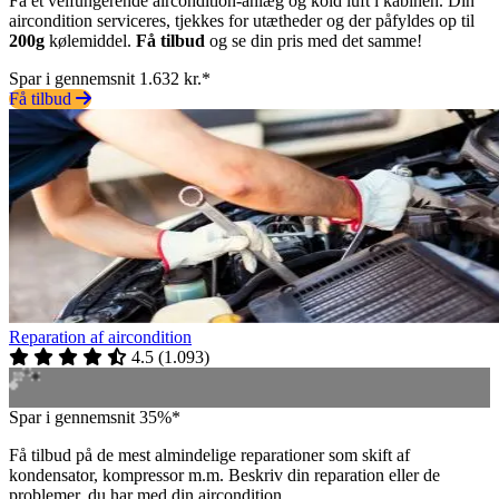
Få et velfungerende aircondition-anlæg og kold luft i kabinen. Din
aircondition serviceres, tjekkes for utætheder og der påfyldes op til
200g
kølemiddel.
Få tilbud
og se din pris med det samme!
Spar i gennemsnit 1.632 kr.*
Få tilbud
Reparation af aircondition
4.5
(
1.093
)
Spar i gennemsnit 35%*
Få tilbud på de mest almindelige reparationer som skift af
kondensator, kompressor m.m. Beskriv din reparation eller de
problemer, du har med din aircondition.