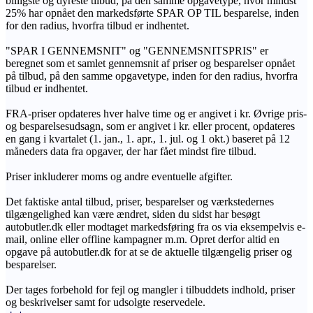
billigste og dyreste tilbud, på den samme opgavetype, hvor mindst
25% har opnået den markedsførte SPAR OP TIL besparelse, inden
for den radius, hvorfra tilbud er indhentet.
"SPAR I GENNEMSNIT" og "GENNEMSNITSPRIS" er
beregnet som et samlet gennemsnit af priser og besparelser opnået
på tilbud, på den samme opgavetype, inden for den radius, hvorfra
tilbud er indhentet.
FRA-priser opdateres hver halve time og er angivet i kr. Øvrige pris-
og besparelsesudsagn, som er angivet i kr. eller procent, opdateres
en gang i kvartalet (1. jan., 1. apr., 1. jul. og 1 okt.) baseret på 12
måneders data fra opgaver, der har fået mindst fire tilbud.
Priser inkluderer moms og andre eventuelle afgifter.
Det faktiske antal tilbud, priser, besparelser og værkstedernes
tilgængelighed kan være ændret, siden du sidst har besøgt
autobutler.dk eller modtaget markedsføring fra os via eksempelvis e-
mail, online eller offline kampagner m.m. Opret derfor altid en
opgave på autobutler.dk for at se de aktuelle tilgængelig priser og
besparelser.
Der tages forbehold for fejl og mangler i tilbuddets indhold, priser
og beskrivelser samt for udsolgte reservedele.