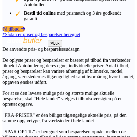
Autobutler
Bestil tid online
med prismatch og 3 års godkendt
garanti
Få tilbud
*Sådan er priser og besparelser beregnet
Luk
De anvendte pris- og besparelsesudsagn
De oplyste priser og besparelser er baseret på tilbud fra værksteder
tilmeldt Autobutler og deres egne, individuelle priser. Antal tilbud,
priser og besparelser kan variere afhængig af bilmærke, model,
årgang, værkstedernes tilgængelighed samt hvornår og hvor i landet,
opgaven ønskes udført.
For at se den laveste mulige pris og største mulige aktuelle
besparelse, skal “Hele landet” vælges i tilbudsoversigten på en
oprettet opgave.
"FRA-PRISER" er den billigst tilgængelige aktuelle pris, på den
samme opgavetype, fra værksteder i hele landet.
"SPAR OP TIL" er beregnet som besparelsen opnået mellem de