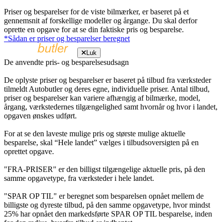
Priser og besparelser for de viste bilmærker, er baseret på et
gennemsnit af forskellige modeller og årgange. Du skal derfor
oprette en opgave for at se din faktiske pris og besparelse.
*Sådan er priser og besparelser beregnet
Luk
De anvendte pris- og besparelsesudsagn
De oplyste priser og besparelser er baseret på tilbud fra værksteder
tilmeldt Autobutler og deres egne, individuelle priser. Antal tilbud,
priser og besparelser kan variere afhængig af bilmærke, model,
årgang, værkstedernes tilgængelighed samt hvornår og hvor i landet,
opgaven ønskes udført.
For at se den laveste mulige pris og største mulige aktuelle
besparelse, skal “Hele landet” vælges i tilbudsoversigten på en
oprettet opgave.
"FRA-PRISER" er den billigst tilgængelige aktuelle pris, på den
samme opgavetype, fra værksteder i hele landet.
"SPAR OP TIL" er beregnet som besparelsen opnået mellem de
billigste og dyreste tilbud, på den samme opgavetype, hvor mindst
25% har opnået den markedsførte SPAR OP TIL besparelse, inden