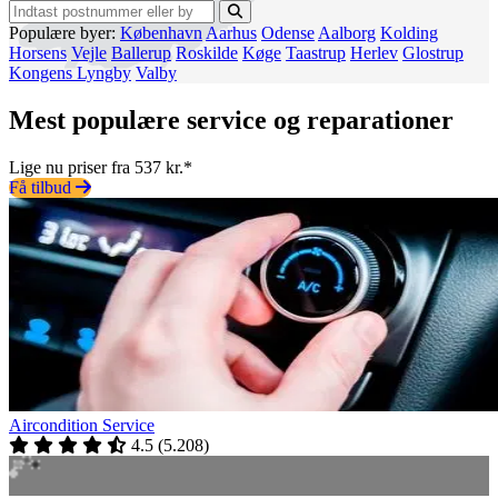
Populære byer:
København
Aarhus
Odense
Aalborg
Kolding
Horsens
Vejle
Ballerup
Roskilde
Køge
Taastrup
Herlev
Glostrup
Kongens Lyngby
Valby
Mest populære service og reparationer
Lige nu priser fra 537 kr.*
Få tilbud
Aircondition Service
4.5
(
5.208
)