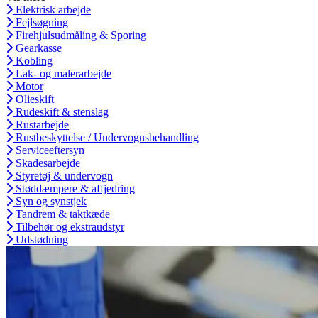
Elektrisk arbejde
Fejlsøgning
Firehjulsudmåling & Sporing
Gearkasse
Kobling
Lak- og malerarbejde
Motor
Olieskift
Rudeskift & stenslag
Rustarbejde
Rustbeskyttelse / Undervognsbehandling
Serviceeftersyn
Skadesarbejde
Styretøj & undervogn
Støddæmpere & affjedring
Syn og synstjek
Tandrem & taktkæde
Tilbehør og ekstraudstyr
Udstødning