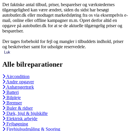
Det faktiske antal tilbud, priser, besparelser og værkstedernes
tilgængelighed kan være ændret, siden du sidst har besøgt
autobutler.dk eller modtaget markedsføring fra os via eksempelvis e-
mail, online eller offline kampagner m.m. Opret derfor altid en
opgave på autobutler.dk for at se de aktuelle tilgængelig priser og
besparelser.
Der tages forbehold for fejl og mangler i tilbuddets indhold, priser
og beskrivelser samt for udsolgte reservedele.
Luk
Alle bilreparationer
Aircondition
Andre opgaver
Anhængertræk
Batteri
Bilpleje
Bremser
Buler & ridser
Dæk, hjul & hjulskifte
Elektrisk arbejde
Fejlsøgning
Firehjulsudmåling & Sporing