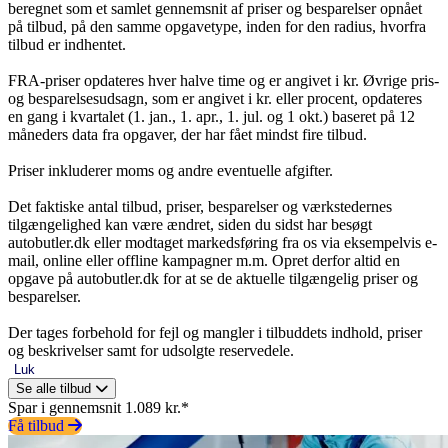
beregnet som et samlet gennemsnit af priser og besparelser opnået
på tilbud, på den samme opgavetype, inden for den radius, hvorfra
tilbud er indhentet.
FRA-priser opdateres hver halve time og er angivet i kr. Øvrige pris-
og besparelsesudsagn, som er angivet i kr. eller procent, opdateres
en gang i kvartalet (1. jan., 1. apr., 1. jul. og 1 okt.) baseret på 12
måneders data fra opgaver, der har fået mindst fire tilbud.
Priser inkluderer moms og andre eventuelle afgifter.
Det faktiske antal tilbud, priser, besparelser og værkstedernes
tilgængelighed kan være ændret, siden du sidst har besøgt
autobutler.dk eller modtaget markedsføring fra os via eksempelvis e-
mail, online eller offline kampagner m.m. Opret derfor altid en
opgave på autobutler.dk for at se de aktuelle tilgængelig priser og
besparelser.
Der tages forbehold for fejl og mangler i tilbuddets indhold, priser
og beskrivelser samt for udsolgte reservedele.
Luk
Se alle tilbud
Spar i gennemsnit 1.089 kr.*
Få tilbud