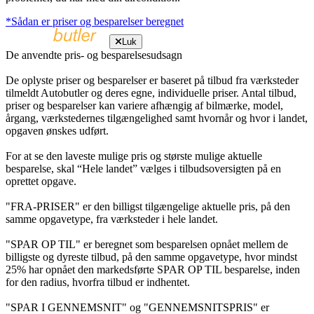
*Sådan er priser og besparelser beregnet
Luk
De anvendte pris- og besparelsesudsagn
De oplyste priser og besparelser er baseret på tilbud fra værksteder
tilmeldt Autobutler og deres egne, individuelle priser. Antal tilbud,
priser og besparelser kan variere afhængig af bilmærke, model,
årgang, værkstedernes tilgængelighed samt hvornår og hvor i landet,
opgaven ønskes udført.
For at se den laveste mulige pris og største mulige aktuelle
besparelse, skal “Hele landet” vælges i tilbudsoversigten på en
oprettet opgave.
"FRA-PRISER" er den billigst tilgængelige aktuelle pris, på den
samme opgavetype, fra værksteder i hele landet.
"SPAR OP TIL" er beregnet som besparelsen opnået mellem de
billigste og dyreste tilbud, på den samme opgavetype, hvor mindst
25% har opnået den markedsførte SPAR OP TIL besparelse, inden
for den radius, hvorfra tilbud er indhentet.
"SPAR I GENNEMSNIT" og "GENNEMSNITSPRIS" er