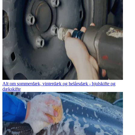
Alt om sommerdæk, vinterdæk og helårsdæk - hjulskifte og
dækskifte