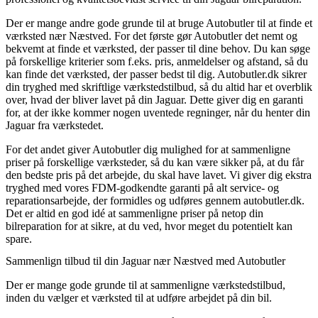
Der er mange andre gode grunde til at bruge Autobutler til at finde et
værksted nær Næstved. For det første gør Autobutler det nemt og
bekvemt at finde et værksted, der passer til dine behov. Du kan søge
på forskellige kriterier som f.eks. pris, anmeldelser og afstand, så du
kan finde det værksted, der passer bedst til dig. Autobutler.dk sikrer
din tryghed med skriftlige værkstedstilbud, så du altid har et overblik
over, hvad der bliver lavet på din Jaguar. Dette giver dig en garanti
for, at der ikke kommer nogen uventede regninger, når du henter din
Jaguar fra værkstedet.
For det andet giver Autobutler dig mulighed for at sammenligne
priser på forskellige værksteder, så du kan være sikker på, at du får
den bedste pris på det arbejde, du skal have lavet. Vi giver dig ekstra
tryghed med vores FDM-godkendte garanti på alt service- og
reparationsarbejde, der formidles og udføres gennem autobutler.dk.
Det er altid en god idé at sammenligne priser på netop din
bilreparation for at sikre, at du ved, hvor meget du potentielt kan
spare.
Sammenlign tilbud til din Jaguar nær Næstved med Autobutler
Der er mange gode grunde til at sammenligne værkstedstilbud,
inden du vælger et værksted til at udføre arbejdet på din bil.