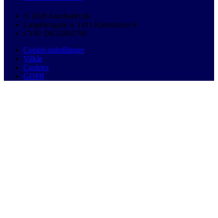
© 2026 Autobutler.dk
Langebrogade 4, 1411 København K
CVR: DK32891799
Cookie-indstillinger
Vilkår
Cookies
GDPR