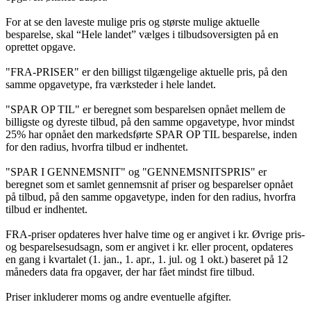
For at se den laveste mulige pris og største mulige aktuelle
besparelse, skal “Hele landet” vælges i tilbudsoversigten på en
oprettet opgave.
"FRA-PRISER" er den billigst tilgængelige aktuelle pris, på den
samme opgavetype, fra værksteder i hele landet.
"SPAR OP TIL" er beregnet som besparelsen opnået mellem de
billigste og dyreste tilbud, på den samme opgavetype, hvor mindst
25% har opnået den markedsførte SPAR OP TIL besparelse, inden
for den radius, hvorfra tilbud er indhentet.
"SPAR I GENNEMSNIT" og "GENNEMSNITSPRIS" er
beregnet som et samlet gennemsnit af priser og besparelser opnået
på tilbud, på den samme opgavetype, inden for den radius, hvorfra
tilbud er indhentet.
FRA-priser opdateres hver halve time og er angivet i kr. Øvrige pris-
og besparelsesudsagn, som er angivet i kr. eller procent, opdateres
en gang i kvartalet (1. jan., 1. apr., 1. jul. og 1 okt.) baseret på 12
måneders data fra opgaver, der har fået mindst fire tilbud.
Priser inkluderer moms og andre eventuelle afgifter.