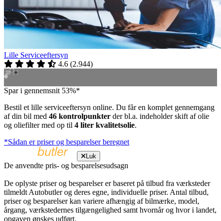
Lille Serviceeftersyn
4.6
(
2.944
)
Spar i gennemsnit 53%*
Bestil et lille serviceeftersyn online. Du får en komplet gennemgang
af din bil med
46 kontrolpunkter
der bl.a. indeholder skift af olie
og oliefilter med op til
4 liter kvalitetsolie
.
*Sådan er priser og besparelser beregnet
Luk
De anvendte pris- og besparelsesudsagn
De oplyste priser og besparelser er baseret på tilbud fra værksteder
tilmeldt Autobutler og deres egne, individuelle priser. Antal tilbud,
priser og besparelser kan variere afhængig af bilmærke, model,
årgang, værkstedernes tilgængelighed samt hvornår og hvor i landet,
opgaven ønskes udført.