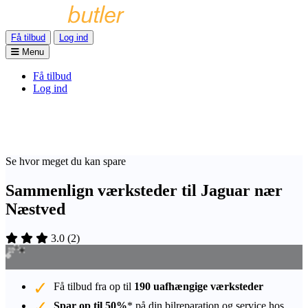
Få tilbud
Log ind
Menu
Få tilbud
Log ind
Se hvor meget du kan spare
Sammenlign værksteder til Jaguar nær
Næstved
3.0
(
2
)
Få tilbud fra op til
190 uafhængige værksteder
Spar op til 50%
* på din bilreparation og service hos