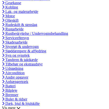
Gearkasse
Kobling
Lak- og malerarbejde
Motor
Olieskift
Rudeskift & stenslag
Rustarbejde
Rustbeskyttelse / Undervognsbehandling
Serviceeftersyn
Skadesarbejde
Styretøj & undervogn
Støddæmpere & affjedring
Syn og synstjek
Tandrem & taktkæde
Tilbehør og ekstraudstyr
Udstødning
Aircondition
Andre opgaver
Anhængertræk
Batteri
Bilpleje
Bremser
Buler & ridser
Dæk, hjul & hjulskifte
Vis mere