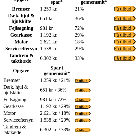
spar*
gennemsnit*
Bremser
1.259 kr.
21%
Få tilbud
Dæk, hjul &
651 kr.
36%
Få tilbud
hjulskifte
Fejlsøgning
981 kr.
72%
Få tilbud
Gearkasse
1.192 kr.
29%
Få tilbud
Motor
2.621 kr.
18%
Få tilbud
Serviceeftersyn
1.538 kr.
29%
Få tilbud
Tandrem &
6.302 kr.
33%
Få tilbud
taktkæde
Spar i
Opgave
gennemsnit*
Bremser
1.259 kr. / 21%
Få tilbud
Dæk, hjul &
651 kr. / 36%
Få tilbud
hjulskifte
Fejlsøgning
981 kr. / 72%
Få tilbud
Gearkasse
1.192 kr. / 29%
Få tilbud
Motor
2.621 kr. / 18%
Få tilbud
Serviceeftersyn
1.538 kr. / 29%
Få tilbud
Tandrem &
6.302 kr. / 33%
Få tilbud
taktkæde