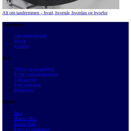
Alt om tandremmen – hvad, hvornår, hvordan og hvorfor
Autobutler
Om autobutler.dk
Presse
Kontakt
Info
*Priser og besparelser
FDM Værkstedskontrol
3 års garanti
Find værksted
Bilmærker
Bilråd
Blog
Bilens ABC
Bilens Wiki
Priser på reparation