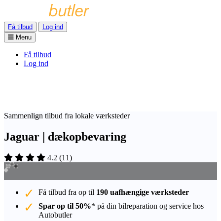
Få tilbud
Log ind
Menu
Få tilbud
Log ind
Sammenlign tilbud fra lokale værksteder
Jaguar | dækopbevaring
4.2
(
11
)
Få tilbud fra op til
190 uafhængige værksteder
Spar op til 50%
* på din bilreparation og service hos
Autobutler