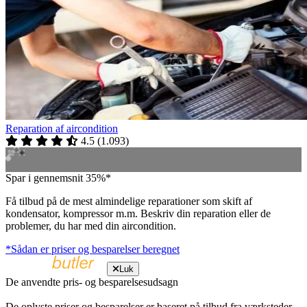
Reparation af aircondition
4.5
(
1.093
)
Spar i gennemsnit 35%*
Få tilbud på de mest almindelige reparationer som skift af
kondensator, kompressor m.m. Beskriv din reparation eller de
problemer, du har med din aircondition.
*Sådan er priser og besparelser beregnet
Luk
De anvendte pris- og besparelsesudsagn
De oplyste priser og besparelser er baseret på tilbud fra værksteder