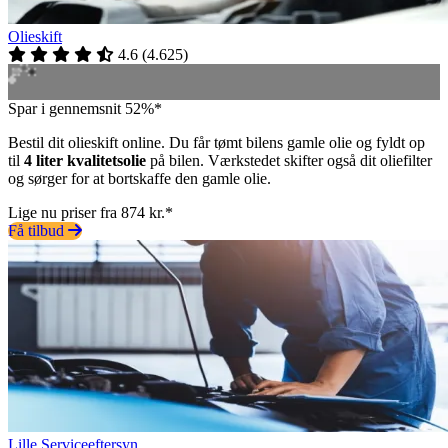
Olieskift
4.6
(
4.625
)
Spar i gennemsnit 52%*
Bestil dit olieskift online. Du får tømt bilens gamle olie og fyldt op
til
4 liter kvalitetsolie
på bilen. Værkstedet skifter også dit oliefilter
og sørger for at bortskaffe den gamle olie.
Lige nu priser fra 874 kr.*
Få tilbud
Lille Serviceeftersyn