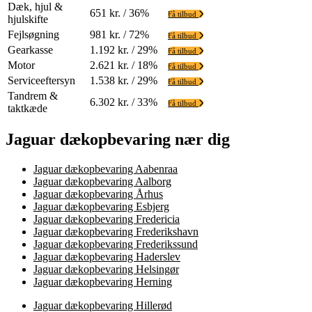
Dæk, hjul &
651 kr. / 36%
Få tilbud
hjulskifte
Fejlsøgning
981 kr. / 72%
Få tilbud
Gearkasse
1.192 kr. / 29%
Få tilbud
Motor
2.621 kr. / 18%
Få tilbud
Serviceeftersyn
1.538 kr. / 29%
Få tilbud
Tandrem &
6.302 kr. / 33%
Få tilbud
taktkæde
Jaguar dækopbevaring nær dig
Jaguar dækopbevaring Aabenraa
Jaguar dækopbevaring Aalborg
Jaguar dækopbevaring Århus
Jaguar dækopbevaring Esbjerg
Jaguar dækopbevaring Fredericia
Jaguar dækopbevaring Frederikshavn
Jaguar dækopbevaring Frederikssund
Jaguar dækopbevaring Haderslev
Jaguar dækopbevaring Helsingør
Jaguar dækopbevaring Herning
Jaguar dækopbevaring Hillerød