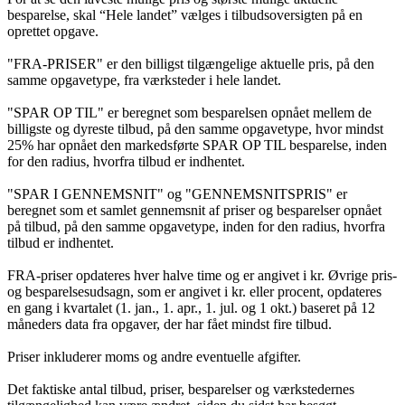
besparelse, skal “Hele landet” vælges i tilbudsoversigten på en
oprettet opgave.
"FRA-PRISER" er den billigst tilgængelige aktuelle pris, på den
samme opgavetype, fra værksteder i hele landet.
"SPAR OP TIL" er beregnet som besparelsen opnået mellem de
billigste og dyreste tilbud, på den samme opgavetype, hvor mindst
25% har opnået den markedsførte SPAR OP TIL besparelse, inden
for den radius, hvorfra tilbud er indhentet.
"SPAR I GENNEMSNIT" og "GENNEMSNITSPRIS" er
beregnet som et samlet gennemsnit af priser og besparelser opnået
på tilbud, på den samme opgavetype, inden for den radius, hvorfra
tilbud er indhentet.
FRA-priser opdateres hver halve time og er angivet i kr. Øvrige pris-
og besparelsesudsagn, som er angivet i kr. eller procent, opdateres
en gang i kvartalet (1. jan., 1. apr., 1. jul. og 1 okt.) baseret på 12
måneders data fra opgaver, der har fået mindst fire tilbud.
Priser inkluderer moms og andre eventuelle afgifter.
Det faktiske antal tilbud, priser, besparelser og værkstedernes