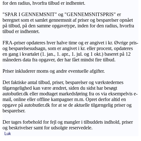
for den radius, hvorfra tilbud er indhentet.
"SPAR I GENNEMSNIT" og "GENNEMSNITSPRIS" er
beregnet som et samlet gennemsnit af priser og besparelser opnået
på tilbud, på den samme opgavetype, inden for den radius, hvorfra
tilbud er indhentet.
FRA-priser opdateres hver halve time og er angivet i kr. Øvrige pris-
og besparelsesudsagn, som er angivet i kr. eller procent, opdateres
en gang i kvartalet (1. jan., 1. apr., 1. jul. og 1 okt.) baseret på 12
måneders data fra opgaver, der har fået mindst fire tilbud.
Priser inkluderer moms og andre eventuelle afgifter.
Det faktiske antal tilbud, priser, besparelser og værkstedernes
tilgængelighed kan være ændret, siden du sidst har besøgt
autobutler.dk eller modtaget markedsføring fra os via eksempelvis e-
mail, online eller offline kampagner m.m. Opret derfor altid en
opgave på autobutler.dk for at se de aktuelle tilgængelig priser og
besparelser.
Der tages forbehold for fejl og mangler i tilbuddets indhold, priser
og beskrivelser samt for udsolgte reservedele.
Luk