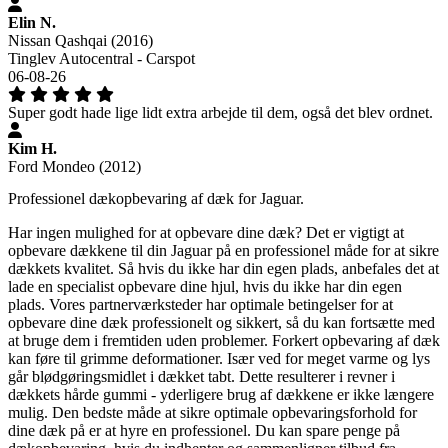
Elin N.
Nissan Qashqai (2016)
Tinglev Autocentral - Carspot
06-08-26
Super godt hade lige lidt extra arbejde til dem, også det blev ordnet.
Kim H.
Ford Mondeo (2012)
Professionel dækopbevaring af dæk for Jaguar.
Har ingen mulighed for at opbevare dine dæk? Det er vigtigt at
opbevare dækkene til din Jaguar på en professionel måde for at sikre
dækkets kvalitet. Så hvis du ikke har din egen plads, anbefales det at
lade en specialist opbevare dine hjul, hvis du ikke har din egen
plads. Vores partnerværksteder har optimale betingelser for at
opbevare dine dæk professionelt og sikkert, så du kan fortsætte med
at bruge dem i fremtiden uden problemer. Forkert opbevaring af dæk
kan føre til grimme deformationer. Især ved for meget varme og lys
går blødgøringsmidlet i dækket tabt. Dette resulterer i revner i
dækkets hårde gummi - yderligere brug af dækkene er ikke længere
mulig. Den bedste måde at sikre optimale opbevaringsforhold for
dine dæk på er at hyre en professionel. Du kan spare penge på