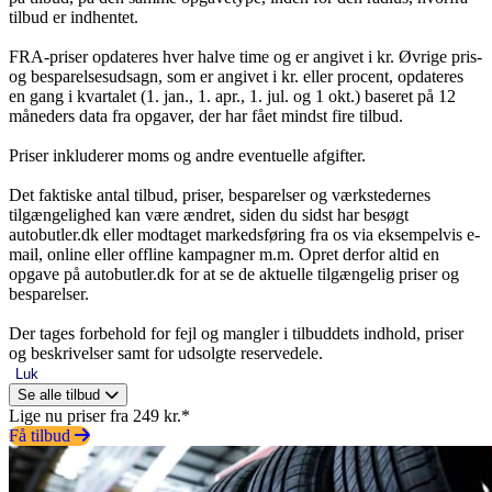
tilbud er indhentet.
FRA-priser opdateres hver halve time og er angivet i kr. Øvrige pris-
og besparelsesudsagn, som er angivet i kr. eller procent, opdateres
en gang i kvartalet (1. jan., 1. apr., 1. jul. og 1 okt.) baseret på 12
måneders data fra opgaver, der har fået mindst fire tilbud.
Priser inkluderer moms og andre eventuelle afgifter.
Det faktiske antal tilbud, priser, besparelser og værkstedernes
tilgængelighed kan være ændret, siden du sidst har besøgt
autobutler.dk eller modtaget markedsføring fra os via eksempelvis e-
mail, online eller offline kampagner m.m. Opret derfor altid en
opgave på autobutler.dk for at se de aktuelle tilgængelig priser og
besparelser.
Der tages forbehold for fejl og mangler i tilbuddets indhold, priser
og beskrivelser samt for udsolgte reservedele.
Luk
Se alle tilbud
Lige nu priser fra 249 kr.*
Få tilbud