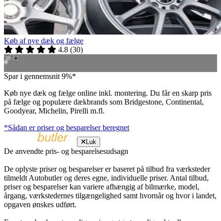
Køb af nye dæk og fælge
4.8
(
30
)
Spar i gennemsnit 9%*
Køb nye dæk og fælge online inkl. montering. Du får en skarp pris
på fælge og populære dækbrands som Bridgestone, Continental,
Goodyear, Michelin, Pirelli m.fl.
*Sådan er priser og besparelser beregnet
Luk
De anvendte pris- og besparelsesudsagn
De oplyste priser og besparelser er baseret på tilbud fra værksteder
tilmeldt Autobutler og deres egne, individuelle priser. Antal tilbud,
priser og besparelser kan variere afhængig af bilmærke, model,
årgang, værkstedernes tilgængelighed samt hvornår og hvor i landet,
opgaven ønskes udført.