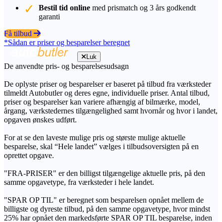
Bestil tid online
med prismatch og 3 års godkendt
garanti
Få tilbud
*Sådan er priser og besparelser beregnet
Luk
De anvendte pris- og besparelsesudsagn
De oplyste priser og besparelser er baseret på tilbud fra værksteder
tilmeldt Autobutler og deres egne, individuelle priser. Antal tilbud,
priser og besparelser kan variere afhængig af bilmærke, model,
årgang, værkstedernes tilgængelighed samt hvornår og hvor i landet,
opgaven ønskes udført.
For at se den laveste mulige pris og største mulige aktuelle
besparelse, skal “Hele landet” vælges i tilbudsoversigten på en
oprettet opgave.
"FRA-PRISER" er den billigst tilgængelige aktuelle pris, på den
samme opgavetype, fra værksteder i hele landet.
"SPAR OP TIL" er beregnet som besparelsen opnået mellem de
billigste og dyreste tilbud, på den samme opgavetype, hvor mindst
25% har opnået den markedsførte SPAR OP TIL besparelse, inden