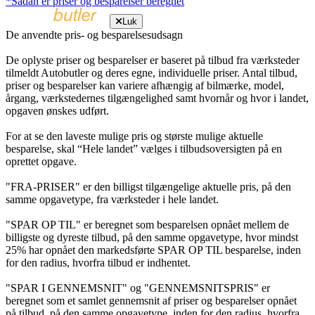
*Sådan er priser og besparelser beregnet
Luk
De anvendte pris- og besparelsesudsagn
De oplyste priser og besparelser er baseret på tilbud fra værksteder
tilmeldt Autobutler og deres egne, individuelle priser. Antal tilbud,
priser og besparelser kan variere afhængig af bilmærke, model,
årgang, værkstedernes tilgængelighed samt hvornår og hvor i landet,
opgaven ønskes udført.
For at se den laveste mulige pris og største mulige aktuelle
besparelse, skal “Hele landet” vælges i tilbudsoversigten på en
oprettet opgave.
"FRA-PRISER" er den billigst tilgængelige aktuelle pris, på den
samme opgavetype, fra værksteder i hele landet.
"SPAR OP TIL" er beregnet som besparelsen opnået mellem de
billigste og dyreste tilbud, på den samme opgavetype, hvor mindst
25% har opnået den markedsførte SPAR OP TIL besparelse, inden
for den radius, hvorfra tilbud er indhentet.
"SPAR I GENNEMSNIT" og "GENNEMSNITSPRIS" er
beregnet som et samlet gennemsnit af priser og besparelser opnået
på tilbud, på den samme opgavetype, inden for den radius, hvorfra