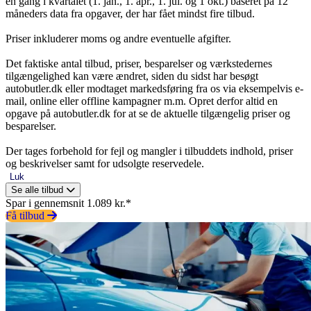
en gang i kvartalet (1. jan., 1. apr., 1. jul. og 1 okt.) baseret på 12
måneders data fra opgaver, der har fået mindst fire tilbud.
Priser inkluderer moms og andre eventuelle afgifter.
Det faktiske antal tilbud, priser, besparelser og værkstedernes
tilgængelighed kan være ændret, siden du sidst har besøgt
autobutler.dk eller modtaget markedsføring fra os via eksempelvis e-
mail, online eller offline kampagner m.m. Opret derfor altid en
opgave på autobutler.dk for at se de aktuelle tilgængelig priser og
besparelser.
Der tages forbehold for fejl og mangler i tilbuddets indhold, priser
og beskrivelser samt for udsolgte reservedele.
Luk
Se alle tilbud
Spar i gennemsnit 1.089 kr.*
Få tilbud