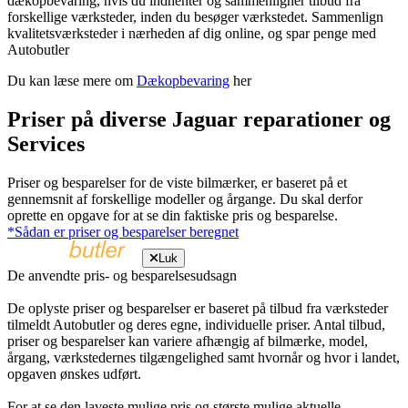
dækopbevaring, hvis du indhenter og sammenligner tilbud fra
forskellige værksteder, inden du besøger værkstedet. Sammenlign
kvalitetsværksteder i nærheden af dig online, og spar penge med
Autobutler
Du kan læse mere om
Dækopbevaring
her
Priser på diverse Jaguar reparationer og
Services
Priser og besparelser for de viste bilmærker, er baseret på et
gennemsnit af forskellige modeller og årgange. Du skal derfor
oprette en opgave for at se din faktiske pris og besparelse.
*Sådan er priser og besparelser beregnet
Luk
De anvendte pris- og besparelsesudsagn
De oplyste priser og besparelser er baseret på tilbud fra værksteder
tilmeldt Autobutler og deres egne, individuelle priser. Antal tilbud,
priser og besparelser kan variere afhængig af bilmærke, model,
årgang, værkstedernes tilgængelighed samt hvornår og hvor i landet,
opgaven ønskes udført.
For at se den laveste mulige pris og største mulige aktuelle