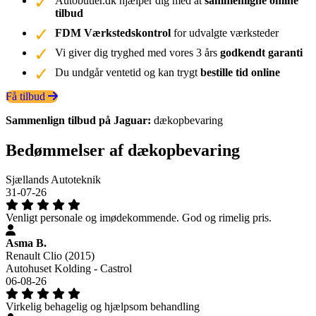
Autobutler.dk hjælper dig med at
sammenligne online
tilbud
FDM Værkstedskontrol
for udvalgte værksteder
Vi giver dig tryghed med vores 3 års
godkendt garanti
Du undgår ventetid og kan trygt
bestille tid online
Få tilbud
Sammenlign tilbud på Jaguar:
dækopbevaring
Bedømmelser af dækopbevaring
Sjællands Autoteknik
31-07-26
Venligt personale og imødekommende. God og rimelig pris.
Asma B.
Renault Clio (2015)
Autohuset Kolding - Castrol
06-08-26
Virkelig behagelig og hjælpsom behandling