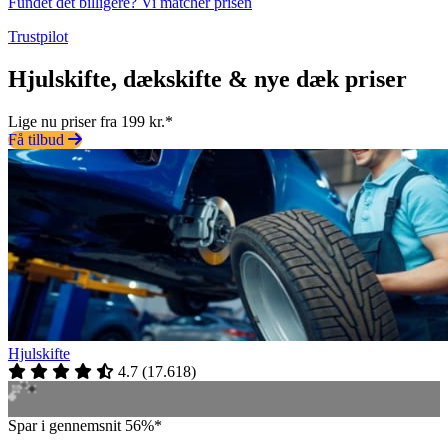
Fundet det billigere? Vi matcher prisen
Trustpilot
Hjulskifte, dækskifte & nye dæk priser
Lige nu priser fra 199 kr.*
Få tilbud
Hjulskifte
4.7
(
17.618
)
Spar i gennemsnit 56%*