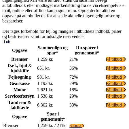
tilgængelighed kan være ændret, siden du sidst har besøgt
autobutler.dk eller modtaget markedsføring fra os via eksempelvis e-
mail, online eller offline kampagner m.m. Opret derfor altid en
opgave på autobutler.dk for at se de aktuelle tilgængelig priser og
besparelser.
Der tages forbehold for fejl og mangler i tilbuddets indhold, priser
og beskrivelser samt for udsolgte reservedele.
Luk
Sammenlign og
Du sparer i
Opgave
spar*
gennemsnit*
Bremser
1.259 kr.
21%
Få tilbud
Dæk, hjul &
651 kr.
36%
Få tilbud
hjulskifte
Fejlsøgning
981 kr.
72%
Få tilbud
Gearkasse
1.192 kr.
29%
Få tilbud
Motor
2.621 kr.
18%
Få tilbud
Serviceeftersyn
1.538 kr.
29%
Få tilbud
Tandrem &
6.302 kr.
33%
Få tilbud
taktkæde
Spar i
Opgave
gennemsnit*
Bremser
1.259 kr. / 21%
Få tilbud