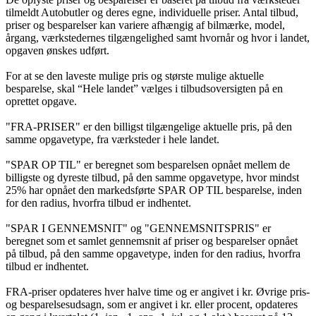
tilmeldt Autobutler og deres egne, individuelle priser. Antal tilbud,
priser og besparelser kan variere afhængig af bilmærke, model,
årgang, værkstedernes tilgængelighed samt hvornår og hvor i landet,
opgaven ønskes udført.
For at se den laveste mulige pris og største mulige aktuelle
besparelse, skal “Hele landet” vælges i tilbudsoversigten på en
oprettet opgave.
"FRA-PRISER" er den billigst tilgængelige aktuelle pris, på den
samme opgavetype, fra værksteder i hele landet.
"SPAR OP TIL" er beregnet som besparelsen opnået mellem de
billigste og dyreste tilbud, på den samme opgavetype, hvor mindst
25% har opnået den markedsførte SPAR OP TIL besparelse, inden
for den radius, hvorfra tilbud er indhentet.
"SPAR I GENNEMSNIT" og "GENNEMSNITSPRIS" er
beregnet som et samlet gennemsnit af priser og besparelser opnået
på tilbud, på den samme opgavetype, inden for den radius, hvorfra
tilbud er indhentet.
FRA-priser opdateres hver halve time og er angivet i kr. Øvrige pris-
og besparelsesudsagn, som er angivet i kr. eller procent, opdateres