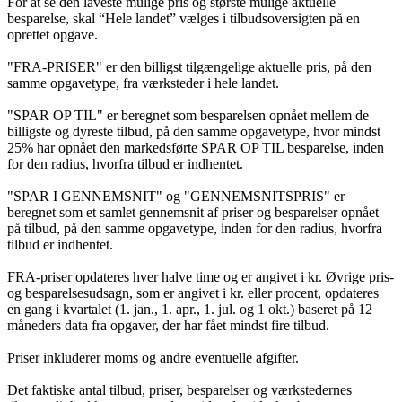
For at se den laveste mulige pris og største mulige aktuelle
besparelse, skal “Hele landet” vælges i tilbudsoversigten på en
oprettet opgave.
"FRA-PRISER" er den billigst tilgængelige aktuelle pris, på den
samme opgavetype, fra værksteder i hele landet.
"SPAR OP TIL" er beregnet som besparelsen opnået mellem de
billigste og dyreste tilbud, på den samme opgavetype, hvor mindst
25% har opnået den markedsførte SPAR OP TIL besparelse, inden
for den radius, hvorfra tilbud er indhentet.
"SPAR I GENNEMSNIT" og "GENNEMSNITSPRIS" er
beregnet som et samlet gennemsnit af priser og besparelser opnået
på tilbud, på den samme opgavetype, inden for den radius, hvorfra
tilbud er indhentet.
FRA-priser opdateres hver halve time og er angivet i kr. Øvrige pris-
og besparelsesudsagn, som er angivet i kr. eller procent, opdateres
en gang i kvartalet (1. jan., 1. apr., 1. jul. og 1 okt.) baseret på 12
måneders data fra opgaver, der har fået mindst fire tilbud.
Priser inkluderer moms og andre eventuelle afgifter.
Det faktiske antal tilbud, priser, besparelser og værkstedernes