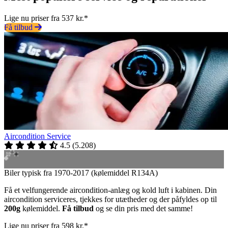
Lige nu priser fra 537 kr.*
Få tilbud
Aircondition Service
4.5
(
5.208
)
Biler typisk fra 1970-2017 (kølemiddel R134A)
Få et velfungerende aircondition-anlæg og kold luft i kabinen. Din
aircondition serviceres, tjekkes for utætheder og der påfyldes op til
200g
kølemiddel.
Få tilbud
og se din pris med det samme!
Lige nu priser fra 598 kr.*