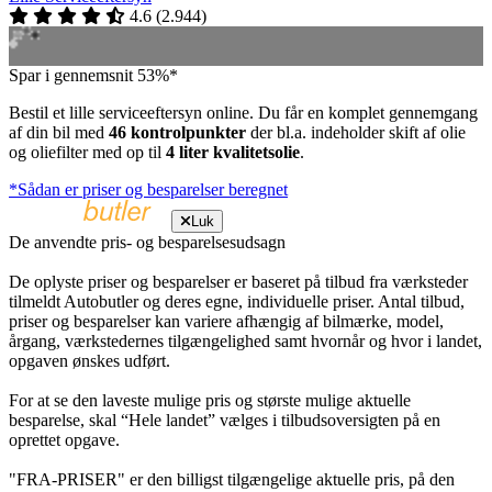
4.6
(
2.944
)
Spar i gennemsnit 53%*
Bestil et lille serviceeftersyn online. Du får en komplet gennemgang
af din bil med
46 kontrolpunkter
der bl.a. indeholder skift af olie
og oliefilter med op til
4 liter kvalitetsolie
.
*Sådan er priser og besparelser beregnet
Luk
De anvendte pris- og besparelsesudsagn
De oplyste priser og besparelser er baseret på tilbud fra værksteder
tilmeldt Autobutler og deres egne, individuelle priser. Antal tilbud,
priser og besparelser kan variere afhængig af bilmærke, model,
årgang, værkstedernes tilgængelighed samt hvornår og hvor i landet,
opgaven ønskes udført.
For at se den laveste mulige pris og største mulige aktuelle
besparelse, skal “Hele landet” vælges i tilbudsoversigten på en
oprettet opgave.
"FRA-PRISER" er den billigst tilgængelige aktuelle pris, på den