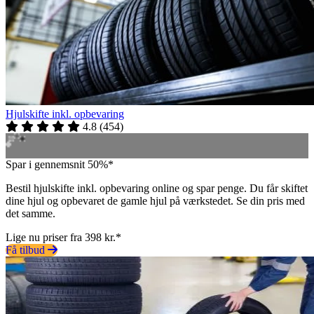
Hjulskifte inkl. opbevaring
4.8
(
454
)
Spar i gennemsnit 50%*
Bestil hjulskifte inkl. opbevaring online og spar penge. Du får skiftet
dine hjul og opbevaret de gamle hjul på værkstedet. Se din pris med
det samme.
Lige nu priser fra 398 kr.*
Få tilbud