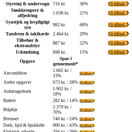
Styretøj & undervogn
716 kr.
30%
Få tilbud
Støddæmpere &
1.038 kr.
21%
Få tilbud
affjedring
Synstjek og lovpligtigt
982 kr.
68%
Få tilbud
syn
Tandrem & taktkæde
2.464 kr.
29%
Få tilbud
Tilbehør &
887 kr.
22%
Få tilbud
ekstraudstyr
Udstødning
698 kr.
15%
Få tilbud
Spar i
Opgave
gennemsnit*
1.602 kr. /
Aircondition
Få tilbud
33%
Andre opgaver
673 kr. / 28%
Få tilbud
1.902 kr. /
Anhængertræk
Få tilbud
18%
Batteri
282 kr. / 14%
Få tilbud
1.379 kr. /
Bilpleje
Få tilbud
70%
Bremser
746 kr. / 24%
Få tilbud
Dæk, hjul & hjulskifte
900 kr. / 43%
Få tilbud
Elektrisk arbejde
356 kr. / 29%