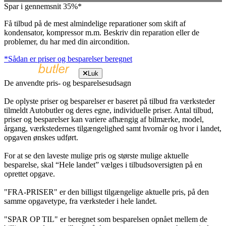
Spar i gennemsnit 35%*
Få tilbud på de mest almindelige reparationer som skift af
kondensator, kompressor m.m. Beskriv din reparation eller de
problemer, du har med din aircondition.
*Sådan er priser og besparelser beregnet
Luk
De anvendte pris- og besparelsesudsagn
De oplyste priser og besparelser er baseret på tilbud fra værksteder
tilmeldt Autobutler og deres egne, individuelle priser. Antal tilbud,
priser og besparelser kan variere afhængig af bilmærke, model,
årgang, værkstedernes tilgængelighed samt hvornår og hvor i landet,
opgaven ønskes udført.
For at se den laveste mulige pris og største mulige aktuelle
besparelse, skal “Hele landet” vælges i tilbudsoversigten på en
oprettet opgave.
"FRA-PRISER" er den billigst tilgængelige aktuelle pris, på den
samme opgavetype, fra værksteder i hele landet.
"SPAR OP TIL" er beregnet som besparelsen opnået mellem de