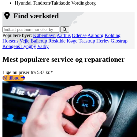
Hyundai Tandrem/Taktkæde Vordingborg
Find værksted
Populære byer:
København
Aarhus
Odense
Aalborg
Kolding
Horsens
Vejle
Ballerup
Roskilde
Køge
Taastrup
Herlev
Glostrup
Kongens Lyngby
Valby
Mest populære service og reparationer
Lige nu priser fra 537 kr.*
Få tilbud