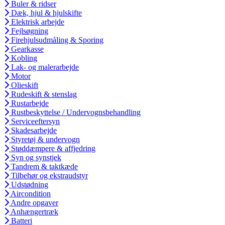
Buler & ridser
Dæk, hjul & hjulskifte
Elektrisk arbejde
Fejlsøgning
Firehjulsudmåling & Sporing
Gearkasse
Kobling
Lak- og malerarbejde
Motor
Olieskift
Rudeskift & stenslag
Rustarbejde
Rustbeskyttelse / Undervognsbehandling
Serviceeftersyn
Skadesarbejde
Styretøj & undervogn
Støddæmpere & affjedring
Syn og synstjek
Tandrem & taktkæde
Tilbehør og ekstraudstyr
Udstødning
Aircondition
Andre opgaver
Anhængertræk
Batteri