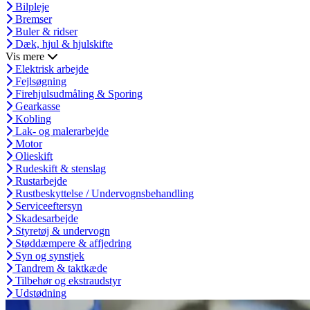
Bilpleje
Bremser
Buler & ridser
Dæk, hjul & hjulskifte
Vis mere
Elektrisk arbejde
Fejlsøgning
Firehjulsudmåling & Sporing
Gearkasse
Kobling
Lak- og malerarbejde
Motor
Olieskift
Rudeskift & stenslag
Rustarbejde
Rustbeskyttelse / Undervognsbehandling
Serviceeftersyn
Skadesarbejde
Styretøj & undervogn
Støddæmpere & affjedring
Syn og synstjek
Tandrem & taktkæde
Tilbehør og ekstraudstyr
Udstødning