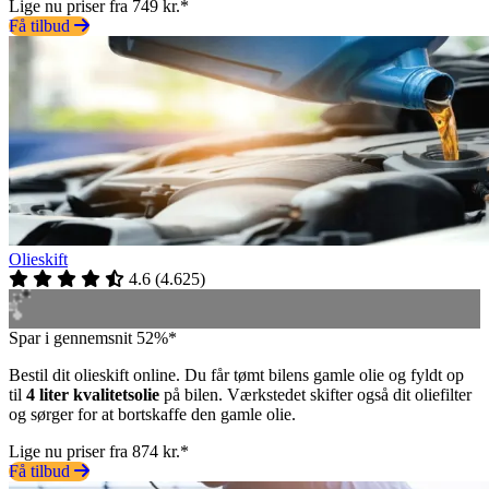
Lige nu priser fra 749 kr.*
Få tilbud
Olieskift
4.6
(
4.625
)
Spar i gennemsnit 52%*
Bestil dit olieskift online. Du får tømt bilens gamle olie og fyldt op
til
4 liter kvalitetsolie
på bilen. Værkstedet skifter også dit oliefilter
og sørger for at bortskaffe den gamle olie.
Lige nu priser fra 874 kr.*
Få tilbud