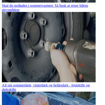
Skal du nedkøles i sommervarmen: Så husk at rense bilens
aircondition
Alt om sommerdæk, vinterdæk og helårsdæk - hjulskifte og
dækskifte