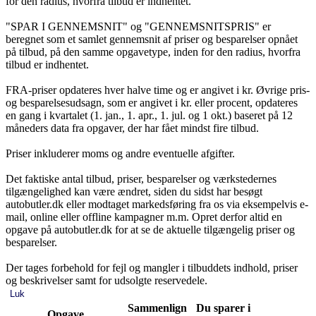
for den radius, hvorfra tilbud er indhentet.
"SPAR I GENNEMSNIT" og "GENNEMSNITSPRIS" er
beregnet som et samlet gennemsnit af priser og besparelser opnået
på tilbud, på den samme opgavetype, inden for den radius, hvorfra
tilbud er indhentet.
FRA-priser opdateres hver halve time og er angivet i kr. Øvrige pris-
og besparelsesudsagn, som er angivet i kr. eller procent, opdateres
en gang i kvartalet (1. jan., 1. apr., 1. jul. og 1 okt.) baseret på 12
måneders data fra opgaver, der har fået mindst fire tilbud.
Priser inkluderer moms og andre eventuelle afgifter.
Det faktiske antal tilbud, priser, besparelser og værkstedernes
tilgængelighed kan være ændret, siden du sidst har besøgt
autobutler.dk eller modtaget markedsføring fra os via eksempelvis e-
mail, online eller offline kampagner m.m. Opret derfor altid en
opgave på autobutler.dk for at se de aktuelle tilgængelig priser og
besparelser.
Der tages forbehold for fejl og mangler i tilbuddets indhold, priser
og beskrivelser samt for udsolgte reservedele.
Luk
Sammenlign
Du sparer i
Opgave