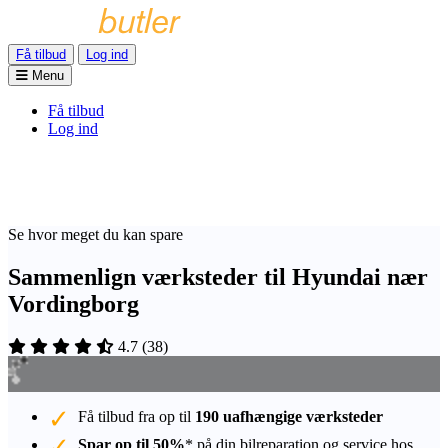
Få tilbud
Log ind
Menu
Få tilbud
Log ind
Se hvor meget du kan spare
Sammenlign værksteder til Hyundai nær
Vordingborg
4.7
(
38
)
Få tilbud fra op til
190 uafhængige værksteder
Spar op til 50%
* på din bilreparation og service hos