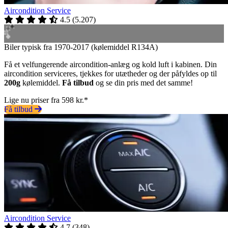
Aircondition Service
4.5
(
5.207
)
Biler typisk fra 1970-2017 (kølemiddel R134A)
Få et velfungerende aircondition-anlæg og kold luft i kabinen. Din
aircondition serviceres, tjekkes for utætheder og der påfyldes op til
200g
kølemiddel.
Få tilbud
og se din pris med det samme!
Lige nu priser fra 598 kr.*
Få tilbud
Aircondition Service
4.7
(
348
)