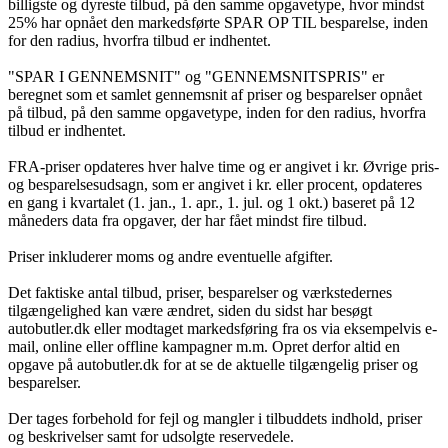
billigste og dyreste tilbud, på den samme opgavetype, hvor mindst
25% har opnået den markedsførte SPAR OP TIL besparelse, inden
for den radius, hvorfra tilbud er indhentet.
"SPAR I GENNEMSNIT" og "GENNEMSNITSPRIS" er
beregnet som et samlet gennemsnit af priser og besparelser opnået
på tilbud, på den samme opgavetype, inden for den radius, hvorfra
tilbud er indhentet.
FRA-priser opdateres hver halve time og er angivet i kr. Øvrige pris-
og besparelsesudsagn, som er angivet i kr. eller procent, opdateres
en gang i kvartalet (1. jan., 1. apr., 1. jul. og 1 okt.) baseret på 12
måneders data fra opgaver, der har fået mindst fire tilbud.
Priser inkluderer moms og andre eventuelle afgifter.
Det faktiske antal tilbud, priser, besparelser og værkstedernes
tilgængelighed kan være ændret, siden du sidst har besøgt
autobutler.dk eller modtaget markedsføring fra os via eksempelvis e-
mail, online eller offline kampagner m.m. Opret derfor altid en
opgave på autobutler.dk for at se de aktuelle tilgængelig priser og
besparelser.
Der tages forbehold for fejl og mangler i tilbuddets indhold, priser
og beskrivelser samt for udsolgte reservedele.