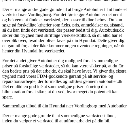
Der er mange andre gode grunde til at bruge Autobutler til at finde et
værksted nær Vordingborg. For det første gør Autobutler det nemt
og bekvemt at finde et værksted, der passer til dine behov. Du kan
søge på forskellige kriterier som f.eks. pris, anmeldelser og afstand,
så du kan finde det værksted, der passer bedst til dig. Autobutler.dk
sikrer din tryghed med skriftlige værkstedstilbud, så du altid har et
overblik over, hvad der bliver lavet på din Hyundai. Dette giver dig
en garanti for, at der ikke kommer nogen uventede regninger, når du
henter din Hyundai fra værkstedet.
For det andet giver Autobutler dig mulighed for at sammenligne
priser på forskellige værksteder, så du kan være sikker på, at du får
den bedste pris på det arbejde, du skal have lavet. Vi giver dig ekstra
tryghed med vores FDM-godkendte garanti på alt service- og
reparationsarbejde, der formidles og udføres gennem autobutler.dk.
Det er altid en god idé at sammenligne priser på netop din
bilreparation for at sikre, at du ved, hvor meget du potentielt kan
spare.
Sammenlign tilbud til din Hyundai nær Vordingborg med Autobutler
Der er mange gode grunde til at sammenligne værkstedstilbud,
inden du vælger et værksted til at udføre arbejdet på din bil.