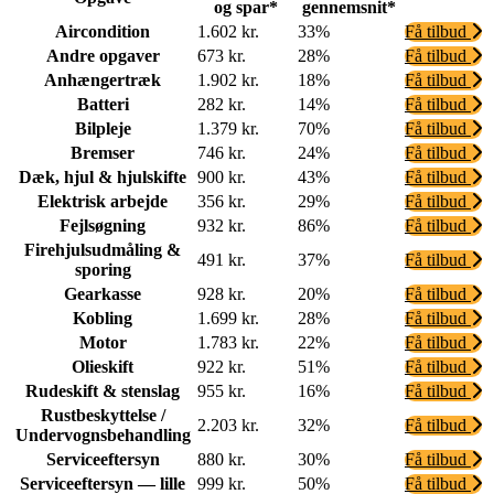
og spar*
gennemsnit*
Aircondition
1.602 kr.
33%
Få tilbud
Andre opgaver
673 kr.
28%
Få tilbud
Anhængertræk
1.902 kr.
18%
Få tilbud
Batteri
282 kr.
14%
Få tilbud
Bilpleje
1.379 kr.
70%
Få tilbud
Bremser
746 kr.
24%
Få tilbud
Dæk, hjul & hjulskifte
900 kr.
43%
Få tilbud
Elektrisk arbejde
356 kr.
29%
Få tilbud
Fejlsøgning
932 kr.
86%
Få tilbud
Firehjulsudmåling &
491 kr.
37%
Få tilbud
sporing
Gearkasse
928 kr.
20%
Få tilbud
Kobling
1.699 kr.
28%
Få tilbud
Motor
1.783 kr.
22%
Få tilbud
Olieskift
922 kr.
51%
Få tilbud
Rudeskift & stenslag
955 kr.
16%
Få tilbud
Rustbeskyttelse /
2.203 kr.
32%
Få tilbud
Undervognsbehandling
Serviceeftersyn
880 kr.
30%
Få tilbud
Serviceeftersyn — lille
999 kr.
50%
Få tilbud