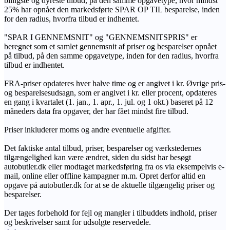
billigste og dyreste tilbud, på den samme opgavetype, hvor mindst
25% har opnået den markedsførte SPAR OP TIL besparelse, inden
for den radius, hvorfra tilbud er indhentet.
"SPAR I GENNEMSNIT" og "GENNEMSNITSPRIS" er
beregnet som et samlet gennemsnit af priser og besparelser opnået
på tilbud, på den samme opgavetype, inden for den radius, hvorfra
tilbud er indhentet.
FRA-priser opdateres hver halve time og er angivet i kr. Øvrige pris-
og besparelsesudsagn, som er angivet i kr. eller procent, opdateres
en gang i kvartalet (1. jan., 1. apr., 1. jul. og 1 okt.) baseret på 12
måneders data fra opgaver, der har fået mindst fire tilbud.
Priser inkluderer moms og andre eventuelle afgifter.
Det faktiske antal tilbud, priser, besparelser og værkstedernes
tilgængelighed kan være ændret, siden du sidst har besøgt
autobutler.dk eller modtaget markedsføring fra os via eksempelvis e-
mail, online eller offline kampagner m.m. Opret derfor altid en
opgave på autobutler.dk for at se de aktuelle tilgængelig priser og
besparelser.
Der tages forbehold for fejl og mangler i tilbuddets indhold, priser
og beskrivelser samt for udsolgte reservedele.