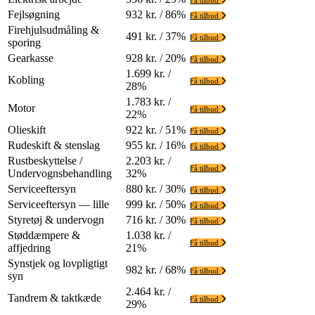
Få tilbud
Fejlsøgning
932 kr. / 86%
Få tilbud
Firehjulsudmåling &
491 kr. / 37%
Få tilbud
sporing
Gearkasse
928 kr. / 20%
Få tilbud
1.699 kr. /
Kobling
Få tilbud
28%
1.783 kr. /
Motor
Få tilbud
22%
Olieskift
922 kr. / 51%
Få tilbud
Rudeskift & stenslag
955 kr. / 16%
Få tilbud
Rustbeskyttelse /
2.203 kr. /
Få tilbud
Undervognsbehandling
32%
Serviceeftersyn
880 kr. / 30%
Få tilbud
Serviceeftersyn — lille
999 kr. / 50%
Få tilbud
Styretøj & undervogn
716 kr. / 30%
Få tilbud
Støddæmpere &
1.038 kr. /
Få tilbud
affjedring
21%
Synstjek og lovpligtigt
982 kr. / 68%
Få tilbud
syn
2.464 kr. /
Tandrem & taktkæde
Få tilbud
29%