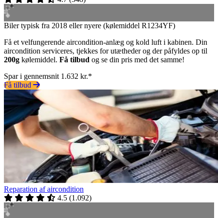
Biler typisk fra 2018 eller nyere (kølemiddel R1234YF)
Få et velfungerende aircondition-anlæg og kold luft i kabinen. Din
aircondition serviceres, tjekkes for utætheder og der påfyldes op til
200g
kølemiddel.
Få tilbud
og se din pris med det samme!
Spar i gennemsnit 1.632 kr.*
Få tilbud
Reparation af aircondition
4.5
(
1.092
)