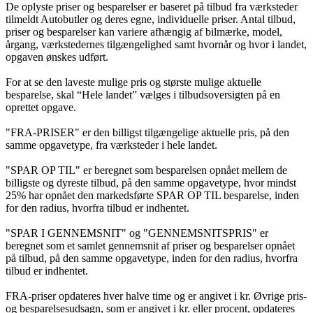
De oplyste priser og besparelser er baseret på tilbud fra værksteder
tilmeldt Autobutler og deres egne, individuelle priser. Antal tilbud,
priser og besparelser kan variere afhængig af bilmærke, model,
årgang, værkstedernes tilgængelighed samt hvornår og hvor i landet,
opgaven ønskes udført.
For at se den laveste mulige pris og største mulige aktuelle
besparelse, skal “Hele landet” vælges i tilbudsoversigten på en
oprettet opgave.
"FRA-PRISER" er den billigst tilgængelige aktuelle pris, på den
samme opgavetype, fra værksteder i hele landet.
"SPAR OP TIL" er beregnet som besparelsen opnået mellem de
billigste og dyreste tilbud, på den samme opgavetype, hvor mindst
25% har opnået den markedsførte SPAR OP TIL besparelse, inden
for den radius, hvorfra tilbud er indhentet.
"SPAR I GENNEMSNIT" og "GENNEMSNITSPRIS" er
beregnet som et samlet gennemsnit af priser og besparelser opnået
på tilbud, på den samme opgavetype, inden for den radius, hvorfra
tilbud er indhentet.
FRA-priser opdateres hver halve time og er angivet i kr. Øvrige pris-
og besparelsesudsagn, som er angivet i kr. eller procent, opdateres