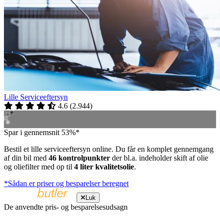
Lille Serviceeftersyn
4.6
(
2.944
)
Spar i gennemsnit 53%*
Bestil et lille serviceeftersyn online. Du får en komplet gennemgang
af din bil med
46 kontrolpunkter
der bl.a. indeholder skift af olie
og oliefilter med op til
4 liter kvalitetsolie
.
*Sådan er priser og besparelser beregnet
Luk
De anvendte pris- og besparelsesudsagn