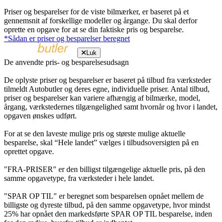
Priser og besparelser for de viste bilmærker, er baseret på et
gennemsnit af forskellige modeller og årgange. Du skal derfor
oprette en opgave for at se din faktiske pris og besparelse.
*Sådan er priser og besparelser beregnet
Luk
De anvendte pris- og besparelsesudsagn
De oplyste priser og besparelser er baseret på tilbud fra værksteder
tilmeldt Autobutler og deres egne, individuelle priser. Antal tilbud,
priser og besparelser kan variere afhængig af bilmærke, model,
årgang, værkstedernes tilgængelighed samt hvornår og hvor i landet,
opgaven ønskes udført.
For at se den laveste mulige pris og største mulige aktuelle
besparelse, skal “Hele landet” vælges i tilbudsoversigten på en
oprettet opgave.
"FRA-PRISER" er den billigst tilgængelige aktuelle pris, på den
samme opgavetype, fra værksteder i hele landet.
"SPAR OP TIL" er beregnet som besparelsen opnået mellem de
billigste og dyreste tilbud, på den samme opgavetype, hvor mindst
25% har opnået den markedsførte SPAR OP TIL besparelse, inden