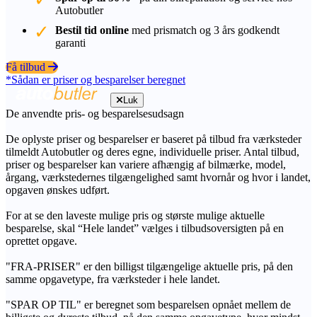
Autobutler
Bestil tid online
med prismatch og 3 års godkendt
garanti
Få tilbud
*Sådan er priser og besparelser beregnet
Luk
De anvendte pris- og besparelsesudsagn
De oplyste priser og besparelser er baseret på tilbud fra værksteder
tilmeldt Autobutler og deres egne, individuelle priser. Antal tilbud,
priser og besparelser kan variere afhængig af bilmærke, model,
årgang, værkstedernes tilgængelighed samt hvornår og hvor i landet,
opgaven ønskes udført.
For at se den laveste mulige pris og største mulige aktuelle
besparelse, skal “Hele landet” vælges i tilbudsoversigten på en
oprettet opgave.
"FRA-PRISER" er den billigst tilgængelige aktuelle pris, på den
samme opgavetype, fra værksteder i hele landet.
"SPAR OP TIL" er beregnet som besparelsen opnået mellem de