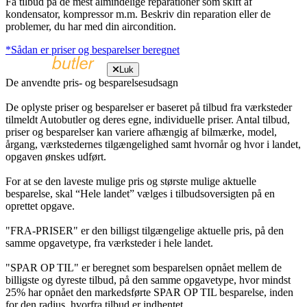
Få tilbud på de mest almindelige reparationer som skift af
kondensator, kompressor m.m. Beskriv din reparation eller de
problemer, du har med din aircondition.
*Sådan er priser og besparelser beregnet
Luk
De anvendte pris- og besparelsesudsagn
De oplyste priser og besparelser er baseret på tilbud fra værksteder
tilmeldt Autobutler og deres egne, individuelle priser. Antal tilbud,
priser og besparelser kan variere afhængig af bilmærke, model,
årgang, værkstedernes tilgængelighed samt hvornår og hvor i landet,
opgaven ønskes udført.
For at se den laveste mulige pris og største mulige aktuelle
besparelse, skal “Hele landet” vælges i tilbudsoversigten på en
oprettet opgave.
"FRA-PRISER" er den billigst tilgængelige aktuelle pris, på den
samme opgavetype, fra værksteder i hele landet.
"SPAR OP TIL" er beregnet som besparelsen opnået mellem de
billigste og dyreste tilbud, på den samme opgavetype, hvor mindst
25% har opnået den markedsførte SPAR OP TIL besparelse, inden
for den radius, hvorfra tilbud er indhentet.