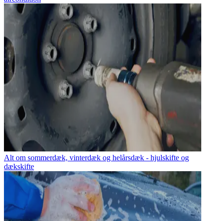
Alt om sommerdæk, vinterdæk og helårsdæk - hjulskifte og
dækskifte