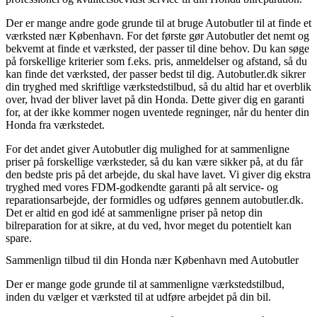
Der er mange andre gode grunde til at bruge Autobutler til at finde et
værksted nær København. For det første gør Autobutler det nemt og
bekvemt at finde et værksted, der passer til dine behov. Du kan søge
på forskellige kriterier som f.eks. pris, anmeldelser og afstand, så du
kan finde det værksted, der passer bedst til dig. Autobutler.dk sikrer
din tryghed med skriftlige værkstedstilbud, så du altid har et overblik
over, hvad der bliver lavet på din Honda. Dette giver dig en garanti
for, at der ikke kommer nogen uventede regninger, når du henter din
Honda fra værkstedet.
For det andet giver Autobutler dig mulighed for at sammenligne
priser på forskellige værksteder, så du kan være sikker på, at du får
den bedste pris på det arbejde, du skal have lavet. Vi giver dig ekstra
tryghed med vores FDM-godkendte garanti på alt service- og
reparationsarbejde, der formidles og udføres gennem autobutler.dk.
Det er altid en god idé at sammenligne priser på netop din
bilreparation for at sikre, at du ved, hvor meget du potentielt kan
spare.
Sammenlign tilbud til din Honda nær København med Autobutler
Der er mange gode grunde til at sammenligne værkstedstilbud,
inden du vælger et værksted til at udføre arbejdet på din bil.