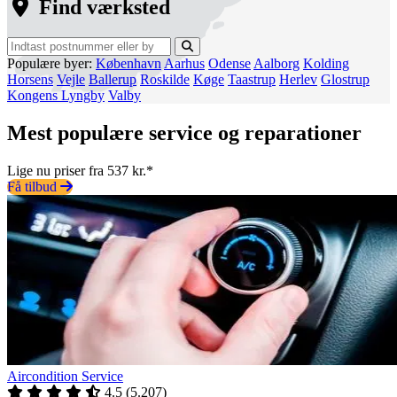
Find værksted
Populære byer:
København
Aarhus
Odense
Aalborg
Kolding
Horsens
Vejle
Ballerup
Roskilde
Køge
Taastrup
Herlev
Glostrup
Kongens Lyngby
Valby
Mest populære service og reparationer
Lige nu priser fra 537 kr.*
Få tilbud
Aircondition Service
4.5
(
5.207
)