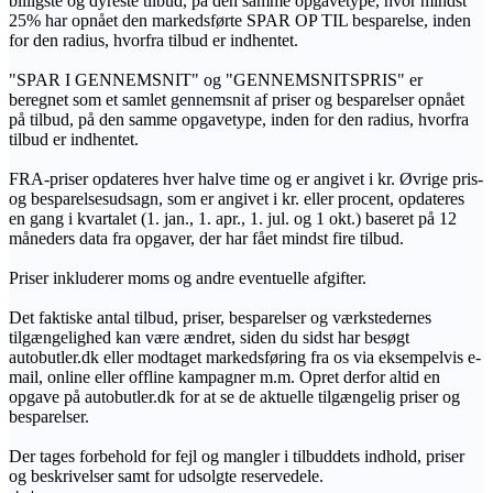
billigste og dyreste tilbud, på den samme opgavetype, hvor mindst
25% har opnået den markedsførte SPAR OP TIL besparelse, inden
for den radius, hvorfra tilbud er indhentet.
"SPAR I GENNEMSNIT" og "GENNEMSNITSPRIS" er
beregnet som et samlet gennemsnit af priser og besparelser opnået
på tilbud, på den samme opgavetype, inden for den radius, hvorfra
tilbud er indhentet.
FRA-priser opdateres hver halve time og er angivet i kr. Øvrige pris-
og besparelsesudsagn, som er angivet i kr. eller procent, opdateres
en gang i kvartalet (1. jan., 1. apr., 1. jul. og 1 okt.) baseret på 12
måneders data fra opgaver, der har fået mindst fire tilbud.
Priser inkluderer moms og andre eventuelle afgifter.
Det faktiske antal tilbud, priser, besparelser og værkstedernes
tilgængelighed kan være ændret, siden du sidst har besøgt
autobutler.dk eller modtaget markedsføring fra os via eksempelvis e-
mail, online eller offline kampagner m.m. Opret derfor altid en
opgave på autobutler.dk for at se de aktuelle tilgængelig priser og
besparelser.
Der tages forbehold for fejl og mangler i tilbuddets indhold, priser
og beskrivelser samt for udsolgte reservedele.