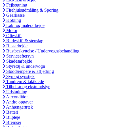
Fejlsøgning
Firehjulsudmåling & Sporing
Gearkasse
Kobling
Lak- og malerarbejde
Motor
Olieskift
Rudeskift & stenslag
Rustarbejde
Rustbeskyttelse / Undervognsbehandling
Serviceeftersyn
Skadesarbejde
Styretøj & undervogn
Støddæmpere & affjedring
Syn og synstjek
Tandrem & taktkæde
Tilbehør og ekstraudstyr
Udstødning
Aircondition
Andre opgaver
Anhængertræk
Batteri
Bilpleje
Bremser