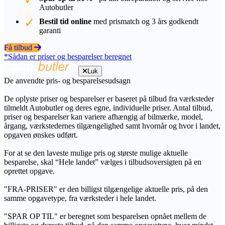
Autobutler
Bestil tid online
med prismatch og 3 års godkendt
garanti
Få tilbud
*Sådan er priser og besparelser beregnet
Luk
De anvendte pris- og besparelsesudsagn
De oplyste priser og besparelser er baseret på tilbud fra værksteder
tilmeldt Autobutler og deres egne, individuelle priser. Antal tilbud,
priser og besparelser kan variere afhængig af bilmærke, model,
årgang, værkstedernes tilgængelighed samt hvornår og hvor i landet,
opgaven ønskes udført.
For at se den laveste mulige pris og største mulige aktuelle
besparelse, skal “Hele landet” vælges i tilbudsoversigten på en
oprettet opgave.
"FRA-PRISER" er den billigst tilgængelige aktuelle pris, på den
samme opgavetype, fra værksteder i hele landet.
"SPAR OP TIL" er beregnet som besparelsen opnået mellem de