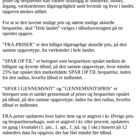
priser og besparelser kan variere afhængig af bilmærke, model,
årgang, værkstedernes tilgængelighed samt hvornår og hvor i landet,
opgaven ønskes udført.
For at se den laveste mulige pris og største mulige aktuelle
besparelse, skal “Hele landet” vælges i tilbudsoversigten på en
oprettet opgave.
"FRA-PRISER" er den billigst tilgængelige aktuelle pris, på den
samme opgavetype, fra værksteder i hele landet.
"SPAR OP TIL" er beregnet som besparelsen opnået mellem de
billigste og dyreste tilbud, på den samme opgavetype, hvor mindst
25% har opnået den markedsførte SPAR OP TIL besparelse, inden
for den radius, hvorfra tilbud er indhentet.
"SPAR I GENNEMSNIT" og "GENNEMSNITSPRIS" er
beregnet som et samlet gennemsnit af priser og besparelser opnået
på tilbud, på den samme opgavetype, inden for den radius, hvorfra
tilbud er indhentet.
FRA-priser opdateres hver halve time og er angivet i kr. Øvrige pris-
og besparelsesudsagn, som er angivet i kr. eller procent, opdateres
en gang i kvartalet (1. jan., 1. apr., 1. jul. og 1 okt.) baseret på 12
måneders data fra opgaver, der har fået mindst fire tilbud.