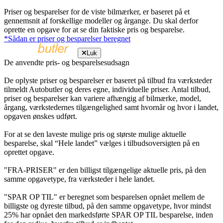
Priser og besparelser for de viste bilmærker, er baseret på et
gennemsnit af forskellige modeller og årgange. Du skal derfor
oprette en opgave for at se din faktiske pris og besparelse.
*Sådan er priser og besparelser beregnet
Luk
De anvendte pris- og besparelsesudsagn
De oplyste priser og besparelser er baseret på tilbud fra værksteder
tilmeldt Autobutler og deres egne, individuelle priser. Antal tilbud,
priser og besparelser kan variere afhængig af bilmærke, model,
årgang, værkstedernes tilgængelighed samt hvornår og hvor i landet,
opgaven ønskes udført.
For at se den laveste mulige pris og største mulige aktuelle
besparelse, skal “Hele landet” vælges i tilbudsoversigten på en
oprettet opgave.
"FRA-PRISER" er den billigst tilgængelige aktuelle pris, på den
samme opgavetype, fra værksteder i hele landet.
"SPAR OP TIL" er beregnet som besparelsen opnået mellem de
billigste og dyreste tilbud, på den samme opgavetype, hvor mindst
25% har opnået den markedsførte SPAR OP TIL besparelse, inden