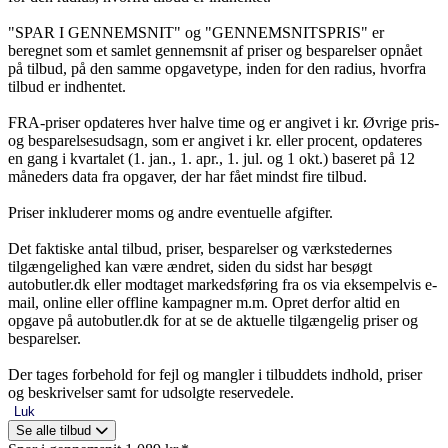
"SPAR I GENNEMSNIT" og "GENNEMSNITSPRIS" er
beregnet som et samlet gennemsnit af priser og besparelser opnået
på tilbud, på den samme opgavetype, inden for den radius, hvorfra
tilbud er indhentet.
FRA-priser opdateres hver halve time og er angivet i kr. Øvrige pris-
og besparelsesudsagn, som er angivet i kr. eller procent, opdateres
en gang i kvartalet (1. jan., 1. apr., 1. jul. og 1 okt.) baseret på 12
måneders data fra opgaver, der har fået mindst fire tilbud.
Priser inkluderer moms og andre eventuelle afgifter.
Det faktiske antal tilbud, priser, besparelser og værkstedernes
tilgængelighed kan være ændret, siden du sidst har besøgt
autobutler.dk eller modtaget markedsføring fra os via eksempelvis e-
mail, online eller offline kampagner m.m. Opret derfor altid en
opgave på autobutler.dk for at se de aktuelle tilgængelig priser og
besparelser.
Der tages forbehold for fejl og mangler i tilbuddets indhold, priser
og beskrivelser samt for udsolgte reservedele.
Luk
Se alle tilbud