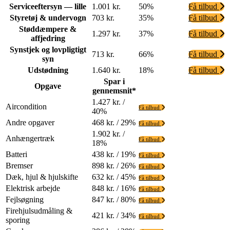
Serviceeftersyn — lille
1.001 kr.
50%
Få tilbud
Styretøj & undervogn
703 kr.
35%
Få tilbud
Støddæmpere &
1.297 kr.
37%
Få tilbud
affjedring
Synstjek og lovpligtigt
713 kr.
66%
Få tilbud
syn
Udstødning
1.640 kr.
18%
Få tilbud
Spar i
Opgave
gennemsnit*
1.427 kr. /
Aircondition
Få tilbud
40%
Andre opgaver
468 kr. / 29%
Få tilbud
1.902 kr. /
Anhængertræk
Få tilbud
18%
Batteri
438 kr. / 19%
Få tilbud
Bremser
898 kr. / 26%
Få tilbud
Dæk, hjul & hjulskifte
632 kr. / 45%
Få tilbud
Elektrisk arbejde
848 kr. / 16%
Få tilbud
Fejlsøgning
847 kr. / 80%
Få tilbud
Firehjulsudmåling &
421 kr. / 34%
Få tilbud
sporing