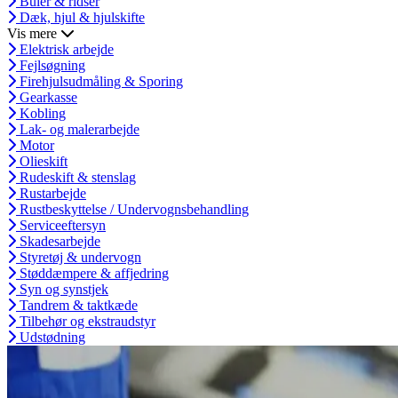
Buler & ridser
Dæk, hjul & hjulskifte
Vis mere
Elektrisk arbejde
Fejlsøgning
Firehjulsudmåling & Sporing
Gearkasse
Kobling
Lak- og malerarbejde
Motor
Olieskift
Rudeskift & stenslag
Rustarbejde
Rustbeskyttelse / Undervognsbehandling
Serviceeftersyn
Skadesarbejde
Styretøj & undervogn
Støddæmpere & affjedring
Syn og synstjek
Tandrem & taktkæde
Tilbehør og ekstraudstyr
Udstødning