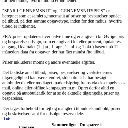
for den radius, hvorfra tilbud er indhentet.
"SPAR I GENNEMSNIT" og "GENNEMSNITSPRIS" er
beregnet som et samlet gennemsnit af priser og besparelser opnået
på tilbud, på den samme opgavetype, inden for den radius, hvorfra
tilbud er indhentet.
FRA-priser opdateres hver halve time og er angivet i kr. Øvrige pris-
og besparelsesudsagn, som er angivet i kr. eller procent, opdateres
en gang i kvartalet (1. jan., 1. apr., 1. jul. og 1 okt.) baseret på 12
måneders data fra opgaver, der har fået mindst fire tilbud.
Priser inkluderer moms og andre eventuelle afgifter.
Det faktiske antal tilbud, priser, besparelser og værkstedernes
tilgængelighed kan være ændret, siden du sidst har besøgt
autobutler.dk eller modtaget markedsføring fra os via eksempelvis e-
mail, online eller offline kampagner m.m. Opret derfor altid en
opgave på autobutler.dk for at se de aktuelle tilgængelig priser og
besparelser.
Der tages forbehold for fejl og mangler i tilbuddets indhold, priser
og beskrivelser samt for udsolgte reservedele.
Luk
Sammenlign
Du sparer i
Opgave