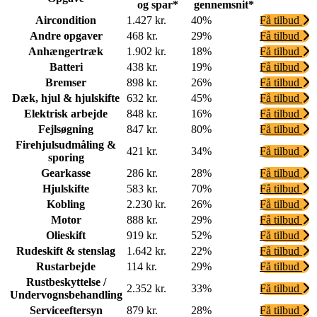
og spar*
gennemsnit*
Aircondition
1.427 kr.
40%
Få tilbud
Andre opgaver
468 kr.
29%
Få tilbud
Anhængertræk
1.902 kr.
18%
Få tilbud
Batteri
438 kr.
19%
Få tilbud
Bremser
898 kr.
26%
Få tilbud
Dæk, hjul & hjulskifte
632 kr.
45%
Få tilbud
Elektrisk arbejde
848 kr.
16%
Få tilbud
Fejlsøgning
847 kr.
80%
Få tilbud
Firehjulsudmåling &
421 kr.
34%
Få tilbud
sporing
Gearkasse
286 kr.
28%
Få tilbud
Hjulskifte
583 kr.
70%
Få tilbud
Kobling
2.230 kr.
26%
Få tilbud
Motor
888 kr.
29%
Få tilbud
Olieskift
919 kr.
52%
Få tilbud
Rudeskift & stenslag
1.642 kr.
22%
Få tilbud
Rustarbejde
114 kr.
29%
Få tilbud
Rustbeskyttelse /
2.352 kr.
33%
Få tilbud
Undervognsbehandling
Serviceeftersyn
879 kr.
28%
Få tilbud