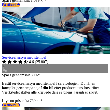
Spar i gennemsnit 1.089 kr.*
Få tilbud
Serviceeftersyn med stempel
4.6
(
25.807
)
Spar i gennemsnit 30%*
Bestil serviceeftersyn med stempel i servicebogen. Du får en
komplet gennemgang af din bil
efter producentens forskrifter.
Værkstedet skifter alle krævede dele så bilens garanti er sikret.
Lige nu priser fra 750 kr.*
Få tilbud