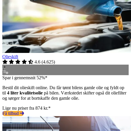
Olieskift
4.6
(
4.625
)
Spar i gennemsnit 52%*
Bestil dit olieskift online. Du får tømt bilens gamle olie og fyldt op
til
4 liter kvalitetsolie
på bilen. Værkstedet skifter også dit oliefilter
og sørger for at bortskaffe den gamle olie.
Lige nu priser fra 874 kr.*
Få tilbud