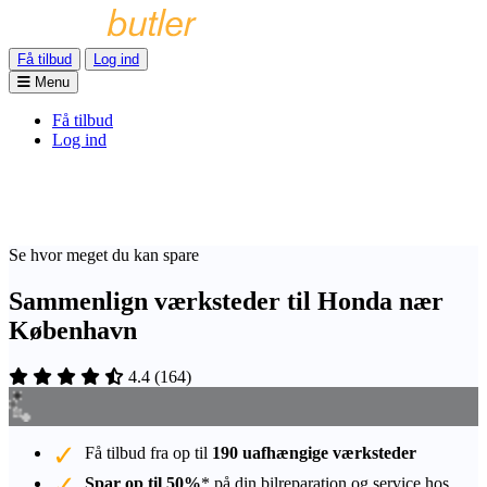
Få tilbud
Log ind
Menu
Få tilbud
Log ind
Se hvor meget du kan spare
Sammenlign værksteder til Honda nær
København
4.4
(
164
)
Få tilbud fra op til
190 uafhængige værksteder
Spar op til 50%
* på din bilreparation og service hos