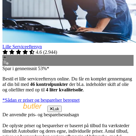
Lille Serviceeftersyn
4.6
(
2.944
)
Spar i gennemsnit 53%*
Bestil et lille serviceeftersyn online. Du får en komplet gennemgang
af din bil med
46 kontrolpunkter
der bl.a. indeholder skift af olie
og oliefilter med op til
4 liter kvalitetsolie
.
*Sådan er priser og besparelser beregnet
Luk
De anvendte pris- og besparelsesudsagn
De oplyste priser og besparelser er baseret på tilbud fra værksteder
tilmeldt Autobutler og deres egne, individuelle priser. Antal tilbud,