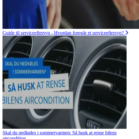
Guide til serviceeftersyn - Hvordan foregår et serviceeftersyn?
Skal du nedkøles i sommervarmen: Så husk at rense bilens
aircondition