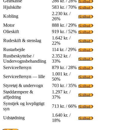
Gearkasse
286 kr. / 28%
Få tilbud
Hjulskifte
583 kr. / 70%
Få tilbud
2.230 kr. /
Kobling
Få tilbud
26%
Motor
888 kr. / 29%
Få tilbud
Olieskift
919 kr. / 52%
Få tilbud
1.642 kr. /
Rudeskift & stenslag
Få tilbud
22%
Rustarbejde
114 kr. / 29%
Få tilbud
Rustbeskyttelse /
2.352 kr. /
Få tilbud
Undervognsbehandling
33%
Serviceeftersyn
879 kr. / 28%
Få tilbud
1.001 kr. /
Serviceeftersyn — lille
Få tilbud
50%
Styretøj & undervogn
703 kr. / 35%
Få tilbud
Støddæmpere &
1.297 kr. /
Få tilbud
affjedring
37%
Synstjek og lovpligtigt
713 kr. / 66%
Få tilbud
syn
1.640 kr. /
Udstødning
Få tilbud
18%