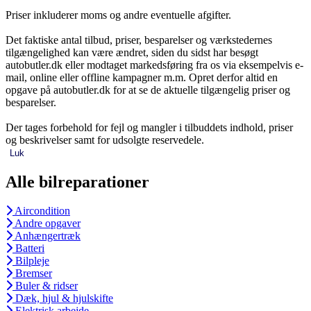
Priser inkluderer moms og andre eventuelle afgifter.
Det faktiske antal tilbud, priser, besparelser og værkstedernes
tilgængelighed kan være ændret, siden du sidst har besøgt
autobutler.dk eller modtaget markedsføring fra os via eksempelvis e-
mail, online eller offline kampagner m.m. Opret derfor altid en
opgave på autobutler.dk for at se de aktuelle tilgængelig priser og
besparelser.
Der tages forbehold for fejl og mangler i tilbuddets indhold, priser
og beskrivelser samt for udsolgte reservedele.
Luk
Alle bilreparationer
Aircondition
Andre opgaver
Anhængertræk
Batteri
Bilpleje
Bremser
Buler & ridser
Dæk, hjul & hjulskifte
Elektrisk arbejde