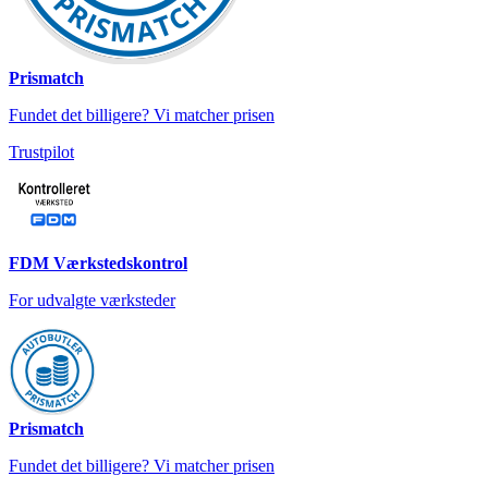
Prismatch
Fundet det billigere? Vi matcher prisen
Trustpilot
FDM Værkstedskontrol
For udvalgte værksteder
Prismatch
Fundet det billigere? Vi matcher prisen