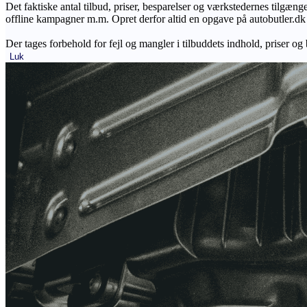
Det faktiske antal tilbud, priser, besparelser og værkstedernes tilgæn
offline kampagner m.m. Opret derfor altid en opgave på autobutler.dk fo
Der tages forbehold for fejl og mangler i tilbuddets indhold, priser og
Luk