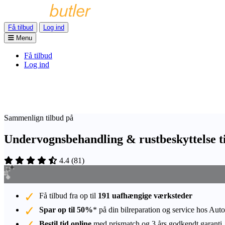
Få tilbud
Log ind
Menu
Få tilbud
Log ind
Sammenlign tilbud på
Undervognsbehandling & rustbeskyttelse ti
4.4
(
81
)
Få tilbud fra op til
191 uafhængige værksteder
Spar op til 50%
* på din bilreparation og service hos Auto
Bestil tid online
med prismatch og 3 års godkendt garanti