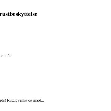
ustbeskyttelse
Gentofte
eds! Rigtig venlig og imød...