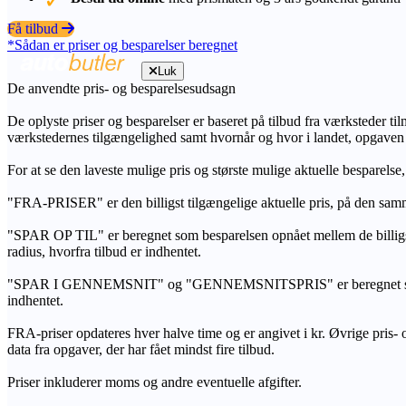
Få tilbud
*Sådan er priser og besparelser beregnet
Luk
De anvendte pris- og besparelsesudsagn
De oplyste priser og besparelser er baseret på tilbud fra værksteder ti
værkstedernes tilgængelighed samt hvornår og hvor i landet, opgaven
For at se den laveste mulige pris og største mulige aktuelle besparelse
"FRA-PRISER" er den billigst tilgængelige aktuelle pris, på den samm
"SPAR OP TIL" er beregnet som besparelsen opnået mellem de billig
radius, hvorfra tilbud er indhentet.
"SPAR I GENNEMSNIT" og "GENNEMSNITSPRIS" er beregnet som et sam
indhentet.
FRA-priser opdateres hver halve time og er angivet i kr. Øvrige pris- og
data fra opgaver, der har fået mindst fire tilbud.
Priser inkluderer moms og andre eventuelle afgifter.