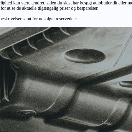
gelighed kan være ændret, siden du sidst har besøgt autobutler.dk eller m
r at se de aktuelle tilgængelig priser og besparelser.
 beskrivelser samt for udsolgte reservedele.