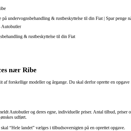
Ribe
 på undervognsbehandling & rustbeskyttelse til din Fiat | Spar penge nå
s Autobutler
ehandling & rustbeskyttelse til din Fiat
ces nær Ribe
it af forskellige modeller og årgange. Du skal derfor oprette en opgave f
lmeldt Autobutler og deres egne, individuelle priser. Antal tilbud, prise
 ønskes udført.
, skal “Hele landet” vælges i tilbudsoversigten på en oprettet opgave.