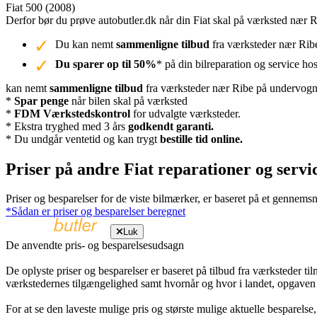
Fiat 500 (2008)
Derfor bør du prøve autobutler.dk når din Fiat skal på værksted nær 
Du kan nemt
sammenligne tilbud
fra værksteder nær Ribe
Du sparer op til 50%
* på din bilreparation og service ho
kan nemt
sammenligne tilbud
fra værksteder nær Ribe på undervognsb
*
Spar penge
når bilen skal på værksted
*
FDM Værkstedskontrol
for udvalgte værksteder.
* Ekstra tryghed med 3 års
godkendt garanti.
* Du undgår ventetid og kan trygt
bestille tid online.
Priser på andre Fiat reparationer og servi
Priser og besparelser for de viste bilmærker, er baseret på et gennemsn
*Sådan er priser og besparelser beregnet
Luk
De anvendte pris- og besparelsesudsagn
De oplyste priser og besparelser er baseret på tilbud fra værksteder ti
værkstedernes tilgængelighed samt hvornår og hvor i landet, opgaven
For at se den laveste mulige pris og største mulige aktuelle besparelse