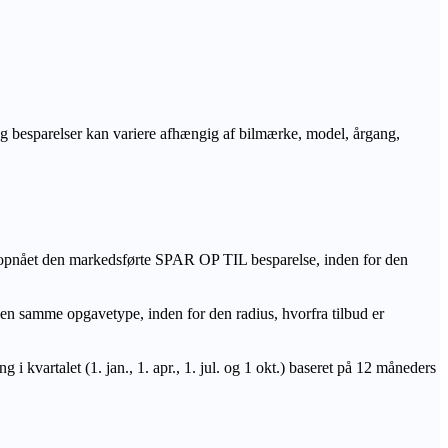
r og besparelser kan variere afhængig af bilmærke, model, årgang,
 opnået den markedsførte SPAR OP TIL besparelse, inden for den
amme opgavetype, inden for den radius, hvorfra tilbud er
i kvartalet (1. jan., 1. apr., 1. jul. og 1 okt.) baseret på 12 måneders