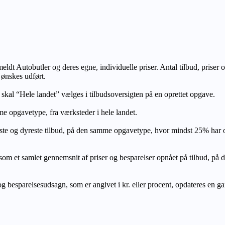
lmeldt Autobutler og deres egne, individuelle priser. Antal tilbud, prise
 ønskes udført.
, skal “Hele landet” vælges i tilbudsoversigten på en oprettet opgave.
e opgavetype, fra værksteder i hele landet.
ste og dyreste tilbud, på den samme opgavetype, hvor mindst 25% har
let gennemsnit af priser og besparelser opnået på tilbud, på den s
 besparelsesudsagn, som er angivet i kr. eller procent, opdateres en gang 