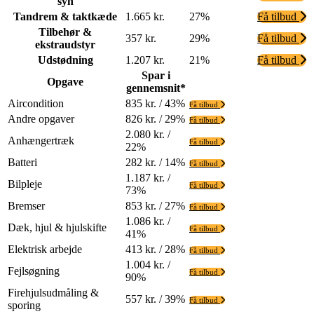
syn
Tandrem & taktkæde
1.665 kr.
27%
Få tilbud
Tilbehør &
357 kr.
29%
Få tilbud
ekstraudstyr
Udstødning
1.207 kr.
21%
Få tilbud
Spar i
Opgave
gennemsnit*
Aircondition
835 kr. / 43%
Få tilbud
Andre opgaver
826 kr. / 29%
Få tilbud
2.080 kr. /
Anhængertræk
Få tilbud
22%
Batteri
282 kr. / 14%
Få tilbud
1.187 kr. /
Bilpleje
Få tilbud
73%
Bremser
853 kr. / 27%
Få tilbud
1.086 kr. /
Dæk, hjul & hjulskifte
Få tilbud
41%
Elektrisk arbejde
413 kr. / 28%
Få tilbud
1.004 kr. /
Fejlsøgning
Få tilbud
90%
Firehjulsudmåling &
557 kr. / 39%
Få tilbud
sporing