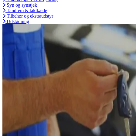
Syn og synstjek
Tandrem & taktkæde
Tilbehør og ekstraudstyr
Udstødning