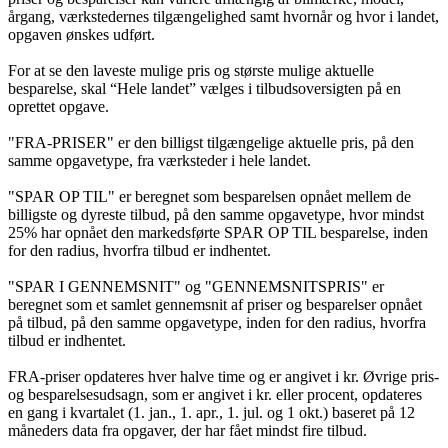
årgang, værkstedernes tilgængelighed samt hvornår og hvor i landet,
opgaven ønskes udført.
For at se den laveste mulige pris og største mulige aktuelle
besparelse, skal “Hele landet” vælges i tilbudsoversigten på en
oprettet opgave.
"FRA-PRISER" er den billigst tilgængelige aktuelle pris, på den
samme opgavetype, fra værksteder i hele landet.
"SPAR OP TIL" er beregnet som besparelsen opnået mellem de
billigste og dyreste tilbud, på den samme opgavetype, hvor mindst
25% har opnået den markedsførte SPAR OP TIL besparelse, inden
for den radius, hvorfra tilbud er indhentet.
"SPAR I GENNEMSNIT" og "GENNEMSNITSPRIS" er
beregnet som et samlet gennemsnit af priser og besparelser opnået
på tilbud, på den samme opgavetype, inden for den radius, hvorfra
tilbud er indhentet.
FRA-priser opdateres hver halve time og er angivet i kr. Øvrige pris-
og besparelsesudsagn, som er angivet i kr. eller procent, opdateres
en gang i kvartalet (1. jan., 1. apr., 1. jul. og 1 okt.) baseret på 12
måneders data fra opgaver, der har fået mindst fire tilbud.