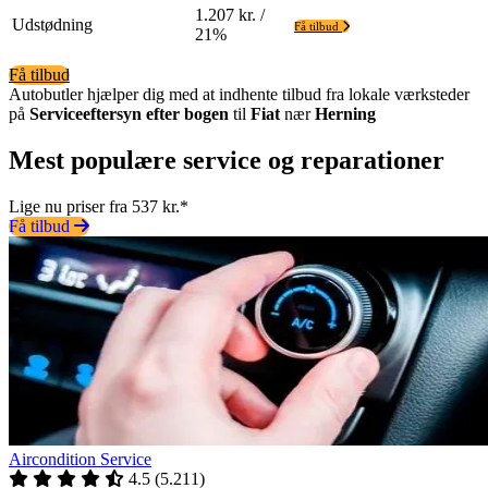
1.207 kr. /
Udstødning
Få tilbud
21%
Få tilbud
Autobutler hjælper dig med at indhente tilbud fra lokale værksteder
på
Serviceeftersyn efter bogen
til
Fiat
nær
Herning
Mest populære service og reparationer
Lige nu priser fra 537 kr.*
Få tilbud
Aircondition Service
4.5
(
5.211
)