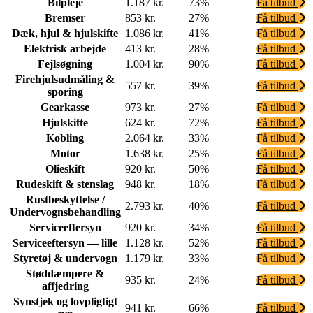
Bilpleje
1.187 kr.
73%
Få tilbud
Bremser
853 kr.
27%
Få tilbud
Dæk, hjul & hjulskifte
1.086 kr.
41%
Få tilbud
Elektrisk arbejde
413 kr.
28%
Få tilbud
Fejlsøgning
1.004 kr.
90%
Få tilbud
Firehjulsudmåling &
557 kr.
39%
Få tilbud
sporing
Gearkasse
973 kr.
27%
Få tilbud
Hjulskifte
624 kr.
72%
Få tilbud
Kobling
2.064 kr.
33%
Få tilbud
Motor
1.638 kr.
25%
Få tilbud
Olieskift
920 kr.
50%
Få tilbud
Rudeskift & stenslag
948 kr.
18%
Få tilbud
Rustbeskyttelse /
2.793 kr.
40%
Få tilbud
Undervognsbehandling
Serviceeftersyn
920 kr.
34%
Få tilbud
Serviceeftersyn — lille
1.128 kr.
52%
Få tilbud
Styretøj & undervogn
1.179 kr.
33%
Få tilbud
Støddæmpere &
935 kr.
24%
Få tilbud
affjedring
Synstjek og lovpligtigt
941 kr.
66%
Få tilbud