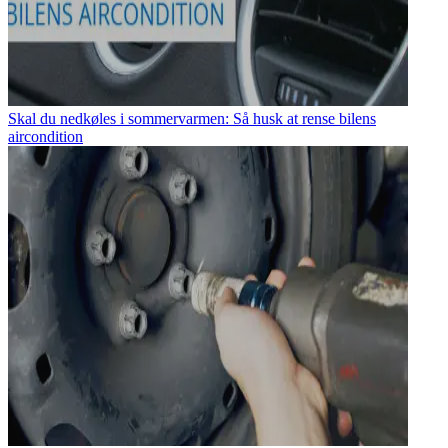
Skal du nedkøles i sommervarmen: Så husk at rense bilens
aircondition