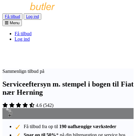
Få tilbud
Log ind
Menu
Få tilbud
Log ind
Sammenlign tilbud på
Serviceeftersyn m. stempel i bogen til Fiat
nær Herning
4.6
(
542
)
Få tilbud fra op til
190 uafhængige værksteder
Spar op til 50%
* på din bilreparation og service hos