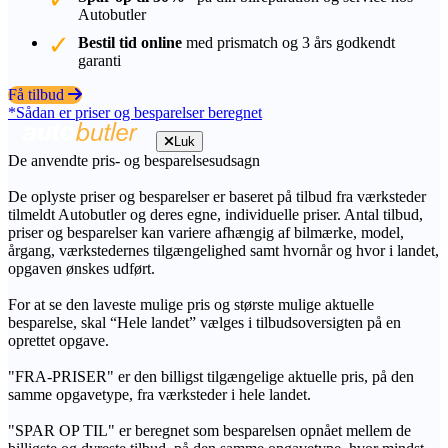
Autobutler
Bestil tid online
med prismatch og 3 års godkendt
garanti
Få tilbud
*Sådan er priser og besparelser beregnet
Luk
De anvendte pris- og besparelsesudsagn
De oplyste priser og besparelser er baseret på tilbud fra værksteder
tilmeldt Autobutler og deres egne, individuelle priser. Antal tilbud,
priser og besparelser kan variere afhængig af bilmærke, model,
årgang, værkstedernes tilgængelighed samt hvornår og hvor i landet,
opgaven ønskes udført.
For at se den laveste mulige pris og største mulige aktuelle
besparelse, skal “Hele landet” vælges i tilbudsoversigten på en
oprettet opgave.
"FRA-PRISER" er den billigst tilgængelige aktuelle pris, på den
samme opgavetype, fra værksteder i hele landet.
"SPAR OP TIL" er beregnet som besparelsen opnået mellem de