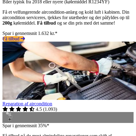
Biler typisk fra 2018 eller nyere (kølemiddel R1234YF)
Få et velfungerende aircondition-anlæg og kold luft i kabinen. Din
aircondition serviceres, tjekkes for utætheder og der påfyldes op til
200g
kølemiddel.
Få tilbud
og se din pris med det samme!
Spar i gennemsnit 1.632 kr.*
Få tilbud
Reparation af aircondition
4.5
(
1.093
)
Spar i gennemsnit 35%*
Få tilbud på de mest almindelige reparationer som skift af