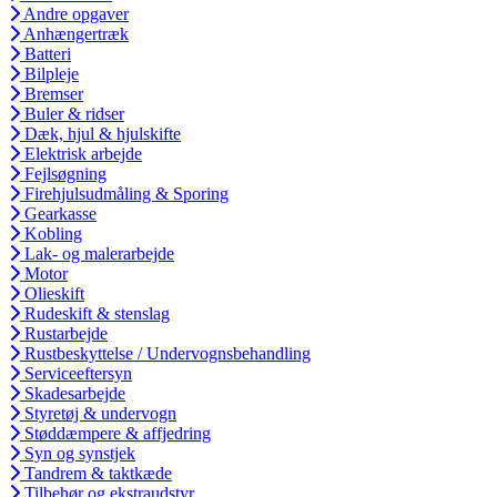
Andre opgaver
Anhængertræk
Batteri
Bilpleje
Bremser
Buler & ridser
Dæk, hjul & hjulskifte
Elektrisk arbejde
Fejlsøgning
Firehjulsudmåling & Sporing
Gearkasse
Kobling
Lak- og malerarbejde
Motor
Olieskift
Rudeskift & stenslag
Rustarbejde
Rustbeskyttelse / Undervognsbehandling
Serviceeftersyn
Skadesarbejde
Styretøj & undervogn
Støddæmpere & affjedring
Syn og synstjek
Tandrem & taktkæde
Tilbehør og ekstraudstyr