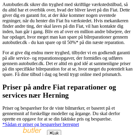
Autobutler.dk sikrer din tryghed med skriftlige værkstedstilbud, så
du altid har et overblik over, hvad der bliver lavet på din Fiat. Dette
giver dig en garanti for, at der ikke kommer nogen uventede
regninger, når du henter din Fiat fra værkstedet. Hvis mekanikeren
finder andre ting, der skal laves på din Fiat, vil han kontakte dig
inden, han går i gang. Bliv en af over en million andre bilsejere, der
har opdaget, hvor meget man kan spare på bilreparationer gennem
autobutler.dk - du kan spare op til 50%* på din næste reparation.
For at give dig endnu mere tryghed, tilbyder vi en godkendt garanti
på alle service- og reparationsopgaver, der formidles og udføres
gennem autobutler.dk. Det er altid en god idé at sammenligne priser
på din specifikke bilreparation for at se, hvor meget du potentielt kan
spare. Få dine tilbud i dag og bestil trygt online med prismatch.
Priser på andre Fiat reparationer og
services nær Herning
Priser og besparelser for de viste bilmærker, er baseret på et
gennemsnit af forskellige modeller og årgange. Du skal derfor
oprette en opgave for at se din faktiske pris og besparelse.
*Sådan er priser og besparelser beregnet
Luk