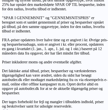
billigste og dyreste tilbud, på den samme opgavetype, hvor mindst
25% har opnået den markedsførte SPAR OP TIL besparelse, inden
for den radius, hvorfra tilbud er indhentet.
"SPAR I GENNEMSNIT" og "GENNEMSNITSPRIS" er
beregnet som et samlet gennemsnit af priser og besparelser opnået
på tilbud, på den samme opgavetype, inden for den radius, hvorfra
tilbud er indhentet.
FRA-priser opdateres hver halve time og er angivet i kr. Øvrige pris-
og besparelsesudsagn, som er angivet i kr. eller procent, opdateres
en gang i kvartalet (1. jan., 1. apr., 1. jul. og 1 okt.) baseret på 12
måneders data fra opgaver, der har fået mindst fire tilbud.
Priser inkluderer moms og andre eventuelle afgifter.
Det faktiske antal tilbud, priser, besparelser og værkstedernes
tilgængelighed kan være ændret, siden du sidst har besøgt
autobutler.dk eller modtaget markedsføring fra os via eksempelvis e-
mail, online eller offline kampagner m.m. Opret derfor altid en
opgave på autobutler.dk for at se de aktuelle tilgængelig priser og
besparelser.
Der tages forbehold for fejl og mangler i tilbuddets indhold, priser
og beskrivelser samt for udsolgte reservedele.