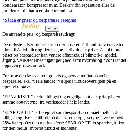
kondensator, kompressor m.m. Beskriv din reparation eller de
problemer, du har med din aircondition.
*Sådan er priser og besparelser beregnet
Luk
De anvendte pris- og besparelsesudsagn
De oplyste priser og besparelser er baseret på tilbud fra værksteder
tilmeldt Autobutler og deres egne, individuelle priser. Antal tilbud,
priser og besparelser kan variere afhængig af bilmærke, model,
årgang, værkstedernes tilgængelighed samt hvornår og hvor i landet,
opgaven ønskes udført.
For at se den laveste mulige pris og største mulige aktuelle
besparelse, skal “Hele landet” vælges i tilbudsoversigten på en
oprettet opgave.
"FRA-PRISER" er den billigst tilgængelige aktuelle pris, på den
samme opgavetype, fra værksteder i hele landet.
"SPAR OP TIL" er beregnet som besparelsen opnået mellem de
billigste og dyreste tilbud, på den samme opgavetype, hvor mindst
25% har opnået den markedsførte SPAR OP TIL besparelse, inden
for den radius, hvorfra tilbud er indhentet.