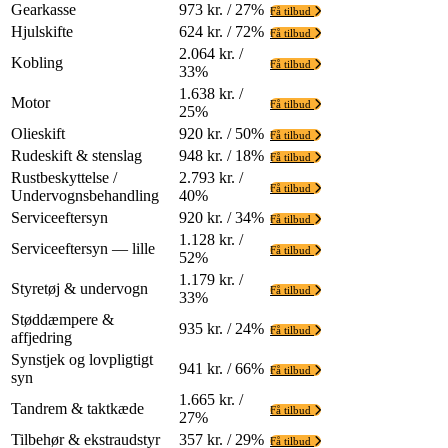
Gearkasse
973 kr. / 27%
Få tilbud
Hjulskifte
624 kr. / 72%
Få tilbud
2.064 kr. /
Kobling
Få tilbud
33%
1.638 kr. /
Motor
Få tilbud
25%
Olieskift
920 kr. / 50%
Få tilbud
Rudeskift & stenslag
948 kr. / 18%
Få tilbud
Rustbeskyttelse /
2.793 kr. /
Få tilbud
Undervognsbehandling
40%
Serviceeftersyn
920 kr. / 34%
Få tilbud
1.128 kr. /
Serviceeftersyn — lille
Få tilbud
52%
1.179 kr. /
Styretøj & undervogn
Få tilbud
33%
Støddæmpere &
935 kr. / 24%
Få tilbud
affjedring
Synstjek og lovpligtigt
941 kr. / 66%
Få tilbud
syn
1.665 kr. /
Tandrem & taktkæde
Få tilbud
27%
Tilbehør & ekstraudstyr
357 kr. / 29%
Få tilbud