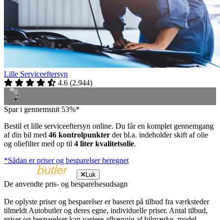
Lille Serviceeftersyn
4.6
(
2.944
)
Spar i gennemsnit 53%*
Bestil et lille serviceeftersyn online. Du får en komplet gennemgang
af din bil med
46 kontrolpunkter
der bl.a. indeholder skift af olie
og oliefilter med op til
4 liter kvalitetsolie
.
*Sådan er priser og besparelser beregnet
Luk
De anvendte pris- og besparelsesudsagn
De oplyste priser og besparelser er baseret på tilbud fra værksteder
tilmeldt Autobutler og deres egne, individuelle priser. Antal tilbud,
priser og besparelser kan variere afhængig af bilmærke, model,