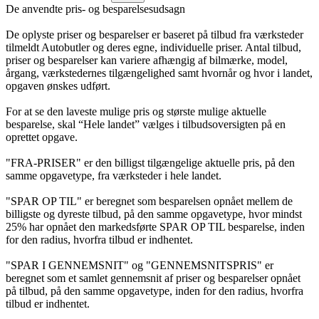
De anvendte pris- og besparelsesudsagn
De oplyste priser og besparelser er baseret på tilbud fra værksteder
tilmeldt Autobutler og deres egne, individuelle priser. Antal tilbud,
priser og besparelser kan variere afhængig af bilmærke, model,
årgang, værkstedernes tilgængelighed samt hvornår og hvor i landet,
opgaven ønskes udført.
For at se den laveste mulige pris og største mulige aktuelle
besparelse, skal “Hele landet” vælges i tilbudsoversigten på en
oprettet opgave.
"FRA-PRISER" er den billigst tilgængelige aktuelle pris, på den
samme opgavetype, fra værksteder i hele landet.
"SPAR OP TIL" er beregnet som besparelsen opnået mellem de
billigste og dyreste tilbud, på den samme opgavetype, hvor mindst
25% har opnået den markedsførte SPAR OP TIL besparelse, inden
for den radius, hvorfra tilbud er indhentet.
"SPAR I GENNEMSNIT" og "GENNEMSNITSPRIS" er
beregnet som et samlet gennemsnit af priser og besparelser opnået
på tilbud, på den samme opgavetype, inden for den radius, hvorfra
tilbud er indhentet.