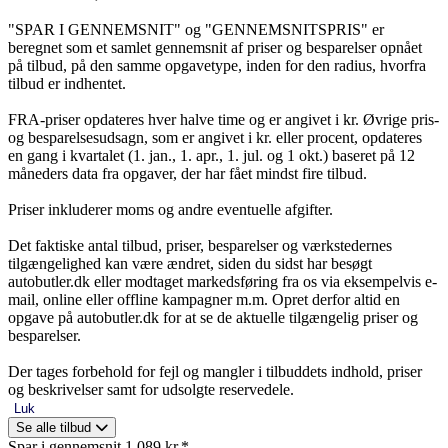
"SPAR I GENNEMSNIT" og "GENNEMSNITSPRIS" er
beregnet som et samlet gennemsnit af priser og besparelser opnået
på tilbud, på den samme opgavetype, inden for den radius, hvorfra
tilbud er indhentet.
FRA-priser opdateres hver halve time og er angivet i kr. Øvrige pris-
og besparelsesudsagn, som er angivet i kr. eller procent, opdateres
en gang i kvartalet (1. jan., 1. apr., 1. jul. og 1 okt.) baseret på 12
måneders data fra opgaver, der har fået mindst fire tilbud.
Priser inkluderer moms og andre eventuelle afgifter.
Det faktiske antal tilbud, priser, besparelser og værkstedernes
tilgængelighed kan være ændret, siden du sidst har besøgt
autobutler.dk eller modtaget markedsføring fra os via eksempelvis e-
mail, online eller offline kampagner m.m. Opret derfor altid en
opgave på autobutler.dk for at se de aktuelle tilgængelig priser og
besparelser.
Der tages forbehold for fejl og mangler i tilbuddets indhold, priser
og beskrivelser samt for udsolgte reservedele.
Luk
Se alle tilbud
Spar i gennemsnit 1.089 kr.*