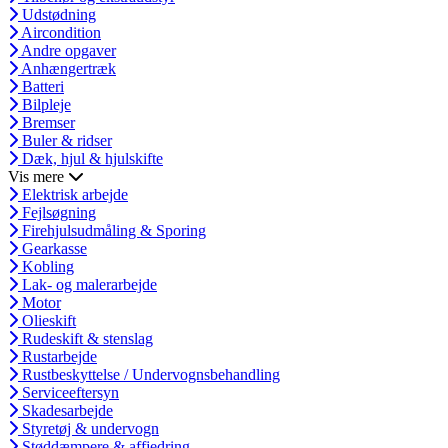
Udstødning
Aircondition
Andre opgaver
Anhængertræk
Batteri
Bilpleje
Bremser
Buler & ridser
Dæk, hjul & hjulskifte
Vis mere
Elektrisk arbejde
Fejlsøgning
Firehjulsudmåling & Sporing
Gearkasse
Kobling
Lak- og malerarbejde
Motor
Olieskift
Rudeskift & stenslag
Rustarbejde
Rustbeskyttelse / Undervognsbehandling
Serviceeftersyn
Skadesarbejde
Styretøj & undervogn
Støddæmpere & affjedring