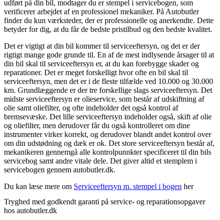
udført på din bil, modtager du er stempel i servicebogen, som
verificerer arbejdet af en professionel mekaniker. På Autobutler
finder du kun værksteder, der er professionelle og anerkendte. Dette
betyder for dig, at du får de bedste pristilbud og den bedste kvalitet.
Det er vigtigt at din bil kommer til serviceeftersyn, og det er der
rigtigt mange gode grunde til. En af de mest indlysende årsager til at
din bil skal til serviceeftersyn er, at du kan forebygge skader og
reparationer. Det er meget forskelligt hvor ofte en bil skal til
serviceeftersyn, men det er i de fleste tilfælde ved 10.000 og 30.000
km. Grundlæggende er der tre forskellige slags serviceeftersyn. Det
midste serviceeftersyn er olieservice, som består af udskiftning af
olie samt oliefilter, og ofte indeholder det også kontrol af
bremsevæske. Det lille serviceeftersyn indeholder også, skift af olie
og oliefilter, men derudover får du også kontrolleret om dine
instrumenter virker korrekt, og derudover blandt andet kontrol over
om din udstødning og dæk er ok. Det store serviceeftersyn består af,
mekanikeren gennemgå alle kontrolpunnkter specificeret til din bils
servicebog samt andre vitale dele. Det giver altid et stemplem i
servicebogen gennem autobutler.dk.
Du kan læse mere om
Serviceeftersyn m. stempel i bogen
her
Tryghed med godkendt garanti på service- og reparationsopgaver
hos autobutler.dk