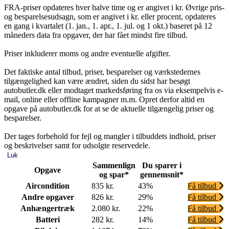
FRA-priser opdateres hver halve time og er angivet i kr. Øvrige pris-
og besparelsesudsagn, som er angivet i kr. eller procent, opdateres
en gang i kvartalet (1. jan., 1. apr., 1. jul. og 1 okt.) baseret på 12
måneders data fra opgaver, der har fået mindst fire tilbud.
Priser inkluderer moms og andre eventuelle afgifter.
Det faktiske antal tilbud, priser, besparelser og værkstedernes
tilgængelighed kan være ændret, siden du sidst har besøgt
autobutler.dk eller modtaget markedsføring fra os via eksempelvis e-
mail, online eller offline kampagner m.m. Opret derfor altid en
opgave på autobutler.dk for at se de aktuelle tilgængelig priser og
besparelser.
Der tages forbehold for fejl og mangler i tilbuddets indhold, priser
og beskrivelser samt for udsolgte reservedele.
Luk
Sammenlign
Du sparer i
Opgave
og spar*
gennemsnit*
Aircondition
835 kr.
43%
Få tilbud
Andre opgaver
826 kr.
29%
Få tilbud
Anhængertræk
2.080 kr.
22%
Få tilbud
Batteri
282 kr.
14%
Få tilbud