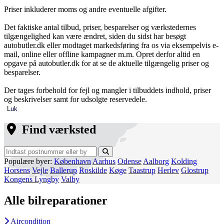
Priser inkluderer moms og andre eventuelle afgifter.
Det faktiske antal tilbud, priser, besparelser og værkstedernes
tilgængelighed kan være ændret, siden du sidst har besøgt
autobutler.dk eller modtaget markedsføring fra os via eksempelvis e-
mail, online eller offline kampagner m.m. Opret derfor altid en
opgave på autobutler.dk for at se de aktuelle tilgængelig priser og
besparelser.
Der tages forbehold for fejl og mangler i tilbuddets indhold, priser
og beskrivelser samt for udsolgte reservedele.
Luk
Find værksted
Populære byer:
København
Aarhus
Odense
Aalborg
Kolding
Horsens
Vejle
Ballerup
Roskilde
Køge
Taastrup
Herlev
Glostrup
Kongens Lyngby
Valby
Alle bilreparationer
Aircondition