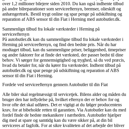
over 1,2 millioner bilejere siden 2010. Du kan også indhente tilbud
på andre bilreparationer som serviceeftersyn, bremser, olieskift og
anhængertræk. Bestil trygt online og spar penge på udskiftning og
reparation af ABS sensor til din Fiat i Herning med autobutler.dk.
Sammenlign tilbud fra lokale værksteder i Herning på
serviceeftersyn
På autobutler.dk kan du sammenligne tilbud fra lokale værksteder i
Herning på serviceeftersyn, og find den bedste pris. Når du har
modtaget tilbud, kan du sammenligne priser, beliggenhed, timepriser
og andre faktorer for at finde det værksted, der passer bedst til dine
behov. Vi sørger for gennemsigtighed og tryghed, så du ved præcis,
hvad du betaler for, når du kører fra værkstedet. Indhent tilbud på
autobutler.dk og spar penge på udskiftning og reparation af ABS
sensor til din Fiat i Herning.
Fordele ved serviceeftersyn gennem Autobutler til din Fiat
Alle biler skal regelmæssigt til servicetjek. Bilens alder og måden du
bruger den har inflydelse på, hvilket eftersyn der er behov for og
hvor ofte det skal udføres. Det er vigtigt at du følger producentens
krav, for at bibeholde retten til garantien. Via Autobutler kan du med
fordel finde de bedste mekanikere i nærheden. Autobutler hjælper
dig med at spare og samtidg kan du være sikker på, at din bil
serviceres af fagfolk. For at sikre kvaliteten af det arbejde der bliver