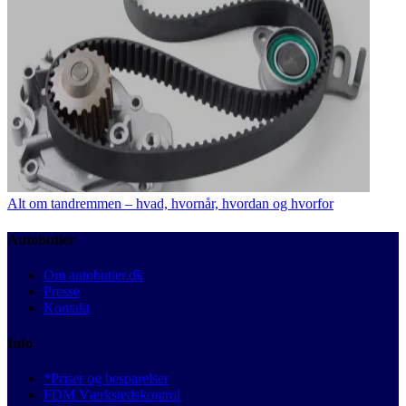
Alt om tandremmen – hvad, hvornår, hvordan og hvorfor
Autobutler
Om autobutler.dk
Presse
Kontakt
Info
*Priser og besparelser
FDM Værkstedskontrol