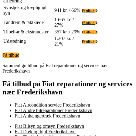
affjedring
Synstjek og lovpligtigt
941 kr. / 66%
Få tilbud
syn
1.665 kr. /
Tandrem & taktkæde
Få tilbud
27%
Tilbehør & ekstraudstyr
357 kr. / 29%
Få tilbud
1.207 kr. /
Udstødning
Få tilbud
21%
Få tilbud
Sammenlign tilbud på Fiat reparationer og services nær
Frederikshavn
Få tilbud på Fiat reparationer og services
nær Frederikshavn
Fiat Aircondition service Frederikshavn
Fiat Andre bilreparationer Frederikshavn
Fiat Anhængertræk Frederikshavn
Fiat Bilsyn og omsyn Frederikshavn
Fiat Dæk og hjul Frederikshavn