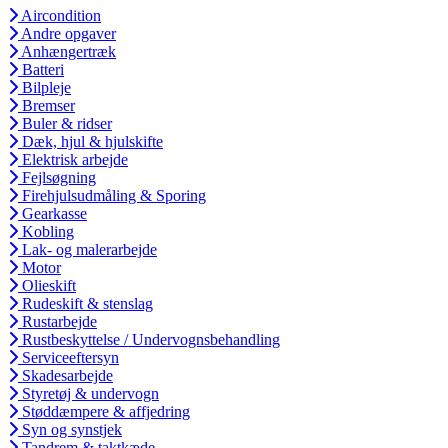
Aircondition
Andre opgaver
Anhængertræk
Batteri
Bilpleje
Bremser
Buler & ridser
Dæk, hjul & hjulskifte
Elektrisk arbejde
Fejlsøgning
Firehjulsudmåling & Sporing
Gearkasse
Kobling
Lak- og malerarbejde
Motor
Olieskift
Rudeskift & stenslag
Rustarbejde
Rustbeskyttelse / Undervognsbehandling
Serviceeftersyn
Skadesarbejde
Styretøj & undervogn
Støddæmpere & affjedring
Syn og synstjek
Tandrem & taktkæde