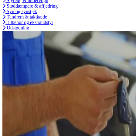
Styretøj & undervogn
Støddæmpere & affjedring
Syn og synstjek
Tandrem & taktkæde
Tilbehør og ekstraudstyr
Udstødning