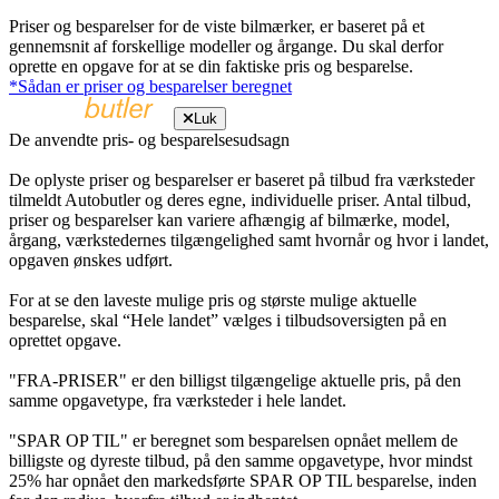
Priser og besparelser for de viste bilmærker, er baseret på et
gennemsnit af forskellige modeller og årgange. Du skal derfor
oprette en opgave for at se din faktiske pris og besparelse.
*Sådan er priser og besparelser beregnet
Luk
De anvendte pris- og besparelsesudsagn
De oplyste priser og besparelser er baseret på tilbud fra værksteder
tilmeldt Autobutler og deres egne, individuelle priser. Antal tilbud,
priser og besparelser kan variere afhængig af bilmærke, model,
årgang, værkstedernes tilgængelighed samt hvornår og hvor i landet,
opgaven ønskes udført.
For at se den laveste mulige pris og største mulige aktuelle
besparelse, skal “Hele landet” vælges i tilbudsoversigten på en
oprettet opgave.
"FRA-PRISER" er den billigst tilgængelige aktuelle pris, på den
samme opgavetype, fra værksteder i hele landet.
"SPAR OP TIL" er beregnet som besparelsen opnået mellem de
billigste og dyreste tilbud, på den samme opgavetype, hvor mindst
25% har opnået den markedsførte SPAR OP TIL besparelse, inden