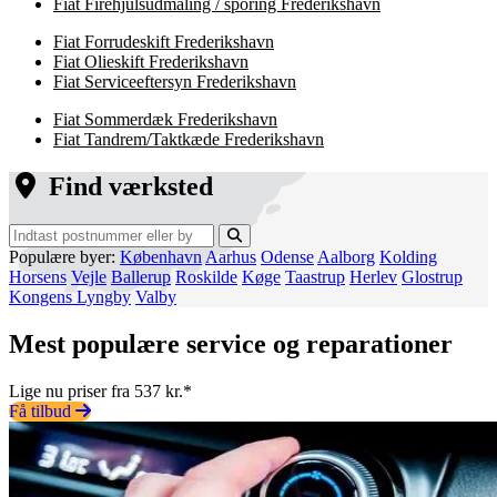
Fiat Firehjulsudmåling / sporing Frederikshavn
Fiat Forrudeskift Frederikshavn
Fiat Olieskift Frederikshavn
Fiat Serviceeftersyn Frederikshavn
Fiat Sommerdæk Frederikshavn
Fiat Tandrem/Taktkæde Frederikshavn
Find værksted
Populære byer:
København
Aarhus
Odense
Aalborg
Kolding
Horsens
Vejle
Ballerup
Roskilde
Køge
Taastrup
Herlev
Glostrup
Kongens Lyngby
Valby
Mest populære service og reparationer
Lige nu priser fra 537 kr.*
Få tilbud