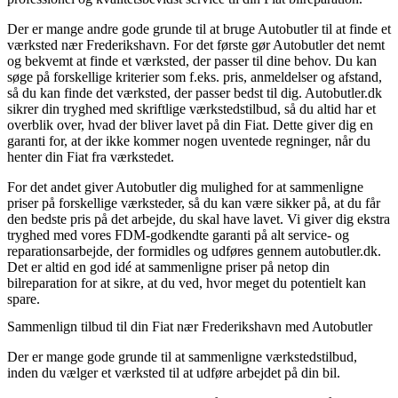
Der er mange andre gode grunde til at bruge Autobutler til at finde et
værksted nær Frederikshavn. For det første gør Autobutler det nemt
og bekvemt at finde et værksted, der passer til dine behov. Du kan
søge på forskellige kriterier som f.eks. pris, anmeldelser og afstand,
så du kan finde det værksted, der passer bedst til dig. Autobutler.dk
sikrer din tryghed med skriftlige værkstedstilbud, så du altid har et
overblik over, hvad der bliver lavet på din Fiat. Dette giver dig en
garanti for, at der ikke kommer nogen uventede regninger, når du
henter din Fiat fra værkstedet.
For det andet giver Autobutler dig mulighed for at sammenligne
priser på forskellige værksteder, så du kan være sikker på, at du får
den bedste pris på det arbejde, du skal have lavet. Vi giver dig ekstra
tryghed med vores FDM-godkendte garanti på alt service- og
reparationsarbejde, der formidles og udføres gennem autobutler.dk.
Det er altid en god idé at sammenligne priser på netop din
bilreparation for at sikre, at du ved, hvor meget du potentielt kan
spare.
Sammenlign tilbud til din Fiat nær Frederikshavn med Autobutler
Der er mange gode grunde til at sammenligne værkstedstilbud,
inden du vælger et værksted til at udføre arbejdet på din bil.