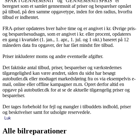
"SPAR I GENNEMSNIT" og "GENNEMSNITSPRIS" er
beregnet som et samlet gennemsnit af priser og besparelser opnået
på tilbud, på den samme opgavetype, inden for den radius, hvorfra
tilbud er indhentet.
FRA-priser opdateres hver halve time og er angivet i kr. Øvrige pris-
og besparelsesudsagn, som er angivet i kr. eller procent, opdateres
en gang i kvartalet (1. jan., 1. apr., 1. jul. og 1 okt.) baseret på 12
måneders data fra opgaver, der har fået mindst fire tilbud.
Priser inkluderer moms og andre eventuelle afgifter.
Det faktiske antal tilbud, priser, besparelser og værkstedernes
tilgængelighed kan være ændret, siden du sidst har besøgt
autobutler.dk eller modtaget markedsføring fra os via eksempelvis e-
mail, online eller offline kampagner m.m. Opret derfor altid en
opgave på autobutler.dk for at se de aktuelle tilgængelig priser og
besparelser.
Der tages forbehold for fejl og mangler i tilbuddets indhold, priser
og beskrivelser samt for udsolgte reservedele.
Luk
Alle bilreparationer