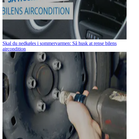
Skal du nedkøles i sommervarmen: Så husk at rense bilens
aircondition