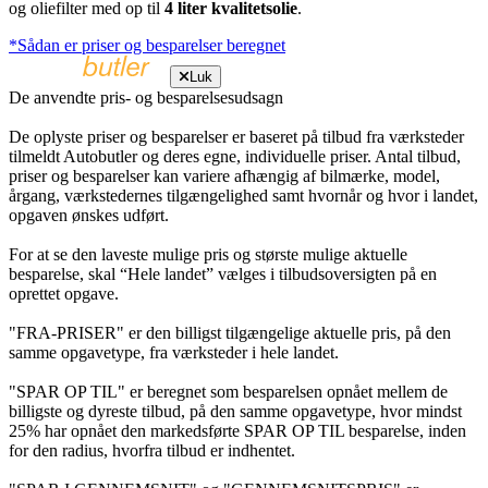
og oliefilter med op til
4 liter kvalitetsolie
.
*Sådan er priser og besparelser beregnet
Luk
De anvendte pris- og besparelsesudsagn
De oplyste priser og besparelser er baseret på tilbud fra værksteder
tilmeldt Autobutler og deres egne, individuelle priser. Antal tilbud,
priser og besparelser kan variere afhængig af bilmærke, model,
årgang, værkstedernes tilgængelighed samt hvornår og hvor i landet,
opgaven ønskes udført.
For at se den laveste mulige pris og største mulige aktuelle
besparelse, skal “Hele landet” vælges i tilbudsoversigten på en
oprettet opgave.
"FRA-PRISER" er den billigst tilgængelige aktuelle pris, på den
samme opgavetype, fra værksteder i hele landet.
"SPAR OP TIL" er beregnet som besparelsen opnået mellem de
billigste og dyreste tilbud, på den samme opgavetype, hvor mindst
25% har opnået den markedsførte SPAR OP TIL besparelse, inden
for den radius, hvorfra tilbud er indhentet.