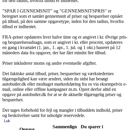
for den radius, hvorfra tilbud er indhentet.
"SPAR I GENNEMSNIT" og "GENNEMSNITSPRIS" er
beregnet som et samlet gennemsnit af priser og besparelser opnået
på tilbud, på den samme opgavetype, inden for den radius, hvorfra
tilbud er indhentet.
FRA-priser opdateres hver halve time og er angivet i kr. Øvrige pris-
og besparelsesudsagn, som er angivet i kr. eller procent, opdateres
en gang i kvartalet (1. jan., 1. apr., 1. jul. og 1 okt.) baseret på 12
måneders data fra opgaver, der har fået mindst fire tilbud.
Priser inkluderer moms og andre eventuelle afgifter.
Det faktiske antal tilbud, priser, besparelser og værkstedernes
tilgængelighed kan være ændret, siden du sidst har besøgt
autobutler.dk eller modtaget markedsføring fra os via eksempelvis e-
mail, online eller offline kampagner m.m. Opret derfor altid en
opgave på autobutler.dk for at se de aktuelle tilgængelig priser og
besparelser.
Der tages forbehold for fejl og mangler i tilbuddets indhold, priser
og beskrivelser samt for udsolgte reservedele.
Luk
Sammenlign
Du sparer i
Opgave