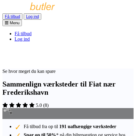
Få tilbud
Log ind
Menu
Få tilbud
Log ind
Se hvor meget du kan spare
Sammenlign værksteder til Fiat nær
Frederikshavn
5.0
(
8
)
Få tilbud fra op til
191 uafhængige værksteder
Spar op til 50%
* på din bilreparation og service hos