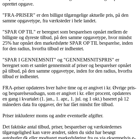
oprettet opgave.
"FRA-PRISER" er den billigst tilgængelige aktuelle pris, på den
samme opgavetype, fra værksteder i hele landet.
"SPAR OP TIL" er beregnet som besparelsen opnået mellem de
billigste og dyreste tilbud, på den samme opgavetype, hvor mindst
25% har opnået den markedsførte SPAR OP TIL besparelse, inden
for den radius, hvorfra tilbud er indhentet.
"SPAR I GENNEMSNIT" og "GENNEMSNITSPRIS" er
beregnet som et samlet gennemsnit af priser og besparelser opnået
på tilbud, på den samme opgavetype, inden for den radius, hvorfra
tilbud er indhentet.
FRA-priser opdateres hver halve time og er angivet i kr. Øvrige pris-
og besparelsesudsagn, som er angivet i kr. eller procent, opdateres
en gang i kvartalet (1. jan., 1. apr., 1. jul. og 1 okt.) baseret på 12
måneders data fra opgaver, der har fået mindst fire tilbud.
Priser inkluderer moms og andre eventuelle afgifter.
Det faktiske antal tilbud, priser, besparelser og værkstedernes
tilgængelighed kan være ændret, siden du sidst har besøgt
autobutler.dk eller modtaget markedsføring fra os via eksempelvis e-