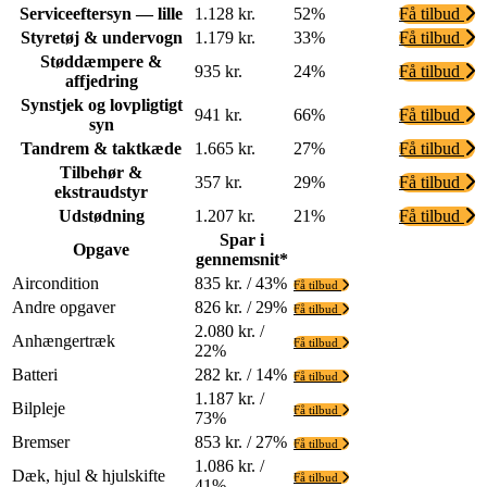
Serviceeftersyn — lille
1.128 kr.
52%
Få tilbud
Styretøj & undervogn
1.179 kr.
33%
Få tilbud
Støddæmpere &
935 kr.
24%
Få tilbud
affjedring
Synstjek og lovpligtigt
941 kr.
66%
Få tilbud
syn
Tandrem & taktkæde
1.665 kr.
27%
Få tilbud
Tilbehør &
357 kr.
29%
Få tilbud
ekstraudstyr
Udstødning
1.207 kr.
21%
Få tilbud
Spar i
Opgave
gennemsnit*
Aircondition
835 kr. / 43%
Få tilbud
Andre opgaver
826 kr. / 29%
Få tilbud
2.080 kr. /
Anhængertræk
Få tilbud
22%
Batteri
282 kr. / 14%
Få tilbud
1.187 kr. /
Bilpleje
Få tilbud
73%
Bremser
853 kr. / 27%
Få tilbud
1.086 kr. /
Dæk, hjul & hjulskifte
Få tilbud
41%