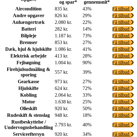
og spar*
gennemsnit*
Aircondition
835 kr.
43%
Få tilbud
Andre opgaver
826 kr.
29%
Få tilbud
Anhængertræk
2.080 kr.
22%
Få tilbud
Batteri
282 kr.
14%
Få tilbud
Bilpleje
1.187 kr.
73%
Få tilbud
Bremser
853 kr.
27%
Få tilbud
Dæk, hjul & hjulskifte
1.086 kr.
41%
Få tilbud
Elektrisk arbejde
413 kr.
28%
Få tilbud
Fejlsøgning
1.004 kr.
90%
Få tilbud
Firehjulsudmåling &
557 kr.
39%
Få tilbud
sporing
Gearkasse
973 kr.
27%
Få tilbud
Hjulskifte
624 kr.
72%
Få tilbud
Kobling
2.064 kr.
33%
Få tilbud
Motor
1.638 kr.
25%
Få tilbud
Olieskift
920 kr.
50%
Få tilbud
Rudeskift & stenslag
948 kr.
18%
Få tilbud
Rustbeskyttelse /
2.793 kr.
40%
Få tilbud
Undervognsbehandling
Serviceeftersyn
920 kr.
34%
Få tilbud