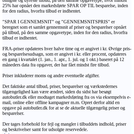
billigste og dyreste tilbud, på den samme opgavetype, hvor mindst
25% har opnået den markedsførte SPAR OP TIL besparelse, inden
for den radius, hvorfra tilbud er indhentet.
"SPAR I GENNEMSNIT" og "GENNEMSNITSPRIS" er
beregnet som et samlet gennemsnit af priser og besparelser opnået
på tilbud, på den samme opgavetype, inden for den radius, hvorfra
tilbud er indhentet.
FRA-priser opdateres hver halve time og er angivet i kr. Øvrige pris-
og besparelsesudsagn, som er angivet i kr. eller procent, opdateres
en gang i kvartalet (1. jan., 1. apr., 1. jul. og 1 okt.) baseret på 12
måneders data fra opgaver, der har fået mindst fire tilbud.
Priser inkluderer moms og andre eventuelle afgifter.
Det faktiske antal tilbud, priser, besparelser og værkstedernes
tilgængelighed kan være ændret, siden du sidst har besøgt
autobutler.dk eller modtaget markedsføring fra os via eksempelvis e-
mail, online eller offline kampagner m.m. Opret derfor altid en
opgave på autobutler.dk for at se de aktuelle tilgængelig priser og
besparelser.
Der tages forbehold for fejl og mangler i tilbuddets indhold, priser
og beskrivelser samt for udsolgte reservedele.