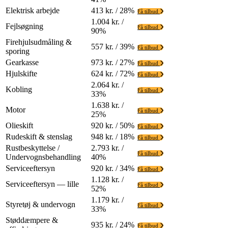
Elektrisk arbejde
413 kr. / 28%
Få tilbud
1.004 kr. /
Fejlsøgning
Få tilbud
90%
Firehjulsudmåling &
557 kr. / 39%
Få tilbud
sporing
Gearkasse
973 kr. / 27%
Få tilbud
Hjulskifte
624 kr. / 72%
Få tilbud
2.064 kr. /
Kobling
Få tilbud
33%
1.638 kr. /
Motor
Få tilbud
25%
Olieskift
920 kr. / 50%
Få tilbud
Rudeskift & stenslag
948 kr. / 18%
Få tilbud
Rustbeskyttelse /
2.793 kr. /
Få tilbud
Undervognsbehandling
40%
Serviceeftersyn
920 kr. / 34%
Få tilbud
1.128 kr. /
Serviceeftersyn — lille
Få tilbud
52%
1.179 kr. /
Styretøj & undervogn
Få tilbud
33%
Støddæmpere &
935 kr. / 24%
Få tilbud