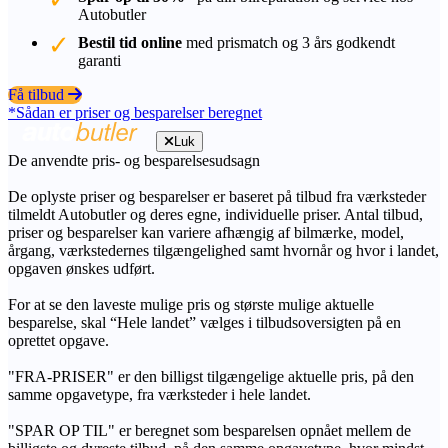
Autobutler
Bestil tid online
med prismatch og 3 års godkendt
garanti
Få tilbud
*Sådan er priser og besparelser beregnet
Luk
De anvendte pris- og besparelsesudsagn
De oplyste priser og besparelser er baseret på tilbud fra værksteder
tilmeldt Autobutler og deres egne, individuelle priser. Antal tilbud,
priser og besparelser kan variere afhængig af bilmærke, model,
årgang, værkstedernes tilgængelighed samt hvornår og hvor i landet,
opgaven ønskes udført.
For at se den laveste mulige pris og største mulige aktuelle
besparelse, skal “Hele landet” vælges i tilbudsoversigten på en
oprettet opgave.
"FRA-PRISER" er den billigst tilgængelige aktuelle pris, på den
samme opgavetype, fra værksteder i hele landet.
"SPAR OP TIL" er beregnet som besparelsen opnået mellem de