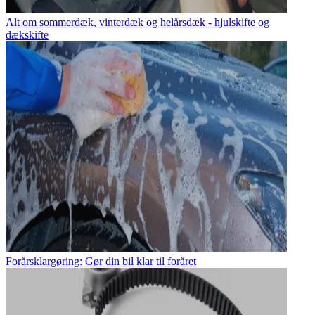
Alt om sommerdæk, vinterdæk og helårsdæk - hjulskifte og
dækskifte
Forårsklargøring: Gør din bil klar til foråret