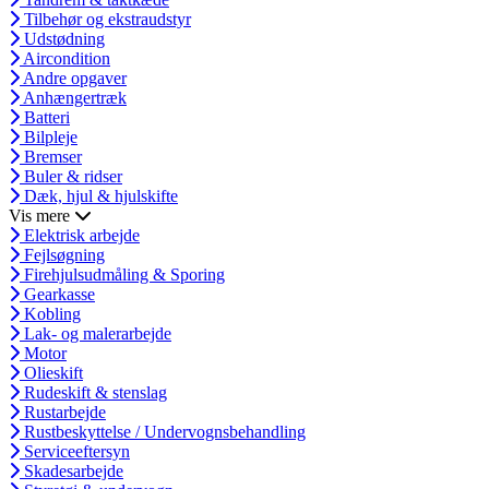
Tilbehør og ekstraudstyr
Udstødning
Aircondition
Andre opgaver
Anhængertræk
Batteri
Bilpleje
Bremser
Buler & ridser
Dæk, hjul & hjulskifte
Vis mere
Elektrisk arbejde
Fejlsøgning
Firehjulsudmåling & Sporing
Gearkasse
Kobling
Lak- og malerarbejde
Motor
Olieskift
Rudeskift & stenslag
Rustarbejde
Rustbeskyttelse / Undervognsbehandling
Serviceeftersyn
Skadesarbejde