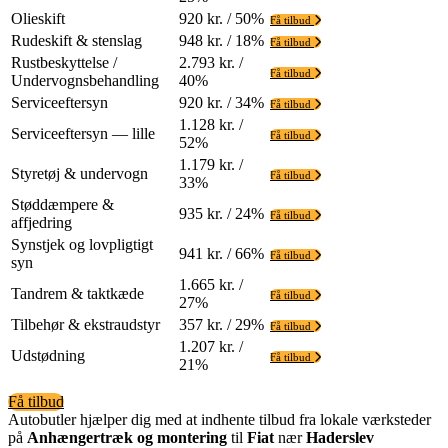
Olieskift
920 kr. / 50%
Få tilbud
Rudeskift & stenslag
948 kr. / 18%
Få tilbud
Rustbeskyttelse /
2.793 kr. /
Få tilbud
Undervognsbehandling
40%
Serviceeftersyn
920 kr. / 34%
Få tilbud
1.128 kr. /
Serviceeftersyn — lille
Få tilbud
52%
1.179 kr. /
Styretøj & undervogn
Få tilbud
33%
Støddæmpere &
935 kr. / 24%
Få tilbud
affjedring
Synstjek og lovpligtigt
941 kr. / 66%
Få tilbud
syn
1.665 kr. /
Tandrem & taktkæde
Få tilbud
27%
Tilbehør & ekstraudstyr
357 kr. / 29%
Få tilbud
1.207 kr. /
Udstødning
Få tilbud
21%
Få tilbud
Autobutler hjælper dig med at indhente tilbud fra lokale værksteder
på
Anhængertræk og montering
til
Fiat
nær
Haderslev