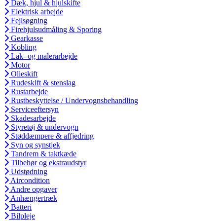
Dæk, hjul & hjulskifte
Elektrisk arbejde
Fejlsøgning
Firehjulsudmåling & Sporing
Gearkasse
Kobling
Lak- og malerarbejde
Motor
Olieskift
Rudeskift & stenslag
Rustarbejde
Rustbeskyttelse / Undervognsbehandling
Serviceeftersyn
Skadesarbejde
Styretøj & undervogn
Støddæmpere & affjedring
Syn og synstjek
Tandrem & taktkæde
Tilbehør og ekstraudstyr
Udstødning
Aircondition
Andre opgaver
Anhængertræk
Batteri
Bilpleje