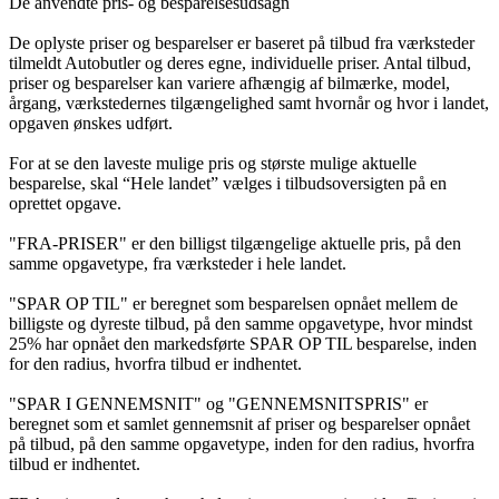
De anvendte pris- og besparelsesudsagn
De oplyste priser og besparelser er baseret på tilbud fra værksteder
tilmeldt Autobutler og deres egne, individuelle priser. Antal tilbud,
priser og besparelser kan variere afhængig af bilmærke, model,
årgang, værkstedernes tilgængelighed samt hvornår og hvor i landet,
opgaven ønskes udført.
For at se den laveste mulige pris og største mulige aktuelle
besparelse, skal “Hele landet” vælges i tilbudsoversigten på en
oprettet opgave.
"FRA-PRISER" er den billigst tilgængelige aktuelle pris, på den
samme opgavetype, fra værksteder i hele landet.
"SPAR OP TIL" er beregnet som besparelsen opnået mellem de
billigste og dyreste tilbud, på den samme opgavetype, hvor mindst
25% har opnået den markedsførte SPAR OP TIL besparelse, inden
for den radius, hvorfra tilbud er indhentet.
"SPAR I GENNEMSNIT" og "GENNEMSNITSPRIS" er
beregnet som et samlet gennemsnit af priser og besparelser opnået
på tilbud, på den samme opgavetype, inden for den radius, hvorfra
tilbud er indhentet.