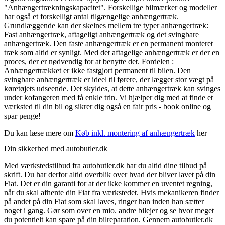
"Anhængertrækningskapacitet". Forskellige bilmærker og modeller
har også et forskelligt antal tilgængelige anhængertræk.
Grundlæggende kan der skelnes mellem tre typer anhængertræk:
Fast anhængertræk, aftageligt anhængertræk og det svingbare
anhængertræk. Den faste anhængertræk er en permanent monteret
træk som altid er synligt. Med det aftagelige anhængertræk er der en
proces, der er nødvendig for at benytte det. Fordelen :
Anhængertrækket er ikke fastgjort permanent til bilen. Den
svingbare anhængertræk er ideel til førere, der lægger stor vægt på
køretøjets udseende. Det skyldes, at dette anhængertræk kan svinges
under kofangeren med få enkle trin. Vi hjælper dig med at finde et
værksted til din bil og sikrer dig også en fair pris - book online og
spar penge!
Du kan læse mere om
Køb inkl. montering af anhængertræk
her
Din sikkerhed med autobutler.dk
Med værkstedstilbud fra autobutler.dk har du altid dine tilbud på
skrift. Du har derfor altid overblik over hvad der bliver lavet på din
Fiat. Det er din garanti for at der ikke kommer en uventet regning,
når du skal afhente din Fiat fra værkstedet. Hvis mekanikeren finder
på andet på din Fiat som skal laves, ringer han inden han sætter
noget i gang. Gør som over en mio. andre bilejer og se hvor meget
du potentielt kan spare på din bilreparation. Gennem autobutler.dk