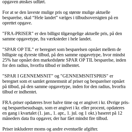
opgaven ønskes udført.
For at se den laveste mulige pris og største mulige aktuelle
besparelse, skal “Hele landet” vælges i tilbudsoversigten på en
oprettet opgave.
"FRA-PRISER" er den billigst tilgængelige aktuelle pris, på den
samme opgavetype, fra værksteder i hele landet.
"SPAR OP TIL" er beregnet som besparelsen opnået mellem de
billigste og dyreste tilbud, på den samme opgavetype, hvor mindst
25% har opnået den markedsførte SPAR OP TIL besparelse, inden
for den radius, hvorfra tilbud er indhentet.
"SPAR I GENNEMSNIT" og "GENNEMSNITSPRIS" er
beregnet som et samlet gennemsnit af priser og besparelser opnået
på tilbud, på den samme opgavetype, inden for den radius, hvorfra
tilbud er indhentet.
FRA-priser opdateres hver halve time og er angivet i kr. Øvrige pris-
og besparelsesudsagn, som er angivet i kr. eller procent, opdateres
en gang i kvartalet (1. jan., 1. apr., 1. jul. og 1 okt.) baseret på 12
måneders data fra opgaver, der har fået mindst fire tilbud.
Priser inkluderer moms og andre eventuelle afgifter.