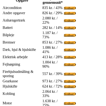
Opgave
gennemsnit*
Aircondition
835 kr. / 43%
Få tilbud
Andre opgaver
826 kr. / 29%
Få tilbud
2.080 kr. /
Anhængertræk
Få tilbud
22%
Batteri
282 kr. / 14%
Få tilbud
1.187 kr. /
Bilpleje
Få tilbud
73%
Bremser
853 kr. / 27%
Få tilbud
1.086 kr. /
Dæk, hjul & hjulskifte
Få tilbud
41%
Elektrisk arbejde
413 kr. / 28%
Få tilbud
1.004 kr. /
Fejlsøgning
Få tilbud
90%
Firehjulsudmåling &
557 kr. / 39%
Få tilbud
sporing
Gearkasse
973 kr. / 27%
Få tilbud
Hjulskifte
624 kr. / 72%
Få tilbud
2.064 kr. /
Kobling
Få tilbud
33%
1.638 kr. /
Motor
Få tilbud
25%