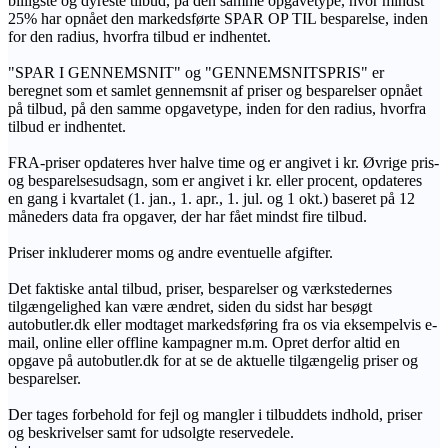
billigste og dyreste tilbud, på den samme opgavetype, hvor mindst
25% har opnået den markedsførte SPAR OP TIL besparelse, inden
for den radius, hvorfra tilbud er indhentet.
"SPAR I GENNEMSNIT" og "GENNEMSNITSPRIS" er
beregnet som et samlet gennemsnit af priser og besparelser opnået
på tilbud, på den samme opgavetype, inden for den radius, hvorfra
tilbud er indhentet.
FRA-priser opdateres hver halve time og er angivet i kr. Øvrige pris-
og besparelsesudsagn, som er angivet i kr. eller procent, opdateres
en gang i kvartalet (1. jan., 1. apr., 1. jul. og 1 okt.) baseret på 12
måneders data fra opgaver, der har fået mindst fire tilbud.
Priser inkluderer moms og andre eventuelle afgifter.
Det faktiske antal tilbud, priser, besparelser og værkstedernes
tilgængelighed kan være ændret, siden du sidst har besøgt
autobutler.dk eller modtaget markedsføring fra os via eksempelvis e-
mail, online eller offline kampagner m.m. Opret derfor altid en
opgave på autobutler.dk for at se de aktuelle tilgængelig priser og
besparelser.
Der tages forbehold for fejl og mangler i tilbuddets indhold, priser
og beskrivelser samt for udsolgte reservedele.