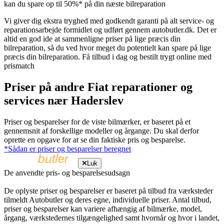
kan du spare op til 50%* på din næste bilreparation
Vi giver dig ekstra tryghed med godkendt garanti på alt service- og
reparationsarbejde formidlet og udført gennem autobutler.dk. Det er
altid en god ide at sammenligne priser på lige præcis din
bilreparation, så du ved hvor meget du potentielt kan spare på lige
præcis din bilreparation. Få tilbud i dag og bestilt trygt online med
prismatch
Priser på andre Fiat reparationer og
services nær Haderslev
Priser og besparelser for de viste bilmærker, er baseret på et
gennemsnit af forskellige modeller og årgange. Du skal derfor
oprette en opgave for at se din faktiske pris og besparelse.
*Sådan er priser og besparelser beregnet
Luk
De anvendte pris- og besparelsesudsagn
De oplyste priser og besparelser er baseret på tilbud fra værksteder
tilmeldt Autobutler og deres egne, individuelle priser. Antal tilbud,
priser og besparelser kan variere afhængig af bilmærke, model,
årgang, værkstedernes tilgængelighed samt hvornår og hvor i landet,