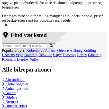
opgave på autobutler.dk for at se de aktuelle tilgængelig priser og
besparelser.
Der tages forbehold for fejl og mangler i tilbuddets indhold, priser
og beskrivelser samt for udsolgte reservedele.
Luk
Find værksted
Populære byer:
København
Aarhus
Odense
Aalborg
Kolding
Horsens
Vejle
Ballerup
Roskilde
Køge
Taastrup
Herlev
Glostrup
Kongens Lyngby
Valby
Alle bilreparationer
Aircondition
Andre opgaver
Anhængertræk
Batteri
Bilpleje
Bremser
Buler & ridser