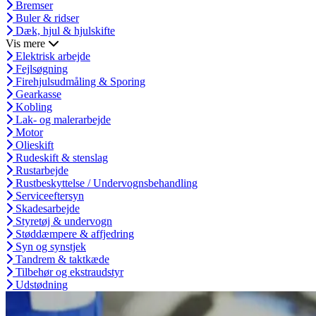
Bremser
Buler & ridser
Dæk, hjul & hjulskifte
Vis mere
Elektrisk arbejde
Fejlsøgning
Firehjulsudmåling & Sporing
Gearkasse
Kobling
Lak- og malerarbejde
Motor
Olieskift
Rudeskift & stenslag
Rustarbejde
Rustbeskyttelse / Undervognsbehandling
Serviceeftersyn
Skadesarbejde
Styretøj & undervogn
Støddæmpere & affjedring
Syn og synstjek
Tandrem & taktkæde
Tilbehør og ekstraudstyr
Udstødning