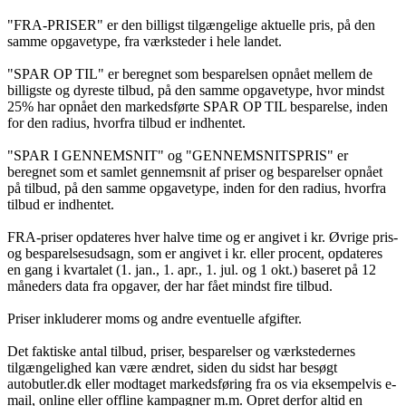
"FRA-PRISER" er den billigst tilgængelige aktuelle pris, på den
samme opgavetype, fra værksteder i hele landet.
"SPAR OP TIL" er beregnet som besparelsen opnået mellem de
billigste og dyreste tilbud, på den samme opgavetype, hvor mindst
25% har opnået den markedsførte SPAR OP TIL besparelse, inden
for den radius, hvorfra tilbud er indhentet.
"SPAR I GENNEMSNIT" og "GENNEMSNITSPRIS" er
beregnet som et samlet gennemsnit af priser og besparelser opnået
på tilbud, på den samme opgavetype, inden for den radius, hvorfra
tilbud er indhentet.
FRA-priser opdateres hver halve time og er angivet i kr. Øvrige pris-
og besparelsesudsagn, som er angivet i kr. eller procent, opdateres
en gang i kvartalet (1. jan., 1. apr., 1. jul. og 1 okt.) baseret på 12
måneders data fra opgaver, der har fået mindst fire tilbud.
Priser inkluderer moms og andre eventuelle afgifter.
Det faktiske antal tilbud, priser, besparelser og værkstedernes
tilgængelighed kan være ændret, siden du sidst har besøgt
autobutler.dk eller modtaget markedsføring fra os via eksempelvis e-
mail, online eller offline kampagner m.m. Opret derfor altid en