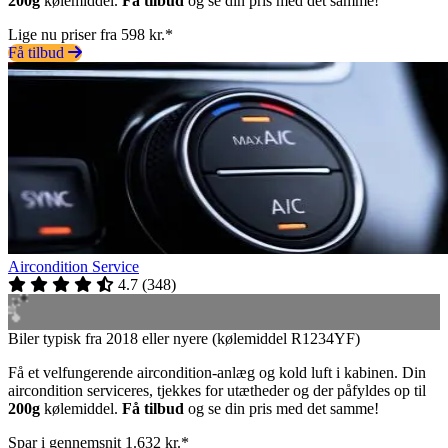
200g
kølemiddel.
Få tilbud
og se din pris med det samme!
Lige nu priser fra 598 kr.*
Få tilbud
Aircondition Service
4.7
(
348
)
Biler typisk fra 2018 eller nyere (kølemiddel R1234YF)
Få et velfungerende aircondition-anlæg og kold luft i kabinen. Din
aircondition serviceres, tjekkes for utætheder og der påfyldes op til
200g
kølemiddel.
Få tilbud
og se din pris med det samme!
Spar i gennemsnit 1.632 kr.*