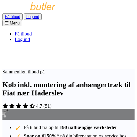
Få tilbud
Log ind
Menu
Få tilbud
Log ind
Sammenlign tilbud på
Køb inkl. montering af anhængertræk til
Fiat nær Haderslev
4.7
(
51
)
Få tilbud fra op til
190 uafhængige værksteder
Spar op til 50%
* på din bilreparation og service hos