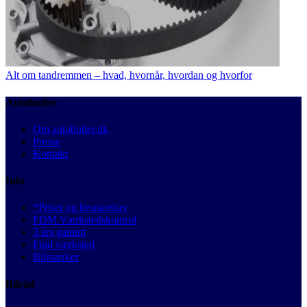
Alt om tandremmen – hvad, hvornår, hvordan og hvorfor
Autobutler
Om autobutler.dk
Presse
Kontakt
Info
*Priser og besparelser
FDM Værkstedskontrol
3 års garanti
Find værksted
Bilmærker
Bilråd