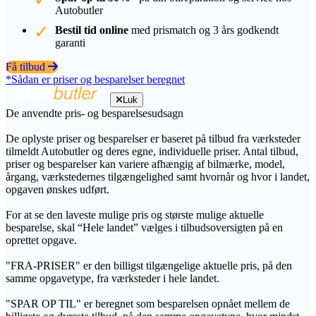
Autobutler
Bestil tid online
med prismatch og 3 års godkendt
garanti
Få tilbud
*Sådan er priser og besparelser beregnet
Luk
De anvendte pris- og besparelsesudsagn
De oplyste priser og besparelser er baseret på tilbud fra værksteder
tilmeldt Autobutler og deres egne, individuelle priser. Antal tilbud,
priser og besparelser kan variere afhængig af bilmærke, model,
årgang, værkstedernes tilgængelighed samt hvornår og hvor i landet,
opgaven ønskes udført.
For at se den laveste mulige pris og største mulige aktuelle
besparelse, skal “Hele landet” vælges i tilbudsoversigten på en
oprettet opgave.
"FRA-PRISER" er den billigst tilgængelige aktuelle pris, på den
samme opgavetype, fra værksteder i hele landet.
"SPAR OP TIL" er beregnet som besparelsen opnået mellem de