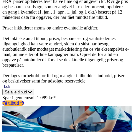
FRA-priser opdateres hver halve time og er angivet i kr. Øvrige pris-
og besparelsesudsagn, som er angivet i kr. eller procent, opdateres
en gang i kvartalet (1. jan., 1. apr., 1. jul. og 1 okt.) baseret på 12
måneders data fra opgaver, der har fået mindst fire tilbud.
Priser inkluderer moms og andre eventuelle afgifter.
Det faktiske antal tilbud, priser, besparelser og værkstedernes
tilgængelighed kan være ændret, siden du sidst har besøgt
autobutler.dk eller modtaget markedsføring fra os via eksempelvis e-
mail, online eller offline kampagner m.m. Opret derfor altid en
opgave på autobutler.dk for at se de aktuelle tilgængelig priser og
besparelser.
Der tages forbehold for fejl og mangler i tilbuddets indhold, priser
og beskrivelser samt for udsolgte reservedele.
Luk
Se alle tilbud
Spar i gennemsnit 1.089 kr.*
Få tilbud