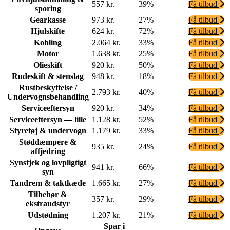
557 kr.
39%
Få tilbud
sporing
Gearkasse
973 kr.
27%
Få tilbud
Hjulskifte
624 kr.
72%
Få tilbud
Kobling
2.064 kr.
33%
Få tilbud
Motor
1.638 kr.
25%
Få tilbud
Olieskift
920 kr.
50%
Få tilbud
Rudeskift & stenslag
948 kr.
18%
Få tilbud
Rustbeskyttelse /
2.793 kr.
40%
Få tilbud
Undervognsbehandling
Serviceeftersyn
920 kr.
34%
Få tilbud
Serviceeftersyn — lille
1.128 kr.
52%
Få tilbud
Styretøj & undervogn
1.179 kr.
33%
Få tilbud
Støddæmpere &
935 kr.
24%
Få tilbud
affjedring
Synstjek og lovpligtigt
941 kr.
66%
Få tilbud
syn
Tandrem & taktkæde
1.665 kr.
27%
Få tilbud
Tilbehør &
357 kr.
29%
Få tilbud
ekstraudstyr
Udstødning
1.207 kr.
21%
Få tilbud
Spar i