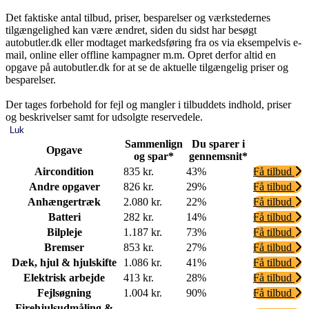
Det faktiske antal tilbud, priser, besparelser og værkstedernes
tilgængelighed kan være ændret, siden du sidst har besøgt
autobutler.dk eller modtaget markedsføring fra os via eksempelvis e-
mail, online eller offline kampagner m.m. Opret derfor altid en
opgave på autobutler.dk for at se de aktuelle tilgængelig priser og
besparelser.
Der tages forbehold for fejl og mangler i tilbuddets indhold, priser
og beskrivelser samt for udsolgte reservedele.
Luk
Sammenlign
Du sparer i
Opgave
og spar*
gennemsnit*
Aircondition
835 kr.
43%
Få tilbud
Andre opgaver
826 kr.
29%
Få tilbud
Anhængertræk
2.080 kr.
22%
Få tilbud
Batteri
282 kr.
14%
Få tilbud
Bilpleje
1.187 kr.
73%
Få tilbud
Bremser
853 kr.
27%
Få tilbud
Dæk, hjul & hjulskifte
1.086 kr.
41%
Få tilbud
Elektrisk arbejde
413 kr.
28%
Få tilbud
Fejlsøgning
1.004 kr.
90%
Få tilbud
Firehjulsudmåling &