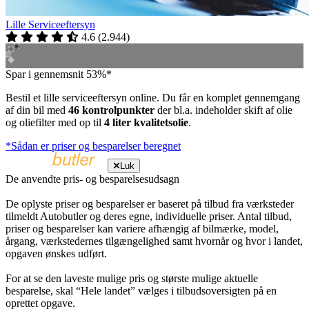
Lille Serviceeftersyn
4.6
(
2.944
)
Spar i gennemsnit 53%*
Bestil et lille serviceeftersyn online. Du får en komplet gennemgang
af din bil med
46 kontrolpunkter
der bl.a. indeholder skift af olie
og oliefilter med op til
4 liter kvalitetsolie
.
*Sådan er priser og besparelser beregnet
Luk
De anvendte pris- og besparelsesudsagn
De oplyste priser og besparelser er baseret på tilbud fra værksteder
tilmeldt Autobutler og deres egne, individuelle priser. Antal tilbud,
priser og besparelser kan variere afhængig af bilmærke, model,
årgang, værkstedernes tilgængelighed samt hvornår og hvor i landet,
opgaven ønskes udført.
For at se den laveste mulige pris og største mulige aktuelle
besparelse, skal “Hele landet” vælges i tilbudsoversigten på en
oprettet opgave.