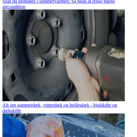
Skal du nedkøles i sommervarmen: Så husk at rense bilens
aircondition
Alt om sommerdæk, vinterdæk og helårsdæk - hjulskifte og
dækskifte