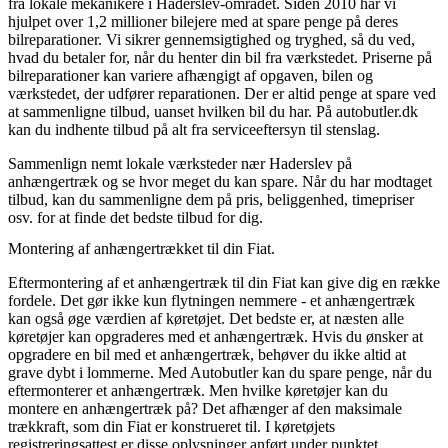
fra lokale mekanikere i Haderslev-området. Siden 2010 har vi
hjulpet over 1,2 millioner bilejere med at spare penge på deres
bilreparationer. Vi sikrer gennemsigtighed og tryghed, så du ved,
hvad du betaler for, når du henter din bil fra værkstedet. Priserne på
bilreparationer kan variere afhængigt af opgaven, bilen og
værkstedet, der udfører reparationen. Der er altid penge at spare ved
at sammenligne tilbud, uanset hvilken bil du har. På autobutler.dk
kan du indhente tilbud på alt fra serviceeftersyn til stenslag.
Sammenlign nemt lokale værksteder nær Haderslev på
anhængertræk og se hvor meget du kan spare. Når du har modtaget
tilbud, kan du sammenligne dem på pris, beliggenhed, timepriser
osv. for at finde det bedste tilbud for dig.
Montering af anhængertrækket til din Fiat.
Eftermontering af et anhængertræk til din Fiat kan give dig en række
fordele. Det gør ikke kun flytningen nemmere - et anhængertræk
kan også øge værdien af køretøjet. Det bedste er, at næsten alle
køretøjer kan opgraderes med et anhængertræk. Hvis du ønsker at
opgradere en bil med et anhængertræk, behøver du ikke altid at
grave dybt i lommerne. Med Autobutler kan du spare penge, når du
eftermonterer et anhængertræk. Men hvilke køretøjer kan du
montere en anhængertræk på? Det afhænger af den maksimale
trækkraft, som din Fiat er konstrueret til. I køretøjets
registreringsattest er disse oplysninger anført under punktet