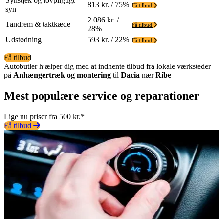
Synstjek og lovpligtigt
813 kr. / 75%
Få tilbud
syn
2.086 kr. /
Tandrem & taktkæde
Få tilbud
28%
Udstødning
593 kr. / 22%
Få tilbud
Få tilbud
Autobutler hjælper dig med at indhente tilbud fra lokale værksteder
på
Anhængertræk og montering
til
Dacia
nær
Ribe
Mest populære service og reparationer
Lige nu priser fra 500 kr.*
Få tilbud