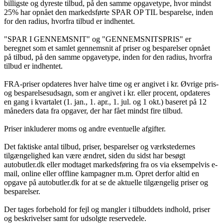
billigste og dyreste tilbud, på den samme opgavetype, hvor mindst
25% har opnået den markedsførte SPAR OP TIL besparelse, inden
for den radius, hvorfra tilbud er indhentet.
"SPAR I GENNEMSNIT" og "GENNEMSNITSPRIS" er
beregnet som et samlet gennemsnit af priser og besparelser opnået
på tilbud, på den samme opgavetype, inden for den radius, hvorfra
tilbud er indhentet.
FRA-priser opdateres hver halve time og er angivet i kr. Øvrige pris-
og besparelsesudsagn, som er angivet i kr. eller procent, opdateres
en gang i kvartalet (1. jan., 1. apr., 1. jul. og 1 okt.) baseret på 12
måneders data fra opgaver, der har fået mindst fire tilbud.
Priser inkluderer moms og andre eventuelle afgifter.
Det faktiske antal tilbud, priser, besparelser og værkstedernes
tilgængelighed kan være ændret, siden du sidst har besøgt
autobutler.dk eller modtaget markedsføring fra os via eksempelvis e-
mail, online eller offline kampagner m.m. Opret derfor altid en
opgave på autobutler.dk for at se de aktuelle tilgængelig priser og
besparelser.
Der tages forbehold for fejl og mangler i tilbuddets indhold, priser
og beskrivelser samt for udsolgte reservedele.