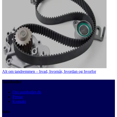
Alt om tandremmen – hvad, hvornår, hvordan og hvorfor
Autobutler
Om autobutler.dk
Presse
Kontakt
Info