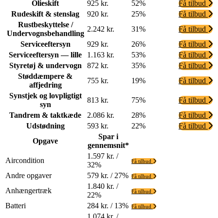
Olieskift
925 kr.
52%
Få tilbud
Rudeskift & stenslag
920 kr.
25%
Få tilbud
Rustbeskyttelse /
2.242 kr.
31%
Få tilbud
Undervognsbehandling
Serviceeftersyn
929 kr.
26%
Få tilbud
Serviceeftersyn — lille
1.163 kr.
53%
Få tilbud
Styretøj & undervogn
872 kr.
35%
Få tilbud
Støddæmpere &
755 kr.
19%
Få tilbud
affjedring
Synstjek og lovpligtigt
813 kr.
75%
Få tilbud
syn
Tandrem & taktkæde
2.086 kr.
28%
Få tilbud
Udstødning
593 kr.
22%
Få tilbud
Spar i
Opgave
gennemsnit*
1.597 kr. /
Aircondition
Få tilbud
32%
Andre opgaver
579 kr. / 27%
Få tilbud
1.840 kr. /
Anhængertræk
Få tilbud
22%
Batteri
284 kr. / 13%
Få tilbud
1.074 kr. /