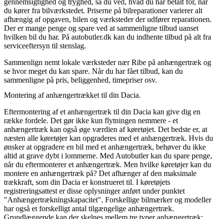
gennemsigtighed og tryghed, så du ved, hvad du har betalt for, når
du kører fra bilværkstedet. Priserne på bilreparationer varierer alt
afhængig af opgaven, bilen og værksteder der udfører reparationen.
Der er mange penge og spare ved at sammenligne tilbud uanset
hvilken bil du har. På autobutler.dk kan du indhente tilbud på alt fra
serviceeftersyn til stenslag.
Sammenlign nemt lokale værksteder nær Ribe på anhængertræk og
se hvor meget du kan spare. Når du har fået tilbud, kan du
sammenligne på pris, beliggenhed, timepriser osv.
Montering af anhængertrækket til din Dacia.
Eftermontering af et anhængertræk til din Dacia kan give dig en
række fordele. Det gør ikke kun flytningen nemmere - et
anhængertræk kan også øge værdien af køretøjet. Det bedste er, at
næsten alle køretøjer kan opgraderes med et anhængertræk. Hvis du
ønsker at opgradere en bil med et anhængertræk, behøver du ikke
altid at grave dybt i lommerne. Med Autobutler kan du spare penge,
når du eftermonterer et anhængertræk. Men hvilke køretøjer kan du
montere en anhængertræk på? Det afhænger af den maksimale
trækkraft, som din Dacia er konstrueret til. I køretøjets
registreringsattest er disse oplysninger anført under punktet
"Anhængertrækningskapacitet". Forskellige bilmærker og modeller
har også et forskelligt antal tilgængelige anhængertræk.
Grundlæggende kan der skelnes mellem tre typer anhængertræk: