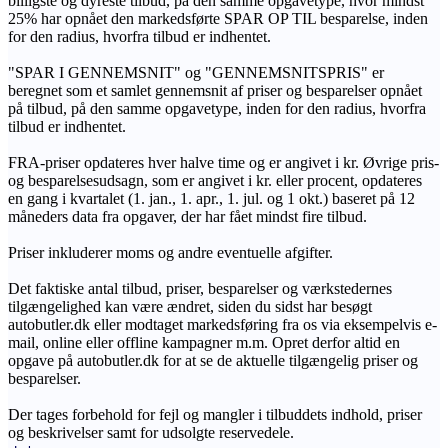
billigste og dyreste tilbud, på den samme opgavetype, hvor mindst
25% har opnået den markedsførte SPAR OP TIL besparelse, inden
for den radius, hvorfra tilbud er indhentet.
"SPAR I GENNEMSNIT" og "GENNEMSNITSPRIS" er
beregnet som et samlet gennemsnit af priser og besparelser opnået
på tilbud, på den samme opgavetype, inden for den radius, hvorfra
tilbud er indhentet.
FRA-priser opdateres hver halve time og er angivet i kr. Øvrige pris-
og besparelsesudsagn, som er angivet i kr. eller procent, opdateres
en gang i kvartalet (1. jan., 1. apr., 1. jul. og 1 okt.) baseret på 12
måneders data fra opgaver, der har fået mindst fire tilbud.
Priser inkluderer moms og andre eventuelle afgifter.
Det faktiske antal tilbud, priser, besparelser og værkstedernes
tilgængelighed kan være ændret, siden du sidst har besøgt
autobutler.dk eller modtaget markedsføring fra os via eksempelvis e-
mail, online eller offline kampagner m.m. Opret derfor altid en
opgave på autobutler.dk for at se de aktuelle tilgængelig priser og
besparelser.
Der tages forbehold for fejl og mangler i tilbuddets indhold, priser
og beskrivelser samt for udsolgte reservedele.