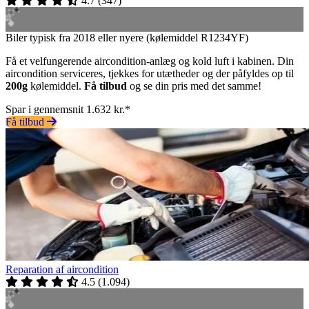
4.7
(
347
)
Biler typisk fra 2018 eller nyere (kølemiddel R1234YF)
Få et velfungerende aircondition-anlæg og kold luft i kabinen. Din
aircondition serviceres, tjekkes for utætheder og der påfyldes op til
200g
kølemiddel.
Få tilbud
og se din pris med det samme!
Spar i gennemsnit 1.632 kr.*
Få tilbud
Reparation af aircondition
4.5
(
1.094
)