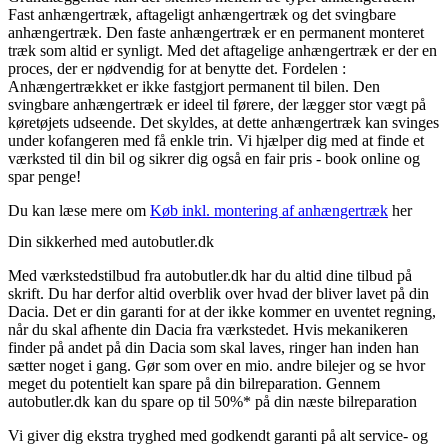
Fast anhængertræk, aftageligt anhængertræk og det svingbare
anhængertræk. Den faste anhængertræk er en permanent monteret
træk som altid er synligt. Med det aftagelige anhængertræk er der en
proces, der er nødvendig for at benytte det. Fordelen :
Anhængertrækket er ikke fastgjort permanent til bilen. Den
svingbare anhængertræk er ideel til førere, der lægger stor vægt på
køretøjets udseende. Det skyldes, at dette anhængertræk kan svinges
under kofangeren med få enkle trin. Vi hjælper dig med at finde et
værksted til din bil og sikrer dig også en fair pris - book online og
spar penge!
Du kan læse mere om
Køb inkl. montering af anhængertræk
her
Din sikkerhed med autobutler.dk
Med værkstedstilbud fra autobutler.dk har du altid dine tilbud på
skrift. Du har derfor altid overblik over hvad der bliver lavet på din
Dacia. Det er din garanti for at der ikke kommer en uventet regning,
når du skal afhente din Dacia fra værkstedet. Hvis mekanikeren
finder på andet på din Dacia som skal laves, ringer han inden han
sætter noget i gang. Gør som over en mio. andre bilejer og se hvor
meget du potentielt kan spare på din bilreparation. Gennem
autobutler.dk kan du spare op til 50%* på din næste bilreparation
Vi giver dig ekstra tryghed med godkendt garanti på alt service- og