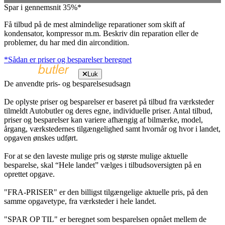
Spar i gennemsnit 35%*
Få tilbud på de mest almindelige reparationer som skift af
kondensator, kompressor m.m. Beskriv din reparation eller de
problemer, du har med din aircondition.
*Sådan er priser og besparelser beregnet
Luk
De anvendte pris- og besparelsesudsagn
De oplyste priser og besparelser er baseret på tilbud fra værksteder
tilmeldt Autobutler og deres egne, individuelle priser. Antal tilbud,
priser og besparelser kan variere afhængig af bilmærke, model,
årgang, værkstedernes tilgængelighed samt hvornår og hvor i landet,
opgaven ønskes udført.
For at se den laveste mulige pris og største mulige aktuelle
besparelse, skal “Hele landet” vælges i tilbudsoversigten på en
oprettet opgave.
"FRA-PRISER" er den billigst tilgængelige aktuelle pris, på den
samme opgavetype, fra værksteder i hele landet.
"SPAR OP TIL" er beregnet som besparelsen opnået mellem de