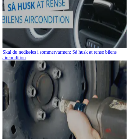
Skal du nedkøles i sommervarmen: Så husk at rense bilens
aircondition