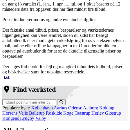
en gang i kvartalet (1. jan., 1. apr., 1. jul. og 1 okt.) baseret på 12
måneders data fra opgaver, der har fået mindst fire tilbud.
Priser inkluderer moms og andre eventuelle afgifter.
Det faktiske antal tilbud, priser, besparelser og værkstedernes
tilgængelighed kan være ændret, siden du sidst har besøgt
autobutler.dk eller modtaget markedsføring fra os via eksempelvis e-
mail, online eller offline kampagner m.m. Opret derfor altid en
opgave på autobutler.dk for at se de aktuelle tilgængelig priser og
besparelser.
Der tages forbehold for fejl og mangler i tilbuddets indhold, priser
og beskrivelser samt for udsolgte reservedele.
Luk
Find værksted
Populære byer:
København
Aarhus
Odense
Aalborg
Kolding
Horsens
Vejle
Ballerup
Roskilde
Køge
Taastrup
Herlev
Glostrup
Kongens Lyngby
Valby