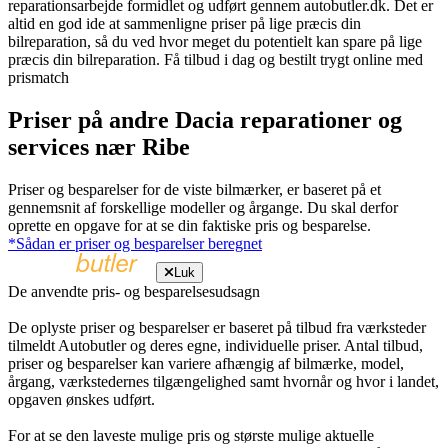
reparationsarbejde formidlet og udført gennem autobutler.dk. Det er
altid en god ide at sammenligne priser på lige præcis din
bilreparation, så du ved hvor meget du potentielt kan spare på lige
præcis din bilreparation. Få tilbud i dag og bestilt trygt online med
prismatch
Priser på andre Dacia reparationer og
services nær Ribe
Priser og besparelser for de viste bilmærker, er baseret på et
gennemsnit af forskellige modeller og årgange. Du skal derfor
oprette en opgave for at se din faktiske pris og besparelse.
*Sådan er priser og besparelser beregnet
Luk
De anvendte pris- og besparelsesudsagn
De oplyste priser og besparelser er baseret på tilbud fra værksteder
tilmeldt Autobutler og deres egne, individuelle priser. Antal tilbud,
priser og besparelser kan variere afhængig af bilmærke, model,
årgang, værkstedernes tilgængelighed samt hvornår og hvor i landet,
opgaven ønskes udført.
For at se den laveste mulige pris og største mulige aktuelle