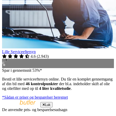
Lille Serviceeftersyn
4.6
(
2.943
)
Spar i gennemsnit 53%*
Bestil et lille serviceeftersyn online. Du får en komplet gennemgang
af din bil med
46 kontrolpunkter
der bl.a. indeholder skift af olie
og oliefilter med op til
4 liter kvalitetsolie
.
*Sådan er priser og besparelser beregnet
Luk
De anvendte pris- og besparelsesudsagn