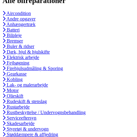
Alle bilreparationer
Aircondition
Andre opgaver
Anhængertræk
Batteri
Bilpleje
Bremser
Buler & ridser
Dæk, hjul & hjulskifte
Elektrisk arbejde
Fejlsøgning
Firehjulsudmåling & Sporing
Gearkasse
Kobling
Lak- og malerarbejde
Motor
Olieskift
Rudeskift & stenslag
Rustarbejde
Rustbeskyttelse / Undervognsbehandling
Serviceeftersyn
Skadesarbejde
Styretøj & undervogn
Støddæmpere & affjedring