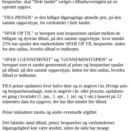
besparelse, skal “Hele landet” vælges i tilbudsoversigten på en
oprettet opgave.
"FRA-PRISER" er den billigst tilgængelige aktuelle pris, på den
samme opgavetype, fra værksteder i hele landet.
"SPAR OP TIL" er beregnet som besparelsen opnået mellem de
billigste og dyreste tilbud, på den samme opgavetype, hvor mindst
25% har opnået den markedsførte SPAR OP TIL besparelse, inden
for den radius, hvorfra tilbud er indhentet.
"SPAR I GENNEMSNIT" og "GENNEMSNITSPRIS" er
beregnet som et samlet gennemsnit af priser og besparelser opnået
på tilbud, på den samme opgavetype, inden for den radius, hvorfra
tilbud er indhentet.
FRA-priser opdateres hver halve time og er angivet i kr. Øvrige pris-
og besparelsesudsagn, som er angivet i kr. eller procent, opdateres
en gang i kvartalet (1. jan., 1. apr., 1. jul. og 1 okt.) baseret på 12
måneders data fra opgaver, der har fået mindst fire tilbud.
Priser inkluderer moms og andre eventuelle afgifter.
Det faktiske antal tilbud, priser, besparelser og værkstedernes
tilgængelighed kan være ændret, siden du sidst har besøgt