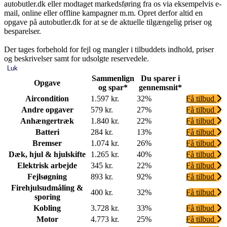
autobutler.dk eller modtaget markedsføring fra os via eksempelvis e-
mail, online eller offline kampagner m.m. Opret derfor altid en
opgave på autobutler.dk for at se de aktuelle tilgængelig priser og
besparelser.
Der tages forbehold for fejl og mangler i tilbuddets indhold, priser
og beskrivelser samt for udsolgte reservedele.
Luk
Sammenlign
Du sparer i
Opgave
og spar*
gennemsnit*
Aircondition
1.597 kr.
32%
Få tilbud
Andre opgaver
579 kr.
27%
Få tilbud
Anhængertræk
1.840 kr.
22%
Få tilbud
Batteri
284 kr.
13%
Få tilbud
Bremser
1.074 kr.
26%
Få tilbud
Dæk, hjul & hjulskifte
1.265 kr.
40%
Få tilbud
Elektrisk arbejde
345 kr.
22%
Få tilbud
Fejlsøgning
893 kr.
92%
Få tilbud
Firehjulsudmåling &
400 kr.
32%
Få tilbud
sporing
Kobling
3.728 kr.
33%
Få tilbud
Motor
4.773 kr.
25%
Få tilbud