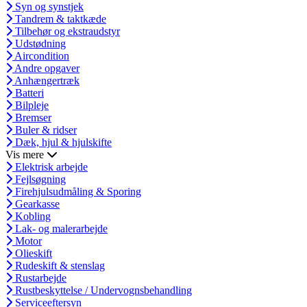
Syn og synstjek
Tandrem & taktkæde
Tilbehør og ekstraudstyr
Udstødning
Aircondition
Andre opgaver
Anhængertræk
Batteri
Bilpleje
Bremser
Buler & ridser
Dæk, hjul & hjulskifte
Vis mere
Elektrisk arbejde
Fejlsøgning
Firehjulsudmåling & Sporing
Gearkasse
Kobling
Lak- og malerarbejde
Motor
Olieskift
Rudeskift & stenslag
Rustarbejde
Rustbeskyttelse / Undervognsbehandling
Serviceeftersyn