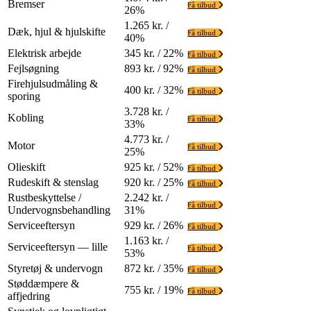
Bremser
Få tilbud
26%
1.265 kr. /
Dæk, hjul & hjulskifte
Få tilbud
40%
Elektrisk arbejde
345 kr. / 22%
Få tilbud
Fejlsøgning
893 kr. / 92%
Få tilbud
Firehjulsudmåling &
400 kr. / 32%
Få tilbud
sporing
3.728 kr. /
Kobling
Få tilbud
33%
4.773 kr. /
Motor
Få tilbud
25%
Olieskift
925 kr. / 52%
Få tilbud
Rudeskift & stenslag
920 kr. / 25%
Få tilbud
Rustbeskyttelse /
2.242 kr. /
Få tilbud
Undervognsbehandling
31%
Serviceeftersyn
929 kr. / 26%
Få tilbud
1.163 kr. /
Serviceeftersyn — lille
Få tilbud
53%
Styretøj & undervogn
872 kr. / 35%
Få tilbud
Støddæmpere &
755 kr. / 19%
Få tilbud
affjedring