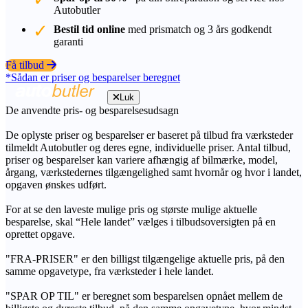
Autobutler
Bestil tid online
med prismatch og 3 års godkendt
garanti
Få tilbud
*Sådan er priser og besparelser beregnet
Luk
De anvendte pris- og besparelsesudsagn
De oplyste priser og besparelser er baseret på tilbud fra værksteder
tilmeldt Autobutler og deres egne, individuelle priser. Antal tilbud,
priser og besparelser kan variere afhængig af bilmærke, model,
årgang, værkstedernes tilgængelighed samt hvornår og hvor i landet,
opgaven ønskes udført.
For at se den laveste mulige pris og største mulige aktuelle
besparelse, skal “Hele landet” vælges i tilbudsoversigten på en
oprettet opgave.
"FRA-PRISER" er den billigst tilgængelige aktuelle pris, på den
samme opgavetype, fra værksteder i hele landet.
"SPAR OP TIL" er beregnet som besparelsen opnået mellem de