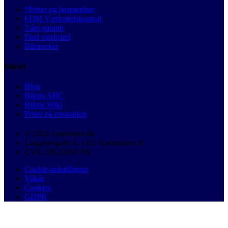
*Priser og besparelser
FDM Værkstedskontrol
3 års garanti
Find værksted
Bilmærker
Bilråd
Blog
Bilens ABC
Bilens Wiki
Priser på reparation
© 2026 Autobutler.dk
Langebrogade 4, 1411 København K
CVR: DK32891799
Cookie-indstillinger
Vilkår
Cookies
GDPR