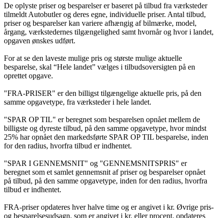
De oplyste priser og besparelser er baseret på tilbud fra værksteder
tilmeldt Autobutler og deres egne, individuelle priser. Antal tilbud,
priser og besparelser kan variere afhængig af bilmærke, model,
årgang, værkstedernes tilgængelighed samt hvornår og hvor i landet,
opgaven ønskes udført.
For at se den laveste mulige pris og største mulige aktuelle
besparelse, skal “Hele landet” vælges i tilbudsoversigten på en
oprettet opgave.
"FRA-PRISER" er den billigst tilgængelige aktuelle pris, på den
samme opgavetype, fra værksteder i hele landet.
"SPAR OP TIL" er beregnet som besparelsen opnået mellem de
billigste og dyreste tilbud, på den samme opgavetype, hvor mindst
25% har opnået den markedsførte SPAR OP TIL besparelse, inden
for den radius, hvorfra tilbud er indhentet.
"SPAR I GENNEMSNIT" og "GENNEMSNITSPRIS" er
beregnet som et samlet gennemsnit af priser og besparelser opnået
på tilbud, på den samme opgavetype, inden for den radius, hvorfra
tilbud er indhentet.
FRA-priser opdateres hver halve time og er angivet i kr. Øvrige pris-
og besparelsesudsagn, som er angivet i kr. eller procent, opdateres