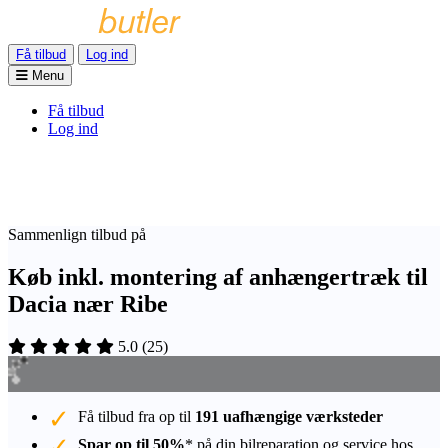
Få tilbud
Log ind
Menu
Få tilbud
Log ind
Sammenlign tilbud på
Køb inkl. montering af anhængertræk til
Dacia nær Ribe
5.0
(
25
)
Få tilbud fra op til
191 uafhængige værksteder
Spar op til 50%
* på din bilreparation og service hos