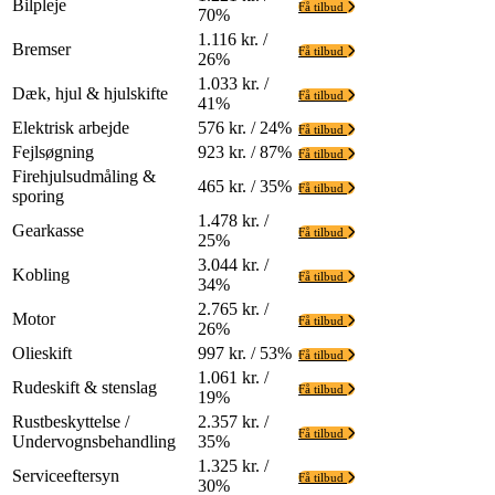
Bilpleje
Få tilbud
70%
1.116 kr. /
Bremser
Få tilbud
26%
1.033 kr. /
Dæk, hjul & hjulskifte
Få tilbud
41%
Elektrisk arbejde
576 kr. / 24%
Få tilbud
Fejlsøgning
923 kr. / 87%
Få tilbud
Firehjulsudmåling &
465 kr. / 35%
Få tilbud
sporing
1.478 kr. /
Gearkasse
Få tilbud
25%
3.044 kr. /
Kobling
Få tilbud
34%
2.765 kr. /
Motor
Få tilbud
26%
Olieskift
997 kr. / 53%
Få tilbud
1.061 kr. /
Rudeskift & stenslag
Få tilbud
19%
Rustbeskyttelse /
2.357 kr. /
Få tilbud
Undervognsbehandling
35%
1.325 kr. /
Serviceeftersyn
Få tilbud
30%