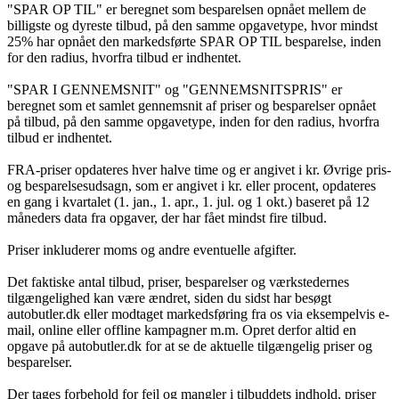
"SPAR OP TIL" er beregnet som besparelsen opnået mellem de
billigste og dyreste tilbud, på den samme opgavetype, hvor mindst
25% har opnået den markedsførte SPAR OP TIL besparelse, inden
for den radius, hvorfra tilbud er indhentet.
"SPAR I GENNEMSNIT" og "GENNEMSNITSPRIS" er
beregnet som et samlet gennemsnit af priser og besparelser opnået
på tilbud, på den samme opgavetype, inden for den radius, hvorfra
tilbud er indhentet.
FRA-priser opdateres hver halve time og er angivet i kr. Øvrige pris-
og besparelsesudsagn, som er angivet i kr. eller procent, opdateres
en gang i kvartalet (1. jan., 1. apr., 1. jul. og 1 okt.) baseret på 12
måneders data fra opgaver, der har fået mindst fire tilbud.
Priser inkluderer moms og andre eventuelle afgifter.
Det faktiske antal tilbud, priser, besparelser og værkstedernes
tilgængelighed kan være ændret, siden du sidst har besøgt
autobutler.dk eller modtaget markedsføring fra os via eksempelvis e-
mail, online eller offline kampagner m.m. Opret derfor altid en
opgave på autobutler.dk for at se de aktuelle tilgængelig priser og
besparelser.
Der tages forbehold for fejl og mangler i tilbuddets indhold, priser