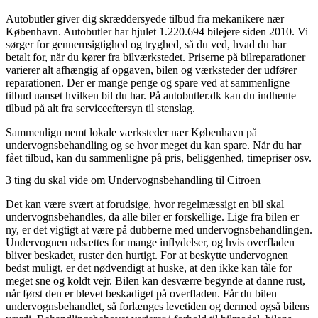
Autobutler giver dig skræddersyede tilbud fra mekanikere nær
København. Autobutler har hjulet 1.220.694 bilejere siden 2010. Vi
sørger for gennemsigtighed og tryghed, så du ved, hvad du har
betalt for, når du kører fra bilværkstedet. Priserne på bilreparationer
varierer alt afhængig af opgaven, bilen og værksteder der udfører
reparationen. Der er mange penge og spare ved at sammenligne
tilbud uanset hvilken bil du har. På autobutler.dk kan du indhente
tilbud på alt fra serviceeftersyn til stenslag.
Sammenlign nemt lokale værksteder nær København på
undervognsbehandling og se hvor meget du kan spare. Når du har
fået tilbud, kan du sammenligne på pris, beliggenhed, timepriser osv.
3 ting du skal vide om Undervognsbehandling til Citroen
Det kan være svært at forudsige, hvor regelmæssigt en bil skal
undervognsbehandles, da alle biler er forskellige. Lige fra bilen er
ny, er det vigtigt at være på dubberne med undervognsbehandlingen.
Undervognen udsættes for mange inflydelser, og hvis overfladen
bliver beskadet, ruster den hurtigt. For at beskytte undervognen
bedst muligt, er det nødvendigt at huske, at den ikke kan tåle for
meget sne og koldt vejr. Bilen kan desværre begynde at danne rust,
når først den er blevet beskadiget på overfladen. Får du bilen
undervognsbehandlet, så forlænges levetiden og dermed også bilens