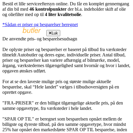
Bestil et lille serviceeftersyn online. Du får en komplet gennemgang
af din bil med
46 kontrolpunkter
der bl.a. indeholder skift af olie
og oliefilter med op til
4 liter kvalitetsolie
.
*Sådan er priser og besparelser beregnet
Luk
De anvendte pris- og besparelsesudsagn
De oplyste priser og besparelser er baseret på tilbud fra værksteder
tilmeldt Autobutler og deres egne, individuelle priser. Antal tilbud,
priser og besparelser kan variere afhængig af bilmærke, model,
årgang, værkstedernes tilgængelighed samt hvornår og hvor i landet,
opgaven ønskes udført.
For at se den laveste mulige pris og største mulige aktuelle
besparelse, skal “Hele landet” vælges i tilbudsoversigten på en
oprettet opgave.
"FRA-PRISER" er den billigst tilgængelige aktuelle pris, på den
samme opgavetype, fra værksteder i hele landet.
"SPAR OP TIL" er beregnet som besparelsen opnået mellem de
billigste og dyreste tilbud, på den samme opgavetype, hvor mindst
25% har opnået den markedsførte SPAR OP TIL besparelse, inden