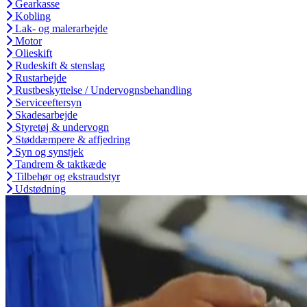
Gearkasse
Kobling
Lak- og malerarbejde
Motor
Olieskift
Rudeskift & stenslag
Rustarbejde
Rustbeskyttelse / Undervognsbehandling
Serviceeftersyn
Skadesarbejde
Styretøj & undervogn
Støddæmpere & affjedring
Syn og synstjek
Tandrem & taktkæde
Tilbehør og ekstraudstyr
Udstødning