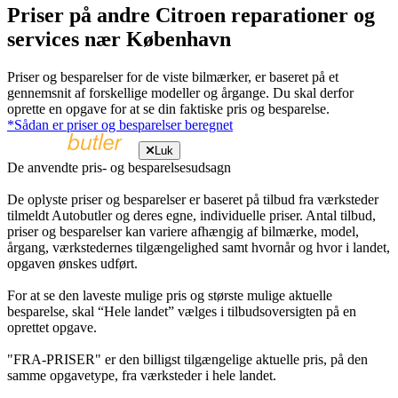
Priser på andre Citroen reparationer og
services nær København
Priser og besparelser for de viste bilmærker, er baseret på et
gennemsnit af forskellige modeller og årgange. Du skal derfor
oprette en opgave for at se din faktiske pris og besparelse.
*Sådan er priser og besparelser beregnet
Luk
De anvendte pris- og besparelsesudsagn
De oplyste priser og besparelser er baseret på tilbud fra værksteder
tilmeldt Autobutler og deres egne, individuelle priser. Antal tilbud,
priser og besparelser kan variere afhængig af bilmærke, model,
årgang, værkstedernes tilgængelighed samt hvornår og hvor i landet,
opgaven ønskes udført.
For at se den laveste mulige pris og største mulige aktuelle
besparelse, skal “Hele landet” vælges i tilbudsoversigten på en
oprettet opgave.
"FRA-PRISER" er den billigst tilgængelige aktuelle pris, på den
samme opgavetype, fra værksteder i hele landet.