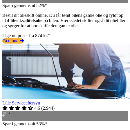
Spar i gennemsnit 52%*
Bestil dit olieskift online. Du får tømt bilens gamle olie og fyldt op
til
4 liter kvalitetsolie
på bilen. Værkstedet skifter også dit oliefilter
og sørger for at bortskaffe den gamle olie.
Lige nu priser fra 874 kr.*
Få tilbud
Lille Serviceeftersyn
4.6
(
2.944
)
Spar i gennemsnit 53%*