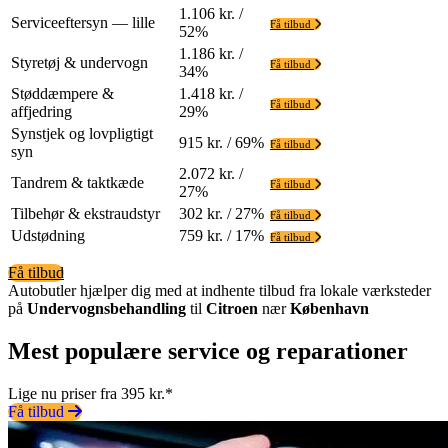
1.106 kr. /
Serviceeftersyn — lille
Få tilbud
52%
1.186 kr. /
Styretøj & undervogn
Få tilbud
34%
Støddæmpere &
1.418 kr. /
Få tilbud
affjedring
29%
Synstjek og lovpligtigt
915 kr. / 69%
Få tilbud
syn
2.072 kr. /
Tandrem & taktkæde
Få tilbud
27%
Tilbehør & ekstraudstyr
302 kr. / 27%
Få tilbud
Udstødning
759 kr. / 17%
Få tilbud
Få tilbud
Autobutler hjælper dig med at indhente tilbud fra lokale værksteder
på
Undervognsbehandling
til
Citroen
nær
København
Mest populære service og reparationer
Lige nu priser fra 395 kr.*
Få tilbud