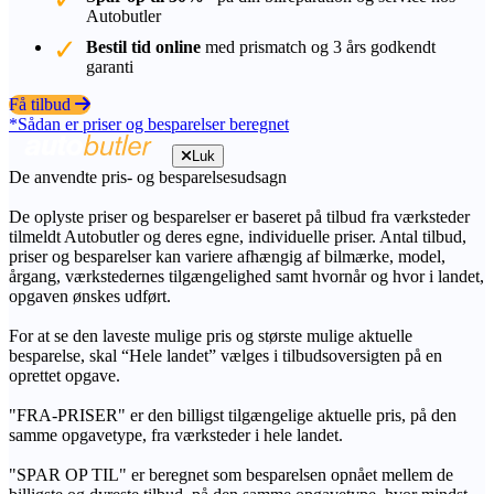
Autobutler
Bestil tid online
med prismatch og 3 års godkendt
garanti
Få tilbud
*Sådan er priser og besparelser beregnet
Luk
De anvendte pris- og besparelsesudsagn
De oplyste priser og besparelser er baseret på tilbud fra værksteder
tilmeldt Autobutler og deres egne, individuelle priser. Antal tilbud,
priser og besparelser kan variere afhængig af bilmærke, model,
årgang, værkstedernes tilgængelighed samt hvornår og hvor i landet,
opgaven ønskes udført.
For at se den laveste mulige pris og største mulige aktuelle
besparelse, skal “Hele landet” vælges i tilbudsoversigten på en
oprettet opgave.
"FRA-PRISER" er den billigst tilgængelige aktuelle pris, på den
samme opgavetype, fra værksteder i hele landet.
"SPAR OP TIL" er beregnet som besparelsen opnået mellem de