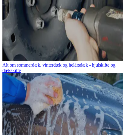
Alt om sommerdæk, vinterdæk og helårsdæk - hjulskifte og
dækskifte