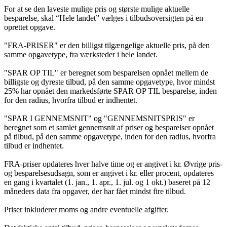
For at se den laveste mulige pris og største mulige aktuelle
besparelse, skal “Hele landet” vælges i tilbudsoversigten på en
oprettet opgave.
"FRA-PRISER" er den billigst tilgængelige aktuelle pris, på den
samme opgavetype, fra værksteder i hele landet.
"SPAR OP TIL" er beregnet som besparelsen opnået mellem de
billigste og dyreste tilbud, på den samme opgavetype, hvor mindst
25% har opnået den markedsførte SPAR OP TIL besparelse, inden
for den radius, hvorfra tilbud er indhentet.
"SPAR I GENNEMSNIT" og "GENNEMSNITSPRIS" er
beregnet som et samlet gennemsnit af priser og besparelser opnået
på tilbud, på den samme opgavetype, inden for den radius, hvorfra
tilbud er indhentet.
FRA-priser opdateres hver halve time og er angivet i kr. Øvrige pris-
og besparelsesudsagn, som er angivet i kr. eller procent, opdateres
en gang i kvartalet (1. jan., 1. apr., 1. jul. og 1 okt.) baseret på 12
måneders data fra opgaver, der har fået mindst fire tilbud.
Priser inkluderer moms og andre eventuelle afgifter.