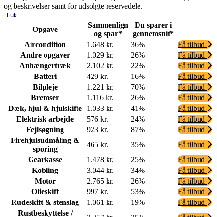
og beskrivelser samt for udsolgte reservedele.
Luk
Sammenlign
Du sparer i
Opgave
og spar*
gennemsnit*
Aircondition
1.648 kr.
36%
Få tilbud
Andre opgaver
1.029 kr.
26%
Få tilbud
Anhængertræk
2.102 kr.
22%
Få tilbud
Batteri
429 kr.
16%
Få tilbud
Bilpleje
1.221 kr.
70%
Få tilbud
Bremser
1.116 kr.
26%
Få tilbud
Dæk, hjul & hjulskifte
1.033 kr.
41%
Få tilbud
Elektrisk arbejde
576 kr.
24%
Få tilbud
Fejlsøgning
923 kr.
87%
Få tilbud
Firehjulsudmåling &
465 kr.
35%
Få tilbud
sporing
Gearkasse
1.478 kr.
25%
Få tilbud
Kobling
3.044 kr.
34%
Få tilbud
Motor
2.765 kr.
26%
Få tilbud
Olieskift
997 kr.
53%
Få tilbud
Rudeskift & stenslag
1.061 kr.
19%
Få tilbud
Rustbeskyttelse /