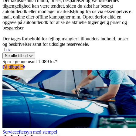
Det faktiske antal tilbud, priser, besparelser og værkstedernes
tilgængelighed kan være ændret, siden du sidst har besøgt
autobutler.dk eller modtaget markedsføring fra os via eksempelvis e-
mail, online eller offline kampagner m.m. Opret derfor altid en
opgave på autobutler.dk for at se de aktuelle tilgængelig priser og
besparelser.
Der tages forbehold for fejl og mangler i tilbuddets indhold, priser
og beskrivelser samt for udsolgte reservedele.
Luk
Se alle tilbud
Spar i gennemsnit 1.089 kr.*
Få tilbud
Serviceeftersyn med stempel