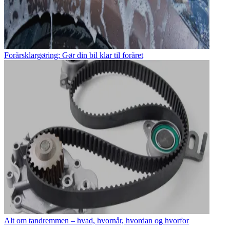
Forårsklargøring: Gør din bil klar til foråret
Alt om tandremmen – hvad, hvornår, hvordan og hvorfor