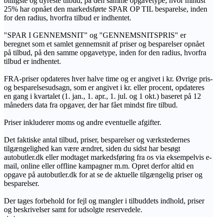
billigste og dyreste tilbud, på den samme opgavetype, hvor mindst
25% har opnået den markedsførte SPAR OP TIL besparelse, inden
for den radius, hvorfra tilbud er indhentet.
"SPAR I GENNEMSNIT" og "GENNEMSNITSPRIS" er
beregnet som et samlet gennemsnit af priser og besparelser opnået
på tilbud, på den samme opgavetype, inden for den radius, hvorfra
tilbud er indhentet.
FRA-priser opdateres hver halve time og er angivet i kr. Øvrige pris-
og besparelsesudsagn, som er angivet i kr. eller procent, opdateres
en gang i kvartalet (1. jan., 1. apr., 1. jul. og 1 okt.) baseret på 12
måneders data fra opgaver, der har fået mindst fire tilbud.
Priser inkluderer moms og andre eventuelle afgifter.
Det faktiske antal tilbud, priser, besparelser og værkstedernes
tilgængelighed kan være ændret, siden du sidst har besøgt
autobutler.dk eller modtaget markedsføring fra os via eksempelvis e-
mail, online eller offline kampagner m.m. Opret derfor altid en
opgave på autobutler.dk for at se de aktuelle tilgængelig priser og
besparelser.
Der tages forbehold for fejl og mangler i tilbuddets indhold, priser
og beskrivelser samt for udsolgte reservedele.