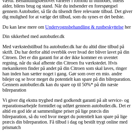
værdi. Behandlingsbehovet varierer i forhold til bilmodel, bilens
alder, bilens brug og stand. Når du indsender en forespørgsel
gennem Autobutler, så får du tilsendt flere relevante tilbud. Det giver
dig mulighed for at vælge det tilbud, som du synes er det bedste.
Du kan læse mere om
Undervognsbehandling & rustbeskyttelse
her
Din sikkerhed med autobutler.dk
Med værkstedstilbud fra autobutler.dk har du altid dine tilbud på
skrift. Du har derfor altid overblik over hvad der bliver lavet på din
Citroen. Det er din garanti for at der ikke kommer en uventet
regning, når du skal afhente din Citroen fra værkstedet. Hvis
mekanikeren finder på andet på din Citroen som skal laves, ringer
han inden han sætter noget i gang. Gør som over en mio. andre
bilejer og se hvor meget du potentielt kan spare på din bilreparation.
Gennem autobutler.dk kan du spare op til 50%* på din næste
bilreparation
Vi giver dig ekstra tryghed med godkendt garanti på alt service- og
reparationsarbejde formidlet og udført gennem autobutler.dk. Det er
altid en god ide at sammenligne priser på lige præcis din
bilreparation, så du ved hvor meget du potentielt kan spare på lige
præcis din bilreparation. Få tilbud i dag og bestilt trygt online med
prismatch