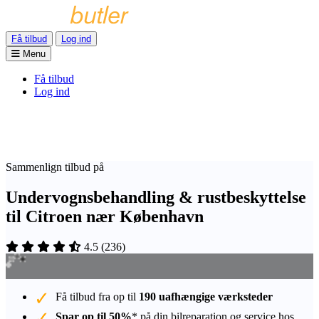
Få tilbud
Log ind
Menu
Få tilbud
Log ind
Sammenlign tilbud på
Undervognsbehandling & rustbeskyttelse
til Citroen nær København
4.5
(
236
)
Få tilbud fra op til
190 uafhængige værksteder
Spar op til 50%
* på din bilreparation og service hos