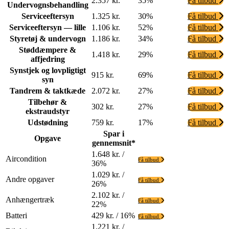
2.357 kr.
35%
Få tilbud
Undervognsbehandling
Serviceeftersyn
1.325 kr.
30%
Få tilbud
Serviceeftersyn — lille
1.106 kr.
52%
Få tilbud
Styretøj & undervogn
1.186 kr.
34%
Få tilbud
Støddæmpere &
1.418 kr.
29%
Få tilbud
affjedring
Synstjek og lovpligtigt
915 kr.
69%
Få tilbud
syn
Tandrem & taktkæde
2.072 kr.
27%
Få tilbud
Tilbehør &
302 kr.
27%
Få tilbud
ekstraudstyr
Udstødning
759 kr.
17%
Få tilbud
Spar i
Opgave
gennemsnit*
1.648 kr. /
Aircondition
Få tilbud
36%
1.029 kr. /
Andre opgaver
Få tilbud
26%
2.102 kr. /
Anhængertræk
Få tilbud
22%
Batteri
429 kr. / 16%
Få tilbud
1.221 kr. /