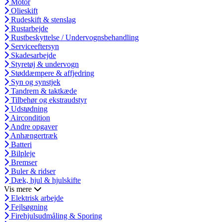
Motor
Olieskift
Rudeskift & stenslag
Rustarbejde
Rustbeskyttelse / Undervognsbehandling
Serviceeftersyn
Skadesarbejde
Styretøj & undervogn
Støddæmpere & affjedring
Syn og synstjek
Tandrem & taktkæde
Tilbehør og ekstraudstyr
Udstødning
Aircondition
Andre opgaver
Anhængertræk
Batteri
Bilpleje
Bremser
Buler & ridser
Dæk, hjul & hjulskifte
Vis mere
Elektrisk arbejde
Fejlsøgning
Firehjulsudmåling & Sporing