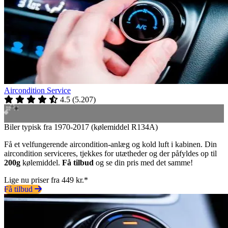
Aircondition Service
4.5
(
5.207
)
Biler typisk fra 1970-2017 (kølemiddel R134A)
Få et velfungerende aircondition-anlæg og kold luft i kabinen. Din
aircondition serviceres, tjekkes for utætheder og der påfyldes op til
200g
kølemiddel.
Få tilbud
og se din pris med det samme!
Lige nu priser fra 449 kr.*
Få tilbud