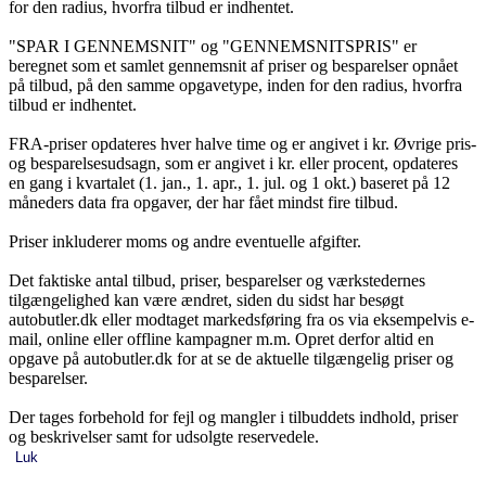
for den radius, hvorfra tilbud er indhentet.
"SPAR I GENNEMSNIT" og "GENNEMSNITSPRIS" er
beregnet som et samlet gennemsnit af priser og besparelser opnået
på tilbud, på den samme opgavetype, inden for den radius, hvorfra
tilbud er indhentet.
FRA-priser opdateres hver halve time og er angivet i kr. Øvrige pris-
og besparelsesudsagn, som er angivet i kr. eller procent, opdateres
en gang i kvartalet (1. jan., 1. apr., 1. jul. og 1 okt.) baseret på 12
måneders data fra opgaver, der har fået mindst fire tilbud.
Priser inkluderer moms og andre eventuelle afgifter.
Det faktiske antal tilbud, priser, besparelser og værkstedernes
tilgængelighed kan være ændret, siden du sidst har besøgt
autobutler.dk eller modtaget markedsføring fra os via eksempelvis e-
mail, online eller offline kampagner m.m. Opret derfor altid en
opgave på autobutler.dk for at se de aktuelle tilgængelig priser og
besparelser.
Der tages forbehold for fejl og mangler i tilbuddets indhold, priser
og beskrivelser samt for udsolgte reservedele.
Luk