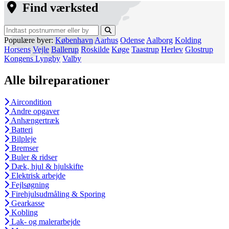
Find værksted
Populære byer:
København
Aarhus
Odense
Aalborg
Kolding
Horsens
Vejle
Ballerup
Roskilde
Køge
Taastrup
Herlev
Glostrup
Kongens Lyngby
Valby
Alle bilreparationer
Aircondition
Andre opgaver
Anhængertræk
Batteri
Bilpleje
Bremser
Buler & ridser
Dæk, hjul & hjulskifte
Elektrisk arbejde
Fejlsøgning
Firehjulsudmåling & Sporing
Gearkasse
Kobling
Lak- og malerarbejde