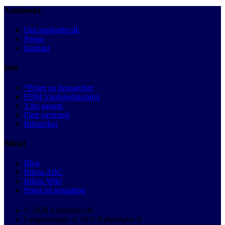
Autobutler
Om autobutler.dk
Presse
Kontakt
Info
*Priser og besparelser
FDM Værkstedskontrol
3 års garanti
Find værksted
Bilmærker
Bilråd
Blog
Bilens ABC
Bilens Wiki
Priser på reparation
© 2026 Autobutler.dk
Langebrogade 4, 1411 København K