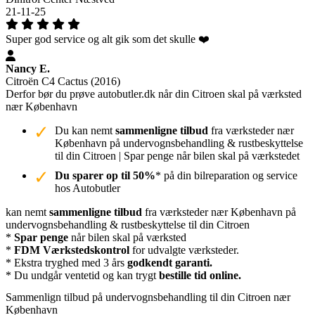
21-11-25
Super god service og alt gik som det skulle ❤️
Nancy E.
Citroën C4 Cactus (2016)
Derfor bør du prøve autobutler.dk når din Citroen skal på værksted
nær København
Du kan nemt
sammenligne tilbud
fra værksteder nær
København på undervognsbehandling & rustbeskyttelse
til din Citroen | Spar penge når bilen skal på værkstedet
Du sparer op til 50%
* på din bilreparation og service
hos Autobutler
kan nemt
sammenligne tilbud
fra værksteder nær København på
undervognsbehandling & rustbeskyttelse til din Citroen
*
Spar penge
når bilen skal på værksted
*
FDM Værkstedskontrol
for udvalgte værksteder.
* Ekstra tryghed med 3 års
godkendt garanti.
* Du undgår ventetid og kan trygt
bestille tid online.
Sammenlign tilbud på undervognsbehandling til din Citroen nær
København